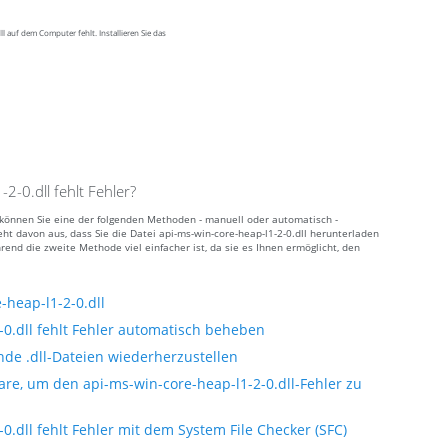
 auf dem Computer fehlt. Installieren Sie das
-0.dll fehlt Fehler?
t, können Sie eine der folgenden Methoden - manuell oder automatisch -
 davon aus, dass Sie die Datei api-ms-win-core-heap-l1-2-0.dll herunterladen
rend die zweite Methode viel einfacher ist, da sie es Ihnen ermöglicht, den
heap-l1-2-0.dll
0.dll fehlt Fehler automatisch beheben
nde .dll-Dateien wiederherzustellen
re, um den api-ms-win-core-heap-l1-2-0.dll-Fehler zu
.dll fehlt Fehler mit dem System File Checker (SFC)