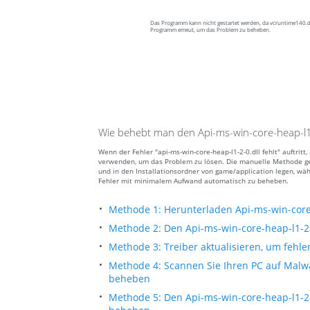
Das Programm kann nicht gestartet werden, da vcruntime140.dll
Programm emeut, um das Problem zu beheben.
Wie behebt man den Api-ms-win-core-heap-l1-2
Wenn der Fehler "api-ms-win-core-heap-l1-2-0.dll fehlt" auftrit
verwenden, um das Problem zu lösen. Die manuelle Methode geht
und in den Installationsordner von game/application legen, wäh
Fehler mit minimalem Aufwand automatisch zu beheben.
Methode 1: Herunterladen Api-ms-win-core-
Methode 2: Den Api-ms-win-core-heap-l1-2-
Methode 3: Treiber aktualisieren, um fehle
Methode 4: Scannen Sie Ihren PC auf Malwa
beheben
Methode 5: Den Api-ms-win-core-heap-l1-2-0