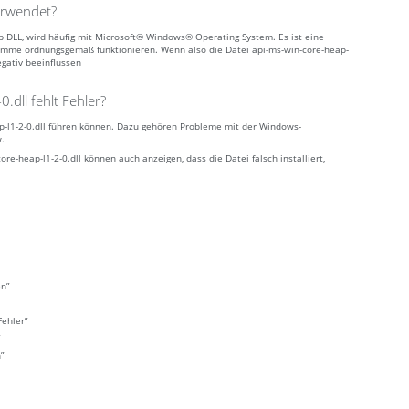
erwendet?
tub DLL, wird häufig mit Microsoft® Windows® Operating System. Es ist eine
amme ordnungsgemäß funktionieren. Wenn also die Datei api-ms-win-core-heap-
egativ beeinflussen
.dll fehlt Fehler?
ap-l1-2-0.dll führen können. Dazu gehören Probleme mit der Windows-
w.
-heap-l1-2-0.dll können auch anzeigen, dass die Datei falsch installiert,
en”
Fehler”
”
n”