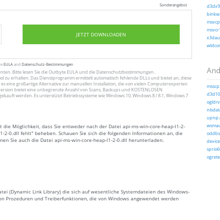
Sonderangebot
d3dx9_
binkw3
msvcp1
msvcr1
JETZT DOWNLOADEN
x3daud
wldcor
te
EULA
and
Datenschutz-Bestimmungen
And
enten
. Bitte lesen Sie die Outbyte
EULA
und
die Datenschutzbestimmungen
.
ol zu erhalten. Das Dienstprogramm ermittelt automatisch fehlende DLLs und bietet an, diese
 es eine großartige Alternative zur manuellen Installation, die von vielen Computerexperten
msscp.
ersion bietet eine unbegrenzte Anzahl von Scans, Backups und KOSTENLOSEN
d3d10_
gekauft werden. Es unterstützt Betriebssysteme wie Windows 10, Windows 8 / 8.1, Windows 7
ogldrv.
nlsdat
upnp.d
t die Möglichkeit, dass Sie entweder nach der Datei api-ms-win-core-heap-l1-2-
wsmaut
-2-0.dll fehlt" beheben. Schauen Sie sich die folgenden Informationen an, die
oddbse
nnen Sie auch die Datei api-ms-win-core-heap-l1-2-0.dll herunterladen.
device
sprio6
ogrete
Datei (Dynamic Link Library) die sich auf wesentliche Systemdateien des Windows-
e von Prozeduren und Treiberfunktionen, die von Windows angewendet werden