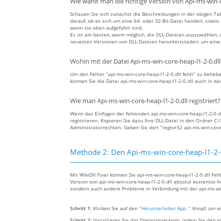
Wie wählt man die richtige Version von Api-ms-win-c
Schauen Sie sich zunächst die Beschreibungen in der obigen Tab
darauf, ob es sich um eine 64- oder 32-Bit-Datei handelt, sowi
wenn sie oben aufgeführt sind.
Es ist am besten, wenn möglich, die DLL-Dateien auszuwählen, 
neuesten Versionen von DLL-Dateien herunterzuladen, um eine a
Wohin mit der Datei Api-ms-win-core-heap-l1-2-0.dll
Um den Fehler “api-ms-win-core-heap-l1-2-0.dll fehlt” zu behebe
können Sie die Datei api-ms-win-core-heap-l1-2-0.dll auch in d
Wie man Api-ms-win-core-heap-l1-2-0.dll registriert?
Wenn das Einfügen der fehlenden api-ms-win-core-heap-l1-2-0.dll
registrieren. Kopieren Sie dazu Ihre DLL-Datei in den Ordner 
Administratorrechten. Geben Sie dort “regsvr32 api-ms-win-core-
Methode 2: Den Api-ms-win-core-heap-l1-2-0
Mit WikiDll Fixer können Sie api-ms-win-core-heap-l1-2-0.dll Fe
Version von api-ms-win-core-heap-l1-2-0.dll absolut kostenlos he
sondern auch andere Probleme in Verbindung mit der api-ms-win
Schritt 1:
Klicken Sie auf den
“Herunterladen App. ”
Knopf, um ei
Schritt 2:
Installieren Sie das Dienstprogramm, indem Sie den e