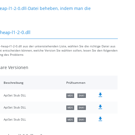
eap-l1-2-0.dll-Datei beheben, indem man die
eap-l1-2-0.dll
heap-l1-2-0.dll aus der untenstehenden Liste, wählen Sie die richtige Datei aus
cht entscheiden können, welche Version Sie wählen sollen, lesen Sie den folgenden
ung des Problems
are Versionen
Beschreibung
Prüfsummen
ApiSet Stub DLL
MD5
SHA1
ApiSet Stub DLL
MD5
SHA1
ApiSet Stub DLL
MD5
SHA1