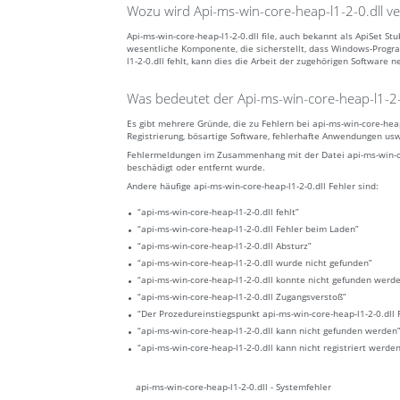
Wozu wird Api-ms-win-core-heap-l1-2-0.dll v
Api-ms-win-core-heap-l1-2-0.dll file, auch bekannt als ApiSet S
wesentliche Komponente, die sicherstellt, dass Windows-Progr
l1-2-0.dll fehlt, kann dies die Arbeit der zugehörigen Software n
Was bedeutet der Api-ms-win-core-heap-l1-2-0
Es gibt mehrere Gründe, die zu Fehlern bei api-ms-win-core-he
Registrierung, bösartige Software, fehlerhafte Anwendungen us
Fehlermeldungen im Zusammenhang mit der Datei api-ms-win-core
beschädigt oder entfernt wurde.
Andere häufige api-ms-win-core-heap-l1-2-0.dll Fehler sind:
“api-ms-win-core-heap-l1-2-0.dll fehlt”
“api-ms-win-core-heap-l1-2-0.dll Fehler beim Laden”
“api-ms-win-core-heap-l1-2-0.dll Absturz”
“api-ms-win-core-heap-l1-2-0.dll wurde nicht gefunden”
“api-ms-win-core-heap-l1-2-0.dll konnte nicht gefunden werd
“api-ms-win-core-heap-l1-2-0.dll Zugangsverstoß”
“Der Prozedureinstiegspunkt api-ms-win-core-heap-l1-2-0.dll 
“api-ms-win-core-heap-l1-2-0.dll kann nicht gefunden werden
“api-ms-win-core-heap-l1-2-0.dll kann nicht registriert werde
api-ms-win-core-heap-l1-2-0.dll - Systemfehler