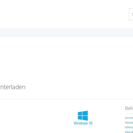
nterladen
Bel
vcrunt
msvcp1
d3dcom
xlive.d