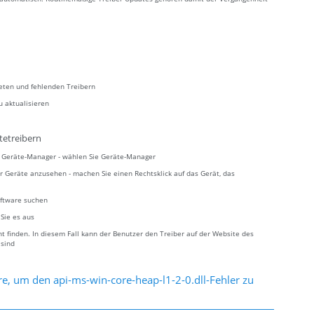
teten und fehlenden Treibern
u aktualisieren
tetreibern
ie Geräte-Manager - wählen Sie Geräte-Manager
r Geräte anzusehen - machen Sie einen Rechtsklick auf das Gerät, das
oftware suchen
 Sie es aus
 finden. In diesem Fall kann der Benutzer den Treiber auf der Website des
 sind
e, um den api-ms-win-core-heap-l1-2-0.dll-Fehler zu