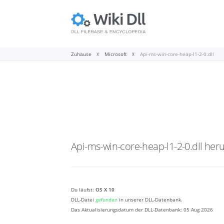
Zuhause
Microsoft
Api-ms-win-core-heap-l1-2-0.dll
Api-ms-win-core-heap-l1-2-0.dll
heru
Du läufst:
OS X 10
DLL-Datei
gefunden
in unserer DLL-Datenbank.
Das Aktualisierungsdatum der DLL-Datenbank:
05 Aug 2026