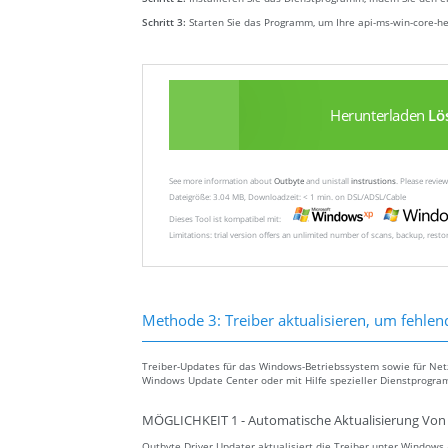
Schritt 3:
Starten Sie das Programm, um Ihre api-ms-win-core-h
Herunterladen
Lö
See more information about
Outbyte
and unistall
instrustions
. Please revi
Dateigröße: 3.04 MB, Downloadzeit: < 1 min. on DSL/ADSL/Cable
Dieses Tool ist kompatibel mit:
Limitations: trial version offers an unlimited number of scans, backup, rest
Methode 3: Treiber aktualisieren, um fehlen
Treiber-Updates für das Windows-Betriebssystem sowie für Ne
Windows Update Center oder mit Hilfe spezieller Dienstprogra
MÖGLICHKEIT 1 - Automatische Aktualisierung Von 
Outbyte Driver Updater aktualisiert die Treiber unter Window