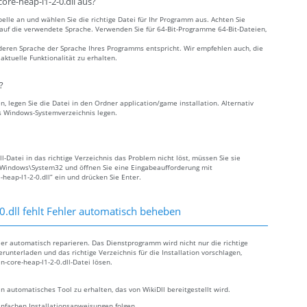
ore-heap-l1-2-0.dll aus?
elle an und wählen Sie die richtige Datei für Ihr Programm aus. Achten Sie
e auf die verwendete Sprache. Verwenden Sie für 64-Bit-Programme 64-Bit-Dateien,
deren Sprache der Sprache Ihres Programms entspricht. Wir empfehlen auch, die
ktuelle Funktionalität zu erhalten.
?
n, legen Sie die Datei in den Ordner application/game installation. Alternativ
as Windows-Systemverzeichnis legen.
-Datei in das richtige Verzeichnis das Problem nicht löst, müssen Sie sie
C:\Windows\System32 und öffnen Sie eine Eingabeaufforderung mit
heap-l1-2-0.dll” ein und drücken Sie Enter.
.dll fehlt Fehler automatisch beheben
hler automatisch reparieren. Das Dienstprogramm wird nicht nur die richtige
runterladen und das richtige Verzeichnis für die Installation vorschlagen,
-core-heap-l1-2-0.dll-Datei lösen.
n automatisches Tool zu erhalten, das von WikiDll bereitgestellt wird.
infachen Installationsanweisungen folgen.