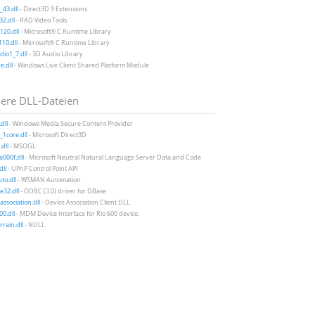
43.dll
- Direct3D 9 Extensions
2.dll
- RAD Video Tools
20.dll
- Microsoft® C Runtime Library
10.dll
- Microsoft® C Runtime Library
io1_7.dll
- 3D Audio Library
e.dll
- Windows Live Client Shared Platform Module
ere DLL-Dateien
dll
- Windows Media Secure Content Provider
1core.dll
- Microsoft Direct3D
dll
- MSOGL
a000f.dll
- Microsoft Neutral Natural Language Server Data and Code
ll
- UPnP Control Point API
o.dll
- WSMAN Automation
32.dll
- ODBC (3.0) driver for DBase
association.dll
- Device Association Client DLL
00.dll
- MDM Device Interface for Rio 600 device.
rrain.dll
- NULL