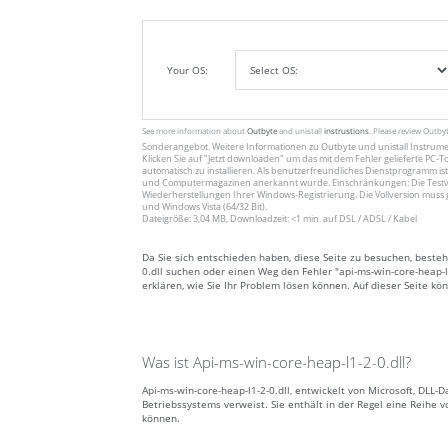
Your OS:
See more information about
Outbyte
and unistall
instrustions
. Please review Outby
Sonderangebot. Weitere Informationen zu
Outbyte
und unistall
Instrum
Klicken Sie auf
"Jetzt downloaden"
um das mit dem Fehler gelieferte PC-To
automatisch zu installieren. Als benutzerfreundliches Dienstprogramm ist
und Computermagazinen anerkannt wurde. Einschränkungen: Die Testv
Wiederherstellungen Ihrer Windows-Registrierung. Die Vollversion muss 
und Windows Vista (64/32 Bit).
Dateigröße: 3,04 MB, Downloadzeit: <1 min. auf DSL / ADSL / Kabel
Da Sie sich entschieden haben, diese Seite zu besuchen, besteh
0.dll suchen oder einen Weg den Fehler "api-ms-win-core-heap-l1
erklären, wie Sie Ihr Problem lösen können. Auf dieser Seite kö
Was ist Api-ms-win-core-heap-l1-2-0.dll?
Api-ms-win-core-heap-l1-2-0.dll, entwickelt von Microsoft, DLL-
Betriebssystems verweist. Sie enthält in der Regel eine Reih
können.