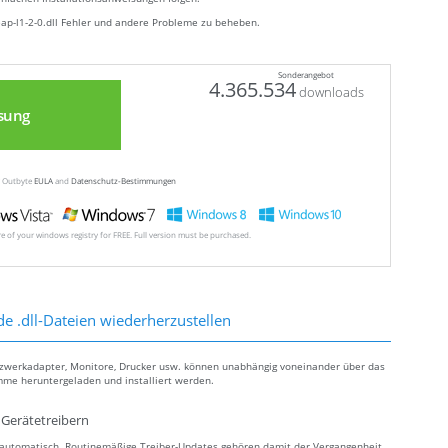
eap-l1-2-0.dll Fehler und andere Probleme zu beheben.
Sonderangebot
4.365.534
downloads
sung
ew Outbyte
EULA
and
Datenschutz-Bestimmungen
ore of your windows registry for FREE. Full version must be purchased.
de .dll-Dateien wiederherzustellen
tzwerkadapter, Monitore, Drucker usw. können unabhängig voneinander über das
mme heruntergeladen und installiert werden.
Gerätetreibern
s automatisch. Routinemäßige Treiber-Updates gehören damit der Vergangenheit