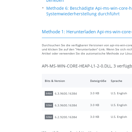
beheben
Methode 6: Beschädigte Api-ms-win-core-h
Systemwiederherstellung durchführt
Methode 1: Herunterladen Api-ms-win-core-h
Durchsuchen Sie die verfügbaren Versionen von api-ms-win-core-
und klicken Sie auf den “Herunterladen”-Link. Wenn Sie sich ni
Artikel oder verwenden Sie die automatische Methode zur Lös
API-MS-WIN-CORE-HEAP-L1-2-0.DLL, 3 verfügb
Bits & Version
Dateigröße
Sprache
3.0 KB
U.S. English
6.3.9600.16384
64bit
3.0 KB
U.S. English
6.3.9600.16384
32bit
3.0 KB
U.S. English
6.2.9200.16384
32bit