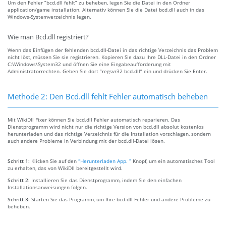
Um den Fehler “bcd.dll fehlt” zu beheben, legen Sie die Datei in den Ordner
application/game installation. Alternativ können Sie die Datei bcd.dll auch in das
Windows-Systemverzeichnis legen.
Wie man Bcd.dll registriert?
Wenn das Einfügen der fehlenden bcd.dll-Datei in das richtige Verzeichnis das Problem
nicht löst, müssen Sie sie registrieren. Kopieren Sie dazu Ihre DLL-Datei in den Ordner
C:\Windows\System32 und öffnen Sie eine Eingabeaufforderung mit
Administratorrechten. Geben Sie dort “regsvr32 bcd.dll” ein und drücken Sie Enter.
Methode 2: Den Bcd.dll fehlt Fehler automatisch beheben
Mit WikiDll Fixer können Sie bcd.dll Fehler automatisch reparieren. Das
Dienstprogramm wird nicht nur die richtige Version von bcd.dll absolut kostenlos
herunterladen und das richtige Verzeichnis für die Installation vorschlagen, sondern
auch andere Probleme in Verbindung mit der bcd.dll-Datei lösen.
Schritt 1:
Klicken Sie auf den
“Herunterladen App. ”
Knopf, um ein automatisches Tool
zu erhalten, das von WikiDll bereitgestellt wird.
Schritt 2:
Installieren Sie das Dienstprogramm, indem Sie den einfachen
Installationsanweisungen folgen.
Schritt 3:
Starten Sie das Programm, um Ihre bcd.dll Fehler und andere Probleme zu
beheben.