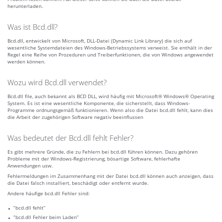
herunterladen.
Was ist Bcd.dll?
Bcd.dll, entwickelt von Microsoft, DLL-Datei (Dynamic Link Library) die sich auf
wesentliche Systemdateien des Windows-Betriebssystems verweist. Sie enthält in der
Regel eine Reihe von Prozeduren und Treiberfunktionen, die von Windows angewendet
werden können.
Wozu wird Bcd.dll verwendet?
Bcd.dll file, auch bekannt als BCD DLL, wird häufig mit Microsoft® Windows® Operating
System. Es ist eine wesentliche Komponente, die sicherstellt, dass Windows-
Programme ordnungsgemäß funktionieren. Wenn also die Datei bcd.dll fehlt, kann dies
die Arbeit der zugehörigen Software negativ beeinflussen
Was bedeutet der Bcd.dll fehlt Fehler?
Es gibt mehrere Gründe, die zu Fehlern bei bcd.dll führen können. Dazu gehören
Probleme mit der Windows-Registrierung, bösartige Software, fehlerhafte
Anwendungen usw.
Fehlermeldungen im Zusammenhang mit der Datei bcd.dll können auch anzeigen, dass
die Datei falsch installiert, beschädigt oder entfernt wurde.
Andere häufige bcd.dll Fehler sind:
“bcd.dll fehlt”
“bcd.dll Fehler beim Laden”