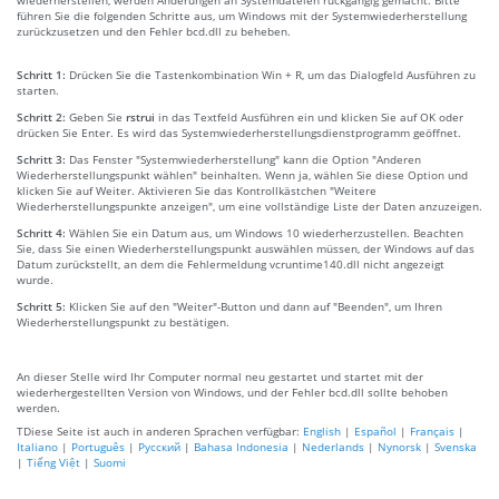
führen Sie die folgenden Schritte aus, um Windows mit der Systemwiederherstellung
zurückzusetzen und den Fehler bcd.dll zu beheben.
Schritt 1:
Drücken Sie die Tastenkombination Win + R, um das Dialogfeld Ausführen zu
starten.
Schritt 2:
Geben Sie
rstrui
in das Textfeld Ausführen ein und klicken Sie auf OK oder
drücken Sie Enter. Es wird das Systemwiederherstellungsdienstprogramm geöffnet.
Schritt 3:
Das Fenster "Systemwiederherstellung" kann die Option "Anderen
Wiederherstellungspunkt wählen" beinhalten. Wenn ja, wählen Sie diese Option und
klicken Sie auf Weiter. Aktivieren Sie das Kontrollkästchen "Weitere
Wiederherstellungspunkte anzeigen", um eine vollständige Liste der Daten anzuzeigen.
Schritt 4:
Wählen Sie ein Datum aus, um Windows 10 wiederherzustellen. Beachten
Sie, dass Sie einen Wiederherstellungspunkt auswählen müssen, der Windows auf das
Datum zurückstellt, an dem die Fehlermeldung vcruntime140.dll nicht angezeigt
wurde.
Schritt 5:
Klicken Sie auf den "Weiter"-Button und dann auf "Beenden", um Ihren
Wiederherstellungspunkt zu bestätigen.
An dieser Stelle wird Ihr Computer normal neu gestartet und startet mit der
wiederhergestellten Version von Windows, und der Fehler bcd.dll sollte behoben
werden.
TDiese Seite ist auch in anderen Sprachen verfügbar:
English
|
Español
|
Français
|
Italiano
|
Português
|
Русский
|
Bahasa Indonesia
|
Nederlands
|
Nynorsk
|
Svenska
|
Tiếng Việt
|
Suomi