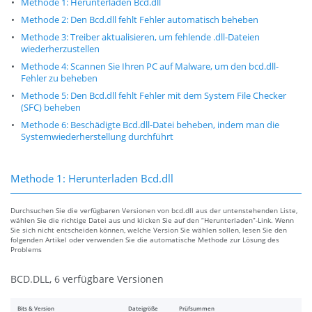
Methode 1: Herunterladen Bcd.dll
Methode 2: Den Bcd.dll fehlt Fehler automatisch beheben
Methode 3: Treiber aktualisieren, um fehlende .dll-Dateien
wiederherzustellen
Methode 4: Scannen Sie Ihren PC auf Malware, um den bcd.dll-
Fehler zu beheben
Methode 5: Den Bcd.dll fehlt Fehler mit dem System File Checker
(SFC) beheben
Methode 6: Beschädigte Bcd.dll-Datei beheben, indem man die
Systemwiederherstellung durchführt
Methode 1: Herunterladen Bcd.dll
Durchsuchen Sie die verfügbaren Versionen von bcd.dll aus der untenstehenden Liste,
wählen Sie die richtige Datei aus und klicken Sie auf den “Herunterladen”-Link. Wenn
Sie sich nicht entscheiden können, welche Version Sie wählen sollen, lesen Sie den
folgenden Artikel oder verwenden Sie die automatische Methode zur Lösung des
Problems
BCD.DLL, 6 verfügbare Versionen
Bits & Version
Dateigröße
Prüfsummen