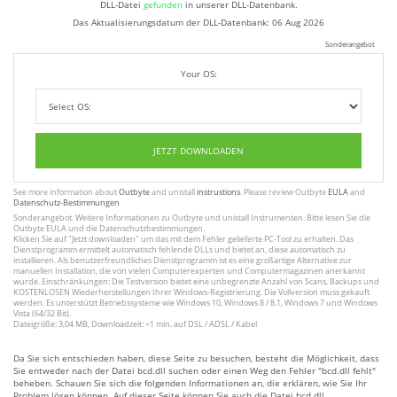
DLL-Datei
gefunden
in unserer DLL-Datenbank.
Das Aktualisierungsdatum der DLL-Datenbank:
06 Aug 2026
Sonderangebot
Your OS:
JETZT DOWNLOADEN
See more information about
Outbyte
and unistall
instrustions
. Please review Outbyte
EULA
and
Datenschutz-Bestimmungen
Sonderangebot. Weitere Informationen zu
Outbyte
und unistall
Instrumenten
. Bitte lesen Sie die
Outbyte
EULA
und
die Datenschutzbestimmungen
.
Klicken Sie auf
"Jetzt downloaden"
um das mit dem Fehler gelieferte PC-Tool zu erhalten. Das
Dienstprogramm ermittelt automatisch fehlende DLLs und bietet an, diese automatisch zu
installieren. Als benutzerfreundliches Dienstprogramm ist es eine großartige Alternative zur
manuellen Installation, die von vielen Computerexperten und Computermagazinen anerkannt
wurde. Einschränkungen: Die Testversion bietet eine unbegrenzte Anzahl von Scans, Backups und
KOSTENLOSEN Wiederherstellungen Ihrer Windows-Registrierung. Die Vollversion muss gekauft
werden. Es unterstützt Betriebssysteme wie Windows 10, Windows 8 / 8.1, Windows 7 und Windows
Vista (64/32 Bit).
Dateigröße: 3,04 MB, Downloadzeit: <1 min. auf DSL / ADSL / Kabel
Da Sie sich entschieden haben, diese Seite zu besuchen, besteht die Möglichkeit, dass
Sie entweder nach der Datei bcd.dll suchen oder einen Weg den Fehler "bcd.dll fehlt"
beheben. Schauen Sie sich die folgenden Informationen an, die erklären, wie Sie Ihr
Problem lösen können. Auf dieser Seite können Sie auch die Datei bcd.dll