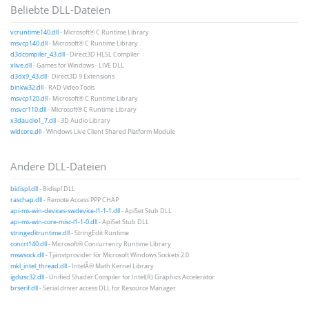
Beliebte DLL-Dateien
vcruntime140.dll
- Microsoft® C Runtime Library
msvcp140.dll
- Microsoft® C Runtime Library
d3dcompiler_43.dll
- Direct3D HLSL Compiler
xlive.dll
- Games for Windows - LIVE DLL
d3dx9_43.dll
- Direct3D 9 Extensions
binkw32.dll
- RAD Video Tools
msvcp120.dll
- Microsoft® C Runtime Library
msvcr110.dll
- Microsoft® C Runtime Library
x3daudio1_7.dll
- 3D Audio Library
wldcore.dll
- Windows Live Client Shared Platform Module
Andere DLL-Dateien
bidispl.dll
- Bidispl DLL
raschap.dll
- Remote Access PPP CHAP
api-ms-win-devices-swdevice-l1-1-1.dll
- ApiSet Stub DLL
api-ms-win-core-misc-l1-1-0.dll
- ApiSet Stub DLL
stringeditruntime.dll
- StringEdit Runtime
concrt140.dll
- Microsoft® Concurrency Runtime Library
mswsock.dll
- Tjänstprovider för Microsoft Windows Sockets 2.0
mkl_intel_thread.dll
- IntelÂ® Math Kernel Library
igdusc32.dll
- Unified Shader Compiler for Intel(R) Graphics Accelerator
brserif.dll
- Serial driver access DLL for Resource Manager