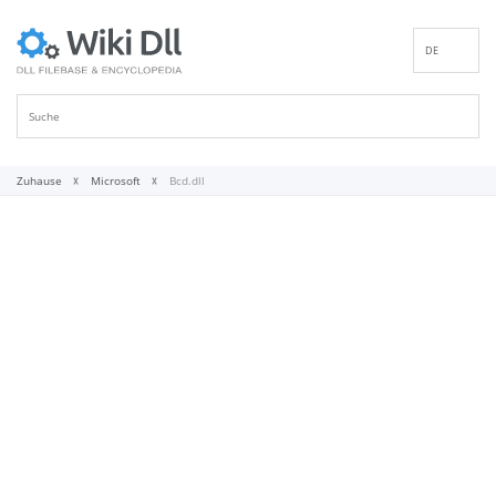
DE
EN
ES
FR
IT
Zuhause
Microsoft
Bcd.dll
PT
RU
ID
NL
NN
SV
VI
FI