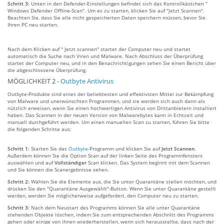
Schritt 3:
Unten in den Defender-Einstellungen befindet sich das Kontrollkästchen "
Windows Defender Offline-Scan". Um es zu starten, klicken Sie auf "Jetzt Scannen".
Beachten Sie, dass Sie alle nicht gespeicherten Daten speichern müssen, bevor Sie
Ihren PC neu starten.
Nach dem Klicken auf " Jetzt scannen" startet der Computer neu und startet
automatisch die Suche nach Viren und Malware. Nach Abschluss der Überprüfung
startet der Computer neu, und in den Benachrichtigungen sehen Sie einen Bericht über
die abgeschlossene Überprüfung.
MÖGLICHKEIT 2 -
Outbyte Antivirus
Outbyte-Produkte sind eines der beliebtesten und effektivsten Mittel zur Bekämpfung
von Malware und unerwünschten Programmen, und sie werden sich auch dann als
nützlich erweisen, wenn Sie einen hochwertigen Antivirus von Drittanbietern installiert
haben. Das Scannen in der neuen Version von Malwarebytes kann in Echtzeit und
manuell durchgeführt werden. Um einen manuellen Scan zu starten, führen Sie bitte
die folgenden Schritte aus:
Schritt 1:
Starten Sie das
Outbyte
-Programm und klicken Sie auf
Jetzt Scannen
.
Außerdem können Sie die Option Scan auf der linken Seite des Programmfensters
auswählen und auf
Vollständiger
Scan klicken. Das System beginnt mit dem Scannen
und Sie können die Scanergebnisse sehen.
Schritt 2:
Wählen Sie die Elemente aus, die Sie unter Quarantäne stellen möchten, und
drücken Sie den "Quarantäne Ausgewählt"-Button. Wenn Sie unter Quarantäne gestellt
werden, werden Sie möglicherweise aufgefordert, den Computer neu zu starten.
Schritt 3:
Nach dem Neustart des Programms können Sie alle unter Quarantäne
stehenden Objekte löschen, indem Sie zum entsprechenden Abschnitt des Programms
gehen oder einige von ihnen wiederherstellen, wenn sich herausstellte, dass nach der