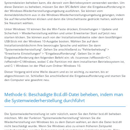
Systemdateien beheben kann, die derzeit vom Betriebssystem verwendet werden. Um
diese Dateien zu beheben, müssen Sie den SFC-Befehl über die Eingabeaufforderung in
der Windows-Wiederherstellungsumgebung ausführen. Sie können vom
Anmeldebildschirm aus in die Windows-Wiederherstellungsumgebung gelangen, indem
Sie auf Herunterfahren klicken und dann die Umschalttaste gedrückt halten, während
Sie Neustart wählen.
Unter Windows 10 können Sie die Win-Taste drücken, Einstellungen > Update und
Sicherheit > Wiederherstellung wählen und unter Erweiterter Start auf Jetzt neu
starten klicken. Sie können auch von der Installationsdiskette oder dem bootfähigen
USB-Stick mit der Windows 10-Ausgabe booten. Wählen Sie auf dem
Installationsbildschirm Ihre bevorzugte Sprache und wählen Sie dann
"Systemwiederherstellung". Gehen Sie anschließend zu "Fehlerbehebung" >
"Erweiterte Einstellungen" > "Eingabeaufforderung". Geben Sie in der
Eingabeaufforderung den folgenden Befehl ein: sfc /scannow /offbootdir=C:\
/offwindir=C:\Windows, wobei C die Partition mit dem installierten Betriebssystem ist,
und C: \ Windows ist der Pfad zum Ordner Windows 10.
Dieser Vorgang wird eine Weile dauern und es ist wichtig, zu warten, bis er
abgeschlossen ist. Schließen Sie anschließend die Eingabeaufforderung und starten Sie
den Computer wie gewohnt neu.
Methode 6: Beschädigte Bcd.dll-Datei beheben, indem man
die Systemwiederherstellung durchführt
Die Systemwiederherstellung ist sehr nützlich, wenn Sie den Fehler bcd.dll beheben
möchten. Mit der Funktion "Systemwiederherstellung" können Sie die
Wiederherstellung von Windows bis zu dem Datum wählen, an dem die Datei bcd.dll
nicht beschädigt wurde. Wenn Sie Windows also zu einem früheren Zeitpunkt
wiederherstellen, werden Änderungen an Systemdateien rückgängig gemacht. Bitte