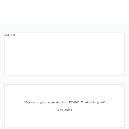
Wiki Dll
”Got my program going thanks to WikiDll. Thanks a lot guys!”
Alex James