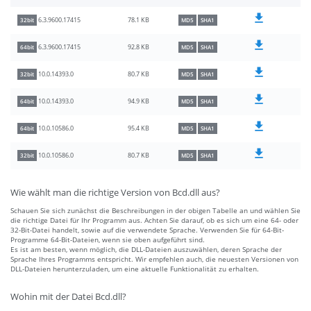
78.1 KB
6.3.9600.17415
32bit
MD5
SHA1
92.8 KB
6.3.9600.17415
64bit
MD5
SHA1
80.7 KB
10.0.14393.0
32bit
MD5
SHA1
94.9 KB
10.0.14393.0
64bit
MD5
SHA1
95.4 KB
10.0.10586.0
64bit
MD5
SHA1
80.7 KB
10.0.10586.0
32bit
MD5
SHA1
Wie wählt man die richtige Version von Bcd.dll aus?
Schauen Sie sich zunächst die Beschreibungen in der obigen Tabelle an und wählen Sie
die richtige Datei für Ihr Programm aus. Achten Sie darauf, ob es sich um eine 64- oder
32-Bit-Datei handelt, sowie auf die verwendete Sprache. Verwenden Sie für 64-Bit-
Programme 64-Bit-Dateien, wenn sie oben aufgeführt sind.
Es ist am besten, wenn möglich, die DLL-Dateien auszuwählen, deren Sprache der
Sprache Ihres Programms entspricht. Wir empfehlen auch, die neuesten Versionen von
DLL-Dateien herunterzuladen, um eine aktuelle Funktionalität zu erhalten.
Wohin mit der Datei Bcd.dll?