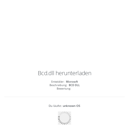
Bcd.dll
herunterladen
Entwickler:
Microsoft
Beschreibung:
BCD DLL
Bewertung:
Du läufst:
unknown OS