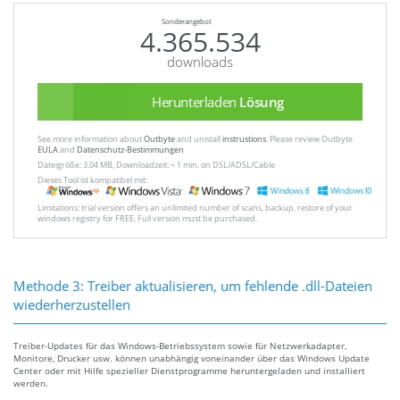
Sonderangebot
4.365.534
downloads
Herunterladen
Lösung
See more information about
Outbyte
and unistall
instrustions
. Please review Outbyte
EULA
and
Datenschutz-Bestimmungen
Dateigröße: 3.04 MB, Downloadzeit: < 1 min. on DSL/ADSL/Cable
Dieses Tool ist kompatibel mit:
Limitations: trial version offers an unlimited number of scans, backup, restore of your
windows registry for FREE. Full version must be purchased.
Methode 3: Treiber aktualisieren, um fehlende .dll-Dateien
wiederherzustellen
Treiber-Updates für das Windows-Betriebssystem sowie für Netzwerkadapter,
Monitore, Drucker usw. können unabhängig voneinander über das Windows Update
Center oder mit Hilfe spezieller Dienstprogramme heruntergeladen und installiert
werden.