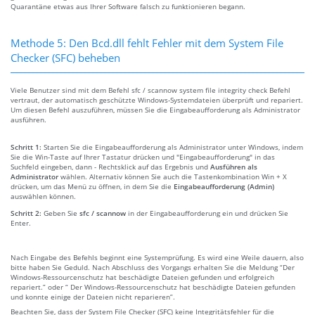
Quarantäne etwas aus Ihrer Software falsch zu funktionieren begann.
Methode 5: Den Bcd.dll fehlt Fehler mit dem System File
Checker (SFC) beheben
Viele Benutzer sind mit dem Befehl sfc / scannow system file integrity check Befehl
vertraut, der automatisch geschützte Windows-Systemdateien überprüft und repariert.
Um diesen Befehl auszuführen, müssen Sie die Eingabeaufforderung als Administrator
ausführen.
Schritt 1:
Starten Sie die Eingabeaufforderung als Administrator unter Windows, indem
Sie die Win-Taste auf Ihrer Tastatur drücken und "Eingabeaufforderung" in das
Suchfeld eingeben, dann - Rechtsklick auf das Ergebnis und
Ausführen als
Administrator
wählen. Alternativ können Sie auch die Tastenkombination Win + X
drücken, um das Menü zu öffnen, in dem Sie die
Eingabeaufforderung (Admin)
auswählen können.
Schritt 2:
Geben Sie
sfc / scannow
in der Eingabeaufforderung ein und drücken Sie
Enter.
Nach Eingabe des Befehls beginnt eine Systemprüfung. Es wird eine Weile dauern, also
bitte haben Sie Geduld. Nach Abschluss des Vorgangs erhalten Sie die Meldung “Der
Windows-Ressourcenschutz hat beschädigte Dateien gefunden und erfolgreich
repariert.” oder “ Der Windows-Ressourcenschutz hat beschädigte Dateien gefunden
und konnte einige der Dateien nicht reparieren”.
Beachten Sie, dass der System File Checker (SFC) keine Integritätsfehler für die