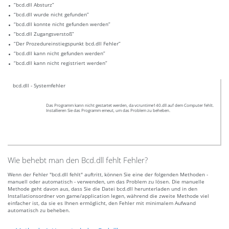
“bcd.dll Absturz”
“bcd.dll wurde nicht gefunden”
“bcd.dll konnte nicht gefunden werden”
“bcd.dll Zugangsverstoß”
“Der Prozedureinstiegspunkt bcd.dll Fehler”
“bcd.dll kann nicht gefunden werden”
“bcd.dll kann nicht registriert werden”
bcd.dll - Systemfehler
Das Programm kann nicht gestartet werden, da vcruntime140.dll auf dem Computer fehlt.
Installieren Sie das Programm emeut, um das Problem zu beheben.
Wie behebt man den Bcd.dll fehlt Fehler?
Wenn der Fehler "bcd.dll fehlt" auftritt, können Sie eine der folgenden Methoden -
manuell oder automatisch - verwenden, um das Problem zu lösen. Die manuelle
Methode geht davon aus, dass Sie die Datei bcd.dll herunterladen und in den
Installationsordner von game/application legen, während die zweite Methode viel
einfacher ist, da sie es Ihnen ermöglicht, den Fehler mit minimalem Aufwand
automatisch zu beheben.