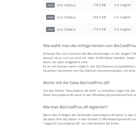
178.5 KB
U.S. English
10.0.14393.0
32bit
224.0 KB
U.S. English
10.0.10586.0
64bit
174.0 KB
U.S. English
10.0.10586.0
32bit
Wie wählt man die richtige Version von BioCredProv
Schauen Sie sich zunächst die Beschreibungen in der obigen Tab
darauf, ob es sich um eine 64- oder 32-Bit-Datei handelt, sowi
wenn sie oben aufgeführt sind.
Es ist am besten, wenn möglich, die DLL-Dateien auszuwählen, 
neuesten Versionen von DLL-Dateien herunterzuladen, um eine a
Wohin mit der Datei BioCredProv.dll?
Um den Fehler “biocredprov.dll fehlt” zu beheben, legen Sie die
Datei biocredprov.dll auch in das Windows-Systemverzeichnis l
Wie man BioCredProv.dll registriert?
Wenn das Einfügen der fehlenden biocredprov.dll-Datei in das ri
Sie dazu Ihre DLL-Datei in den Ordner C:\Windows\System32 und
“regsvr32 biocredprov.dll” ein und drücken Sie Enter.