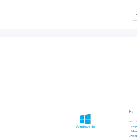
Bel
vcrunt
msvcp1
d3dcom
xlive.d