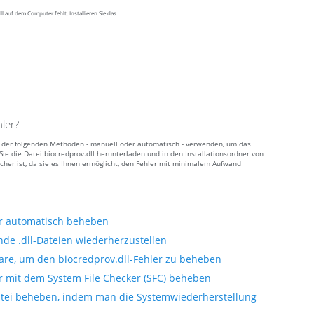
 auf dem Computer fehlt. Installieren Sie das
ler?
ine der folgenden Methoden - manuell oder automatisch - verwenden, um das
ie die Datei biocredprov.dll herunterladen und in den Installationsordner von
cher ist, da sie es Ihnen ermöglicht, den Fehler mit minimalem Aufwand
er automatisch beheben
nde .dll-Dateien wiederherzustellen
are, um den biocredprov.dll-Fehler zu beheben
er mit dem System File Checker (SFC) beheben
atei beheben, indem man die Systemwiederherstellung