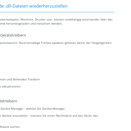
de .dll-Dateien wiederherzustellen
tzwerkadapter, Monitore, Drucker usw. können unabhängig voneinander über das
mme heruntergeladen und installiert werden.
Gerätetreibern
s automatisch. Routinemäßige Treiber-Updates gehören damit der Vergangenheit
teten und fehlenden Treibern
u aktualisieren
tetreibern
ie Geräte-Manager - wählen Sie Geräte-Manager
r Geräte anzusehen - machen Sie einen Rechtsklick auf das Gerät, das
oftware suchen