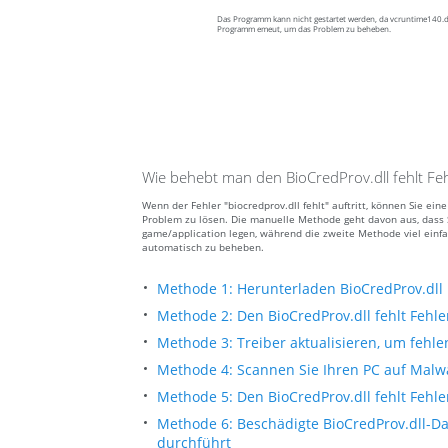
Das Programm kann nicht gestartet werden, da vcruntime140.dll
Programm emeut, um das Problem zu beheben.
Wie behebt man den BioCredProv.dll fehlt Feh
Wenn der Fehler "biocredprov.dll fehlt" auftritt, können Sie e
Problem zu lösen. Die manuelle Methode geht davon aus, dass S
game/application legen, während die zweite Methode viel einfa
automatisch zu beheben.
Methode 1: Herunterladen BioCredProv.dll
Methode 2: Den BioCredProv.dll fehlt Fehl
Methode 3: Treiber aktualisieren, um fehle
Methode 4: Scannen Sie Ihren PC auf Malw
Methode 5: Den BioCredProv.dll fehlt Fehl
Methode 6: Beschädigte BioCredProv.dll-D
durchführt