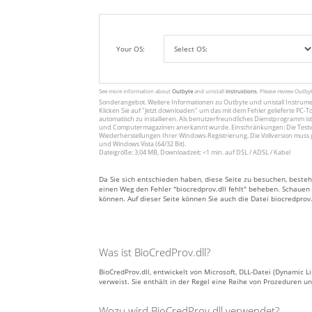
Your OS:
See more information about
Outbyte
and unistall
instrustions
. Please review Outby
Sonderangebot. Weitere Informationen zu
Outbyte
und unistall
Instrum
Klicken Sie auf
"Jetzt downloaden"
um das mit dem Fehler gelieferte PC-To
automatisch zu installieren. Als benutzerfreundliches Dienstprogramm ist
und Computermagazinen anerkannt wurde. Einschränkungen: Die Testv
Wiederherstellungen Ihrer Windows-Registrierung. Die Vollversion muss 
und Windows Vista (64/32 Bit).
Dateigröße: 3,04 MB, Downloadzeit: <1 min. auf DSL / ADSL / Kabel
Da Sie sich entschieden haben, diese Seite zu besuchen, besteh
einen Weg den Fehler "biocredprov.dll fehlt" beheben. Schauen S
können. Auf dieser Seite können Sie auch die Datei biocredprov
Was ist BioCredProv.dll?
BioCredProv.dll, entwickelt von Microsoft, DLL-Datei (Dynamic 
verweist. Sie enthält in der Regel eine Reihe von Prozeduren
Wozu wird BioCredProv.dll verwendet?