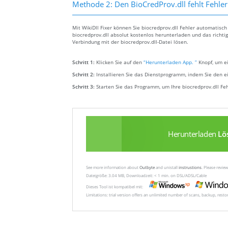
Methode 2: Den BioCredProv.dll fehlt Fehle
Mit WikiDll Fixer können Sie biocredprov.dll Fehler automatisc
biocredprov.dll absolut kostenlos herunterladen und das richti
Verbindung mit der biocredprov.dll-Datei lösen.
Schritt 1:
Klicken Sie auf den
“Herunterladen App. ”
Knopf, um ei
Schritt 2:
Installieren Sie das Dienstprogramm, indem Sie den e
Schritt 3:
Starten Sie das Programm, um Ihre biocredprov.dll F
Herunterladen
Lö
See more information about
Outbyte
and unistall
instrustions
. Please revi
Dateigröße: 3.04 MB, Downloadzeit: < 1 min. on DSL/ADSL/Cable
Dieses Tool ist kompatibel mit:
Limitations: trial version offers an unlimited number of scans, backup, rest