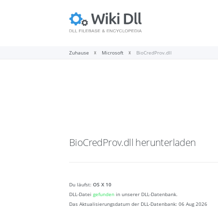
Zuhause
Microsoft
BioCredProv.dll
BioCredProv.dll
herunterladen
Du läufst:
OS X 10
DLL-Datei
gefunden
in unserer DLL-Datenbank.
Das Aktualisierungsdatum der DLL-Datenbank:
06 Aug 2026