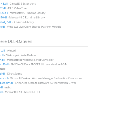
43.dll
- Direct3D 9 Extensions
2.dll
- RAD Video Tools
20.dll
- Microsoft® C Runtime Library
10.dll
- Microsoft® C Runtime Library
io1_7.dll
- 3D Audio Library
e.dll
- Windows Live Client Shared Platform Module
ere DLL-Dateien
i.dll
- twinapi
.dll
- ZIP-komprimierte Ordner
.dll
- Microsoft (R) Windows Script Controller
_80.dll
- NVIDIA CUDA NPPCORE Library, Version 8.0.44
 NULL
.dll
- DirectSound
ir.dll
- Microsoft Desktop Window Manager Redirection Component
rpwddrv.dll
- Enhanced Storage Password Authentication Driver
dll
- usbdr
dll
- Microsoft IEAK Shared UI DLL