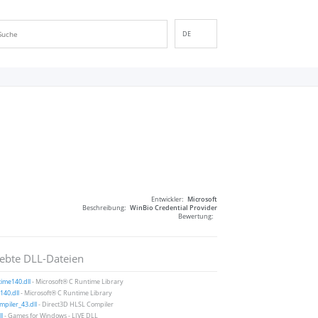
DE
EN
ES
FR
IT
PT
RU
ID
NL
Entwickler:
Microsoft
NN
Beschreibung:
WinBio Credential Provider
Bewertung:
SV
VI
iebte DLL-Dateien
FI
ime140.dll
- Microsoft® C Runtime Library
40.dll
- Microsoft® C Runtime Library
piler_43.dll
- Direct3D HLSL Compiler
ll
- Games for Windows - LIVE DLL