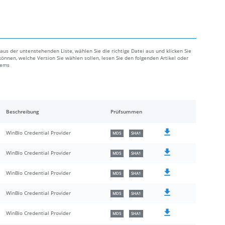
aus der untenstehenden Liste, wählen Sie die richtige Datei aus und klicken Sie
können, welche Version Sie wählen sollen, lesen Sie den folgenden Artikel oder
lems
Beschreibung
Prüfsummen
WinBio Credential Provider
MD5
SHA1
WinBio Credential Provider
MD5
SHA1
WinBio Credential Provider
MD5
SHA1
WinBio Credential Provider
MD5
SHA1
WinBio Credential Provider
MD5
SHA1