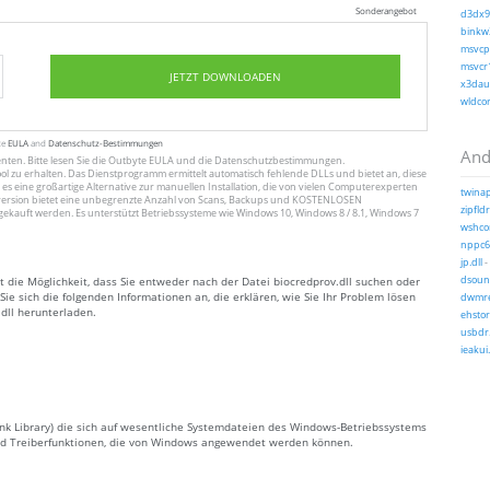
Sonderangebot
d3dx9_
binkw3
msvcp1
msvcr1
JETZT DOWNLOADEN
x3daud
wldcor
te
EULA
and
Datenschutz-Bestimmungen
And
enten
. Bitte lesen Sie die Outbyte
EULA
und
die Datenschutzbestimmungen
.
ol zu erhalten. Das Dienstprogramm ermittelt automatisch fehlende DLLs und bietet an, diese
 es eine großartige Alternative zur manuellen Installation, die von vielen Computerexperten
twinap
ersion bietet eine unbegrenzte Anzahl von Scans, Backups und KOSTENLOSEN
zipfldr
gekauft werden. Es unterstützt Betriebssysteme wie Windows 10, Windows 8 / 8.1, Windows 7
wshcon
nppc64
jp.dll
-
t die Möglichkeit, dass Sie entweder nach der Datei biocredprov.dll suchen oder
dsound
ie sich die folgenden Informationen an, die erklären, wie Sie Ihr Problem lösen
dwmred
.dll herunterladen.
ehsto
usbdr.
ieakui.
Link Library) die sich auf wesentliche Systemdateien des Windows-Betriebssystems
 und Treiberfunktionen, die von Windows angewendet werden können.