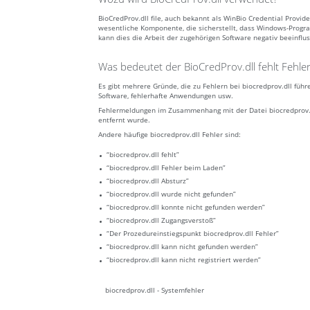
BioCredProv.dll file, auch bekannt als WinBio Credential Provid
wesentliche Komponente, die sicherstellt, dass Windows-Progra
kann dies die Arbeit der zugehörigen Software negativ beeinflu
Was bedeutet der BioCredProv.dll fehlt Fehle
Es gibt mehrere Gründe, die zu Fehlern bei biocredprov.dll fü
Software, fehlerhafte Anwendungen usw.
Fehlermeldungen im Zusammenhang mit der Datei biocredprov.dll
entfernt wurde.
Andere häufige biocredprov.dll Fehler sind:
“biocredprov.dll fehlt”
“biocredprov.dll Fehler beim Laden”
“biocredprov.dll Absturz”
“biocredprov.dll wurde nicht gefunden”
“biocredprov.dll konnte nicht gefunden werden”
“biocredprov.dll Zugangsverstoß”
“Der Prozedureinstiegspunkt biocredprov.dll Fehler”
“biocredprov.dll kann nicht gefunden werden”
“biocredprov.dll kann nicht registriert werden”
biocredprov.dll - Systemfehler