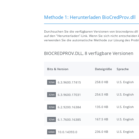
Methode 1: Herunterladen BioCredProv.dll
Durchsuchen Sie die verfügbaren Versionen von biocredprov.dll 
auf den “Herunterladen”-Link. Wenn Sie sich nicht entscheiden 
verwenden Sie die automatische Methode zur Lösung des Prob
BIOCREDPROV.DLL, 8 verfügbare Versionen
Bits & Version
Dateigröße
Sprache
258.0 KB
U.S. English
6.3.9600.17415
32bit
254.5 KB
U.S. English
6.3.9600.17031
32bit
135.0 KB
U.S. English
6.2.9200.16384
32bit
167.5 KB
U.S. English
6.1.7600.16385
32bit
236.0 KB
U.S. English
10.0.14393.0
64bit