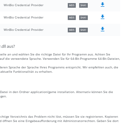
WinBio Credential Provider
MD5
SHA1
WinBio Credential Provider
MD5
SHA1
WinBio Credential Provider
MD5
SHA1
.dll aus?
elle an und wählen Sie die richtige Datei für Ihr Programm aus. Achten Sie
e auf die verwendete Sprache. Verwenden Sie für 64-Bit-Programme 64-Bit-Dateien,
deren Sprache der Sprache Ihres Programms entspricht. Wir empfehlen auch, die
ktuelle Funktionalität zu erhalten.
 Datei in den Ordner application/game installation. Alternativ können Sie die
egen.
chtige Verzeichnis das Problem nicht löst, müssen Sie sie registrieren. Kopieren
 öffnen Sie eine Eingabeaufforderung mit Administratorrechten. Geben Sie dort