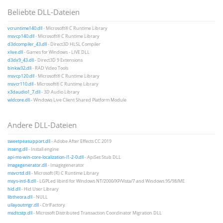
Beliebte DLL-Dateien
vcruntime140.dll
- Microsoft® C Runtime Library
msvcp140.dll
- Microsoft® C Runtime Library
d3dcompiler_43.dll
- Direct3D HLSL Compiler
xlive.dll
- Games for Windows - LIVE DLL
d3dx9_43.dll
- Direct3D 9 Extensions
binkw32.dll
- RAD Video Tools
msvcp120.dll
- Microsoft® C Runtime Library
msvcr110.dll
- Microsoft® C Runtime Library
x3daudio1_7.dll
- 3D Audio Library
wldcore.dll
- Windows Live Client Shared Platform Module
Andere DLL-Dateien
sweetpeasupport.dll
- Adobe After Effects CC 2019
inseng.dll
- Install engine
api-ms-win-core-localization-l1-2-0.dll
- ApiSet Stub DLL
imagegenerator.dll
- Imagegenerator
msvcrtd.dll
- Microsoft (R) C Runtime Library
msys-intl-8.dll
- LGPLed libintl for Windows NT/2000/XP/Vista/7 and Windows 95/98/ME
hid.dll
- Hid User Library
libtheora.dll
- NULL
uilayoutmgr.dll
- CtrlFactory
msdtcstp.dll
- Microsoft Distributed Transaction Coordinator Migration DLL