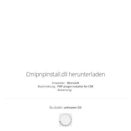
Cmipnpinstall.dll
herunterladen
Entwickler:
Microsoft
Beschreibung:
PNP plugin installer for CMI
Bewertung:
Du läufst:
unknown OS