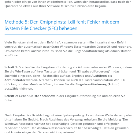
gehen oder einige von ihnen wiederherstellen, wenn sich herausstellte, dass nach der
Quarantäne etwas aus Ihrer Software falsch zu funktionieren begann.
Methode 5: Den Cmipnpinstall.dll fehlt Fehler mit dem
System File Checker (SFC) beheben
Viele Benutzer sind mit dem Befehl sfc / scannow system file integrity check Befehl
vertraut, der automatisch geschützte Windows-Systemdateien überprüft und repariert.
Um diesen Befehl auszuführen, müssen Sie die Eingabeaufforderung als Administrator
ausführen.
Schritt 1:
Starten Sie die Eingabeaufforderung als Administrator unter Windows, indem
Sie die Win-Taste auf Ihrer Tastatur drücken und "Eingabeaufforderung" in das
Suchfeld eingeben, dann - Rechtsklick auf das Ergebnis und
Ausführen als
Administrator
wählen. Alternativ können Sie auch die Tastenkombination Win + X
drücken, um das Menü zu öffnen, in dem Sie die
Eingabeaufforderung (Admin)
auswählen können.
Schritt 2:
Geben Sie
sfc / scannow
in der Eingabeaufforderung ein und drücken Sie
Enter.
Nach Eingabe des Befehls beginnt eine Systemprüfung. Es wird eine Weile dauern, also
bitte haben Sie Geduld. Nach Abschluss des Vorgangs erhalten Sie die Meldung “Der
Windows-Ressourcenschutz hat beschädigte Dateien gefunden und erfolgreich
repariert.” oder “ Der Windows-Ressourcenschutz hat beschädigte Dateien gefunden
und konnte einige der Dateien nicht reparieren”.