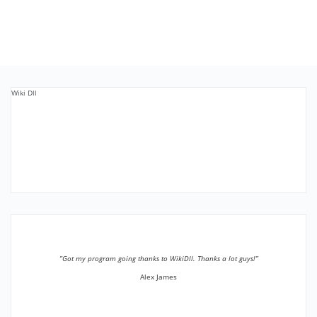
Wiki Dll
”Got my program going thanks to WikiDll. Thanks a lot guys!”
Alex James