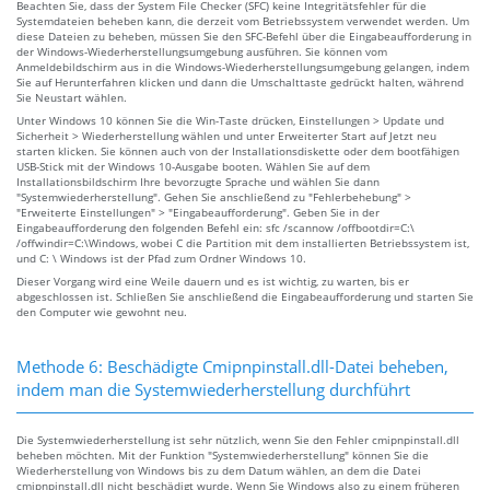
Beachten Sie, dass der System File Checker (SFC) keine Integritätsfehler für die
Systemdateien beheben kann, die derzeit vom Betriebssystem verwendet werden. Um
diese Dateien zu beheben, müssen Sie den SFC-Befehl über die Eingabeaufforderung in
der Windows-Wiederherstellungsumgebung ausführen. Sie können vom
Anmeldebildschirm aus in die Windows-Wiederherstellungsumgebung gelangen, indem
Sie auf Herunterfahren klicken und dann die Umschalttaste gedrückt halten, während
Sie Neustart wählen.
Unter Windows 10 können Sie die Win-Taste drücken, Einstellungen > Update und
Sicherheit > Wiederherstellung wählen und unter Erweiterter Start auf Jetzt neu
starten klicken. Sie können auch von der Installationsdiskette oder dem bootfähigen
USB-Stick mit der Windows 10-Ausgabe booten. Wählen Sie auf dem
Installationsbildschirm Ihre bevorzugte Sprache und wählen Sie dann
"Systemwiederherstellung". Gehen Sie anschließend zu "Fehlerbehebung" >
"Erweiterte Einstellungen" > "Eingabeaufforderung". Geben Sie in der
Eingabeaufforderung den folgenden Befehl ein: sfc /scannow /offbootdir=C:\
/offwindir=C:\Windows, wobei C die Partition mit dem installierten Betriebssystem ist,
und C: \ Windows ist der Pfad zum Ordner Windows 10.
Dieser Vorgang wird eine Weile dauern und es ist wichtig, zu warten, bis er
abgeschlossen ist. Schließen Sie anschließend die Eingabeaufforderung und starten Sie
den Computer wie gewohnt neu.
Methode 6: Beschädigte Cmipnpinstall.dll-Datei beheben,
indem man die Systemwiederherstellung durchführt
Die Systemwiederherstellung ist sehr nützlich, wenn Sie den Fehler cmipnpinstall.dll
beheben möchten. Mit der Funktion "Systemwiederherstellung" können Sie die
Wiederherstellung von Windows bis zu dem Datum wählen, an dem die Datei
cmipnpinstall.dll nicht beschädigt wurde. Wenn Sie Windows also zu einem früheren