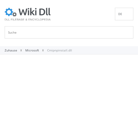
DE
EN
ES
FR
IT
Zuhause
Microsoft
Cmipnpinstall.dll
PT
RU
ID
NL
NN
SV
VI
FI