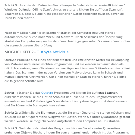
Schritt 3:
Unten in den Defender-Einstellungen befindet sich das Kontrollkästchen "
Windows Defender Offline-Scan". Um es zu starten, klicken Sie auf "Jetzt Scannen".
Beachten Sie, dass Sie alle nicht gespeicherten Daten speichern müssen, bevor Sie
Ihren PC neu starten.
Nach dem Klicken auf " Jetzt scannen" startet der Computer neu und startet
automatisch die Suche nach Viren und Malware. Nach Abschluss der Überprüfung
startet der Computer neu, und in den Benachrichtigungen sehen Sie einen Bericht über
die abgeschlossene Überprüfung.
MÖGLICHKEIT 2 -
Outbyte Antivirus
Outbyte-Produkte sind eines der beliebtesten und effektivsten Mittel zur Bekämpfung
von Malware und unerwünschten Programmen, und sie werden sich auch dann als
nützlich erweisen, wenn Sie einen hochwertigen Antivirus von Drittanbietern installiert
haben. Das Scannen in der neuen Version von Malwarebytes kann in Echtzeit und
manuell durchgeführt werden. Um einen manuellen Scan zu starten, führen Sie bitte
die folgenden Schritte aus:
Schritt 1:
Starten Sie das
Outbyte
-Programm und klicken Sie auf
Jetzt Scannen
.
Außerdem können Sie die Option Scan auf der linken Seite des Programmfensters
auswählen und auf
Vollständiger
Scan klicken. Das System beginnt mit dem Scannen
und Sie können die Scanergebnisse sehen.
Schritt 2:
Wählen Sie die Elemente aus, die Sie unter Quarantäne stellen möchten, und
drücken Sie den "Quarantäne Ausgewählt"-Button. Wenn Sie unter Quarantäne gestellt
werden, werden Sie möglicherweise aufgefordert, den Computer neu zu starten.
Schritt 3:
Nach dem Neustart des Programms können Sie alle unter Quarantäne
stehenden Objekte löschen, indem Sie zum entsprechenden Abschnitt des Programms