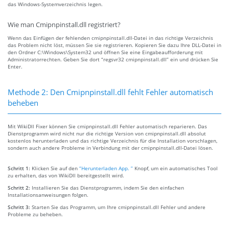
das Windows-Systemverzeichnis legen.
Wie man Cmipnpinstall.dll registriert?
Wenn das Einfügen der fehlenden cmipnpinstall.dll-Datei in das richtige Verzeichnis
das Problem nicht löst, müssen Sie sie registrieren. Kopieren Sie dazu Ihre DLL-Datei in
den Ordner C:\Windows\System32 und öffnen Sie eine Eingabeaufforderung mit
Administratorrechten. Geben Sie dort “regsvr32 cmipnpinstall.dll” ein und drücken Sie
Enter.
Methode 2: Den Cmipnpinstall.dll fehlt Fehler automatisch
beheben
Mit WikiDll Fixer können Sie cmipnpinstall.dll Fehler automatisch reparieren. Das
Dienstprogramm wird nicht nur die richtige Version von cmipnpinstall.dll absolut
kostenlos herunterladen und das richtige Verzeichnis für die Installation vorschlagen,
sondern auch andere Probleme in Verbindung mit der cmipnpinstall.dll-Datei lösen.
Schritt 1:
Klicken Sie auf den
“Herunterladen App. ”
Knopf, um ein automatisches Tool
zu erhalten, das von WikiDll bereitgestellt wird.
Schritt 2:
Installieren Sie das Dienstprogramm, indem Sie den einfachen
Installationsanweisungen folgen.
Schritt 3:
Starten Sie das Programm, um Ihre cmipnpinstall.dll Fehler und andere
Probleme zu beheben.