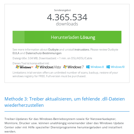
Sonderangebot
4.365.534
downloads
Herunterladen
Lösung
See more information about
Outbyte
and unistall
instrustions
. Please review Outbyte
EULA
and
Datenschutz-Bestimmungen
Dateigröße: 3.04 MB, Downloadzeit: < 1 min. on DSL/ADSL/Cable
Dieses Tool ist kompatibel mit:
Limitations: trial version offers an unlimited number of scans, backup, restore of your
windows registry for FREE. Full version must be purchased.
Methode 3: Treiber aktualisieren, um fehlende .dll-Dateien
wiederherzustellen
Treiber-Updates für das Windows-Betriebssystem sowie für Netzwerkadapter,
Monitore, Drucker usw. können unabhängig voneinander über das Windows Update
Center oder mit Hilfe spezieller Dienstprogramme heruntergeladen und installiert
werden.