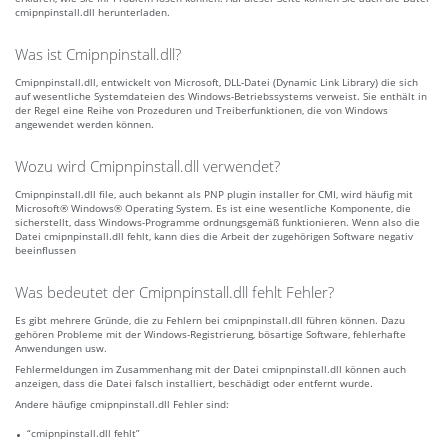
cmipnpinstall.dll herunterladen.
Was ist Cmipnpinstall.dll?
Cmipnpinstall.dll, entwickelt von Microsoft, DLL-Datei (Dynamic Link Library) die sich
auf wesentliche Systemdateien des Windows-Betriebssystems verweist. Sie enthält in
der Regel eine Reihe von Prozeduren und Treiberfunktionen, die von Windows
angewendet werden können.
Wozu wird Cmipnpinstall.dll verwendet?
Cmipnpinstall.dll file, auch bekannt als PNP plugin installer for CMI, wird häufig mit
Microsoft® Windows® Operating System. Es ist eine wesentliche Komponente, die
sicherstellt, dass Windows-Programme ordnungsgemäß funktionieren. Wenn also die
Datei cmipnpinstall.dll fehlt, kann dies die Arbeit der zugehörigen Software negativ
beeinflussen
Was bedeutet der Cmipnpinstall.dll fehlt Fehler?
Es gibt mehrere Gründe, die zu Fehlern bei cmipnpinstall.dll führen können. Dazu
gehören Probleme mit der Windows-Registrierung, bösartige Software, fehlerhafte
Anwendungen usw.
Fehlermeldungen im Zusammenhang mit der Datei cmipnpinstall.dll können auch
anzeigen, dass die Datei falsch installiert, beschädigt oder entfernt wurde.
Andere häufige cmipnpinstall.dll Fehler sind:
“cmipnpinstall.dll fehlt”