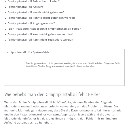
“cmipnpinstall.dll Fehler beim Laden”
“cmipnpinstall.dll Absturz”
“cmipnpinstall.dll wurde nicht gefunden”
“cmipnpinstall.dll konnte nicht gefunden werden”
“cmipnpinstall.dll Zugangsverstoß”
“Der Prozedureinstiegspunkt cmipnpinstall.dll Fehler”
“cmipnpinstall.dll kann nicht gefunden werden”
“cmipnpinstall.dll kann nicht registriert werden”
cmipnpinstall.dll - Systemfehler
Das Programm kann nicht gestartet werden, da vcruntime140.dll auf dem Computer fehlt.
Installieren Sie das Programm emeut, um das Problem zu beheben.
Wie behebt man den Cmipnpinstall.dll fehlt Fehler?
Wenn der Fehler "cmipnpinstall.dll fehlt" auftritt, können Sie eine der folgenden
Methoden - manuell oder automatisch - verwenden, um das Problem zu lösen. Die
manuelle Methode geht davon aus, dass Sie die Datei cmipnpinstall.dll herunterladen
und in den Installationsordner von game/application legen, während die zweite
Methode viel einfacher ist, da sie es Ihnen ermöglicht, den Fehler mit minimalem
Aufwand automatisch zu beheben.