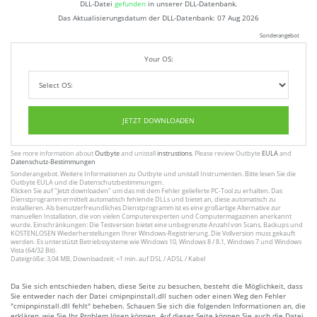
DLL-Datei
gefunden
in unserer DLL-Datenbank.
Das Aktualisierungsdatum der DLL-Datenbank:
07 Aug 2026
Sonderangebot
Your OS:
JETZT DOWNLOADEN
See more information about
Outbyte
and unistall
instrustions
. Please review Outbyte
EULA
and
Datenschutz-Bestimmungen
Sonderangebot. Weitere Informationen zu
Outbyte
und unistall
Instrumenten
. Bitte lesen Sie die
Outbyte
EULA
und
die Datenschutzbestimmungen
.
Klicken Sie auf
"Jetzt downloaden"
um das mit dem Fehler gelieferte PC-Tool zu erhalten. Das
Dienstprogramm ermittelt automatisch fehlende DLLs und bietet an, diese automatisch zu
installieren. Als benutzerfreundliches Dienstprogramm ist es eine großartige Alternative zur
manuellen Installation, die von vielen Computerexperten und Computermagazinen anerkannt
wurde. Einschränkungen: Die Testversion bietet eine unbegrenzte Anzahl von Scans, Backups und
KOSTENLOSEN Wiederherstellungen Ihrer Windows-Registrierung. Die Vollversion muss gekauft
werden. Es unterstützt Betriebssysteme wie Windows 10, Windows 8 / 8.1, Windows 7 und Windows
Vista (64/32 Bit).
Dateigröße: 3,04 MB, Downloadzeit: <1 min. auf DSL / ADSL / Kabel
Da Sie sich entschieden haben, diese Seite zu besuchen, besteht die Möglichkeit, dass
Sie entweder nach der Datei cmipnpinstall.dll suchen oder einen Weg den Fehler
"cmipnpinstall.dll fehlt" beheben. Schauen Sie sich die folgenden Informationen an, die
erklären, wie Sie Ihr Problem lösen können. Auf dieser Seite können Sie auch die Datei