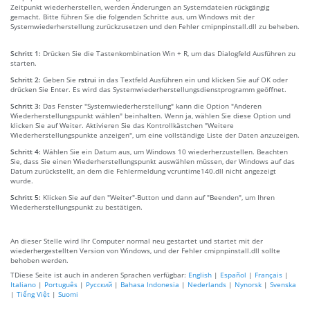
Zeitpunkt wiederherstellen, werden Änderungen an Systemdateien rückgängig
gemacht. Bitte führen Sie die folgenden Schritte aus, um Windows mit der
Systemwiederherstellung zurückzusetzen und den Fehler cmipnpinstall.dll zu beheben.
Schritt 1:
Drücken Sie die Tastenkombination Win + R, um das Dialogfeld Ausführen zu
starten.
Schritt 2:
Geben Sie
rstrui
in das Textfeld Ausführen ein und klicken Sie auf OK oder
drücken Sie Enter. Es wird das Systemwiederherstellungsdienstprogramm geöffnet.
Schritt 3:
Das Fenster "Systemwiederherstellung" kann die Option "Anderen
Wiederherstellungspunkt wählen" beinhalten. Wenn ja, wählen Sie diese Option und
klicken Sie auf Weiter. Aktivieren Sie das Kontrollkästchen "Weitere
Wiederherstellungspunkte anzeigen", um eine vollständige Liste der Daten anzuzeigen.
Schritt 4:
Wählen Sie ein Datum aus, um Windows 10 wiederherzustellen. Beachten
Sie, dass Sie einen Wiederherstellungspunkt auswählen müssen, der Windows auf das
Datum zurückstellt, an dem die Fehlermeldung vcruntime140.dll nicht angezeigt
wurde.
Schritt 5:
Klicken Sie auf den "Weiter"-Button und dann auf "Beenden", um Ihren
Wiederherstellungspunkt zu bestätigen.
An dieser Stelle wird Ihr Computer normal neu gestartet und startet mit der
wiederhergestellten Version von Windows, und der Fehler cmipnpinstall.dll sollte
behoben werden.
TDiese Seite ist auch in anderen Sprachen verfügbar:
English
|
Español
|
Français
|
Italiano
|
Português
|
Русский
|
Bahasa Indonesia
|
Nederlands
|
Nynorsk
|
Svenska
|
Tiếng Việt
|
Suomi