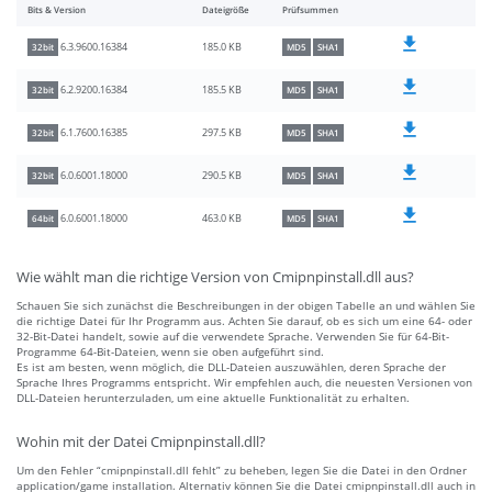
Bits & Version
Dateigröße
Prüfsummen
185.0 KB
6.3.9600.16384
32bit
MD5
SHA1
185.5 KB
6.2.9200.16384
32bit
MD5
SHA1
297.5 KB
6.1.7600.16385
32bit
MD5
SHA1
290.5 KB
6.0.6001.18000
32bit
MD5
SHA1
463.0 KB
6.0.6001.18000
64bit
MD5
SHA1
Wie wählt man die richtige Version von Cmipnpinstall.dll aus?
Schauen Sie sich zunächst die Beschreibungen in der obigen Tabelle an und wählen Sie
die richtige Datei für Ihr Programm aus. Achten Sie darauf, ob es sich um eine 64- oder
32-Bit-Datei handelt, sowie auf die verwendete Sprache. Verwenden Sie für 64-Bit-
Programme 64-Bit-Dateien, wenn sie oben aufgeführt sind.
Es ist am besten, wenn möglich, die DLL-Dateien auszuwählen, deren Sprache der
Sprache Ihres Programms entspricht. Wir empfehlen auch, die neuesten Versionen von
DLL-Dateien herunterzuladen, um eine aktuelle Funktionalität zu erhalten.
Wohin mit der Datei Cmipnpinstall.dll?
Um den Fehler “cmipnpinstall.dll fehlt” zu beheben, legen Sie die Datei in den Ordner
application/game installation. Alternativ können Sie die Datei cmipnpinstall.dll auch in