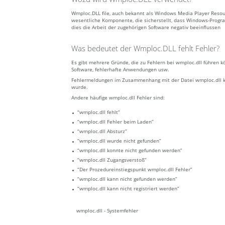
Wmploc.DLL file, auch bekannt als Windows Media Player Resou
wesentliche Komponente, die sicherstellt, dass Windows-Progr
dies die Arbeit der zugehörigen Software negativ beeinflussen
Was bedeutet der Wmploc.DLL fehlt Fehler?
Es gibt mehrere Gründe, die zu Fehlern bei wmploc.dll führen 
Software, fehlerhafte Anwendungen usw.
Fehlermeldungen im Zusammenhang mit der Datei wmploc.dll könn
wurde.
Andere häufige wmploc.dll Fehler sind:
“wmploc.dll fehlt”
“wmploc.dll Fehler beim Laden”
“wmploc.dll Absturz”
“wmploc.dll wurde nicht gefunden”
“wmploc.dll konnte nicht gefunden werden”
“wmploc.dll Zugangsverstoß”
“Der Prozedureinstiegspunkt wmploc.dll Fehler”
“wmploc.dll kann nicht gefunden werden”
“wmploc.dll kann nicht registriert werden”
wmploc.dll - Systemfehler