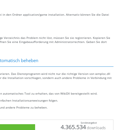
i in den Ordner application/game installation. Alternativ können Sie die Datei
e Verzeichnis das Problem nicht löst, müssen Sie sie registrieren. Kopieren Sie
fnen Sie eine Eingabeaufforderung mit Administratorrechten. Geben Sie dort
utomatisch beheben
arieren. Das Dienstprogramm wird nicht nur die richtige Version von wmploc.dll
ür die Installation vorschlagen, sondern auch andere Probleme in Verbindung mit
n automatisches Tool zu erhalten, das von WikiDll bereitgestellt wird.
infachen Installationsanweisungen folgen.
r und andere Probleme zu beheben.
Sonderangebot
4.365.534
downloads