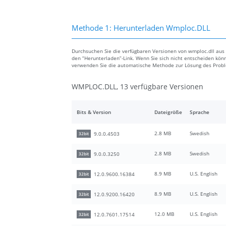
Methode 1: Herunterladen Wmploc.DLL
Durchsuchen Sie die verfügbaren Versionen von wmploc.dll aus d
den “Herunterladen”-Link. Wenn Sie sich nicht entscheiden könn
verwenden Sie die automatische Methode zur Lösung des Prob
WMPLOC.DLL, 13 verfügbare Versionen
Bits & Version
Dateigröße
Sprache
2.8 MB
Swedish
9.0.0.4503
32bit
2.8 MB
Swedish
9.0.0.3250
32bit
8.9 MB
U.S. English
12.0.9600.16384
32bit
8.9 MB
U.S. English
12.0.9200.16420
32bit
12.0 MB
U.S. English
12.0.7601.17514
32bit