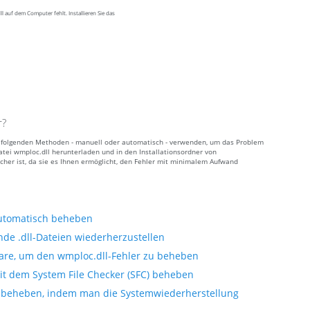
 auf dem Computer fehlt. Installieren Sie das
r?
der folgenden Methoden - manuell oder automatisch - verwenden, um das Problem
atei wmploc.dll herunterladen und in den Installationsordner von
cher ist, da sie es Ihnen ermöglicht, den Fehler mit minimalem Aufwand
automatisch beheben
nde .dll-Dateien wiederherzustellen
are, um den wmploc.dll-Fehler zu beheben
it dem System File Checker (SFC) beheben
 beheben, indem man die Systemwiederherstellung