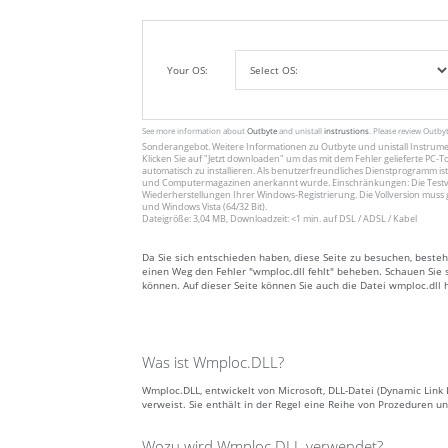
Your OS:
See more information about
Outbyte
and unistall
instrustions
. Please review Outby
Sonderangebot. Weitere Informationen zu
Outbyte
und unistall
Instrum
Klicken Sie auf
"Jetzt downloaden"
um das mit dem Fehler gelieferte PC-To
automatisch zu installieren. Als benutzerfreundliches Dienstprogramm ist
und Computermagazinen anerkannt wurde. Einschränkungen: Die Testv
Wiederherstellungen Ihrer Windows-Registrierung. Die Vollversion muss 
und Windows Vista (64/32 Bit).
Dateigröße: 3,04 MB, Downloadzeit: <1 min. auf DSL / ADSL / Kabel
Da Sie sich entschieden haben, diese Seite zu besuchen, besteh
einen Weg den Fehler "wmploc.dll fehlt" beheben. Schauen Sie s
können. Auf dieser Seite können Sie auch die Datei wmploc.dll 
Was ist Wmploc.DLL?
Wmploc.DLL, entwickelt von Microsoft, DLL-Datei (Dynamic Link
verweist. Sie enthält in der Regel eine Reihe von Prozeduren
Wozu wird Wmploc.DLL verwendet?