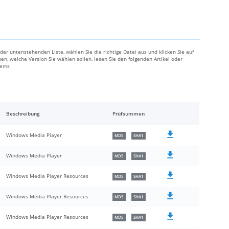
er untenstehenden Liste, wählen Sie die richtige Datei aus und klicken Sie auf
en, welche Version Sie wählen sollen, lesen Sie den folgenden Artikel oder
lems
Beschreibung
Prüfsummen
Windows Media Player
MD5
SHA1
Windows Media Player
MD5
SHA1
Windows Media Player Resources
MD5
SHA1
Windows Media Player Resources
MD5
SHA1
Windows Media Player Resources
MD5
SHA1