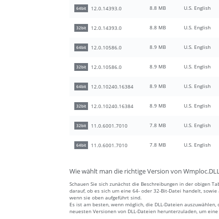
8.8 MB
U.S. English
12.0.14393.0
64bit
8.8 MB
U.S. English
12.0.14393.0
32bit
8.9 MB
U.S. English
12.0.10586.0
64bit
8.9 MB
U.S. English
12.0.10586.0
32bit
8.9 MB
U.S. English
12.0.10240.16384
64bit
8.9 MB
U.S. English
12.0.10240.16384
32bit
7.8 MB
U.S. English
11.0.6001.7010
32bit
7.8 MB
U.S. English
11.0.6001.7010
64bit
Wie wählt man die richtige Version von Wmploc.DL
Schauen Sie sich zunächst die Beschreibungen in der obigen Tab
darauf, ob es sich um eine 64- oder 32-Bit-Datei handelt, sowi
wenn sie oben aufgeführt sind.
Es ist am besten, wenn möglich, die DLL-Dateien auszuwählen, 
neuesten Versionen von DLL-Dateien herunterzuladen, um eine a