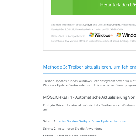
Herunterladen
Lö
See more information about
Outbyte
and unistall
instrustions
. Please revi
Dateigröße: 3.04 MB, Downloadzeit: < 1 min. on DSL/ADSL/Cable
Dieses Tool ist kompatibel mit:
Limitations: trial version offers an unlimited number of scans, backup, rest
Methode 3: Treiber aktualisieren, um fehlen
Treiber-Updates für das Windows-Betriebssystem sowie für Ne
Windows Update Center oder mit Hilfe spezieller Dienstprogra
MÖGLICHKEIT 1 - Automatische Aktualisierung Von 
Outbyte Driver Updater aktualisiert die Treiber unter Window
an!
Schritt 1:
Laden Sie den Outbyte Driver Updater herunter
Schritt 2:
Installieren Sie die Anwendung
Schritt 3:
Starten Sie die Anwendung