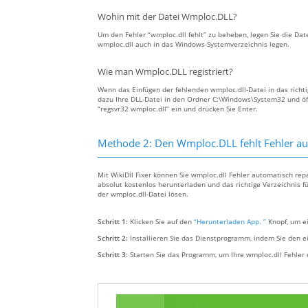
Wohin mit der Datei Wmploc.DLL?
Um den Fehler “wmploc.dll fehlt” zu beheben, legen Sie die Date
wmploc.dll auch in das Windows-Systemverzeichnis legen.
Wie man Wmploc.DLL registriert?
Wenn das Einfügen der fehlenden wmploc.dll-Datei in das richtig
dazu Ihre DLL-Datei in den Ordner C:\Windows\System32 und öf
“regsvr32 wmploc.dll” ein und drücken Sie Enter.
Methode 2: Den Wmploc.DLL fehlt Fehler a
Mit WikiDll Fixer können Sie wmploc.dll Fehler automatisch rep
absolut kostenlos herunterladen und das richtige Verzeichnis f
der wmploc.dll-Datei lösen.
Schritt 1:
Klicken Sie auf den
“Herunterladen App. ”
Knopf, um ei
Schritt 2:
Installieren Sie das Dienstprogramm, indem Sie den e
Schritt 3:
Starten Sie das Programm, um Ihre wmploc.dll Fehle