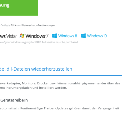
sung
ew Outbyte
EULA
and
Datenschutz-Bestimmungen
ore of your windows registry for FREE. Full version must be purchased.
de .dll-Dateien wiederherzustellen
tzwerkadapter, Monitore, Drucker usw. können unabhängig voneinander über das
mme heruntergeladen und installiert werden.
Gerätetreibern
s automatisch. Routinemäßige Treiber-Updates gehören damit der Vergangenheit