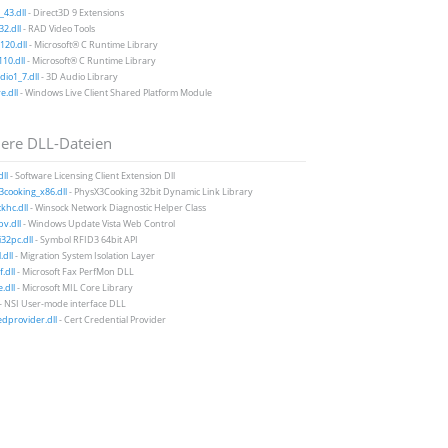
43.dll
- Direct3D 9 Extensions
2.dll
- RAD Video Tools
20.dll
- Microsoft® C Runtime Library
10.dll
- Microsoft® C Runtime Library
io1_7.dll
- 3D Audio Library
e.dll
- Windows Live Client Shared Platform Module
ere DLL-Dateien
dll
- Software Licensing Client Extension Dll
cooking_x86.dll
- PhysX3Cooking 32bit Dynamic Link Library
khc.dll
- Winsock Network Diagnostic Helper Class
v.dll
- Windows Update Vista Web Control
i32pc.dll
- Symbol RFID3 64bit API
.dll
- Migration System Isolation Layer
.dll
- Microsoft Fax PerfMon DLL
.dll
- Microsoft MIL Core Library
- NSI User-mode interface DLL
edprovider.dll
- Cert Credential Provider