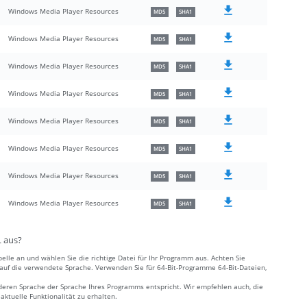
Windows Media Player Resources
MD5
SHA1
Windows Media Player Resources
MD5
SHA1
Windows Media Player Resources
MD5
SHA1
Windows Media Player Resources
MD5
SHA1
Windows Media Player Resources
MD5
SHA1
Windows Media Player Resources
MD5
SHA1
Windows Media Player Resources
MD5
SHA1
Windows Media Player Resources
MD5
SHA1
L aus?
elle an und wählen Sie die richtige Datei für Ihr Programm aus. Achten Sie
e auf die verwendete Sprache. Verwenden Sie für 64-Bit-Programme 64-Bit-Dateien,
deren Sprache der Sprache Ihres Programms entspricht. Wir empfehlen auch, die
ktuelle Funktionalität zu erhalten.