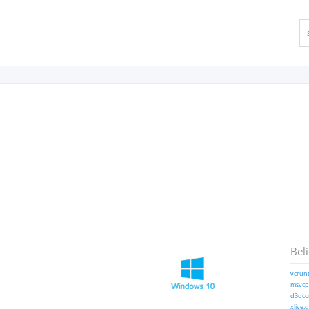
Bel
vcrunt
msvcp1
d3dcom
xlive.d