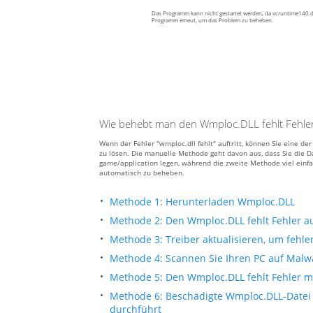
Das Programm kann nicht gestartet werden, da vcruntime140.dll
Programm emeut, um das Problem zu beheben.
Wie behebt man den Wmploc.DLL fehlt Fehle
Wenn der Fehler "wmploc.dll fehlt" auftritt, können Sie eine 
zu lösen. Die manuelle Methode geht davon aus, dass Sie die D
game/application legen, während die zweite Methode viel einfa
automatisch zu beheben.
Methode 1: Herunterladen Wmploc.DLL
Methode 2: Den Wmploc.DLL fehlt Fehler 
Methode 3: Treiber aktualisieren, um fehle
Methode 4: Scannen Sie Ihren PC auf Malw
Methode 5: Den Wmploc.DLL fehlt Fehler m
Methode 6: Beschädigte Wmploc.DLL-Datei
durchführt