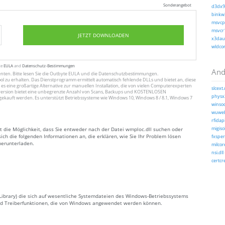
Sonderangebot
d3dx9_
binkw3
msvcp1
msvcr1
JETZT DOWNLOADEN
x3daud
wldcor
te
EULA
and
Datenschutz-Bestimmungen
And
enten
. Bitte lesen Sie die Outbyte
EULA
und
die Datenschutzbestimmungen
.
ol zu erhalten. Das Dienstprogramm ermittelt automatisch fehlende DLLs und bietet an, diese
 es eine großartige Alternative zur manuellen Installation, die von vielen Computerexperten
slcext.
ersion bietet eine unbegrenzte Anzahl von Scans, Backups und KOSTENLOSEN
physx3
gekauft werden. Es unterstützt Betriebssysteme wie Windows 10, Windows 8 / 8.1, Windows 7
winsoc
wuweb
rfidap
t die Möglichkeit, dass Sie entweder nach der Datei wmploc.dll suchen oder
migisol
ich die folgenden Informationen an, die erklären, wie Sie Ihr Problem lösen
fxsperf
herunterladen.
milcore
nsi.dll
certcr
 Library) die sich auf wesentliche Systemdateien des Windows-Betriebssystems
 und Treiberfunktionen, die von Windows angewendet werden können.