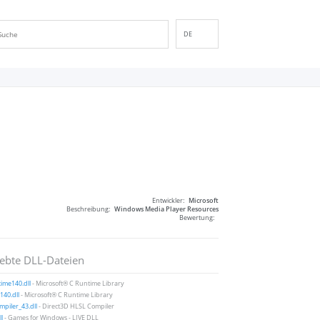
DE
EN
ES
FR
IT
PT
RU
ID
NL
Entwickler:
Microsoft
NN
Beschreibung:
Windows Media Player Resources
Bewertung:
SV
VI
iebte DLL-Dateien
FI
ime140.dll
- Microsoft® C Runtime Library
40.dll
- Microsoft® C Runtime Library
piler_43.dll
- Direct3D HLSL Compiler
ll
- Games for Windows - LIVE DLL