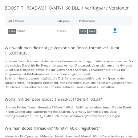
BOOST_THREAD-VC110-MT-1_60.DLL, 1 verfügbare Versionen
Bits & Version
Dateigröße
Prüfsummen
81.0 KB
0.0.0.0
32bit
MD5
SHA1
Wie wählt man die richtige Version von Boost_thread-vc110-mt-
1_60.dll aus?
Schauen Sie sich zunächst die Beschreibungen in der obigen Tabelle an und wählen Sie
die richtige Datei für Ihr Programm aus. Achten Sie darauf, ob es sich um eine 64- oder
32-Bit-Datei handelt, sowie auf die verwendete Sprache. Verwenden Sie für 64-Bit-
Programme 64-Bit-Dateien, wenn sie oben aufgeführt sind.
Es ist am besten, wenn möglich, die DLL-Dateien auszuwählen, deren Sprache der
Sprache Ihres Programms entspricht. Wir empfehlen auch, die neuesten Versionen von
DLL-Dateien herunterzuladen, um eine aktuelle Funktionalität zu erhalten.
Wohin mit der Datei Boost_thread-vc110-mt-1_60.dll?
Um den Fehler “boost_thread-vc110-mt-1_60.dll fehlt” zu beheben, legen Sie die Datei
in den Ordner application/game installation. Alternativ können Sie die Datei
boost_thread-vc110-mt-1_60.dll auch in das Windows-Systemverzeichnis legen.
Wie man Boost_thread-vc110-mt-1_60.dll registriert?
Wenn das Einfügen der fehlenden boost_thread-vc110-mt-1_60.dll-Datei in das richtige