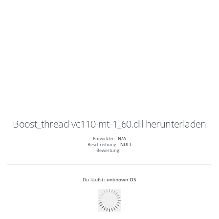
Boost_thread-vc110-mt-1_60.dll
herunterladen
Entwickler:
N/A
Beschreibung:
NULL
Bewertung:
Du läufst:
unknown OS