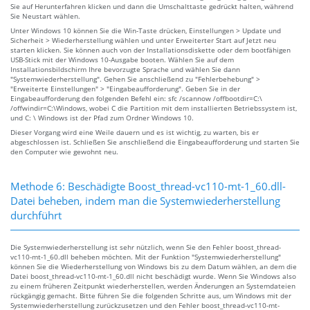
Sie auf Herunterfahren klicken und dann die Umschalttaste gedrückt halten, während
Sie Neustart wählen.
Unter Windows 10 können Sie die Win-Taste drücken, Einstellungen > Update und
Sicherheit > Wiederherstellung wählen und unter Erweiterter Start auf Jetzt neu
starten klicken. Sie können auch von der Installationsdiskette oder dem bootfähigen
USB-Stick mit der Windows 10-Ausgabe booten. Wählen Sie auf dem
Installationsbildschirm Ihre bevorzugte Sprache und wählen Sie dann
"Systemwiederherstellung". Gehen Sie anschließend zu "Fehlerbehebung" >
"Erweiterte Einstellungen" > "Eingabeaufforderung". Geben Sie in der
Eingabeaufforderung den folgenden Befehl ein: sfc /scannow /offbootdir=C:\
/offwindir=C:\Windows, wobei C die Partition mit dem installierten Betriebssystem ist,
und C: \ Windows ist der Pfad zum Ordner Windows 10.
Dieser Vorgang wird eine Weile dauern und es ist wichtig, zu warten, bis er
abgeschlossen ist. Schließen Sie anschließend die Eingabeaufforderung und starten Sie
den Computer wie gewohnt neu.
Methode 6: Beschädigte Boost_thread-vc110-mt-1_60.dll-
Datei beheben, indem man die Systemwiederherstellung
durchführt
Die Systemwiederherstellung ist sehr nützlich, wenn Sie den Fehler boost_thread-
vc110-mt-1_60.dll beheben möchten. Mit der Funktion "Systemwiederherstellung"
können Sie die Wiederherstellung von Windows bis zu dem Datum wählen, an dem die
Datei boost_thread-vc110-mt-1_60.dll nicht beschädigt wurde. Wenn Sie Windows also
zu einem früheren Zeitpunkt wiederherstellen, werden Änderungen an Systemdateien
rückgängig gemacht. Bitte führen Sie die folgenden Schritte aus, um Windows mit der
Systemwiederherstellung zurückzusetzen und den Fehler boost_thread-vc110-mt-