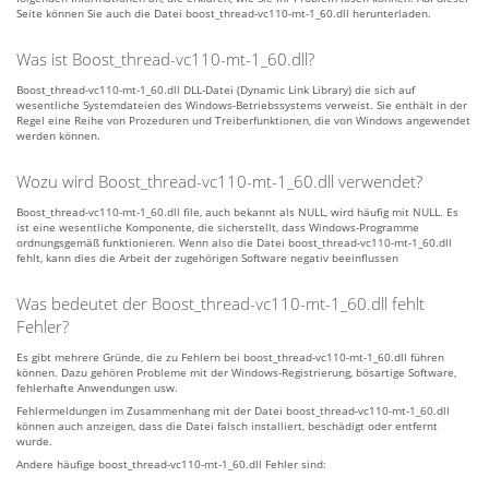
Seite können Sie auch die Datei boost_thread-vc110-mt-1_60.dll herunterladen.
Was ist Boost_thread-vc110-mt-1_60.dll?
Boost_thread-vc110-mt-1_60.dll DLL-Datei (Dynamic Link Library) die sich auf
wesentliche Systemdateien des Windows-Betriebssystems verweist. Sie enthält in der
Regel eine Reihe von Prozeduren und Treiberfunktionen, die von Windows angewendet
werden können.
Wozu wird Boost_thread-vc110-mt-1_60.dll verwendet?
Boost_thread-vc110-mt-1_60.dll file, auch bekannt als NULL, wird häufig mit NULL. Es
ist eine wesentliche Komponente, die sicherstellt, dass Windows-Programme
ordnungsgemäß funktionieren. Wenn also die Datei boost_thread-vc110-mt-1_60.dll
fehlt, kann dies die Arbeit der zugehörigen Software negativ beeinflussen
Was bedeutet der Boost_thread-vc110-mt-1_60.dll fehlt
Fehler?
Es gibt mehrere Gründe, die zu Fehlern bei boost_thread-vc110-mt-1_60.dll führen
können. Dazu gehören Probleme mit der Windows-Registrierung, bösartige Software,
fehlerhafte Anwendungen usw.
Fehlermeldungen im Zusammenhang mit der Datei boost_thread-vc110-mt-1_60.dll
können auch anzeigen, dass die Datei falsch installiert, beschädigt oder entfernt
wurde.
Andere häufige boost_thread-vc110-mt-1_60.dll Fehler sind: