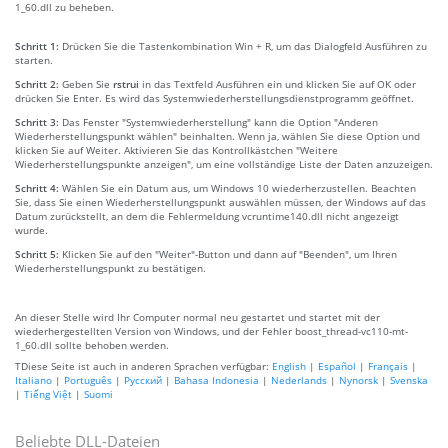
1_60.dll zu beheben.
Schritt 1:
Drücken Sie die Tastenkombination Win + R, um das Dialogfeld Ausführen zu
starten.
Schritt 2:
Geben Sie
rstrui
in das Textfeld Ausführen ein und klicken Sie auf OK oder
drücken Sie Enter. Es wird das Systemwiederherstellungsdienstprogramm geöffnet.
Schritt 3:
Das Fenster "Systemwiederherstellung" kann die Option "Anderen
Wiederherstellungspunkt wählen" beinhalten. Wenn ja, wählen Sie diese Option und
klicken Sie auf Weiter. Aktivieren Sie das Kontrollkästchen "Weitere
Wiederherstellungspunkte anzeigen", um eine vollständige Liste der Daten anzuzeigen.
Schritt 4:
Wählen Sie ein Datum aus, um Windows 10 wiederherzustellen. Beachten
Sie, dass Sie einen Wiederherstellungspunkt auswählen müssen, der Windows auf das
Datum zurückstellt, an dem die Fehlermeldung vcruntime140.dll nicht angezeigt
wurde.
Schritt 5:
Klicken Sie auf den "Weiter"-Button und dann auf "Beenden", um Ihren
Wiederherstellungspunkt zu bestätigen.
An dieser Stelle wird Ihr Computer normal neu gestartet und startet mit der
wiederhergestellten Version von Windows, und der Fehler boost_thread-vc110-mt-
1_60.dll sollte behoben werden.
TDiese Seite ist auch in anderen Sprachen verfügbar:
English
|
Español
|
Français
|
Italiano
|
Português
|
Русский
|
Bahasa Indonesia
|
Nederlands
|
Nynorsk
|
Svenska
|
Tiếng Việt
|
Suomi
Beliebte DLL-Dateien