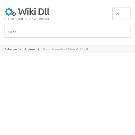
DE
EN
ES
FR
IT
Zuhause
Andere
Boost_thread-vc110-mt-1_60.dll
PT
RU
ID
NL
NN
SV
VI
FI