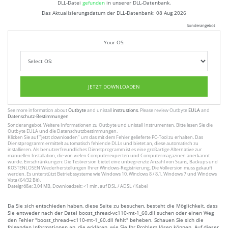
DLL-Datei
gefunden
in unserer DLL-Datenbank.
Das Aktualisierungsdatum der DLL-Datenbank:
08 Aug 2026
Sonderangebot
Your OS:
JETZT DOWNLOADEN
See more information about
Outbyte
and unistall
instrustions
. Please review Outbyte
EULA
and
Datenschutz-Bestimmungen
Sonderangebot. Weitere Informationen zu
Outbyte
und unistall
Instrumenten
. Bitte lesen Sie die
Outbyte
EULA
und
die Datenschutzbestimmungen
.
Klicken Sie auf
"Jetzt downloaden"
um das mit dem Fehler gelieferte PC-Tool zu erhalten. Das
Dienstprogramm ermittelt automatisch fehlende DLLs und bietet an, diese automatisch zu
installieren. Als benutzerfreundliches Dienstprogramm ist es eine großartige Alternative zur
manuellen Installation, die von vielen Computerexperten und Computermagazinen anerkannt
wurde. Einschränkungen: Die Testversion bietet eine unbegrenzte Anzahl von Scans, Backups und
KOSTENLOSEN Wiederherstellungen Ihrer Windows-Registrierung. Die Vollversion muss gekauft
werden. Es unterstützt Betriebssysteme wie Windows 10, Windows 8 / 8.1, Windows 7 und Windows
Vista (64/32 Bit).
Dateigröße: 3,04 MB, Downloadzeit: <1 min. auf DSL / ADSL / Kabel
Da Sie sich entschieden haben, diese Seite zu besuchen, besteht die Möglichkeit, dass
Sie entweder nach der Datei boost_thread-vc110-mt-1_60.dll suchen oder einen Weg
den Fehler "boost_thread-vc110-mt-1_60.dll fehlt" beheben. Schauen Sie sich die
folgenden Informationen an, die erklären, wie Sie Ihr Problem lösen können. Auf dieser