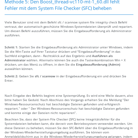
Methode 5: Den Boost_thread-vc110-mt-1_60.dll fehlt
Fehler mit dem System File Checker (SFC) beheben
Viele Benutzer sind mit dem Befehl sfc / scannow system file integrity check Befehl
vertraut, der automatisch geschützte Windows-Systemdateien überprüft und repariert.
Um diesen Befehl auszuführen, müssen Sie die Eingabeaufforderung als Administrator
ausführen.
Schritt 1:
Starten Sie die Eingabeaufforderung als Administrator unter Windows, indem
Sie die Win-Taste auf Ihrer Tastatur drücken und "Eingabeaufforderung" in das
Suchfeld eingeben, dann - Rechtsklick auf das Ergebnis und
Ausführen als
Administrator
wählen. Alternativ können Sie auch die Tastenkombination Win + X
drücken, um das Menü zu öffnen, in dem Sie die
Eingabeaufforderung (Admin)
auswählen können.
Schritt 2:
Geben Sie
sfc / scannow
in der Eingabeaufforderung ein und drücken Sie
Enter.
Nach Eingabe des Befehls beginnt eine Systemprüfung. Es wird eine Weile dauern, also
bitte haben Sie Geduld. Nach Abschluss des Vorgangs erhalten Sie die Meldung “Der
Windows-Ressourcenschutz hat beschädigte Dateien gefunden und erfolgreich
repariert.” oder “ Der Windows-Ressourcenschutz hat beschädigte Dateien gefunden
und konnte einige der Dateien nicht reparieren”.
Beachten Sie, dass der System File Checker (SFC) keine Integritätsfehler für die
Systemdateien beheben kann, die derzeit vom Betriebssystem verwendet werden. Um
diese Dateien zu beheben, müssen Sie den SFC-Befehl über die Eingabeaufforderung in
der Windows-Wiederherstellungsumgebung ausführen. Sie können vom
Anmeldebildschirm aus in die Windows-Wiederherstellungsumgebung gelangen, indem