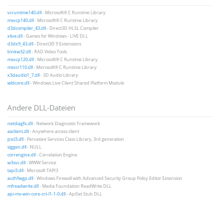
vcruntime140.dll
- Microsoft® C Runtime Library
msvcp140.dll
- Microsoft® C Runtime Library
d3dcompiler_43.dll
- Direct3D HLSL Compiler
xlive.dll
- Games for Windows - LIVE DLL
d3dx9_43.dll
- Direct3D 9 Extensions
binkw32.dll
- RAD Video Tools
msvcp120.dll
- Microsoft® C Runtime Library
msvcr110.dll
- Microsoft® C Runtime Library
x3daudio1_7.dll
- 3D Audio Library
wldcore.dll
- Windows Live Client Shared Platform Module
Andere DLL-Dateien
netdiagfx.dll
- Network Diagnostic Framework
aaclient.dll
- Anywhere access client
pscl3.dll
- Pervasive Services Class Library, 3rd generation
siggen.dll
- NULL
correngine.dll
- Correlation Engine
w3svc.dll
- WWW Service
tapi3.dll
- Microsoft TAPI3
authfwgp.dll
- Windows Firewall with Advanced Security Group Policy Editor Extension
mfreadwrite.dll
- Media Foundation ReadWrite DLL
api-ms-win-core-crt-l1-1-0.dll
- ApiSet Stub DLL