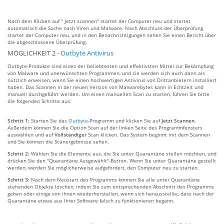
Nach dem Klicken auf " Jetzt scannen" startet der Computer neu und startet
automatisch die Suche nach Viren und Malware. Nach Abschluss der Überprüfung
startet der Computer neu, und in den Benachrichtigungen sehen Sie einen Bericht über
die abgeschlossene Überprüfung.
MÖGLICHKEIT 2 -
Outbyte Antivirus
Outbyte-Produkte sind eines der beliebtesten und effektivsten Mittel zur Bekämpfung
von Malware und unerwünschten Programmen, und sie werden sich auch dann als
nützlich erweisen, wenn Sie einen hochwertigen Antivirus von Drittanbietern installiert
haben. Das Scannen in der neuen Version von Malwarebytes kann in Echtzeit und
manuell durchgeführt werden. Um einen manuellen Scan zu starten, führen Sie bitte
die folgenden Schritte aus:
Schritt 1:
Starten Sie das
Outbyte
-Programm und klicken Sie auf
Jetzt Scannen
.
Außerdem können Sie die Option Scan auf der linken Seite des Programmfensters
auswählen und auf
Vollständiger
Scan klicken. Das System beginnt mit dem Scannen
und Sie können die Scanergebnisse sehen.
Schritt 2:
Wählen Sie die Elemente aus, die Sie unter Quarantäne stellen möchten, und
drücken Sie den "Quarantäne Ausgewählt"-Button. Wenn Sie unter Quarantäne gestellt
werden, werden Sie möglicherweise aufgefordert, den Computer neu zu starten.
Schritt 3:
Nach dem Neustart des Programms können Sie alle unter Quarantäne
stehenden Objekte löschen, indem Sie zum entsprechenden Abschnitt des Programms
gehen oder einige von ihnen wiederherstellen, wenn sich herausstellte, dass nach der
Quarantäne etwas aus Ihrer Software falsch zu funktionieren begann.