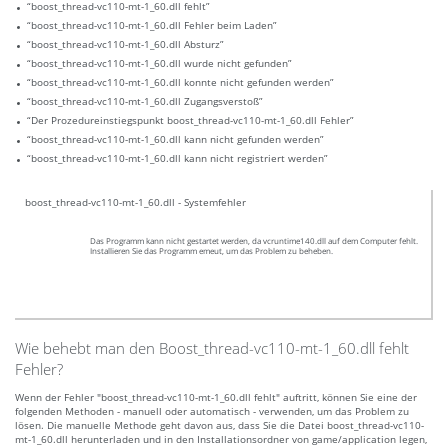
“boost_thread-vc110-mt-1_60.dll fehlt”
“boost_thread-vc110-mt-1_60.dll Fehler beim Laden”
“boost_thread-vc110-mt-1_60.dll Absturz”
“boost_thread-vc110-mt-1_60.dll wurde nicht gefunden”
“boost_thread-vc110-mt-1_60.dll konnte nicht gefunden werden”
“boost_thread-vc110-mt-1_60.dll Zugangsverstoß”
“Der Prozedureinstiegspunkt boost_thread-vc110-mt-1_60.dll Fehler”
“boost_thread-vc110-mt-1_60.dll kann nicht gefunden werden”
“boost_thread-vc110-mt-1_60.dll kann nicht registriert werden”
boost_thread-vc110-mt-1_60.dll - Systemfehler
Das Programm kann nicht gestartet werden, da vcruntime140.dll auf dem Computer fehlt.
Installieren Sie das Programm emeut, um das Problem zu beheben.
Wie behebt man den Boost_thread-vc110-mt-1_60.dll fehlt
Fehler?
Wenn der Fehler "boost_thread-vc110-mt-1_60.dll fehlt" auftritt, können Sie eine der
folgenden Methoden - manuell oder automatisch - verwenden, um das Problem zu
lösen. Die manuelle Methode geht davon aus, dass Sie die Datei boost_thread-vc110-
mt-1_60.dll herunterladen und in den Installationsordner von game/application legen,