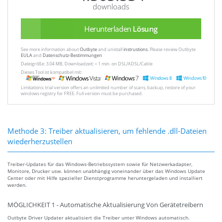
downloads
Herunterladen
Lösung
See more information about
Outbyte
and unistall
instrustions
. Please review Outbyte
EULA
and
Datenschutz-Bestimmungen
Dateigröße: 3.04 MB, Downloadzeit: < 1 min. on DSL/ADSL/Cable
Dieses Tool ist kompatibel mit:
Limitations: trial version offers an unlimited number of scans, backup, restore of your
windows registry for FREE. Full version must be purchased.
Methode 3: Treiber aktualisieren, um fehlende .dll-Dateien
wiederherzustellen
Treiber-Updates für das Windows-Betriebssystem sowie für Netzwerkadapter,
Monitore, Drucker usw. können unabhängig voneinander über das Windows Update
Center oder mit Hilfe spezieller Dienstprogramme heruntergeladen und installiert
werden.
MÖGLICHKEIT 1 - Automatische Aktualisierung Von Gerätetreibern
Outbyte Driver Updater aktualisiert die Treiber unter Windows automatisch.