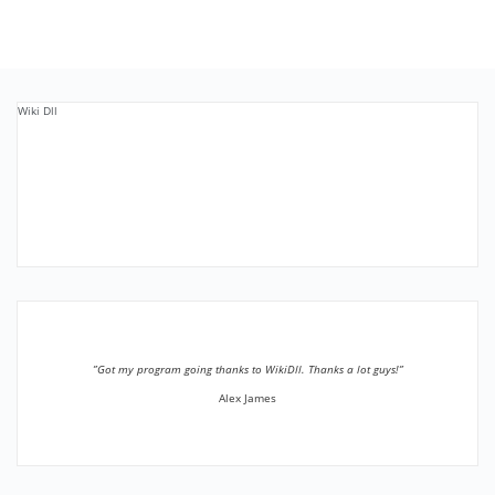
Wiki Dll
”Got my program going thanks to WikiDll. Thanks a lot guys!”
Alex James