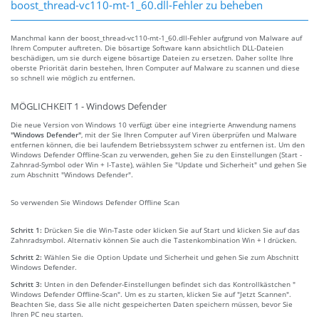
boost_thread-vc110-mt-1_60.dll-Fehler zu beheben
Manchmal kann der boost_thread-vc110-mt-1_60.dll-Fehler aufgrund von Malware auf
Ihrem Computer auftreten. Die bösartige Software kann absichtlich DLL-Dateien
beschädigen, um sie durch eigene bösartige Dateien zu ersetzen. Daher sollte Ihre
oberste Priorität darin bestehen, Ihren Computer auf Malware zu scannen und diese
so schnell wie möglich zu entfernen.
MÖGLICHKEIT 1 - Windows Defender
Die neue Version von Windows 10 verfügt über eine integrierte Anwendung namens
"Windows Defender"
, mit der Sie Ihren Computer auf Viren überprüfen und Malware
entfernen können, die bei laufendem Betriebssystem schwer zu entfernen ist. Um den
Windows Defender Offline-Scan zu verwenden, gehen Sie zu den Einstellungen (Start -
Zahnrad-Symbol oder Win + I-Taste), wählen Sie "Update und Sicherheit" und gehen Sie
zum Abschnitt "Windows Defender".
So verwenden Sie Windows Defender Offline Scan
Schritt 1:
Drücken Sie die Win-Taste oder klicken Sie auf Start und klicken Sie auf das
Zahnradsymbol. Alternativ können Sie auch die Tastenkombination Win + I drücken.
Schritt 2:
Wählen Sie die Option Update und Sicherheit und gehen Sie zum Abschnitt
Windows Defender.
Schritt 3:
Unten in den Defender-Einstellungen befindet sich das Kontrollkästchen "
Windows Defender Offline-Scan". Um es zu starten, klicken Sie auf "Jetzt Scannen".
Beachten Sie, dass Sie alle nicht gespeicherten Daten speichern müssen, bevor Sie
Ihren PC neu starten.