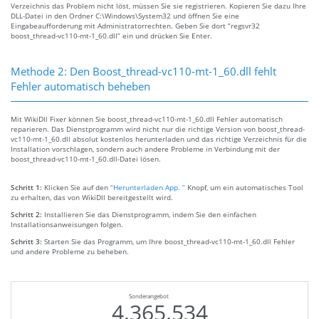
Verzeichnis das Problem nicht löst, müssen Sie sie registrieren. Kopieren Sie dazu Ihre
DLL-Datei in den Ordner C:\Windows\System32 und öffnen Sie eine
Eingabeaufforderung mit Administratorrechten. Geben Sie dort “regsvr32
boost_thread-vc110-mt-1_60.dll” ein und drücken Sie Enter.
Methode 2: Den Boost_thread-vc110-mt-1_60.dll fehlt
Fehler automatisch beheben
Mit WikiDll Fixer können Sie boost_thread-vc110-mt-1_60.dll Fehler automatisch
reparieren. Das Dienstprogramm wird nicht nur die richtige Version von boost_thread-
vc110-mt-1_60.dll absolut kostenlos herunterladen und das richtige Verzeichnis für die
Installation vorschlagen, sondern auch andere Probleme in Verbindung mit der
boost_thread-vc110-mt-1_60.dll-Datei lösen.
Schritt 1:
Klicken Sie auf den
“Herunterladen App. ”
Knopf, um ein automatisches Tool
zu erhalten, das von WikiDll bereitgestellt wird.
Schritt 2:
Installieren Sie das Dienstprogramm, indem Sie den einfachen
Installationsanweisungen folgen.
Schritt 3:
Starten Sie das Programm, um Ihre boost_thread-vc110-mt-1_60.dll Fehler
und andere Probleme zu beheben.
Sonderangebot
4.365.534