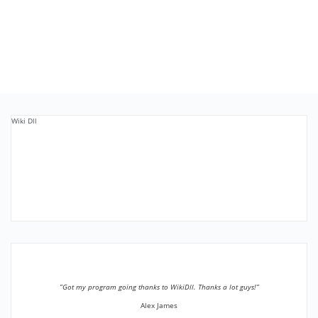
Wiki Dll
”Got my program going thanks to WikiDll. Thanks a lot guys!”
Alex James