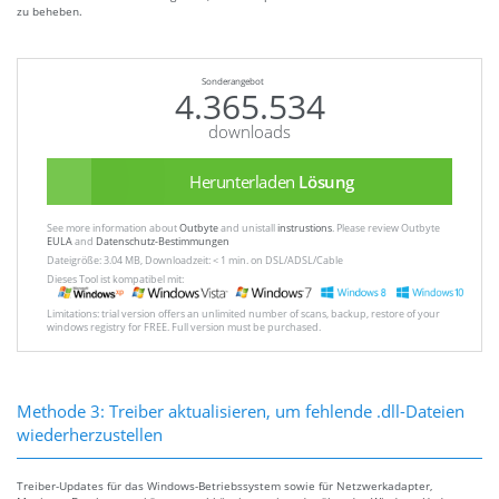
zu beheben.
Sonderangebot
4.365.534
downloads
Herunterladen
Lösung
See more information about
Outbyte
and unistall
instrustions
. Please review Outbyte
EULA
and
Datenschutz-Bestimmungen
Dateigröße: 3.04 MB, Downloadzeit: < 1 min. on DSL/ADSL/Cable
Dieses Tool ist kompatibel mit:
Limitations: trial version offers an unlimited number of scans, backup, restore of your
windows registry for FREE. Full version must be purchased.
Methode 3: Treiber aktualisieren, um fehlende .dll-Dateien
wiederherzustellen
Treiber-Updates für das Windows-Betriebssystem sowie für Netzwerkadapter,