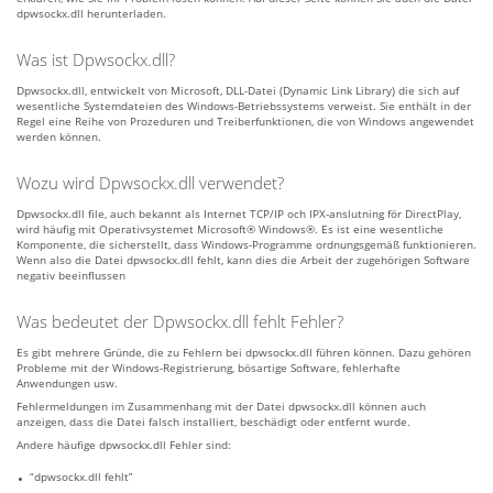
dpwsockx.dll herunterladen.
Was ist Dpwsockx.dll?
Dpwsockx.dll, entwickelt von Microsoft, DLL-Datei (Dynamic Link Library) die sich auf
wesentliche Systemdateien des Windows-Betriebssystems verweist. Sie enthält in der
Regel eine Reihe von Prozeduren und Treiberfunktionen, die von Windows angewendet
werden können.
Wozu wird Dpwsockx.dll verwendet?
Dpwsockx.dll file, auch bekannt als Internet TCP/IP och IPX-anslutning för DirectPlay,
wird häufig mit Operativsystemet Microsoft® Windows®. Es ist eine wesentliche
Komponente, die sicherstellt, dass Windows-Programme ordnungsgemäß funktionieren.
Wenn also die Datei dpwsockx.dll fehlt, kann dies die Arbeit der zugehörigen Software
negativ beeinflussen
Was bedeutet der Dpwsockx.dll fehlt Fehler?
Es gibt mehrere Gründe, die zu Fehlern bei dpwsockx.dll führen können. Dazu gehören
Probleme mit der Windows-Registrierung, bösartige Software, fehlerhafte
Anwendungen usw.
Fehlermeldungen im Zusammenhang mit der Datei dpwsockx.dll können auch
anzeigen, dass die Datei falsch installiert, beschädigt oder entfernt wurde.
Andere häufige dpwsockx.dll Fehler sind:
“dpwsockx.dll fehlt”