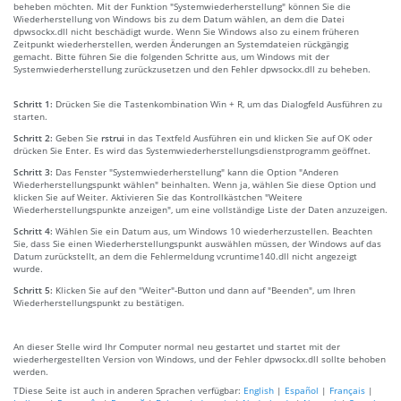
beheben möchten. Mit der Funktion "Systemwiederherstellung" können Sie die
Wiederherstellung von Windows bis zu dem Datum wählen, an dem die Datei
dpwsockx.dll nicht beschädigt wurde. Wenn Sie Windows also zu einem früheren
Zeitpunkt wiederherstellen, werden Änderungen an Systemdateien rückgängig
gemacht. Bitte führen Sie die folgenden Schritte aus, um Windows mit der
Systemwiederherstellung zurückzusetzen und den Fehler dpwsockx.dll zu beheben.
Schritt 1:
Drücken Sie die Tastenkombination Win + R, um das Dialogfeld Ausführen zu
starten.
Schritt 2:
Geben Sie
rstrui
in das Textfeld Ausführen ein und klicken Sie auf OK oder
drücken Sie Enter. Es wird das Systemwiederherstellungsdienstprogramm geöffnet.
Schritt 3:
Das Fenster "Systemwiederherstellung" kann die Option "Anderen
Wiederherstellungspunkt wählen" beinhalten. Wenn ja, wählen Sie diese Option und
klicken Sie auf Weiter. Aktivieren Sie das Kontrollkästchen "Weitere
Wiederherstellungspunkte anzeigen", um eine vollständige Liste der Daten anzuzeigen.
Schritt 4:
Wählen Sie ein Datum aus, um Windows 10 wiederherzustellen. Beachten
Sie, dass Sie einen Wiederherstellungspunkt auswählen müssen, der Windows auf das
Datum zurückstellt, an dem die Fehlermeldung vcruntime140.dll nicht angezeigt
wurde.
Schritt 5:
Klicken Sie auf den "Weiter"-Button und dann auf "Beenden", um Ihren
Wiederherstellungspunkt zu bestätigen.
An dieser Stelle wird Ihr Computer normal neu gestartet und startet mit der
wiederhergestellten Version von Windows, und der Fehler dpwsockx.dll sollte behoben
werden.
TDiese Seite ist auch in anderen Sprachen verfügbar:
English
|
Español
|
Français
|