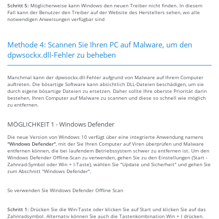
Schritt 5:
Möglicherweise kann Windows den neuen Treiber nicht finden. In diesem
Fall kann der Benutzer den Treiber auf der Website des Herstellers sehen, wo alle
notwendigen Anweisungen verfügbar sind
Methode 4: Scannen Sie Ihren PC auf Malware, um den
dpwsockx.dll-Fehler zu beheben
Manchmal kann der dpwsockx.dll-Fehler aufgrund von Malware auf Ihrem Computer
auftreten. Die bösartige Software kann absichtlich DLL-Dateien beschädigen, um sie
durch eigene bösartige Dateien zu ersetzen. Daher sollte Ihre oberste Priorität darin
bestehen, Ihren Computer auf Malware zu scannen und diese so schnell wie möglich
zu entfernen.
MÖGLICHKEIT 1 - Windows Defender
Die neue Version von Windows 10 verfügt über eine integrierte Anwendung namens
"Windows Defender"
, mit der Sie Ihren Computer auf Viren überprüfen und Malware
entfernen können, die bei laufendem Betriebssystem schwer zu entfernen ist. Um den
Windows Defender Offline-Scan zu verwenden, gehen Sie zu den Einstellungen (Start -
Zahnrad-Symbol oder Win + I-Taste), wählen Sie "Update und Sicherheit" und gehen Sie
zum Abschnitt "Windows Defender".
So verwenden Sie Windows Defender Offline Scan
Schritt 1:
Drücken Sie die Win-Taste oder klicken Sie auf Start und klicken Sie auf das
Zahnradsymbol. Alternativ können Sie auch die Tastenkombination Win + I drücken.