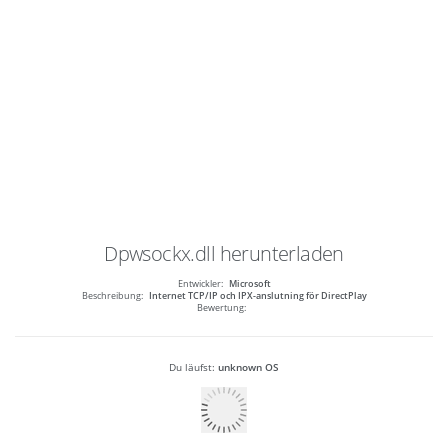
Dpwsockx.dll
herunterladen
Entwickler:
Microsoft
Beschreibung:
Internet TCP/IP och IPX-anslutning för DirectPlay
Bewertung:
Du läufst:
unknown OS