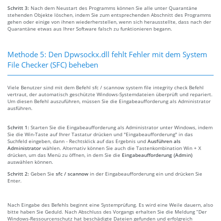
Schritt 3:
Nach dem Neustart des Programms können Sie alle unter Quarantäne
stehenden Objekte löschen, indem Sie zum entsprechenden Abschnitt des Programms
gehen oder einige von ihnen wiederherstellen, wenn sich herausstellte, dass nach der
Quarantäne etwas aus Ihrer Software falsch zu funktionieren begann.
Methode 5: Den Dpwsockx.dll fehlt Fehler mit dem System
File Checker (SFC) beheben
Viele Benutzer sind mit dem Befehl sfc / scannow system file integrity check Befehl
vertraut, der automatisch geschützte Windows-Systemdateien überprüft und repariert.
Um diesen Befehl auszuführen, müssen Sie die Eingabeaufforderung als Administrator
ausführen.
Schritt 1:
Starten Sie die Eingabeaufforderung als Administrator unter Windows, indem
Sie die Win-Taste auf Ihrer Tastatur drücken und "Eingabeaufforderung" in das
Suchfeld eingeben, dann - Rechtsklick auf das Ergebnis und
Ausführen als
Administrator
wählen. Alternativ können Sie auch die Tastenkombination Win + X
drücken, um das Menü zu öffnen, in dem Sie die
Eingabeaufforderung (Admin)
auswählen können.
Schritt 2:
Geben Sie
sfc / scannow
in der Eingabeaufforderung ein und drücken Sie
Enter.
Nach Eingabe des Befehls beginnt eine Systemprüfung. Es wird eine Weile dauern, also
bitte haben Sie Geduld. Nach Abschluss des Vorgangs erhalten Sie die Meldung “Der
Windows-Ressourcenschutz hat beschädigte Dateien gefunden und erfolgreich