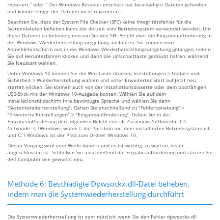
repariert.” oder “ Der Windows-Ressourcenschutz hat beschädigte Dateien gefunden
und konnte einige der Dateien nicht reparieren”.
Beachten Sie, dass der System File Checker (SFC) keine Integritätsfehler für die
Systemdateien beheben kann, die derzeit vom Betriebssystem verwendet werden. Um
diese Dateien zu beheben, müssen Sie den SFC-Befehl über die Eingabeaufforderung in
der Windows-Wiederherstellungsumgebung ausführen. Sie können vom
Anmeldebildschirm aus in die Windows-Wiederherstellungsumgebung gelangen, indem
Sie auf Herunterfahren klicken und dann die Umschalttaste gedrückt halten, während
Sie Neustart wählen.
Unter Windows 10 können Sie die Win-Taste drücken, Einstellungen > Update und
Sicherheit > Wiederherstellung wählen und unter Erweiterter Start auf Jetzt neu
starten klicken. Sie können auch von der Installationsdiskette oder dem bootfähigen
USB-Stick mit der Windows 10-Ausgabe booten. Wählen Sie auf dem
Installationsbildschirm Ihre bevorzugte Sprache und wählen Sie dann
"Systemwiederherstellung". Gehen Sie anschließend zu "Fehlerbehebung" >
"Erweiterte Einstellungen" > "Eingabeaufforderung". Geben Sie in der
Eingabeaufforderung den folgenden Befehl ein: sfc /scannow /offbootdir=C:\
/offwindir=C:\Windows, wobei C die Partition mit dem installierten Betriebssystem ist,
und C: \ Windows ist der Pfad zum Ordner Windows 10.
Dieser Vorgang wird eine Weile dauern und es ist wichtig, zu warten, bis er
abgeschlossen ist. Schließen Sie anschließend die Eingabeaufforderung und starten Sie
den Computer wie gewohnt neu.
Methode 6: Beschädigte Dpwsockx.dll-Datei beheben,
indem man die Systemwiederherstellung durchführt
Die Systemwiederherstellung ist sehr nützlich, wenn Sie den Fehler dpwsockx.dll