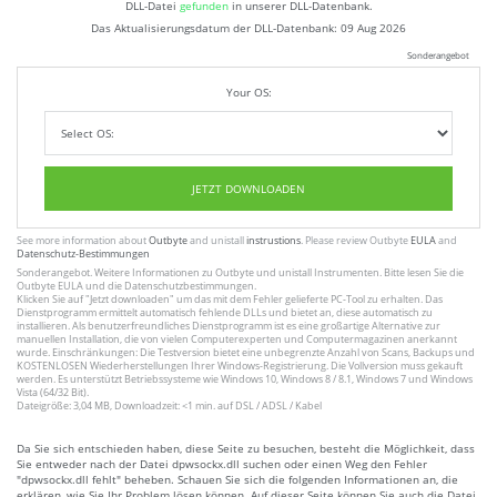
DLL-Datei
gefunden
in unserer DLL-Datenbank.
Das Aktualisierungsdatum der DLL-Datenbank:
09 Aug 2026
Sonderangebot
Your OS:
JETZT DOWNLOADEN
See more information about
Outbyte
and unistall
instrustions
. Please review Outbyte
EULA
and
Datenschutz-Bestimmungen
Sonderangebot. Weitere Informationen zu
Outbyte
und unistall
Instrumenten
. Bitte lesen Sie die
Outbyte
EULA
und
die Datenschutzbestimmungen
.
Klicken Sie auf
"Jetzt downloaden"
um das mit dem Fehler gelieferte PC-Tool zu erhalten. Das
Dienstprogramm ermittelt automatisch fehlende DLLs und bietet an, diese automatisch zu
installieren. Als benutzerfreundliches Dienstprogramm ist es eine großartige Alternative zur
manuellen Installation, die von vielen Computerexperten und Computermagazinen anerkannt
wurde. Einschränkungen: Die Testversion bietet eine unbegrenzte Anzahl von Scans, Backups und
KOSTENLOSEN Wiederherstellungen Ihrer Windows-Registrierung. Die Vollversion muss gekauft
werden. Es unterstützt Betriebssysteme wie Windows 10, Windows 8 / 8.1, Windows 7 und Windows
Vista (64/32 Bit).
Dateigröße: 3,04 MB, Downloadzeit: <1 min. auf DSL / ADSL / Kabel
Da Sie sich entschieden haben, diese Seite zu besuchen, besteht die Möglichkeit, dass
Sie entweder nach der Datei dpwsockx.dll suchen oder einen Weg den Fehler
"dpwsockx.dll fehlt" beheben. Schauen Sie sich die folgenden Informationen an, die
erklären, wie Sie Ihr Problem lösen können. Auf dieser Seite können Sie auch die Datei