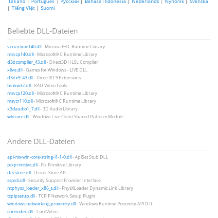
Italiano
|
Português
|
Русский
|
Bahasa Indonesia
|
Nederlands
|
Nynorsk
|
Svenska
|
Tiếng Việt
|
Suomi
Beliebte DLL-Dateien
vcruntime140.dll
- Microsoft® C Runtime Library
msvcp140.dll
- Microsoft® C Runtime Library
d3dcompiler_43.dll
- Direct3D HLSL Compiler
xlive.dll
- Games for Windows - LIVE DLL
d3dx9_43.dll
- Direct3D 9 Extensions
binkw32.dll
- RAD Video Tools
msvcp120.dll
- Microsoft® C Runtime Library
msvcr110.dll
- Microsoft® C Runtime Library
x3daudio1_7.dll
- 3D Audio Library
wldcore.dll
- Windows Live Client Shared Platform Module
Andere DLL-Dateien
api-ms-win-core-string-l1-1-0.dll
- ApiSet Stub DLL
pixprimitive.dll
- Pix Primitive Library
drvstore.dll
- Driver Store API
sspicli.dll
- Security Support Provider Interface
ntphysx_loader_x86_s.dll
- PhysXLoader Dynamic Link Library
tcpipsetup.dll
- TCPIP Network Setup Plugin
windows.networking.proximity.dll
- Windows Runtime Proximity API DLL
corevideo.dll
- CoreVideo