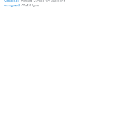
t2embed.dll
- Microsoft T2Embed Font Embedding
wsmagent.dll
- WinRM Agent