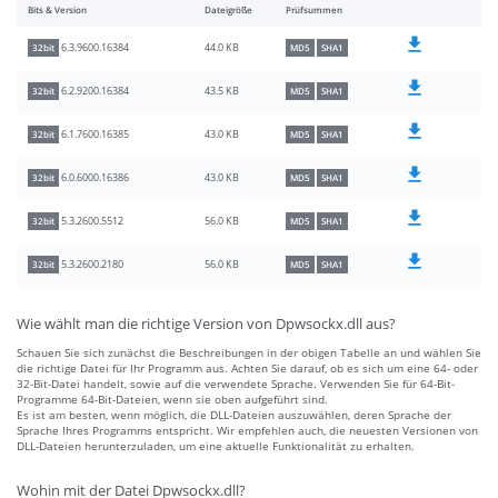
Bits & Version
Dateigröße
Prüfsummen
44.0 KB
6.3.9600.16384
32bit
MD5
SHA1
43.5 KB
6.2.9200.16384
32bit
MD5
SHA1
43.0 KB
6.1.7600.16385
32bit
MD5
SHA1
43.0 KB
6.0.6000.16386
32bit
MD5
SHA1
56.0 KB
5.3.2600.5512
32bit
MD5
SHA1
56.0 KB
5.3.2600.2180
32bit
MD5
SHA1
Wie wählt man die richtige Version von Dpwsockx.dll aus?
Schauen Sie sich zunächst die Beschreibungen in der obigen Tabelle an und wählen Sie
die richtige Datei für Ihr Programm aus. Achten Sie darauf, ob es sich um eine 64- oder
32-Bit-Datei handelt, sowie auf die verwendete Sprache. Verwenden Sie für 64-Bit-
Programme 64-Bit-Dateien, wenn sie oben aufgeführt sind.
Es ist am besten, wenn möglich, die DLL-Dateien auszuwählen, deren Sprache der
Sprache Ihres Programms entspricht. Wir empfehlen auch, die neuesten Versionen von
DLL-Dateien herunterzuladen, um eine aktuelle Funktionalität zu erhalten.
Wohin mit der Datei Dpwsockx.dll?