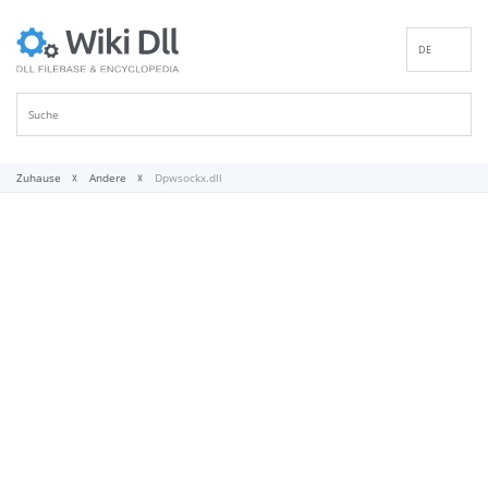
DE
EN
ES
FR
IT
Zuhause
Andere
Dpwsockx.dll
PT
RU
ID
NL
NN
SV
VI
FI