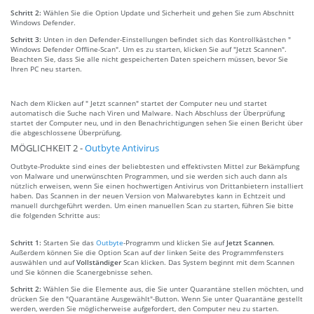
Schritt 2:
Wählen Sie die Option Update und Sicherheit und gehen Sie zum Abschnitt
Windows Defender.
Schritt 3:
Unten in den Defender-Einstellungen befindet sich das Kontrollkästchen "
Windows Defender Offline-Scan". Um es zu starten, klicken Sie auf "Jetzt Scannen".
Beachten Sie, dass Sie alle nicht gespeicherten Daten speichern müssen, bevor Sie
Ihren PC neu starten.
Nach dem Klicken auf " Jetzt scannen" startet der Computer neu und startet
automatisch die Suche nach Viren und Malware. Nach Abschluss der Überprüfung
startet der Computer neu, und in den Benachrichtigungen sehen Sie einen Bericht über
die abgeschlossene Überprüfung.
MÖGLICHKEIT 2 -
Outbyte Antivirus
Outbyte-Produkte sind eines der beliebtesten und effektivsten Mittel zur Bekämpfung
von Malware und unerwünschten Programmen, und sie werden sich auch dann als
nützlich erweisen, wenn Sie einen hochwertigen Antivirus von Drittanbietern installiert
haben. Das Scannen in der neuen Version von Malwarebytes kann in Echtzeit und
manuell durchgeführt werden. Um einen manuellen Scan zu starten, führen Sie bitte
die folgenden Schritte aus:
Schritt 1:
Starten Sie das
Outbyte
-Programm und klicken Sie auf
Jetzt Scannen
.
Außerdem können Sie die Option Scan auf der linken Seite des Programmfensters
auswählen und auf
Vollständiger
Scan klicken. Das System beginnt mit dem Scannen
und Sie können die Scanergebnisse sehen.
Schritt 2:
Wählen Sie die Elemente aus, die Sie unter Quarantäne stellen möchten, und
drücken Sie den "Quarantäne Ausgewählt"-Button. Wenn Sie unter Quarantäne gestellt
werden, werden Sie möglicherweise aufgefordert, den Computer neu zu starten.