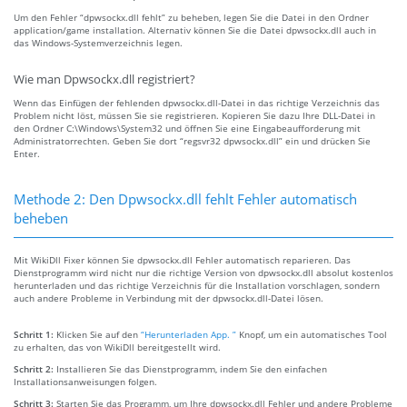
Um den Fehler “dpwsockx.dll fehlt” zu beheben, legen Sie die Datei in den Ordner
application/game installation. Alternativ können Sie die Datei dpwsockx.dll auch in
das Windows-Systemverzeichnis legen.
Wie man Dpwsockx.dll registriert?
Wenn das Einfügen der fehlenden dpwsockx.dll-Datei in das richtige Verzeichnis das
Problem nicht löst, müssen Sie sie registrieren. Kopieren Sie dazu Ihre DLL-Datei in
den Ordner C:\Windows\System32 und öffnen Sie eine Eingabeaufforderung mit
Administratorrechten. Geben Sie dort “regsvr32 dpwsockx.dll” ein und drücken Sie
Enter.
Methode 2: Den Dpwsockx.dll fehlt Fehler automatisch
beheben
Mit WikiDll Fixer können Sie dpwsockx.dll Fehler automatisch reparieren. Das
Dienstprogramm wird nicht nur die richtige Version von dpwsockx.dll absolut kostenlos
herunterladen und das richtige Verzeichnis für die Installation vorschlagen, sondern
auch andere Probleme in Verbindung mit der dpwsockx.dll-Datei lösen.
Schritt 1:
Klicken Sie auf den
“Herunterladen App. ”
Knopf, um ein automatisches Tool
zu erhalten, das von WikiDll bereitgestellt wird.
Schritt 2:
Installieren Sie das Dienstprogramm, indem Sie den einfachen
Installationsanweisungen folgen.
Schritt 3:
Starten Sie das Programm, um Ihre dpwsockx.dll Fehler und andere Probleme