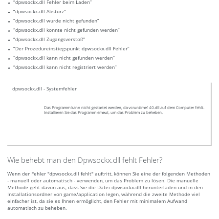
“dpwsockx.dll Fehler beim Laden”
“dpwsockx.dll Absturz”
“dpwsockx.dll wurde nicht gefunden”
“dpwsockx.dll konnte nicht gefunden werden”
“dpwsockx.dll Zugangsverstoß”
“Der Prozedureinstiegspunkt dpwsockx.dll Fehler”
“dpwsockx.dll kann nicht gefunden werden”
“dpwsockx.dll kann nicht registriert werden”
dpwsockx.dll - Systemfehler
Das Programm kann nicht gestartet werden, da vcruntime140.dll auf dem Computer fehlt.
Installieren Sie das Programm emeut, um das Problem zu beheben.
Wie behebt man den Dpwsockx.dll fehlt Fehler?
Wenn der Fehler "dpwsockx.dll fehlt" auftritt, können Sie eine der folgenden Methoden
- manuell oder automatisch - verwenden, um das Problem zu lösen. Die manuelle
Methode geht davon aus, dass Sie die Datei dpwsockx.dll herunterladen und in den
Installationsordner von game/application legen, während die zweite Methode viel
einfacher ist, da sie es Ihnen ermöglicht, den Fehler mit minimalem Aufwand
automatisch zu beheben.