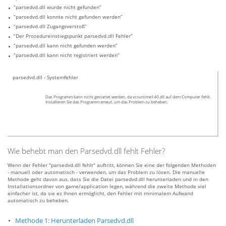
“parsedvd.dll wurde nicht gefunden”
“parsedvd.dll konnte nicht gefunden werden”
“parsedvd.dll Zugangsverstoß”
“Der Prozedureinstiegspunkt parsedvd.dll Fehler”
“parsedvd.dll kann nicht gefunden werden”
“parsedvd.dll kann nicht registriert werden”
parsedvd.dll - Systemfehler
Das Programm kann nicht gestartet werden, da vcruntime140.dll auf dem Computer fehlt.
Installieren Sie das Programm emeut, um das Problem zu beheben.
Wie behebt man den Parsedvd.dll fehlt Fehler?
Wenn der Fehler "parsedvd.dll fehlt" auftritt, können Sie eine der folgenden Methoden
- manuell oder automatisch - verwenden, um das Problem zu lösen. Die manuelle
Methode geht davon aus, dass Sie die Datei parsedvd.dll herunterladen und in den
Installationsordner von game/application legen, während die zweite Methode viel
einfacher ist, da sie es Ihnen ermöglicht, den Fehler mit minimalem Aufwand
automatisch zu beheben.
Methode 1: Herunterladen Parsedvd.dll