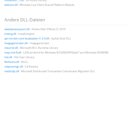
x3daudio1_7.dll
- 3D Audio Library
wldcore.dll
- Windows Live Client Shared Platform Module
Andere DLL-Dateien
sweetpeasupport.dll
- Adobe After Effects CC 2019
inseng.dll
- Install engine
api-ms-win-core-localization-l1-2-0.dll
- ApiSet Stub DLL
imagegenerator.dll
- Imagegenerator
msvcrtd.dll
- Microsoft (R) C Runtime Library
msys-intl-8.dll
- LGPLed libintl for Windows NT/2000/XP/Vista/7 and Windows 95/98/ME
hid.dll
- Hid User Library
libtheora.dll
- NULL
uilayoutmgr.dll
- CtrlFactory
msdtcstp.dll
- Microsoft Distributed Transaction Coordinator Migration DLL