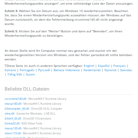
Wiederherstellungspunkte anzeigen", um eine vollständige Liste der Daten anzuzeigen.
Schritt 4:
Wählen Sie ein Datum aus, um Windows 10 wiederherzustellen. Beachten
Sie, dass Sie einen Wiederherstellungspunkt auswählen müssen, der Windows auf das
Datum zurückstellt, an dem die Fehlermeldung vcruntime140.dll nicht angezeigt
wurde.
Schritt 5:
Klicken Sie auf den "Weiter"-Button und dann auf "Beenden", um Ihren
Wiederherstellungspunkt zu bestätigen.
An dieser Stelle wird Ihr Computer normal neu gestartet und startet mit der
wiederhergestellten Version von Windows, und der Fehler parsedvd.dll sollte behoben
werden.
TDiese Seite ist auch in anderen Sprachen verfügbar:
English
|
Español
|
Français
|
Italiano
|
Português
|
Русский
|
Bahasa Indonesia
|
Nederlands
|
Nynorsk
|
Svenska
|
Tiếng Việt
|
Suomi
Beliebte DLL-Dateien
vcruntime140.dll
- Microsoft® C Runtime Library
msvcp140.dll
- Microsoft® C Runtime Library
d3dcompiler_43.dll
- Direct3D HLSL Compiler
xlive.dll
- Games for Windows - LIVE DLL
d3dx9_43.dll
- Direct3D 9 Extensions
binkw32.dll
- RAD Video Tools
msvcp120.dll
- Microsoft® C Runtime Library
msvcr110.dll
- Microsoft® C Runtime Library