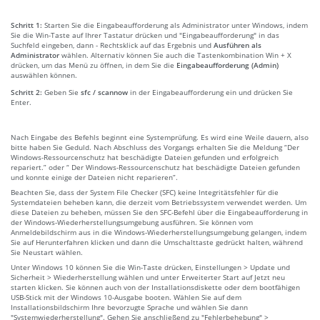
Schritt 1:
Starten Sie die Eingabeaufforderung als Administrator unter Windows, indem
Sie die Win-Taste auf Ihrer Tastatur drücken und "Eingabeaufforderung" in das
Suchfeld eingeben, dann - Rechtsklick auf das Ergebnis und
Ausführen als
Administrator
wählen. Alternativ können Sie auch die Tastenkombination Win + X
drücken, um das Menü zu öffnen, in dem Sie die
Eingabeaufforderung (Admin)
auswählen können.
Schritt 2:
Geben Sie
sfc / scannow
in der Eingabeaufforderung ein und drücken Sie
Enter.
Nach Eingabe des Befehls beginnt eine Systemprüfung. Es wird eine Weile dauern, also
bitte haben Sie Geduld. Nach Abschluss des Vorgangs erhalten Sie die Meldung “Der
Windows-Ressourcenschutz hat beschädigte Dateien gefunden und erfolgreich
repariert.” oder “ Der Windows-Ressourcenschutz hat beschädigte Dateien gefunden
und konnte einige der Dateien nicht reparieren”.
Beachten Sie, dass der System File Checker (SFC) keine Integritätsfehler für die
Systemdateien beheben kann, die derzeit vom Betriebssystem verwendet werden. Um
diese Dateien zu beheben, müssen Sie den SFC-Befehl über die Eingabeaufforderung in
der Windows-Wiederherstellungsumgebung ausführen. Sie können vom
Anmeldebildschirm aus in die Windows-Wiederherstellungsumgebung gelangen, indem
Sie auf Herunterfahren klicken und dann die Umschalttaste gedrückt halten, während
Sie Neustart wählen.
Unter Windows 10 können Sie die Win-Taste drücken, Einstellungen > Update und
Sicherheit > Wiederherstellung wählen und unter Erweiterter Start auf Jetzt neu
starten klicken. Sie können auch von der Installationsdiskette oder dem bootfähigen
USB-Stick mit der Windows 10-Ausgabe booten. Wählen Sie auf dem
Installationsbildschirm Ihre bevorzugte Sprache und wählen Sie dann
"Systemwiederherstellung". Gehen Sie anschließend zu "Fehlerbehebung" >