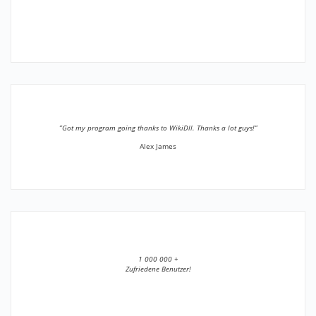
”Got my program going thanks to WikiDll. Thanks a lot guys!”
Alex James
1 000 000 +
Zufriedene Benutzer!