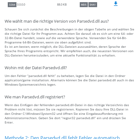
88.0 KB
0.0.0.0
32bit
MD5
SHA1
Wie wählt man die richtige Version von Parsedvd.dll aus?
Schauen Sie sich zunächst die Beschreibungen in der obigen Tabelle an und wählen Sie
die richtige Datei für Ihr Programm aus. Achten Sie darauf, ob es sich um eine 64- oder
32-Bit-Datei handelt, sowie auf die verwendete Sprache. Verwenden Sie für 64-Bit-
Programme 64-Bit-Dateien, wenn sie oben aufgeführt sind.
Es ist am besten, wenn möglich, die DLL-Dateien auszuwählen, deren Sprache der
Sprache Ihres Programms entspricht. Wir empfehlen auch, die neuesten Versionen von
DLL-Dateien herunterzuladen, um eine aktuelle Funktionalität zu erhalten.
Wohin mit der Datei Parsedvd.dll?
Um den Fehler “parsedvd.dll fehlt” zu beheben, legen Sie die Datei in den Ordner
application/game installation. Alternativ können Sie die Datei parsedvd.dll auch in das
Windows-Systemverzeichnis legen.
Wie man Parsedvd.dll registriert?
Wenn das Einfügen der fehlenden parsedvd.dll-Datei in das richtige Verzeichnis das
Problem nicht löst, müssen Sie sie registrieren. Kopieren Sie dazu Ihre DLL-Datei in
den Ordner C:\Windows\System32 und öffnen Sie eine Eingabeaufforderung mit
Administratorrechten. Geben Sie dort “regsvr32 parsedvd.dll” ein und drücken Sie
Enter.
Methode 2: Den Parsedvd.dll fehlt Fehler automatisch