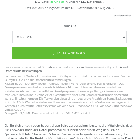
DLL-Datei
gefunden
in unserer DLL-Datenbank.
Das Aktualisierungsdatum der DLL-Datenbank:
07 Aug 2026
Sonderangebot
Your OS:
JETZT DOWNLOADEN
See more information about
Outbyte
and unistall
instrustions
. Please review Outbyte
EULA
and
Datenschutz-Bestimmungen
Sonderangebot. Weitere Informationen zu
Outbyte
und unistall
Instrumenten
. Bitte lesen Sie die
Outbyte
EULA
und
die Datenschutzbestimmungen
.
Klicken Sie auf
"Jetzt downloaden"
um das mit dem Fehler gelieferte PC-Tool zu erhalten. Das
Dienstprogramm ermittelt automatisch fehlende DLLs und bietet an, diese automatisch zu
installieren. Als benutzerfreundliches Dienstprogramm ist es eine großartige Alternative zur
manuellen Installation, die von vielen Computerexperten und Computermagazinen anerkannt
wurde. Einschränkungen: Die Testversion bietet eine unbegrenzte Anzahl von Scans, Backups und
KOSTENLOSEN Wiederherstellungen Ihrer Windows-Registrierung. Die Vollversion muss gekauft
werden. Es unterstützt Betriebssysteme wie Windows 10, Windows 8 / 8.1, Windows 7 und Windows
Vista (64/32 Bit).
Dateigröße: 3,04 MB, Downloadzeit: <1 min. auf DSL / ADSL / Kabel
Da Sie sich entschieden haben, diese Seite zu besuchen, besteht die Möglichkeit, dass
Sie entweder nach der Datei parsedvd.dll suchen oder einen Weg den Fehler
"parsedvd.dll fehlt" beheben. Schauen Sie sich die folgenden Informationen an, die
erklären, wie Sie Ihr Problem lösen können. Auf dieser Seite können Sie auch die Datei