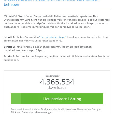
beheben
Mit WikiDll Fixer können Sie parsedvd.dll Fehler automatisch reparieren. Das
Dienstprogramm wird nicht nur die richtige Version von parsedvd.dll absolut kostenlos
herunterladen und das richtige Verzeichnis für die Installation vorschlagen, sondern
auch andere Probleme in Verbindung mit der parsedvd.dll-Datei lösen.
Schritt 1:
Klicken Sie auf den
“Herunterladen App. ”
Knopf, um ein automatisches Tool
zu erhalten, das von WikiDll bereitgestellt wird.
Schritt 2:
Installieren Sie das Dienstprogramm, indem Sie den einfachen
Installationsanweisungen folgen.
Schritt 3:
Starten Sie das Programm, um Ihre parsedvd.dll Fehler und andere Probleme
zu beheben.
Sonderangebot
4.365.534
downloads
Herunterladen
Lösung
See more information about
Outbyte
and unistall
instrustions
. Please review Outbyte
EULA
and
Datenschutz-Bestimmungen