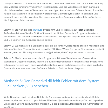
Outbyte-Produkte sind eines der beliebtesten und effektivsten Mittel zur Bekämpfung
von Malware und unerwünschten Programmen, und sie werden sich auch dann als
nützlich erweisen, wenn Sie einen hochwertigen Antivirus von Drittanbietern installiert
haben. Das Scannen in der neuen Version von Malwarebytes kann in Echtzeit und
manuell durchgeführt werden. Um einen manuellen Scan zu starten, führen Sie bitte
die folgenden Schritte aus:
Schritt 1:
Starten Sie das
Outbyte
-Programm und klicken Sie auf
Jetzt Scannen
.
Außerdem können Sie die Option Scan auf der linken Seite des Programmfensters
auswählen und auf
Vollständiger
Scan klicken. Das System beginnt mit dem Scannen
und Sie können die Scanergebnisse sehen.
Schritt 2:
Wählen Sie die Elemente aus, die Sie unter Quarantäne stellen möchten, und
drücken Sie den "Quarantäne Ausgewählt"-Button. Wenn Sie unter Quarantäne gestellt
werden, werden Sie möglicherweise aufgefordert, den Computer neu zu starten.
Schritt 3:
Nach dem Neustart des Programms können Sie alle unter Quarantäne
stehenden Objekte löschen, indem Sie zum entsprechenden Abschnitt des Programms
gehen oder einige von ihnen wiederherstellen, wenn sich herausstellte, dass nach der
Quarantäne etwas aus Ihrer Software falsch zu funktionieren begann.
Methode 5: Den Parsedvd.dll fehlt Fehler mit dem System
File Checker (SFC) beheben
Viele Benutzer sind mit dem Befehl sfc / scannow system file integrity check Befehl
vertraut, der automatisch geschützte Windows-Systemdateien überprüft und repariert.
Um diesen Befehl auszuführen, müssen Sie die Eingabeaufforderung als Administrator
ausführen.