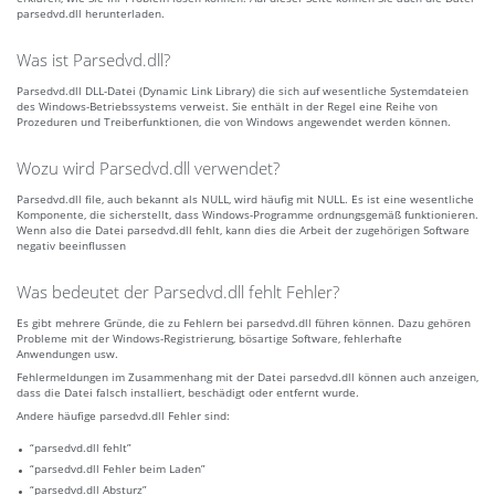
parsedvd.dll herunterladen.
Was ist Parsedvd.dll?
Parsedvd.dll DLL-Datei (Dynamic Link Library) die sich auf wesentliche Systemdateien
des Windows-Betriebssystems verweist. Sie enthält in der Regel eine Reihe von
Prozeduren und Treiberfunktionen, die von Windows angewendet werden können.
Wozu wird Parsedvd.dll verwendet?
Parsedvd.dll file, auch bekannt als NULL, wird häufig mit NULL. Es ist eine wesentliche
Komponente, die sicherstellt, dass Windows-Programme ordnungsgemäß funktionieren.
Wenn also die Datei parsedvd.dll fehlt, kann dies die Arbeit der zugehörigen Software
negativ beeinflussen
Was bedeutet der Parsedvd.dll fehlt Fehler?
Es gibt mehrere Gründe, die zu Fehlern bei parsedvd.dll führen können. Dazu gehören
Probleme mit der Windows-Registrierung, bösartige Software, fehlerhafte
Anwendungen usw.
Fehlermeldungen im Zusammenhang mit der Datei parsedvd.dll können auch anzeigen,
dass die Datei falsch installiert, beschädigt oder entfernt wurde.
Andere häufige parsedvd.dll Fehler sind:
“parsedvd.dll fehlt”
“parsedvd.dll Fehler beim Laden”
“parsedvd.dll Absturz”