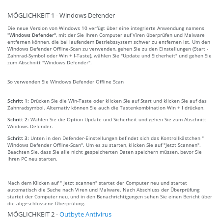
MÖGLICHKEIT 1 - Windows Defender
Die neue Version von Windows 10 verfügt über eine integrierte Anwendung namens
"Windows Defender"
, mit der Sie Ihren Computer auf Viren überprüfen und Malware
entfernen können, die bei laufendem Betriebssystem schwer zu entfernen ist. Um den
Windows Defender Offline-Scan zu verwenden, gehen Sie zu den Einstellungen (Start -
Zahnrad-Symbol oder Win + I-Taste), wählen Sie "Update und Sicherheit" und gehen Sie
zum Abschnitt "Windows Defender".
So verwenden Sie Windows Defender Offline Scan
Schritt 1:
Drücken Sie die Win-Taste oder klicken Sie auf Start und klicken Sie auf das
Zahnradsymbol. Alternativ können Sie auch die Tastenkombination Win + I drücken.
Schritt 2:
Wählen Sie die Option Update und Sicherheit und gehen Sie zum Abschnitt
Windows Defender.
Schritt 3:
Unten in den Defender-Einstellungen befindet sich das Kontrollkästchen "
Windows Defender Offline-Scan". Um es zu starten, klicken Sie auf "Jetzt Scannen".
Beachten Sie, dass Sie alle nicht gespeicherten Daten speichern müssen, bevor Sie
Ihren PC neu starten.
Nach dem Klicken auf " Jetzt scannen" startet der Computer neu und startet
automatisch die Suche nach Viren und Malware. Nach Abschluss der Überprüfung
startet der Computer neu, und in den Benachrichtigungen sehen Sie einen Bericht über
die abgeschlossene Überprüfung.
MÖGLICHKEIT 2 -
Outbyte Antivirus