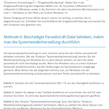
"Erweiterte Einstellungen" > "Eingabeaufforderung". Geben Sie in der
Eingabeaufforderung den folgenden Befehl ein: sfc /scannow /offbootdir=C:\
/offwindir=C:\Windows, wobei C die Partition mit dem installierten Betriebssystem ist,
und C: \ Windows ist der Pfad zum Ordner Windows 10.
Dieser Vorgang wird eine Weile dauern und es ist wichtig, zu warten, bis er
abgeschlossen ist. Schließen Sie anschließend die Eingabeaufforderung und starten Sie
den Computer wie gewohnt neu.
Methode 6: Beschädigte Parsedvd.dll-Datei beheben, indem
man die Systemwiederherstellung durchführt
Die Systemwiederherstellung ist sehr nützlich, wenn Sie den Fehler parsedvd.dll
beheben möchten. Mit der Funktion "Systemwiederherstellung" können Sie die
Wiederherstellung von Windows bis zu dem Datum wählen, an dem die Datei
parsedvd.dll nicht beschädigt wurde. Wenn Sie Windows also zu einem früheren
Zeitpunkt wiederherstellen, werden Änderungen an Systemdateien rückgängig
gemacht. Bitte führen Sie die folgenden Schritte aus, um Windows mit der
Systemwiederherstellung zurückzusetzen und den Fehler parsedvd.dll zu beheben.
Schritt 1:
Drücken Sie die Tastenkombination Win + R, um das Dialogfeld Ausführen zu
starten.
Schritt 2:
Geben Sie
rstrui
in das Textfeld Ausführen ein und klicken Sie auf OK oder
drücken Sie Enter. Es wird das Systemwiederherstellungsdienstprogramm geöffnet.
Schritt 3:
Das Fenster "Systemwiederherstellung" kann die Option "Anderen
Wiederherstellungspunkt wählen" beinhalten. Wenn ja, wählen Sie diese Option und
klicken Sie auf Weiter. Aktivieren Sie das Kontrollkästchen "Weitere