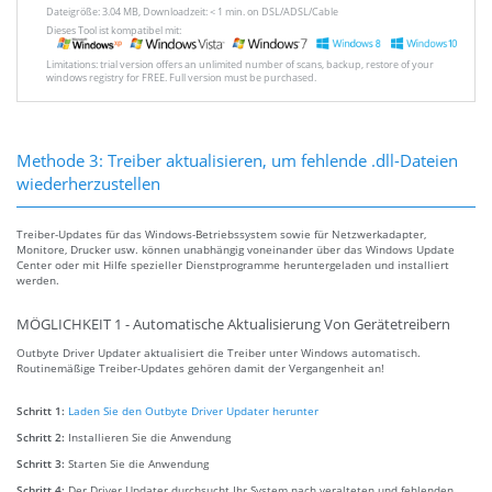
Dateigröße: 3.04 MB, Downloadzeit: < 1 min. on DSL/ADSL/Cable
Dieses Tool ist kompatibel mit:
Limitations: trial version offers an unlimited number of scans, backup, restore of your
windows registry for FREE. Full version must be purchased.
Methode 3: Treiber aktualisieren, um fehlende .dll-Dateien
wiederherzustellen
Treiber-Updates für das Windows-Betriebssystem sowie für Netzwerkadapter,
Monitore, Drucker usw. können unabhängig voneinander über das Windows Update
Center oder mit Hilfe spezieller Dienstprogramme heruntergeladen und installiert
werden.
MÖGLICHKEIT 1 - Automatische Aktualisierung Von Gerätetreibern
Outbyte Driver Updater aktualisiert die Treiber unter Windows automatisch.
Routinemäßige Treiber-Updates gehören damit der Vergangenheit an!
Schritt 1:
Laden Sie den Outbyte Driver Updater herunter
Schritt 2:
Installieren Sie die Anwendung
Schritt 3:
Starten Sie die Anwendung
Schritt 4:
Der Driver Updater durchsucht Ihr System nach veralteten und fehlenden