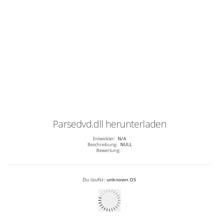
Parsedvd.dll
herunterladen
Entwickler:
N/A
Beschreibung:
NULL
Bewertung:
Du läufst:
unknown OS