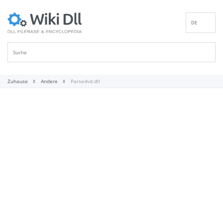
DE
EN
ES
FR
IT
Zuhause
Andere
Parsedvd.dll
PT
RU
ID
NL
NN
SV
VI
FI