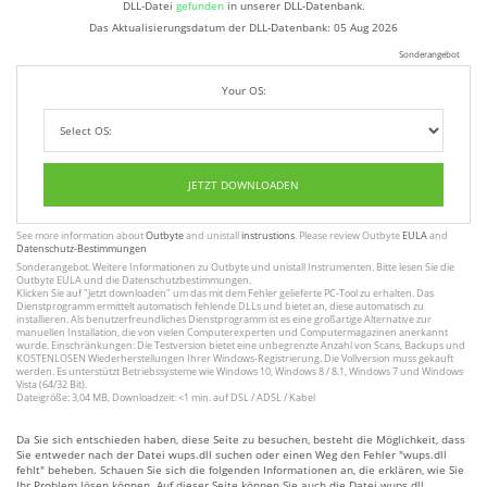
DLL-Datei
gefunden
in unserer DLL-Datenbank.
Das Aktualisierungsdatum der DLL-Datenbank:
05 Aug 2026
Sonderangebot
Your OS:
JETZT DOWNLOADEN
See more information about
Outbyte
and unistall
instrustions
. Please review Outbyte
EULA
and
Datenschutz-Bestimmungen
Sonderangebot. Weitere Informationen zu
Outbyte
und unistall
Instrumenten
. Bitte lesen Sie die
Outbyte
EULA
und
die Datenschutzbestimmungen
.
Klicken Sie auf
"Jetzt downloaden"
um das mit dem Fehler gelieferte PC-Tool zu erhalten. Das
Dienstprogramm ermittelt automatisch fehlende DLLs und bietet an, diese automatisch zu
installieren. Als benutzerfreundliches Dienstprogramm ist es eine großartige Alternative zur
manuellen Installation, die von vielen Computerexperten und Computermagazinen anerkannt
wurde. Einschränkungen: Die Testversion bietet eine unbegrenzte Anzahl von Scans, Backups und
KOSTENLOSEN Wiederherstellungen Ihrer Windows-Registrierung. Die Vollversion muss gekauft
werden. Es unterstützt Betriebssysteme wie Windows 10, Windows 8 / 8.1, Windows 7 und Windows
Vista (64/32 Bit).
Dateigröße: 3,04 MB, Downloadzeit: <1 min. auf DSL / ADSL / Kabel
Da Sie sich entschieden haben, diese Seite zu besuchen, besteht die Möglichkeit, dass
Sie entweder nach der Datei wups.dll suchen oder einen Weg den Fehler "wups.dll
fehlt" beheben. Schauen Sie sich die folgenden Informationen an, die erklären, wie Sie
Ihr Problem lösen können. Auf dieser Seite können Sie auch die Datei wups.dll