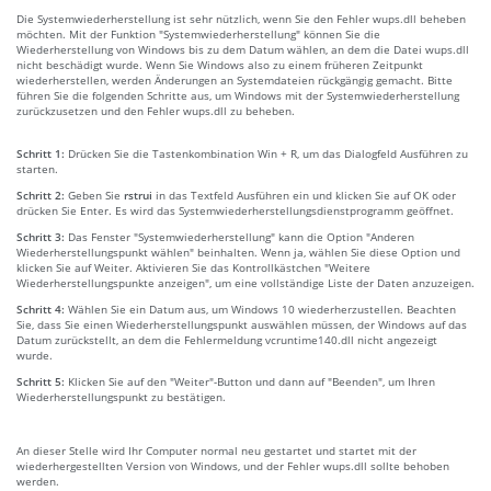
Die Systemwiederherstellung ist sehr nützlich, wenn Sie den Fehler wups.dll beheben
möchten. Mit der Funktion "Systemwiederherstellung" können Sie die
Wiederherstellung von Windows bis zu dem Datum wählen, an dem die Datei wups.dll
nicht beschädigt wurde. Wenn Sie Windows also zu einem früheren Zeitpunkt
wiederherstellen, werden Änderungen an Systemdateien rückgängig gemacht. Bitte
führen Sie die folgenden Schritte aus, um Windows mit der Systemwiederherstellung
zurückzusetzen und den Fehler wups.dll zu beheben.
Schritt 1:
Drücken Sie die Tastenkombination Win + R, um das Dialogfeld Ausführen zu
starten.
Schritt 2:
Geben Sie
rstrui
in das Textfeld Ausführen ein und klicken Sie auf OK oder
drücken Sie Enter. Es wird das Systemwiederherstellungsdienstprogramm geöffnet.
Schritt 3:
Das Fenster "Systemwiederherstellung" kann die Option "Anderen
Wiederherstellungspunkt wählen" beinhalten. Wenn ja, wählen Sie diese Option und
klicken Sie auf Weiter. Aktivieren Sie das Kontrollkästchen "Weitere
Wiederherstellungspunkte anzeigen", um eine vollständige Liste der Daten anzuzeigen.
Schritt 4:
Wählen Sie ein Datum aus, um Windows 10 wiederherzustellen. Beachten
Sie, dass Sie einen Wiederherstellungspunkt auswählen müssen, der Windows auf das
Datum zurückstellt, an dem die Fehlermeldung vcruntime140.dll nicht angezeigt
wurde.
Schritt 5:
Klicken Sie auf den "Weiter"-Button und dann auf "Beenden", um Ihren
Wiederherstellungspunkt zu bestätigen.
An dieser Stelle wird Ihr Computer normal neu gestartet und startet mit der
wiederhergestellten Version von Windows, und der Fehler wups.dll sollte behoben
werden.