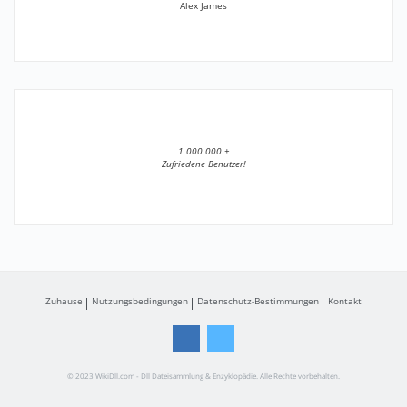
Alex James
1 000 000 +
Zufriedene Benutzer!
Zuhause
Nutzungsbedingungen
Datenschutz-Bestimmungen
Kontakt
© 2023 WikiDll.com - Dll Dateisammlung & Enzyklopädie. Alle Rechte vorbehalten.