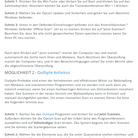
Schritt 1:
Drücken Sie die Win-Taste oder klicken Sie auf Start und klicken Sie auf das
Zahnradsymbol. Alternativ können Sie auch die Tastenkombination Win + I drücken.
Schritt 2:
Wählen Sie die Option Update und Sicherheit und gehen Sie zum Abschnitt
Windows Defender.
Schritt 3:
Unten in den Defender-Einstellungen befindet sich das Kontrollkästchen "
Windows Defender Offline-Scan". Um es zu starten, klicken Sie auf "Jetzt Scannen".
Beachten Sie, dass Sie alle nicht gespeicherten Daten speichern müssen, bevor Sie
Ihren PC neu starten.
Nach dem Klicken auf " Jetzt scannen" startet der Computer neu und startet
automatisch die Suche nach Viren und Malware. Nach Abschluss der Überprüfung
startet der Computer neu, und in den Benachrichtigungen sehen Sie einen Bericht über
die abgeschlossene Überprüfung.
MÖGLICHKEIT 2 -
Outbyte Antivirus
Outbyte-Produkte sind eines der beliebtesten und effektivsten Mittel zur Bekämpfung
von Malware und unerwünschten Programmen, und sie werden sich auch dann als
nützlich erweisen, wenn Sie einen hochwertigen Antivirus von Drittanbietern installiert
haben. Das Scannen in der neuen Version von Malwarebytes kann in Echtzeit und
manuell durchgeführt werden. Um einen manuellen Scan zu starten, führen Sie bitte
die folgenden Schritte aus:
Schritt 1:
Starten Sie das
Outbyte
-Programm und klicken Sie auf
Jetzt Scannen
.
Außerdem können Sie die Option Scan auf der linken Seite des Programmfensters
auswählen und auf
Vollständiger
Scan klicken. Das System beginnt mit dem Scannen
und Sie können die Scanergebnisse sehen.
Schritt 2:
Wählen Sie die Elemente aus, die Sie unter Quarantäne stellen möchten, und