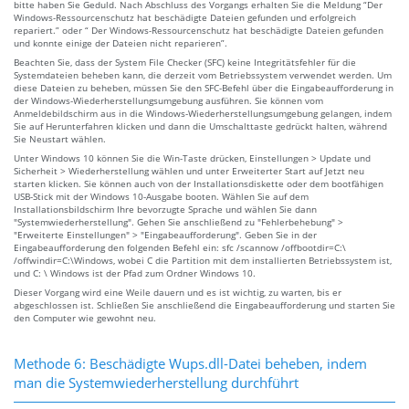
bitte haben Sie Geduld. Nach Abschluss des Vorgangs erhalten Sie die Meldung “Der
Windows-Ressourcenschutz hat beschädigte Dateien gefunden und erfolgreich
repariert.” oder “ Der Windows-Ressourcenschutz hat beschädigte Dateien gefunden
und konnte einige der Dateien nicht reparieren”.
Beachten Sie, dass der System File Checker (SFC) keine Integritätsfehler für die
Systemdateien beheben kann, die derzeit vom Betriebssystem verwendet werden. Um
diese Dateien zu beheben, müssen Sie den SFC-Befehl über die Eingabeaufforderung in
der Windows-Wiederherstellungsumgebung ausführen. Sie können vom
Anmeldebildschirm aus in die Windows-Wiederherstellungsumgebung gelangen, indem
Sie auf Herunterfahren klicken und dann die Umschalttaste gedrückt halten, während
Sie Neustart wählen.
Unter Windows 10 können Sie die Win-Taste drücken, Einstellungen > Update und
Sicherheit > Wiederherstellung wählen und unter Erweiterter Start auf Jetzt neu
starten klicken. Sie können auch von der Installationsdiskette oder dem bootfähigen
USB-Stick mit der Windows 10-Ausgabe booten. Wählen Sie auf dem
Installationsbildschirm Ihre bevorzugte Sprache und wählen Sie dann
"Systemwiederherstellung". Gehen Sie anschließend zu "Fehlerbehebung" >
"Erweiterte Einstellungen" > "Eingabeaufforderung". Geben Sie in der
Eingabeaufforderung den folgenden Befehl ein: sfc /scannow /offbootdir=C:\
/offwindir=C:\Windows, wobei C die Partition mit dem installierten Betriebssystem ist,
und C: \ Windows ist der Pfad zum Ordner Windows 10.
Dieser Vorgang wird eine Weile dauern und es ist wichtig, zu warten, bis er
abgeschlossen ist. Schließen Sie anschließend die Eingabeaufforderung und starten Sie
den Computer wie gewohnt neu.
Methode 6: Beschädigte Wups.dll-Datei beheben, indem
man die Systemwiederherstellung durchführt