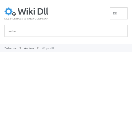
DE
EN
ES
FR
IT
Zuhause
Andere
Wups.dll
PT
RU
ID
NL
NN
SV
VI
FI