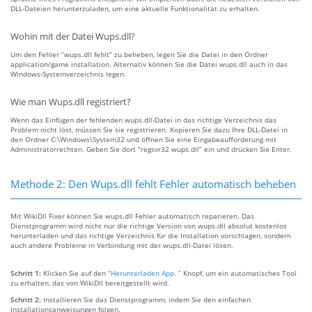
DLL-Dateien herunterzuladen, um eine aktuelle Funktionalität zu erhalten.
Wohin mit der Datei Wups.dll?
Um den Fehler “wups.dll fehlt” zu beheben, legen Sie die Datei in den Ordner
application/game installation. Alternativ können Sie die Datei wups.dll auch in das
Windows-Systemverzeichnis legen.
Wie man Wups.dll registriert?
Wenn das Einfügen der fehlenden wups.dll-Datei in das richtige Verzeichnis das
Problem nicht löst, müssen Sie sie registrieren. Kopieren Sie dazu Ihre DLL-Datei in
den Ordner C:\Windows\System32 und öffnen Sie eine Eingabeaufforderung mit
Administratorrechten. Geben Sie dort “regsvr32 wups.dll” ein und drücken Sie Enter.
Methode 2: Den Wups.dll fehlt Fehler automatisch beheben
Mit WikiDll Fixer können Sie wups.dll Fehler automatisch reparieren. Das
Dienstprogramm wird nicht nur die richtige Version von wups.dll absolut kostenlos
herunterladen und das richtige Verzeichnis für die Installation vorschlagen, sondern
auch andere Probleme in Verbindung mit der wups.dll-Datei lösen.
Schritt 1:
Klicken Sie auf den
“Herunterladen App. ”
Knopf, um ein automatisches Tool
zu erhalten, das von WikiDll bereitgestellt wird.
Schritt 2:
Installieren Sie das Dienstprogramm, indem Sie den einfachen
Installationsanweisungen folgen.