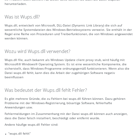
herunterladen.
Was ist Wups.dll?
Wups.dll, entwickelt von Microsoft, DLL-Datei (Dynamic Link Library) die sich auf
wesentliche Systemdateien des Windows-Betriebssystems verweist. Sie enthält in der
Regel eine Reihe von Prozeduren und Treiberfunktionen, die von Windows angewendet
werden können.
Wozu wird Wups.dll verwendet?
Wups.dll file, auch bekannt als Windows Update client proxy stub, wird häufig mit
Microsoft® Windows® Operating System. Es ist eine wesentliche Komponente, die
sicherstellt, dass Windows-Programme ordnungsgemäß funktionieren. Wenn also die
Datei wups.dll fehlt, kann dies die Arbeit der zugehörigen Software negativ
beeinflussen
Was bedeutet der Wups.dll fehlt Fehler?
Es gibt mehrere Gründe, die zu Fehlern bei wups.dll führen können. Dazu gehören
Probleme mit der Windows-Registrierung, bösartige Software, fehlerhafte
Anwendungen usw.
Fehlermeldungen im Zusammenhang mit der Datei wups.dll können auch anzeigen,
dass die Datei falsch installiert, beschädigt oder entfernt wurde.
Andere häufige wups.dll Fehler sind:
“wups.dll fehlt”