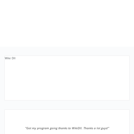
Wiki Dll
”Got my program going thanks to WikiDll. Thanks a lot guys!”