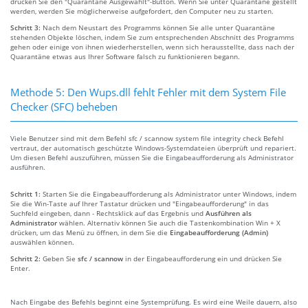
drücken Sie den "Quarantäne Ausgewählt"-Button. Wenn Sie unter Quarantäne gestellt
werden, werden Sie möglicherweise aufgefordert, den Computer neu zu starten.
Schritt 3:
Nach dem Neustart des Programms können Sie alle unter Quarantäne
stehenden Objekte löschen, indem Sie zum entsprechenden Abschnitt des Programms
gehen oder einige von ihnen wiederherstellen, wenn sich herausstellte, dass nach der
Quarantäne etwas aus Ihrer Software falsch zu funktionieren begann.
Methode 5: Den Wups.dll fehlt Fehler mit dem System File
Checker (SFC) beheben
Viele Benutzer sind mit dem Befehl sfc / scannow system file integrity check Befehl
vertraut, der automatisch geschützte Windows-Systemdateien überprüft und repariert.
Um diesen Befehl auszuführen, müssen Sie die Eingabeaufforderung als Administrator
ausführen.
Schritt 1:
Starten Sie die Eingabeaufforderung als Administrator unter Windows, indem
Sie die Win-Taste auf Ihrer Tastatur drücken und "Eingabeaufforderung" in das
Suchfeld eingeben, dann - Rechtsklick auf das Ergebnis und
Ausführen als
Administrator
wählen. Alternativ können Sie auch die Tastenkombination Win + X
drücken, um das Menü zu öffnen, in dem Sie die
Eingabeaufforderung (Admin)
auswählen können.
Schritt 2:
Geben Sie
sfc / scannow
in der Eingabeaufforderung ein und drücken Sie
Enter.
Nach Eingabe des Befehls beginnt eine Systemprüfung. Es wird eine Weile dauern, also