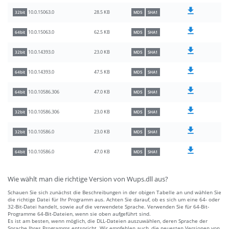
28.5 KB
10.0.15063.0
32bit
MD5
SHA1
62.5 KB
10.0.15063.0
64bit
MD5
SHA1
23.0 KB
10.0.14393.0
32bit
MD5
SHA1
47.5 KB
10.0.14393.0
64bit
MD5
SHA1
47.0 KB
10.0.10586.306
64bit
MD5
SHA1
23.0 KB
10.0.10586.306
32bit
MD5
SHA1
23.0 KB
10.0.10586.0
32bit
MD5
SHA1
47.0 KB
10.0.10586.0
64bit
MD5
SHA1
Wie wählt man die richtige Version von Wups.dll aus?
Schauen Sie sich zunächst die Beschreibungen in der obigen Tabelle an und wählen Sie
die richtige Datei für Ihr Programm aus. Achten Sie darauf, ob es sich um eine 64- oder
32-Bit-Datei handelt, sowie auf die verwendete Sprache. Verwenden Sie für 64-Bit-
Programme 64-Bit-Dateien, wenn sie oben aufgeführt sind.
Es ist am besten, wenn möglich, die DLL-Dateien auszuwählen, deren Sprache der
Sprache Ihres Programms entspricht. Wir empfehlen auch, die neuesten Versionen von