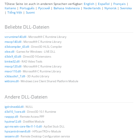
TDiese Seite ist auch in anderen Sprachen verfügbar:
English
|
Español
|
Français
|
Italiano
|
Português
|
Русский
|
Bahasa Indonesia
|
Nederlands
|
Nynorsk
|
Svenska
|
Tiếng Việt
|
Suomi
Beliebte DLL-Dateien
vcruntime140.dll
- Microsoft® C Runtime Library
msvcp140.dll
- Microsoft® C Runtime Library
d3dcompiler_43.dll
- Direct3D HLSL Compiler
xlive.dll
- Games for Windows - LIVE DLL
d3dx9_43.dll
- Direct3D 9 Extensions
binkw32.dll
- RAD Video Tools
msvcp120.dll
- Microsoft® C Runtime Library
msvcr110.dll
- Microsoft® C Runtime Library
x3daudio1_7.dll
- 3D Audio Library
wldcore.dll
- Windows Live Client Shared Platform Module
Andere DLL-Dateien
igdrclneo64.dll
- NULL
d3d10_1core.dll
- Direct3D 10.1 Runtime
rasppp.dll
- Remote Access PPP
hpzinw12.dll
- Dot4Net Module
api-ms-win-core-file-l1-1-0.dll
- ApiSet Stub DLL
hpscantrdrvwn8.dll
- HPScanTRDrv Module
sessenv.dll
- Remote Desktop Configuration service