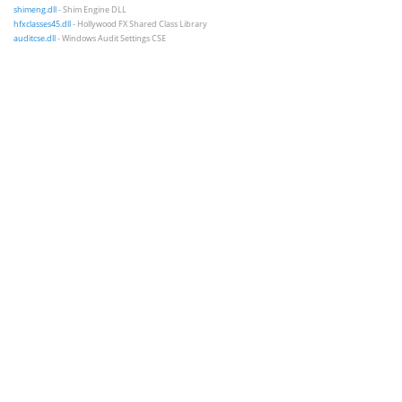
shimeng.dll
- Shim Engine DLL
hfxclasses45.dll
- Hollywood FX Shared Class Library
auditcse.dll
- Windows Audit Settings CSE