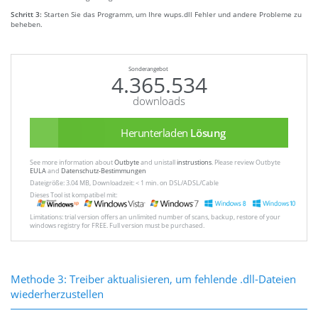
Schritt 3:
Starten Sie das Programm, um Ihre wups.dll Fehler und andere Probleme zu
beheben.
Sonderangebot
4.365.534
downloads
Herunterladen
Lösung
See more information about
Outbyte
and unistall
instrustions
. Please review Outbyte
EULA
and
Datenschutz-Bestimmungen
Dateigröße: 3.04 MB, Downloadzeit: < 1 min. on DSL/ADSL/Cable
Dieses Tool ist kompatibel mit:
Limitations: trial version offers an unlimited number of scans, backup, restore of your
windows registry for FREE. Full version must be purchased.
Methode 3: Treiber aktualisieren, um fehlende .dll-Dateien
wiederherzustellen