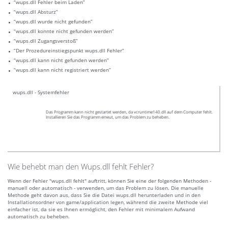
“wups.dll Fehler beim Laden”
“wups.dll Absturz”
“wups.dll wurde nicht gefunden”
“wups.dll konnte nicht gefunden werden”
“wups.dll Zugangsverstoß”
“Der Prozedureinstiegspunkt wups.dll Fehler”
“wups.dll kann nicht gefunden werden”
“wups.dll kann nicht registriert werden”
wups.dll - Systemfehler
Das Programm kann nicht gestartet werden, da vcruntime140.dll auf dem Computer fehlt.
Installieren Sie das Programm emeut, um das Problem zu beheben.
Wie behebt man den Wups.dll fehlt Fehler?
Wenn der Fehler "wups.dll fehlt" auftritt, können Sie eine der folgenden Methoden -
manuell oder automatisch - verwenden, um das Problem zu lösen. Die manuelle
Methode geht davon aus, dass Sie die Datei wups.dll herunterladen und in den
Installationsordner von game/application legen, während die zweite Methode viel
einfacher ist, da sie es Ihnen ermöglicht, den Fehler mit minimalem Aufwand
automatisch zu beheben.