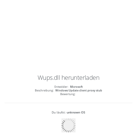
Wups.dll
herunterladen
Entwickler:
Microsoft
Beschreibung:
Windows Update client proxy stub
Bewertung:
Du läufst:
unknown OS