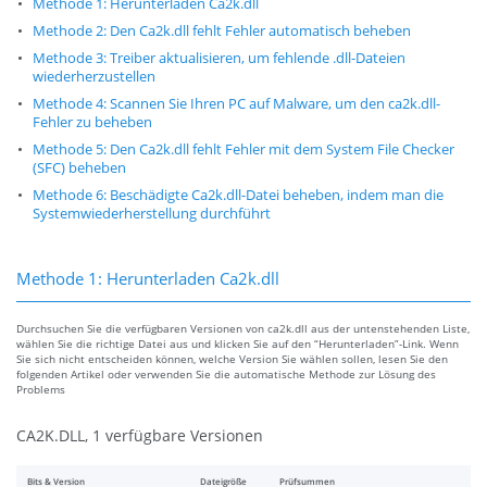
Methode 1: Herunterladen Ca2k.dll
Methode 2: Den Ca2k.dll fehlt Fehler automatisch beheben
Methode 3: Treiber aktualisieren, um fehlende .dll-Dateien
wiederherzustellen
Methode 4: Scannen Sie Ihren PC auf Malware, um den ca2k.dll-
Fehler zu beheben
Methode 5: Den Ca2k.dll fehlt Fehler mit dem System File Checker
(SFC) beheben
Methode 6: Beschädigte Ca2k.dll-Datei beheben, indem man die
Systemwiederherstellung durchführt
Methode 1: Herunterladen Ca2k.dll
Durchsuchen Sie die verfügbaren Versionen von ca2k.dll aus der untenstehenden Liste,
wählen Sie die richtige Datei aus und klicken Sie auf den “Herunterladen”-Link. Wenn
Sie sich nicht entscheiden können, welche Version Sie wählen sollen, lesen Sie den
folgenden Artikel oder verwenden Sie die automatische Methode zur Lösung des
Problems
CA2K.DLL, 1 verfügbare Versionen
Bits & Version
Dateigröße
Prüfsummen