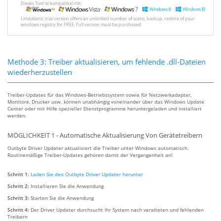
Dieses Tool ist kompatibel mit:
Limitations: trial version offers an unlimited number of scans, backup, restore of your
windows registry for FREE. Full version must be purchased.
Methode 3: Treiber aktualisieren, um fehlende .dll-Dateien
wiederherzustellen
Treiber-Updates für das Windows-Betriebssystem sowie für Netzwerkadapter,
Monitore, Drucker usw. können unabhängig voneinander über das Windows Update
Center oder mit Hilfe spezieller Dienstprogramme heruntergeladen und installiert
werden.
MÖGLICHKEIT 1 - Automatische Aktualisierung Von Gerätetreibern
Outbyte Driver Updater aktualisiert die Treiber unter Windows automatisch.
Routinemäßige Treiber-Updates gehören damit der Vergangenheit an!
Schritt 1:
Laden Sie den Outbyte Driver Updater herunter
Schritt 2:
Installieren Sie die Anwendung
Schritt 3:
Starten Sie die Anwendung
Schritt 4:
Der Driver Updater durchsucht Ihr System nach veralteten und fehlenden
Treibern