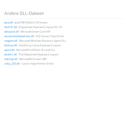
Andere DLL-Dateien
java.dll
- Java(TM) Platform SE binary
kbd101.dll
- JP Japanese Keyboard Layout for 101
winscard.dll
- Microsoft Smart Card API
sensorshidclassdriver.dll
- HID Sensor Class Driver
reagent.dll
- Microsoft Windows Recovery Agent DLL
kbdnso.dll
- Sesotho sa Leboa Keyboard Layout
apircl.dll
- Microsoft® InfoTech IR Local DLL
kbdth1.dll
- Thai Pattachote Keyboard Layout
imkrhjd.dll
- Microsoft® Korean IME
cnbp_325.dll
- Canon Inkjet Printer Driver