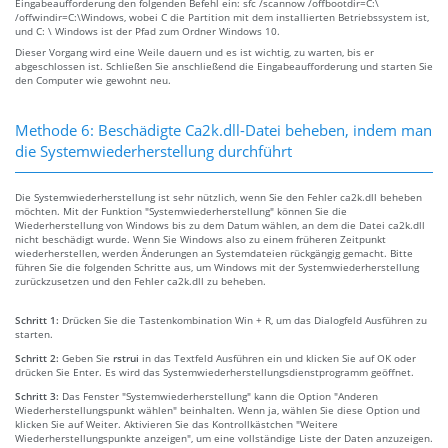
Eingabeaufforderung den folgenden Befehl ein: sfc /scannow /offbootdir=C:\
/offwindir=C:\Windows, wobei C die Partition mit dem installierten Betriebssystem ist,
und C: \ Windows ist der Pfad zum Ordner Windows 10.
Dieser Vorgang wird eine Weile dauern und es ist wichtig, zu warten, bis er
abgeschlossen ist. Schließen Sie anschließend die Eingabeaufforderung und starten Sie
den Computer wie gewohnt neu.
Methode 6: Beschädigte Ca2k.dll-Datei beheben, indem man
die Systemwiederherstellung durchführt
Die Systemwiederherstellung ist sehr nützlich, wenn Sie den Fehler ca2k.dll beheben
möchten. Mit der Funktion "Systemwiederherstellung" können Sie die
Wiederherstellung von Windows bis zu dem Datum wählen, an dem die Datei ca2k.dll
nicht beschädigt wurde. Wenn Sie Windows also zu einem früheren Zeitpunkt
wiederherstellen, werden Änderungen an Systemdateien rückgängig gemacht. Bitte
führen Sie die folgenden Schritte aus, um Windows mit der Systemwiederherstellung
zurückzusetzen und den Fehler ca2k.dll zu beheben.
Schritt 1:
Drücken Sie die Tastenkombination Win + R, um das Dialogfeld Ausführen zu
starten.
Schritt 2:
Geben Sie
rstrui
in das Textfeld Ausführen ein und klicken Sie auf OK oder
drücken Sie Enter. Es wird das Systemwiederherstellungsdienstprogramm geöffnet.
Schritt 3:
Das Fenster "Systemwiederherstellung" kann die Option "Anderen
Wiederherstellungspunkt wählen" beinhalten. Wenn ja, wählen Sie diese Option und
klicken Sie auf Weiter. Aktivieren Sie das Kontrollkästchen "Weitere
Wiederherstellungspunkte anzeigen", um eine vollständige Liste der Daten anzuzeigen.