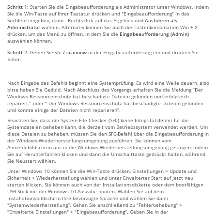
Schritt 1:
Starten Sie die Eingabeaufforderung als Administrator unter Windows, indem
Sie die Win-Taste auf Ihrer Tastatur drücken und "Eingabeaufforderung" in das
Suchfeld eingeben, dann - Rechtsklick auf das Ergebnis und
Ausführen als
Administrator
wählen. Alternativ können Sie auch die Tastenkombination Win + X
drücken, um das Menü zu öffnen, in dem Sie die
Eingabeaufforderung (Admin)
auswählen können.
Schritt 2:
Geben Sie
sfc / scannow
in der Eingabeaufforderung ein und drücken Sie
Enter.
Nach Eingabe des Befehls beginnt eine Systemprüfung. Es wird eine Weile dauern, also
bitte haben Sie Geduld. Nach Abschluss des Vorgangs erhalten Sie die Meldung “Der
Windows-Ressourcenschutz hat beschädigte Dateien gefunden und erfolgreich
repariert.” oder “ Der Windows-Ressourcenschutz hat beschädigte Dateien gefunden
und konnte einige der Dateien nicht reparieren”.
Beachten Sie, dass der System File Checker (SFC) keine Integritätsfehler für die
Systemdateien beheben kann, die derzeit vom Betriebssystem verwendet werden. Um
diese Dateien zu beheben, müssen Sie den SFC-Befehl über die Eingabeaufforderung in
der Windows-Wiederherstellungsumgebung ausführen. Sie können vom
Anmeldebildschirm aus in die Windows-Wiederherstellungsumgebung gelangen, indem
Sie auf Herunterfahren klicken und dann die Umschalttaste gedrückt halten, während
Sie Neustart wählen.
Unter Windows 10 können Sie die Win-Taste drücken, Einstellungen > Update und
Sicherheit > Wiederherstellung wählen und unter Erweiterter Start auf Jetzt neu
starten klicken. Sie können auch von der Installationsdiskette oder dem bootfähigen
USB-Stick mit der Windows 10-Ausgabe booten. Wählen Sie auf dem
Installationsbildschirm Ihre bevorzugte Sprache und wählen Sie dann
"Systemwiederherstellung". Gehen Sie anschließend zu "Fehlerbehebung" >
"Erweiterte Einstellungen" > "Eingabeaufforderung". Geben Sie in der