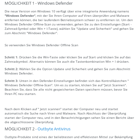
MÖGLICHKEIT 1 - Windows Defender
Die neue Version von Windows 10 verfügt über eine integrierte Anwendung namens
"Windows Defender"
, mit der Sie Ihren Computer auf Viren überprüfen und Malware
entfernen können, die bei laufendem Betriebssystem schwer zu entfernen ist. Um den
Windows Defender Offline-Scan zu verwenden, gehen Sie zu den Einstellungen (Start -
Zahnrad-Symbol oder Win + I-Taste), wählen Sie "Update und Sicherheit" und gehen Sie
zum Abschnitt "Windows Defender".
So verwenden Sie Windows Defender Offline Scan
Schritt 1:
Drücken Sie die Win-Taste oder klicken Sie auf Start und klicken Sie auf das
Zahnradsymbol. Alternativ können Sie auch die Tastenkombination Win + I drücken.
Schritt 2:
Wählen Sie die Option Update und Sicherheit und gehen Sie zum Abschnitt
Windows Defender.
Schritt 3:
Unten in den Defender-Einstellungen befindet sich das Kontrollkästchen "
Windows Defender Offline-Scan". Um es zu starten, klicken Sie auf "Jetzt Scannen".
Beachten Sie, dass Sie alle nicht gespeicherten Daten speichern müssen, bevor Sie
Ihren PC neu starten.
Nach dem Klicken auf " Jetzt scannen" startet der Computer neu und startet
automatisch die Suche nach Viren und Malware. Nach Abschluss der Überprüfung
startet der Computer neu, und in den Benachrichtigungen sehen Sie einen Bericht über
die abgeschlossene Überprüfung.
MÖGLICHKEIT 2 -
Outbyte Antivirus
Outbyte-Produkte sind eines der beliebtesten und effektivsten Mittel zur Bekämpfung