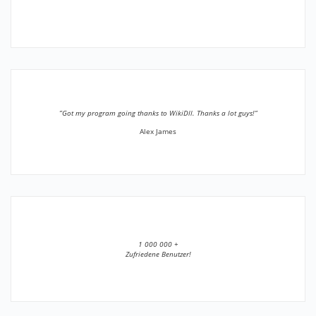
”Got my program going thanks to WikiDll. Thanks a lot guys!”
Alex James
1 000 000 +
Zufriedene Benutzer!