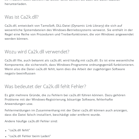
herunterladen.
Was ist Ca2k.dll?
Ca2k.dll, entwickelt von TamoSoft, DLL-Datei (Dynamic Link Library) die sich auf
wesentliche Systemdateien des Windows-Betriebssystems verweist. Sie enthält in der
Regel eine Reihe von Prozeduren und Treiberfunktionen, die von Windows angewendet
werden können.
Wozu wird Ca2k.dll verwendet?
Ca2k.dll file, auch bekannt als ca2k.dll, wird häufig mit ca2k.dll. Es ist eine wesentliche
Komponente, die sicherstellt, dass Windows-Programme ordnungsgemäß funktionieren.
Wenn also die Datei ca2k.dll fehlt, kann dies die Arbeit der zugehörigen Software
negativ beeinflussen
Was bedeutet der Ca2k.dll fehlt Fehler?
Es gibt mehrere Gründe, die zu Fehlern bei ca2k.dll führen können. Dazu gehören
Probleme mit der Windows-Registrierung, bösartige Software, fehlerhafte
Anwendungen usw.
Fehlermeldungen im Zusammenhang mit der Datei ca2k.dll können auch anzeigen,
dass die Datei falsch installiert, beschädigt oder entfernt wurde.
Andere häufige ca2k.dll Fehler sind:
“ca2k.dll fehlt”
“ca2k.dll Fehler beim Laden”