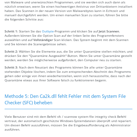
von Malware und unerwünschten Programmen, und sie werden sich auch dann als
nützlich erweisen, wenn Sie einen hochwertigen Antivirus von Drittanbietern installiert
haben. Das Scannen in der neuen Version von Malwarebytes kann in Echtzeit und
manuell durchgeführt werden. Um einen manuellen Scan zu starten, führen Sie bitte
die folgenden Schritte aus:
Schritt 1:
Starten Sie das
Outbyte
-Programm und klicken Sie auf
Jetzt Scannen
.
Außerdem können Sie die Option Scan auf der linken Seite des Programmfensters
auswählen und auf
Vollständiger
Scan klicken. Das System beginnt mit dem Scannen
und Sie können die Scanergebnisse sehen.
Schritt 2:
Wählen Sie die Elemente aus, die Sie unter Quarantäne stellen möchten, und
drücken Sie den "Quarantäne Ausgewählt"-Button. Wenn Sie unter Quarantäne gestellt
werden, werden Sie möglicherweise aufgefordert, den Computer neu zu starten.
Schritt 3:
Nach dem Neustart des Programms können Sie alle unter Quarantäne
stehenden Objekte löschen, indem Sie zum entsprechenden Abschnitt des Programms
gehen oder einige von ihnen wiederherstellen, wenn sich herausstellte, dass nach der
Quarantäne etwas aus Ihrer Software falsch zu funktionieren begann.
Methode 5: Den Ca2k.dll fehlt Fehler mit dem System File
Checker (SFC) beheben
Viele Benutzer sind mit dem Befehl sfc / scannow system file integrity check Befehl
vertraut, der automatisch geschützte Windows-Systemdateien überprüft und repariert.
Um diesen Befehl auszuführen, müssen Sie die Eingabeaufforderung als Administrator
ausführen.