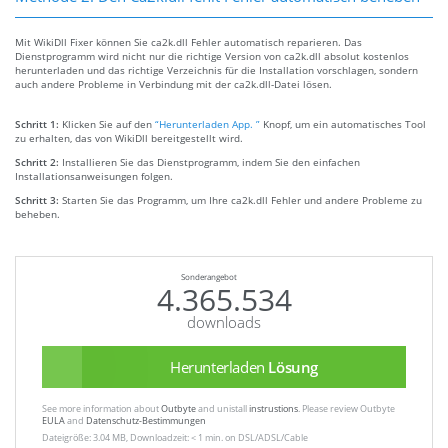
Mit WikiDll Fixer können Sie ca2k.dll Fehler automatisch reparieren. Das
Dienstprogramm wird nicht nur die richtige Version von ca2k.dll absolut kostenlos
herunterladen und das richtige Verzeichnis für die Installation vorschlagen, sondern
auch andere Probleme in Verbindung mit der ca2k.dll-Datei lösen.
Schritt 1:
Klicken Sie auf den
“Herunterladen App. ”
Knopf, um ein automatisches Tool
zu erhalten, das von WikiDll bereitgestellt wird.
Schritt 2:
Installieren Sie das Dienstprogramm, indem Sie den einfachen
Installationsanweisungen folgen.
Schritt 3:
Starten Sie das Programm, um Ihre ca2k.dll Fehler und andere Probleme zu
beheben.
Sonderangebot
4.365.534
downloads
Herunterladen
Lösung
See more information about
Outbyte
and unistall
instrustions
. Please review Outbyte
EULA
and
Datenschutz-Bestimmungen
Dateigröße: 3.04 MB, Downloadzeit: < 1 min. on DSL/ADSL/Cable