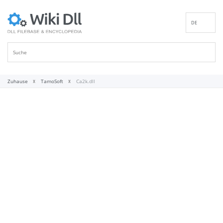
DE
EN
ES
FR
IT
Zuhause
TamoSoft
Ca2k.dll
PT
RU
ID
NL
NN
SV
VI
FI