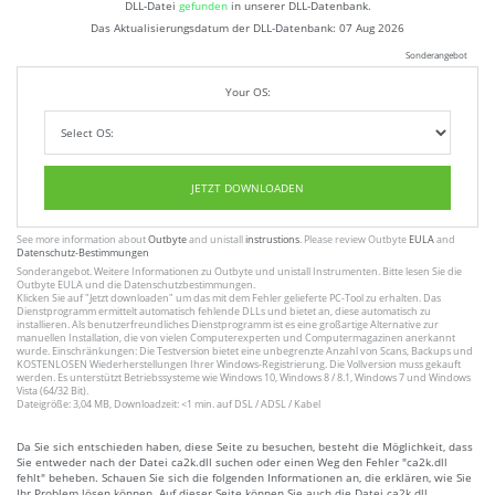
DLL-Datei
gefunden
in unserer DLL-Datenbank.
Das Aktualisierungsdatum der DLL-Datenbank:
07 Aug 2026
Sonderangebot
Your OS:
JETZT DOWNLOADEN
See more information about
Outbyte
and unistall
instrustions
. Please review Outbyte
EULA
and
Datenschutz-Bestimmungen
Sonderangebot. Weitere Informationen zu
Outbyte
und unistall
Instrumenten
. Bitte lesen Sie die
Outbyte
EULA
und
die Datenschutzbestimmungen
.
Klicken Sie auf
"Jetzt downloaden"
um das mit dem Fehler gelieferte PC-Tool zu erhalten. Das
Dienstprogramm ermittelt automatisch fehlende DLLs und bietet an, diese automatisch zu
installieren. Als benutzerfreundliches Dienstprogramm ist es eine großartige Alternative zur
manuellen Installation, die von vielen Computerexperten und Computermagazinen anerkannt
wurde. Einschränkungen: Die Testversion bietet eine unbegrenzte Anzahl von Scans, Backups und
KOSTENLOSEN Wiederherstellungen Ihrer Windows-Registrierung. Die Vollversion muss gekauft
werden. Es unterstützt Betriebssysteme wie Windows 10, Windows 8 / 8.1, Windows 7 und Windows
Vista (64/32 Bit).
Dateigröße: 3,04 MB, Downloadzeit: <1 min. auf DSL / ADSL / Kabel
Da Sie sich entschieden haben, diese Seite zu besuchen, besteht die Möglichkeit, dass
Sie entweder nach der Datei ca2k.dll suchen oder einen Weg den Fehler "ca2k.dll
fehlt" beheben. Schauen Sie sich die folgenden Informationen an, die erklären, wie Sie
Ihr Problem lösen können. Auf dieser Seite können Sie auch die Datei ca2k.dll