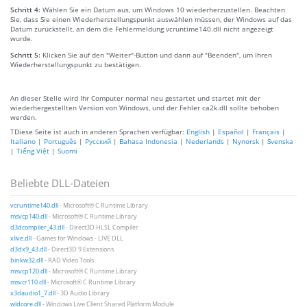
Schritt 4:
Wählen Sie ein Datum aus, um Windows 10 wiederherzustellen. Beachten
Sie, dass Sie einen Wiederherstellungspunkt auswählen müssen, der Windows auf das
Datum zurückstellt, an dem die Fehlermeldung vcruntime140.dll nicht angezeigt
wurde.
Schritt 5:
Klicken Sie auf den "Weiter"-Button und dann auf "Beenden", um Ihren
Wiederherstellungspunkt zu bestätigen.
An dieser Stelle wird Ihr Computer normal neu gestartet und startet mit der
wiederhergestellten Version von Windows, und der Fehler ca2k.dll sollte behoben
werden.
TDiese Seite ist auch in anderen Sprachen verfügbar:
English
|
Español
|
Français
|
Italiano
|
Português
|
Русский
|
Bahasa Indonesia
|
Nederlands
|
Nynorsk
|
Svenska
|
Tiếng Việt
|
Suomi
Beliebte DLL-Dateien
vcruntime140.dll
- Microsoft® C Runtime Library
msvcp140.dll
- Microsoft® C Runtime Library
d3dcompiler_43.dll
- Direct3D HLSL Compiler
xlive.dll
- Games for Windows - LIVE DLL
d3dx9_43.dll
- Direct3D 9 Extensions
binkw32.dll
- RAD Video Tools
msvcp120.dll
- Microsoft® C Runtime Library
msvcr110.dll
- Microsoft® C Runtime Library
x3daudio1_7.dll
- 3D Audio Library
wldcore.dll
- Windows Live Client Shared Platform Module