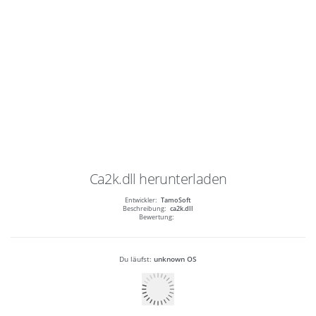
Ca2k.dll
herunterladen
Entwickler:
TamoSoft
Beschreibung:
ca2k.dll
Bewertung:
Du läufst:
unknown OS