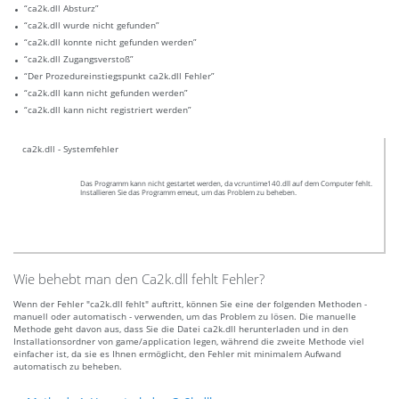
“ca2k.dll Absturz”
“ca2k.dll wurde nicht gefunden”
“ca2k.dll konnte nicht gefunden werden”
“ca2k.dll Zugangsverstoß”
“Der Prozedureinstiegspunkt ca2k.dll Fehler”
“ca2k.dll kann nicht gefunden werden”
“ca2k.dll kann nicht registriert werden”
ca2k.dll - Systemfehler
Das Programm kann nicht gestartet werden, da vcruntime140.dll auf dem Computer fehlt.
Installieren Sie das Programm emeut, um das Problem zu beheben.
Wie behebt man den Ca2k.dll fehlt Fehler?
Wenn der Fehler "ca2k.dll fehlt" auftritt, können Sie eine der folgenden Methoden -
manuell oder automatisch - verwenden, um das Problem zu lösen. Die manuelle
Methode geht davon aus, dass Sie die Datei ca2k.dll herunterladen und in den
Installationsordner von game/application legen, während die zweite Methode viel
einfacher ist, da sie es Ihnen ermöglicht, den Fehler mit minimalem Aufwand
automatisch zu beheben.