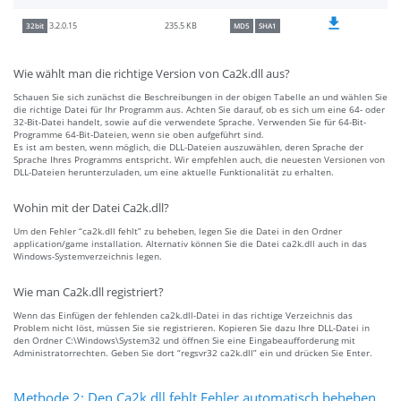
235.5 KB
3.2.0.15
32bit
MD5
SHA1
Wie wählt man die richtige Version von Ca2k.dll aus?
Schauen Sie sich zunächst die Beschreibungen in der obigen Tabelle an und wählen Sie
die richtige Datei für Ihr Programm aus. Achten Sie darauf, ob es sich um eine 64- oder
32-Bit-Datei handelt, sowie auf die verwendete Sprache. Verwenden Sie für 64-Bit-
Programme 64-Bit-Dateien, wenn sie oben aufgeführt sind.
Es ist am besten, wenn möglich, die DLL-Dateien auszuwählen, deren Sprache der
Sprache Ihres Programms entspricht. Wir empfehlen auch, die neuesten Versionen von
DLL-Dateien herunterzuladen, um eine aktuelle Funktionalität zu erhalten.
Wohin mit der Datei Ca2k.dll?
Um den Fehler “ca2k.dll fehlt” zu beheben, legen Sie die Datei in den Ordner
application/game installation. Alternativ können Sie die Datei ca2k.dll auch in das
Windows-Systemverzeichnis legen.
Wie man Ca2k.dll registriert?
Wenn das Einfügen der fehlenden ca2k.dll-Datei in das richtige Verzeichnis das
Problem nicht löst, müssen Sie sie registrieren. Kopieren Sie dazu Ihre DLL-Datei in
den Ordner C:\Windows\System32 und öffnen Sie eine Eingabeaufforderung mit
Administratorrechten. Geben Sie dort “regsvr32 ca2k.dll” ein und drücken Sie Enter.
Methode 2: Den Ca2k.dll fehlt Fehler automatisch beheben