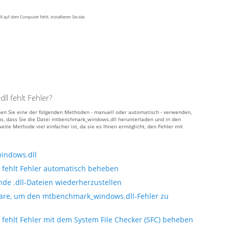
 auf dem Computer fehlt. Installieren Sie das
 fehlt Fehler?
nen Sie eine der folgenden Methoden - manuell oder automatisch - verwenden,
s, dass Sie die Datei mtbenchmark_windows.dll herunterladen und in den
ite Methode viel einfacher ist, da sie es Ihnen ermöglicht, den Fehler mit
indows.dll
fehlt Fehler automatisch beheben
nde .dll-Dateien wiederherzustellen
ware, um den mtbenchmark_windows.dll-Fehler zu
ehlt Fehler mit dem System File Checker (SFC) beheben