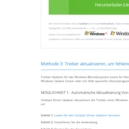
Herunterladen
Lö
See more information about
Outbyte
and unistall
instrustions
. Please revi
Dateigröße: 3.04 MB, Downloadzeit: < 1 min. on DSL/ADSL/Cable
Dieses Tool ist kompatibel mit:
Limitations: trial version offers an unlimited number of scans, backup, rest
Methode 3: Treiber aktualisieren, um fehlen
Treiber-Updates für das Windows-Betriebssystem sowie für Ne
Windows Update Center oder mit Hilfe spezieller Dienstprogra
MÖGLICHKEIT 1 - Automatische Aktualisierung Von 
Outbyte Driver Updater aktualisiert die Treiber unter Window
an!
Schritt 1:
Laden Sie den Outbyte Driver Updater herunter
Schritt 2:
Installieren Sie die Anwendung