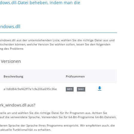
ows.dll-Datei beheben, indem man die
ndows.dll
ndows.dll aus der untenstehenden Liste, wählen Sie die richtige Datei aus und
ntscheiden können, welche Version Sie wählen sollen, lesen Sie den folgenden
ung des Problems
Versionen
Beschreibung
Prüfsummen
a1b8d84c9ef42ff7e1cfe206a695c36e
MD5
SHA1
rk_windows.dll aus?
elle an und wählen Sie die richtige Datei für Ihr Programm aus. Achten Sie
e auf die verwendete Sprache. Verwenden Sie für 64-Bit-Programme 64-Bit-Dateien,
deren Sprache der Sprache Ihres Programms entspricht. Wir empfehlen auch, die
ktuelle Funktionalität zu erhalten.