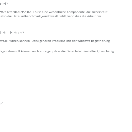
det?
ff7e1cfe206a695c36e. Es ist eine wesentliche Komponente, die sicherstellt,
so die Datei mtbenchmark_windows.dll fehlt, kann dies die Arbeit der
ehlt Fehler?
ws.dll führen können. Dazu gehören Probleme mit der Windows-Registrierung,
ndows.dll können auch anzeigen, dass die Datei falsch installiert, beschädigt
r”