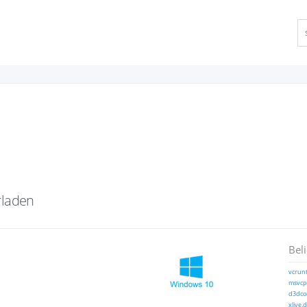
rladen
Bel
vcrunt
msvcp1
d3dcom
xlive.d