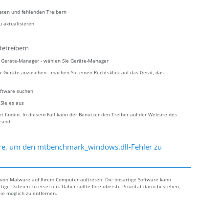
teten und fehlenden Treibern
u aktualisieren
tetreibern
ie Geräte-Manager - wählen Sie Geräte-Manager
r Geräte anzusehen - machen Sie einen Rechtsklick auf das Gerät, das
oftware suchen
 Sie es aus
 finden. In diesem Fall kann der Benutzer den Treiber auf der Website des
 sind
are, um den mtbenchmark_windows.dll-Fehler zu
on Malware auf Ihrem Computer auftreten. Die bösartige Software kann
ige Dateien zu ersetzen. Daher sollte Ihre oberste Priorität darin bestehen,
ie möglich zu entfernen.