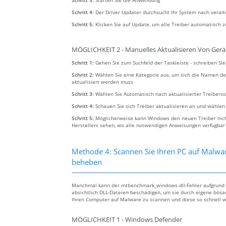
Schritt 3:
Starten Sie die Anwendung
Schritt 4:
Der Driver Updater durchsucht Ihr System nach veral
Schritt 5:
Klicken Sie auf Update, um alle Treiber automatisch z
MÖGLICHKEIT 2 - Manuelles Aktualisieren Von Gerä
Schritt 1:
Gehen Sie zum Suchfeld der Taskleiste - schreiben S
Schritt 2:
Wählen Sie eine Kategorie aus, um sich die Namen de
aktualisiert werden muss
Schritt 3:
Wählen Sie Automatisch nach aktualisierter Treibers
Schritt 4:
Schauen Sie sich Treiber aktualisieren an und wählen
Schritt 5:
Möglicherweise kann Windows den neuen Treiber nicht
Herstellers sehen, wo alle notwendigen Anweisungen verfügbar
Methode 4: Scannen Sie Ihren PC auf Malw
beheben
Manchmal kann der mtbenchmark_windows.dll-Fehler aufgrund v
absichtlich DLL-Dateien beschädigen, um sie durch eigene bösart
Ihren Computer auf Malware zu scannen und diese so schnell w
MÖGLICHKEIT 1 - Windows Defender