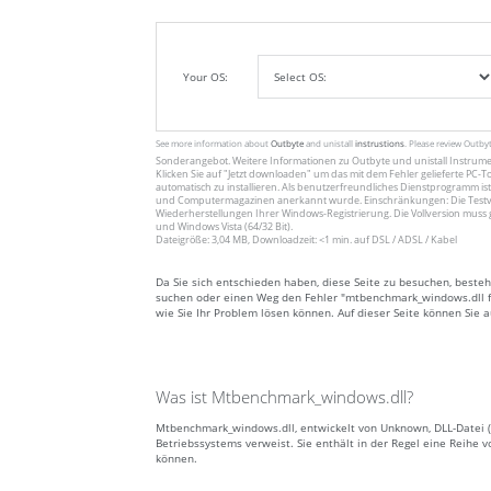
Your OS:
See more information about
Outbyte
and unistall
instrustions
. Please review Outby
Sonderangebot. Weitere Informationen zu
Outbyte
und unistall
Instrum
Klicken Sie auf
"Jetzt downloaden"
um das mit dem Fehler gelieferte PC-To
automatisch zu installieren. Als benutzerfreundliches Dienstprogramm ist
und Computermagazinen anerkannt wurde. Einschränkungen: Die Testv
Wiederherstellungen Ihrer Windows-Registrierung. Die Vollversion muss 
und Windows Vista (64/32 Bit).
Dateigröße: 3,04 MB, Downloadzeit: <1 min. auf DSL / ADSL / Kabel
Da Sie sich entschieden haben, diese Seite zu besuchen, beste
suchen oder einen Weg den Fehler "mtbenchmark_windows.dll feh
wie Sie Ihr Problem lösen können. Auf dieser Seite können Sie
Was ist Mtbenchmark_windows.dll?
Mtbenchmark_windows.dll, entwickelt von Unknown, DLL-Datei (
Betriebssystems verweist. Sie enthält in der Regel eine Reih
können.