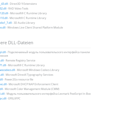
43.dll
- Direct3D 9 Extensions
2.dll
- RAD Video Tools
20.dll
- Microsoft® C Runtime Library
10.dll
- Microsoft® C Runtime Library
io1_7.dll
- 3D Audio Library
e.dll
- Windows Live Client Shared Platform Module
ere DLL-Dateien
l.dll
- Подключаемый модуль пользовательского интерфейса панели
ления
dll
- Remote Registry Service
1.dll
- Microsoft® C Runtime Library
scodecs.dll
- Microsoft Windows Codecs Library
dll
- Microsoft DirectX Typography Services
dll
- Power2Go resource file
c.dll
- Microsoft DHCP NAP Enforcement Client
dll
- Microsoft Color Management Module (CMM)
.dll
- Модуль пользовательского интерфейса Lexmark PostScript In-Box
pc.dll
- EP0LXFPC