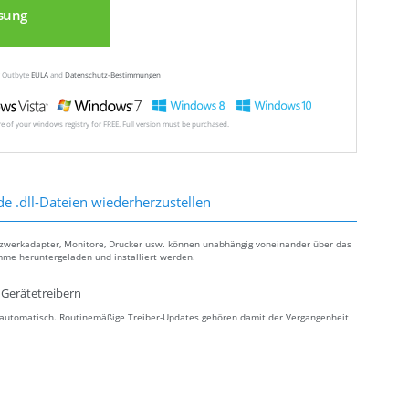
sung
ew Outbyte
EULA
and
Datenschutz-Bestimmungen
ore of your windows registry for FREE. Full version must be purchased.
de .dll-Dateien wiederherzustellen
tzwerkadapter, Monitore, Drucker usw. können unabhängig voneinander über das
mme heruntergeladen und installiert werden.
Gerätetreibern
s automatisch. Routinemäßige Treiber-Updates gehören damit der Vergangenheit