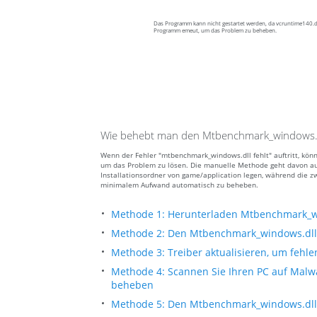
Das Programm kann nicht gestartet werden, da vcruntime140.dll
Programm emeut, um das Problem zu beheben.
Wie behebt man den Mtbenchmark_windows.dll
Wenn der Fehler "mtbenchmark_windows.dll fehlt" auftritt, kön
um das Problem zu lösen. Die manuelle Methode geht davon au
Installationsordner von game/application legen, während die zwe
minimalem Aufwand automatisch zu beheben.
Methode 1: Herunterladen Mtbenchmark_w
Methode 2: Den Mtbenchmark_windows.dll 
Methode 3: Treiber aktualisieren, um fehle
Methode 4: Scannen Sie Ihren PC auf Mal
beheben
Methode 5: Den Mtbenchmark_windows.dll f