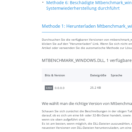
Methode 6: Beschädigte Mtbenchmark_wind
Systemwiederherstellung durchführt
Methode 1: Herunterladen Mtbenchmark_wi
Durchsuchen Sie die verfügbaren Versionen von mtbenchmark_wi
klicken Sie auf den “Herunterladen”-Link. Wenn Sie sich nicht e
Artikel oder verwenden Sie die automatische Methode zur Lös
MTBENCHMARK_WINDOWS.DLL, 1 verfügbare 
Bits & Version
Dateigröße
Sprache
25.2 KB
0.0.0.0
64bit
Wie wählt man die richtige Version von Mtbenchma
Schauen Sie sich zunächst die Beschreibungen in der obigen Tab
darauf, ob es sich um eine 64- oder 32-Bit-Datei handelt, sowi
wenn sie oben aufgeführt sind.
Es ist am besten, wenn möglich, die DLL-Dateien auszuwählen, 
neuesten Versionen von DLL-Dateien herunterzuladen, um eine a