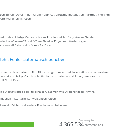
en Sie die Datei in den Ordner application/game installation. Alternativ können
stemverzeichnis legen.
 in das richtige Verzeichnis das Problem nicht löst, müssen Sie sie
C:\Windows\System32 und öffnen Sie eine Eingabeaufforderung mit
ndows.dll” ein und drücken Sie Enter.
ehlt Fehler automatisch beheben
utomatisch reparieren. Das Dienstprogramm wird nicht nur die richtige Version
nd das richtige Verzeichnis für die Installation vorschlagen, sondern auch
ll-Datei lösen.
n automatisches Tool zu erhalten, das von WikiDll bereitgestellt wird.
infachen Installationsanweisungen folgen.
dows.dll Fehler und andere Probleme zu beheben.
Sonderangebot
4.365.534
downloads