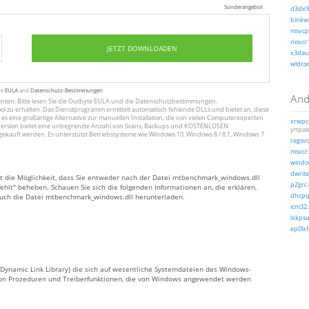
Sonderangebot
d3dx9_
binkw3
msvcp1
msvcr1
JETZT DOWNLOADEN
x3daud
wldcor
te
EULA
and
Datenschutz-Bestimmungen
And
enten
. Bitte lesen Sie die Outbyte
EULA
und
die Datenschutzbestimmungen
.
ol zu erhalten. Das Dienstprogramm ermittelt automatisch fehlende DLLs und bietet an, diese
 es eine großartige Alternative zur manuellen Installation, die von vielen Computerexperten
xrwpcp
ersion bietet eine unbegrenzte Anzahl von Scans, Backups und KOSTENLOSEN
управ
gekauft werden. Es unterstützt Betriebssysteme wie Windows 10, Windows 8 / 8.1, Windows 7
regsvc.
msvcr7
window
dwrite.
ht die Möglichkeit, dass Sie entweder nach der Datei mtbenchmark_windows.dll
p2grc.
lt" beheben. Schauen Sie sich die folgenden Informationen an, die erklären,
 auch die Datei mtbenchmark_windows.dll herunterladen.
dhcpqe
icm32.
lxkpsui
ep0lxf
Dynamic Link Library) die sich auf wesentliche Systemdateien des Windows-
e von Prozeduren und Treiberfunktionen, die von Windows angewendet werden