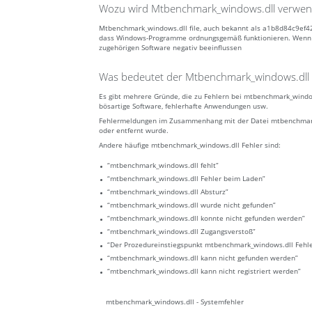
Wozu wird Mtbenchmark_windows.dll verwen
Mtbenchmark_windows.dll file, auch bekannt als a1b8d84c9ef42
dass Windows-Programme ordnungsgemäß funktionieren. Wenn al
zugehörigen Software negativ beeinflussen
Was bedeutet der Mtbenchmark_windows.dll f
Es gibt mehrere Gründe, die zu Fehlern bei mtbenchmark_windo
bösartige Software, fehlerhafte Anwendungen usw.
Fehlermeldungen im Zusammenhang mit der Datei mtbenchmark_wi
oder entfernt wurde.
Andere häufige mtbenchmark_windows.dll Fehler sind:
“mtbenchmark_windows.dll fehlt”
“mtbenchmark_windows.dll Fehler beim Laden”
“mtbenchmark_windows.dll Absturz”
“mtbenchmark_windows.dll wurde nicht gefunden”
“mtbenchmark_windows.dll konnte nicht gefunden werden”
“mtbenchmark_windows.dll Zugangsverstoß”
“Der Prozedureinstiegspunkt mtbenchmark_windows.dll Fehle
“mtbenchmark_windows.dll kann nicht gefunden werden”
“mtbenchmark_windows.dll kann nicht registriert werden”
mtbenchmark_windows.dll - Systemfehler