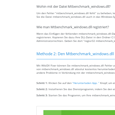
Wohin mit der Datei Mtbenchmark_windows.dll?
Um den Fehler “mtbenchmark_windows.dll fehlt” zu beheben, leg
Sie die Datei mtbenchmark_windows.dll auch in das Windows-Sy
Wie man Mtbenchmark_windows.dll registriert?
Wenn das Einfügen der fehlenden mtbenchmark_windows.dll-Datei
registrieren. Kopieren Sie dazu Ihre DLL-Datei in den Ordner 
Administratorrechten. Geben Sie dort “regsvr32 mtbenchmark_wi
Methode 2: Den Mtbenchmark_windows.dll f
Mit WikiDll Fixer können Sie mtbenchmark_windows.dll Fehler a
von mtbenchmark_windows.dll absolut kostenlos herunterladen u
andere Probleme in Verbindung mit der mtbenchmark_windows.d
Schritt 1:
Klicken Sie auf den
“Herunterladen App. ”
Knopf, um ei
Schritt 2:
Installieren Sie das Dienstprogramm, indem Sie den e
Schritt 3:
Starten Sie das Programm, um Ihre mtbenchmark_win