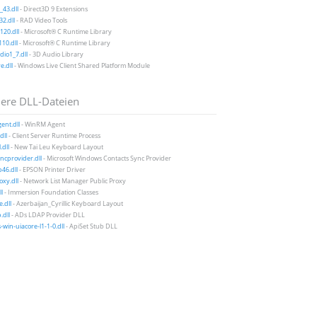
43.dll
- Direct3D 9 Extensions
2.dll
- RAD Video Tools
20.dll
- Microsoft® C Runtime Library
10.dll
- Microsoft® C Runtime Library
io1_7.dll
- 3D Audio Library
e.dll
- Windows Live Client Shared Platform Module
ere DLL-Dateien
ent.dll
- WinRM Agent
dll
- Client Server Runtime Process
.dll
- New Tai Leu Keyboard Layout
cprovider.dll
- Microsoft Windows Contacts Sync Provider
46.dll
- EPSON Printer Driver
xy.dll
- Network List Manager Public Proxy
ll
- Immersion Foundation Classes
.dll
- Azerbaijan_Cyrillic Keyboard Layout
.dll
- ADs LDAP Provider DLL
-win-uiacore-l1-1-0.dll
- ApiSet Stub DLL