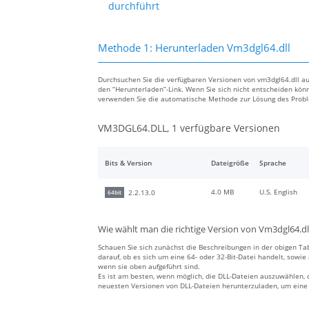
durchführt
Methode 1: Herunterladen Vm3dgl64.dll
Durchsuchen Sie die verfügbaren Versionen von vm3dgl64.dll aus
den “Herunterladen”-Link. Wenn Sie sich nicht entscheiden könn
verwenden Sie die automatische Methode zur Lösung des Prob
VM3DGL64.DLL, 1 verfügbare Versionen
Bits & Version
Dateigröße
Sprache
4.0 MB
U.S. English
2.2.13.0
64bit
Wie wählt man die richtige Version von Vm3dgl64.dl
Schauen Sie sich zunächst die Beschreibungen in der obigen Tab
darauf, ob es sich um eine 64- oder 32-Bit-Datei handelt, sowi
wenn sie oben aufgeführt sind.
Es ist am besten, wenn möglich, die DLL-Dateien auszuwählen, 
neuesten Versionen von DLL-Dateien herunterzuladen, um eine a