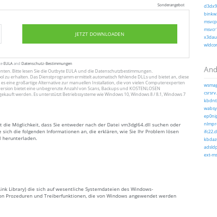
Sonderangebot
d3dx9_
binkw3
msvcp1
msvcr1
JETZT DOWNLOADEN
x3daud
wldcor
te
EULA
and
Datenschutz-Bestimmungen
And
enten
. Bitte lesen Sie die Outbyte
EULA
und
die Datenschutzbestimmungen
.
ol zu erhalten. Das Dienstprogramm ermittelt automatisch fehlende DLLs und bietet an, diese
 es eine großartige Alternative zur manuellen Installation, die von vielen Computerexperten
wsmag
ersion bietet eine unbegrenzte Anzahl von Scans, Backups und KOSTENLOSEN
csrsrv.
gekauft werden. Es unterstützt Betriebssysteme wie Windows 10, Windows 8 / 8.1, Windows 7
kbdntl
wabsyn
ep0nip
t die Möglichkeit, dass Sie entweder nach der Datei vm3dgl64.dll suchen oder
nlmpro
sich die folgenden Informationen an, die erklären, wie Sie Ihr Problem lösen
ifc22.d
l herunterladen.
kbdaze
adsldp
ext-ms
Link Library) die sich auf wesentliche Systemdateien des Windows-
e von Prozeduren und Treiberfunktionen, die von Windows angewendet werden