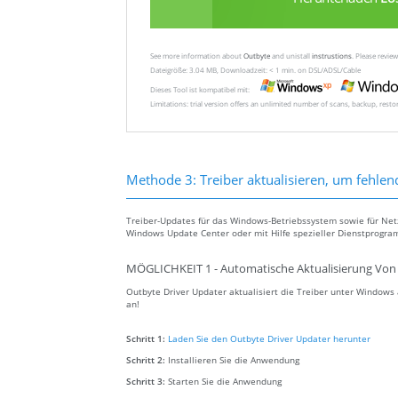
See more information about
Outbyte
and unistall
instrustions
. Please revi
Dateigröße: 3.04 MB, Downloadzeit: < 1 min. on DSL/ADSL/Cable
Dieses Tool ist kompatibel mit:
Limitations: trial version offers an unlimited number of scans, backup, rest
Methode 3: Treiber aktualisieren, um fehlen
Treiber-Updates für das Windows-Betriebssystem sowie für Ne
Windows Update Center oder mit Hilfe spezieller Dienstprogra
MÖGLICHKEIT 1 - Automatische Aktualisierung Von 
Outbyte Driver Updater aktualisiert die Treiber unter Window
an!
Schritt 1:
Laden Sie den Outbyte Driver Updater herunter
Schritt 2:
Installieren Sie die Anwendung
Schritt 3:
Starten Sie die Anwendung