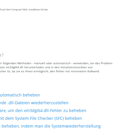
 auf dem Computer fehlt. Installieren Sie das
r?
e der folgenden Methoden - manuell oder automatisch - verwenden, um das Problem
atei vm3dgl64.dll herunterladen und in den Installationsordner von
cher ist, da sie es Ihnen ermöglicht, den Fehler mit minimalem Aufwand
 automatisch beheben
nde .dll-Dateien wiederherzustellen
are, um den vm3dgl64.dll-Fehler zu beheben
mit dem System File Checker (SFC) beheben
ei beheben, indem man die Systemwiederherstellung