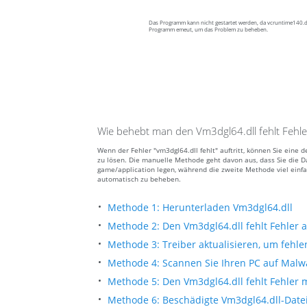
Das Programm kann nicht gestartet werden, da vcruntime140.dll
Programm emeut, um das Problem zu beheben.
Wie behebt man den Vm3dgl64.dll fehlt Fehle
Wenn der Fehler "vm3dgl64.dll fehlt" auftritt, können Sie ein
zu lösen. Die manuelle Methode geht davon aus, dass Sie die D
game/application legen, während die zweite Methode viel einfa
automatisch zu beheben.
Methode 1: Herunterladen Vm3dgl64.dll
Methode 2: Den Vm3dgl64.dll fehlt Fehler
Methode 3: Treiber aktualisieren, um fehle
Methode 4: Scannen Sie Ihren PC auf Malw
Methode 5: Den Vm3dgl64.dll fehlt Fehler 
Methode 6: Beschädigte Vm3dgl64.dll-Dat