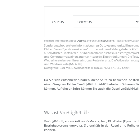
Your OS:
See more information about
Outbyte
and unistall
instrustions
. Please review Outby
Sonderangebot. Weitere Informationen zu
Outbyte
und unistall
Instrum
Klicken Sie auf
"Jetzt downloaden"
um das mit dem Fehler gelieferte PC-To
automatisch zu installieren. Als benutzerfreundliches Dienstprogramm ist
und Computermagazinen anerkannt wurde. Einschränkungen: Die Testv
Wiederherstellungen Ihrer Windows-Registrierung. Die Vollversion muss 
und Windows Vista (64/32 Bit).
Dateigröße: 3,04 MB, Downloadzeit: <1 min. auf DSL / ADSL / Kabel
Da Sie sich entschieden haben, diese Seite zu besuchen, besteh
einen Weg den Fehler "vm3dgl64.dll fehlt" beheben. Schauen Sie 
können. Auf dieser Seite können Sie auch die Datei vm3dgl64.dl
Was ist Vm3dgl64.dll?
Vm3dgl64.dll, entwickelt von VMware, Inc., DLL-Datei (Dynamic 
Betriebssystems verweist. Sie enthält in der Regel eine Reih
können.