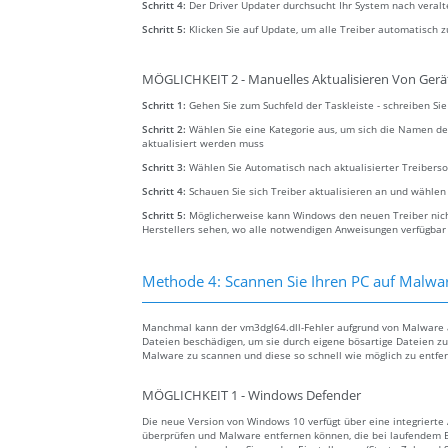
Schritt 4:
Der Driver Updater durchsucht Ihr System nach veral
Schritt 5:
Klicken Sie auf Update, um alle Treiber automatisch z
MÖGLICHKEIT 2 - Manuelles Aktualisieren Von Gerä
Schritt 1:
Gehen Sie zum Suchfeld der Taskleiste - schreiben S
Schritt 2:
Wählen Sie eine Kategorie aus, um sich die Namen de
aktualisiert werden muss
Schritt 3:
Wählen Sie Automatisch nach aktualisierter Treibers
Schritt 4:
Schauen Sie sich Treiber aktualisieren an und wählen
Schritt 5:
Möglicherweise kann Windows den neuen Treiber nicht
Herstellers sehen, wo alle notwendigen Anweisungen verfügbar
Methode 4: Scannen Sie Ihren PC auf Malwa
Manchmal kann der vm3dgl64.dll-Fehler aufgrund von Malware a
Dateien beschädigen, um sie durch eigene bösartige Dateien zu 
Malware zu scannen und diese so schnell wie möglich zu entfe
MÖGLICHKEIT 1 - Windows Defender
Die neue Version von Windows 10 verfügt über eine integrier
überprüfen und Malware entfernen können, die bei laufendem B