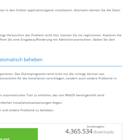
tei in den Ordner application/game installation. Alternativ können Sie die Datei
ige Verzeichnis das Problem nicht löst, müssen Sie sie registrieren. Kopieren Sie
fnen Sie eine Eingabeaufforderung mit Administratorrechten. Geben Sie dort
automatisch beheben
eparieren. Das Dienstprogramm wird nicht nur die richtige Version von
Verzeichnis für die Installation vorschlagen, sondern auch andere Probleme in
n automatisches Tool zu erhalten, das von WikiDll bereitgestellt wird.
infachen Installationsanweisungen folgen.
ler und andere Probleme zu beheben.
Sonderangebot
4.365.534
downloads
sung