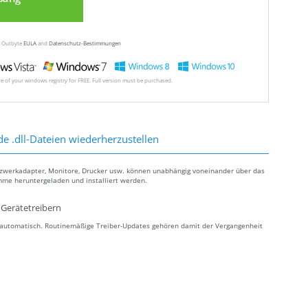
ew Outbyte
EULA
and
Datenschutz-Bestimmungen
ore of your windows registry for FREE. Full version must be purchased.
de .dll-Dateien wiederherzustellen
tzwerkadapter, Monitore, Drucker usw. können unabhängig voneinander über das
mme heruntergeladen und installiert werden.
Gerätetreibern
s automatisch. Routinemäßige Treiber-Updates gehören damit der Vergangenheit