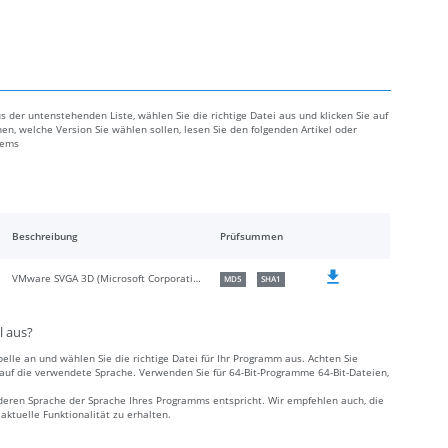
 der untenstehenden Liste, wählen Sie die richtige Datei aus und klicken Sie auf
en, welche Version Sie wählen sollen, lesen Sie den folgenden Artikel oder
lems
Beschreibung
Prüfsummen
VMware SVGA 3D (Microsoft Corporation WDDM) Usermode OpenGL Driver
MD5
SHA1
l aus?
elle an und wählen Sie die richtige Datei für Ihr Programm aus. Achten Sie
e auf die verwendete Sprache. Verwenden Sie für 64-Bit-Programme 64-Bit-Dateien,
deren Sprache der Sprache Ihres Programms entspricht. Wir empfehlen auch, die
ktuelle Funktionalität zu erhalten.