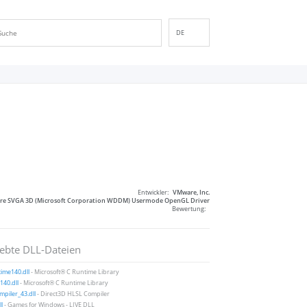
DE
EN
ES
FR
IT
PT
RU
ID
NL
Entwickler:
VMware, Inc.
NN
e SVGA 3D (Microsoft Corporation WDDM) Usermode OpenGL Driver
Bewertung:
SV
VI
iebte DLL-Dateien
FI
ime140.dll
- Microsoft® C Runtime Library
40.dll
- Microsoft® C Runtime Library
piler_43.dll
- Direct3D HLSL Compiler
ll
- Games for Windows - LIVE DLL