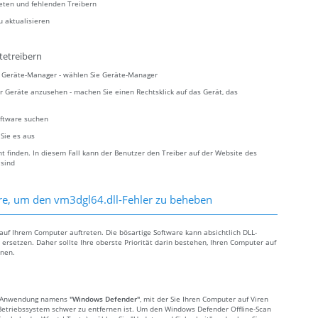
teten und fehlenden Treibern
u aktualisieren
tetreibern
ie Geräte-Manager - wählen Sie Geräte-Manager
r Geräte anzusehen - machen Sie einen Rechtsklick auf das Gerät, das
oftware suchen
 Sie es aus
 finden. In diesem Fall kann der Benutzer den Treiber auf der Website des
 sind
re, um den vm3dgl64.dll-Fehler zu beheben
uf Ihrem Computer auftreten. Die bösartige Software kann absichtlich DLL-
ersetzen. Daher sollte Ihre oberste Priorität darin bestehen, Ihren Computer auf
rnen.
te Anwendung namens
"Windows Defender"
, mit der Sie Ihren Computer auf Viren
etriebssystem schwer zu entfernen ist. Um den Windows Defender Offline-Scan