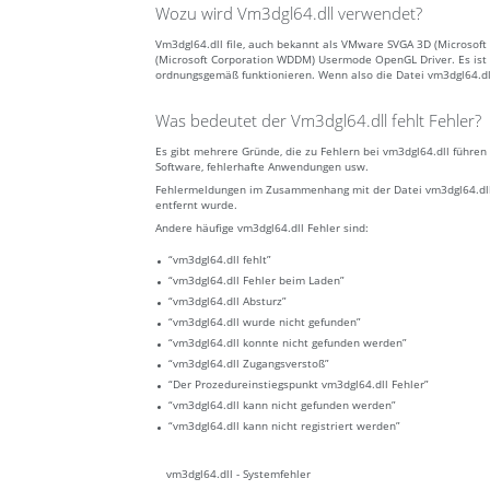
Wozu wird Vm3dgl64.dll verwendet?
Vm3dgl64.dll file, auch bekannt als VMware SVGA 3D (Microso
(Microsoft Corporation WDDM) Usermode OpenGL Driver. Es ist
ordnungsgemäß funktionieren. Wenn also die Datei vm3dgl64.dll 
Was bedeutet der Vm3dgl64.dll fehlt Fehler?
Es gibt mehrere Gründe, die zu Fehlern bei vm3dgl64.dll führe
Software, fehlerhafte Anwendungen usw.
Fehlermeldungen im Zusammenhang mit der Datei vm3dgl64.dll kö
entfernt wurde.
Andere häufige vm3dgl64.dll Fehler sind:
“vm3dgl64.dll fehlt”
“vm3dgl64.dll Fehler beim Laden”
“vm3dgl64.dll Absturz”
“vm3dgl64.dll wurde nicht gefunden”
“vm3dgl64.dll konnte nicht gefunden werden”
“vm3dgl64.dll Zugangsverstoß”
“Der Prozedureinstiegspunkt vm3dgl64.dll Fehler”
“vm3dgl64.dll kann nicht gefunden werden”
“vm3dgl64.dll kann nicht registriert werden”
vm3dgl64.dll - Systemfehler