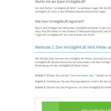
Wohin mit der Datei Vm3dgl64.dll?
Um den Fehler “vm3dgl64.dll fehlt” zu beheben, legen Sie die Da
vm3dgl64.dll auch in das Windows-Systemverzeichnis legen.
Wie man Vm3dgl64.dll registriert?
Wenn das Einfügen der fehlenden vm3dgl64.dll-Datei in das richt
dazu Ihre DLL-Datei in den Ordner C:\Windows\System32 und öf
“regsvr32 vm3dgl64.dll” ein und drücken Sie Enter.
Methode 2: Den Vm3dgl64.dll fehlt Fehler 
Mit WikiDll Fixer können Sie vm3dgl64.dll Fehler automatisch r
vm3dgl64.dll absolut kostenlos herunterladen und das richtige 
Verbindung mit der vm3dgl64.dll-Datei lösen.
Schritt 1:
Klicken Sie auf den
“Herunterladen App. ”
Knopf, um ei
Schritt 2:
Installieren Sie das Dienstprogramm, indem Sie den e
Schritt 3:
Starten Sie das Programm, um Ihre vm3dgl64.dll Feh
Herunterladen
Lö