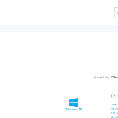
Beschreibung:
VMwar
Bel
vcrunt
msvcp1
d3dcom
xlive.d