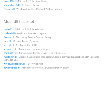
msvcr110.dll
- Microsoft® C Runtime Library
x3daudio1_7.dll
- 3D Audio Library
wldcore.dll
- Windows Live Client Shared Platform Module
Muut dll-tiedostot
olethk32.dll
- Microsoft OLE for Windows
kbdazel.dll
- Azeri-Latin Keyboard Layout
fhsvcctl.dll
- File History Service Control Library
mps.dll
- Modular Parsing System
logoncli.dll
- Net Logon Client DLL
swscale-3.dll
- FFmpeg image rescaling library
cnn08cl2fr.dll
- Canon Inbox Printer Driver Render Filter DLL
msdtckrm.dll
- Microsoft Distributed Transaction Coordinator OLE Transactions KTM Resource
Manager DLL
windows.data.pdf.dll
- PDF WinRT APIs
adwsmigrate.dll
- Active Directory Web Services migration plugin