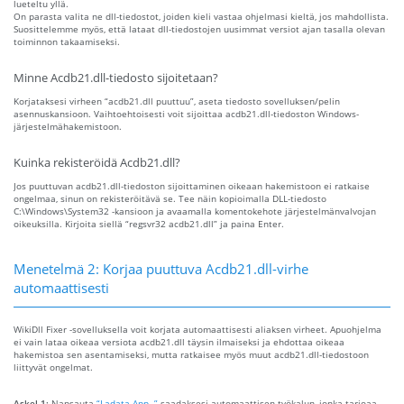
lueteltu yllä.
On parasta valita ne dll-tiedostot, joiden kieli vastaa ohjelmasi kieltä, jos mahdollista.
Suosittelemme myös, että lataat dll-tiedostojen uusimmat versiot ajan tasalla olevan
toiminnon takaamiseksi.
Minne Acdb21.dll-tiedosto sijoitetaan?
Korjataksesi virheen “acdb21.dll puuttuu”, aseta tiedosto sovelluksen/pelin
asennuskansioon. Vaihtoehtoisesti voit sijoittaa acdb21.dll-tiedoston Windows-
järjestelmähakemistoon.
Kuinka rekisteröidä Acdb21.dll?
Jos puuttuvan acdb21.dll-tiedoston sijoittaminen oikeaan hakemistoon ei ratkaise
ongelmaa, sinun on rekisteröitävä se. Tee näin kopioimalla DLL-tiedosto
C:\Windows\System32 -kansioon ja avaamalla komentokehote järjestelmänvalvojan
oikeuksilla. Kirjoita siellä “regsvr32 acdb21.dll” ja paina Enter.
Menetelmä 2: Korjaa puuttuva Acdb21.dll-virhe
automaattisesti
WikiDll Fixer -sovelluksella voit korjata automaattisesti aliaksen virheet. Apuohjelma
ei vain lataa oikeaa versiota acdb21.dll täysin ilmaiseksi ja ehdottaa oikeaa
hakemistoa sen asentamiseksi, mutta ratkaisee myös muut acdb21.dll-tiedostoon
liittyvät ongelmat.
Askel 1:
Napsauta
“Ladata App. ”
saadaksesi automaattisen työkalun, jonka tarjoaa