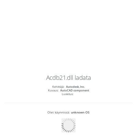
Acdb21.dll
ladata
Kehittäjä:
Autodesk, Inc.
Kuvaus:
AutoCAD component
Luokitus:
Olet käynnissä:
unknown OS