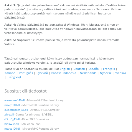
Askel 3:
"Järjestelmän palauttaminen" -ikkuna voi sisältää vaihtoehdon "Valitse toinen
palautuspiste". Jos näin on, valitse tämä vaihtoehto ja napsauta Seuraava. Valitse
Näytä lisää palautuspisteitä -valintaruutu nähdäksesi täydellisen luettelon
päivämääristä.
Askel 4:
Valitse päivämäärä palauttaaksesi Windows 10: n. Muista, että sinun on
valittava palautuspiste, joka palauttaa Windowsin päivämäärään, jolloin acdb21.dll -
virhesanoma ei ilmestynyt.
Askel 5:
Napsauta Seuraava-painiketta ja vahvista palautuspiste napsauttamalla
Valmis.
Tässä vaiheessa tietokoneesi käynnistyy uudestaan ​​normaalisti ja käynnistyy
palautetulla Windows-versiolla, ja acdb21.dll virhe tulisi korjata.
Tämä sivu on saatavilla muilla kielillä:
English
|
Deutsch
|
Español
|
Français
|
Italiano
|
Português
|
Русский
|
Bahasa Indonesia
|
Nederlands
|
Nynorsk
|
Svenska
|
Tiếng Việt
|
Suositut dll-tiedostot
vcruntime140.dll
- Microsoft® C Runtime Library
msvcp140.dll
- Microsoft® C Runtime Library
d3dcompiler_43.dll
- Direct3D HLSL Compiler
xlive.dll
- Games for Windows - LIVE DLL
d3dx9_43.dll
- Direct3D 9 Extensions
binkw32.dll
- RAD Video Tools
msvcp120.dll
- Microsoft® C Runtime Library