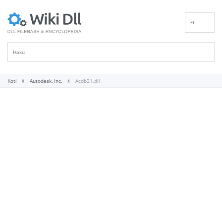
FI
EN
DE
ES
FR
Koti
Autodesk, Inc.
Acdb21.dll
IT
PT
RU
ID
NL
NN
SV
VI