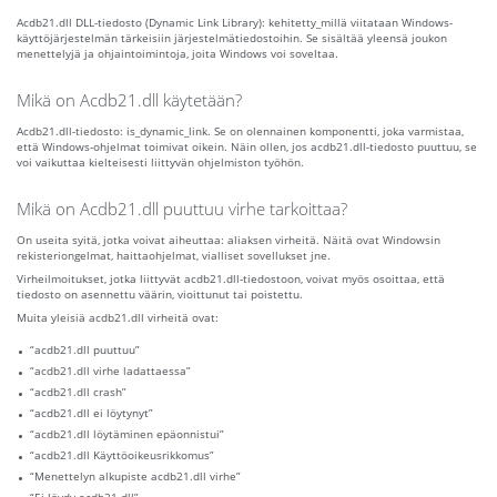
Acdb21.dll DLL-tiedosto (Dynamic Link Library): kehitetty_millä viitataan Windows-
käyttöjärjestelmän tärkeisiin järjestelmätiedostoihin. Se sisältää yleensä joukon
menettelyjä ja ohjaintoimintoja, joita Windows voi soveltaa.
Mikä on Acdb21.dll käytetään?
Acdb21.dll-tiedosto: is_dynamic_link. Se on olennainen komponentti, joka varmistaa,
että Windows-ohjelmat toimivat oikein. Näin ollen, jos acdb21.dll-tiedosto puuttuu, se
voi vaikuttaa kielteisesti liittyvän ohjelmiston työhön.
Mikä on Acdb21.dll puuttuu virhe tarkoittaa?
On useita syitä, jotka voivat aiheuttaa: aliaksen virheitä. Näitä ovat Windowsin
rekisteriongelmat, haittaohjelmat, vialliset sovellukset jne.
Virheilmoitukset, jotka liittyvät acdb21.dll-tiedostoon, voivat myös osoittaa, että
tiedosto on asennettu väärin, vioittunut tai poistettu.
Muita yleisiä acdb21.dll virheitä ovat:
“acdb21.dll puuttuu”
“acdb21.dll virhe ladattaessa”
“acdb21.dll crash”
“acdb21.dll ei löytynyt”
“acdb21.dll löytäminen epäonnistui”
“acdb21.dll Käyttöoikeusrikkomus”
“Menettelyn alkupiste acdb21.dll virhe”