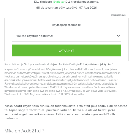
DLL-tiedosto
löydetty
DLL-tietokannastamme.
dll-tietokannan päivityspäivä:
07 Aug 2026
erikoistarjous
käyttöjärjestelmäsi:
LATAA NYT
Katso lisätietoja
Outbyte
and unistall
ohjeet
. Tarkista Outbyte
EULA
ja
tietosuojakäytäntö
Napsauta
"Lataa nyt"
saadaksesi PC-työkalun, joka tulee acdb21.dll n mukana. Apuohjelma
määrittää automaattisesti puuttuvat dll-tiedostot ja tarjoaa niiden asentamisen automaattisesti.
Koska se on helppokäyttöinen apuohjelma, se on erinomainen vaihtoehto manuaaliselle
asennukselle, jonka monet tietotekniikan asiantuntijat ja tietokonelehdet ovat tunnustaneet.
Rajoitukset: kokeiluversio tarjoaa rajoittamattoman määrän tarkistuksia, varmuuskopioita ja
Windows-rekisterin palauttamisen ILMAISEKSI. Täysi versio on ostettava. Se tukee sellaisia ​​
käyttöjärjestelmiä kuin Windows 10, Windows 8 / 8.1, Windows 7 ja Windows Vista (64/32 bit).
Tiedoston koko: 3,04 Mt, Latausaika: <1 min. DSL/ADSL/kaapelilla
Koska päätit käydä tällä sivulla, on todennäköistä, että etsit joko acdb21.dll-tiedostoa
tai tapaa korjata "acdb21.dll puuttuu" -virheen. Katso alla olevat tiedot, jotka
selittävät ongelman ratkaisemisen. Tältä sivulta voit ladata myös acdb21.dll-
tiedoston.
Mikä on Acdb21.dll?