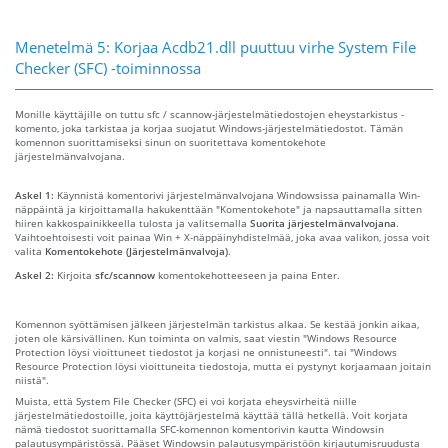
Menetelmä 5: Korjaa Acdb21.dll puuttuu virhe System File
Checker (SFC) -toiminnossa
Monille käyttäjille on tuttu sfc / scannow-järjestelmätiedostojen eheystarkistus -
komento, joka tarkistaa ja korjaa suojatut Windows-järjestelmätiedostot. Tämän
komennon suorittamiseksi sinun on suoritettava komentokehote
järjestelmänvalvojana.
Askel 1:
Käynnistä komentorivi järjestelmänvalvojana Windowsissa painamalla Win-
näppäintä ja kirjoittamalla hakukenttään "Komentokehote" ja napsauttamalla sitten
hiiren kakkospainikkeella tulosta ja valitsemalla
Suorita järjestelmänvalvojana
.
Vaihtoehtoisesti voit painaa Win + X-näppäinyhdistelmää, joka avaa valikon, jossa voit
valita
Komentokehote (Järjestelmänvalvoja)
.
Askel 2:
Kirjoita
sfc/scannow
komentokehotteeseen ja paina Enter.
Komennon syöttämisen jälkeen järjestelmän tarkistus alkaa. Se kestää jonkin aikaa,
joten ole kärsivällinen. Kun toiminta on valmis, saat viestin "Windows Resource
Protection löysi vioittuneet tiedostot ja korjasi ne onnistuneesti". tai "Windows
Resource Protection löysi vioittuneita tiedostoja, mutta ei pystynyt korjaamaan joitain
niistä".
Muista, että System File Checker (SFC) ei voi korjata eheysvirheitä niille
järjestelmätiedostoille, joita käyttöjärjestelmä käyttää tällä hetkellä. Voit korjata
nämä tiedostot suorittamalla SFC-komennon komentorivin kautta Windowsin
palautusympäristössä. Pääset Windowsin palautusympäristöön kirjautumisruudusta