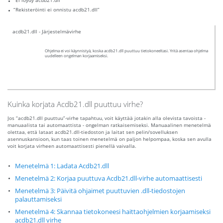
“Ei löydy acdb21.dll”
“Rekisteröinti ei onnistu acdb21.dll”
acdb21.dll - Järjestelmävirhe
Ohjelma ei voi käynnistyä, koska acdb21.dll puuttuu tietokoneeltasi. Yritä asentaa ohjelma
uudelleen ongelman korjaamiseksi.
Kuinka korjata Acdb21.dll puuttuu virhe?
Jos “acdb21.dll puuttuu”-virhe tapahtuu, voit käyttää jotakin alla olevista tavoista -
manuaalista tai automaattista - ongelman ratkaisemiseksi. Manuaalinen menetelmä
olettaa, että lataat acdb21.dll-tiedoston ja laitat sen pelin/sovelluksen
asennuskansioon, kun taas toinen menetelmä on paljon helpompaa, koska sen avulla
voit korjata virheen automaattisesti pienellä vaivalla.
Menetelmä 1: Ladata Acdb21.dll
Menetelmä 2: Korjaa puuttuva Acdb21.dll-virhe automaattisesti
Menetelmä 3: Päivitä ohjaimet puuttuvien .dll-tiedostojen
palauttamiseksi
Menetelmä 4: Skannaa tietokoneesi haittaohjelmien korjaamiseksi
acdb21.dll virhe