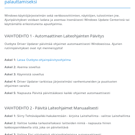
palauttamiseksi
Windows-käyttöjärjestelmän sekä verkkosovittimien, näyttöjen, tulostimien jne.
Ajuripäivitykset voidaan ladata ja asentaa itsenäisesti Windows Update Centeristä tai
käyttämällä erikoistuneita apuohjelmia.
VAIHTOEHTO 1 - Automaattinen Laiteohjainten Päivitys
Outbyte Driver Updater päivittää ohjaimet automaattisesti Windowsissa. Ajurien
rutiinipäivitykset ovat nyt menneisyyttä!
Askel 1:
Lataa Outbyte-ohjainpäivitysohjelma
Askel 2:
Asenna sovellus
Askel 3:
Käynnistä sovellus
Askel 4:
Driver Updater tarkistaa järjestelmäsi vanhentuneiden ja puuttuvien
ohjainten varalta
Askel 5:
Napsauta Päivitä päivittääksesi kaikki ohjaimet automaattisesti
VAIHTOEHTO 2 - Päivitä Laiteohjaimet Manuaalisesti
Askel 1:
Siirry Tehtäväpalkki-hakukenttään - kirjoita Laitehallinta - valitse Laitehallinta
Askel 2:
Valitse luokka tarkastellaksesi laitteiden nimiä - napsauta hiiren
kakkospainikkeella sitä, joka on päivitettävä
Askel 3:
Valitse Etsi päivitettyä ohjainohjelmistoa automaattisesti