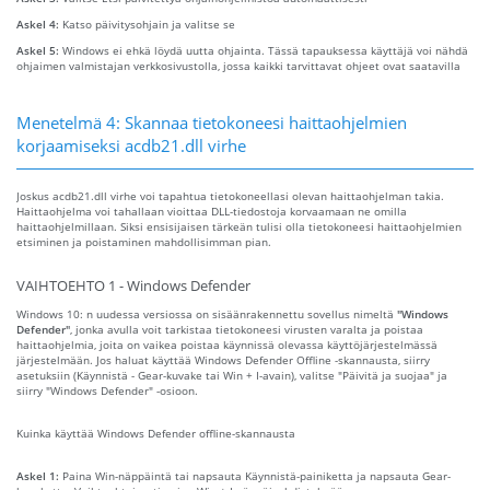
Askel 4:
Katso päivitysohjain ja valitse se
Askel 5:
Windows ei ehkä löydä uutta ohjainta. Tässä tapauksessa käyttäjä voi nähdä
ohjaimen valmistajan verkkosivustolla, jossa kaikki tarvittavat ohjeet ovat saatavilla
Menetelmä 4: Skannaa tietokoneesi haittaohjelmien
korjaamiseksi acdb21.dll virhe
Joskus acdb21.dll virhe voi tapahtua tietokoneellasi olevan haittaohjelman takia.
Haittaohjelma voi tahallaan vioittaa DLL-tiedostoja korvaamaan ne omilla
haittaohjelmillaan. Siksi ensisijaisen tärkeän tulisi olla tietokoneesi haittaohjelmien
etsiminen ja poistaminen mahdollisimman pian.
VAIHTOEHTO 1 - Windows Defender
Windows 10: n uudessa versiossa on sisäänrakennettu sovellus nimeltä
"Windows
Defender"
, jonka avulla voit tarkistaa tietokoneesi virusten varalta ja poistaa
haittaohjelmia, joita on vaikea poistaa käynnissä olevassa käyttöjärjestelmässä
järjestelmään. Jos haluat käyttää Windows Defender Offline -skannausta, siirry
asetuksiin (Käynnistä - Gear-kuvake tai Win + I-avain), valitse "Päivitä ja suojaa" ja
siirry "Windows Defender" -osioon.
Kuinka käyttää Windows Defender offline-skannausta
Askel 1:
Paina Win-näppäintä tai napsauta Käynnistä-painiketta ja napsauta Gear-