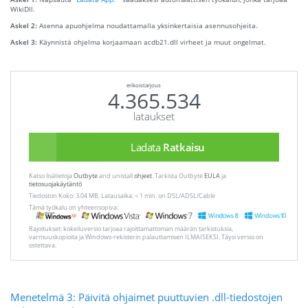
WikiDll.
Askel 2:
Asenna apuohjelma noudattamalla yksinkertaisia ​​asennusohjeita.
Askel 3:
Käynnistä ohjelma korjaamaan acdb21.dll virheet ja muut ongelmat.
erikoistarjous
4.365.534
lataukset
Ladata
Ratkaisu
Katso lisätietoja
Outbyte
and unistall
ohjeet
. Tarkista Outbyte
EULA
ja
tietosuojakäytäntö
Tiedoston Koko: 3.04 MB, Latausaika: < 1 min. on DSL/ADSL/Cable
Tämä työkalu on yhteensopiva:
Rajoitukset: kokeiluversio tarjoaa rajoittamattoman määrän tarkistuksia,
varmuuskopioita ja Windows-rekisterin palauttamisen ILMAISEKSI. Täysi versio on
ostettava.
Menetelmä 3: Päivitä ohjaimet puuttuvien .dll-tiedostojen