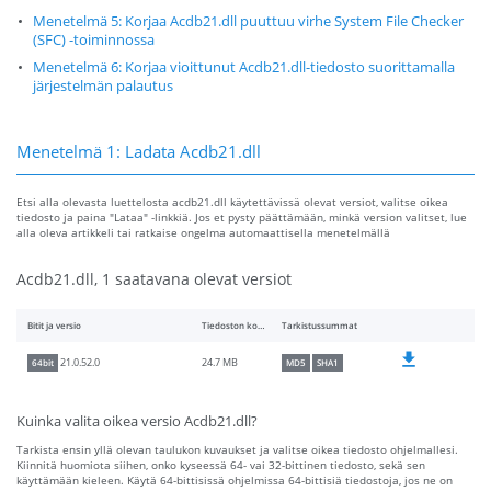
Menetelmä 5: Korjaa Acdb21.dll puuttuu virhe System File Checker
(SFC) -toiminnossa
Menetelmä 6: Korjaa vioittunut Acdb21.dll-tiedosto suorittamalla
järjestelmän palautus
Menetelmä 1: Ladata Acdb21.dll
Etsi alla olevasta luettelosta acdb21.dll käytettävissä olevat versiot, valitse oikea
tiedosto ja paina "Lataa" -linkkiä. Jos et pysty päättämään, minkä version valitset, lue
alla oleva artikkeli tai ratkaise ongelma automaattisella menetelmällä
Acdb21.dll, 1 saatavana olevat versiot
Bitit ja versio
Tiedoston koko
Tarkistussummat
24.7 MB
21.0.52.0
64bit
MD5
SHA1
Kuinka valita oikea versio Acdb21.dll?
Tarkista ensin yllä olevan taulukon kuvaukset ja valitse oikea tiedosto ohjelmallesi.
Kiinnitä huomiota siihen, onko kyseessä 64- vai 32-bittinen tiedosto, sekä sen
käyttämään kieleen. Käytä 64-bittisissä ohjelmissa 64-bittisiä tiedostoja, jos ne on