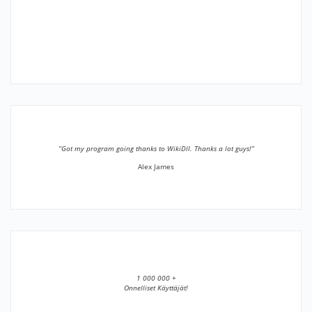
”Got my program going thanks to WikiDll. Thanks a lot guys!”
Alex James
1 000 000 +
Onnelliset Käyttäjät!