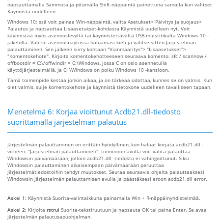
napsauttamalla Sammuta ja pitämällä Shift-näppäintä painettuna samalla kun valitset
Käynnistä uudelleen.
Windows 10: ssä voit painaa Win-näppäintä, valita Asetukset> Päivitys ja suojaus>
Palautus ja napsauttaa Lisäasetukset-kohdasta Käynnistä uudelleen nyt. Voit
käynnistää myös asennuslevyltä tai käynnistettävältä USB-muistitikulta Windows 10 -
jakelulla. Valitse asennusnäytössä haluamasi kieli ja valitse sitten Järjestelmän
palauttaminen. Sen jälkeen siirry kohtaan "Vianmääritys"> "Lisäasetukset">
"Komentokehote". Kirjoita komentokehotteeseen seuraava komento: sfc / scannow /
offbootdir = C:\/offwindir = C:\Windows, jossa C on osio asennetulla
käyttöjärjestelmällä, ja C: \Windows on polku Windows 10 -kansioon.
Tämä toimenpide kestää jonkin aikaa, ja on tärkeää odottaa, kunnes se on valmis. Kun
olet valmis, sulje komentokehote ja käynnistä tietokone uudelleen tavalliseen tapaan.
Menetelmä 6: Korjaa vioittunut Acdb21.dll-tiedosto
suorittamalla järjestelmän palautus
Järjestelmän palauttaminen on erittäin hyödyllinen, kun haluat korjata acdb21.dll -
virheen. "Järjestelmän palauttaminen" -toiminnon avulla voit valita palauttaa
Windowsin päivämäärään, jolloin acdb21.dll -tiedosto ei vahingoittunut. Siksi
Windowsin palauttaminen aikaisempaan päivämäärään peruuttaa
järjestelmätiedostoihin tehdyt muutokset. Seuraa seuraavia ohjeita palauttaaksesi
Windowsin järjestelmän palauttamisen avulla ja päästäksesi eroon acdb21.dll error.
Askel 1:
Käynnistä Suorita-valintaikkuna painamalla Win + R-näppäinyhdistelmää.
Askel 2:
Kirjoita
rstrui
Suorita-tekstiruutuun ja napsauta OK tai paina Enter. Se avaa
järjestelmän palautusapuohjelman.