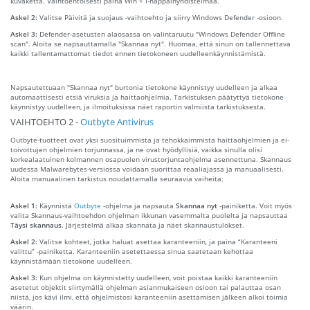
kuvaketta. Vaihtoehtoisesti paina Win + I-näppäinyhdistelmää.
Askel 2:
Valitse Päivitä ja suojaus -vaihtoehto ja siirry Windows Defender -osioon.
Askel 3:
Defender-asetusten alaosassa on valintaruutu "Windows Defender Offline
scan". Aloita se napsauttamalla "Skannaa nyt". Huomaa, että sinun on tallennettava
kaikki tallentamattomat tiedot ennen tietokoneen uudelleenkäynnistämistä.
Napsautettuaan "Skannaa nyt" burtonia tietokone käynnistyy uudelleen ja alkaa
automaattisesti etsiä viruksia ja haittaohjelmia. Tarkistuksen päätyttyä tietokone
käynnistyy uudelleen, ja ilmoituksissa näet raportin valmiista tarkistuksesta.
VAIHTOEHTO 2 -
Outbyte Antivirus
Outbyte-tuotteet ovat yksi suosituimmista ja tehokkaimmista haittaohjelmien ja ei-
toivottujen ohjelmien torjunnassa, ja ne ovat hyödyllisiä, vaikka sinulla olisi
korkealaatuinen kolmannen osapuolen virustorjuntaohjelma asennettuna. Skannaus
uudessa Malwarebytes-versiossa voidaan suorittaa reaaliajassa ja manuaalisesti.
Aloita manuaalinen tarkistus noudattamalla seuraavia vaiheita:
Askel 1:
Käynnistä
Outbyte
-ohjelma ja napsauta
Skannaa nyt
-painiketta. Voit myös
valita Skannaus-vaihtoehdon ohjelman ikkunan vasemmalta puolelta ja napsauttaa
Täysi skannaus
. Järjestelmä alkaa skannata ja näet skannaustulokset.
Askel 2:
Valitse kohteet, jotka haluat asettaa karanteeniin, ja paina “Karanteeni
valittu” -painiketta. Karanteeniin asetettaessa sinua saatetaan kehottaa
käynnistämään tietokone uudelleen.
Askel 3:
Kun ohjelma on käynnistetty uudelleen, voit poistaa kaikki karanteeniin
asetetut objektit siirtymällä ohjelman asianmukaiseen osioon tai palauttaa osan
niistä, jos kävi ilmi, että ohjelmistosi karanteeniin asettamisen jälkeen alkoi toimia
väärin.