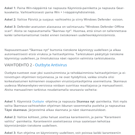
Askel 1:
Paina Win-näppäintä tai napsauta Käynnistä-painiketta ja napsauta Gear-
kuvaketta. Vaihtoehtoisesti paina Win + I-näppäinyhdistelmää.
Askel 2:
Valitse Päivitä ja suojaus -vaihtoehto ja siirry Windows Defender -osioon.
Askel 3:
Defender-asetusten alaosassa on valintaruutu "Windows Defender Offline
scan". Aloita se napsauttamalla "Skannaa nyt". Huomaa, että sinun on tallennettava
kaikki tallentamattomat tiedot ennen tietokoneen uudelleenkäynnistämistä.
Napsautettuaan "Skannaa nyt" burtonia tietokone käynnistyy uudelleen ja alkaa
automaattisesti etsiä viruksia ja haittaohjelmia. Tarkistuksen päätyttyä tietokone
käynnistyy uudelleen, ja ilmoituksissa näet raportin valmiista tarkistuksesta.
VAIHTOEHTO 2 -
Outbyte Antivirus
Outbyte-tuotteet ovat yksi suosituimmista ja tehokkaimmista haittaohjelmien ja ei-
toivottujen ohjelmien torjunnassa, ja ne ovat hyödyllisiä, vaikka sinulla olisi
korkealaatuinen kolmannen osapuolen virustorjuntaohjelma asennettuna. Skannaus
uudessa Malwarebytes-versiossa voidaan suorittaa reaaliajassa ja manuaalisesti.
Aloita manuaalinen tarkistus noudattamalla seuraavia vaiheita:
Askel 1:
Käynnistä
Outbyte
-ohjelma ja napsauta
Skannaa nyt
-painiketta. Voit myös
valita Skannaus-vaihtoehdon ohjelman ikkunan vasemmalta puolelta ja napsauttaa
Täysi skannaus
. Järjestelmä alkaa skannata ja näet skannaustulokset.
Askel 2:
Valitse kohteet, jotka haluat asettaa karanteeniin, ja paina “Karanteeni
valittu” -painiketta. Karanteeniin asetettaessa sinua saatetaan kehottaa
käynnistämään tietokone uudelleen.
Askel 3:
Kun ohjelma on käynnistetty uudelleen, voit poistaa kaikki karanteeniin