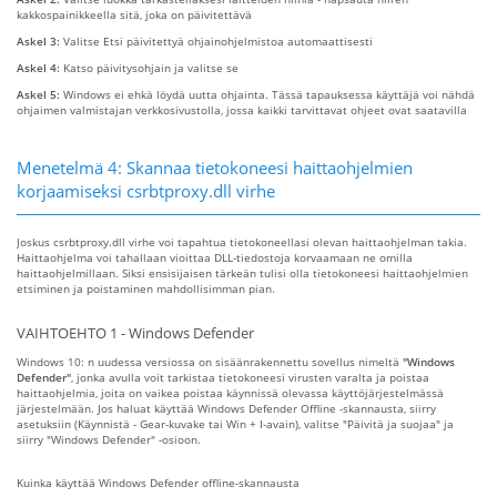
kakkospainikkeella sitä, joka on päivitettävä
Askel 3:
Valitse Etsi päivitettyä ohjainohjelmistoa automaattisesti
Askel 4:
Katso päivitysohjain ja valitse se
Askel 5:
Windows ei ehkä löydä uutta ohjainta. Tässä tapauksessa käyttäjä voi nähdä
ohjaimen valmistajan verkkosivustolla, jossa kaikki tarvittavat ohjeet ovat saatavilla
Menetelmä 4: Skannaa tietokoneesi haittaohjelmien
korjaamiseksi csrbtproxy.dll virhe
Joskus csrbtproxy.dll virhe voi tapahtua tietokoneellasi olevan haittaohjelman takia.
Haittaohjelma voi tahallaan vioittaa DLL-tiedostoja korvaamaan ne omilla
haittaohjelmillaan. Siksi ensisijaisen tärkeän tulisi olla tietokoneesi haittaohjelmien
etsiminen ja poistaminen mahdollisimman pian.
VAIHTOEHTO 1 - Windows Defender
Windows 10: n uudessa versiossa on sisäänrakennettu sovellus nimeltä
"Windows
Defender"
, jonka avulla voit tarkistaa tietokoneesi virusten varalta ja poistaa
haittaohjelmia, joita on vaikea poistaa käynnissä olevassa käyttöjärjestelmässä
järjestelmään. Jos haluat käyttää Windows Defender Offline -skannausta, siirry
asetuksiin (Käynnistä - Gear-kuvake tai Win + I-avain), valitse "Päivitä ja suojaa" ja
siirry "Windows Defender" -osioon.
Kuinka käyttää Windows Defender offline-skannausta