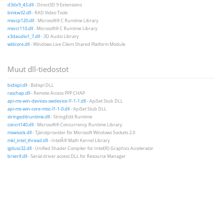
d3dx9_43.dll
- Direct3D 9 Extensions
binkw32.dll
- RAD Video Tools
msvcp120.dll
- Microsoft® C Runtime Library
msvcr110.dll
- Microsoft® C Runtime Library
x3daudio1_7.dll
- 3D Audio Library
wldcore.dll
- Windows Live Client Shared Platform Module
Muut dll-tiedostot
bidispl.dll
- Bidispl DLL
raschap.dll
- Remote Access PPP CHAP
api-ms-win-devices-swdevice-l1-1-1.dll
- ApiSet Stub DLL
api-ms-win-core-misc-l1-1-0.dll
- ApiSet Stub DLL
stringeditruntime.dll
- StringEdit Runtime
concrt140.dll
- Microsoft® Concurrency Runtime Library
mswsock.dll
- Tjänstprovider för Microsoft Windows Sockets 2.0
mkl_intel_thread.dll
- IntelÂ® Math Kernel Library
igdusc32.dll
- Unified Shader Compiler for Intel(R) Graphics Accelerator
brserif.dll
- Serial driver access DLL for Resource Manager