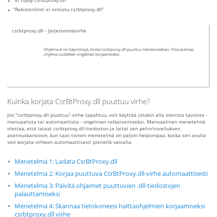
“Ei löydy csrbtproxy.dll”
“Rekisteröinti ei onnistu csrbtproxy.dll”
csrbtproxy.dll - Järjestelmävirhe
Ohjelma ei voi käynnistyä, koska csrbtproxy.dll puuttuu tietokoneeltasi. Yritä asentaa
ohjelma uudelleen ongelman korjaamiseksi.
Kuinka korjata CsrBtProxy.dll puuttuu virhe?
Jos “csrbtproxy.dll puuttuu”-virhe tapahtuu, voit käyttää jotakin alla olevista tavoista -
manuaalista tai automaattista - ongelman ratkaisemiseksi. Manuaalinen menetelmä
olettaa, että lataat csrbtproxy.dll-tiedoston ja laitat sen pelin/sovelluksen
asennuskansioon, kun taas toinen menetelmä on paljon helpompaa, koska sen avulla
voit korjata virheen automaattisesti pienellä vaivalla.
Menetelmä 1: Ladata CsrBtProxy.dll
Menetelmä 2: Korjaa puuttuva CsrBtProxy.dll-virhe automaattisesti
Menetelmä 3: Päivitä ohjaimet puuttuvien .dll-tiedostojen
palauttamiseksi
Menetelmä 4: Skannaa tietokoneesi haittaohjelmien korjaamiseksi
csrbtproxy.dll virhe