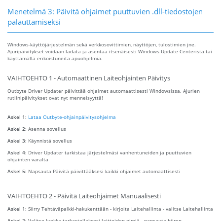
Menetelmä 3: Päivitä ohjaimet puuttuvien .dll-tiedostojen
palauttamiseksi
Windows-käyttöjärjestelmän sekä verkkosovittimien, näyttöjen, tulostimien jne.
Ajuripäivitykset voidaan ladata ja asentaa itsenäisesti Windows Update Centeristä tai
käyttämällä erikoistuneita apuohjelmia.
VAIHTOEHTO 1 - Automaattinen Laiteohjainten Päivitys
Outbyte Driver Updater päivittää ohjaimet automaattisesti Windowsissa. Ajurien
rutiinipäivitykset ovat nyt menneisyyttä!
Askel 1:
Lataa Outbyte-ohjainpäivitysohjelma
Askel 2:
Asenna sovellus
Askel 3:
Käynnistä sovellus
Askel 4:
Driver Updater tarkistaa järjestelmäsi vanhentuneiden ja puuttuvien
ohjainten varalta
Askel 5:
Napsauta Päivitä päivittääksesi kaikki ohjaimet automaattisesti
VAIHTOEHTO 2 - Päivitä Laiteohjaimet Manuaalisesti
Askel 1:
Siirry Tehtäväpalkki-hakukenttään - kirjoita Laitehallinta - valitse Laitehallinta
Askel 2:
Valitse luokka tarkastellaksesi laitteiden nimiä - napsauta hiiren