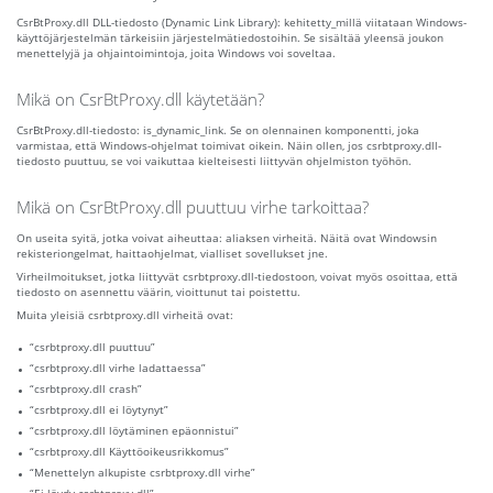
CsrBtProxy.dll DLL-tiedosto (Dynamic Link Library): kehitetty_millä viitataan Windows-
käyttöjärjestelmän tärkeisiin järjestelmätiedostoihin. Se sisältää yleensä joukon
menettelyjä ja ohjaintoimintoja, joita Windows voi soveltaa.
Mikä on CsrBtProxy.dll käytetään?
CsrBtProxy.dll-tiedosto: is_dynamic_link. Se on olennainen komponentti, joka
varmistaa, että Windows-ohjelmat toimivat oikein. Näin ollen, jos csrbtproxy.dll-
tiedosto puuttuu, se voi vaikuttaa kielteisesti liittyvän ohjelmiston työhön.
Mikä on CsrBtProxy.dll puuttuu virhe tarkoittaa?
On useita syitä, jotka voivat aiheuttaa: aliaksen virheitä. Näitä ovat Windowsin
rekisteriongelmat, haittaohjelmat, vialliset sovellukset jne.
Virheilmoitukset, jotka liittyvät csrbtproxy.dll-tiedostoon, voivat myös osoittaa, että
tiedosto on asennettu väärin, vioittunut tai poistettu.
Muita yleisiä csrbtproxy.dll virheitä ovat:
“csrbtproxy.dll puuttuu”
“csrbtproxy.dll virhe ladattaessa”
“csrbtproxy.dll crash”
“csrbtproxy.dll ei löytynyt”
“csrbtproxy.dll löytäminen epäonnistui”
“csrbtproxy.dll Käyttöoikeusrikkomus”
“Menettelyn alkupiste csrbtproxy.dll virhe”