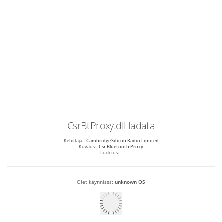
CsrBtProxy.dll
ladata
Kehittäjä:
Cambridge Silicon Radio Limited
Kuvaus:
Csr Bluetooth Proxy
Luokitus:
Olet käynnissä:
unknown OS