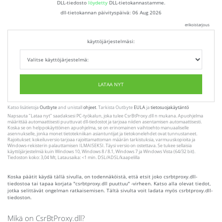
DLL-tiedosto
löydetty
DLL-tietokannastamme.
dll-tietokannan päivityspäivä:
06 Aug 2026
erikoistarjous
käyttöjärjestelmäsi:
LATAA NYT
Katso lisätietoja
Outbyte
and unistall
ohjeet
. Tarkista Outbyte
EULA
ja
tietosuojakäytäntö
Napsauta
"Lataa nyt"
saadaksesi PC-työkalun, joka tulee CsrBtProxy.dll n mukana. Apuohjelma
määrittää automaattisesti puuttuvat dll-tiedostot ja tarjoaa niiden asentamisen automaattisesti.
Koska se on helppokäyttöinen apuohjelma, se on erinomainen vaihtoehto manuaaliselle
asennukselle, jonka monet tietotekniikan asiantuntijat ja tietokonelehdet ovat tunnustaneet.
Rajoitukset: kokeiluversio tarjoaa rajoittamattoman määrän tarkistuksia, varmuuskopioita ja
Windows-rekisterin palauttamisen ILMAISEKSI. Täysi versio on ostettava. Se tukee sellaisia ​​
käyttöjärjestelmiä kuin Windows 10, Windows 8 / 8.1, Windows 7 ja Windows Vista (64/32 bit).
Tiedoston koko: 3,04 Mt, Latausaika: <1 min. DSL/ADSL/kaapelilla
Koska päätit käydä tällä sivulla, on todennäköistä, että etsit joko csrbtproxy.dll-
tiedostoa tai tapaa korjata "csrbtproxy.dll puuttuu" -virheen. Katso alla olevat tiedot,
jotka selittävät ongelman ratkaisemisen. Tältä sivulta voit ladata myös csrbtproxy.dll-
tiedoston.
Mikä on CsrBtProxy.dll?