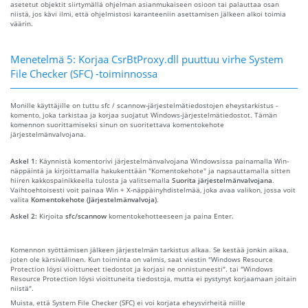
asetetut objektit siirtymällä ohjelman asianmukaiseen osioon tai palauttaa osan
niistä, jos kävi ilmi, että ohjelmistosi karanteeniin asettamisen jälkeen alkoi toimia
väärin.
Menetelmä 5: Korjaa CsrBtProxy.dll puuttuu virhe System
File Checker (SFC) -toiminnossa
Monille käyttäjille on tuttu sfc / scannow-järjestelmätiedostojen eheystarkistus -
komento, joka tarkistaa ja korjaa suojatut Windows-järjestelmätiedostot. Tämän
komennon suorittamiseksi sinun on suoritettava komentokehote
järjestelmänvalvojana.
Askel 1:
Käynnistä komentorivi järjestelmänvalvojana Windowsissa painamalla Win-
näppäintä ja kirjoittamalla hakukenttään "Komentokehote" ja napsauttamalla sitten
hiiren kakkospainikkeella tulosta ja valitsemalla
Suorita järjestelmänvalvojana
.
Vaihtoehtoisesti voit painaa Win + X-näppäinyhdistelmää, joka avaa valikon, jossa voit
valita
Komentokehote (Järjestelmänvalvoja)
.
Askel 2:
Kirjoita
sfc/scannow
komentokehotteeseen ja paina Enter.
Komennon syöttämisen jälkeen järjestelmän tarkistus alkaa. Se kestää jonkin aikaa,
joten ole kärsivällinen. Kun toiminta on valmis, saat viestin "Windows Resource
Protection löysi vioittuneet tiedostot ja korjasi ne onnistuneesti". tai "Windows
Resource Protection löysi vioittuneita tiedostoja, mutta ei pystynyt korjaamaan joitain
niistä".
Muista, että System File Checker (SFC) ei voi korjata eheysvirheitä niille