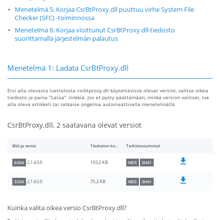
Menetelmä 5: Korjaa CsrBtProxy.dll puuttuu virhe System File
Checker (SFC) -toiminnossa
Menetelmä 6: Korjaa vioittunut CsrBtProxy.dll-tiedosto
suorittamalla järjestelmän palautus
Menetelmä 1: Ladata CsrBtProxy.dll
Etsi alla olevasta luettelosta csrbtproxy.dll käytettävissä olevat versiot, valitse oikea
tiedosto ja paina "Lataa" -linkkiä. Jos et pysty päättämään, minkä version valitset, lue
alla oleva artikkeli tai ratkaise ongelma automaattisella menetelmällä
CsrBtProxy.dll, 2 saatavana olevat versiot
Bitit ja versio
Tiedoston koko
Tarkistussummat
103.2 KB
2.1.63.0
64bit
MD5
SHA1
75.2 KB
2.1.63.0
32bit
MD5
SHA1
Kuinka valita oikea versio CsrBtProxy.dll?