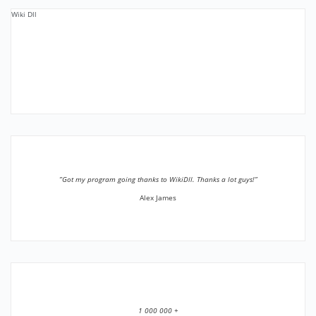
Wiki Dll
”Got my program going thanks to WikiDll. Thanks a lot guys!”
Alex James
1 000 000 +