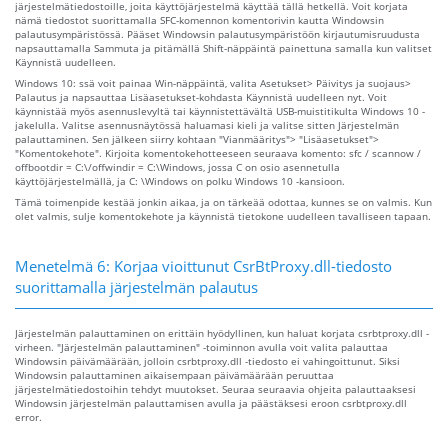
järjestelmätiedostoille, joita käyttöjärjestelmä käyttää tällä hetkellä. Voit korjata
nämä tiedostot suorittamalla SFC-komennon komentorivin kautta Windowsin
palautusympäristössä. Pääset Windowsin palautusympäristöön kirjautumisruudusta
napsauttamalla Sammuta ja pitämällä Shift-näppäintä painettuna samalla kun valitset
Käynnistä uudelleen.
Windows 10: ssä voit painaa Win-näppäintä, valita Asetukset> Päivitys ja suojaus>
Palautus ja napsauttaa Lisäasetukset-kohdasta Käynnistä uudelleen nyt. Voit
käynnistää myös asennuslevyltä tai käynnistettävältä USB-muistitikulta Windows 10 -
jakelulla. Valitse asennusnäytössä haluamasi kieli ja valitse sitten Järjestelmän
palauttaminen. Sen jälkeen siirry kohtaan "Vianmääritys"> "Lisäasetukset">
"Komentokehote". Kirjoita komentokehotteeseen seuraava komento: sfc / scannow /
offbootdir = C:\/offwindir = C:\Windows, jossa C on osio asennetulla
käyttöjärjestelmällä, ja C: \Windows on polku Windows 10 -kansioon.
Tämä toimenpide kestää jonkin aikaa, ja on tärkeää odottaa, kunnes se on valmis. Kun
olet valmis, sulje komentokehote ja käynnistä tietokone uudelleen tavalliseen tapaan.
Menetelmä 6: Korjaa vioittunut CsrBtProxy.dll-tiedosto
suorittamalla järjestelmän palautus
Järjestelmän palauttaminen on erittäin hyödyllinen, kun haluat korjata csrbtproxy.dll -
virheen. "Järjestelmän palauttaminen" -toiminnon avulla voit valita palauttaa
Windowsin päivämäärään, jolloin csrbtproxy.dll -tiedosto ei vahingoittunut. Siksi
Windowsin palauttaminen aikaisempaan päivämäärään peruuttaa
järjestelmätiedostoihin tehdyt muutokset. Seuraa seuraavia ohjeita palauttaaksesi
Windowsin järjestelmän palauttamisen avulla ja päästäksesi eroon csrbtproxy.dll
error.