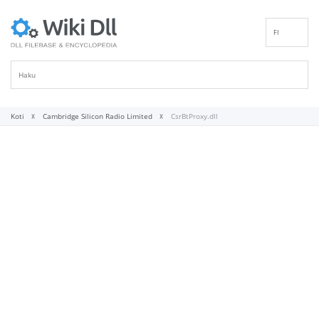
FI
EN
DE
ES
FR
Koti
Cambridge Silicon Radio Limited
CsrBtProxy.dll
IT
PT
RU
ID
NL
NN
SV
VI