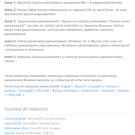
Askel 1:
Käynnistä Suorita-valintaikkuna painamalla Win + R-näppäinyhdistelmää.
Askel 2:
Kirjoita
rstrui
Suorita-tekstiruutuun ja napsauta OK tai paina Enter. Se avaa
järjestelmän palautusapuohjelman.
Askel 3:
"Järjestelmän palauttaminen" -ikkuna voi sisältää vaihtoehdon "Valitse toinen
palautuspiste". Jos näin on, valitse tämä vaihtoehto ja napsauta Seuraava. Valitse
Näytä lisää palautuspisteitä -valintaruutu nähdäksesi täydellisen luettelon
päivämääristä.
Askel 4:
Valitse päivämäärä palauttaaksesi Windows 10: n. Muista, että sinun on
valittava palautuspiste, joka palauttaa Windowsin päivämäärään, jolloin csrbtproxy.dll
-virhesanoma ei ilmestynyt.
Askel 5:
Napsauta Seuraava-painiketta ja vahvista palautuspiste napsauttamalla
Valmis.
Tässä vaiheessa tietokoneesi käynnistyy uudestaan ​​normaalisti ja käynnistyy
palautetulla Windows-versiolla, ja csrbtproxy.dll virhe tulisi korjata.
Tämä sivu on saatavilla muilla kielillä:
English
|
Deutsch
|
Español
|
Français
|
Italiano
|
Português
|
Русский
|
Bahasa Indonesia
|
Nederlands
|
Nynorsk
|
Svenska
|
Tiếng Việt
|
Suositut dll-tiedostot
vcruntime140.dll
- Microsoft® C Runtime Library
msvcp140.dll
- Microsoft® C Runtime Library
d3dcompiler_43.dll
- Direct3D HLSL Compiler
xlive.dll
- Games for Windows - LIVE DLL