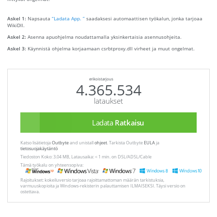
Askel 1:
Napsauta
“Ladata App. ”
saadaksesi automaattisen työkalun, jonka tarjoaa
WikiDll.
Askel 2:
Asenna apuohjelma noudattamalla yksinkertaisia ​​asennusohjeita.
Askel 3:
Käynnistä ohjelma korjaamaan csrbtproxy.dll virheet ja muut ongelmat.
erikoistarjous
4.365.534
lataukset
Ladata
Ratkaisu
Katso lisätietoja
Outbyte
and unistall
ohjeet
. Tarkista Outbyte
EULA
ja
tietosuojakäytäntö
Tiedoston Koko: 3.04 MB, Latausaika: < 1 min. on DSL/ADSL/Cable
Tämä työkalu on yhteensopiva:
Rajoitukset: kokeiluversio tarjoaa rajoittamattoman määrän tarkistuksia,
varmuuskopioita ja Windows-rekisterin palauttamisen ILMAISEKSI. Täysi versio on
ostettava.