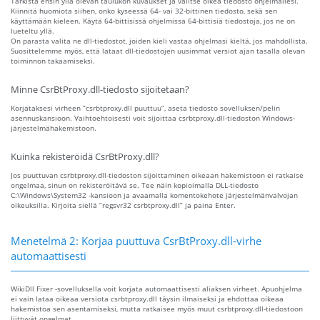
Tarkista ensin yllä olevan taulukon kuvaukset ja valitse oikea tiedosto ohjelmallesi.
Kiinnitä huomiota siihen, onko kyseessä 64- vai 32-bittinen tiedosto, sekä sen
käyttämään kieleen. Käytä 64-bittisissä ohjelmissa 64-bittisiä tiedostoja, jos ne on
lueteltu yllä.
On parasta valita ne dll-tiedostot, joiden kieli vastaa ohjelmasi kieltä, jos mahdollista.
Suosittelemme myös, että lataat dll-tiedostojen uusimmat versiot ajan tasalla olevan
toiminnon takaamiseksi.
Minne CsrBtProxy.dll-tiedosto sijoitetaan?
Korjataksesi virheen “csrbtproxy.dll puuttuu”, aseta tiedosto sovelluksen/pelin
asennuskansioon. Vaihtoehtoisesti voit sijoittaa csrbtproxy.dll-tiedoston Windows-
järjestelmähakemistoon.
Kuinka rekisteröidä CsrBtProxy.dll?
Jos puuttuvan csrbtproxy.dll-tiedoston sijoittaminen oikeaan hakemistoon ei ratkaise
ongelmaa, sinun on rekisteröitävä se. Tee näin kopioimalla DLL-tiedosto
C:\Windows\System32 -kansioon ja avaamalla komentokehote järjestelmänvalvojan
oikeuksilla. Kirjoita siellä “regsvr32 csrbtproxy.dll” ja paina Enter.
Menetelmä 2: Korjaa puuttuva CsrBtProxy.dll-virhe
automaattisesti
WikiDll Fixer -sovelluksella voit korjata automaattisesti aliaksen virheet. Apuohjelma
ei vain lataa oikeaa versiota csrbtproxy.dll täysin ilmaiseksi ja ehdottaa oikeaa
hakemistoa sen asentamiseksi, mutta ratkaisee myös muut csrbtproxy.dll-tiedostoon
liittyvät ongelmat.