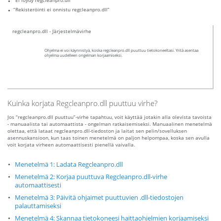
“Ei löydy regcleanpro.dll”
“Rekisteröinti ei onnistu regcleanpro.dll”
regcleanpro.dll - Järjestelmävirhe
Ohjelma ei voi käynnistyä, koska regcleanpro.dll puuttuu tietokoneeltasi. Yritä asentaa
ohjelma uudelleen ongelman korjaamiseksi.
Kuinka korjata Regcleanpro.dll puuttuu virhe?
Jos “regcleanpro.dll puuttuu”-virhe tapahtuu, voit käyttää jotakin alla olevista tavoista
- manuaalista tai automaattista - ongelman ratkaisemiseksi. Manuaalinen menetelmä
olettaa, että lataat regcleanpro.dll-tiedoston ja laitat sen pelin/sovelluksen
asennuskansioon, kun taas toinen menetelmä on paljon helpompaa, koska sen avulla
voit korjata virheen automaattisesti pienellä vaivalla.
Menetelmä 1: Ladata Regcleanpro.dll
Menetelmä 2: Korjaa puuttuva Regcleanpro.dll-virhe
automaattisesti
Menetelmä 3: Päivitä ohjaimet puuttuvien .dll-tiedostojen
palauttamiseksi
Menetelmä 4: Skannaa tietokoneesi haittaohjelmien korjaamiseksi