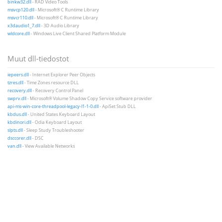
binkw32.dll
- RAD Video Tools
msvcp120.dll
- Microsoft® C Runtime Library
msvcr110.dll
- Microsoft® C Runtime Library
x3daudio1_7.dll
- 3D Audio Library
wldcore.dll
- Windows Live Client Shared Platform Module
Muut dll-tiedostot
iepeers.dll
- Internet Explorer Peer Objects
tzres.dll
- Time Zones resource DLL
recovery.dll
- Recovery Control Panel
swprv.dll
- Microsoft® Volume Shadow Copy Service software provider
api-ms-win-core-threadpool-legacy-l1-1-0.dll
- ApiSet Stub DLL
kbdus.dll
- United States Keyboard Layout
kbdinori.dll
- Odia Keyboard Layout
slpts.dll
- Sleep Study Troubleshooter
dsccorer.dll
- DSC
van.dll
- View Available Networks