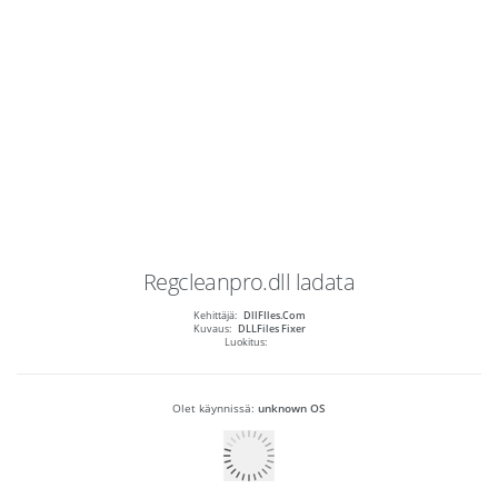
Regcleanpro.dll
ladata
Kehittäjä:
DllFIles.Com
Kuvaus:
DLLFiles Fixer
Luokitus:
Olet käynnissä:
unknown OS