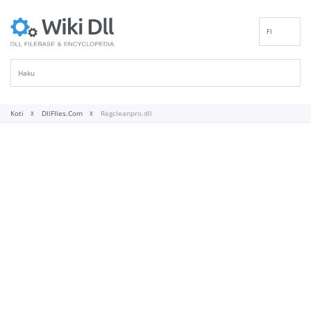
FI
EN
DE
ES
FR
Koti
DllFIles.Com
Regcleanpro.dll
IT
PT
RU
ID
NL
NN
SV
VI