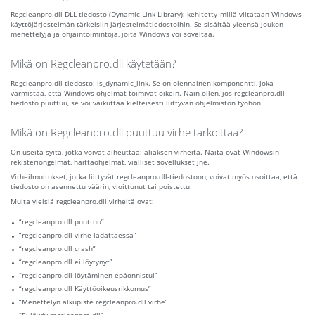
Regcleanpro.dll DLL-tiedosto (Dynamic Link Library): kehitetty_millä viitataan Windows-
käyttöjärjestelmän tärkeisiin järjestelmätiedostoihin. Se sisältää yleensä joukon
menettelyjä ja ohjaintoimintoja, joita Windows voi soveltaa.
Mikä on Regcleanpro.dll käytetään?
Regcleanpro.dll-tiedosto: is_dynamic_link. Se on olennainen komponentti, joka
varmistaa, että Windows-ohjelmat toimivat oikein. Näin ollen, jos regcleanpro.dll-
tiedosto puuttuu, se voi vaikuttaa kielteisesti liittyvän ohjelmiston työhön.
Mikä on Regcleanpro.dll puuttuu virhe tarkoittaa?
On useita syitä, jotka voivat aiheuttaa: aliaksen virheitä. Näitä ovat Windowsin
rekisteriongelmat, haittaohjelmat, vialliset sovellukset jne.
Virheilmoitukset, jotka liittyvät regcleanpro.dll-tiedostoon, voivat myös osoittaa, että
tiedosto on asennettu väärin, vioittunut tai poistettu.
Muita yleisiä regcleanpro.dll virheitä ovat:
“regcleanpro.dll puuttuu”
“regcleanpro.dll virhe ladattaessa”
“regcleanpro.dll crash”
“regcleanpro.dll ei löytynyt”
“regcleanpro.dll löytäminen epäonnistui”
“regcleanpro.dll Käyttöoikeusrikkomus”
“Menettelyn alkupiste regcleanpro.dll virhe”