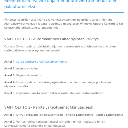
Menetelmä 3: Päivitä ohjaimet puuttuvien .dll-tiedostojen
palauttamiseksi
Windows-käyttöjärjestelmän sekä verkkosovittimien, näyttöjen, tulostimien jne.
Ajuripäivitykset voidaan ladata ja asentaa itsenäisesti Windows Update Centeristä tai
käyttämällä erikoistuneita apuohjelmia.
VAIHTOEHTO 1 - Automaattinen Laiteohjainten Päivitys
Outbyte Driver Updater päivittää ohjaimet automaattisesti Windowsissa. Ajurien
rutiinipäivitykset ovat nyt menneisyyttä!
Askel 1:
Lataa Outbyte-ohjainpäivitysohjelma
Askel 2:
Asenna sovellus
Askel 3:
Käynnistä sovellus
Askel 4:
Driver Updater tarkistaa järjestelmäsi vanhentuneiden ja puuttuvien
ohjainten varalta
Askel 5:
Napsauta Päivitä päivittääksesi kaikki ohjaimet automaattisesti
VAIHTOEHTO 2 - Päivitä Laiteohjaimet Manuaalisesti
Askel 1:
Siirry Tehtäväpalkki-hakukenttään - kirjoita Laitehallinta - valitse Laitehallinta
Askel 2:
Valitse luokka tarkastellaksesi laitteiden nimiä - napsauta hiiren
kakkospainikkeella sitä, joka on päivitettävä