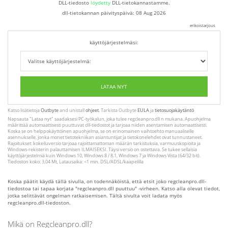
DLL-tiedosto
löydetty
DLL-tietokannastamme.
dll-tietokannan päivityspäivä:
08 Aug 2026
erikoistarjous
käyttöjärjestelmäsi:
LATAA NYT
Katso lisätietoja
Outbyte
and unistall
ohjeet
. Tarkista Outbyte
EULA
ja
tietosuojakäytäntö
Napsauta
"Lataa nyt"
saadaksesi PC-työkalun, joka tulee regcleanpro.dll n mukana. Apuohjelma
määrittää automaattisesti puuttuvat dll-tiedostot ja tarjoaa niiden asentamisen automaattisesti.
Koska se on helppokäyttöinen apuohjelma, se on erinomainen vaihtoehto manuaaliselle
asennukselle, jonka monet tietotekniikan asiantuntijat ja tietokonelehdet ovat tunnustaneet.
Rajoitukset: kokeiluversio tarjoaa rajoittamattoman määrän tarkistuksia, varmuuskopioita ja
Windows-rekisterin palauttamisen ILMAISEKSI. Täysi versio on ostettava. Se tukee sellaisia ​​
käyttöjärjestelmiä kuin Windows 10, Windows 8 / 8.1, Windows 7 ja Windows Vista (64/32 bit).
Tiedoston koko: 3,04 Mt, Latausaika: <1 min. DSL/ADSL/kaapelilla
Koska päätit käydä tällä sivulla, on todennäköistä, että etsit joko regcleanpro.dll-
tiedostoa tai tapaa korjata "regcleanpro.dll puuttuu" -virheen. Katso alla olevat tiedot,
jotka selittävät ongelman ratkaisemisen. Tältä sivulta voit ladata myös
regcleanpro.dll-tiedoston.
Mikä on Regcleanpro.dll?