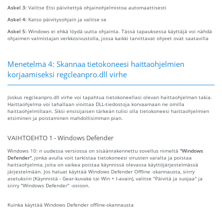
Askel 3:
Valitse Etsi päivitettyä ohjainohjelmistoa automaattisesti
Askel 4:
Katso päivitysohjain ja valitse se
Askel 5:
Windows ei ehkä löydä uutta ohjainta. Tässä tapauksessa käyttäjä voi nähdä
ohjaimen valmistajan verkkosivustolla, jossa kaikki tarvittavat ohjeet ovat saatavilla
Menetelmä 4: Skannaa tietokoneesi haittaohjelmien
korjaamiseksi regcleanpro.dll virhe
Joskus regcleanpro.dll virhe voi tapahtua tietokoneellasi olevan haittaohjelman takia.
Haittaohjelma voi tahallaan vioittaa DLL-tiedostoja korvaamaan ne omilla
haittaohjelmillaan. Siksi ensisijaisen tärkeän tulisi olla tietokoneesi haittaohjelmien
etsiminen ja poistaminen mahdollisimman pian.
VAIHTOEHTO 1 - Windows Defender
Windows 10: n uudessa versiossa on sisäänrakennettu sovellus nimeltä
"Windows
Defender"
, jonka avulla voit tarkistaa tietokoneesi virusten varalta ja poistaa
haittaohjelmia, joita on vaikea poistaa käynnissä olevassa käyttöjärjestelmässä
järjestelmään. Jos haluat käyttää Windows Defender Offline -skannausta, siirry
asetuksiin (Käynnistä - Gear-kuvake tai Win + I-avain), valitse "Päivitä ja suojaa" ja
siirry "Windows Defender" -osioon.
Kuinka käyttää Windows Defender offline-skannausta