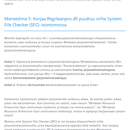
väärin.
Menetelmä 5: Korjaa Regcleanpro.dll puuttuu virhe System
File Checker (SFC) -toiminnossa
Monille käyttäjille on tuttu sfc / scannow-järjestelmätiedostojen eheystarkistus -
komento, joka tarkistaa ja korjaa suojatut Windows-järjestelmätiedostot. Tämän
komennon suorittamiseksi sinun on suoritettava komentokehote
järjestelmänvalvojana.
Askel 1:
Käynnistä komentorivi järjestelmänvalvojana Windowsissa painamalla Win-
näppäintä ja kirjoittamalla hakukenttään "Komentokehote" ja napsauttamalla sitten
hiiren kakkospainikkeella tulosta ja valitsemalla
Suorita järjestelmänvalvojana
.
Vaihtoehtoisesti voit painaa Win + X-näppäinyhdistelmää, joka avaa valikon, jossa voit
valita
Komentokehote (Järjestelmänvalvoja)
.
Askel 2:
Kirjoita
sfc/scannow
komentokehotteeseen ja paina Enter.
Komennon syöttämisen jälkeen järjestelmän tarkistus alkaa. Se kestää jonkin aikaa,
joten ole kärsivällinen. Kun toiminta on valmis, saat viestin "Windows Resource
Protection löysi vioittuneet tiedostot ja korjasi ne onnistuneesti". tai "Windows
Resource Protection löysi vioittuneita tiedostoja, mutta ei pystynyt korjaamaan joitain
niistä".
Muista, että System File Checker (SFC) ei voi korjata eheysvirheitä niille
järjestelmätiedostoille, joita käyttöjärjestelmä käyttää tällä hetkellä. Voit korjata
nämä tiedostot suorittamalla SFC-komennon komentorivin kautta Windowsin