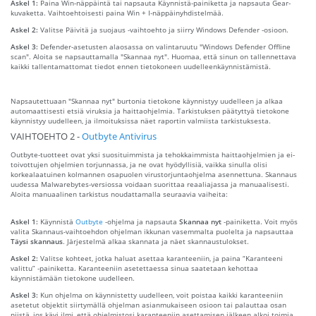
Askel 1:
Paina Win-näppäintä tai napsauta Käynnistä-painiketta ja napsauta Gear-
kuvaketta. Vaihtoehtoisesti paina Win + I-näppäinyhdistelmää.
Askel 2:
Valitse Päivitä ja suojaus -vaihtoehto ja siirry Windows Defender -osioon.
Askel 3:
Defender-asetusten alaosassa on valintaruutu "Windows Defender Offline
scan". Aloita se napsauttamalla "Skannaa nyt". Huomaa, että sinun on tallennettava
kaikki tallentamattomat tiedot ennen tietokoneen uudelleenkäynnistämistä.
Napsautettuaan "Skannaa nyt" burtonia tietokone käynnistyy uudelleen ja alkaa
automaattisesti etsiä viruksia ja haittaohjelmia. Tarkistuksen päätyttyä tietokone
käynnistyy uudelleen, ja ilmoituksissa näet raportin valmiista tarkistuksesta.
VAIHTOEHTO 2 -
Outbyte Antivirus
Outbyte-tuotteet ovat yksi suosituimmista ja tehokkaimmista haittaohjelmien ja ei-
toivottujen ohjelmien torjunnassa, ja ne ovat hyödyllisiä, vaikka sinulla olisi
korkealaatuinen kolmannen osapuolen virustorjuntaohjelma asennettuna. Skannaus
uudessa Malwarebytes-versiossa voidaan suorittaa reaaliajassa ja manuaalisesti.
Aloita manuaalinen tarkistus noudattamalla seuraavia vaiheita:
Askel 1:
Käynnistä
Outbyte
-ohjelma ja napsauta
Skannaa nyt
-painiketta. Voit myös
valita Skannaus-vaihtoehdon ohjelman ikkunan vasemmalta puolelta ja napsauttaa
Täysi skannaus
. Järjestelmä alkaa skannata ja näet skannaustulokset.
Askel 2:
Valitse kohteet, jotka haluat asettaa karanteeniin, ja paina “Karanteeni
valittu” -painiketta. Karanteeniin asetettaessa sinua saatetaan kehottaa
käynnistämään tietokone uudelleen.
Askel 3:
Kun ohjelma on käynnistetty uudelleen, voit poistaa kaikki karanteeniin
asetetut objektit siirtymällä ohjelman asianmukaiseen osioon tai palauttaa osan
niistä, jos kävi ilmi, että ohjelmistosi karanteeniin asettamisen jälkeen alkoi toimia