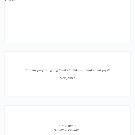
”Got my program going thanks to WikiDll. Thanks a lot guys!”
Alex James
1 000 000 +
Onnelliset Käyttäjät!