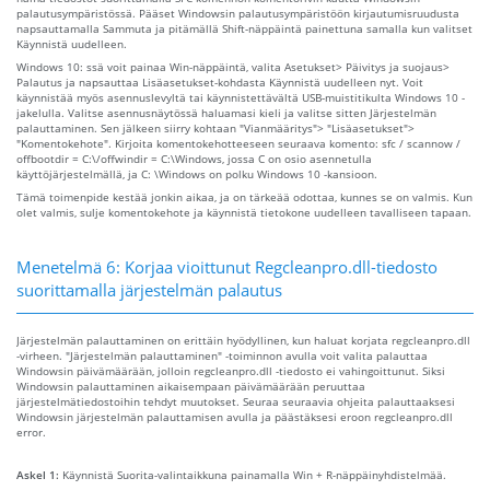
palautusympäristössä. Pääset Windowsin palautusympäristöön kirjautumisruudusta
napsauttamalla Sammuta ja pitämällä Shift-näppäintä painettuna samalla kun valitset
Käynnistä uudelleen.
Windows 10: ssä voit painaa Win-näppäintä, valita Asetukset> Päivitys ja suojaus>
Palautus ja napsauttaa Lisäasetukset-kohdasta Käynnistä uudelleen nyt. Voit
käynnistää myös asennuslevyltä tai käynnistettävältä USB-muistitikulta Windows 10 -
jakelulla. Valitse asennusnäytössä haluamasi kieli ja valitse sitten Järjestelmän
palauttaminen. Sen jälkeen siirry kohtaan "Vianmääritys"> "Lisäasetukset">
"Komentokehote". Kirjoita komentokehotteeseen seuraava komento: sfc / scannow /
offbootdir = C:\/offwindir = C:\Windows, jossa C on osio asennetulla
käyttöjärjestelmällä, ja C: \Windows on polku Windows 10 -kansioon.
Tämä toimenpide kestää jonkin aikaa, ja on tärkeää odottaa, kunnes se on valmis. Kun
olet valmis, sulje komentokehote ja käynnistä tietokone uudelleen tavalliseen tapaan.
Menetelmä 6: Korjaa vioittunut Regcleanpro.dll-tiedosto
suorittamalla järjestelmän palautus
Järjestelmän palauttaminen on erittäin hyödyllinen, kun haluat korjata regcleanpro.dll
-virheen. "Järjestelmän palauttaminen" -toiminnon avulla voit valita palauttaa
Windowsin päivämäärään, jolloin regcleanpro.dll -tiedosto ei vahingoittunut. Siksi
Windowsin palauttaminen aikaisempaan päivämäärään peruuttaa
järjestelmätiedostoihin tehdyt muutokset. Seuraa seuraavia ohjeita palauttaaksesi
Windowsin järjestelmän palauttamisen avulla ja päästäksesi eroon regcleanpro.dll
error.
Askel 1:
Käynnistä Suorita-valintaikkuna painamalla Win + R-näppäinyhdistelmää.