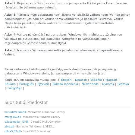
Askel 2:
Kirjoita
rstrui
Suorita-tekstiruutuun ja napsauta OK tai paina Enter. Se avaa
järjestelmän palautusapuohjelman.
Askel 3:
"Järjestelmän palauttaminen" -ikkuna voi sisältää vaihtoehdon "Valitse toinen
palautuspiste". Jos näin on, valitse tämä vaihtoehto ja napsauta Seuraava. Valitse
Näytä lisää palautuspisteitä -valintaruutu nähdäksesi täydellisen luettelon
päivämääristä.
Askel 4:
Valitse päivämäärä palauttaaksesi Windows 10: n. Muista, että sinun on
valittava palautuspiste, joka palauttaa Windowsin päivämäärään, jolloin
regcleanpro.dll -virhesanoma ei ilmestynyt.
Askel 5:
Napsauta Seuraava-painiketta ja vahvista palautuspiste napsauttamalla
Valmis.
Tässä vaiheessa tietokoneesi käynnistyy uudestaan ​​normaalisti ja käynnistyy
palautetulla Windows-versiolla, ja regcleanpro.dll virhe tulisi korjata.
Tämä sivu on saatavilla muilla kielillä:
English
|
Deutsch
|
Español
|
Français
|
Italiano
|
Português
|
Русский
|
Bahasa Indonesia
|
Nederlands
|
Nynorsk
|
Svenska
|
Tiếng Việt
|
Suositut dll-tiedostot
vcruntime140.dll
- Microsoft® C Runtime Library
msvcp140.dll
- Microsoft® C Runtime Library
d3dcompiler_43.dll
- Direct3D HLSL Compiler
xlive.dll
- Games for Windows - LIVE DLL
d3dx9_43.dll
- Direct3D 9 Extensions