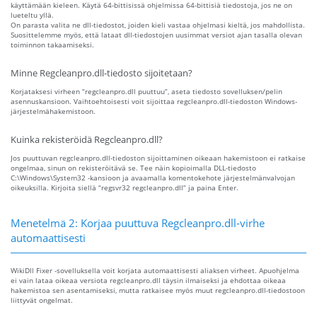
käyttämään kieleen. Käytä 64-bittisissä ohjelmissa 64-bittisiä tiedostoja, jos ne on
lueteltu yllä.
On parasta valita ne dll-tiedostot, joiden kieli vastaa ohjelmasi kieltä, jos mahdollista.
Suosittelemme myös, että lataat dll-tiedostojen uusimmat versiot ajan tasalla olevan
toiminnon takaamiseksi.
Minne Regcleanpro.dll-tiedosto sijoitetaan?
Korjataksesi virheen “regcleanpro.dll puuttuu”, aseta tiedosto sovelluksen/pelin
asennuskansioon. Vaihtoehtoisesti voit sijoittaa regcleanpro.dll-tiedoston Windows-
järjestelmähakemistoon.
Kuinka rekisteröidä Regcleanpro.dll?
Jos puuttuvan regcleanpro.dll-tiedoston sijoittaminen oikeaan hakemistoon ei ratkaise
ongelmaa, sinun on rekisteröitävä se. Tee näin kopioimalla DLL-tiedosto
C:\Windows\System32 -kansioon ja avaamalla komentokehote järjestelmänvalvojan
oikeuksilla. Kirjoita siellä “regsvr32 regcleanpro.dll” ja paina Enter.
Menetelmä 2: Korjaa puuttuva Regcleanpro.dll-virhe
automaattisesti
WikiDll Fixer -sovelluksella voit korjata automaattisesti aliaksen virheet. Apuohjelma
ei vain lataa oikeaa versiota regcleanpro.dll täysin ilmaiseksi ja ehdottaa oikeaa
hakemistoa sen asentamiseksi, mutta ratkaisee myös muut regcleanpro.dll-tiedostoon
liittyvät ongelmat.