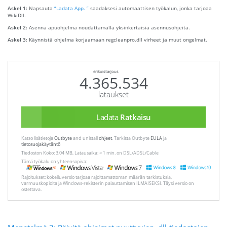
Askel 1:
Napsauta
“Ladata App. ”
saadaksesi automaattisen työkalun, jonka tarjoaa
WikiDll.
Askel 2:
Asenna apuohjelma noudattamalla yksinkertaisia ​​asennusohjeita.
Askel 3:
Käynnistä ohjelma korjaamaan regcleanpro.dll virheet ja muut ongelmat.
erikoistarjous
4.365.534
lataukset
Ladata
Ratkaisu
Katso lisätietoja
Outbyte
and unistall
ohjeet
. Tarkista Outbyte
EULA
ja
tietosuojakäytäntö
Tiedoston Koko: 3.04 MB, Latausaika: < 1 min. on DSL/ADSL/Cable
Tämä työkalu on yhteensopiva:
Rajoitukset: kokeiluversio tarjoaa rajoittamattoman määrän tarkistuksia,
varmuuskopioita ja Windows-rekisterin palauttamisen ILMAISEKSI. Täysi versio on
ostettava.