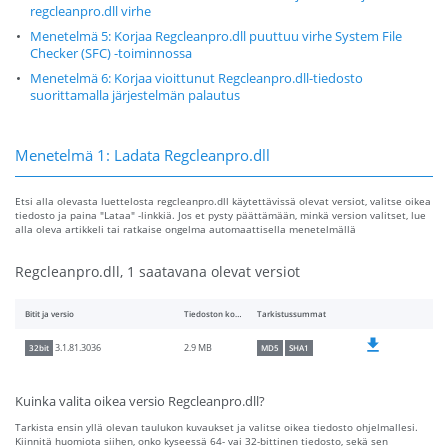
regcleanpro.dll virhe
Menetelmä 5: Korjaa Regcleanpro.dll puuttuu virhe System File
Checker (SFC) -toiminnossa
Menetelmä 6: Korjaa vioittunut Regcleanpro.dll-tiedosto
suorittamalla järjestelmän palautus
Menetelmä 1: Ladata Regcleanpro.dll
Etsi alla olevasta luettelosta regcleanpro.dll käytettävissä olevat versiot, valitse oikea
tiedosto ja paina "Lataa" -linkkiä. Jos et pysty päättämään, minkä version valitset, lue
alla oleva artikkeli tai ratkaise ongelma automaattisella menetelmällä
Regcleanpro.dll, 1 saatavana olevat versiot
Bitit ja versio
Tiedoston koko
Tarkistussummat
2.9 MB
3.1.81.3036
32bit
MD5
SHA1
Kuinka valita oikea versio Regcleanpro.dll?
Tarkista ensin yllä olevan taulukon kuvaukset ja valitse oikea tiedosto ohjelmallesi.
Kiinnitä huomiota siihen, onko kyseessä 64- vai 32-bittinen tiedosto, sekä sen