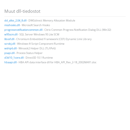
Muut dll-tiedostot
dd_alloc_2.04_8.dll
- DWGdirect: Memory Allocation Module
msshooks.dll
- Microsoft Search Hooks
progressnotificationcommon.dll
- Citrix Common Progress Notification Dialog DLL (Win32)
w95scm.dll
- SQL Server Windows 95 Lite SCM
libcef.dll
- Chromium Embedded Framework (CEF) Dynamic Link Library
scrobj.dll
- Windows ® Script Component Runtime
wship6.dll
- Winsock2 Helper DLL (TL/IPv6)
psapi.dll
- Process Status Helper
d3d10_1core.dll
- Direct3D 10.1 Runtime
hbaapi.dll
- HBA API data interface dll for HBA_API_Rev_2-18_2002MAR1.doc