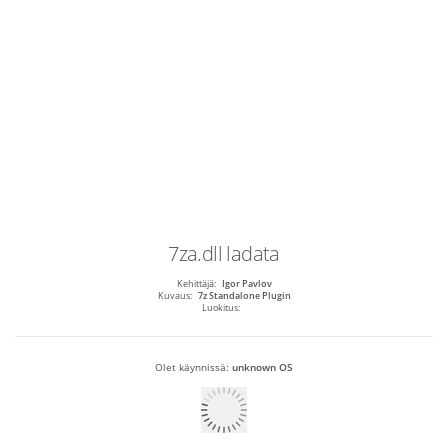
7za.dll
ladata
Kehittäjä:
Igor Pavlov
Kuvaus:
7z Standalone Plugin
Luokitus:
Olet käynnissä:
unknown OS