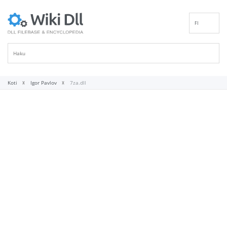
FI
EN
DE
ES
FR
Koti
Igor Pavlov
7za.dll
IT
PT
RU
ID
NL
NN
SV
VI