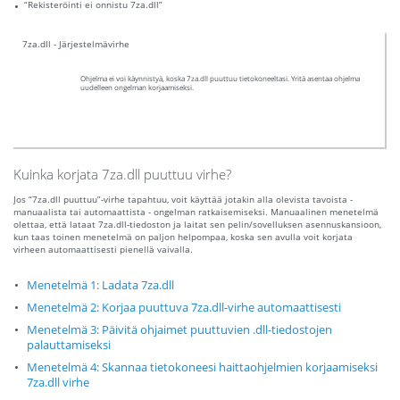
“Rekisteröinti ei onnistu 7za.dll”
7za.dll - Järjestelmävirhe
Ohjelma ei voi käynnistyä, koska 7za.dll puuttuu tietokoneeltasi. Yritä asentaa ohjelma
uudelleen ongelman korjaamiseksi.
Kuinka korjata 7za.dll puuttuu virhe?
Jos “7za.dll puuttuu”-virhe tapahtuu, voit käyttää jotakin alla olevista tavoista -
manuaalista tai automaattista - ongelman ratkaisemiseksi. Manuaalinen menetelmä
olettaa, että lataat 7za.dll-tiedoston ja laitat sen pelin/sovelluksen asennuskansioon,
kun taas toinen menetelmä on paljon helpompaa, koska sen avulla voit korjata
virheen automaattisesti pienellä vaivalla.
Menetelmä 1: Ladata 7za.dll
Menetelmä 2: Korjaa puuttuva 7za.dll-virhe automaattisesti
Menetelmä 3: Päivitä ohjaimet puuttuvien .dll-tiedostojen
palauttamiseksi
Menetelmä 4: Skannaa tietokoneesi haittaohjelmien korjaamiseksi
7za.dll virhe