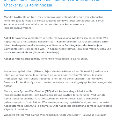
Checker (SFC) -toiminnossa
Monille käyttäjille on tuttu sfc / scannow-järjestelmätiedostojen eheystarkistus -
komento, joka tarkistaa ja korjaa suojatut Windows-järjestelmätiedostot. Tämän
komennon suorittamiseksi sinun on suoritettava komentokehote
järjestelmänvalvojana.
Askel 1:
Käynnistä komentorivi järjestelmänvalvojana Windowsissa painamalla Win-
näppäintä ja kirjoittamalla hakukenttään "Komentokehote" ja napsauttamalla sitten
hiiren kakkospainikkeella tulosta ja valitsemalla
Suorita järjestelmänvalvojana
.
Vaihtoehtoisesti voit painaa Win + X-näppäinyhdistelmää, joka avaa valikon, jossa voit
valita
Komentokehote (Järjestelmänvalvoja)
.
Askel 2:
Kirjoita
sfc/scannow
komentokehotteeseen ja paina Enter.
Komennon syöttämisen jälkeen järjestelmän tarkistus alkaa. Se kestää jonkin aikaa,
joten ole kärsivällinen. Kun toiminta on valmis, saat viestin "Windows Resource
Protection löysi vioittuneet tiedostot ja korjasi ne onnistuneesti". tai "Windows
Resource Protection löysi vioittuneita tiedostoja, mutta ei pystynyt korjaamaan joitain
niistä".
Muista, että System File Checker (SFC) ei voi korjata eheysvirheitä niille
järjestelmätiedostoille, joita käyttöjärjestelmä käyttää tällä hetkellä. Voit korjata
nämä tiedostot suorittamalla SFC-komennon komentorivin kautta Windowsin
palautusympäristössä. Pääset Windowsin palautusympäristöön kirjautumisruudusta
napsauttamalla Sammuta ja pitämällä Shift-näppäintä painettuna samalla kun valitset
Käynnistä uudelleen.
Windows 10: ssä voit painaa Win-näppäintä, valita Asetukset> Päivitys ja suojaus>