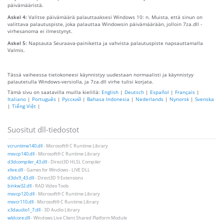
päivämääristä.
Askel 4:
Valitse päivämäärä palauttaaksesi Windows 10: n. Muista, että sinun on
valittava palautuspiste, joka palauttaa Windowsin päivämäärään, jolloin 7za.dll -
virhesanoma ei ilmestynyt.
Askel 5:
Napsauta Seuraava-painiketta ja vahvista palautuspiste napsauttamalla
Valmis.
Tässä vaiheessa tietokoneesi käynnistyy uudestaan ​​normaalisti ja käynnistyy
palautetulla Windows-versiolla, ja 7za.dll virhe tulisi korjata.
Tämä sivu on saatavilla muilla kielillä:
English
|
Deutsch
|
Español
|
Français
|
Italiano
|
Português
|
Русский
|
Bahasa Indonesia
|
Nederlands
|
Nynorsk
|
Svenska
|
Tiếng Việt
|
Suositut dll-tiedostot
vcruntime140.dll
- Microsoft® C Runtime Library
msvcp140.dll
- Microsoft® C Runtime Library
d3dcompiler_43.dll
- Direct3D HLSL Compiler
xlive.dll
- Games for Windows - LIVE DLL
d3dx9_43.dll
- Direct3D 9 Extensions
binkw32.dll
- RAD Video Tools
msvcp120.dll
- Microsoft® C Runtime Library
msvcr110.dll
- Microsoft® C Runtime Library
x3daudio1_7.dll
- 3D Audio Library
wldcore.dll
- Windows Live Client Shared Platform Module