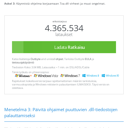
Askel 3:
Käynnistä ohjelma korjaamaan 7za.dll virheet ja muut ongelmat.
erikoistarjous
4.365.534
lataukset
Ladata
Ratkaisu
Katso lisätietoja
Outbyte
and unistall
ohjeet
. Tarkista Outbyte
EULA
ja
tietosuojakäytäntö
Tiedoston Koko: 3.04 MB, Latausaika: < 1 min. on DSL/ADSL/Cable
Tämä työkalu on yhteensopiva:
Rajoitukset: kokeiluversio tarjoaa rajoittamattoman määrän tarkistuksia,
varmuuskopioita ja Windows-rekisterin palauttamisen ILMAISEKSI. Täysi versio on
ostettava.
Menetelmä 3: Päivitä ohjaimet puuttuvien .dll-tiedostojen
palauttamiseksi