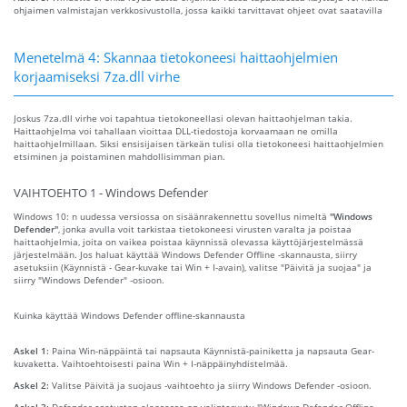
ohjaimen valmistajan verkkosivustolla, jossa kaikki tarvittavat ohjeet ovat saatavilla
Menetelmä 4: Skannaa tietokoneesi haittaohjelmien
korjaamiseksi 7za.dll virhe
Joskus 7za.dll virhe voi tapahtua tietokoneellasi olevan haittaohjelman takia.
Haittaohjelma voi tahallaan vioittaa DLL-tiedostoja korvaamaan ne omilla
haittaohjelmillaan. Siksi ensisijaisen tärkeän tulisi olla tietokoneesi haittaohjelmien
etsiminen ja poistaminen mahdollisimman pian.
VAIHTOEHTO 1 - Windows Defender
Windows 10: n uudessa versiossa on sisäänrakennettu sovellus nimeltä
"Windows
Defender"
, jonka avulla voit tarkistaa tietokoneesi virusten varalta ja poistaa
haittaohjelmia, joita on vaikea poistaa käynnissä olevassa käyttöjärjestelmässä
järjestelmään. Jos haluat käyttää Windows Defender Offline -skannausta, siirry
asetuksiin (Käynnistä - Gear-kuvake tai Win + I-avain), valitse "Päivitä ja suojaa" ja
siirry "Windows Defender" -osioon.
Kuinka käyttää Windows Defender offline-skannausta
Askel 1:
Paina Win-näppäintä tai napsauta Käynnistä-painiketta ja napsauta Gear-
kuvaketta. Vaihtoehtoisesti paina Win + I-näppäinyhdistelmää.
Askel 2:
Valitse Päivitä ja suojaus -vaihtoehto ja siirry Windows Defender -osioon.
Askel 3:
Defender-asetusten alaosassa on valintaruutu "Windows Defender Offline