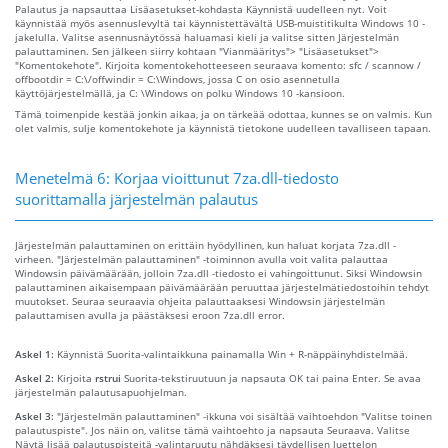
Palautus ja napsauttaa Lisäasetukset-kohdasta Käynnistä uudelleen nyt. Voit
käynnistää myös asennuslevyltä tai käynnistettävältä USB-muistitikulta Windows 10 -
jakelulla. Valitse asennusnäytössä haluamasi kieli ja valitse sitten Järjestelmän
palauttaminen. Sen jälkeen siirry kohtaan "Vianmääritys"> "Lisäasetukset">
"Komentokehote". Kirjoita komentokehotteeseen seuraava komento: sfc / scannow /
offbootdir = C:\/offwindir = C:\Windows, jossa C on osio asennetulla
käyttöjärjestelmällä, ja C: \Windows on polku Windows 10 -kansioon.
Tämä toimenpide kestää jonkin aikaa, ja on tärkeää odottaa, kunnes se on valmis. Kun
olet valmis, sulje komentokehote ja käynnistä tietokone uudelleen tavalliseen tapaan.
Menetelmä 6: Korjaa vioittunut 7za.dll-tiedosto
suorittamalla järjestelmän palautus
Järjestelmän palauttaminen on erittäin hyödyllinen, kun haluat korjata 7za.dll -
virheen. "Järjestelmän palauttaminen" -toiminnon avulla voit valita palauttaa
Windowsin päivämäärään, jolloin 7za.dll -tiedosto ei vahingoittunut. Siksi Windowsin
palauttaminen aikaisempaan päivämäärään peruuttaa järjestelmätiedostoihin tehdyt
muutokset. Seuraa seuraavia ohjeita palauttaaksesi Windowsin järjestelmän
palauttamisen avulla ja päästäksesi eroon 7za.dll error.
Askel 1:
Käynnistä Suorita-valintaikkuna painamalla Win + R-näppäinyhdistelmää.
Askel 2:
Kirjoita
rstrui
Suorita-tekstiruutuun ja napsauta OK tai paina Enter. Se avaa
järjestelmän palautusapuohjelman.
Askel 3:
"Järjestelmän palauttaminen" -ikkuna voi sisältää vaihtoehdon "Valitse toinen
palautuspiste". Jos näin on, valitse tämä vaihtoehto ja napsauta Seuraava. Valitse
Näytä lisää palautuspisteitä -valintaruutu nähdäksesi täydellisen luettelon