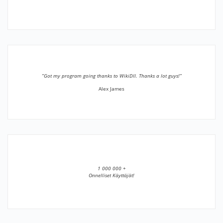
”Got my program going thanks to WikiDll. Thanks a lot guys!”
Alex James
1 000 000 +
Onnelliset Käyttäjät!