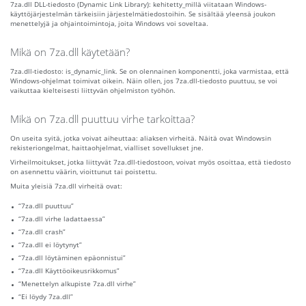
7za.dll DLL-tiedosto (Dynamic Link Library): kehitetty_millä viitataan Windows-
käyttöjärjestelmän tärkeisiin järjestelmätiedostoihin. Se sisältää yleensä joukon
menettelyjä ja ohjaintoimintoja, joita Windows voi soveltaa.
Mikä on 7za.dll käytetään?
7za.dll-tiedosto: is_dynamic_link. Se on olennainen komponentti, joka varmistaa, että
Windows-ohjelmat toimivat oikein. Näin ollen, jos 7za.dll-tiedosto puuttuu, se voi
vaikuttaa kielteisesti liittyvän ohjelmiston työhön.
Mikä on 7za.dll puuttuu virhe tarkoittaa?
On useita syitä, jotka voivat aiheuttaa: aliaksen virheitä. Näitä ovat Windowsin
rekisteriongelmat, haittaohjelmat, vialliset sovellukset jne.
Virheilmoitukset, jotka liittyvät 7za.dll-tiedostoon, voivat myös osoittaa, että tiedosto
on asennettu väärin, vioittunut tai poistettu.
Muita yleisiä 7za.dll virheitä ovat:
“7za.dll puuttuu”
“7za.dll virhe ladattaessa”
“7za.dll crash”
“7za.dll ei löytynyt”
“7za.dll löytäminen epäonnistui”
“7za.dll Käyttöoikeusrikkomus”
“Menettelyn alkupiste 7za.dll virhe”
“Ei löydy 7za.dll”