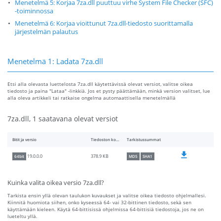
Menetelmä 5: Korjaa 7za.dll puuttuu virhe System File Checker (SFC)
-toiminnossa
Menetelmä 6: Korjaa vioittunut 7za.dll-tiedosto suorittamalla
järjestelmän palautus
Menetelmä 1: Ladata 7za.dll
Etsi alla olevasta luettelosta 7za.dll käytettävissä olevat versiot, valitse oikea
tiedosto ja paina "Lataa" -linkkiä. Jos et pysty päättämään, minkä version valitset, lue
alla oleva artikkeli tai ratkaise ongelma automaattisella menetelmällä
7za.dll, 1 saatavana olevat versiot
Bitit ja versio
Tiedoston koko
Tarkistussummat
378.9 KB
19.0.0.0
64bit
MD5
SHA1
Kuinka valita oikea versio 7za.dll?
Tarkista ensin yllä olevan taulukon kuvaukset ja valitse oikea tiedosto ohjelmallesi.
Kiinnitä huomiota siihen, onko kyseessä 64- vai 32-bittinen tiedosto, sekä sen
käyttämään kieleen. Käytä 64-bittisissä ohjelmissa 64-bittisiä tiedostoja, jos ne on
lueteltu yllä.