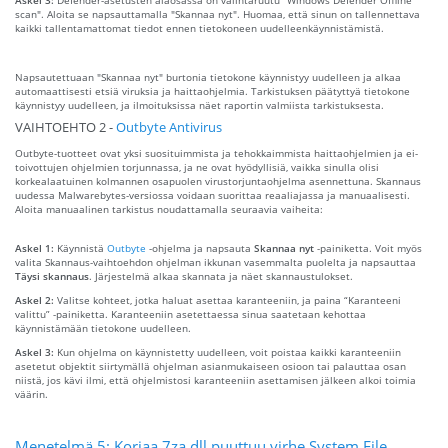
scan". Aloita se napsauttamalla "Skannaa nyt". Huomaa, että sinun on tallennettava
kaikki tallentamattomat tiedot ennen tietokoneen uudelleenkäynnistämistä.
Napsautettuaan "Skannaa nyt" burtonia tietokone käynnistyy uudelleen ja alkaa
automaattisesti etsiä viruksia ja haittaohjelmia. Tarkistuksen päätyttyä tietokone
käynnistyy uudelleen, ja ilmoituksissa näet raportin valmiista tarkistuksesta.
VAIHTOEHTO 2 -
Outbyte Antivirus
Outbyte-tuotteet ovat yksi suosituimmista ja tehokkaimmista haittaohjelmien ja ei-
toivottujen ohjelmien torjunnassa, ja ne ovat hyödyllisiä, vaikka sinulla olisi
korkealaatuinen kolmannen osapuolen virustorjuntaohjelma asennettuna. Skannaus
uudessa Malwarebytes-versiossa voidaan suorittaa reaaliajassa ja manuaalisesti.
Aloita manuaalinen tarkistus noudattamalla seuraavia vaiheita:
Askel 1:
Käynnistä
Outbyte
-ohjelma ja napsauta
Skannaa nyt
-painiketta. Voit myös
valita Skannaus-vaihtoehdon ohjelman ikkunan vasemmalta puolelta ja napsauttaa
Täysi skannaus
. Järjestelmä alkaa skannata ja näet skannaustulokset.
Askel 2:
Valitse kohteet, jotka haluat asettaa karanteeniin, ja paina “Karanteeni
valittu” -painiketta. Karanteeniin asetettaessa sinua saatetaan kehottaa
käynnistämään tietokone uudelleen.
Askel 3:
Kun ohjelma on käynnistetty uudelleen, voit poistaa kaikki karanteeniin
asetetut objektit siirtymällä ohjelman asianmukaiseen osioon tai palauttaa osan
niistä, jos kävi ilmi, että ohjelmistosi karanteeniin asettamisen jälkeen alkoi toimia
väärin.
Menetelmä 5: Korjaa 7za.dll puuttuu virhe System File