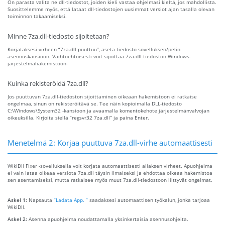
On parasta valita ne dll-tiedostot, joiden kieli vastaa ohjelmasi kieltä, jos mahdollista.
Suosittelemme myös, että lataat dll-tiedostojen uusimmat versiot ajan tasalla olevan
toiminnon takaamiseksi.
Minne 7za.dll-tiedosto sijoitetaan?
Korjataksesi virheen “7za.dll puuttuu”, aseta tiedosto sovelluksen/pelin
asennuskansioon. Vaihtoehtoisesti voit sijoittaa 7za.dll-tiedoston Windows-
järjestelmähakemistoon.
Kuinka rekisteröidä 7za.dll?
Jos puuttuvan 7za.dll-tiedoston sijoittaminen oikeaan hakemistoon ei ratkaise
ongelmaa, sinun on rekisteröitävä se. Tee näin kopioimalla DLL-tiedosto
C:\Windows\System32 -kansioon ja avaamalla komentokehote järjestelmänvalvojan
oikeuksilla. Kirjoita siellä “regsvr32 7za.dll” ja paina Enter.
Menetelmä 2: Korjaa puuttuva 7za.dll-virhe automaattisesti
WikiDll Fixer -sovelluksella voit korjata automaattisesti aliaksen virheet. Apuohjelma
ei vain lataa oikeaa versiota 7za.dll täysin ilmaiseksi ja ehdottaa oikeaa hakemistoa
sen asentamiseksi, mutta ratkaisee myös muut 7za.dll-tiedostoon liittyvät ongelmat.
Askel 1:
Napsauta
“Ladata App. ”
saadaksesi automaattisen työkalun, jonka tarjoaa
WikiDll.
Askel 2:
Asenna apuohjelma noudattamalla yksinkertaisia ​​asennusohjeita.