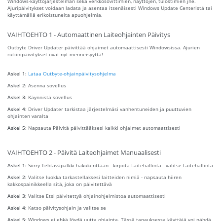
Windows-käyttöjärjestelmän sekä verkkosovittimien, näyttöjen, tulostimien jne.
Ajuripäivitykset voidaan ladata ja asentaa itsenäisesti Windows Update Centeristä tai
käyttämällä erikoistuneita apuohjelmia.
VAIHTOEHTO 1 - Automaattinen Laiteohjainten Päivitys
Outbyte Driver Updater päivittää ohjaimet automaattisesti Windowsissa. Ajurien
rutiinipäivitykset ovat nyt menneisyyttä!
Askel 1:
Lataa Outbyte-ohjainpäivitysohjelma
Askel 2:
Asenna sovellus
Askel 3:
Käynnistä sovellus
Askel 4:
Driver Updater tarkistaa järjestelmäsi vanhentuneiden ja puuttuvien
ohjainten varalta
Askel 5:
Napsauta Päivitä päivittääksesi kaikki ohjaimet automaattisesti
VAIHTOEHTO 2 - Päivitä Laiteohjaimet Manuaalisesti
Askel 1:
Siirry Tehtäväpalkki-hakukenttään - kirjoita Laitehallinta - valitse Laitehallinta
Askel 2:
Valitse luokka tarkastellaksesi laitteiden nimiä - napsauta hiiren
kakkospainikkeella sitä, joka on päivitettävä
Askel 3:
Valitse Etsi päivitettyä ohjainohjelmistoa automaattisesti
Askel 4:
Katso päivitysohjain ja valitse se
Askel 5:
Windows ei ehkä löydä uutta ohjainta. Tässä tapauksessa käyttäjä voi nähdä