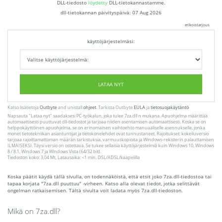
DLL-tiedosto
löydetty
DLL-tietokannastamme.
dll-tietokannan päivityspäivä:
07 Aug 2026
erikoistarjous
käyttöjärjestelmäsi:
LATAA NYT
Katso lisätietoja
Outbyte
and unistall
ohjeet
. Tarkista Outbyte
EULA
ja
tietosuojakäytäntö
Napsauta
"Lataa nyt"
saadaksesi PC-työkalun, joka tulee 7za.dll n mukana. Apuohjelma määrittää
automaattisesti puuttuvat dll-tiedostot ja tarjoaa niiden asentamisen automaattisesti. Koska se on
helppokäyttöinen apuohjelma, se on erinomainen vaihtoehto manuaaliselle asennukselle, jonka
monet tietotekniikan asiantuntijat ja tietokonelehdet ovat tunnustaneet. Rajoitukset: kokeiluversio
tarjoaa rajoittamattoman määrän tarkistuksia, varmuuskopioita ja Windows-rekisterin palauttamisen
ILMAISEKSI. Täysi versio on ostettava. Se tukee sellaisia ​​käyttöjärjestelmiä kuin Windows 10, Windows
8 / 8.1, Windows 7 ja Windows Vista (64/32 bit).
Tiedoston koko: 3,04 Mt, Latausaika: <1 min. DSL/ADSL/kaapelilla
Koska päätit käydä tällä sivulla, on todennäköistä, että etsit joko 7za.dll-tiedostoa tai
tapaa korjata "7za.dll puuttuu" -virheen. Katso alla olevat tiedot, jotka selittävät
ongelman ratkaisemisen. Tältä sivulta voit ladata myös 7za.dll-tiedoston.
Mikä on 7za.dll?