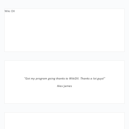
Wiki Dll
”Got my program going thanks to WikiDll. Thanks a lot guys!”
Alex James