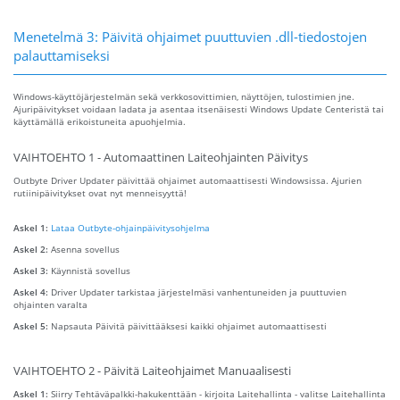
Menetelmä 3: Päivitä ohjaimet puuttuvien .dll-tiedostojen
palauttamiseksi
Windows-käyttöjärjestelmän sekä verkkosovittimien, näyttöjen, tulostimien jne.
Ajuripäivitykset voidaan ladata ja asentaa itsenäisesti Windows Update Centeristä tai
käyttämällä erikoistuneita apuohjelmia.
VAIHTOEHTO 1 - Automaattinen Laiteohjainten Päivitys
Outbyte Driver Updater päivittää ohjaimet automaattisesti Windowsissa. Ajurien
rutiinipäivitykset ovat nyt menneisyyttä!
Askel 1:
Lataa Outbyte-ohjainpäivitysohjelma
Askel 2:
Asenna sovellus
Askel 3:
Käynnistä sovellus
Askel 4:
Driver Updater tarkistaa järjestelmäsi vanhentuneiden ja puuttuvien
ohjainten varalta
Askel 5:
Napsauta Päivitä päivittääksesi kaikki ohjaimet automaattisesti
VAIHTOEHTO 2 - Päivitä Laiteohjaimet Manuaalisesti
Askel 1:
Siirry Tehtäväpalkki-hakukenttään - kirjoita Laitehallinta - valitse Laitehallinta