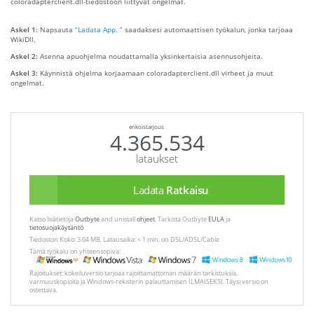
coloradapterclient.dll-tiedostoon liittyvät ongelmat.
Askel 1:
Napsauta
“Ladata App. ”
saadaksesi automaattisen työkalun, jonka tarjoaa
WikiDll.
Askel 2:
Asenna apuohjelma noudattamalla yksinkertaisia ​​asennusohjeita.
Askel 3:
Käynnistä ohjelma korjaamaan coloradapterclient.dll virheet ja muut
ongelmat.
erikoistarjous
4.365.534
lataukset
Ladata
Ratkaisu
Katso lisätietoja
Outbyte
and unistall
ohjeet
. Tarkista Outbyte
EULA
ja
tietosuojakäytäntö
Tiedoston Koko: 3.04 MB, Latausaika: < 1 min. on DSL/ADSL/Cable
Tämä työkalu on yhteensopiva:
Rajoitukset: kokeiluversio tarjoaa rajoittamattoman määrän tarkistuksia,
varmuuskopioita ja Windows-rekisterin palauttamisen ILMAISEKSI. Täysi versio on
ostettava.