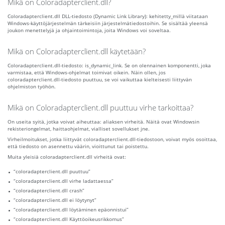
Mikä on Coloradapterclient.dll?
Coloradapterclient.dll DLL-tiedosto (Dynamic Link Library): kehitetty_millä viitataan
Windows-käyttöjärjestelmän tärkeisiin järjestelmätiedostoihin. Se sisältää yleensä
joukon menettelyjä ja ohjaintoimintoja, joita Windows voi soveltaa.
Mikä on Coloradapterclient.dll käytetään?
Coloradapterclient.dll-tiedosto: is_dynamic_link. Se on olennainen komponentti, joka
varmistaa, että Windows-ohjelmat toimivat oikein. Näin ollen, jos
coloradapterclient.dll-tiedosto puuttuu, se voi vaikuttaa kielteisesti liittyvän
ohjelmiston työhön.
Mikä on Coloradapterclient.dll puuttuu virhe tarkoittaa?
On useita syitä, jotka voivat aiheuttaa: aliaksen virheitä. Näitä ovat Windowsin
rekisteriongelmat, haittaohjelmat, vialliset sovellukset jne.
Virheilmoitukset, jotka liittyvät coloradapterclient.dll-tiedostoon, voivat myös osoittaa,
että tiedosto on asennettu väärin, vioittunut tai poistettu.
Muita yleisiä coloradapterclient.dll virheitä ovat:
“coloradapterclient.dll puuttuu”
“coloradapterclient.dll virhe ladattaessa”
“coloradapterclient.dll crash”
“coloradapterclient.dll ei löytynyt”
“coloradapterclient.dll löytäminen epäonnistui”
“coloradapterclient.dll Käyttöoikeusrikkomus”