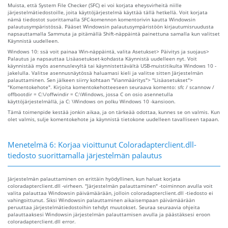
Muista, että System File Checker (SFC) ei voi korjata eheysvirheitä niille
järjestelmätiedostoille, joita käyttöjärjestelmä käyttää tällä hetkellä. Voit korjata
nämä tiedostot suorittamalla SFC-komennon komentorivin kautta Windowsin
palautusympäristössä. Pääset Windowsin palautusympäristöön kirjautumisruudusta
napsauttamalla Sammuta ja pitämällä Shift-näppäintä painettuna samalla kun valitset
Käynnistä uudelleen.
Windows 10: ssä voit painaa Win-näppäintä, valita Asetukset> Päivitys ja suojaus>
Palautus ja napsauttaa Lisäasetukset-kohdasta Käynnistä uudelleen nyt. Voit
käynnistää myös asennuslevyltä tai käynnistettävältä USB-muistitikulta Windows 10 -
jakelulla. Valitse asennusnäytössä haluamasi kieli ja valitse sitten Järjestelmän
palauttaminen. Sen jälkeen siirry kohtaan "Vianmääritys"> "Lisäasetukset">
"Komentokehote". Kirjoita komentokehotteeseen seuraava komento: sfc / scannow /
offbootdir = C:\/offwindir = C:\Windows, jossa C on osio asennetulla
käyttöjärjestelmällä, ja C: \Windows on polku Windows 10 -kansioon.
Tämä toimenpide kestää jonkin aikaa, ja on tärkeää odottaa, kunnes se on valmis. Kun
olet valmis, sulje komentokehote ja käynnistä tietokone uudelleen tavalliseen tapaan.
Menetelmä 6: Korjaa vioittunut Coloradapterclient.dll-
tiedosto suorittamalla järjestelmän palautus
Järjestelmän palauttaminen on erittäin hyödyllinen, kun haluat korjata
coloradapterclient.dll -virheen. "Järjestelmän palauttaminen" -toiminnon avulla voit
valita palauttaa Windowsin päivämäärään, jolloin coloradapterclient.dll -tiedosto ei
vahingoittunut. Siksi Windowsin palauttaminen aikaisempaan päivämäärään
peruuttaa järjestelmätiedostoihin tehdyt muutokset. Seuraa seuraavia ohjeita
palauttaaksesi Windowsin järjestelmän palauttamisen avulla ja päästäksesi eroon
coloradapterclient.dll error.