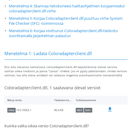
Menetelmä 4: Skannaa tietokoneesi haittaohjelmien korjaamiseksi
coloradapterclient.dll virhe
Menetelmä 5: Korjaa Coloradapterclient.dll puuttuu virhe System
File Checker (SFC) -toiminnossa
Menetelmä 6: Korjaa vioittunut Coloradapterclient.dll-tiedosto
suorittamalla järjestelmän palautus
Menetelmä 1: Ladata Coloradapterclient.dll
Etsi alla olevasta luettelosta coloradapterclient.dll käytettävissä olevat versiot,
valitse oikea tiedosto ja paina "Lataa" -linkkiä. Jos et pysty päättämään, minkä version
valitset, lue alla oleva artikkeli tai ratkaise ongelma automaattisella menetelmällä
Coloradapterclient.dll, 1 saatavana olevat versiot
Bitit ja versio
Tiedoston koko
Tarkistussummat
86.4 KB
10.0.18362.1
64bit
MD5
SHA1
Kuinka valita oikea versio Coloradapterclient.dll?