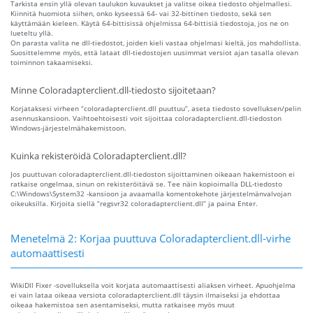
Tarkista ensin yllä olevan taulukon kuvaukset ja valitse oikea tiedosto ohjelmallesi.
Kiinnitä huomiota siihen, onko kyseessä 64- vai 32-bittinen tiedosto, sekä sen
käyttämään kieleen. Käytä 64-bittisissä ohjelmissa 64-bittisiä tiedostoja, jos ne on
lueteltu yllä.
On parasta valita ne dll-tiedostot, joiden kieli vastaa ohjelmasi kieltä, jos mahdollista.
Suosittelemme myös, että lataat dll-tiedostojen uusimmat versiot ajan tasalla olevan
toiminnon takaamiseksi.
Minne Coloradapterclient.dll-tiedosto sijoitetaan?
Korjataksesi virheen “coloradapterclient.dll puuttuu”, aseta tiedosto sovelluksen/pelin
asennuskansioon. Vaihtoehtoisesti voit sijoittaa coloradapterclient.dll-tiedoston
Windows-järjestelmähakemistoon.
Kuinka rekisteröidä Coloradapterclient.dll?
Jos puuttuvan coloradapterclient.dll-tiedoston sijoittaminen oikeaan hakemistoon ei
ratkaise ongelmaa, sinun on rekisteröitävä se. Tee näin kopioimalla DLL-tiedosto
C:\Windows\System32 -kansioon ja avaamalla komentokehote järjestelmänvalvojan
oikeuksilla. Kirjoita siellä “regsvr32 coloradapterclient.dll” ja paina Enter.
Menetelmä 2: Korjaa puuttuva Coloradapterclient.dll-virhe
automaattisesti
WikiDll Fixer -sovelluksella voit korjata automaattisesti aliaksen virheet. Apuohjelma
ei vain lataa oikeaa versiota coloradapterclient.dll täysin ilmaiseksi ja ehdottaa
oikeaa hakemistoa sen asentamiseksi, mutta ratkaisee myös muut