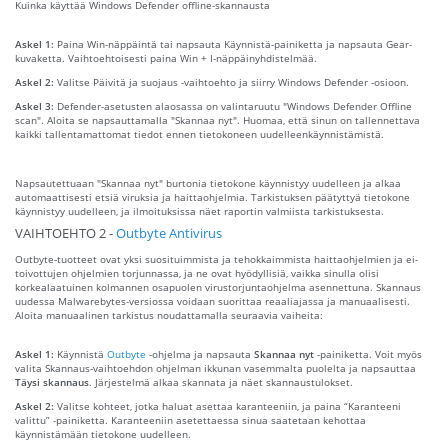
Kuinka käyttää Windows Defender offline-skannausta
Askel 1:
Paina Win-näppäintä tai napsauta Käynnistä-painiketta ja napsauta Gear-
kuvaketta. Vaihtoehtoisesti paina Win + I-näppäinyhdistelmää.
Askel 2:
Valitse Päivitä ja suojaus -vaihtoehto ja siirry Windows Defender -osioon.
Askel 3:
Defender-asetusten alaosassa on valintaruutu "Windows Defender Offline
scan". Aloita se napsauttamalla "Skannaa nyt". Huomaa, että sinun on tallennettava
kaikki tallentamattomat tiedot ennen tietokoneen uudelleenkäynnistämistä.
Napsautettuaan "Skannaa nyt" burtonia tietokone käynnistyy uudelleen ja alkaa
automaattisesti etsiä viruksia ja haittaohjelmia. Tarkistuksen päätyttyä tietokone
käynnistyy uudelleen, ja ilmoituksissa näet raportin valmiista tarkistuksesta.
VAIHTOEHTO 2 -
Outbyte Antivirus
Outbyte-tuotteet ovat yksi suosituimmista ja tehokkaimmista haittaohjelmien ja ei-
toivottujen ohjelmien torjunnassa, ja ne ovat hyödyllisiä, vaikka sinulla olisi
korkealaatuinen kolmannen osapuolen virustorjuntaohjelma asennettuna. Skannaus
uudessa Malwarebytes-versiossa voidaan suorittaa reaaliajassa ja manuaalisesti.
Aloita manuaalinen tarkistus noudattamalla seuraavia vaiheita:
Askel 1:
Käynnistä
Outbyte
-ohjelma ja napsauta
Skannaa nyt
-painiketta. Voit myös
valita Skannaus-vaihtoehdon ohjelman ikkunan vasemmalta puolelta ja napsauttaa
Täysi skannaus
. Järjestelmä alkaa skannata ja näet skannaustulokset.
Askel 2:
Valitse kohteet, jotka haluat asettaa karanteeniin, ja paina “Karanteeni
valittu” -painiketta. Karanteeniin asetettaessa sinua saatetaan kehottaa
käynnistämään tietokone uudelleen.