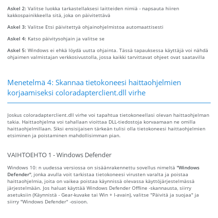
Askel 2:
Valitse luokka tarkastellaksesi laitteiden nimiä - napsauta hiiren
kakkospainikkeella sitä, joka on päivitettävä
Askel 3:
Valitse Etsi päivitettyä ohjainohjelmistoa automaattisesti
Askel 4:
Katso päivitysohjain ja valitse se
Askel 5:
Windows ei ehkä löydä uutta ohjainta. Tässä tapauksessa käyttäjä voi nähdä
ohjaimen valmistajan verkkosivustolla, jossa kaikki tarvittavat ohjeet ovat saatavilla
Menetelmä 4: Skannaa tietokoneesi haittaohjelmien
korjaamiseksi coloradapterclient.dll virhe
Joskus coloradapterclient.dll virhe voi tapahtua tietokoneellasi olevan haittaohjelman
takia. Haittaohjelma voi tahallaan vioittaa DLL-tiedostoja korvaamaan ne omilla
haittaohjelmillaan. Siksi ensisijaisen tärkeän tulisi olla tietokoneesi haittaohjelmien
etsiminen ja poistaminen mahdollisimman pian.
VAIHTOEHTO 1 - Windows Defender
Windows 10: n uudessa versiossa on sisäänrakennettu sovellus nimeltä
"Windows
Defender"
, jonka avulla voit tarkistaa tietokoneesi virusten varalta ja poistaa
haittaohjelmia, joita on vaikea poistaa käynnissä olevassa käyttöjärjestelmässä
järjestelmään. Jos haluat käyttää Windows Defender Offline -skannausta, siirry
asetuksiin (Käynnistä - Gear-kuvake tai Win + I-avain), valitse "Päivitä ja suojaa" ja
siirry "Windows Defender" -osioon.