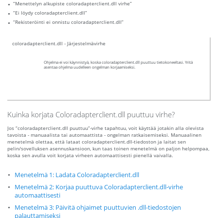
“Menettelyn alkupiste coloradapterclient.dll virhe”
“Ei löydy coloradapterclient.dll”
“Rekisteröinti ei onnistu coloradapterclient.dll”
coloradapterclient.dll - Järjestelmävirhe
Ohjelma ei voi käynnistyä, koska coloradapterclient.dll puuttuu tietokoneeltasi. Yritä
asentaa ohjelma uudelleen ongelman korjaamiseksi.
Kuinka korjata Coloradapterclient.dll puuttuu virhe?
Jos “coloradapterclient.dll puuttuu”-virhe tapahtuu, voit käyttää jotakin alla olevista
tavoista - manuaalista tai automaattista - ongelman ratkaisemiseksi. Manuaalinen
menetelmä olettaa, että lataat coloradapterclient.dll-tiedoston ja laitat sen
pelin/sovelluksen asennuskansioon, kun taas toinen menetelmä on paljon helpompaa,
koska sen avulla voit korjata virheen automaattisesti pienellä vaivalla.
Menetelmä 1: Ladata Coloradapterclient.dll
Menetelmä 2: Korjaa puuttuva Coloradapterclient.dll-virhe
automaattisesti
Menetelmä 3: Päivitä ohjaimet puuttuvien .dll-tiedostojen
palauttamiseksi