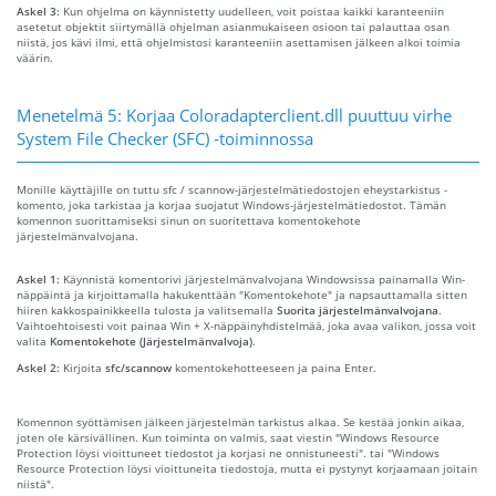
Askel 3:
Kun ohjelma on käynnistetty uudelleen, voit poistaa kaikki karanteeniin
asetetut objektit siirtymällä ohjelman asianmukaiseen osioon tai palauttaa osan
niistä, jos kävi ilmi, että ohjelmistosi karanteeniin asettamisen jälkeen alkoi toimia
väärin.
Menetelmä 5: Korjaa Coloradapterclient.dll puuttuu virhe
System File Checker (SFC) -toiminnossa
Monille käyttäjille on tuttu sfc / scannow-järjestelmätiedostojen eheystarkistus -
komento, joka tarkistaa ja korjaa suojatut Windows-järjestelmätiedostot. Tämän
komennon suorittamiseksi sinun on suoritettava komentokehote
järjestelmänvalvojana.
Askel 1:
Käynnistä komentorivi järjestelmänvalvojana Windowsissa painamalla Win-
näppäintä ja kirjoittamalla hakukenttään "Komentokehote" ja napsauttamalla sitten
hiiren kakkospainikkeella tulosta ja valitsemalla
Suorita järjestelmänvalvojana
.
Vaihtoehtoisesti voit painaa Win + X-näppäinyhdistelmää, joka avaa valikon, jossa voit
valita
Komentokehote (Järjestelmänvalvoja)
.
Askel 2:
Kirjoita
sfc/scannow
komentokehotteeseen ja paina Enter.
Komennon syöttämisen jälkeen järjestelmän tarkistus alkaa. Se kestää jonkin aikaa,
joten ole kärsivällinen. Kun toiminta on valmis, saat viestin "Windows Resource
Protection löysi vioittuneet tiedostot ja korjasi ne onnistuneesti". tai "Windows
Resource Protection löysi vioittuneita tiedostoja, mutta ei pystynyt korjaamaan joitain
niistä".