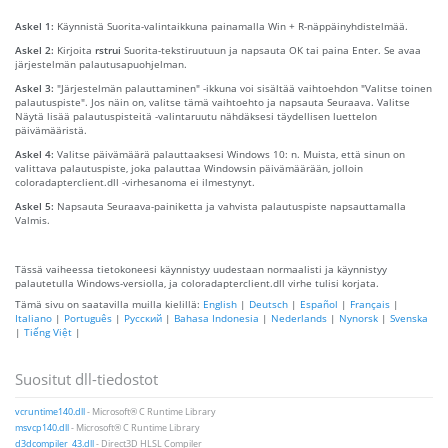
Askel 1:
Käynnistä Suorita-valintaikkuna painamalla Win + R-näppäinyhdistelmää.
Askel 2:
Kirjoita
rstrui
Suorita-tekstiruutuun ja napsauta OK tai paina Enter. Se avaa
järjestelmän palautusapuohjelman.
Askel 3:
"Järjestelmän palauttaminen" -ikkuna voi sisältää vaihtoehdon "Valitse toinen
palautuspiste". Jos näin on, valitse tämä vaihtoehto ja napsauta Seuraava. Valitse
Näytä lisää palautuspisteitä -valintaruutu nähdäksesi täydellisen luettelon
päivämääristä.
Askel 4:
Valitse päivämäärä palauttaaksesi Windows 10: n. Muista, että sinun on
valittava palautuspiste, joka palauttaa Windowsin päivämäärään, jolloin
coloradapterclient.dll -virhesanoma ei ilmestynyt.
Askel 5:
Napsauta Seuraava-painiketta ja vahvista palautuspiste napsauttamalla
Valmis.
Tässä vaiheessa tietokoneesi käynnistyy uudestaan ​​normaalisti ja käynnistyy
palautetulla Windows-versiolla, ja coloradapterclient.dll virhe tulisi korjata.
Tämä sivu on saatavilla muilla kielillä:
English
|
Deutsch
|
Español
|
Français
|
Italiano
|
Português
|
Русский
|
Bahasa Indonesia
|
Nederlands
|
Nynorsk
|
Svenska
|
Tiếng Việt
|
Suositut dll-tiedostot
vcruntime140.dll
- Microsoft® C Runtime Library
msvcp140.dll
- Microsoft® C Runtime Library
d3dcompiler_43.dll
- Direct3D HLSL Compiler