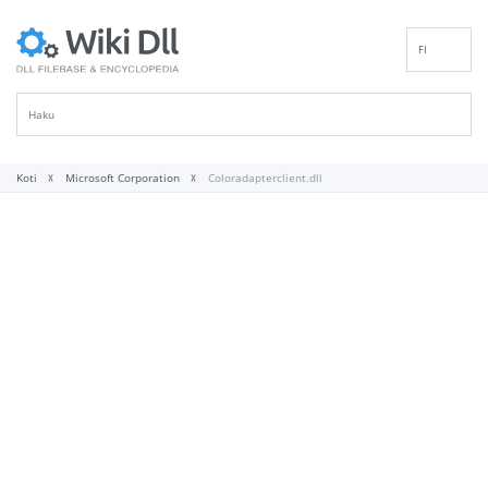
FI
EN
DE
ES
FR
Koti
Microsoft Corporation
Coloradapterclient.dll
IT
PT
RU
ID
NL
NN
SV
VI