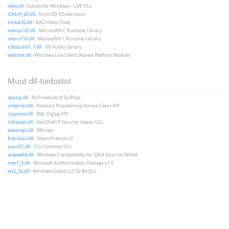
xlive.dll
- Games for Windows - LIVE DLL
d3dx9_43.dll
- Direct3D 9 Extensions
binkw32.dll
- RAD Video Tools
msvcp120.dll
- Microsoft® C Runtime Library
msvcr110.dll
- Microsoft® C Runtime Library
x3daudio1_7.dll
- 3D Audio Library
wldcore.dll
- Windows Live Client Shared Platform Module
Muut dll-tiedostot
sppnp.dll
- PnP module of SysPrep
xmlprovi.dll
- Network Provisioning Service Client API
cryptxml.dll
- XML DigSig API
nshipsec.dll
- Net Shell IP Security helper DLL
wwanapi.dll
- Mbnapi
friendsui.dll
- Steam Friends UI
icuuc51.dll
- ICU Common DLL
acwow64.dll
- Windows Compatibility for 32bit Apps on Win64
msv1_0.dll
- Microsoft Authentication Package v1.0
ws2_32.dll
- Windows Socket 2.0 32-Bit DLL