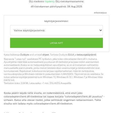
DLL-tiedosto
löydetty
DLL-tietokannastamme.
dll-tietokannan päivityspäivä:
06 Aug 2026
erikoistarjous
käyttöjärjestelmäsi:
LATAA NYT
Katso lisätietoja
Outbyte
and unistall
ohjeet
. Tarkista Outbyte
EULA
ja
tietosuojakäytäntö
Napsauta
"Lataa nyt"
saadaksesi PC-työkalun, joka tulee coloradapterclient.dll n mukana.
Apuohjelma määrittää automaattisesti puuttuvat dll-tiedostot ja tarjoaa niiden asentamisen
automaattisesti. Koska se on helppokäyttöinen apuohjelma, se on erinomainen vaihtoehto
manuaaliselle asennukselle, jonka monet tietotekniikan asiantuntijat ja tietokonelehdet ovat
tunnustaneet. Rajoitukset: kokeiluversio tarjoaa rajoittamattoman määrän tarkistuksia,
varmuuskopioita ja Windows-rekisterin palauttamisen ILMAISEKSI. Täysi versio on ostettava. Se
tukee sellaisia ​​käyttöjärjestelmiä kuin Windows 10, Windows 8 / 8.1, Windows 7 ja Windows Vista
(64/32 bit).
Tiedoston koko: 3,04 Mt, Latausaika: <1 min. DSL/ADSL/kaapelilla
Koska päätit käydä tällä sivulla, on todennäköistä, että etsit joko
coloradapterclient.dll-tiedostoa tai tapaa korjata "coloradapterclient.dll puuttuu" -
virheen. Katso alla olevat tiedot, jotka selittävät ongelman ratkaisemisen. Tältä
sivulta voit ladata myös coloradapterclient.dll-tiedoston.