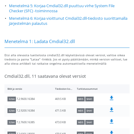
Menetelmä 5: Korjaa Cmdial32.dll puuttuu virhe System File
Checker (SFC) -toiminnossa
Menetelmä 6: Korjaa vioittunut Cmdial32.dll-tiedosto suorittamalla
järjestelmän palautus
Menetelmä 1: Ladata Cmdial32.dll
Etsi alla olevasta luettelosta cmdial32.dll käytettävissä olevat versiot, valitse oikea
tiedosto ja paina "Lataa" -linkkiä. Jos et pysty päättämään, minkä version valitset, lue
alla oleva artikkeli tai ratkaise ongelma automaattisella menetelmällä
Cmdial32.dll, 11 saatavana olevat versiot
Bitit ja versio
Tiedoston koko
Tarkistussummat
469.5 KB
7.2.9600.16384
32bit
MD5
SHA1
471.5 KB
7.2.9200.16384
32bit
MD5
SHA1
473.0 KB
7.2.7600.16385
32bit
MD5
SHA1