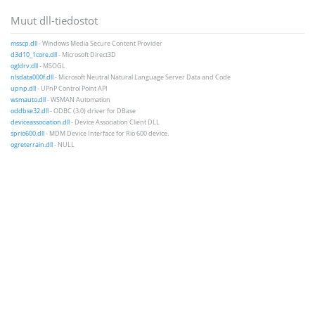
Muut dll-tiedostot
msscp.dll
- Windows Media Secure Content Provider
d3d10_1core.dll
- Microsoft Direct3D
ogldrv.dll
- MSOGL
nlsdata000f.dll
- Microsoft Neutral Natural Language Server Data and Code
upnp.dll
- UPnP Control Point API
wsmauto.dll
- WSMAN Automation
oddbse32.dll
- ODBC (3.0) driver for DBase
deviceassociation.dll
- Device Association Client DLL
sprio600.dll
- MDM Device Interface for Rio 600 device.
ogreterrain.dll
- NULL