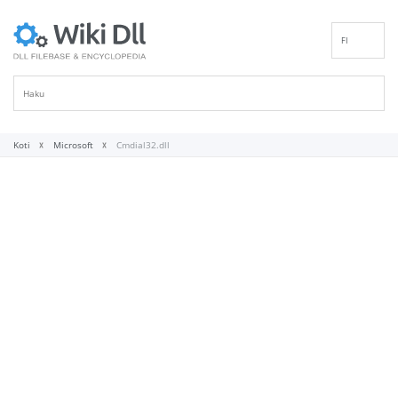
FI
EN
DE
ES
FR
Koti
Microsoft
Cmdial32.dll
IT
PT
RU
ID
NL
NN
SV
VI