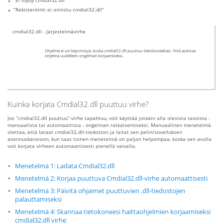
“Ei löydy cmdial32.dll”
“Rekisteröinti ei onnistu cmdial32.dll”
cmdial32.dll - Järjestelmävirhe
Ohjelma ei voi käynnistyä, koska cmdial32.dll puuttuu tietokoneeltasi. Yritä asentaa
ohjelma uudelleen ongelman korjaamiseksi.
Kuinka korjata Cmdial32.dll puuttuu virhe?
Jos “cmdial32.dll puuttuu”-virhe tapahtuu, voit käyttää jotakin alla olevista tavoista -
manuaalista tai automaattista - ongelman ratkaisemiseksi. Manuaalinen menetelmä
olettaa, että lataat cmdial32.dll-tiedoston ja laitat sen pelin/sovelluksen
asennuskansioon, kun taas toinen menetelmä on paljon helpompaa, koska sen avulla
voit korjata virheen automaattisesti pienellä vaivalla.
Menetelmä 1: Ladata Cmdial32.dll
Menetelmä 2: Korjaa puuttuva Cmdial32.dll-virhe automaattisesti
Menetelmä 3: Päivitä ohjaimet puuttuvien .dll-tiedostojen
palauttamiseksi
Menetelmä 4: Skannaa tietokoneesi haittaohjelmien korjaamiseksi
cmdial32.dll virhe