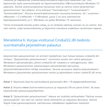
käynnistää myös asennuslevyltä tai käynnistettävältä USB-muistitikulta Windows 10 -
jakelulla. Valitse asennusnäytössä haluamasi kieli ja valitse sitten Järjestelmän
palauttaminen. Sen jälkeen siirry kohtaan "Vianmääritys"> "Lisäasetukset">
"Komentokehote". Kirjoita komentokehotteeseen seuraava komento: sfc / scannow /
offbootdir = C:\/offwindir = C:\Windows, jossa C on osio asennetulla
käyttöjärjestelmällä, ja C: \Windows on polku Windows 10 -kansioon.
Tämä toimenpide kestää jonkin aikaa, ja on tärkeää odottaa, kunnes se on valmis. Kun
olet valmis, sulje komentokehote ja käynnistä tietokone uudelleen tavalliseen tapaan.
Menetelmä 6: Korjaa vioittunut Cmdial32.dll-tiedosto
suorittamalla järjestelmän palautus
Järjestelmän palauttaminen on erittäin hyödyllinen, kun haluat korjata cmdial32.dll -
virheen. "Järjestelmän palauttaminen" -toiminnon avulla voit valita palauttaa
Windowsin päivämäärään, jolloin cmdial32.dll -tiedosto ei vahingoittunut. Siksi
Windowsin palauttaminen aikaisempaan päivämäärään peruuttaa
järjestelmätiedostoihin tehdyt muutokset. Seuraa seuraavia ohjeita palauttaaksesi
Windowsin järjestelmän palauttamisen avulla ja päästäksesi eroon cmdial32.dll error.
Askel 1:
Käynnistä Suorita-valintaikkuna painamalla Win + R-näppäinyhdistelmää.
Askel 2:
Kirjoita
rstrui
Suorita-tekstiruutuun ja napsauta OK tai paina Enter. Se avaa
järjestelmän palautusapuohjelman.
Askel 3:
"Järjestelmän palauttaminen" -ikkuna voi sisältää vaihtoehdon "Valitse toinen
palautuspiste". Jos näin on, valitse tämä vaihtoehto ja napsauta Seuraava. Valitse
Näytä lisää palautuspisteitä -valintaruutu nähdäksesi täydellisen luettelon