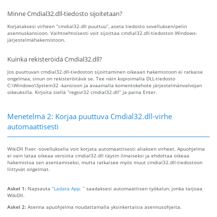
Minne Cmdial32.dll-tiedosto sijoitetaan?
Korjataksesi virheen “cmdial32.dll puuttuu”, aseta tiedosto sovelluksen/pelin
asennuskansioon. Vaihtoehtoisesti voit sijoittaa cmdial32.dll-tiedoston Windows-
järjestelmähakemistoon.
Kuinka rekisteröidä Cmdial32.dll?
Jos puuttuvan cmdial32.dll-tiedoston sijoittaminen oikeaan hakemistoon ei ratkaise
ongelmaa, sinun on rekisteröitävä se. Tee näin kopioimalla DLL-tiedosto
C:\Windows\System32 -kansioon ja avaamalla komentokehote järjestelmänvalvojan
oikeuksilla. Kirjoita siellä “regsvr32 cmdial32.dll” ja paina Enter.
Menetelmä 2: Korjaa puuttuva Cmdial32.dll-virhe
automaattisesti
WikiDll Fixer -sovelluksella voit korjata automaattisesti aliaksen virheet. Apuohjelma
ei vain lataa oikeaa versiota cmdial32.dll täysin ilmaiseksi ja ehdottaa oikeaa
hakemistoa sen asentamiseksi, mutta ratkaisee myös muut cmdial32.dll-tiedostoon
liittyvät ongelmat.
Askel 1:
Napsauta
“Ladata App. ”
saadaksesi automaattisen työkalun, jonka tarjoaa
WikiDll.
Askel 2:
Asenna apuohjelma noudattamalla yksinkertaisia ​​asennusohjeita.