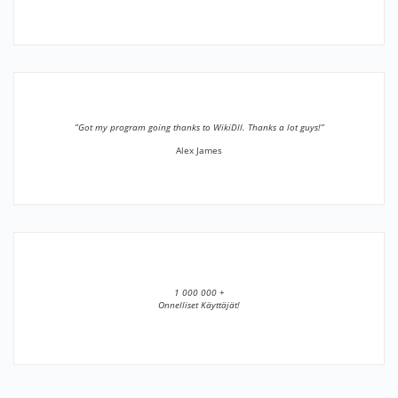
”Got my program going thanks to WikiDll. Thanks a lot guys!”
Alex James
1 000 000 +
Onnelliset Käyttäjät!