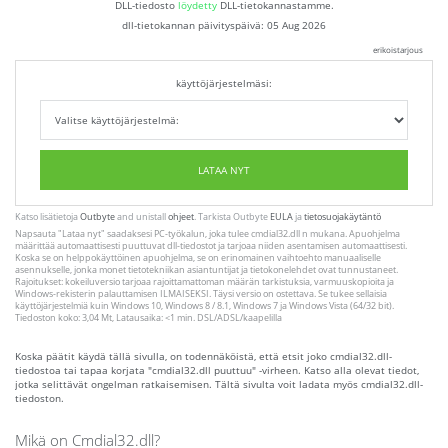
DLL-tiedosto
löydetty
DLL-tietokannastamme.
dll-tietokannan päivityspäivä:
05 Aug 2026
erikoistarjous
käyttöjärjestelmäsi:
LATAA NYT
Katso lisätietoja
Outbyte
and unistall
ohjeet
. Tarkista Outbyte
EULA
ja
tietosuojakäytäntö
Napsauta
"Lataa nyt"
saadaksesi PC-työkalun, joka tulee cmdial32.dll n mukana. Apuohjelma
määrittää automaattisesti puuttuvat dll-tiedostot ja tarjoaa niiden asentamisen automaattisesti.
Koska se on helppokäyttöinen apuohjelma, se on erinomainen vaihtoehto manuaaliselle
asennukselle, jonka monet tietotekniikan asiantuntijat ja tietokonelehdet ovat tunnustaneet.
Rajoitukset: kokeiluversio tarjoaa rajoittamattoman määrän tarkistuksia, varmuuskopioita ja
Windows-rekisterin palauttamisen ILMAISEKSI. Täysi versio on ostettava. Se tukee sellaisia ​​
käyttöjärjestelmiä kuin Windows 10, Windows 8 / 8.1, Windows 7 ja Windows Vista (64/32 bit).
Tiedoston koko: 3,04 Mt, Latausaika: <1 min. DSL/ADSL/kaapelilla
Koska päätit käydä tällä sivulla, on todennäköistä, että etsit joko cmdial32.dll-
tiedostoa tai tapaa korjata "cmdial32.dll puuttuu" -virheen. Katso alla olevat tiedot,
jotka selittävät ongelman ratkaisemisen. Tältä sivulta voit ladata myös cmdial32.dll-
tiedoston.
Mikä on Cmdial32.dll?