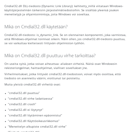
Cmdial32.dll DLL-tiedosto (Dynamic Link Library): kehitetty_millä viitataan Windows-
käyttöjärjestelmän tärkeisiin järjestelmätiedostoihin. Se sisältää yleensä joukon
menettelyjä ja ohjaintoimintoja, joita Windows voi soveltaa.
Mikä on Cmdial32.dll käytetään?
Cmdial32.dll-tiedosto: is_dynamic_link. Se on olennainen komponentti, joka varmistaa,
että Windows-ohjelmat toimivat oikein. Näin ollen, jos cmdial32.dll-tiedosto puuttuu,
se voi vaikuttaa kielteisesti liittyvän ohjelmiston työhön.
Mikä on Cmdial32.dll puuttuu virhe tarkoittaa?
On useita syitä, jotka voivat aiheuttaa: aliaksen virheitä. Näitä ovat Windowsin
rekisteriongelmat, haittaohjelmat, vialliset sovellukset jne.
Virheilmoitukset, jotka liittyvät cmdial32.dll-tiedostoon, voivat myös osoittaa, että
tiedosto on asennettu väärin, vioittunut tai poistettu.
Muita yleisiä cmdial32.dll virheitä ovat:
“cmdial32.dll puuttuu”
“cmdial32.dll virhe ladattaessa”
“cmdial32.dll crash”
“cmdial32.dll ei löytynyt”
“cmdial32.dll löytäminen epäonnistui”
“cmdial32.dll Käyttöoikeusrikkomus”
“Menettelyn alkupiste cmdial32.dll virhe”