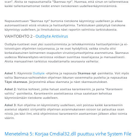
scan". Aloita se napsauttamalla "Skannaa nyt". Huomaa, että sinun on tallennettava
kaikki tallentamattomat tiedot ennen tietokoneen uudelleenkäynnistämistä.
Napsautettuaan "Skannaa nyt" burtonia tietokone käynnistyy uudelleen ja alkaa
automaattisesti etsiä viruksia ja haittaohjelmia. Tarkistuksen päätyttyä tietokone
käynnistyy uudelleen, ja ilmoituksissa näet raportin valmiista tarkistuksesta.
VAIHTOEHTO 2 -
Outbyte Antivirus
Outbyte-tuotteet ovat yksi suosituimmista ja tehokkaimmista haittaohjelmien ja ei-
toivottujen ohjelmien torjunnassa, ja ne ovat hyödyllisiä, vaikka sinulla olisi
korkealaatuinen kolmannen osapuolen virustorjuntaohjelma asennettuna. Skannaus
uudessa Malwarebytes-versiossa voidaan suorittaa reaaliajassa ja manuaalisesti.
Aloita manuaalinen tarkistus noudattamalla seuraavia vaiheita:
Askel 1:
Käynnistä
Outbyte
-ohjelma ja napsauta
Skannaa nyt
-painiketta. Voit myös
valita Skannaus-vaihtoehdon ohjelman ikkunan vasemmalta puolelta ja napsauttaa
Täysi skannaus
. Järjestelmä alkaa skannata ja näet skannaustulokset.
Askel 2:
Valitse kohteet, jotka haluat asettaa karanteeniin, ja paina “Karanteeni
valittu” -painiketta. Karanteeniin asetettaessa sinua saatetaan kehottaa
käynnistämään tietokone uudelleen.
Askel 3:
Kun ohjelma on käynnistetty uudelleen, voit poistaa kaikki karanteeniin
asetetut objektit siirtymällä ohjelman asianmukaiseen osioon tai palauttaa osan
niistä, jos kävi ilmi, että ohjelmistosi karanteeniin asettamisen jälkeen alkoi toimia
väärin.
Menetelmä 5: Korjaa Cmdial32.dll puuttuu virhe System File