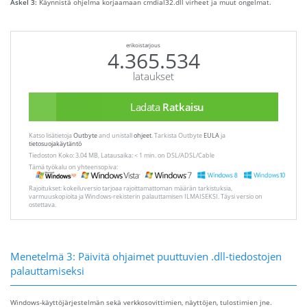
Askel 3:
Käynnistä ohjelma korjaamaan cmdial32.dll virheet ja muut ongelmat.
erikoistarjous
4.365.534
lataukset
Ladata
Ratkaisu
Katso lisätietoja
Outbyte
and unistall
ohjeet
. Tarkista Outbyte
EULA
ja
tietosuojakäytäntö
Tiedoston Koko: 3.04 MB, Latausaika: < 1 min. on DSL/ADSL/Cable
Tämä työkalu on yhteensopiva:
Rajoitukset: kokeiluversio tarjoaa rajoittamattoman määrän tarkistuksia,
varmuuskopioita ja Windows-rekisterin palauttamisen ILMAISEKSI. Täysi versio on
ostettava.
Menetelmä 3: Päivitä ohjaimet puuttuvien .dll-tiedostojen
palauttamiseksi
Windows-käyttöjärjestelmän sekä verkkosovittimien, näyttöjen, tulostimien jne.