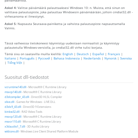
päivämääristä.
Askel 4:
Valitse päivämäärä palauttaaksesi Windows 10: n. Muista, että sinun on
valittava palautuspiste, joka palauttaa Windowsin päivämäärään, jolloin cmdial32.dll -
virhesanoma ei ilmestynyt.
Askel 5:
Napsauta Seuraava-painiketta ja vahvista palautuspiste napsauttamalla
Valmis.
Tässä vaiheessa tietokoneesi käynnistyy uudestaan ​​normaalisti ja käynnistyy
palautetulla Windows-versiolla, ja cmdial32.dll virhe tulisi korjata.
Tämä sivu on saatavilla muilla kielillä:
English
|
Deutsch
|
Español
|
Français
|
Italiano
|
Português
|
Русский
|
Bahasa Indonesia
|
Nederlands
|
Nynorsk
|
Svenska
|
Tiếng Việt
|
Suositut dll-tiedostot
vcruntime140.dll
- Microsoft® C Runtime Library
msvcp140.dll
- Microsoft® C Runtime Library
d3dcompiler_43.dll
- Direct3D HLSL Compiler
xlive.dll
- Games for Windows - LIVE DLL
d3dx9_43.dll
- Direct3D 9 Extensions
binkw32.dll
- RAD Video Tools
msvcp120.dll
- Microsoft® C Runtime Library
msvcr110.dll
- Microsoft® C Runtime Library
x3daudio1_7.dll
- 3D Audio Library
wldcore.dll
- Windows Live Client Shared Platform Module