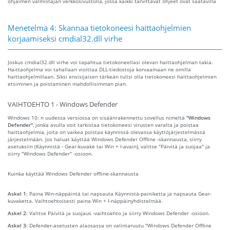
ohjaimen valmistajan verkkosivustolla, jossa kaikki tarvittavat ohjeet ovat saatavilla
Menetelmä 4: Skannaa tietokoneesi haittaohjelmien
korjaamiseksi cmdial32.dll virhe
Joskus cmdial32.dll virhe voi tapahtua tietokoneellasi olevan haittaohjelman takia.
Haittaohjelma voi tahallaan vioittaa DLL-tiedostoja korvaamaan ne omilla
haittaohjelmillaan. Siksi ensisijaisen tärkeän tulisi olla tietokoneesi haittaohjelmien
etsiminen ja poistaminen mahdollisimman pian.
VAIHTOEHTO 1 - Windows Defender
Windows 10: n uudessa versiossa on sisäänrakennettu sovellus nimeltä
"Windows
Defender"
, jonka avulla voit tarkistaa tietokoneesi virusten varalta ja poistaa
haittaohjelmia, joita on vaikea poistaa käynnissä olevassa käyttöjärjestelmässä
järjestelmään. Jos haluat käyttää Windows Defender Offline -skannausta, siirry
asetuksiin (Käynnistä - Gear-kuvake tai Win + I-avain), valitse "Päivitä ja suojaa" ja
siirry "Windows Defender" -osioon.
Kuinka käyttää Windows Defender offline-skannausta
Askel 1:
Paina Win-näppäintä tai napsauta Käynnistä-painiketta ja napsauta Gear-
kuvaketta. Vaihtoehtoisesti paina Win + I-näppäinyhdistelmää.
Askel 2:
Valitse Päivitä ja suojaus -vaihtoehto ja siirry Windows Defender -osioon.
Askel 3:
Defender-asetusten alaosassa on valintaruutu "Windows Defender Offline