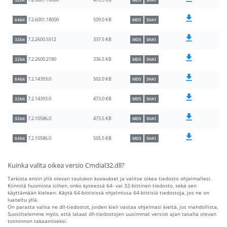
470.5 KB
7.2.6001.18000
32bit
MD5
SHA1
509.0 KB
7.2.6001.18000
64bit
MD5
SHA1
337.5 KB
7.2.2600.5512
32bit
MD5
SHA1
336.5 KB
7.2.2600.2180
32bit
MD5
SHA1
502.0 KB
7.2.14393.0
64bit
MD5
SHA1
473.0 KB
7.2.14393.0
32bit
MD5
SHA1
473.5 KB
7.2.10586.0
32bit
MD5
SHA1
505.5 KB
7.2.10586.0
64bit
MD5
SHA1
Kuinka valita oikea versio Cmdial32.dll?
Tarkista ensin yllä olevan taulukon kuvaukset ja valitse oikea tiedosto ohjelmallesi.
Kiinnitä huomiota siihen, onko kyseessä 64- vai 32-bittinen tiedosto, sekä sen
käyttämään kieleen. Käytä 64-bittisissä ohjelmissa 64-bittisiä tiedostoja, jos ne on
lueteltu yllä.
On parasta valita ne dll-tiedostot, joiden kieli vastaa ohjelmasi kieltä, jos mahdollista.
Suosittelemme myös, että lataat dll-tiedostojen uusimmat versiot ajan tasalla olevan
toiminnon takaamiseksi.