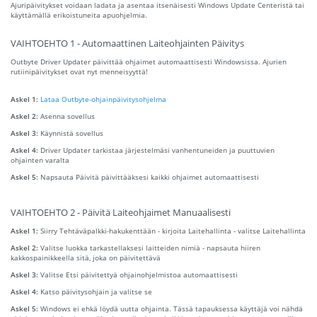
Ajuripäivitykset voidaan ladata ja asentaa itsenäisesti Windows Update Centeristä tai
käyttämällä erikoistuneita apuohjelmia.
VAIHTOEHTO 1 - Automaattinen Laiteohjainten Päivitys
Outbyte Driver Updater päivittää ohjaimet automaattisesti Windowsissa. Ajurien
rutiinipäivitykset ovat nyt menneisyyttä!
Askel 1:
Lataa Outbyte-ohjainpäivitysohjelma
Askel 2:
Asenna sovellus
Askel 3:
Käynnistä sovellus
Askel 4:
Driver Updater tarkistaa järjestelmäsi vanhentuneiden ja puuttuvien
ohjainten varalta
Askel 5:
Napsauta Päivitä päivittääksesi kaikki ohjaimet automaattisesti
VAIHTOEHTO 2 - Päivitä Laiteohjaimet Manuaalisesti
Askel 1:
Siirry Tehtäväpalkki-hakukenttään - kirjoita Laitehallinta - valitse Laitehallinta
Askel 2:
Valitse luokka tarkastellaksesi laitteiden nimiä - napsauta hiiren
kakkospainikkeella sitä, joka on päivitettävä
Askel 3:
Valitse Etsi päivitettyä ohjainohjelmistoa automaattisesti
Askel 4:
Katso päivitysohjain ja valitse se
Askel 5:
Windows ei ehkä löydä uutta ohjainta. Tässä tapauksessa käyttäjä voi nähdä