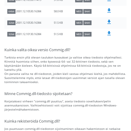
51.0 KB
2001.12.10530.17415
32bit
MD5
SHA1
58.0 KB
2001.12.10530.16384
64bit
MD5
SHA1
51.5 KB
2001.12.10530.16384
32bit
MD5
SHA1
51.5 KB
2001.12.10130.16384
32bit
MD5
SHA1
Kuinka valita oikea versio Commig.dll?
Tarkista ensin yllä olevan taulukon kuvaukset ja valitse oikea tiedosto ohjelmallesi.
Kiinnitä huomiota siihen, onko kyseessä 64- vai 32-bittinen tiedosto, sekä sen
käyttämään kieleen. Käytä 64-bittisissä ohjelmissa 64-bittisiä tiedostoja, jos ne on
lueteltu yllä.
On parasta valita ne dll-tiedostot, joiden kieli vastaa ohjelmasi kieltä, jos mahdollista.
Suosittelemme myös, että lataat dll-tiedostojen uusimmat versiot ajan tasalla olevan
toiminnon takaamiseksi.
Minne Commig.dll-tiedosto sijoitetaan?
Korjataksesi virheen “commig.dll puuttuu”, aseta tiedosto sovelluksen/pelin
asennuskansioon. Vaihtoehtoisesti voit sijoittaa commig.dll-tiedoston Windows-
järjestelmähakemistoon.
Kuinka rekisteröidä Commig.dll?
Jos puuttuvan commig.dll-tiedoston sijoittaminen oikeaan hakemistoon ei ratkaise