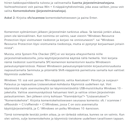
hiiren kakkospainikkeella tulosta ja valitsemalla
Suorita järjestelmänvalvojana
.
Vaihtoehtoisesti voit painaa Win + X-näppäinyhdistelmää, joka avaa valikon, jossa voit
valita
Komentokehote (Järjestelmänvalvoja)
.
Askel 2:
Kirjoita
sfc/scannow
komentokehotteeseen ja paina Enter.
Komennon syöttämisen jälkeen järjestelmän tarkistus alkaa. Se kestää jonkin aikaa,
joten ole kärsivällinen. Kun toiminta on valmis, saat viestin "Windows Resource
Protection löysi vioittuneet tiedostot ja korjasi ne onnistuneesti". tai "Windows
Resource Protection löysi vioittuneita tiedostoja, mutta ei pystynyt korjaamaan joitain
niistä".
Muista, että System File Checker (SFC) ei voi korjata eheysvirheitä niille
järjestelmätiedostoille, joita käyttöjärjestelmä käyttää tällä hetkellä. Voit korjata
nämä tiedostot suorittamalla SFC-komennon komentorivin kautta Windowsin
palautusympäristössä. Pääset Windowsin palautusympäristöön kirjautumisruudusta
napsauttamalla Sammuta ja pitämällä Shift-näppäintä painettuna samalla kun valitset
Käynnistä uudelleen.
Windows 10: ssä voit painaa Win-näppäintä, valita Asetukset> Päivitys ja suojaus>
Palautus ja napsauttaa Lisäasetukset-kohdasta Käynnistä uudelleen nyt. Voit
käynnistää myös asennuslevyltä tai käynnistettävältä USB-muistitikulta Windows 10 -
jakelulla. Valitse asennusnäytössä haluamasi kieli ja valitse sitten Järjestelmän
palauttaminen. Sen jälkeen siirry kohtaan "Vianmääritys"> "Lisäasetukset">
"Komentokehote". Kirjoita komentokehotteeseen seuraava komento: sfc / scannow /
offbootdir = C:\/offwindir = C:\Windows, jossa C on osio asennetulla
käyttöjärjestelmällä, ja C: \Windows on polku Windows 10 -kansioon.
Tämä toimenpide kestää jonkin aikaa, ja on tärkeää odottaa, kunnes se on valmis. Kun
olet valmis, sulje komentokehote ja käynnistä tietokone uudelleen tavalliseen tapaan.