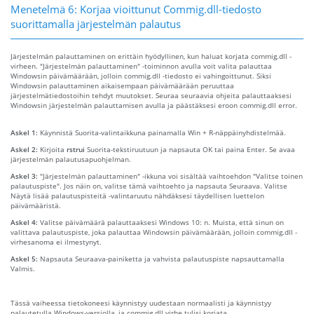
Menetelmä 6: Korjaa vioittunut Commig.dll-tiedosto
suorittamalla järjestelmän palautus
Järjestelmän palauttaminen on erittäin hyödyllinen, kun haluat korjata commig.dll -
virheen. "Järjestelmän palauttaminen" -toiminnon avulla voit valita palauttaa
Windowsin päivämäärään, jolloin commig.dll -tiedosto ei vahingoittunut. Siksi
Windowsin palauttaminen aikaisempaan päivämäärään peruuttaa
järjestelmätiedostoihin tehdyt muutokset. Seuraa seuraavia ohjeita palauttaaksesi
Windowsin järjestelmän palauttamisen avulla ja päästäksesi eroon commig.dll error.
Askel 1:
Käynnistä Suorita-valintaikkuna painamalla Win + R-näppäinyhdistelmää.
Askel 2:
Kirjoita
rstrui
Suorita-tekstiruutuun ja napsauta OK tai paina Enter. Se avaa
järjestelmän palautusapuohjelman.
Askel 3:
"Järjestelmän palauttaminen" -ikkuna voi sisältää vaihtoehdon "Valitse toinen
palautuspiste". Jos näin on, valitse tämä vaihtoehto ja napsauta Seuraava. Valitse
Näytä lisää palautuspisteitä -valintaruutu nähdäksesi täydellisen luettelon
päivämääristä.
Askel 4:
Valitse päivämäärä palauttaaksesi Windows 10: n. Muista, että sinun on
valittava palautuspiste, joka palauttaa Windowsin päivämäärään, jolloin commig.dll -
virhesanoma ei ilmestynyt.
Askel 5:
Napsauta Seuraava-painiketta ja vahvista palautuspiste napsauttamalla
Valmis.
Tässä vaiheessa tietokoneesi käynnistyy uudestaan ​​normaalisti ja käynnistyy
palautetulla Windows-versiolla, ja commig.dll virhe tulisi korjata.