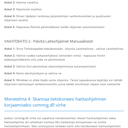
Askel 2:
Asenna sovellus
Askel 3:
Käynnistä sovellus
Askel 4:
Driver Updater tarkistaa järjestelmäsi vanhentuneiden ja puuttuvien
ohjainten varalta
Askel 5:
Napsauta Päivitä päivittääksesi kaikki ohjaimet automaattisesti
VAIHTOEHTO 2 - Päivitä Laiteohjaimet Manuaalisesti
Askel 1:
Siirry Tehtäväpalkki-hakukenttään - kirjoita Laitehallinta - valitse Laitehallinta
Askel 2:
Valitse luokka tarkastellaksesi laitteiden nimiä - napsauta hiiren
kakkospainikkeella sitä, joka on päivitettävä
Askel 3:
Valitse Etsi päivitettyä ohjainohjelmistoa automaattisesti
Askel 4:
Katso päivitysohjain ja valitse se
Askel 5:
Windows ei ehkä löydä uutta ohjainta. Tässä tapauksessa käyttäjä voi nähdä
ohjaimen valmistajan verkkosivustolla, jossa kaikki tarvittavat ohjeet ovat saatavilla
Menetelmä 4: Skannaa tietokoneesi haittaohjelmien
korjaamiseksi commig.dll virhe
Joskus commig.dll virhe voi tapahtua tietokoneellasi olevan haittaohjelman takia.
Haittaohjelma voi tahallaan vioittaa DLL-tiedostoja korvaamaan ne omilla
haittaohjelmillaan. Siksi ensisijaisen tärkeän tulisi olla tietokoneesi haittaohjelmien