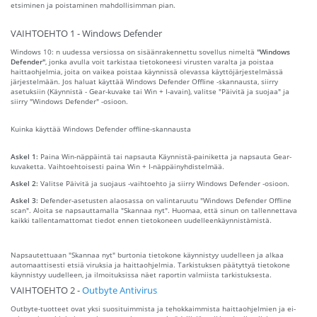
etsiminen ja poistaminen mahdollisimman pian.
VAIHTOEHTO 1 - Windows Defender
Windows 10: n uudessa versiossa on sisäänrakennettu sovellus nimeltä
"Windows
Defender"
, jonka avulla voit tarkistaa tietokoneesi virusten varalta ja poistaa
haittaohjelmia, joita on vaikea poistaa käynnissä olevassa käyttöjärjestelmässä
järjestelmään. Jos haluat käyttää Windows Defender Offline -skannausta, siirry
asetuksiin (Käynnistä - Gear-kuvake tai Win + I-avain), valitse "Päivitä ja suojaa" ja
siirry "Windows Defender" -osioon.
Kuinka käyttää Windows Defender offline-skannausta
Askel 1:
Paina Win-näppäintä tai napsauta Käynnistä-painiketta ja napsauta Gear-
kuvaketta. Vaihtoehtoisesti paina Win + I-näppäinyhdistelmää.
Askel 2:
Valitse Päivitä ja suojaus -vaihtoehto ja siirry Windows Defender -osioon.
Askel 3:
Defender-asetusten alaosassa on valintaruutu "Windows Defender Offline
scan". Aloita se napsauttamalla "Skannaa nyt". Huomaa, että sinun on tallennettava
kaikki tallentamattomat tiedot ennen tietokoneen uudelleenkäynnistämistä.
Napsautettuaan "Skannaa nyt" burtonia tietokone käynnistyy uudelleen ja alkaa
automaattisesti etsiä viruksia ja haittaohjelmia. Tarkistuksen päätyttyä tietokone
käynnistyy uudelleen, ja ilmoituksissa näet raportin valmiista tarkistuksesta.
VAIHTOEHTO 2 -
Outbyte Antivirus
Outbyte-tuotteet ovat yksi suosituimmista ja tehokkaimmista haittaohjelmien ja ei-