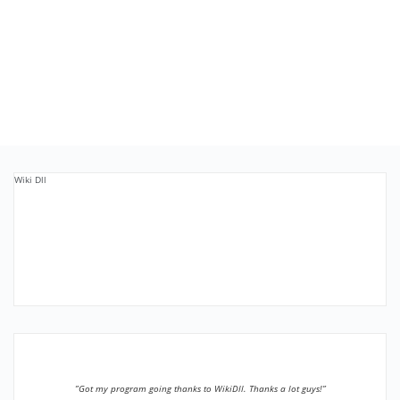
Wiki Dll
”Got my program going thanks to WikiDll. Thanks a lot guys!”