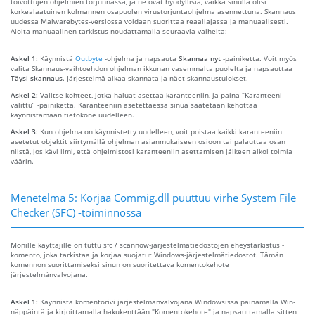
toivottujen ohjelmien torjunnassa, ja ne ovat hyödyllisiä, vaikka sinulla olisi
korkealaatuinen kolmannen osapuolen virustorjuntaohjelma asennettuna. Skannaus
uudessa Malwarebytes-versiossa voidaan suorittaa reaaliajassa ja manuaalisesti.
Aloita manuaalinen tarkistus noudattamalla seuraavia vaiheita:
Askel 1:
Käynnistä
Outbyte
-ohjelma ja napsauta
Skannaa nyt
-painiketta. Voit myös
valita Skannaus-vaihtoehdon ohjelman ikkunan vasemmalta puolelta ja napsauttaa
Täysi skannaus
. Järjestelmä alkaa skannata ja näet skannaustulokset.
Askel 2:
Valitse kohteet, jotka haluat asettaa karanteeniin, ja paina “Karanteeni
valittu” -painiketta. Karanteeniin asetettaessa sinua saatetaan kehottaa
käynnistämään tietokone uudelleen.
Askel 3:
Kun ohjelma on käynnistetty uudelleen, voit poistaa kaikki karanteeniin
asetetut objektit siirtymällä ohjelman asianmukaiseen osioon tai palauttaa osan
niistä, jos kävi ilmi, että ohjelmistosi karanteeniin asettamisen jälkeen alkoi toimia
väärin.
Menetelmä 5: Korjaa Commig.dll puuttuu virhe System File
Checker (SFC) -toiminnossa
Monille käyttäjille on tuttu sfc / scannow-järjestelmätiedostojen eheystarkistus -
komento, joka tarkistaa ja korjaa suojatut Windows-järjestelmätiedostot. Tämän
komennon suorittamiseksi sinun on suoritettava komentokehote
järjestelmänvalvojana.
Askel 1:
Käynnistä komentorivi järjestelmänvalvojana Windowsissa painamalla Win-
näppäintä ja kirjoittamalla hakukenttään "Komentokehote" ja napsauttamalla sitten