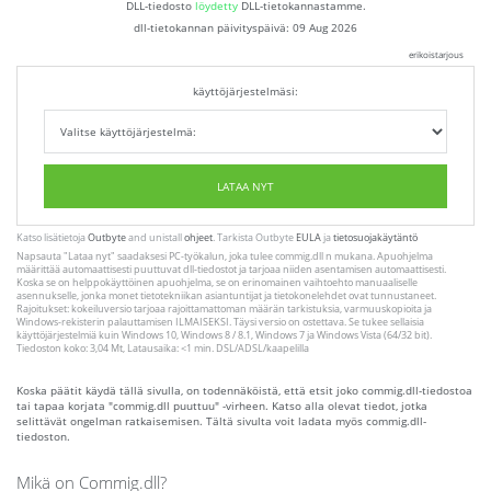
DLL-tiedosto
löydetty
DLL-tietokannastamme.
dll-tietokannan päivityspäivä:
09 Aug 2026
erikoistarjous
käyttöjärjestelmäsi:
LATAA NYT
Katso lisätietoja
Outbyte
and unistall
ohjeet
. Tarkista Outbyte
EULA
ja
tietosuojakäytäntö
Napsauta
"Lataa nyt"
saadaksesi PC-työkalun, joka tulee commig.dll n mukana. Apuohjelma
määrittää automaattisesti puuttuvat dll-tiedostot ja tarjoaa niiden asentamisen automaattisesti.
Koska se on helppokäyttöinen apuohjelma, se on erinomainen vaihtoehto manuaaliselle
asennukselle, jonka monet tietotekniikan asiantuntijat ja tietokonelehdet ovat tunnustaneet.
Rajoitukset: kokeiluversio tarjoaa rajoittamattoman määrän tarkistuksia, varmuuskopioita ja
Windows-rekisterin palauttamisen ILMAISEKSI. Täysi versio on ostettava. Se tukee sellaisia ​​
käyttöjärjestelmiä kuin Windows 10, Windows 8 / 8.1, Windows 7 ja Windows Vista (64/32 bit).
Tiedoston koko: 3,04 Mt, Latausaika: <1 min. DSL/ADSL/kaapelilla
Koska päätit käydä tällä sivulla, on todennäköistä, että etsit joko commig.dll-tiedostoa
tai tapaa korjata "commig.dll puuttuu" -virheen. Katso alla olevat tiedot, jotka
selittävät ongelman ratkaisemisen. Tältä sivulta voit ladata myös commig.dll-
tiedoston.
Mikä on Commig.dll?