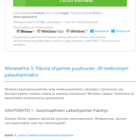
Katso lisätietoja
Outbyte
and unistall
ohjeet
. Tarkista Outbyte
EULA
ja
tietosuojakäytäntö
Tiedoston Koko: 3.04 MB, Latausaika: < 1 min. on DSL/ADSL/Cable
Tämä työkalu on yhteensopiva:
Rajoitukset: kokeiluversio tarjoaa rajoittamattoman määrän tarkistuksia,
varmuuskopioita ja Windows-rekisterin palauttamisen ILMAISEKSI. Täysi versio on
ostettava.
Menetelmä 3: Päivitä ohjaimet puuttuvien .dll-tiedostojen
palauttamiseksi
Windows-käyttöjärjestelmän sekä verkkosovittimien, näyttöjen, tulostimien jne.
Ajuripäivitykset voidaan ladata ja asentaa itsenäisesti Windows Update Centeristä tai
käyttämällä erikoistuneita apuohjelmia.
VAIHTOEHTO 1 - Automaattinen Laiteohjainten Päivitys
Outbyte Driver Updater päivittää ohjaimet automaattisesti Windowsissa. Ajurien
rutiinipäivitykset ovat nyt menneisyyttä!
Askel 1:
Lataa Outbyte-ohjainpäivitysohjelma