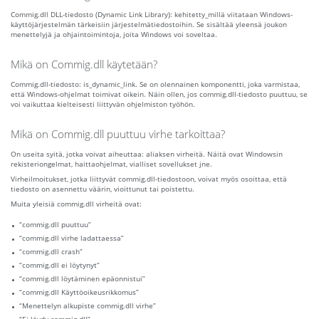
Commig.dll DLL-tiedosto (Dynamic Link Library): kehitetty_millä viitataan Windows-
käyttöjärjestelmän tärkeisiin järjestelmätiedostoihin. Se sisältää yleensä joukon
menettelyjä ja ohjaintoimintoja, joita Windows voi soveltaa.
Mikä on Commig.dll käytetään?
Commig.dll-tiedosto: is_dynamic_link. Se on olennainen komponentti, joka varmistaa,
että Windows-ohjelmat toimivat oikein. Näin ollen, jos commig.dll-tiedosto puuttuu, se
voi vaikuttaa kielteisesti liittyvän ohjelmiston työhön.
Mikä on Commig.dll puuttuu virhe tarkoittaa?
On useita syitä, jotka voivat aiheuttaa: aliaksen virheitä. Näitä ovat Windowsin
rekisteriongelmat, haittaohjelmat, vialliset sovellukset jne.
Virheilmoitukset, jotka liittyvät commig.dll-tiedostoon, voivat myös osoittaa, että
tiedosto on asennettu väärin, vioittunut tai poistettu.
Muita yleisiä commig.dll virheitä ovat:
“commig.dll puuttuu”
“commig.dll virhe ladattaessa”
“commig.dll crash”
“commig.dll ei löytynyt”
“commig.dll löytäminen epäonnistui”
“commig.dll Käyttöoikeusrikkomus”
“Menettelyn alkupiste commig.dll virhe”