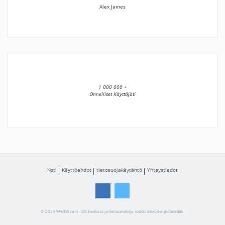
Alex James
1 000 000 +
Onnelliset Käyttäjät!
Koti
Käyttöehdot
tietosuojakäytäntö
Yhteystiedot
© 2023 WikiDll.com - Dll-tiedosto ja tietosanakirja. Kaikki oikeudet pidätetään.