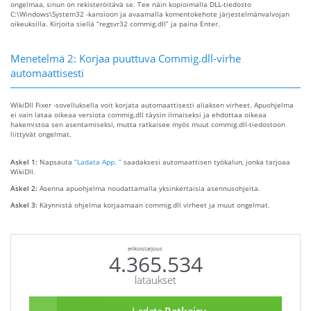
ongelmaa, sinun on rekisteröitävä se. Tee näin kopioimalla DLL-tiedosto
C:\Windows\System32 -kansioon ja avaamalla komentokehote järjestelmänvalvojan
oikeuksilla. Kirjoita siellä “regsvr32 commig.dll” ja paina Enter.
Menetelmä 2: Korjaa puuttuva Commig.dll-virhe
automaattisesti
WikiDll Fixer -sovelluksella voit korjata automaattisesti aliaksen virheet. Apuohjelma
ei vain lataa oikeaa versiota commig.dll täysin ilmaiseksi ja ehdottaa oikeaa
hakemistoa sen asentamiseksi, mutta ratkaisee myös muut commig.dll-tiedostoon
liittyvät ongelmat.
Askel 1:
Napsauta
“Ladata App. ”
saadaksesi automaattisen työkalun, jonka tarjoaa
WikiDll.
Askel 2:
Asenna apuohjelma noudattamalla yksinkertaisia ​​asennusohjeita.
Askel 3:
Käynnistä ohjelma korjaamaan commig.dll virheet ja muut ongelmat.
erikoistarjous
4.365.534
lataukset
Ladata
Ratkaisu