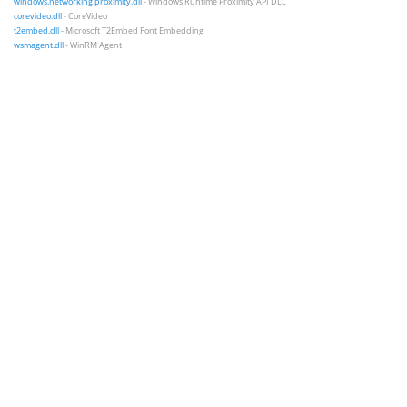
windows.networking.proximity.dll
- Windows Runtime Proximity API DLL
corevideo.dll
- CoreVideo
t2embed.dll
- Microsoft T2Embed Font Embedding
wsmagent.dll
- WinRM Agent