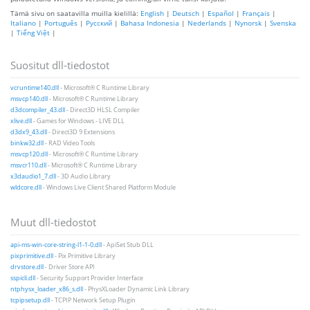
Tämä sivu on saatavilla muilla kielillä:
English
|
Deutsch
|
Español
|
Français
|
Italiano
|
Português
|
Русский
|
Bahasa Indonesia
|
Nederlands
|
Nynorsk
|
Svenska
|
Tiếng Việt
|
Suositut dll-tiedostot
vcruntime140.dll
- Microsoft® C Runtime Library
msvcp140.dll
- Microsoft® C Runtime Library
d3dcompiler_43.dll
- Direct3D HLSL Compiler
xlive.dll
- Games for Windows - LIVE DLL
d3dx9_43.dll
- Direct3D 9 Extensions
binkw32.dll
- RAD Video Tools
msvcp120.dll
- Microsoft® C Runtime Library
msvcr110.dll
- Microsoft® C Runtime Library
x3daudio1_7.dll
- 3D Audio Library
wldcore.dll
- Windows Live Client Shared Platform Module
Muut dll-tiedostot
api-ms-win-core-string-l1-1-0.dll
- ApiSet Stub DLL
pixprimitive.dll
- Pix Primitive Library
drvstore.dll
- Driver Store API
sspicli.dll
- Security Support Provider Interface
ntphysx_loader_x86_s.dll
- PhysXLoader Dynamic Link Library
tcpipsetup.dll
- TCPIP Network Setup Plugin