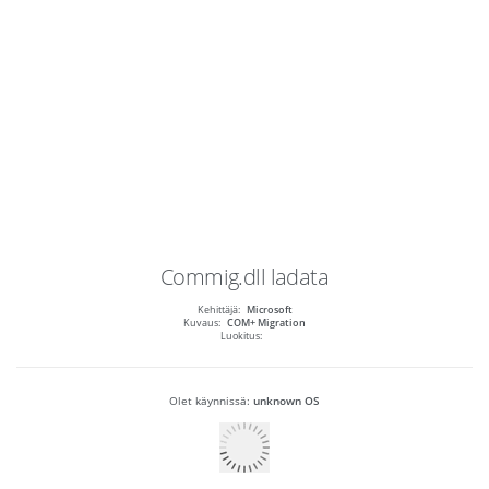
Commig.dll
ladata
Kehittäjä:
Microsoft
Kuvaus:
COM+ Migration
Luokitus:
Olet käynnissä:
unknown OS