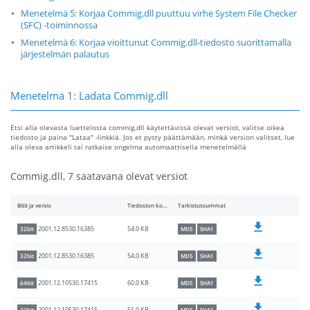
Menetelmä 5: Korjaa Commig.dll puuttuu virhe System File Checker
(SFC) -toiminnossa
Menetelmä 6: Korjaa vioittunut Commig.dll-tiedosto suorittamalla
järjestelmän palautus
Menetelmä 1: Ladata Commig.dll
Etsi alla olevasta luettelosta commig.dll käytettävissä olevat versiot, valitse oikea
tiedosto ja paina "Lataa" -linkkiä. Jos et pysty päättämään, minkä version valitset, lue
alla oleva artikkeli tai ratkaise ongelma automaattisella menetelmällä
Commig.dll, 7 saatavana olevat versiot
Bitit ja versio
Tiedoston koko
Tarkistussummat
54.0 KB
2001.12.8530.16385
32bit
MD5
SHA1
54.0 KB
2001.12.8530.16385
32bit
MD5
SHA1
60.0 KB
2001.12.10530.17415
64bit
MD5
SHA1