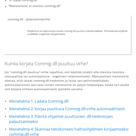
“Ei löydy commig.dll”
“Rekisteröinti ei onnistu commig.dll”
commig.dll - Järjestelmävirhe
Ohjelma ei voi käynnistyä, koska commig.dll puuttuu tietokoneeltasi. Yritä asentaa ohjelma
uudelleen ongelman korjaamiseksi.
Kuinka korjata Commig.dll puuttuu virhe?
Jos “commig.dll puuttuu”-virhe tapahtuu, voit käyttää jotakin alla olevista tavoista -
manuaalista tai automaattista - ongelman ratkaisemiseksi. Manuaalinen menetelmä
olettaa, että lataat commig.dll-tiedoston ja laitat sen pelin/sovelluksen
asennuskansioon, kun taas toinen menetelmä on paljon helpompaa, koska sen avulla
voit korjata virheen automaattisesti pienellä vaivalla.
Menetelmä 1: Ladata Commig.dll
Menetelmä 2: Korjaa puuttuva Commig.dll-virhe automaattisesti
Menetelmä 3: Päivitä ohjaimet puuttuvien .dll-tiedostojen
palauttamiseksi
Menetelmä 4: Skannaa tietokoneesi haittaohjelmien korjaamiseksi
commig.dll virhe