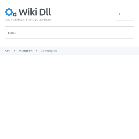
FI
EN
DE
ES
FR
Koti
Microsoft
Commig.dll
IT
PT
RU
ID
NL
NN
SV
VI