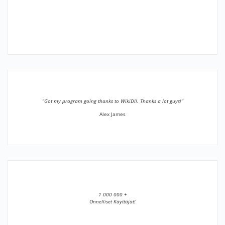
”Got my program going thanks to WikiDll. Thanks a lot guys!”
Alex James
1 000 000 +
Onnelliset Käyttäjät!