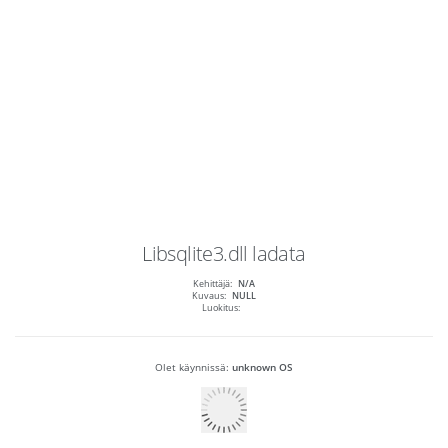
Libsqlite3.dll
ladata
Kehittäjä:
N/A
Kuvaus:
NULL
Luokitus:
Olet käynnissä:
unknown OS