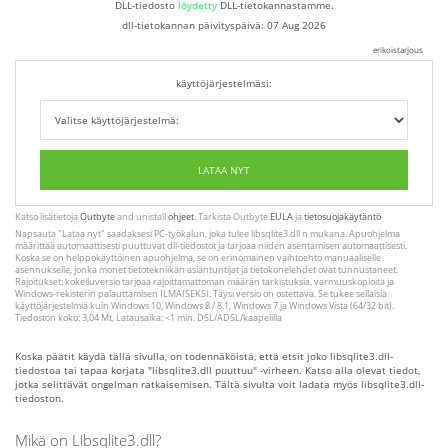
DLL-tiedosto
löydetty
DLL-tietokannastamme.
dll-tietokannan päivityspäivä:
07 Aug 2026
erikoistarjous
käyttöjärjestelmäsi:
LATAA NYT
Katso lisätietoja
Outbyte
and unistall
ohjeet
. Tarkista Outbyte
EULA
ja
tietosuojakäytäntö
Napsauta
"Lataa nyt"
saadaksesi PC-työkalun, joka tulee libsqlite3.dll n mukana. Apuohjelma
määrittää automaattisesti puuttuvat dll-tiedostot ja tarjoaa niiden asentamisen automaattisesti.
Koska se on helppokäyttöinen apuohjelma, se on erinomainen vaihtoehto manuaaliselle
asennukselle, jonka monet tietotekniikan asiantuntijat ja tietokonelehdet ovat tunnustaneet.
Rajoitukset: kokeiluversio tarjoaa rajoittamattoman määrän tarkistuksia, varmuuskopioita ja
Windows-rekisterin palauttamisen ILMAISEKSI. Täysi versio on ostettava. Se tukee sellaisia ​​
käyttöjärjestelmiä kuin Windows 10, Windows 8 / 8.1, Windows 7 ja Windows Vista (64/32 bit).
Tiedoston koko: 3,04 Mt, Latausaika: <1 min. DSL/ADSL/kaapelilla
Koska päätit käydä tällä sivulla, on todennäköistä, että etsit joko libsqlite3.dll-
tiedostoa tai tapaa korjata "libsqlite3.dll puuttuu" -virheen. Katso alla olevat tiedot,
jotka selittävät ongelman ratkaisemisen. Tältä sivulta voit ladata myös libsqlite3.dll-
tiedoston.
Mikä on Libsqlite3.dll?