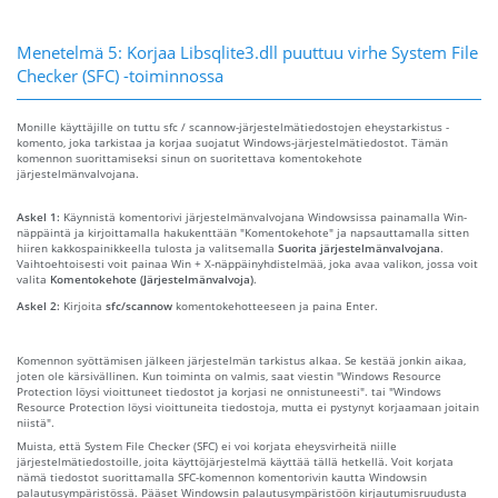
Menetelmä 5: Korjaa Libsqlite3.dll puuttuu virhe System File
Checker (SFC) -toiminnossa
Monille käyttäjille on tuttu sfc / scannow-järjestelmätiedostojen eheystarkistus -
komento, joka tarkistaa ja korjaa suojatut Windows-järjestelmätiedostot. Tämän
komennon suorittamiseksi sinun on suoritettava komentokehote
järjestelmänvalvojana.
Askel 1:
Käynnistä komentorivi järjestelmänvalvojana Windowsissa painamalla Win-
näppäintä ja kirjoittamalla hakukenttään "Komentokehote" ja napsauttamalla sitten
hiiren kakkospainikkeella tulosta ja valitsemalla
Suorita järjestelmänvalvojana
.
Vaihtoehtoisesti voit painaa Win + X-näppäinyhdistelmää, joka avaa valikon, jossa voit
valita
Komentokehote (Järjestelmänvalvoja)
.
Askel 2:
Kirjoita
sfc/scannow
komentokehotteeseen ja paina Enter.
Komennon syöttämisen jälkeen järjestelmän tarkistus alkaa. Se kestää jonkin aikaa,
joten ole kärsivällinen. Kun toiminta on valmis, saat viestin "Windows Resource
Protection löysi vioittuneet tiedostot ja korjasi ne onnistuneesti". tai "Windows
Resource Protection löysi vioittuneita tiedostoja, mutta ei pystynyt korjaamaan joitain
niistä".
Muista, että System File Checker (SFC) ei voi korjata eheysvirheitä niille
järjestelmätiedostoille, joita käyttöjärjestelmä käyttää tällä hetkellä. Voit korjata
nämä tiedostot suorittamalla SFC-komennon komentorivin kautta Windowsin
palautusympäristössä. Pääset Windowsin palautusympäristöön kirjautumisruudusta