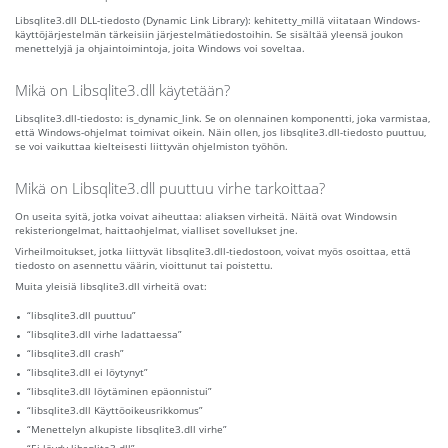
Libsqlite3.dll DLL-tiedosto (Dynamic Link Library): kehitetty_millä viitataan Windows-
käyttöjärjestelmän tärkeisiin järjestelmätiedostoihin. Se sisältää yleensä joukon
menettelyjä ja ohjaintoimintoja, joita Windows voi soveltaa.
Mikä on Libsqlite3.dll käytetään?
Libsqlite3.dll-tiedosto: is_dynamic_link. Se on olennainen komponentti, joka varmistaa,
että Windows-ohjelmat toimivat oikein. Näin ollen, jos libsqlite3.dll-tiedosto puuttuu,
se voi vaikuttaa kielteisesti liittyvän ohjelmiston työhön.
Mikä on Libsqlite3.dll puuttuu virhe tarkoittaa?
On useita syitä, jotka voivat aiheuttaa: aliaksen virheitä. Näitä ovat Windowsin
rekisteriongelmat, haittaohjelmat, vialliset sovellukset jne.
Virheilmoitukset, jotka liittyvät libsqlite3.dll-tiedostoon, voivat myös osoittaa, että
tiedosto on asennettu väärin, vioittunut tai poistettu.
Muita yleisiä libsqlite3.dll virheitä ovat:
“libsqlite3.dll puuttuu”
“libsqlite3.dll virhe ladattaessa”
“libsqlite3.dll crash”
“libsqlite3.dll ei löytynyt”
“libsqlite3.dll löytäminen epäonnistui”
“libsqlite3.dll Käyttöoikeusrikkomus”
“Menettelyn alkupiste libsqlite3.dll virhe”