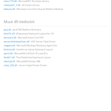
msvcr110.dll
- Microsoft® C Runtime Library
x3daudio1_7.dll
- 3D Audio Library
wldcore.dll
- Windows Live Client Shared Platform Module
Muut dll-tiedostot
java.dll
- Java(TM) Platform SE binary
kbd101.dll
- JP Japanese Keyboard Layout for 101
winscard.dll
- Microsoft Smart Card API
sensorshidclassdriver.dll
- HID Sensor Class Driver
reagent.dll
- Microsoft Windows Recovery Agent DLL
kbdnso.dll
- Sesotho sa Leboa Keyboard Layout
apircl.dll
- Microsoft® InfoTech IR Local DLL
kbdth1.dll
- Thai Pattachote Keyboard Layout
imkrhjd.dll
- Microsoft® Korean IME
cnbp_325.dll
- Canon Inkjet Printer Driver