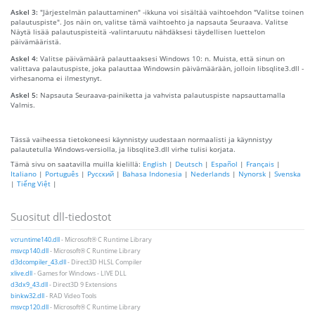
Askel 3:
"Järjestelmän palauttaminen" -ikkuna voi sisältää vaihtoehdon "Valitse toinen
palautuspiste". Jos näin on, valitse tämä vaihtoehto ja napsauta Seuraava. Valitse
Näytä lisää palautuspisteitä -valintaruutu nähdäksesi täydellisen luettelon
päivämääristä.
Askel 4:
Valitse päivämäärä palauttaaksesi Windows 10: n. Muista, että sinun on
valittava palautuspiste, joka palauttaa Windowsin päivämäärään, jolloin libsqlite3.dll -
virhesanoma ei ilmestynyt.
Askel 5:
Napsauta Seuraava-painiketta ja vahvista palautuspiste napsauttamalla
Valmis.
Tässä vaiheessa tietokoneesi käynnistyy uudestaan ​​normaalisti ja käynnistyy
palautetulla Windows-versiolla, ja libsqlite3.dll virhe tulisi korjata.
Tämä sivu on saatavilla muilla kielillä:
English
|
Deutsch
|
Español
|
Français
|
Italiano
|
Português
|
Русский
|
Bahasa Indonesia
|
Nederlands
|
Nynorsk
|
Svenska
|
Tiếng Việt
|
Suositut dll-tiedostot
vcruntime140.dll
- Microsoft® C Runtime Library
msvcp140.dll
- Microsoft® C Runtime Library
d3dcompiler_43.dll
- Direct3D HLSL Compiler
xlive.dll
- Games for Windows - LIVE DLL
d3dx9_43.dll
- Direct3D 9 Extensions
binkw32.dll
- RAD Video Tools
msvcp120.dll
- Microsoft® C Runtime Library