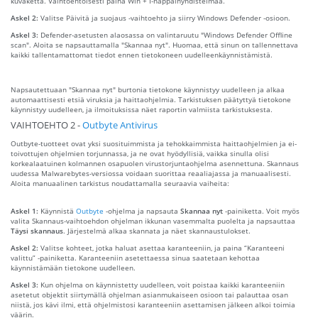
kuvaketta. Vaihtoehtoisesti paina Win + I-näppäinyhdistelmää.
Askel 2:
Valitse Päivitä ja suojaus -vaihtoehto ja siirry Windows Defender -osioon.
Askel 3:
Defender-asetusten alaosassa on valintaruutu "Windows Defender Offline
scan". Aloita se napsauttamalla "Skannaa nyt". Huomaa, että sinun on tallennettava
kaikki tallentamattomat tiedot ennen tietokoneen uudelleenkäynnistämistä.
Napsautettuaan "Skannaa nyt" burtonia tietokone käynnistyy uudelleen ja alkaa
automaattisesti etsiä viruksia ja haittaohjelmia. Tarkistuksen päätyttyä tietokone
käynnistyy uudelleen, ja ilmoituksissa näet raportin valmiista tarkistuksesta.
VAIHTOEHTO 2 -
Outbyte Antivirus
Outbyte-tuotteet ovat yksi suosituimmista ja tehokkaimmista haittaohjelmien ja ei-
toivottujen ohjelmien torjunnassa, ja ne ovat hyödyllisiä, vaikka sinulla olisi
korkealaatuinen kolmannen osapuolen virustorjuntaohjelma asennettuna. Skannaus
uudessa Malwarebytes-versiossa voidaan suorittaa reaaliajassa ja manuaalisesti.
Aloita manuaalinen tarkistus noudattamalla seuraavia vaiheita:
Askel 1:
Käynnistä
Outbyte
-ohjelma ja napsauta
Skannaa nyt
-painiketta. Voit myös
valita Skannaus-vaihtoehdon ohjelman ikkunan vasemmalta puolelta ja napsauttaa
Täysi skannaus
. Järjestelmä alkaa skannata ja näet skannaustulokset.
Askel 2:
Valitse kohteet, jotka haluat asettaa karanteeniin, ja paina “Karanteeni
valittu” -painiketta. Karanteeniin asetettaessa sinua saatetaan kehottaa
käynnistämään tietokone uudelleen.
Askel 3:
Kun ohjelma on käynnistetty uudelleen, voit poistaa kaikki karanteeniin
asetetut objektit siirtymällä ohjelman asianmukaiseen osioon tai palauttaa osan
niistä, jos kävi ilmi, että ohjelmistosi karanteeniin asettamisen jälkeen alkoi toimia
väärin.