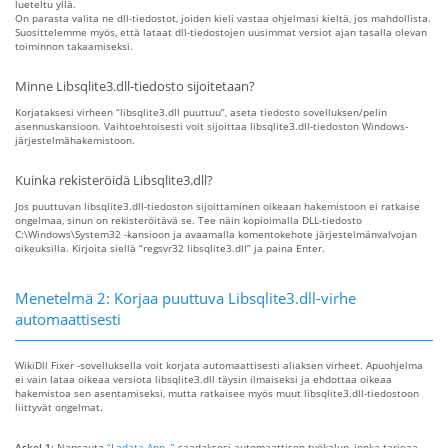
lueteltu yllä.
On parasta valita ne dll-tiedostot, joiden kieli vastaa ohjelmasi kieltä, jos mahdollista.
Suosittelemme myös, että lataat dll-tiedostojen uusimmat versiot ajan tasalla olevan
toiminnon takaamiseksi.
Minne Libsqlite3.dll-tiedosto sijoitetaan?
Korjataksesi virheen “libsqlite3.dll puuttuu”, aseta tiedosto sovelluksen/pelin
asennuskansioon. Vaihtoehtoisesti voit sijoittaa libsqlite3.dll-tiedoston Windows-
järjestelmähakemistoon.
Kuinka rekisteröidä Libsqlite3.dll?
Jos puuttuvan libsqlite3.dll-tiedoston sijoittaminen oikeaan hakemistoon ei ratkaise
ongelmaa, sinun on rekisteröitävä se. Tee näin kopioimalla DLL-tiedosto
C:\Windows\System32 -kansioon ja avaamalla komentokehote järjestelmänvalvojan
oikeuksilla. Kirjoita siellä “regsvr32 libsqlite3.dll” ja paina Enter.
Menetelmä 2: Korjaa puuttuva Libsqlite3.dll-virhe
automaattisesti
WikiDll Fixer -sovelluksella voit korjata automaattisesti aliaksen virheet. Apuohjelma
ei vain lataa oikeaa versiota libsqlite3.dll täysin ilmaiseksi ja ehdottaa oikeaa
hakemistoa sen asentamiseksi, mutta ratkaisee myös muut libsqlite3.dll-tiedostoon
liittyvät ongelmat.
Askel 1:
Napsauta
“Ladata App. ”
saadaksesi automaattisen työkalun, jonka tarjoaa