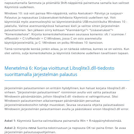
napsauttamalla Sammuta ja pitämällä Shift-näppäintä painettuna samalla kun valitset
Käynnistä uudelleen.
Windows 10: ssä voit painaa Win-näppäintä, valita Asetukset> Päivitys ja suojaus>
Palautus ja napsauttaa Lisäasetukset-kohdasta Käynnistä uudelleen nyt. Voit
käynnistää myös asennuslevyltä tai käynnistettävältä USB-muistitikulta Windows 10 -
jakelulla. Valitse asennusnäytössä haluamasi kieli ja valitse sitten Järjestelmän
palauttaminen. Sen jälkeen siirry kohtaan "Vianmääritys"> "Lisäasetukset">
"Komentokehote". Kirjoita komentokehotteeseen seuraava komento: sfc / scannow /
offbootdir = C:\/offwindir = C:\Windows, jossa C on osio asennetulla
käyttöjärjestelmällä, ja C: \Windows on polku Windows 10 -kansioon.
Tämä toimenpide kestää jonkin aikaa, ja on tärkeää odottaa, kunnes se on valmis. Kun
olet valmis, sulje komentokehote ja käynnistä tietokone uudelleen tavalliseen tapaan.
Menetelmä 6: Korjaa vioittunut Libsqlite3.dll-tiedosto
suorittamalla järjestelmän palautus
Järjestelmän palauttaminen on erittäin hyödyllinen, kun haluat korjata libsqlite3.dll -
virheen. "Järjestelmän palauttaminen" -toiminnon avulla voit valita palauttaa
Windowsin päivämäärään, jolloin libsqlite3.dll -tiedosto ei vahingoittunut. Siksi
Windowsin palauttaminen aikaisempaan päivämäärään peruuttaa
järjestelmätiedostoihin tehdyt muutokset. Seuraa seuraavia ohjeita palauttaaksesi
Windowsin järjestelmän palauttamisen avulla ja päästäksesi eroon libsqlite3.dll error.
Askel 1:
Käynnistä Suorita-valintaikkuna painamalla Win + R-näppäinyhdistelmää.
Askel 2:
Kirjoita
rstrui
Suorita-tekstiruutuun ja napsauta OK tai paina Enter. Se avaa
järjestelmän palautusapuohjelman.