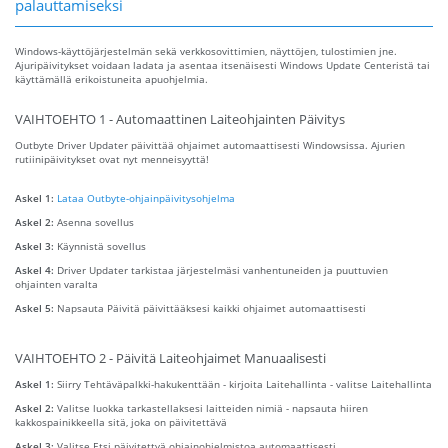
palauttamiseksi
Windows-käyttöjärjestelmän sekä verkkosovittimien, näyttöjen, tulostimien jne.
Ajuripäivitykset voidaan ladata ja asentaa itsenäisesti Windows Update Centeristä tai
käyttämällä erikoistuneita apuohjelmia.
VAIHTOEHTO 1 - Automaattinen Laiteohjainten Päivitys
Outbyte Driver Updater päivittää ohjaimet automaattisesti Windowsissa. Ajurien
rutiinipäivitykset ovat nyt menneisyyttä!
Askel 1:
Lataa Outbyte-ohjainpäivitysohjelma
Askel 2:
Asenna sovellus
Askel 3:
Käynnistä sovellus
Askel 4:
Driver Updater tarkistaa järjestelmäsi vanhentuneiden ja puuttuvien
ohjainten varalta
Askel 5:
Napsauta Päivitä päivittääksesi kaikki ohjaimet automaattisesti
VAIHTOEHTO 2 - Päivitä Laiteohjaimet Manuaalisesti
Askel 1:
Siirry Tehtäväpalkki-hakukenttään - kirjoita Laitehallinta - valitse Laitehallinta
Askel 2:
Valitse luokka tarkastellaksesi laitteiden nimiä - napsauta hiiren
kakkospainikkeella sitä, joka on päivitettävä
Askel 3:
Valitse Etsi päivitettyä ohjainohjelmistoa automaattisesti