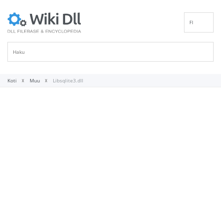
FI
EN
DE
ES
FR
Koti
Muu
Libsqlite3.dll
IT
PT
RU
ID
NL
NN
SV
VI