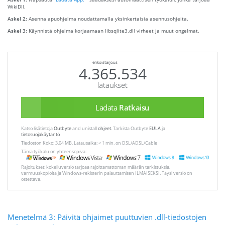
WikiDll.
Askel 2:
Asenna apuohjelma noudattamalla yksinkertaisia ​​asennusohjeita.
Askel 3:
Käynnistä ohjelma korjaamaan libsqlite3.dll virheet ja muut ongelmat.
erikoistarjous
4.365.534
lataukset
Ladata
Ratkaisu
Katso lisätietoja
Outbyte
and unistall
ohjeet
. Tarkista Outbyte
EULA
ja
tietosuojakäytäntö
Tiedoston Koko: 3.04 MB, Latausaika: < 1 min. on DSL/ADSL/Cable
Tämä työkalu on yhteensopiva:
Rajoitukset: kokeiluversio tarjoaa rajoittamattoman määrän tarkistuksia,
varmuuskopioita ja Windows-rekisterin palauttamisen ILMAISEKSI. Täysi versio on
ostettava.
Menetelmä 3: Päivitä ohjaimet puuttuvien .dll-tiedostojen