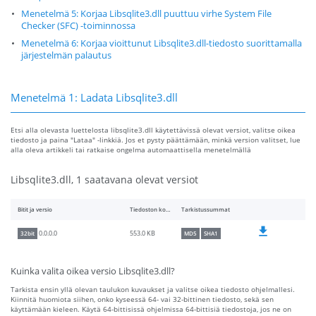
Menetelmä 5: Korjaa Libsqlite3.dll puuttuu virhe System File
Checker (SFC) -toiminnossa
Menetelmä 6: Korjaa vioittunut Libsqlite3.dll-tiedosto suorittamalla
järjestelmän palautus
Menetelmä 1: Ladata Libsqlite3.dll
Etsi alla olevasta luettelosta libsqlite3.dll käytettävissä olevat versiot, valitse oikea
tiedosto ja paina "Lataa" -linkkiä. Jos et pysty päättämään, minkä version valitset, lue
alla oleva artikkeli tai ratkaise ongelma automaattisella menetelmällä
Libsqlite3.dll, 1 saatavana olevat versiot
Bitit ja versio
Tiedoston koko
Tarkistussummat
553.0 KB
0.0.0.0
32bit
MD5
SHA1
Kuinka valita oikea versio Libsqlite3.dll?
Tarkista ensin yllä olevan taulukon kuvaukset ja valitse oikea tiedosto ohjelmallesi.
Kiinnitä huomiota siihen, onko kyseessä 64- vai 32-bittinen tiedosto, sekä sen
käyttämään kieleen. Käytä 64-bittisissä ohjelmissa 64-bittisiä tiedostoja, jos ne on