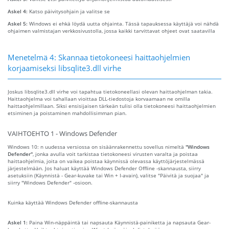
Askel 4:
Katso päivitysohjain ja valitse se
Askel 5:
Windows ei ehkä löydä uutta ohjainta. Tässä tapauksessa käyttäjä voi nähdä
ohjaimen valmistajan verkkosivustolla, jossa kaikki tarvittavat ohjeet ovat saatavilla
Menetelmä 4: Skannaa tietokoneesi haittaohjelmien
korjaamiseksi libsqlite3.dll virhe
Joskus libsqlite3.dll virhe voi tapahtua tietokoneellasi olevan haittaohjelman takia.
Haittaohjelma voi tahallaan vioittaa DLL-tiedostoja korvaamaan ne omilla
haittaohjelmillaan. Siksi ensisijaisen tärkeän tulisi olla tietokoneesi haittaohjelmien
etsiminen ja poistaminen mahdollisimman pian.
VAIHTOEHTO 1 - Windows Defender
Windows 10: n uudessa versiossa on sisäänrakennettu sovellus nimeltä
"Windows
Defender"
, jonka avulla voit tarkistaa tietokoneesi virusten varalta ja poistaa
haittaohjelmia, joita on vaikea poistaa käynnissä olevassa käyttöjärjestelmässä
järjestelmään. Jos haluat käyttää Windows Defender Offline -skannausta, siirry
asetuksiin (Käynnistä - Gear-kuvake tai Win + I-avain), valitse "Päivitä ja suojaa" ja
siirry "Windows Defender" -osioon.
Kuinka käyttää Windows Defender offline-skannausta
Askel 1:
Paina Win-näppäintä tai napsauta Käynnistä-painiketta ja napsauta Gear-