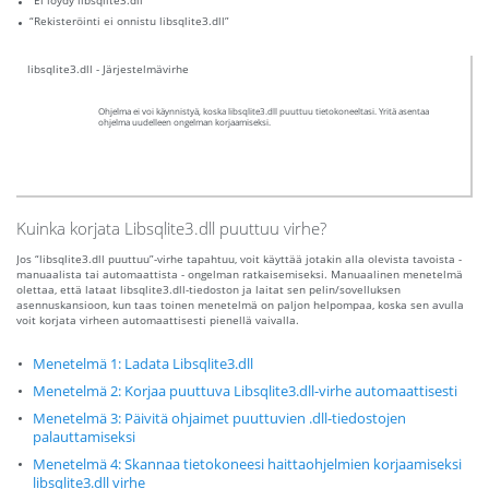
“Ei löydy libsqlite3.dll”
“Rekisteröinti ei onnistu libsqlite3.dll”
libsqlite3.dll - Järjestelmävirhe
Ohjelma ei voi käynnistyä, koska libsqlite3.dll puuttuu tietokoneeltasi. Yritä asentaa
ohjelma uudelleen ongelman korjaamiseksi.
Kuinka korjata Libsqlite3.dll puuttuu virhe?
Jos “libsqlite3.dll puuttuu”-virhe tapahtuu, voit käyttää jotakin alla olevista tavoista -
manuaalista tai automaattista - ongelman ratkaisemiseksi. Manuaalinen menetelmä
olettaa, että lataat libsqlite3.dll-tiedoston ja laitat sen pelin/sovelluksen
asennuskansioon, kun taas toinen menetelmä on paljon helpompaa, koska sen avulla
voit korjata virheen automaattisesti pienellä vaivalla.
Menetelmä 1: Ladata Libsqlite3.dll
Menetelmä 2: Korjaa puuttuva Libsqlite3.dll-virhe automaattisesti
Menetelmä 3: Päivitä ohjaimet puuttuvien .dll-tiedostojen
palauttamiseksi
Menetelmä 4: Skannaa tietokoneesi haittaohjelmien korjaamiseksi
libsqlite3.dll virhe