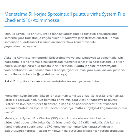
Menetelmä 5: Korjaa Spxcoins.dll puuttuu virhe System File
Checker (SFC) -toiminnossa
Monille käyttäjille on tuttu sfc / scannow-järjestelmätiedostojen eheystarkistus -
komento, joka tarkistaa ja korjaa suojatut Windows-järjestelmätiedostot. Tämän
komennon suorittamiseksi sinun on suoritettava komentokehote
järjestelmänvalvojana.
Askel 1:
Käynnistä komentorivi järjestelmänvalvojana Windowsissa painamalla Win-
näppäintä ja kirjoittamalla hakukenttään "Komentokehote" ja napsauttamalla sitten
hiiren kakkospainikkeella tulosta ja valitsemalla
Suorita järjestelmänvalvojana
.
Vaihtoehtoisesti voit painaa Win + X-näppäinyhdistelmää, joka avaa valikon, jossa voit
valita
Komentokehote (Järjestelmänvalvoja)
.
Askel 2:
Kirjoita
sfc/scannow
komentokehotteeseen ja paina Enter.
Komennon syöttämisen jälkeen järjestelmän tarkistus alkaa. Se kestää jonkin aikaa,
joten ole kärsivällinen. Kun toiminta on valmis, saat viestin "Windows Resource
Protection löysi vioittuneet tiedostot ja korjasi ne onnistuneesti". tai "Windows
Resource Protection löysi vioittuneita tiedostoja, mutta ei pystynyt korjaamaan joitain
niistä".
Muista, että System File Checker (SFC) ei voi korjata eheysvirheitä niille
järjestelmätiedostoille, joita käyttöjärjestelmä käyttää tällä hetkellä. Voit korjata
nämä tiedostot suorittamalla SFC-komennon komentorivin kautta Windowsin
palautusympäristössä. Pääset Windowsin palautusympäristöön kirjautumisruudusta