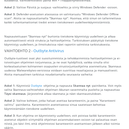
kuvaketta. Vaihtoehtoisesti paina Win + I-näppäinyhdistelmää.
Askel 2:
Valitse Päivitä ja suojaus -vaihtoehto ja siirry Windows Defender -osioon.
Askel 3:
Defender-asetusten alaosassa on valintaruutu "Windows Defender Offline
scan". Aloita se napsauttamalla "Skannaa nyt". Huomaa, että sinun on tallennettava
kaikki tallentamattomat tiedot ennen tietokoneen uudelleenkäynnistämistä.
Napsautettuaan "Skannaa nyt" burtonia tietokone käynnistyy uudelleen ja alkaa
automaattisesti etsiä viruksia ja haittaohjelmia. Tarkistuksen päätyttyä tietokone
käynnistyy uudelleen, ja ilmoituksissa näet raportin valmiista tarkistuksesta.
VAIHTOEHTO 2 -
Outbyte Antivirus
Outbyte-tuotteet ovat yksi suosituimmista ja tehokkaimmista haittaohjelmien ja ei-
toivottujen ohjelmien torjunnassa, ja ne ovat hyödyllisiä, vaikka sinulla olisi
korkealaatuinen kolmannen osapuolen virustorjuntaohjelma asennettuna. Skannaus
uudessa Malwarebytes-versiossa voidaan suorittaa reaaliajassa ja manuaalisesti.
Aloita manuaalinen tarkistus noudattamalla seuraavia vaiheita:
Askel 1:
Käynnistä
Outbyte
-ohjelma ja napsauta
Skannaa nyt
-painiketta. Voit myös
valita Skannaus-vaihtoehdon ohjelman ikkunan vasemmalta puolelta ja napsauttaa
Täysi skannaus
. Järjestelmä alkaa skannata ja näet skannaustulokset.
Askel 2:
Valitse kohteet, jotka haluat asettaa karanteeniin, ja paina “Karanteeni
valittu” -painiketta. Karanteeniin asetettaessa sinua saatetaan kehottaa
käynnistämään tietokone uudelleen.
Askel 3:
Kun ohjelma on käynnistetty uudelleen, voit poistaa kaikki karanteeniin
asetetut objektit siirtymällä ohjelman asianmukaiseen osioon tai palauttaa osan
niistä, jos kävi ilmi, että ohjelmistosi karanteeniin asettamisen jälkeen alkoi toimia
väärin.