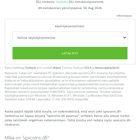
DLL-tiedosto
löydetty
DLL-tietokannastamme.
dll-tietokannan päivityspäivä:
06 Aug 2026
erikoistarjous
käyttöjärjestelmäsi:
LATAA NYT
Katso lisätietoja
Outbyte
and unistall
ohjeet
. Tarkista Outbyte
EULA
ja
tietosuojakäytäntö
Napsauta
"Lataa nyt"
saadaksesi PC-työkalun, joka tulee spxcoins.dll n mukana. Apuohjelma
määrittää automaattisesti puuttuvat dll-tiedostot ja tarjoaa niiden asentamisen automaattisesti.
Koska se on helppokäyttöinen apuohjelma, se on erinomainen vaihtoehto manuaaliselle
asennukselle, jonka monet tietotekniikan asiantuntijat ja tietokonelehdet ovat tunnustaneet.
Rajoitukset: kokeiluversio tarjoaa rajoittamattoman määrän tarkistuksia, varmuuskopioita ja
Windows-rekisterin palauttamisen ILMAISEKSI. Täysi versio on ostettava. Se tukee sellaisia ​​
käyttöjärjestelmiä kuin Windows 10, Windows 8 / 8.1, Windows 7 ja Windows Vista (64/32 bit).
Tiedoston koko: 3,04 Mt, Latausaika: <1 min. DSL/ADSL/kaapelilla
Koska päätit käydä tällä sivulla, on todennäköistä, että etsit joko spxcoins.dll-
tiedostoa tai tapaa korjata "spxcoins.dll puuttuu" -virheen. Katso alla olevat tiedot,
jotka selittävät ongelman ratkaisemisen. Tältä sivulta voit ladata myös spxcoins.dll-
tiedoston.
Mikä on Spxcoins.dll?