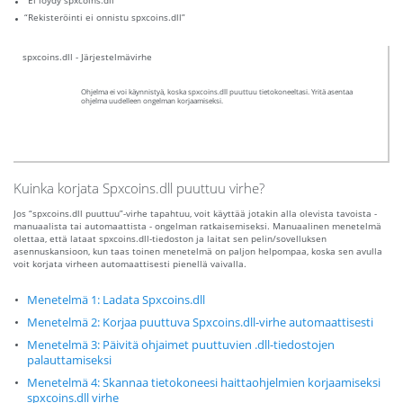
“Ei löydy spxcoins.dll”
“Rekisteröinti ei onnistu spxcoins.dll”
spxcoins.dll - Järjestelmävirhe
Ohjelma ei voi käynnistyä, koska spxcoins.dll puuttuu tietokoneeltasi. Yritä asentaa
ohjelma uudelleen ongelman korjaamiseksi.
Kuinka korjata Spxcoins.dll puuttuu virhe?
Jos “spxcoins.dll puuttuu”-virhe tapahtuu, voit käyttää jotakin alla olevista tavoista -
manuaalista tai automaattista - ongelman ratkaisemiseksi. Manuaalinen menetelmä
olettaa, että lataat spxcoins.dll-tiedoston ja laitat sen pelin/sovelluksen
asennuskansioon, kun taas toinen menetelmä on paljon helpompaa, koska sen avulla
voit korjata virheen automaattisesti pienellä vaivalla.
Menetelmä 1: Ladata Spxcoins.dll
Menetelmä 2: Korjaa puuttuva Spxcoins.dll-virhe automaattisesti
Menetelmä 3: Päivitä ohjaimet puuttuvien .dll-tiedostojen
palauttamiseksi
Menetelmä 4: Skannaa tietokoneesi haittaohjelmien korjaamiseksi
spxcoins.dll virhe