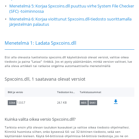
Menetelmä 5: Korjaa Spxcoins.dll puuttuu virhe System File Checker
(SFC) -toiminnossa
Menetelmä 6: Korjaa vioittunut Spxcoins.dll-tiedosto suorittamalla
järjestelmän palautus
Menetelmä 1: Ladata Spxcoins.dll
Etsi alla olevasta luettelosta spxcoins.dll käytettävissä olevat versiot, valitse oikea
tiedosto ja paina "Lataa" -linkkiä. Jos et pysty päättämään, minkä version valitset, lue
alla oleva artikkeli tai ratkaise ongelma automaattisella menetelmällä
Spxcoins.dll, 1 saatavana olevat versiot
Bitit ja versio
Tiedoston koko
Tarkistussummat
24.1 KB
1.0.0.7
32bit
MD5
SHA1
Kuinka valita oikea versio Spxcoins.dll?
Tarkista ensin yllä olevan taulukon kuvaukset ja valitse oikea tiedosto ohjelmallesi.
Kiinnitä huomiota siihen, onko kyseessä 64- vai 32-bittinen tiedosto, sekä sen
käyttämään kieleen. Käytä 64-bittisissä ohjelmissa 64-bittisiä tiedostoja, jos ne on