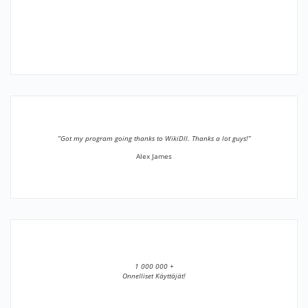
”Got my program going thanks to WikiDll. Thanks a lot guys!”
Alex James
1 000 000 +
Onnelliset Käyttäjät!