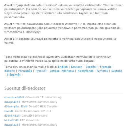
Askel 3:
"Järjestelmän palauttaminen" -ikkuna voi sisältää vaihtoehdon "Valitse toinen
palautuspiste". Jos näin on, valitse tämä vaihtoehto ja napsauta Seuraava. Valitse
Näytä lisää palautuspisteitä -valintaruutu nähdäksesi täydellisen luettelon
päivämääristä.
Askel 4:
Valitse päivämäärä palauttaaksesi Windows 10: n. Muista, että sinun on
valittava palautuspiste, joka palauttaa Windowsin päivämäärään, jolloin spxcoins.dll -
virhesanoma ei ilmestynyt.
Askel 5:
Napsauta Seuraava-painiketta ja vahvista palautuspiste napsauttamalla
Valmis.
Tässä vaiheessa tietokoneesi käynnistyy uudestaan ​​normaalisti ja käynnistyy
palautetulla Windows-versiolla, ja spxcoins.dll virhe tulisi korjata.
Tämä sivu on saatavilla muilla kielillä:
English
|
Deutsch
|
Español
|
Français
|
Italiano
|
Português
|
Русский
|
Bahasa Indonesia
|
Nederlands
|
Nynorsk
|
Svenska
|
Tiếng Việt
|
Suositut dll-tiedostot
vcruntime140.dll
- Microsoft® C Runtime Library
msvcp140.dll
- Microsoft® C Runtime Library
d3dcompiler_43.dll
- Direct3D HLSL Compiler
xlive.dll
- Games for Windows - LIVE DLL
d3dx9_43.dll
- Direct3D 9 Extensions
binkw32.dll
- RAD Video Tools
msvcp120.dll
- Microsoft® C Runtime Library