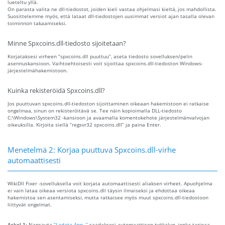
lueteltu yllä.
On parasta valita ne dll-tiedostot, joiden kieli vastaa ohjelmasi kieltä, jos mahdollista.
Suosittelemme myös, että lataat dll-tiedostojen uusimmat versiot ajan tasalla olevan
toiminnon takaamiseksi.
Minne Spxcoins.dll-tiedosto sijoitetaan?
Korjataksesi virheen “spxcoins.dll puuttuu”, aseta tiedosto sovelluksen/pelin
asennuskansioon. Vaihtoehtoisesti voit sijoittaa spxcoins.dll-tiedoston Windows-
järjestelmähakemistoon.
Kuinka rekisteröidä Spxcoins.dll?
Jos puuttuvan spxcoins.dll-tiedoston sijoittaminen oikeaan hakemistoon ei ratkaise
ongelmaa, sinun on rekisteröitävä se. Tee näin kopioimalla DLL-tiedosto
C:\Windows\System32 -kansioon ja avaamalla komentokehote järjestelmänvalvojan
oikeuksilla. Kirjoita siellä “regsvr32 spxcoins.dll” ja paina Enter.
Menetelmä 2: Korjaa puuttuva Spxcoins.dll-virhe
automaattisesti
WikiDll Fixer -sovelluksella voit korjata automaattisesti aliaksen virheet. Apuohjelma
ei vain lataa oikeaa versiota spxcoins.dll täysin ilmaiseksi ja ehdottaa oikeaa
hakemistoa sen asentamiseksi, mutta ratkaisee myös muut spxcoins.dll-tiedostoon
liittyvät ongelmat.
Askel 1:
Napsauta
“Ladata App. ”
saadaksesi automaattisen työkalun, jonka tarjoaa