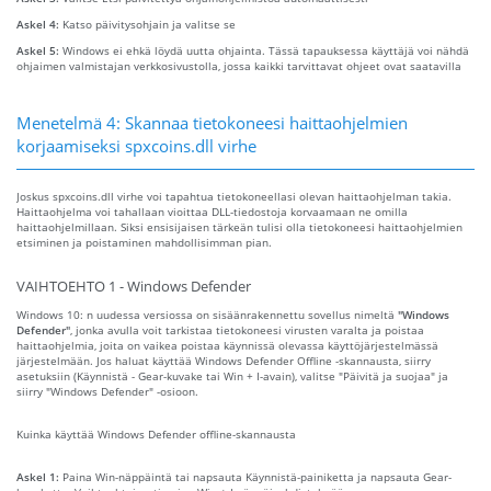
Askel 4:
Katso päivitysohjain ja valitse se
Askel 5:
Windows ei ehkä löydä uutta ohjainta. Tässä tapauksessa käyttäjä voi nähdä
ohjaimen valmistajan verkkosivustolla, jossa kaikki tarvittavat ohjeet ovat saatavilla
Menetelmä 4: Skannaa tietokoneesi haittaohjelmien
korjaamiseksi spxcoins.dll virhe
Joskus spxcoins.dll virhe voi tapahtua tietokoneellasi olevan haittaohjelman takia.
Haittaohjelma voi tahallaan vioittaa DLL-tiedostoja korvaamaan ne omilla
haittaohjelmillaan. Siksi ensisijaisen tärkeän tulisi olla tietokoneesi haittaohjelmien
etsiminen ja poistaminen mahdollisimman pian.
VAIHTOEHTO 1 - Windows Defender
Windows 10: n uudessa versiossa on sisäänrakennettu sovellus nimeltä
"Windows
Defender"
, jonka avulla voit tarkistaa tietokoneesi virusten varalta ja poistaa
haittaohjelmia, joita on vaikea poistaa käynnissä olevassa käyttöjärjestelmässä
järjestelmään. Jos haluat käyttää Windows Defender Offline -skannausta, siirry
asetuksiin (Käynnistä - Gear-kuvake tai Win + I-avain), valitse "Päivitä ja suojaa" ja
siirry "Windows Defender" -osioon.
Kuinka käyttää Windows Defender offline-skannausta
Askel 1:
Paina Win-näppäintä tai napsauta Käynnistä-painiketta ja napsauta Gear-