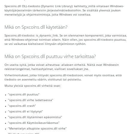
Spxcoins.dll DLL-tiedosto (Dynamic Link Library): kehitetty_millä viitataan Windows-
käyttöjärjestelmän tärkeisiin järjestelmätiedostoihin. Se sisältää yleensä joukon
menettelyjä ja ohjaintoimintoja, joita Windows voi soveltaa.
Mikä on Spxcoins.dll käytetään?
Spxcoins.dll-tiedosto: is_dynamic_link. Se on olennainen komponentti, joka varmistaa,
että Windows-ohjelmat toimivat oikein. Näin ollen, jos spxcoins.dll-tiedosto puuttuu,
se voi vaikuttaa kielteisesti liittyvän ohjelmiston työhön.
Mikä on Spxcoins.dll puuttuu virhe tarkoittaa?
On useita syitä, jotka voivat aiheuttaa: aliaksen virheitä. Näitä ovat Windowsin
rekisteriongelmat, haittaohjelmat, vialliset sovellukset jne.
Virheilmoitukset, jotka liittyvät spxcoins.dll-tiedostoon, voivat myös osoittaa, että
tiedosto on asennettu väärin, vioittunut tai poistettu.
Muita yleisiä spxcoins.dll virheitä ovat:
“spxcoins.dll puuttuu”
“spxcoins.dll virhe ladattaessa”
“spxcoins.dll crash”
“spxcoins.dll ei löytynyt”
“spxcoins.dll löytäminen epäonnistui”
“spxcoins.dll Käyttöoikeusrikkomus”
“Menettelyn alkupiste spxcoins.dll virhe”