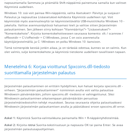
napsauttamalla Sammuta ja pitämällä Shift-näppäintä painettuna samalla kun valitset
Käynnistä uudelleen.
Windows 10: ssä voit painaa Win-näppäintä, valita Asetukset> Päivitys ja suojaus>
Palautus ja napsauttaa Lisäasetukset-kohdasta Käynnistä uudelleen nyt. Voit
käynnistää myös asennuslevyltä tai käynnistettävältä USB-muistitikulta Windows 10 -
jakelulla. Valitse asennusnäytössä haluamasi kieli ja valitse sitten Järjestelmän
palauttaminen. Sen jälkeen siirry kohtaan "Vianmääritys"> "Lisäasetukset">
"Komentokehote". Kirjoita komentokehotteeseen seuraava komento: sfc / scannow /
offbootdir = C:\/offwindir = C:\Windows, jossa C on osio asennetulla
käyttöjärjestelmällä, ja C: \Windows on polku Windows 10 -kansioon.
Tämä toimenpide kestää jonkin aikaa, ja on tärkeää odottaa, kunnes se on valmis. Kun
olet valmis, sulje komentokehote ja käynnistä tietokone uudelleen tavalliseen tapaan.
Menetelmä 6: Korjaa vioittunut Spxcoins.dll-tiedosto
suorittamalla järjestelmän palautus
Järjestelmän palauttaminen on erittäin hyödyllinen, kun haluat korjata spxcoins.dll -
virheen. "Järjestelmän palauttaminen" -toiminnon avulla voit valita palauttaa
Windowsin päivämäärään, jolloin spxcoins.dll -tiedosto ei vahingoittunut. Siksi
Windowsin palauttaminen aikaisempaan päivämäärään peruuttaa
järjestelmätiedostoihin tehdyt muutokset. Seuraa seuraavia ohjeita palauttaaksesi
Windowsin järjestelmän palauttamisen avulla ja päästäksesi eroon spxcoins.dll error.
Askel 1:
Käynnistä Suorita-valintaikkuna painamalla Win + R-näppäinyhdistelmää.
Askel 2:
Kirjoita
rstrui
Suorita-tekstiruutuun ja napsauta OK tai paina Enter. Se avaa
järjestelmän palautusapuohjelman.