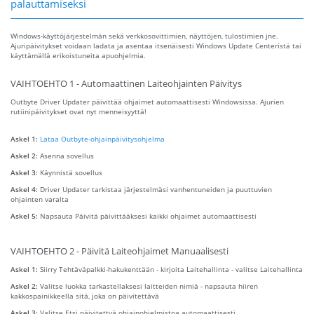
palauttamiseksi
Windows-käyttöjärjestelmän sekä verkkosovittimien, näyttöjen, tulostimien jne.
Ajuripäivitykset voidaan ladata ja asentaa itsenäisesti Windows Update Centeristä tai
käyttämällä erikoistuneita apuohjelmia.
VAIHTOEHTO 1 - Automaattinen Laiteohjainten Päivitys
Outbyte Driver Updater päivittää ohjaimet automaattisesti Windowsissa. Ajurien
rutiinipäivitykset ovat nyt menneisyyttä!
Askel 1:
Lataa Outbyte-ohjainpäivitysohjelma
Askel 2:
Asenna sovellus
Askel 3:
Käynnistä sovellus
Askel 4:
Driver Updater tarkistaa järjestelmäsi vanhentuneiden ja puuttuvien
ohjainten varalta
Askel 5:
Napsauta Päivitä päivittääksesi kaikki ohjaimet automaattisesti
VAIHTOEHTO 2 - Päivitä Laiteohjaimet Manuaalisesti
Askel 1:
Siirry Tehtäväpalkki-hakukenttään - kirjoita Laitehallinta - valitse Laitehallinta
Askel 2:
Valitse luokka tarkastellaksesi laitteiden nimiä - napsauta hiiren
kakkospainikkeella sitä, joka on päivitettävä
Askel 3:
Valitse Etsi päivitettyä ohjainohjelmistoa automaattisesti