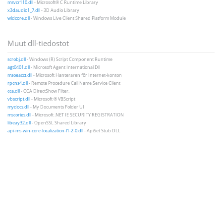
msvcr110.dll
- Microsoft® C Runtime Library
x3daudio1_7.dll
- 3D Audio Library
wldcore.dll
- Windows Live Client Shared Platform Module
Muut dll-tiedostot
scrobj.dll
- Windows (R) Script Component Runtime
agt0401.dll
- Microsoft Agent International Dll
msoeacct.dll
- Microsoft Hanteraren för Internet-konton
rpcns4.dll
- Remote Procedure Call Name Service Client
cca.dll
- CCA DirectShow Filter.
vbscript.dll
- Microsoft ® VBScript
mydocs.dll
- My Documents Folder UI
mscories.dll
- Microsoft .NET IE SECURITY REGISTRATION
libeay32.dll
- OpenSSL Shared Library
api-ms-win-core-localization-l1-2-0.dll
- ApiSet Stub DLL