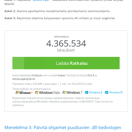
WikiDll.
Askel 2:
Asenna apuohjelma noudattamalla yksinkertaisia ​​asennusohjeita.
Askel 3:
Käynnistä ohjelma korjaamaan spxcoins.dll virheet ja muut ongelmat.
erikoistarjous
4.365.534
lataukset
Ladata
Ratkaisu
Katso lisätietoja
Outbyte
and unistall
ohjeet
. Tarkista Outbyte
EULA
ja
tietosuojakäytäntö
Tiedoston Koko: 3.04 MB, Latausaika: < 1 min. on DSL/ADSL/Cable
Tämä työkalu on yhteensopiva:
Rajoitukset: kokeiluversio tarjoaa rajoittamattoman määrän tarkistuksia,
varmuuskopioita ja Windows-rekisterin palauttamisen ILMAISEKSI. Täysi versio on
ostettava.
Menetelmä 3: Päivitä ohjaimet puuttuvien .dll-tiedostojen