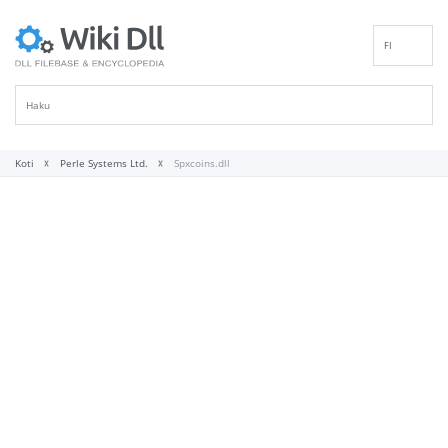
FI
EN
DE
ES
FR
Koti
Perle Systems Ltd.
Spxcoins.dll
IT
PT
RU
ID
NL
NN
SV
VI