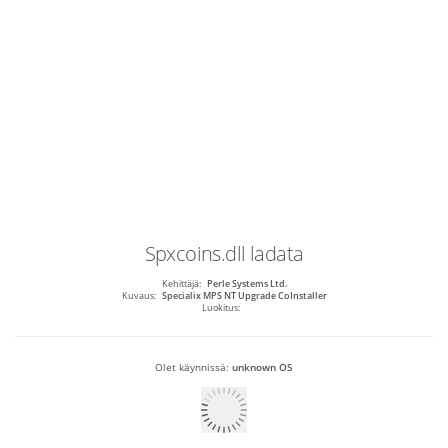
Spxcoins.dll
ladata
Kehittäjä:
Perle Systems Ltd.
Kuvaus:
Specialix MPS NT Upgrade CoInstaller
Luokitus:
Olet käynnissä:
unknown OS