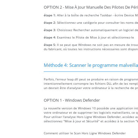
OPTION 2 - Mise À Jour Manuelle Des Pilotes De Pér
étape 1:
Aller à la boîte de recherche Taskbar - écrire Device 
étape 2:
Sélectionnez une catégorie pour consulter les noms des a
étape 3:
Choisissez Rechercher automatiquement un logiciel de 
étape 4:
Examinez le Pilote de Mise à jour et sélectionnez-le
étape 5:
Il se peut que Windows ne soit pas en mesure de trouver
du fabricant, où toutes les instructions nécessaires sont dispon
Méthode 4: Scanner le programme malveillant
Parfois, l'erreur leap.dll peut se produire en raison de program
intentionnellement corrompre les fichiers DLL afin de les rempl
un devrait être d’analyser votre ordinateur à la recherche de p
OPTION 1 - Windows Defender
La nouvelle version de Windows 10 possède une application i
votre ordinateur et de supprimer les logiciels malveillants, ce 
Pour utiliser l'analyse Hors Ligne Windows Defender, accédez 
sélectionnez "Mise à jour et Sécurité" et accédez à la section
Comment utiliser le Scan Hors Ligne Windows Defender