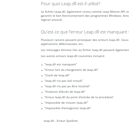
Pour quoi Leap.dll est-il utilisé?
Le fichier Leap.dll, également connu comme Leap Motion API, e
garantit le bon fonctionnement des programmes Windows. Ainsi, 
logiciel associé.
Qu'est-ce que l'erreur Leap.dll est manquant s
Plusieurs raisons peuvent provoquer des erreurs leap.dll. Ceux-c
applications défectueuses, etc.
Les messages d'erreur liés au fichier leap.dll peuvent égaleme
Les autres erreurs leap.dll courantes incluent:
“leap.dll est manquant”
“Erreur lors du chargement de leap.dll”
“Crash de leap.dll”
“leap.dll n'a pas été trouvé”
“leap.dll n'a pas pu être localisé”
“Violation d'Accès de leap.dll”
“Erreur leap.dll du point d'entrée de la procédure”
“Impossible de trouver leap.dll”
“Impossible d'enregistrer leap.dll”
leap.dll - Erreur Système