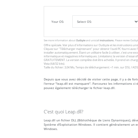
Your OS:
See more information about
Outbyte
and unistall
instrustions
. Please review Outby
Offre spéciale. Voir plus d'informations sur
Outbyte
et les
instrustions unis
Cliquez sur
"Télécharger maintenant"
pour obtenir l'outil PC fourni avec
installer automatiquement. Étant un utilitaire facile à utiliser, c'est une 
informatique et magazines informatiques. Limitations: la version d'essai 
GRATUITEMENT. La version complète doit être achetée. Il prend en charge
Vista (64/32 bits).
Taille du fichier: 3,04 Mo, Temps de téléchargement: <1 min. sur DSL / ADS
Depuis que vous avez décidé de visiter cette page, il y a de for
l'erreur "leap.dll est manquant". Parcourez les informations c
pouvez également télécharger le fichier leap.dll.
C'est quoi Leap.dll?
Leap.dll un fichier DLL (Bibliothèque de Liens Dynamiques), dév
Système d'Exploitation Windows. Il contient généralement un e
Windows.