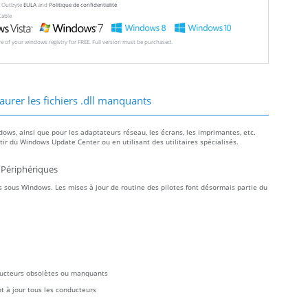
ew Outbyte
EULA
and
Politique de confidentialité
Cable
ore of your windows registry for FREE. Full version must be purchased.
aurer les fichiers .dll manquants
dows, ainsi que pour les adaptateurs réseau, les écrans, les imprimantes, etc.
r du Windows Update Center ou en utilisant des utilitaires spécialisés.
 Périphériques
 sous Windows. Les mises à jour de routine des pilotes font désormais partie du
ducteurs obsolètes ou manquants
t à jour tous les conducteurs