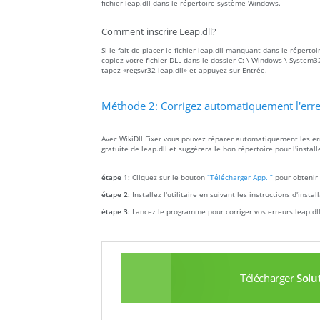
fichier leap.dll dans le répertoire système Windows.
Comment inscrire Leap.dll?
Si le fait de placer le fichier leap.dll manquant dans le réperto
copiez votre fichier DLL dans le dossier C: \ Windows \ System32
tapez «regsvr32 leap.dll» et appuyez sur Entrée.
Méthode 2: Corrigez automatiquement l'err
Avec WikiDll Fixer vous pouvez réparer automatiquement les erre
gratuite de leap.dll et suggérera le bon répertoire pour l'instal
étape 1:
Cliquez sur le bouton
“Télécharger App. ”
pour obtenir 
étape 2:
Installez l'utilitaire en suivant les instructions d'insta
étape 3:
Lancez le programme pour corriger vos erreurs leap.dl
Télécharger
Solu