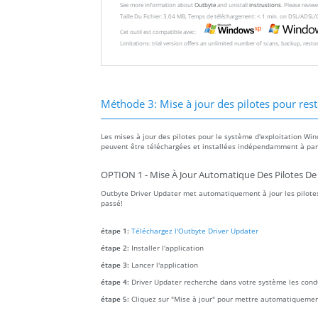
See more information about
Outbyte
and unistall
instrustions
. Please revi
Taille Du Fichier: 3.04 MB, Temps de téléchargement: < 1 min. on DSL/ADSL/
Cet outil est compatible avec:
Limitations: trial version offers an unlimited number of scans, backup, rest
Méthode 3: Mise à jour des pilotes pour rest
Les mises à jour des pilotes pour le système d'exploitation Win
peuvent être téléchargées et installées indépendamment à parti
OPTION 1 - Mise À Jour Automatique Des Pilotes De
Outbyte Driver Updater met automatiquement à jour les pilotes
passé!
étape 1:
Téléchargez l'Outbyte Driver Updater
étape 2:
Installer l'application
étape 3:
Lancer l'application
étape 4:
Driver Updater recherche dans votre système les con
étape 5:
Cliquez sur "Mise à jour" pour mettre automatiquemen