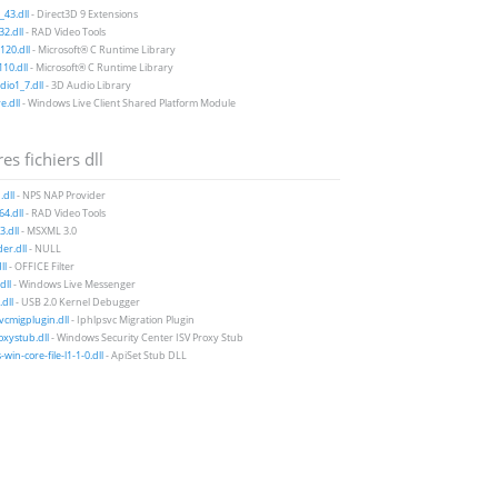
43.dll
- Direct3D 9 Extensions
2.dll
- RAD Video Tools
20.dll
- Microsoft® C Runtime Library
10.dll
- Microsoft® C Runtime Library
io1_7.dll
- 3D Audio Library
e.dll
- Windows Live Client Shared Platform Module
es fichiers dll
.dll
- NPS NAP Provider
4.dll
- RAD Video Tools
.dll
- MSXML 3.0
der.dll
- NULL
ll
- OFFICE Filter
dll
- Windows Live Messenger
dll
- USB 2.0 Kernel Debugger
vcmigplugin.dll
- Iphlpsvc Migration Plugin
xystub.dll
- Windows Security Center ISV Proxy Stub
win-core-file-l1-1-0.dll
- ApiSet Stub DLL