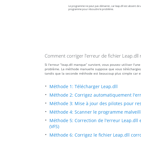
Le programme ne peut pas démarrer, car leap.dll est absent de vo
programme pour résoudre le problème.
Comment corriger l'erreur de fichier Leap.dl
Si l'erreur “leap.dll manque” survient, vous pouvez utiliser l'
problème. La méthode manuelle suppose que vous téléchargiez le f
tandis que la seconde méthode est beaucoup plus simple car el
Méthode 1: Télécharger Leap.dll
Méthode 2: Corrigez automatiquement l'er
Méthode 3: Mise à jour des pilotes pour res
Méthode 4: Scanner le programme malveillan
Méthode 5: Correction de l'erreur Leap.dll 
(VFS)
Méthode 6: Corrigez le fichier Leap.dll co