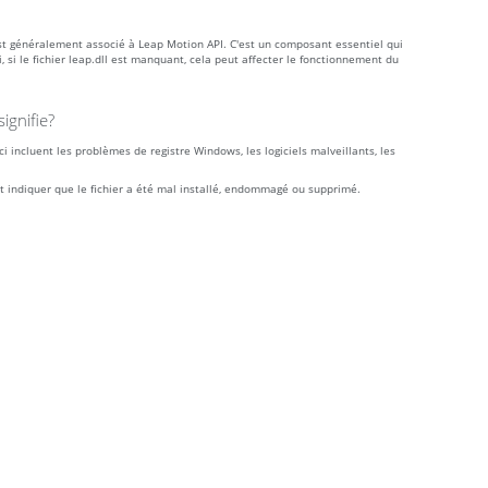
st généralement associé à Leap Motion API. C'est un composant essentiel qui
si le fichier leap.dll est manquant, cela peut affecter le fonctionnement du
ignifie?
i incluent les problèmes de registre Windows, les logiciels malveillants, les
nt indiquer que le fichier a été mal installé, endommagé ou supprimé.