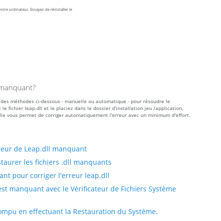
tre ordinateur. Essayez de réinstaller le
l manquant?
une des méthodes ci-dessous - manuelle ou automatique - pour résoudre le
ichier leap.dll et le placiez dans le dossier d'installation jeu /application,
le vous permet de corriger automatiquement l'erreur avec un minimum d'effort.
reur de Leap.dll manquant
taurer les fichiers .dll manquants
t pour corriger l'erreur leap.dll
est manquant avec le Vérificateur de Fichiers Système
rrompu en effectuant la Restauration du Système.