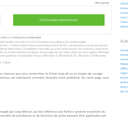
Offre spéciale
d3dx9_
binkw3
msvcp1
msvcr1
TÉLÉCHARGER MAINTENANT
x3daud
wldcor
te
EULA
and
Politique de confidentialité
Autr
tall
. Veuillez consulter le
CLUF
d'Outbyte et
la politique de confidentialité
.
 l'erreur. L'utilitaire déterminera automatiquement les DLL manquantes et proposera de les
excellente alternative à l'installation manuelle, qui a été reconnue par de nombreux experts en
iasnap
offre un nombre illimité d'analyses, de sauvegarde, de restauration de votre registre Windows
binkw6
 les systèmes d'exploitation tels que Windows 10, Windows 8 / 8.1, Windows 7 et Windows
msxml3
L / Câble
fileloa
offfilt.d
tes chances que vous recherchiez le fichier leap.dll ou un moyen de corriger
msgsc.
i-dessous, qui expliquent comment résoudre votre problème. Sur cette page, vous
kdusb.
iphlps
wscpro
api-ms-
eloppé par Leap Motion, qui fait référence aux fichiers système essentiels du
nsemble de procédures et de fonctions de pilote pouvant être appliquées par