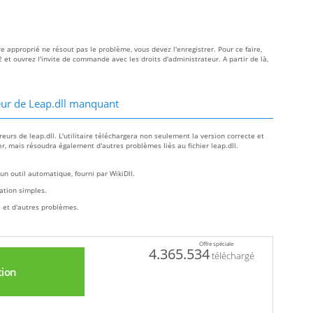
ire approprié ne résout pas le problème, vous devez l'enregistrer. Pour ce faire,
 et ouvrez l'invite de commande avec les droits d'administrateur. A partir de là,
eur de Leap.dll manquant
urs de leap.dll. L'utilitaire téléchargera non seulement la version correcte et
ler, mais résoudra également d'autres problèmes liés au fichier leap.dll.
un outil automatique, fourni par WikiDll.
llation simples.
l et d'autres problèmes.
Offre spéciale
4.365.534
téléchargé
tion