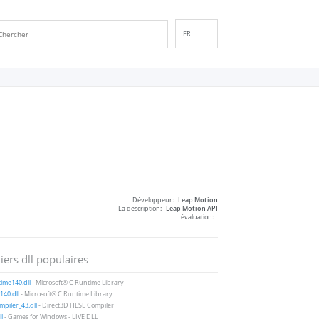
FR
EN
DE
ES
IT
PT
RU
ID
NL
Développeur:
Leap Motion
NN
La description:
Leap Motion API
évaluation:
SV
VI
iers dll populaires
FI
ime140.dll
- Microsoft® C Runtime Library
40.dll
- Microsoft® C Runtime Library
piler_43.dll
- Direct3D HLSL Compiler
ll
- Games for Windows - LIVE DLL