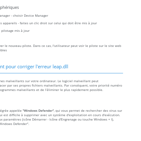
iphériques
Manager - choisir Device Manager
ppareils - faites un clic droit sur celui qui doit être mis à jour
pilotage mis à jour
 le nouveau pilote. Dans ce cas, l'utilisateur peut voir le pilote sur le site web
ibles
 pour corriger l'erreur leap.dll
mes malveillants sur votre ordinateur. Le logiciel malveillant peut
acer par ses propres fichiers malveillants. Par conséquent, votre priorité numéro
rogrammes malveillants et de l’éliminer le plus rapidement possible.
ntégrée appelée
"Windows Defender"
, qui vous permet de rechercher des virus sur
qui est difficile à supprimer avec un système d'exploitation en cours d'exécution.
aux paramètres (icône Démarrer - Icône d'Engrenage ou touche Windows + I),
 "Windows Defender".