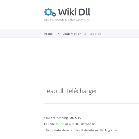
Accueil
Leap Motion
Leap.dll
Leap.dll
Télécharger
You are running:
OS X 10
DLL file
found
in our DLL database.
The update date of the dll database:
07 Aug 2026