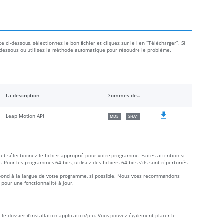
e ci-dessous, sélectionnez le bon fichier et cliquez sur le lien “Télécharger”. Si
e ci-dessous ou utilisez la méthode automatique pour résoudre le problème.
La description
Sommes de contrôle
Leap Motion API
MD5
SHA1
et sélectionnez le fichier approprié pour votre programme. Faites attention si
é. Pour les programmes 64 bits, utilisez des fichiers 64 bits s'ils sont répertoriés
rrespond à la langue de votre programme, si possible. Nous vous recommandons
 pour une fonctionnalité à jour.
s le dossier d'installation application/jeu. Vous pouvez également placer le