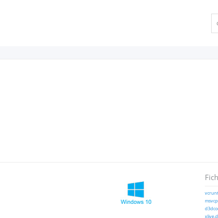
Fich
vcrunt
msvcp1
d3dcom
xlive.d