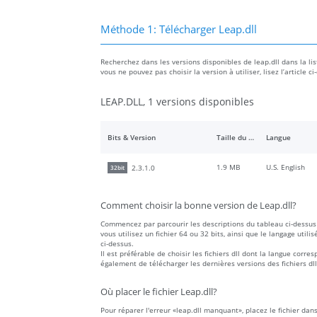
Méthode 1: Télécharger Leap.dll
Recherchez dans les versions disponibles de leap.dll dans la list
vous ne pouvez pas choisir la version à utiliser, lisez l’articl
LEAP.DLL, 1 versions disponibles
Bits & Version
Taille du fichier
Langue
1.9 MB
U.S. English
2.3.1.0
32bit
Comment choisir la bonne version de Leap.dll?
Commencez par parcourir les descriptions du tableau ci-dessus 
vous utilisez un fichier 64 ou 32 bits, ainsi que le langage utilis
ci-dessus.
Il est préférable de choisir les fichiers dll dont la langue co
également de télécharger les dernières versions des fichiers dll
Où placer le fichier Leap.dll?
Pour réparer l'erreur «leap.dll manquant», placez le fichier dan