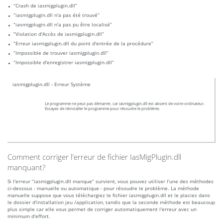
“Crash de iasmigplugin.dll”
“iasmigplugin.dll n'a pas été trouvé”
“iasmigplugin.dll n'a pas pu être localisé”
“Violation d'Accès de iasmigplugin.dll”
“Erreur iasmigplugin.dll du point d'entrée de la procédure”
“Impossible de trouver iasmigplugin.dll”
“Impossible d'enregistrer iasmigplugin.dll”
iasmigplugin.dll - Erreur Système
Le programme ne peut pas démarrer, car iasmigplugin.dll est absent de votre ordinateur.
Essayez de réinstaller le programme pour résoudre le problème.
Comment corriger l'erreur de fichier IasMigPlugin.dll
manquant?
Si l'erreur “iasmigplugin.dll manque” survient, vous pouvez utiliser l'une des méthodes
ci-dessous - manuelle ou automatique - pour résoudre le problème. La méthode
manuelle suppose que vous téléchargiez le fichier iasmigplugin.dll et le placiez dans
le dossier d'installation jeu /application, tandis que la seconde méthode est beaucoup
plus simple car elle vous permet de corriger automatiquement l'erreur avec un
minimum d'effort.