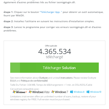
également d'autres problèmes liés au fichier iasmigplugin.dll.
étape 1:
Cliquez sur le bouton
“Télécharger App. ”
pour obtenir un outil automatique,
fourni par WikiDll.
étape 2:
Installez l'utilitaire en suivant les instructions d'installation simples.
étape 3:
Lancez le programme pour corriger vos erreurs iasmigplugin.dll et d'autres
problèmes.
Offre spéciale
4.365.534
téléchargé
Télécharger
Solution
See more information about
Outbyte
and unistall
instrustions
. Please review Outbyte
EULA
and
Politique de confidentialité
Taille Du Fichier: 3.04 MB, Temps de téléchargement: < 1 min. on DSL/ADSL/Cable
Cet outil est compatible avec:
Limitations: trial version offers an unlimited number of scans, backup, restore of your
windows registry for FREE. Full version must be purchased.