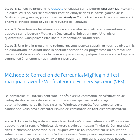
étape 1:
Lancez le programme
Outbyte
et cliquez sur le bouton
Analyser Maintenant
.
En outre, vous pouvez sélectionner l'option Analyse dans la partie gauche de la
fenêtre du programme, puis cliquer sur
Analyse Complète.
.Le système commencera à
analyser et vous pourrez voir les résultats de l'analyse.
étape 2:
Sélectionnez les éléments que vous souhaitez mettre en quarantaine et
appuyez sur le bouton «Mettre en Quarantaine Sélectionnée». Une fois en
quarantaine, vous pouvez être invité à redémarrer l'ordinateur.
étape 3:
Une fois le programme redémarré, vous pouvez supprimer tous les objets mis
en quarantaine en allant dans la section appropriée du programme ou en restaurer
certains s'il s'avère qu'après la mise en quarantaine, quelque chose de votre logiciel a
commencé à fonctionner de manière incorrecte.
Méthode 5: Correction de l'erreur IasMigPlugin.dll est
manquant avec le Vérificateur de Fichiers Système (VFS)
De nombreux utilisateurs sont familiarisés avec la commande de vérification de
l'intégrité des fichiers du système sfc / scannow, qui vérifie et corrige
automatiquement les fichiers système Windows protégés. Pour exécuter cette
commande, vous devez exécuter l'invite de commande en tant qu'administrateur.
étape 1:
Lancez la ligne de commande en tant qu'administrateur sous Windows en
appuyant sur la touche Windows de votre clavier, en tapant "Invite de Commandes"
dans le champ de recherche, puis - cliquez avec le bouton droit sur le résultat et
sélectionnez Exécuter en tant qu'administrateur. Vous pouvez également appuyer sur
la combinaison de touches Win + X pour ouvrir le menu dans lequel vous pouvez