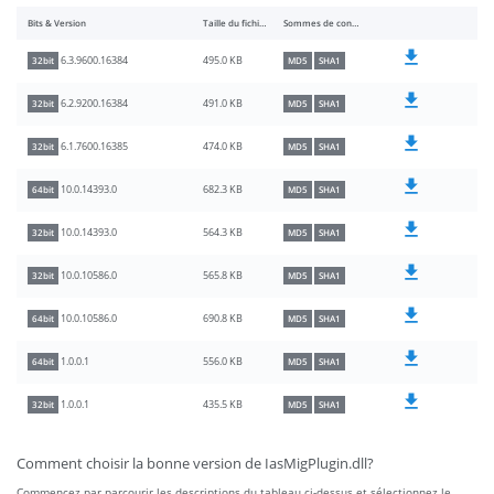
Bits & Version
Taille du fichier
Sommes de contrôle
495.0 KB
6.3.9600.16384
32bit
MD5
SHA1
491.0 KB
6.2.9200.16384
32bit
MD5
SHA1
474.0 KB
6.1.7600.16385
32bit
MD5
SHA1
682.3 KB
10.0.14393.0
64bit
MD5
SHA1
564.3 KB
10.0.14393.0
32bit
MD5
SHA1
565.8 KB
10.0.10586.0
32bit
MD5
SHA1
690.8 KB
10.0.10586.0
64bit
MD5
SHA1
556.0 KB
1.0.0.1
64bit
MD5
SHA1
435.5 KB
1.0.0.1
32bit
MD5
SHA1
Comment choisir la bonne version de IasMigPlugin.dll?
Commencez par parcourir les descriptions du tableau ci-dessus et sélectionnez le