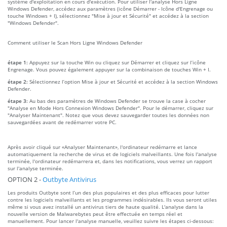
système d'exploitation en cours d'exécution. Pour utiliser l'analyse Hors Ligne
Windows Defender, accédez aux paramètres (icône Démarrer - Icône d'Engrenage ou
touche Windows + I), sélectionnez "Mise à jour et Sécurité" et accédez à la section
"Windows Defender".
Comment utiliser le Scan Hors Ligne Windows Defender
étape 1:
Appuyez sur la touche Win ou cliquez sur Démarrer et cliquez sur l’icône
Engrenage. Vous pouvez également appuyer sur la combinaison de touches Win + I.
étape 2:
Sélectionnez l’option Mise à jour et Sécurité et accédez à la section Windows
Defender.
étape 3:
Au bas des paramètres de Windows Defender se trouve la case à cocher
"Analyse en Mode Hors Connexion Windows Defender". Pour le démarrer, cliquez sur
"Analyser Maintenant". Notez que vous devez sauvegarder toutes les données non
sauvegardées avant de redémarrer votre PC.
Après avoir cliqué sur «Analyser Maintenant», l'ordinateur redémarre et lance
automatiquement la recherche de virus et de logiciels malveillants. Une fois l'analyse
terminée, l'ordinateur redémarrera et, dans les notifications, vous verrez un rapport
sur l'analyse terminée.
OPTION 2 -
Outbyte Antivirus
Les produits Outbyte sont l’un des plus populaires et des plus efficaces pour lutter
contre les logiciels malveillants et les programmes indésirables. Ils vous seront utiles
même si vous avez installé un antivirus tiers de haute qualité. L'analyse dans la
nouvelle version de Malwarebytes peut être effectuée en temps réel et
manuellement. Pour lancer l'analyse manuelle, veuillez suivre les étapes ci-dessous: