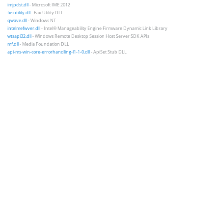
imjpclst.dll
- Microsoft IME 2012
fxsutility.dll
- Fax Utility DLL
qwave.dll
- Windows NT
intelmefwver.dll
- Intel® Manageability Engine Firmware Dynamic Link Library
wtsapi32.dll
- Windows Remote Desktop Session Host Server SDK APIs
mf.dll
- Media Foundation DLL
api-ms-win-core-errorhandling-l1-1-0.dll
- ApiSet Stub DLL