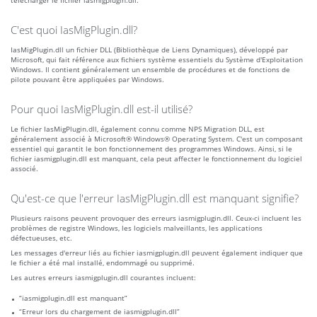
télécharger le fichier iasmigplugin.dll.
C'est quoi IasMigPlugin.dll?
IasMigPlugin.dll un fichier DLL (Bibliothèque de Liens Dynamiques), développé par
Microsoft, qui fait référence aux fichiers système essentiels du Système d'Exploitation
Windows. Il contient généralement un ensemble de procédures et de fonctions de
pilote pouvant être appliquées par Windows.
Pour quoi IasMigPlugin.dll est-il utilisé?
Le fichier IasMigPlugin.dll, également connu comme NPS Migration DLL, est
généralement associé à Microsoft® Windows® Operating System. C'est un composant
essentiel qui garantit le bon fonctionnement des programmes Windows. Ainsi, si le
fichier iasmigplugin.dll est manquant, cela peut affecter le fonctionnement du logiciel
associé.
Qu'est-ce que l'erreur IasMigPlugin.dll est manquant signifie?
Plusieurs raisons peuvent provoquer des erreurs iasmigplugin.dll. Ceux-ci incluent les
problèmes de registre Windows, les logiciels malveillants, les applications
défectueuses, etc.
Les messages d'erreur liés au fichier iasmigplugin.dll peuvent également indiquer que
le fichier a été mal installé, endommagé ou supprimé.
Les autres erreurs iasmigplugin.dll courantes incluent:
“iasmigplugin.dll est manquant”
“Erreur lors du chargement de iasmigplugin.dll”