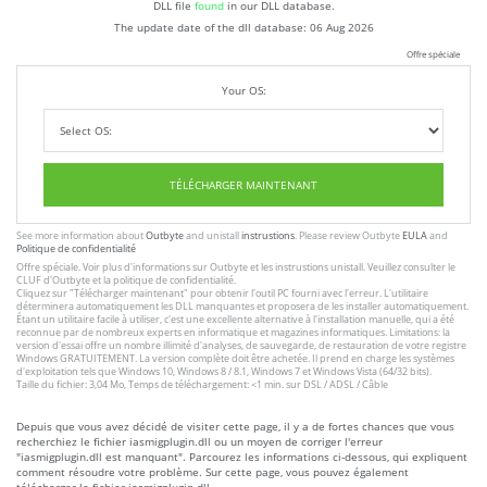
DLL file
found
in our DLL database.
The update date of the dll database:
06 Aug 2026
Offre spéciale
Your OS:
TÉLÉCHARGER MAINTENANT
See more information about
Outbyte
and unistall
instrustions
. Please review Outbyte
EULA
and
Politique de confidentialité
Offre spéciale. Voir plus d'informations sur
Outbyte
et les
instrustions unistall
. Veuillez consulter le
CLUF
d'Outbyte et
la politique de confidentialité
.
Cliquez sur
"Télécharger maintenant"
pour obtenir l'outil PC fourni avec l'erreur. L'utilitaire
déterminera automatiquement les DLL manquantes et proposera de les installer automatiquement.
Étant un utilitaire facile à utiliser, c'est une excellente alternative à l'installation manuelle, qui a été
reconnue par de nombreux experts en informatique et magazines informatiques. Limitations: la
version d'essai offre un nombre illimité d'analyses, de sauvegarde, de restauration de votre registre
Windows GRATUITEMENT. La version complète doit être achetée. Il prend en charge les systèmes
d'exploitation tels que Windows 10, Windows 8 / 8.1, Windows 7 et Windows Vista (64/32 bits).
Taille du fichier: 3,04 Mo, Temps de téléchargement: <1 min. sur DSL / ADSL / Câble
Depuis que vous avez décidé de visiter cette page, il y a de fortes chances que vous
recherchiez le fichier iasmigplugin.dll ou un moyen de corriger l'erreur
"iasmigplugin.dll est manquant". Parcourez les informations ci-dessous, qui expliquent
comment résoudre votre problème. Sur cette page, vous pouvez également