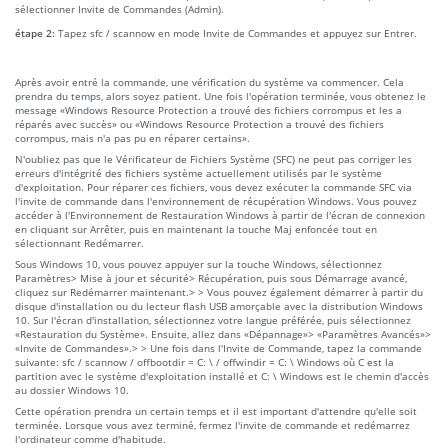
sélectionner Invite de Commandes (Admin).
étape 2:
Tapez sfc / scannow en mode Invite de Commandes et appuyez sur Entrer.
Après avoir entré la commande, une vérification du système va commencer. Cela
prendra du temps, alors soyez patient. Une fois l'opération terminée, vous obtenez le
message «Windows Resource Protection a trouvé des fichiers corrompus et les a
réparés avec succès» ou «Windows Resource Protection a trouvé des fichiers
corrompus, mais n'a pas pu en réparer certains».
N'oubliez pas que le Vérificateur de Fichiers Système (SFC) ne peut pas corriger les
erreurs d'intégrité des fichiers système actuellement utilisés par le système
d'exploitation. Pour réparer ces fichiers, vous devez exécuter la commande SFC via
l'invite de commande dans l'environnement de récupération Windows. Vous pouvez
accéder à l'Environnement de Restauration Windows à partir de l'écran de connexion
en cliquant sur Arrêter, puis en maintenant la touche Maj enfoncée tout en
sélectionnant Redémarrer.
Sous Windows 10, vous pouvez appuyer sur la touche Windows, sélectionnez
Paramètres> Mise à jour et sécurité> Récupération, puis sous Démarrage avancé,
cliquez sur Redémarrer maintenant.> > Vous pouvez également démarrer à partir du
disque d'installation ou du lecteur flash USB amorçable avec la distribution Windows
10. Sur l'écran d'installation, sélectionnez votre langue préférée, puis sélectionnez
«Restauration du Système». Ensuite, allez dans «Dépannage»> «Paramètres Avancés»>
«Invite de Commandes».> > Une fois dans l'Invite de Commande, tapez la commande
suivante: sfc / scannow / offbootdir = C: \ / offwindir = C: \ Windows où C est la
partition avec le système d'exploitation installé et C: \ Windows est le chemin d'accès
au dossier Windows 10.
Cette opération prendra un certain temps et il est important d'attendre qu'elle soit
terminée. Lorsque vous avez terminé, fermez l'invite de commande et redémarrez
l'ordinateur comme d'habitude.