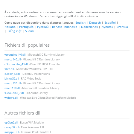
À ce stade, votre ordinateur redémarre normalement et démarre avec la version
restaurée de Windows. L'erreur iasmigplugin.dll doit être résolue.
Cette page est disponible dans d'autres langues:
English
|
Deutsch
|
Español
|
Italiano
|
Português
|
Русский
|
Bahasa Indonesia
|
Nederlands
|
Nynorsk
|
Svenska
|
Tiếng Việt
|
Suomi
Fichiers dll populaires
vcruntime140.dll
- Microsoft® C Runtime Library
msvcp140.dll
- Microsoft® C Runtime Library
d3dcompiler_43.dll
- Direct3D HLSL Compiler
xlive.dll
- Games for Windows - LIVE DLL
d3dx9_43.dll
- Direct3D 9 Extensions
binkw32.dll
- RAD Video Tools
msvcp120.dll
- Microsoft® C Runtime Library
msvcr110.dll
- Microsoft® C Runtime Library
x3daudio1_7.dll
- 3D Audio Library
wldcore.dll
- Windows Live Client Shared Platform Module
Autres fichiers dll
ep0icn2.dll
- Epson WIA Module
rasapi32.dll
- Remote Access API
inetppui.dll
- Internet Print Client DLL