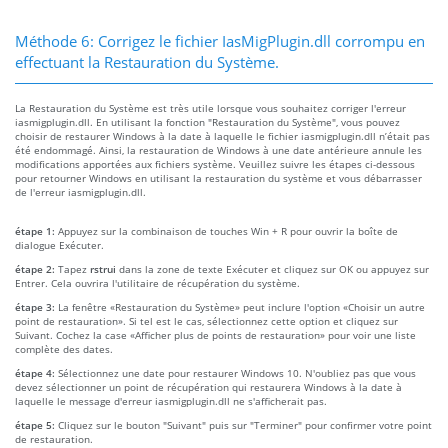
Méthode 6: Corrigez le fichier IasMigPlugin.dll corrompu en
effectuant la Restauration du Système.
La Restauration du Système est très utile lorsque vous souhaitez corriger l'erreur
iasmigplugin.dll. En utilisant la fonction "Restauration du Système", vous pouvez
choisir de restaurer Windows à la date à laquelle le fichier iasmigplugin.dll n’était pas
été endommagé. Ainsi, la restauration de Windows à une date antérieure annule les
modifications apportées aux fichiers système. Veuillez suivre les étapes ci-dessous
pour retourner Windows en utilisant la restauration du système et vous débarrasser
de l'erreur iasmigplugin.dll.
étape 1:
Appuyez sur la combinaison de touches Win + R pour ouvrir la boîte de
dialogue Exécuter.
étape 2:
Tapez
rstrui
dans la zone de texte Exécuter et cliquez sur OK ou appuyez sur
Entrer. Cela ouvrira l'utilitaire de récupération du système.
étape 3:
La fenêtre «Restauration du Système» peut inclure l'option «Choisir un autre
point de restauration». Si tel est le cas, sélectionnez cette option et cliquez sur
Suivant. Cochez la case «Afficher plus de points de restauration» pour voir une liste
complète des dates.
étape 4:
Sélectionnez une date pour restaurer Windows 10. N'oubliez pas que vous
devez sélectionner un point de récupération qui restaurera Windows à la date à
laquelle le message d'erreur iasmigplugin.dll ne s'afficherait pas.
étape 5:
Cliquez sur le bouton "Suivant" puis sur "Terminer" pour confirmer votre point
de restauration.