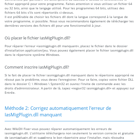
fichier approprié pour votre programme. Faites attention si vous utilisez un fichier 64
ou 32 bits, ainsi que le langage utilisé. Pour les programmes 64 bits, utilisez des
fichiers 64 bits s'ils sont répertoriés ci-dessus.
Il est préférable de choisir les fichiers dll dont la langue correspond à la langue de
votre programme, si possible. Nous vous recommandons également de télécharger les
dernières versions des fichiers dll pour une fonctionnalité à jour.
Où placer le fichier IasMigPlugin.dll?
Pour réparer l'erreur «iasmigplugin.dll manquant», placez le fichier dans le dossier
d'installation application/jeu. Vous pouvez également placer le fichier iasmigplugin.dll
dans le répertoire système Windows.
Comment inscrire IasMigPlugin.dll?
Si le fait de placer le fichier iasmigplugin.dll manquant dans le répertoire approprié ne
résout pas le problème, vous devez l'enregistrer. Pour ce faire, copiez votre fichier DLL
dans le dossier C: \ Windows \ System32 et ouvrez l'invite de commande avec les
droits d'administrateur. A partir de là, tapez «regsvr32 iasmigplugin.dll» et appuyez sur
Entrée.
Méthode 2: Corrigez automatiquement l'erreur de
IasMigPlugin.dll manquant
Avec WikiDll Fixer vous pouvez réparer automatiquement les erreurs de
iasmigplugin.dll. L'utilitaire téléchargera non seulement la version correcte et gratuite
de iasmigplugin.dll et suggérera le bon répertoire pour l'installer, mais résoudra