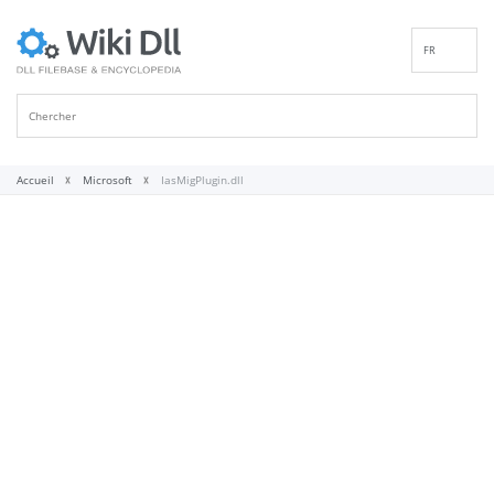
FR
EN
DE
ES
IT
Accueil
Microsoft
IasMigPlugin.dll
PT
RU
ID
NL
NN
SV
VI
FI