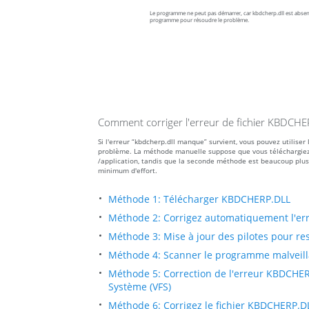
Le programme ne peut pas démarrer, car kbdcherp.dll est absent 
programme pour résoudre le problème.
Comment corriger l'erreur de fichier KBDC
Si l'erreur “kbdcherp.dll manque” survient, vous pouvez utilise
problème. La méthode manuelle suppose que vous téléchargiez le 
/application, tandis que la seconde méthode est beaucoup plus
minimum d'effort.
Méthode 1: Télécharger KBDCHERP.DLL
Méthode 2: Corrigez automatiquement l'e
Méthode 3: Mise à jour des pilotes pour res
Méthode 4: Scanner le programme malveilla
Méthode 5: Correction de l'erreur KBDCHERP
Système (VFS)
Méthode 6: Corrigez le fichier KBDCHERP.D