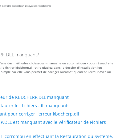
de votre ordinateur. Essayez de réinstaller le
HERP.DLL manquant?
r l'une des méthodes ci-dessous - manuelle ou automatique - pour résoudre le
fichier kbdcherp.dll et le placiez dans le dossier d'installation jeu
 simple car elle vous permet de corriger automatiquement l'erreur avec un
rreur de KBDCHERP.DLL manquant
taurer les fichiers .dll manquants
nt pour corriger l'erreur kbdcherp.dll
.DLL est manquant avec le Vérificateur de Fichiers
LL corrompu en effectuant la Restauration du Système.