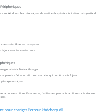
 Périphériques
 sous Windows. Les mises à jour de routine des pilotes font désormais partie du
ducteurs obsolètes ou manquants
t à jour tous les conducteurs
iphériques
Manager - choisir Device Manager
ppareils - faites un clic droit sur celui qui doit être mis à jour
pilotage mis à jour
 le nouveau pilote. Dans ce cas, l'utilisateur peut voir le pilote sur le site web
ibles
 pour corriger l'erreur kbdcherp.dll