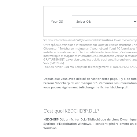
Your OS:
See more information about
Outbyte
and unistall
instrustions
. Please review Outby
Offre spéciale. Voir plus d'informations sur
Outbyte
et les
instrustions unis
Cliquez sur
"Télécharger maintenant"
pour obtenir l'outil PC fourni avec
installer automatiquement. Étant un utilitaire facile à utiliser, c'est une 
informatique et magazines informatiques. Limitations: la version d'essai 
GRATUITEMENT. La version complète doit être achetée. Il prend en charge
Vista (64/32 bits).
Taille du fichier: 3,04 Mo, Temps de téléchargement: <1 min. sur DSL / ADS
Depuis que vous avez décidé de visiter cette page, il y a de fo
l'erreur "kbdcherp.dll est manquant". Parcourez les informatio
vous pouvez également télécharger le fichier kbdcherp.dll.
C'est quoi KBDCHERP.DLL?
KBDCHERP.DLL un fichier DLL (Bibliothèque de Liens Dynamiques)
Système d'Exploitation Windows. Il contient généralement un e
Windows.