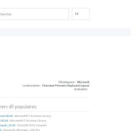
FR
EN
DE
ES
IT
PT
RU
ID
NL
Développeur:
Microsoft
NN
La description:
Cherokee Phonetic Keyboard Layout
évaluation:
SV
VI
iers dll populaires
FI
ime140.dll
- Microsoft® C Runtime Library
40.dll
- Microsoft® C Runtime Library
piler_43.dll
- Direct3D HLSL Compiler
ll
- Games for Windows - LIVE DLL