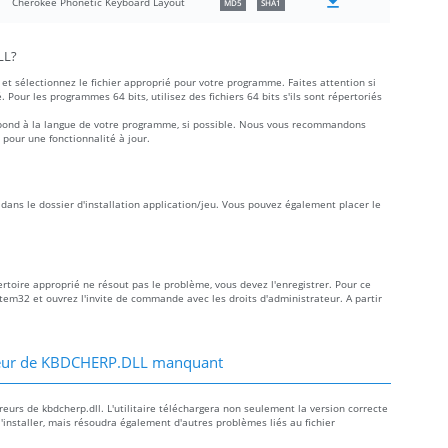
Cherokee Phonetic Keyboard Layout
MD5
SHA1
LL?
et sélectionnez le fichier approprié pour votre programme. Faites attention si
é. Pour les programmes 64 bits, utilisez des fichiers 64 bits s'ils sont répertoriés
rrespond à la langue de votre programme, si possible. Nous vous recommandons
 pour une fonctionnalité à jour.
 dans le dossier d'installation application/jeu. Vous pouvez également placer le
pertoire approprié ne résout pas le problème, vous devez l'enregistrer. Pour ce
ystem32 et ouvrez l'invite de commande avec les droits d'administrateur. A partir
rreur de KBDCHERP.DLL manquant
urs de kbdcherp.dll. L'utilitaire téléchargera non seulement la version correcte
l'installer, mais résoudra également d'autres problèmes liés au fichier