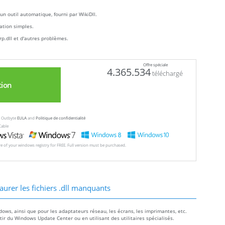
un outil automatique, fourni par WikiDll.
llation simples.
p.dll et d'autres problèmes.
Offre spéciale
4.365.534
téléchargé
tion
ew Outbyte
EULA
and
Politique de confidentialité
Cable
ore of your windows registry for FREE. Full version must be purchased.
aurer les fichiers .dll manquants
dows, ainsi que pour les adaptateurs réseau, les écrans, les imprimantes, etc.
r du Windows Update Center ou en utilisant des utilitaires spécialisés.