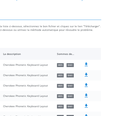
liste ci-dessous, sélectionnez le bon fichier et cliquez sur le lien “Télécharger”.
icle ci-dessous ou utilisez la méthode automatique pour résoudre le problème.
La description
Sommes de contrôle
Cherokee Phonetic Keyboard Layout
MD5
SHA1
Cherokee Phonetic Keyboard Layout
MD5
SHA1
Cherokee Phonetic Keyboard Layout
MD5
SHA1
Cherokee Phonetic Keyboard Layout
MD5
SHA1
Cherokee Phonetic Keyboard Layout
MD5
SHA1