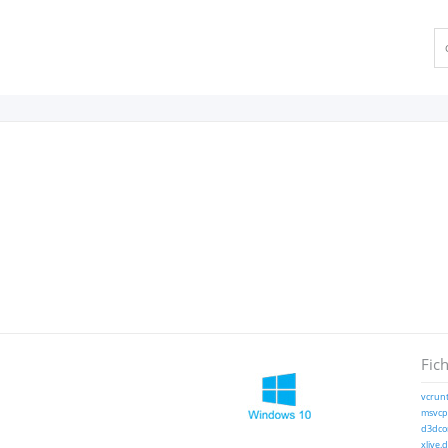
Fich
vcrunt
msvcp1
d3dcom
xlive.d