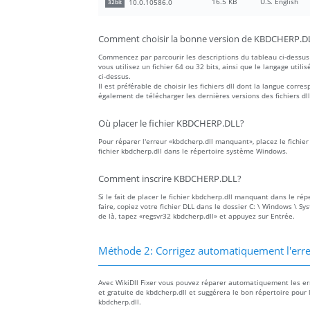
16.5 KB
U.S. English
10.0.10586.0
32bit
Comment choisir la bonne version de KBDCHERP.D
Commencez par parcourir les descriptions du tableau ci-dessus 
vous utilisez un fichier 64 ou 32 bits, ainsi que le langage utilis
ci-dessus.
Il est préférable de choisir les fichiers dll dont la langue co
également de télécharger les dernières versions des fichiers dll
Où placer le fichier KBDCHERP.DLL?
Pour réparer l'erreur «kbdcherp.dll manquant», placez le fichier
fichier kbdcherp.dll dans le répertoire système Windows.
Comment inscrire KBDCHERP.DLL?
Si le fait de placer le fichier kbdcherp.dll manquant dans le ré
faire, copiez votre fichier DLL dans le dossier C: \ Windows \ S
de là, tapez «regsvr32 kbdcherp.dll» et appuyez sur Entrée.
Méthode 2: Corrigez automatiquement l'e
Avec WikiDll Fixer vous pouvez réparer automatiquement les erre
et gratuite de kbdcherp.dll et suggérera le bon répertoire pour 
kbdcherp.dll.