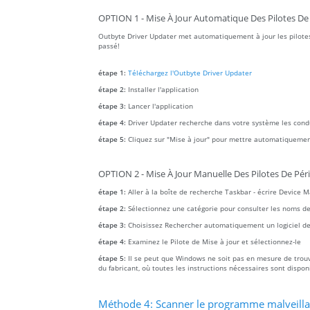
OPTION 1 - Mise À Jour Automatique Des Pilotes De
Outbyte Driver Updater met automatiquement à jour les pilotes
passé!
étape 1:
Téléchargez l'Outbyte Driver Updater
étape 2:
Installer l'application
étape 3:
Lancer l'application
étape 4:
Driver Updater recherche dans votre système les con
étape 5:
Cliquez sur "Mise à jour" pour mettre automatiquemen
OPTION 2 - Mise À Jour Manuelle Des Pilotes De Pér
étape 1:
Aller à la boîte de recherche Taskbar - écrire Device 
étape 2:
Sélectionnez une catégorie pour consulter les noms des a
étape 3:
Choisissez Rechercher automatiquement un logiciel de 
étape 4:
Examinez le Pilote de Mise à jour et sélectionnez-le
étape 5:
Il se peut que Windows ne soit pas en mesure de trouver
du fabricant, où toutes les instructions nécessaires sont dispon
Méthode 4: Scanner le programme malveillant