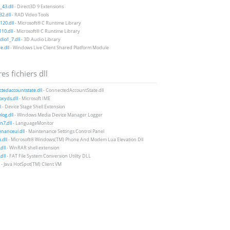
43.dll
- Direct3D 9 Extensions
2.dll
- RAD Video Tools
20.dll
- Microsoft® C Runtime Library
10.dll
- Microsoft® C Runtime Library
io1_7.dll
- 3D Audio Library
e.dll
- Windows Live Client Shared Platform Module
es fichiers dll
tedaccountstate.dll
- ConnectedAccountState.dll
xyds.dll
- Microsoft IME
l
- Device Stage Shell Extension
og.dll
- Windows Media Device Manager Logger
n7.dll
- LanguageMonitor
nanceui.dll
- Maintenance Settings Control Panel
.dll
- Microsoft® Windows(TM) Phone And Modem Lua Elevation Dll
dll
- WinRAR shell extension
dll
- FAT File System Conversion Utility DLL
- Java HotSpot(TM) Client VM