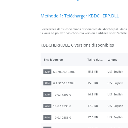
Méthode 1: Télécharger KBDCHERP.DLL
Recherchez dans les versions disponibles de kbdcherp.dll dans la 
Si vous ne pouvez pas choisir la version à utiliser, lisez l’art
KBDCHERP.DLL, 6 versions disponibles
Bits & Version
Taille du fichier
Langue
15.5 KB
U.S. English
6.3.9600.16384
32bit
15.5 KB
U.S. English
6.2.9200.16384
32bit
16.5 KB
U.S. English
10.0.14393.0
32bit
17.0 KB
U.S. English
10.0.14393.0
64bit
17.0 KB
U.S. English
10.0.10586.0
64bit