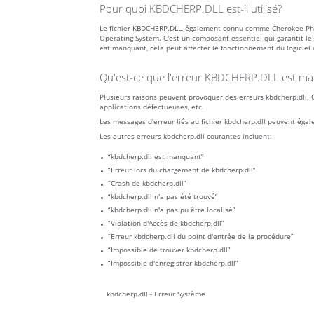
Pour quoi KBDCHERP.DLL est-il utilisé?
Le fichier KBDCHERP.DLL, également connu comme Cherokee Ph
Operating System. C'est un composant essentiel qui garantit le
est manquant, cela peut affecter le fonctionnement du logiciel 
Qu'est-ce que l'erreur KBDCHERP.DLL est man
Plusieurs raisons peuvent provoquer des erreurs kbdcherp.dll. Ce
applications défectueuses, etc.
Les messages d'erreur liés au fichier kbdcherp.dll peuvent éga
Les autres erreurs kbdcherp.dll courantes incluent:
“kbdcherp.dll est manquant”
“Erreur lors du chargement de kbdcherp.dll”
“Crash de kbdcherp.dll”
“kbdcherp.dll n'a pas été trouvé”
“kbdcherp.dll n'a pas pu être localisé”
“Violation d'Accès de kbdcherp.dll”
“Erreur kbdcherp.dll du point d'entrée de la procédure”
“Impossible de trouver kbdcherp.dll”
“Impossible d'enregistrer kbdcherp.dll”
kbdcherp.dll - Erreur Système