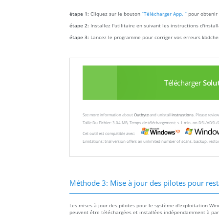
étape 1:
Cliquez sur le bouton
“Télécharger App. ”
pour obtenir 
étape 2:
Installez l'utilitaire en suivant les instructions d'insta
étape 3:
Lancez le programme pour corriger vos erreurs kbdcher
Télécharger
Solu
See more information about
Outbyte
and unistall
instrustions
. Please revi
Taille Du Fichier: 3.04 MB, Temps de téléchargement: < 1 min. on DSL/ADSL/
Cet outil est compatible avec:
Limitations: trial version offers an unlimited number of scans, backup, rest
Méthode 3: Mise à jour des pilotes pour rest
Les mises à jour des pilotes pour le système d'exploitation Win
peuvent être téléchargées et installées indépendamment à parti