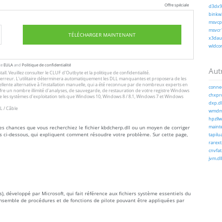
Offre spéciale
d3dx9_
binkw3
msvcp1
msvcr1
TÉLÉCHARGER MAINTENANT
x3daud
wldcor
te
EULA
and
Politique de confidentialité
Autr
tall
. Veuillez consulter le
CLUF
d'Outbyte et
la politique de confidentialité
.
 l'erreur. L'utilitaire déterminera automatiquement les DLL manquantes et proposera de les
excellente alternative à l'installation manuelle, qui a été reconnue par de nombreux experts en
connec
offre un nombre illimité d'analyses, de sauvegarde, de restauration de votre registre Windows
chxpro
 les systèmes d'exploitation tels que Windows 10, Windows 8 / 8.1, Windows 7 et Windows
dxp.dl
L / Câble
wmdml
hpzllw
rtes chances que vous recherchiez le fichier kbdcherp.dll ou un moyen de corriger
mainte
ns ci-dessous, qui expliquent comment résoudre votre problème. Sur cette page,
tapilua
rarext.
cnvfat.
jvm.dll
, développé par Microsoft, qui fait référence aux fichiers système essentiels du
nsemble de procédures et de fonctions de pilote pouvant être appliquées par