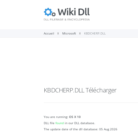
Accueil
Microsoft
KBDCHERP.DLL
KBDCHERP.DLL
Télécharger
You are running:
OS X 10
DLL file
found
in our DLL database.
The update date of the dll database:
05 Aug 2026