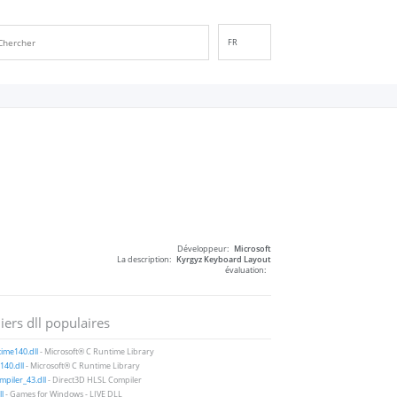
FR
EN
DE
ES
IT
PT
RU
ID
NL
Développeur:
Microsoft
NN
La description:
Kyrgyz Keyboard Layout
évaluation:
SV
VI
iers dll populaires
FI
ime140.dll
- Microsoft® C Runtime Library
40.dll
- Microsoft® C Runtime Library
piler_43.dll
- Direct3D HLSL Compiler
ll
- Games for Windows - LIVE DLL