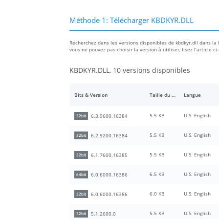
Méthode 1: Télécharger KBDKYR.DLL
Recherchez dans les versions disponibles de kbdkyr.dll dans la li
vous ne pouvez pas choisir la version à utiliser, lisez l’articl
KBDKYR.DLL, 10 versions disponibles
Bits & Version
Taille du fichier
Langue
5.5 KB
U.S. English
6.3.9600.16384
32bit
5.5 KB
U.S. English
6.2.9200.16384
32bit
5.5 KB
U.S. English
6.1.7600.16385
32bit
6.5 KB
U.S. English
6.0.6000.16386
64bit
6.0 KB
U.S. English
6.0.6000.16386
32bit
5.5 KB
U.S. English
5.1.2600.0
32bit