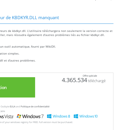
reur de KBDKYR.DLL manquant
urs de kbdkyr.dll. L'utilitaire téléchargera non seulement la version correcte et
aller, mais résoudra également d'autres problèmes liés au fichier kbdkyr.dll.
un outil automatique, fourni par WikiDll.
llation simples.
dll et d'autres problèmes.
Offre spéciale
4.365.534
téléchargé
tion
ew Outbyte
EULA
and
Politique de confidentialité
Cable
ore of your windows registry for FREE. Full version must be purchased.