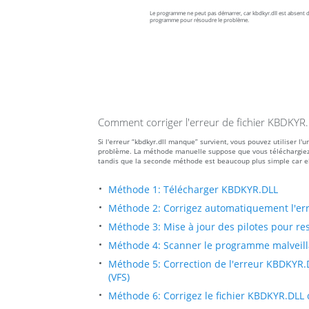
Le programme ne peut pas démarrer, car kbdkyr.dll est absent de
programme pour résoudre le problème.
Comment corriger l'erreur de fichier KBDKY
Si l'erreur “kbdkyr.dll manque” survient, vous pouvez utiliser 
problème. La méthode manuelle suppose que vous téléchargiez le f
tandis que la seconde méthode est beaucoup plus simple car el
Méthode 1: Télécharger KBDKYR.DLL
Méthode 2: Corrigez automatiquement l'e
Méthode 3: Mise à jour des pilotes pour res
Méthode 4: Scanner le programme malveillan
Méthode 5: Correction de l'erreur KBDKYR.D
(VFS)
Méthode 6: Corrigez le fichier KBDKYR.DLL