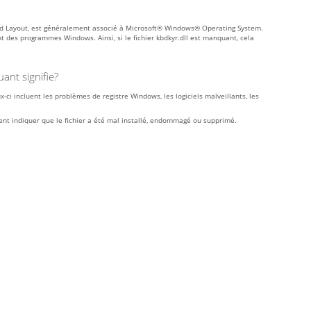
d Layout, est généralement associé à Microsoft® Windows® Operating System.
t des programmes Windows. Ainsi, si le fichier kbdkyr.dll est manquant, cela
ant signifie?
-ci incluent les problèmes de registre Windows, les logiciels malveillants, les
ment indiquer que le fichier a été mal installé, endommagé ou supprimé.