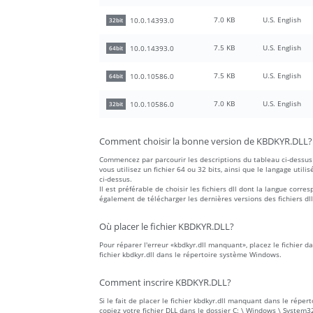
7.0 KB
U.S. English
10.0.14393.0
32bit
7.5 KB
U.S. English
10.0.14393.0
64bit
7.5 KB
U.S. English
10.0.10586.0
64bit
7.0 KB
U.S. English
10.0.10586.0
32bit
Comment choisir la bonne version de KBDKYR.DLL?
Commencez par parcourir les descriptions du tableau ci-dessus 
vous utilisez un fichier 64 ou 32 bits, ainsi que le langage utilis
ci-dessus.
Il est préférable de choisir les fichiers dll dont la langue co
également de télécharger les dernières versions des fichiers dll
Où placer le fichier KBDKYR.DLL?
Pour réparer l'erreur «kbdkyr.dll manquant», placez le fichier d
fichier kbdkyr.dll dans le répertoire système Windows.
Comment inscrire KBDKYR.DLL?
Si le fait de placer le fichier kbdkyr.dll manquant dans le réper
copiez votre fichier DLL dans le dossier C: \ Windows \ System32