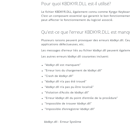
Pour quoi KBDKYR.DLL est-il utilisé?
Le fichier KBDKYR.DLL, également connu comme Kyrgyz Keyboar
C'est un composant essentiel qui garantit le bon fonctionnemen
peut affecter le fonctionnement du logiciel associé.
Qu'est-ce que l'erreur KBDKYR.DLL est manqu
Plusieurs raisons peuvent provoquer des erreurs kbdkyr.dll. Ceux
applications défectueuses, etc.
Les messages d'erreur liés au fichier kbdkyr.dll peuvent égale
Les autres erreurs kbdkyr.dll courantes incluent:
“kbdkyr.dll est manquant”
“Erreur lors du chargement de kbdkyr.dll”
“Crash de kbdkyr.dll”
“kbdkyr.dll n'a pas été trouvé”
“kbdkyr.dll n'a pas pu être localisé”
“Violation d'Accès de kbdkyr.dll”
“Erreur kbdkyr.dll du point d'entrée de la procédure”
“Impossible de trouver kbdkyr.dll”
“Impossible d'enregistrer kbdkyr.dll”
kbdkyr.dll - Erreur Système