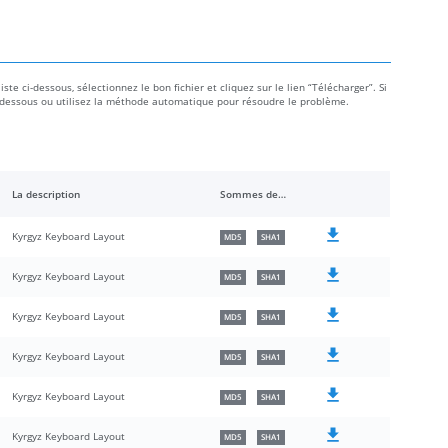
ste ci-dessous, sélectionnez le bon fichier et cliquez sur le lien “Télécharger”. Si
e ci-dessous ou utilisez la méthode automatique pour résoudre le problème.
La description
Sommes de contrôle
Kyrgyz Keyboard Layout
MD5
SHA1
Kyrgyz Keyboard Layout
MD5
SHA1
Kyrgyz Keyboard Layout
MD5
SHA1
Kyrgyz Keyboard Layout
MD5
SHA1
Kyrgyz Keyboard Layout
MD5
SHA1
Kyrgyz Keyboard Layout
MD5
SHA1