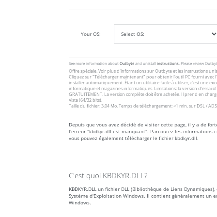
Your OS:
See more information about
Outbyte
and unistall
instrustions
. Please review Outby
Offre spéciale. Voir plus d'informations sur
Outbyte
et les
instrustions unis
Cliquez sur
"Télécharger maintenant"
pour obtenir l'outil PC fourni avec
installer automatiquement. Étant un utilitaire facile à utiliser, c'est une 
informatique et magazines informatiques. Limitations: la version d'essai 
GRATUITEMENT. La version complète doit être achetée. Il prend en charge
Vista (64/32 bits).
Taille du fichier: 3,04 Mo, Temps de téléchargement: <1 min. sur DSL / ADS
Depuis que vous avez décidé de visiter cette page, il y a de for
l'erreur "kbdkyr.dll est manquant". Parcourez les informations
vous pouvez également télécharger le fichier kbdkyr.dll.
C'est quoi KBDKYR.DLL?
KBDKYR.DLL un fichier DLL (Bibliothèque de Liens Dynamiques), d
Système d'Exploitation Windows. Il contient généralement un e
Windows.