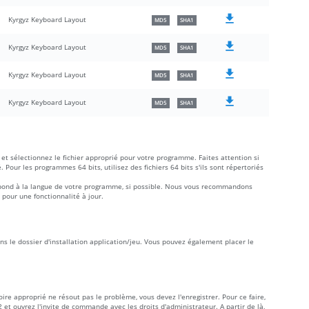
Kyrgyz Keyboard Layout
MD5
SHA1
Kyrgyz Keyboard Layout
MD5
SHA1
Kyrgyz Keyboard Layout
MD5
SHA1
Kyrgyz Keyboard Layout
MD5
SHA1
et sélectionnez le fichier approprié pour votre programme. Faites attention si
é. Pour les programmes 64 bits, utilisez des fichiers 64 bits s'ils sont répertoriés
rrespond à la langue de votre programme, si possible. Nous vous recommandons
 pour une fonctionnalité à jour.
ans le dossier d'installation application/jeu. Vous pouvez également placer le
toire approprié ne résout pas le problème, vous devez l'enregistrer. Pour ce faire,
 et ouvrez l'invite de commande avec les droits d'administrateur. A partir de là,