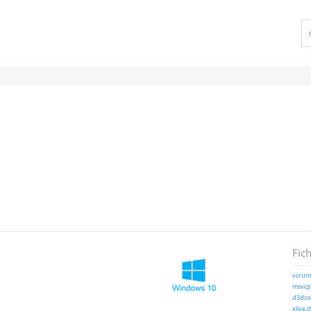
Fich
vcrunt
msvcp1
d3dcom
xlive.d