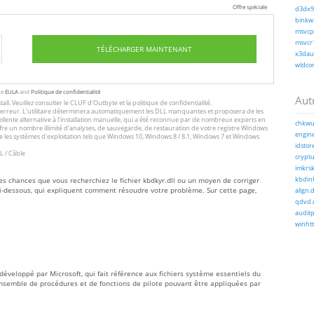
Offre spéciale
d3dx9_
binkw3
msvcp1
msvcr1
TÉLÉCHARGER MAINTENANT
x3daud
wldcor
te
EULA
and
Politique de confidentialité
Autr
tall
. Veuillez consulter le
CLUF
d'Outbyte et
la politique de confidentialité
.
 l'erreur. L'utilitaire déterminera automatiquement les DLL manquantes et proposera de les
excellente alternative à l'installation manuelle, qui a été reconnue par de nombreux experts en
chkwu
offre un nombre illimité d'analyses, de sauvegarde, de restauration de votre registre Windows
engine
 les systèmes d'exploitation tels que Windows 10, Windows 8 / 8.1, Windows 7 et Windows
idstore
L / Câble
cryptu
imkrsk
tes chances que vous recherchiez le fichier kbdkyr.dll ou un moyen de corriger
kbdinh
 ci-dessous, qui expliquent comment résoudre votre problème. Sur cette page,
align.d
qdvd.d
auditp
winhtt
éveloppé par Microsoft, qui fait référence aux fichiers système essentiels du
nsemble de procédures et de fonctions de pilote pouvant être appliquées par