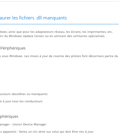
aurer les fichiers .dll manquants
dows, ainsi que pour les adaptateurs réseau, les écrans, les imprimantes, etc.
r du Windows Update Center ou en utilisant des utilitaires spécialisés.
 Périphériques
 sous Windows. Les mises à jour de routine des pilotes font désormais partie du
ducteurs obsolètes ou manquants
t à jour tous les conducteurs
iphériques
Manager - choisir Device Manager
ppareils - faites un clic droit sur celui qui doit être mis à jour