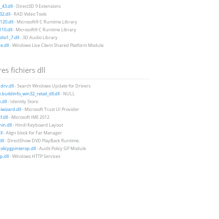
43.dll
- Direct3D 9 Extensions
2.dll
- RAD Video Tools
20.dll
- Microsoft® C Runtime Library
10.dll
- Microsoft® C Runtime Library
io1_7.dll
- 3D Audio Library
e.dll
- Windows Live Client Shared Platform Module
es fichiers dll
drv.dll
- Search Windows Update for Drivers
.buildinfo_win32_retail_dll.dll
- NULL
.dll
- Identity Store
iwizard.dll
- Microsoft Trust UI Provider
f.dll
- Microsoft IME 2012
in.dll
- Hindi Keyboard Layout
ll
- Align block for Far Manager
ll
- DirectShow DVD PlayBack Runtime.
olicygpinterop.dll
- Audit Policy GP Module
p.dll
- Windows HTTP Services