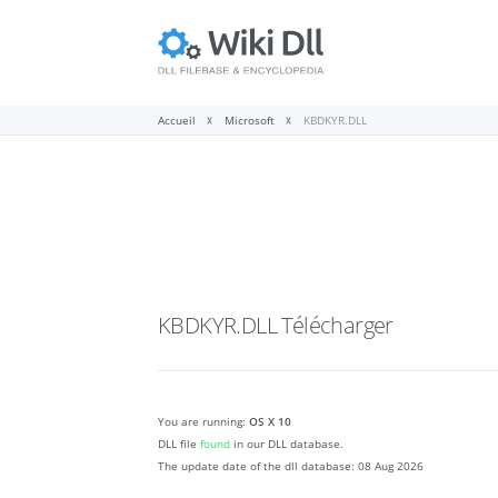
Accueil
Microsoft
KBDKYR.DLL
KBDKYR.DLL
Télécharger
You are running:
OS X 10
DLL file
found
in our DLL database.
The update date of the dll database:
08 Aug 2026