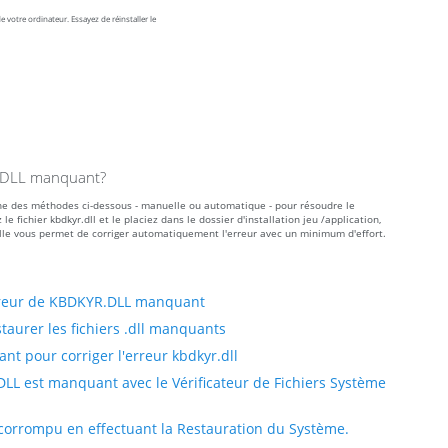
 votre ordinateur. Essayez de réinstaller le
R.DLL manquant?
l'une des méthodes ci-dessous - manuelle ou automatique - pour résoudre le
ichier kbdkyr.dll et le placiez dans le dossier d'installation jeu /application,
le vous permet de corriger automatiquement l'erreur avec un minimum d'effort.
rreur de KBDKYR.DLL manquant
taurer les fichiers .dll manquants
t pour corriger l'erreur kbdkyr.dll
LL est manquant avec le Vérificateur de Fichiers Système
 corrompu en effectuant la Restauration du Système.