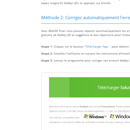
tapez «regsvr32 kbdkyr.dll» et appuyez sur Entrée.
Méthode 2: Corrigez automatiquement l'er
Avec WikiDll Fixer vous pouvez réparer automatiquement les erre
gratuite de kbdkyr.dll et suggérera le bon répertoire pour l'inst
étape 1:
Cliquez sur le bouton
“Télécharger App. ”
pour obtenir 
étape 2:
Installez l'utilitaire en suivant les instructions d'insta
étape 3:
Lancez le programme pour corriger vos erreurs kbdkyr.
Télécharger
Solu
See more information about
Outbyte
and unistall
instrustions
. Please revi
Taille Du Fichier: 3.04 MB, Temps de téléchargement: < 1 min. on DSL/ADSL/
Cet outil est compatible avec:
Limitations: trial version offers an unlimited number of scans, backup, rest