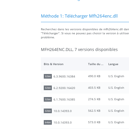
Méthode 1: Télécharger Mfh264enc.dll
Recherchez dans les versions disponibles de mfh264enc.dll dans l
“Télécharger”. Si vous ne pouvez pas choisir la version à utilise
problème.
MFH264ENC.DLL, 7 versions disponibles
Bits & Version
Taille du fichier
Langue
490.0 KB
U.S. English
6.3.9600.16384
32bit
403.5 KB
U.S. English
6.2.9200.16420
32bit
274.5 KB
U.S. English
6.1.7600.16385
32bit
562.5 KB
U.S. English
10.0.14393.0
32bit
573.0 KB
U.S. English
10.0.14393.0
64bit