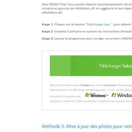
Avec WikiDll Fixer vous pouvez réparer automatiquement les err
correcte et gratuite de mfh264enc.dll et suggérera le bon répert
mfh264enc.dll.
étape 1:
Cliquez sur le bouton
“Télécharger App. ”
pour obtenir 
étape 2:
Installez l'utilitaire en suivant les instructions d'insta
étape 3:
Lancez le programme pour corriger vos erreurs mfh264
Télécharger
Solu
See more information about
Outbyte
and unistall
instrustions
. Please revi
Taille Du Fichier: 3.04 MB, Temps de téléchargement: < 1 min. on DSL/ADSL/
Cet outil est compatible avec:
Limitations: trial version offers an unlimited number of scans, backup, rest
Méthode 3: Mise à jour des pilotes pour rest