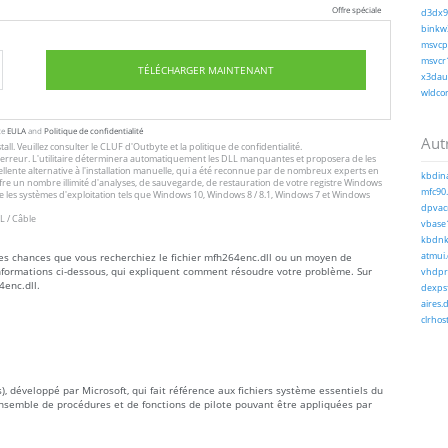
Offre spéciale
d3dx9_
binkw3
msvcp1
msvcr1
TÉLÉCHARGER MAINTENANT
x3daud
wldcor
te
EULA
and
Politique de confidentialité
Autr
tall
. Veuillez consulter le
CLUF
d'Outbyte et
la politique de confidentialité
.
 l'erreur. L'utilitaire déterminera automatiquement les DLL manquantes et proposera de les
excellente alternative à l'installation manuelle, qui a été reconnue par de nombreux experts en
kbdina
offre un nombre illimité d'analyses, de sauvegarde, de restauration de votre registre Windows
mfc90.
 les systèmes d'exploitation tels que Windows 10, Windows 8 / 8.1, Windows 7 et Windows
dpvac
L / Câble
vbase1
kbdnko
rtes chances que vous recherchiez le fichier mfh264enc.dll ou un moyen de
atmui.
informations ci-dessous, qui expliquent comment résoudre votre problème. Sur
vhdpro
4enc.dll.
dexpsf
aires.d
clrhost
, développé par Microsoft, qui fait référence aux fichiers système essentiels du
nsemble de procédures et de fonctions de pilote pouvant être appliquées par