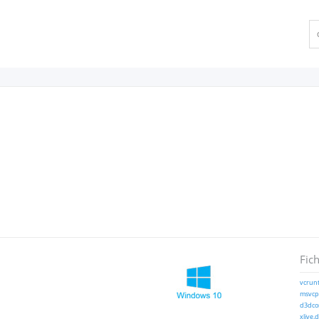
Fich
vcrunt
msvcp1
d3dcom
xlive.d