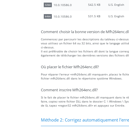
542.5 KB
U.S. English
10.0.10586.0
32bit
531.5 KB
U.S. English
10.0.10586.0
64bit
Comment choisir la bonne version de Mfh264enc.dl
Commencez par parcourir les descriptions du tableau ci-dessus 
vous utilisez un fichier 64 ou 32 bits, ainsi que le langage utilis
ci-dessus.
Il est préférable de choisir les fichiers dll dont la langue co
également de télécharger les dernières versions des fichiers dll
Où placer le fichier Mfh264enc.dll?
Pour réparer l'erreur «mfh264enc.dll manquant», placez le fichi
fichier mfh264enc.dll dans le répertoire système Windows.
Comment inscrire Mfh264enc.dll?
Si le fait de placer le fichier mfh264enc.dll manquant dans le r
faire, copiez votre fichier DLL dans le dossier C: \ Windows \ S
de là, tapez «regsvr32 mfh264enc.dll» et appuyez sur Entrée.
Méthode 2: Corrigez automatiquement l'err