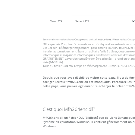
Your OS:
See more information about
Outbyte
and unistall
instrustions
. Please review Outby
Offre spéciale. Voir plus d'informations sur
Outbyte
et les
instrustions unis
Cliquez sur
"Télécharger maintenant"
pour obtenir l'outil PC fourni avec
installer automatiquement. Étant un utilitaire facile à utiliser, c'est une 
informatique et magazines informatiques. Limitations: la version d'essai 
GRATUITEMENT. La version complète doit être achetée. Il prend en charge
Vista (64/32 bits).
Taille du fichier: 3,04 Mo, Temps de téléchargement: <1 min. sur DSL / ADS
Depuis que vous avez décidé de visiter cette page, il y a de fo
corriger l'erreur "mfh264enc.dll est manquant". Parcourez les 
cette page, vous pouvez également télécharger le fichier mfh26
C'est quoi Mfh264enc.dll?
Mfh264enc.dll un fichier DLL (Bibliothèque de Liens Dynamiques)
Système d'Exploitation Windows. Il contient généralement un e
Windows.