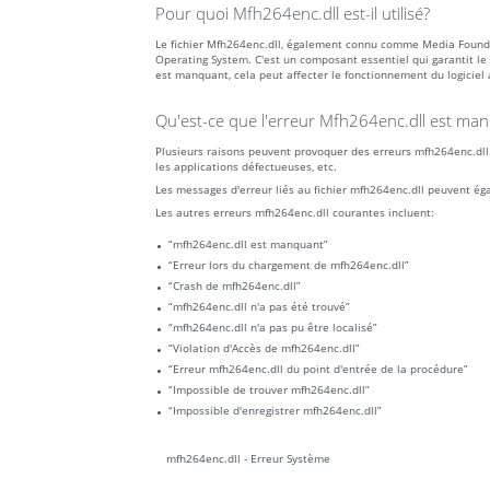
Pour quoi Mfh264enc.dll est-il utilisé?
Le fichier Mfh264enc.dll, également connu comme Media Foun
Operating System. C'est un composant essentiel qui garantit le
est manquant, cela peut affecter le fonctionnement du logiciel 
Qu'est-ce que l'erreur Mfh264enc.dll est manq
Plusieurs raisons peuvent provoquer des erreurs mfh264enc.dll. 
les applications défectueuses, etc.
Les messages d'erreur liés au fichier mfh264enc.dll peuvent ég
Les autres erreurs mfh264enc.dll courantes incluent:
“mfh264enc.dll est manquant”
“Erreur lors du chargement de mfh264enc.dll”
“Crash de mfh264enc.dll”
“mfh264enc.dll n'a pas été trouvé”
“mfh264enc.dll n'a pas pu être localisé”
“Violation d'Accès de mfh264enc.dll”
“Erreur mfh264enc.dll du point d'entrée de la procédure”
“Impossible de trouver mfh264enc.dll”
“Impossible d'enregistrer mfh264enc.dll”
mfh264enc.dll - Erreur Système