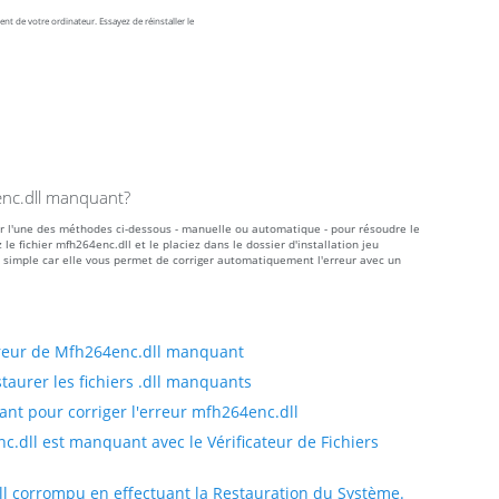
t de votre ordinateur. Essayez de réinstaller le
enc.dll manquant?
ser l'une des méthodes ci-dessous - manuelle ou automatique - pour résoudre le
fichier mfh264enc.dll et le placiez dans le dossier d'installation jeu
 simple car elle vous permet de corriger automatiquement l'erreur avec un
rreur de Mfh264enc.dll manquant
taurer les fichiers .dll manquants
nt pour corriger l'erreur mfh264enc.dll
c.dll est manquant avec le Vérificateur de Fichiers
ll corrompu en effectuant la Restauration du Système.