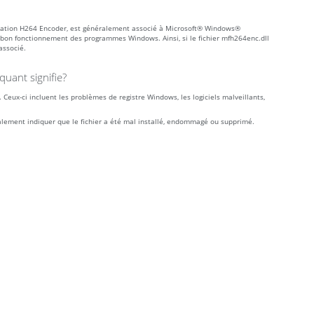
dation H264 Encoder, est généralement associé à Microsoft® Windows®
 bon fonctionnement des programmes Windows. Ainsi, si le fichier mfh264enc.dll
associé.
uant signifie?
Ceux-ci incluent les problèmes de registre Windows, les logiciels malveillants,
alement indiquer que le fichier a été mal installé, endommagé ou supprimé.