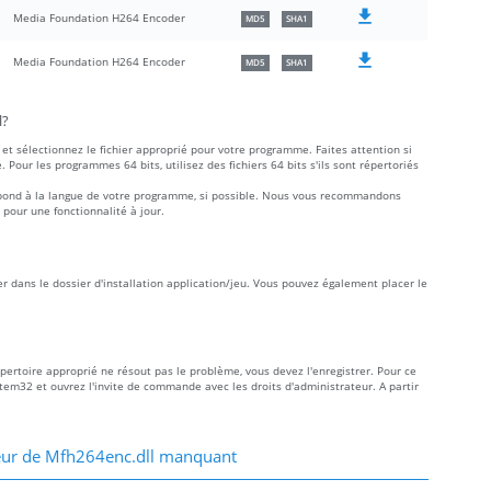
Media Foundation H264 Encoder
MD5
SHA1
Media Foundation H264 Encoder
MD5
SHA1
l?
et sélectionnez le fichier approprié pour votre programme. Faites attention si
é. Pour les programmes 64 bits, utilisez des fichiers 64 bits s'ils sont répertoriés
rrespond à la langue de votre programme, si possible. Nous vous recommandons
 pour une fonctionnalité à jour.
er dans le dossier d'installation application/jeu. Vous pouvez également placer le
épertoire approprié ne résout pas le problème, vous devez l'enregistrer. Pour ce
ystem32 et ouvrez l'invite de commande avec les droits d'administrateur. A partir
eur de Mfh264enc.dll manquant