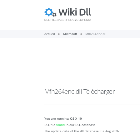
Accueil
Microsoft
Mfh264enc.dll
Mfh264enc.dll
Télécharger
You are running:
OS X 10
DLL file
found
in our DLL database.
The update date of the dll database:
07 Aug 2026