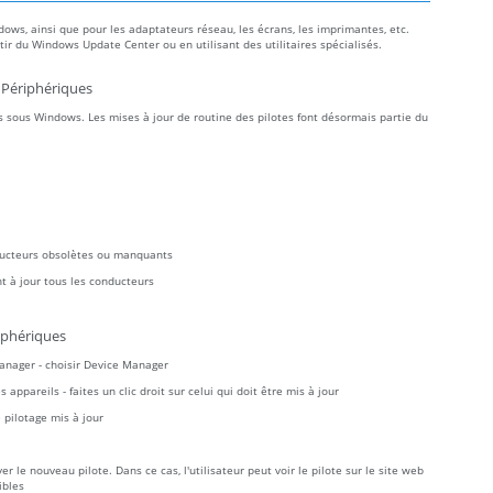
dows, ainsi que pour les adaptateurs réseau, les écrans, les imprimantes, etc.
r du Windows Update Center ou en utilisant des utilitaires spécialisés.
 Périphériques
 sous Windows. Les mises à jour de routine des pilotes font désormais partie du
ducteurs obsolètes ou manquants
t à jour tous les conducteurs
iphériques
Manager - choisir Device Manager
ppareils - faites un clic droit sur celui qui doit être mis à jour
pilotage mis à jour
 le nouveau pilote. Dans ce cas, l'utilisateur peut voir le pilote sur le site web
ibles