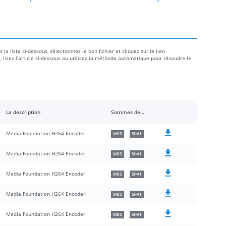
a liste ci-dessous, sélectionnez le bon fichier et cliquez sur le lien
r, lisez l’article ci-dessous ou utilisez la méthode automatique pour résoudre le
La description
Sommes de contrôle
Media Foundation H264 Encoder
MD5
SHA1
Media Foundation H264 Encoder
MD5
SHA1
Media Foundation H264 Encoder
MD5
SHA1
Media Foundation H264 Encoder
MD5
SHA1
Media Foundation H264 Encoder
MD5
SHA1