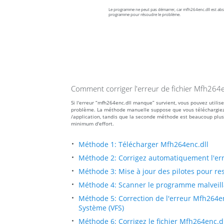
Le programme ne peut pas démarrer, car mfh264enc.dll est absen
programme pour résoudre le problème.
Comment corriger l'erreur de fichier Mfh264
Si l'erreur “mfh264enc.dll manque” survient, vous pouvez utili
problème. La méthode manuelle suppose que vous téléchargiez le 
/application, tandis que la seconde méthode est beaucoup plus
minimum d'effort.
Méthode 1: Télécharger Mfh264enc.dll
Méthode 2: Corrigez automatiquement l'e
Méthode 3: Mise à jour des pilotes pour res
Méthode 4: Scanner le programme malveilla
Méthode 5: Correction de l'erreur Mfh264en
Système (VFS)
Méthode 6: Corrigez le fichier Mfh264enc.d