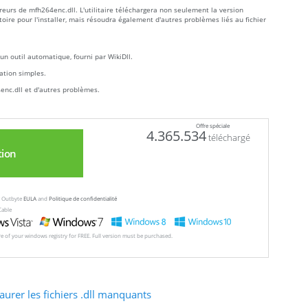
eurs de mfh264enc.dll. L'utilitaire téléchargera non seulement la version
oire pour l'installer, mais résoudra également d'autres problèmes liés au fichier
un outil automatique, fourni par WikiDll.
llation simples.
enc.dll et d'autres problèmes.
Offre spéciale
4.365.534
téléchargé
tion
ew Outbyte
EULA
and
Politique de confidentialité
Cable
ore of your windows registry for FREE. Full version must be purchased.
aurer les fichiers .dll manquants