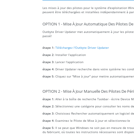
Les mises à jour des pilotes pour le système d'exploitation Win
peuvent être téléchargées et installées indépendamment à parti
OPTION 1 - Mise À Jour Automatique Des Pilotes De
Outbyte Driver Updater met automatiquement à jour les pilotes
passé!
étape 1:
Téléchargez l'Outbyte Driver Updater
étape 2:
Installer l'application
étape 3:
Lancer l'application
étape 4:
Driver Updater recherche dans votre système les con
étape 5:
Cliquez sur "Mise à jour" pour mettre automatiquemen
OPTION 2 - Mise À Jour Manuelle Des Pilotes De Pér
étape 1:
Aller à la boîte de recherche Taskbar - écrire Device 
étape 2:
Sélectionnez une catégorie pour consulter les noms des a
étape 3:
Choisissez Rechercher automatiquement un logiciel de 
étape 4:
Examinez le Pilote de Mise à jour et sélectionnez-le
étape 5:
Il se peut que Windows ne soit pas en mesure de trouver
du fabricant, où toutes les instructions nécessaires sont dispon