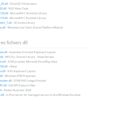
43.dll
- Direct3D 9 Extensions
2.dll
- RAD Video Tools
20.dll
- Microsoft® C Runtime Library
10.dll
- Microsoft® C Runtime Library
io1_7.dll
- 3D Audio Library
e.dll
- Windows Live Client Shared Platform Module
es fichiers dll
sa.dll
- Assamese (Inscript) Keyboard Layout
dll
- MFCDLL Shared Library - Retail Version
m.dll
- ACM-provider Microsoft DirectPlay Voice
00.dll
- vBase
.dll
- N'Ko Keyboard Layout
dll
- Windows ATM Properties
vider.dll
- DISM VHD Image Provider
f1.dll
- Dell XPS Feature Filter
ll
- Adobe Illustrator 2020
.dll
- In Proc server for managed servers in the Windows Runtime