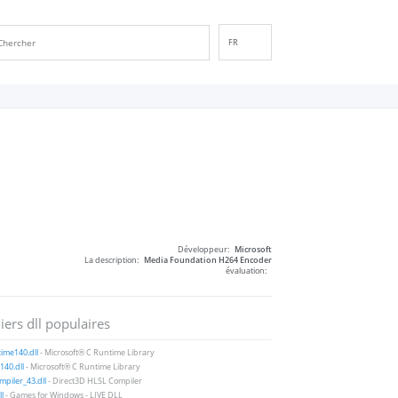
FR
EN
DE
ES
IT
PT
RU
ID
NL
Développeur:
Microsoft
NN
La description:
Media Foundation H264 Encoder
évaluation:
SV
VI
iers dll populaires
FI
ime140.dll
- Microsoft® C Runtime Library
40.dll
- Microsoft® C Runtime Library
piler_43.dll
- Direct3D HLSL Compiler
ll
- Games for Windows - LIVE DLL