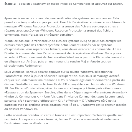
étape 2:
Tapez sfc / scannow en mode Invite de Commandes et appuyez sur Entrer.
Après avoir entré la commande, une vérification du système va commencer. Cela
prendra du temps, alors soyez patient. Une fois l'opération terminée, vous obtenez le
message «Windows Resource Protection a trouvé des fichiers corrompus et les a
réparés avec succès» ou «Windows Resource Protection a trouvé des fichiers
corrompus, mais n'a pas pu en réparer certains».
N'oubliez pas que le Vérificateur de Fichiers Système (SFC) ne peut pas corriger les
erreurs d'intégrité des fichiers système actuellement utilisés par le système
d'exploitation. Pour réparer ces fichiers, vous devez exécuter la commande SFC via
l'invite de commande dans l'environnement de récupération Windows. Vous pouvez
accéder à l'Environnement de Restauration Windows à partir de l'écran de connexion
en cliquant sur Arrêter, puis en maintenant la touche Maj enfoncée tout en
sélectionnant Redémarrer.
Sous Windows 10, vous pouvez appuyer sur la touche Windows, sélectionnez
Paramètres> Mise à jour et sécurité> Récupération, puis sous Démarrage avancé,
cliquez sur Redémarrer maintenant.> > Vous pouvez également démarrer à partir du
disque d'installation ou du lecteur flash USB amorçable avec la distribution Windows
10. Sur l'écran d'installation, sélectionnez votre langue préférée, puis sélectionnez
«Restauration du Système». Ensuite, allez dans «Dépannage»> «Paramètres Avancés»>
«Invite de Commandes».> > Une fois dans l'Invite de Commande, tapez la commande
suivante: sfc / scannow / offbootdir = C: \ / offwindir = C: \ Windows où C est la
partition avec le système d'exploitation installé et C: \ Windows est le chemin d'accès
au dossier Windows 10.
Cette opération prendra un certain temps et il est important d'attendre qu'elle soit
terminée. Lorsque vous avez terminé, fermez l'invite de commande et redémarrez
l'ordinateur comme d'habitude.