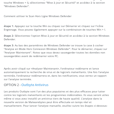
touche Windows + I), sélectionnez "Mise à jour et Sécurité" et accédez à la section
"Windows Defender".
Comment utiliser le Scan Hors Ligne Windows Defender
étape 1:
Appuyez sur la touche Win ou cliquez sur Démarrer et cliquez sur l’icône
Engrenage. Vous pouvez également appuyer sur la combinaison de touches Win + I.
étape 2:
Sélectionnez l’option Mise à jour et Sécurité et accédez à la section Windows
Defender.
étape 3:
Au bas des paramètres de Windows Defender se trouve la case à cocher
"Analyse en Mode Hors Connexion Windows Defender". Pour le démarrer, cliquez sur
"Analyser Maintenant". Notez que vous devez sauvegarder toutes les données non
sauvegardées avant de redémarrer votre PC.
Après avoir cliqué sur «Analyser Maintenant», l'ordinateur redémarre et lance
automatiquement la recherche de virus et de logiciels malveillants. Une fois l'analyse
terminée, l'ordinateur redémarrera et, dans les notifications, vous verrez un rapport
sur l'analyse terminée.
OPTION 2 -
Outbyte Antivirus
Les produits Outbyte sont l’un des plus populaires et des plus efficaces pour lutter
contre les logiciels malveillants et les programmes indésirables. Ils vous seront utiles
même si vous avez installé un antivirus tiers de haute qualité. L'analyse dans la
nouvelle version de Malwarebytes peut être effectuée en temps réel et
manuellement. Pour lancer l'analyse manuelle, veuillez suivre les étapes ci-dessous: