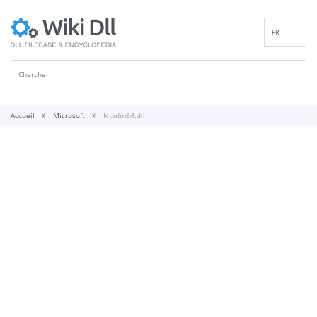
FR
EN
DE
ES
IT
Accueil
Microsoft
Ntvdm64.dll
PT
RU
ID
NL
NN
SV
VI
FI