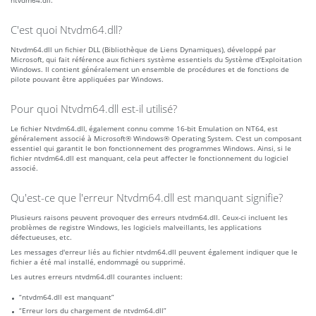
ntvdm64.dll.
C'est quoi Ntvdm64.dll?
Ntvdm64.dll un fichier DLL (Bibliothèque de Liens Dynamiques), développé par
Microsoft, qui fait référence aux fichiers système essentiels du Système d'Exploitation
Windows. Il contient généralement un ensemble de procédures et de fonctions de
pilote pouvant être appliquées par Windows.
Pour quoi Ntvdm64.dll est-il utilisé?
Le fichier Ntvdm64.dll, également connu comme 16-bit Emulation on NT64, est
généralement associé à Microsoft® Windows® Operating System. C'est un composant
essentiel qui garantit le bon fonctionnement des programmes Windows. Ainsi, si le
fichier ntvdm64.dll est manquant, cela peut affecter le fonctionnement du logiciel
associé.
Qu'est-ce que l'erreur Ntvdm64.dll est manquant signifie?
Plusieurs raisons peuvent provoquer des erreurs ntvdm64.dll. Ceux-ci incluent les
problèmes de registre Windows, les logiciels malveillants, les applications
défectueuses, etc.
Les messages d'erreur liés au fichier ntvdm64.dll peuvent également indiquer que le
fichier a été mal installé, endommagé ou supprimé.
Les autres erreurs ntvdm64.dll courantes incluent:
“ntvdm64.dll est manquant”
“Erreur lors du chargement de ntvdm64.dll”