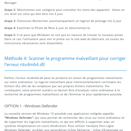
Manager
étape 2:
Sélectionnez une catégorie pour consulter les noms des appareils - faites un
clic droit sur celui qui doit être mis à jour
étape 3:
Choisissez Rechercher automatiquement un logiciel de pilotage mis à jour
étape 4:
Examinez le Pilote de Mise à jour et sélectionnez-le
étape 5:
Il se peut que Windows ne soit pas en mesure de trouver le nouveau pilote.
Dans ce cas, l'utilisateur peut voir le pilote sur le site web du fabricant, où toutes les
instructions nécessaires sont disponibles
Méthode 4: Scanner le programme malveillant pour corriger
l'erreur ntvdm64.dll
Parfois, l'erreur ntvdm64.dll peut se produire en raison de programmes malveillants
sur votre ordinateur. Le logiciel malveillant peut intentionnellement corrompre les
fichiers DLL afin de les remplacer par ses propres fichiers malveillants. Par
conséquent, votre priorité numéro un devrait être d’analyser votre ordinateur à la
recherche de programmes malveillants et de l’éliminer le plus rapidement possible.
OPTION 1 - Windows Defender
La nouvelle version de Windows 10 possède une application intégrée appelée
"Windows Defender"
, qui vous permet de rechercher des virus sur votre ordinateur et
de supprimer les logiciels malveillants, ce qui est difficile à supprimer avec un
système d'exploitation en cours d'exécution. Pour utiliser l'analyse Hors Ligne
Windows Defender, accédez aux paramètres (icône Démarrer - Icône d'Engrenage ou