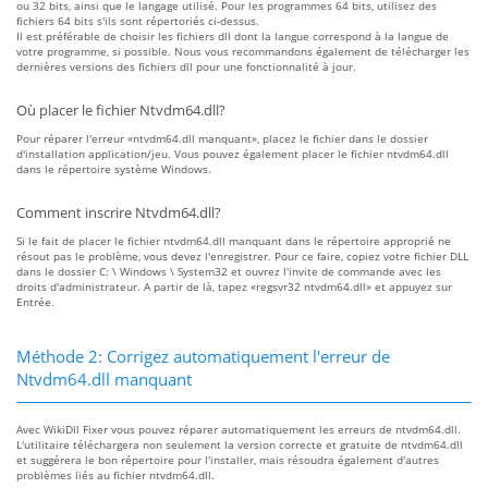
ou 32 bits, ainsi que le langage utilisé. Pour les programmes 64 bits, utilisez des
fichiers 64 bits s'ils sont répertoriés ci-dessus.
Il est préférable de choisir les fichiers dll dont la langue correspond à la langue de
votre programme, si possible. Nous vous recommandons également de télécharger les
dernières versions des fichiers dll pour une fonctionnalité à jour.
Où placer le fichier Ntvdm64.dll?
Pour réparer l'erreur «ntvdm64.dll manquant», placez le fichier dans le dossier
d'installation application/jeu. Vous pouvez également placer le fichier ntvdm64.dll
dans le répertoire système Windows.
Comment inscrire Ntvdm64.dll?
Si le fait de placer le fichier ntvdm64.dll manquant dans le répertoire approprié ne
résout pas le problème, vous devez l'enregistrer. Pour ce faire, copiez votre fichier DLL
dans le dossier C: \ Windows \ System32 et ouvrez l'invite de commande avec les
droits d'administrateur. A partir de là, tapez «regsvr32 ntvdm64.dll» et appuyez sur
Entrée.
Méthode 2: Corrigez automatiquement l'erreur de
Ntvdm64.dll manquant
Avec WikiDll Fixer vous pouvez réparer automatiquement les erreurs de ntvdm64.dll.
L'utilitaire téléchargera non seulement la version correcte et gratuite de ntvdm64.dll
et suggérera le bon répertoire pour l'installer, mais résoudra également d'autres
problèmes liés au fichier ntvdm64.dll.