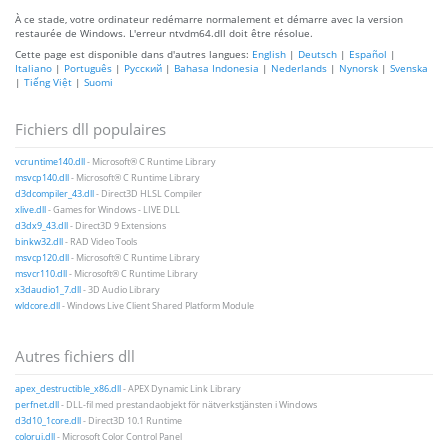
À ce stade, votre ordinateur redémarre normalement et démarre avec la version
restaurée de Windows. L'erreur ntvdm64.dll doit être résolue.
Cette page est disponible dans d'autres langues:
English
|
Deutsch
|
Español
|
Italiano
|
Português
|
Русский
|
Bahasa Indonesia
|
Nederlands
|
Nynorsk
|
Svenska
|
Tiếng Việt
|
Suomi
Fichiers dll populaires
vcruntime140.dll
- Microsoft® C Runtime Library
msvcp140.dll
- Microsoft® C Runtime Library
d3dcompiler_43.dll
- Direct3D HLSL Compiler
xlive.dll
- Games for Windows - LIVE DLL
d3dx9_43.dll
- Direct3D 9 Extensions
binkw32.dll
- RAD Video Tools
msvcp120.dll
- Microsoft® C Runtime Library
msvcr110.dll
- Microsoft® C Runtime Library
x3daudio1_7.dll
- 3D Audio Library
wldcore.dll
- Windows Live Client Shared Platform Module
Autres fichiers dll
apex_destructible_x86.dll
- APEX Dynamic Link Library
perfnet.dll
- DLL-fil med prestandaobjekt för nätverkstjänsten i Windows
d3d10_1core.dll
- Direct3D 10.1 Runtime
colorui.dll
- Microsoft Color Control Panel