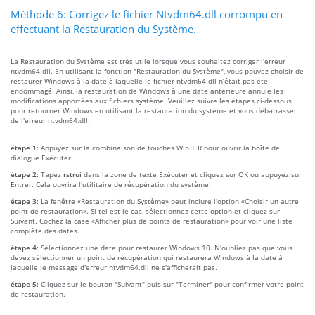
Méthode 6: Corrigez le fichier Ntvdm64.dll corrompu en
effectuant la Restauration du Système.
La Restauration du Système est très utile lorsque vous souhaitez corriger l'erreur
ntvdm64.dll. En utilisant la fonction "Restauration du Système", vous pouvez choisir de
restaurer Windows à la date à laquelle le fichier ntvdm64.dll n’était pas été
endommagé. Ainsi, la restauration de Windows à une date antérieure annule les
modifications apportées aux fichiers système. Veuillez suivre les étapes ci-dessous
pour retourner Windows en utilisant la restauration du système et vous débarrasser
de l'erreur ntvdm64.dll.
étape 1:
Appuyez sur la combinaison de touches Win + R pour ouvrir la boîte de
dialogue Exécuter.
étape 2:
Tapez
rstrui
dans la zone de texte Exécuter et cliquez sur OK ou appuyez sur
Entrer. Cela ouvrira l'utilitaire de récupération du système.
étape 3:
La fenêtre «Restauration du Système» peut inclure l'option «Choisir un autre
point de restauration». Si tel est le cas, sélectionnez cette option et cliquez sur
Suivant. Cochez la case «Afficher plus de points de restauration» pour voir une liste
complète des dates.
étape 4:
Sélectionnez une date pour restaurer Windows 10. N'oubliez pas que vous
devez sélectionner un point de récupération qui restaurera Windows à la date à
laquelle le message d'erreur ntvdm64.dll ne s'afficherait pas.
étape 5:
Cliquez sur le bouton "Suivant" puis sur "Terminer" pour confirmer votre point
de restauration.