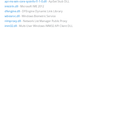
api-ms-win-core-sysinfo-l1-1-0.dll
- ApiSet Stub DLL
imtctrln.dll
- Microsoft IME 2012
dfengine.dll
- DFEngine Dynamic Link Library
wbiosrvc.dll
- Windows Biometric Service
nlmproxy.dll
- Network List Manager Public Proxy
imm32.dll
- Multi-User Windows IMM32 API Client DLL