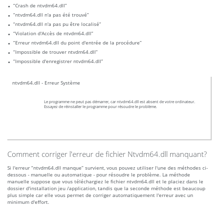
“Crash de ntvdm64.dll”
“ntvdm64.dll n'a pas été trouvé”
“ntvdm64.dll n'a pas pu être localisé”
“Violation d'Accès de ntvdm64.dll”
“Erreur ntvdm64.dll du point d'entrée de la procédure”
“Impossible de trouver ntvdm64.dll”
“Impossible d'enregistrer ntvdm64.dll”
ntvdm64.dll - Erreur Système
Le programme ne peut pas démarrer, car ntvdm64.dll est absent de votre ordinateur.
Essayez de réinstaller le programme pour résoudre le problème.
Comment corriger l'erreur de fichier Ntvdm64.dll manquant?
Si l'erreur “ntvdm64.dll manque” survient, vous pouvez utiliser l'une des méthodes ci-
dessous - manuelle ou automatique - pour résoudre le problème. La méthode
manuelle suppose que vous téléchargiez le fichier ntvdm64.dll et le placiez dans le
dossier d'installation jeu /application, tandis que la seconde méthode est beaucoup
plus simple car elle vous permet de corriger automatiquement l'erreur avec un
minimum d'effort.