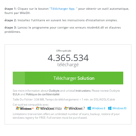
étape 1:
Cliquez sur le bouton
“Télécharger App. ”
pour obtenir un outil automatique,
fourni par WikiDll.
étape 2:
Installez l'utilitaire en suivant les instructions d'installation simples.
étape 3:
Lancez le programme pour corriger vos erreurs ntvdm64.dll et d'autres
problèmes.
Offre spéciale
4.365.534
téléchargé
Télécharger
Solution
See more information about
Outbyte
and unistall
instrustions
. Please review Outbyte
EULA
and
Politique de confidentialité
Taille Du Fichier: 3.04 MB, Temps de téléchargement: < 1 min. on DSL/ADSL/Cable
Cet outil est compatible avec:
Limitations: trial version offers an unlimited number of scans, backup, restore of your
windows registry for FREE. Full version must be purchased.