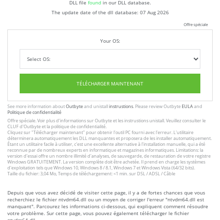
DLL file
found
in our DLL database.
The update date of the dll database:
07 Aug 2026
Offre spéciale
Your OS:
TÉLÉCHARGER MAINTENANT
See more information about
Outbyte
and unistall
instrustions
. Please review Outbyte
EULA
and
Politique de confidentialité
Offre spéciale. Voir plus d'informations sur
Outbyte
et les
instrustions unistall
. Veuillez consulter le
CLUF
d'Outbyte et
la politique de confidentialité
.
Cliquez sur
"Télécharger maintenant"
pour obtenir l'outil PC fourni avec l'erreur. L'utilitaire
déterminera automatiquement les DLL manquantes et proposera de les installer automatiquement.
Étant un utilitaire facile à utiliser, c'est une excellente alternative à l'installation manuelle, qui a été
reconnue par de nombreux experts en informatique et magazines informatiques. Limitations: la
version d'essai offre un nombre illimité d'analyses, de sauvegarde, de restauration de votre registre
Windows GRATUITEMENT. La version complète doit être achetée. Il prend en charge les systèmes
d'exploitation tels que Windows 10, Windows 8 / 8.1, Windows 7 et Windows Vista (64/32 bits).
Taille du fichier: 3,04 Mo, Temps de téléchargement: <1 min. sur DSL / ADSL / Câble
Depuis que vous avez décidé de visiter cette page, il y a de fortes chances que vous
recherchiez le fichier ntvdm64.dll ou un moyen de corriger l'erreur "ntvdm64.dll est
manquant". Parcourez les informations ci-dessous, qui expliquent comment résoudre
votre problème. Sur cette page, vous pouvez également télécharger le fichier