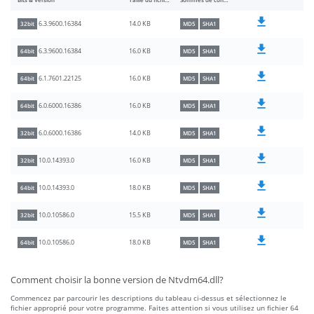
Bits & Version
Taille du fichier
Sommes de contrôle
14.0 KB
6.3.9600.16384
32bit
MD5
SHA1
16.0 KB
6.3.9600.16384
64bit
MD5
SHA1
16.0 KB
6.1.7601.22125
64bit
MD5
SHA1
16.0 KB
6.0.6000.16386
64bit
MD5
SHA1
14.0 KB
6.0.6000.16386
32bit
MD5
SHA1
16.0 KB
10.0.14393.0
32bit
MD5
SHA1
18.0 KB
10.0.14393.0
64bit
MD5
SHA1
15.5 KB
10.0.10586.0
32bit
MD5
SHA1
18.0 KB
10.0.10586.0
64bit
MD5
SHA1
Comment choisir la bonne version de Ntvdm64.dll?
Commencez par parcourir les descriptions du tableau ci-dessus et sélectionnez le
fichier approprié pour votre programme. Faites attention si vous utilisez un fichier 64