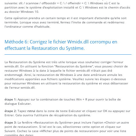
suivante: sfc / scannow / offbootdir = C: \ / offwindir = C: \ Windows où C est la
partition avec le système d'exploitation installé et C: \ Windows est le chemin d'accès
au dossier Windows 10.
Cette opération prendra un certain temps et il est important d'attendre qu'elle soit
terminée. Lorsque vous avez terminé, fermez l'invite de commande et redémarrez
l'ordinateur comme d'habitude.
Méthode 6: Corrigez le fichier Wmidx.dll corrompu en
effectuant la Restauration du Système.
La Restauration du Système est très utile lorsque vous souhaitez corriger l'erreur
wmidx.dll. En utilisant la fonction "Restauration du Système", vous pouvez choisir de
restaurer Windows à la date à laquelle le fichier wmidx.dll n’était pas été
endommagé. Ainsi, la restauration de Windows à une date antérieure annule les
modifications apportées aux fichiers système. Veuillez suivre les étapes ci-dessous
pour retourner Windows en utilisant la restauration du système et vous débarrasser
de l'erreur wmidx.dll.
étape 1:
Appuyez sur la combinaison de touches Win + R pour ouvrir la boîte de
dialogue Exécuter.
étape 2:
Tapez
rstrui
dans la zone de texte Exécuter et cliquez sur OK ou appuyez sur
Entrer. Cela ouvrira l'utilitaire de récupération du système.
étape 3:
La fenêtre «Restauration du Système» peut inclure l'option «Choisir un autre
point de restauration». Si tel est le cas, sélectionnez cette option et cliquez sur
Suivant. Cochez la case «Afficher plus de points de restauration» pour voir une liste
complète des dates.