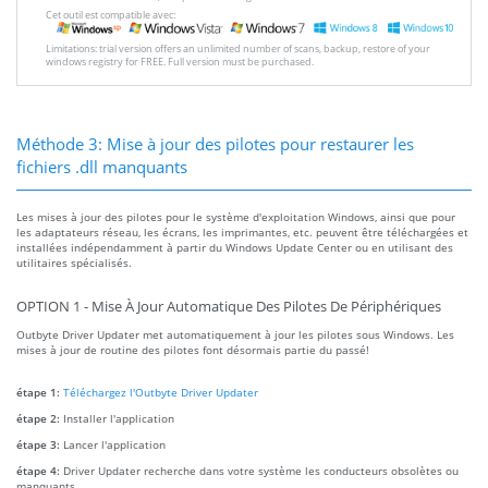
Cet outil est compatible avec:
Limitations: trial version offers an unlimited number of scans, backup, restore of your
windows registry for FREE. Full version must be purchased.
Méthode 3: Mise à jour des pilotes pour restaurer les
fichiers .dll manquants
Les mises à jour des pilotes pour le système d'exploitation Windows, ainsi que pour
les adaptateurs réseau, les écrans, les imprimantes, etc. peuvent être téléchargées et
installées indépendamment à partir du Windows Update Center ou en utilisant des
utilitaires spécialisés.
OPTION 1 - Mise À Jour Automatique Des Pilotes De Périphériques
Outbyte Driver Updater met automatiquement à jour les pilotes sous Windows. Les
mises à jour de routine des pilotes font désormais partie du passé!
étape 1:
Téléchargez l'Outbyte Driver Updater
étape 2:
Installer l'application
étape 3:
Lancer l'application
étape 4:
Driver Updater recherche dans votre système les conducteurs obsolètes ou
manquants