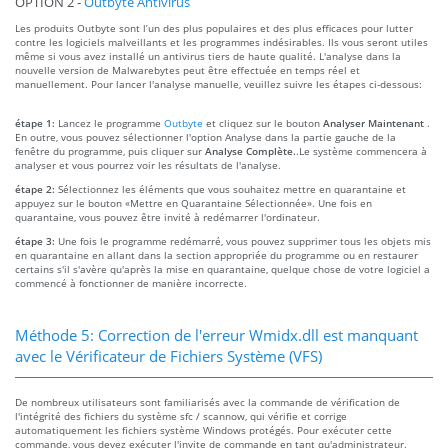
OPTION 2 -
Outbyte Antivirus
Les produits Outbyte sont l’un des plus populaires et des plus efficaces pour lutter
contre les logiciels malveillants et les programmes indésirables. Ils vous seront utiles
même si vous avez installé un antivirus tiers de haute qualité. L'analyse dans la
nouvelle version de Malwarebytes peut être effectuée en temps réel et
manuellement. Pour lancer l'analyse manuelle, veuillez suivre les étapes ci-dessous:
étape 1:
Lancez le programme
Outbyte
et cliquez sur le bouton
Analyser Maintenant
.
En outre, vous pouvez sélectionner l'option Analyse dans la partie gauche de la
fenêtre du programme, puis cliquer sur
Analyse Complète.
.Le système commencera à
analyser et vous pourrez voir les résultats de l'analyse.
étape 2:
Sélectionnez les éléments que vous souhaitez mettre en quarantaine et
appuyez sur le bouton «Mettre en Quarantaine Sélectionnée». Une fois en
quarantaine, vous pouvez être invité à redémarrer l'ordinateur.
étape 3:
Une fois le programme redémarré, vous pouvez supprimer tous les objets mis
en quarantaine en allant dans la section appropriée du programme ou en restaurer
certains s'il s'avère qu'après la mise en quarantaine, quelque chose de votre logiciel a
commencé à fonctionner de manière incorrecte.
Méthode 5: Correction de l'erreur Wmidx.dll est manquant
avec le Vérificateur de Fichiers Système (VFS)
De nombreux utilisateurs sont familiarisés avec la commande de vérification de
l'intégrité des fichiers du système sfc / scannow, qui vérifie et corrige
automatiquement les fichiers système Windows protégés. Pour exécuter cette
commande, vous devez exécuter l'invite de commande en tant qu'administrateur.