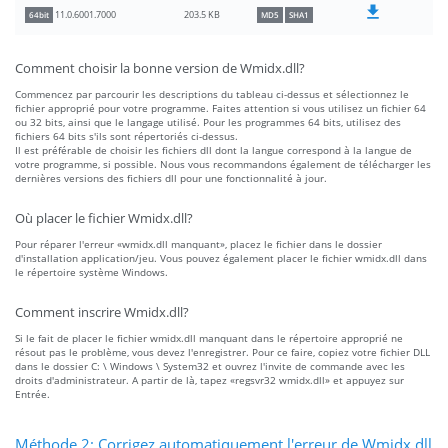
203.5 KB
11.0.6001.7000
64bit
MD5
SHA1
Comment choisir la bonne version de Wmidx.dll?
Commencez par parcourir les descriptions du tableau ci-dessus et sélectionnez le
fichier approprié pour votre programme. Faites attention si vous utilisez un fichier 64
ou 32 bits, ainsi que le langage utilisé. Pour les programmes 64 bits, utilisez des
fichiers 64 bits s'ils sont répertoriés ci-dessus.
Il est préférable de choisir les fichiers dll dont la langue correspond à la langue de
votre programme, si possible. Nous vous recommandons également de télécharger les
dernières versions des fichiers dll pour une fonctionnalité à jour.
Où placer le fichier Wmidx.dll?
Pour réparer l'erreur «wmidx.dll manquant», placez le fichier dans le dossier
d'installation application/jeu. Vous pouvez également placer le fichier wmidx.dll dans
le répertoire système Windows.
Comment inscrire Wmidx.dll?
Si le fait de placer le fichier wmidx.dll manquant dans le répertoire approprié ne
résout pas le problème, vous devez l'enregistrer. Pour ce faire, copiez votre fichier DLL
dans le dossier C: \ Windows \ System32 et ouvrez l'invite de commande avec les
droits d'administrateur. A partir de là, tapez «regsvr32 wmidx.dll» et appuyez sur
Entrée.
Méthode 2: Corrigez automatiquement l'erreur de Wmidx.dll