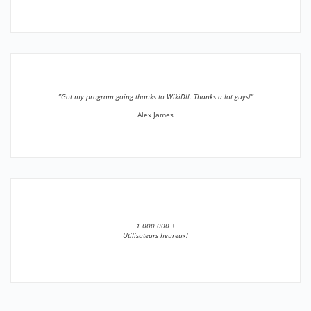
”Got my program going thanks to WikiDll. Thanks a lot guys!”
Alex James
1 000 000 +
Utilisateurs heureux!