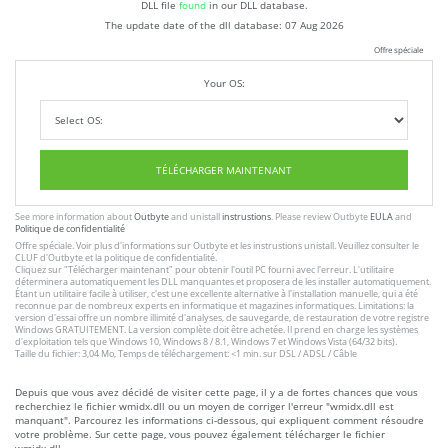
DLL file
found
in our DLL database.
The update date of the dll database:
07 Aug 2026
Offre spéciale
Your OS:
TÉLÉCHARGER MAINTENANT
See more information about
Outbyte
and unistall
instrustions
. Please review Outbyte
EULA
and
Politique de confidentialité
Offre spéciale. Voir plus d'informations sur
Outbyte
et les
instrustions unistall
. Veuillez consulter le
CLUF
d'Outbyte et
la politique de confidentialité
.
Cliquez sur
"Télécharger maintenant"
pour obtenir l'outil PC fourni avec l'erreur. L'utilitaire
déterminera automatiquement les DLL manquantes et proposera de les installer automatiquement.
Étant un utilitaire facile à utiliser, c'est une excellente alternative à l'installation manuelle, qui a été
reconnue par de nombreux experts en informatique et magazines informatiques. Limitations: la
version d'essai offre un nombre illimité d'analyses, de sauvegarde, de restauration de votre registre
Windows GRATUITEMENT. La version complète doit être achetée. Il prend en charge les systèmes
d'exploitation tels que Windows 10, Windows 8 / 8.1, Windows 7 et Windows Vista (64/32 bits).
Taille du fichier: 3,04 Mo, Temps de téléchargement: <1 min. sur DSL / ADSL / Câble
Depuis que vous avez décidé de visiter cette page, il y a de fortes chances que vous
recherchiez le fichier wmidx.dll ou un moyen de corriger l'erreur "wmidx.dll est
manquant". Parcourez les informations ci-dessous, qui expliquent comment résoudre
votre problème. Sur cette page, vous pouvez également télécharger le fichier