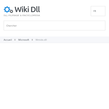
FR
EN
DE
ES
IT
Accueil
Microsoft
Wmidx.dll
PT
RU
ID
NL
NN
SV
VI
FI