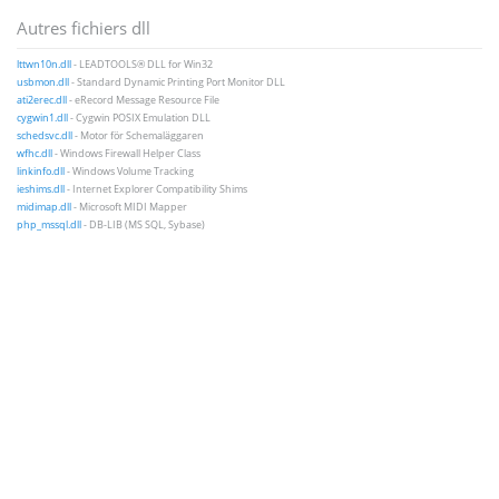
Autres fichiers dll
lttwn10n.dll
- LEADTOOLS® DLL for Win32
usbmon.dll
- Standard Dynamic Printing Port Monitor DLL
ati2erec.dll
- eRecord Message Resource File
cygwin1.dll
- Cygwin POSIX Emulation DLL
schedsvc.dll
- Motor för Schemaläggaren
wfhc.dll
- Windows Firewall Helper Class
linkinfo.dll
- Windows Volume Tracking
ieshims.dll
- Internet Explorer Compatibility Shims
midimap.dll
- Microsoft MIDI Mapper
php_mssql.dll
- DB-LIB (MS SQL, Sybase)