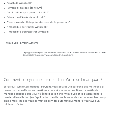
“Crash de wmidx.dll”
“wmidx.dll n'a pas été trouvé”
“wmidx.dll n'a pas pu être localisé”
“Violation d'Accès de wmidx.dll”
“Erreur wmidx.dll du point d'entrée de la procédure”
“Impossible de trouver wmidx.dll”
“Impossible d'enregistrer wmidx.dll”
wmidx.dll - Erreur Système
Le programme ne peut pas démarrer, car wmidx.dll est absent de votre ordinateur. Essayez
de réinstaller le programme pour résoudre le problème.
Comment corriger l'erreur de fichier Wmidx.dll manquant?
Si l'erreur “wmidx.dll manque” survient, vous pouvez utiliser l'une des méthodes ci-
dessous - manuelle ou automatique - pour résoudre le problème. La méthode
manuelle suppose que vous téléchargiez le fichier wmidx.dll et le placiez dans le
dossier d'installation jeu /application, tandis que la seconde méthode est beaucoup
plus simple car elle vous permet de corriger automatiquement l'erreur avec un
minimum d'effort.