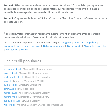
étape 4:
Sélectionnez une date pour restaurer Windows 10. N'oubliez pas que vous
devez sélectionner un point de récupération qui restaurera Windows à la date à
laquelle le message d'erreur wmidx.dll ne s'afficherait pas.
étape 5:
Cliquez sur le bouton "Suivant" puis sur "Terminer" pour confirmer votre point
de restauration.
À ce stade, votre ordinateur redémarre normalement et démarre avec la version
restaurée de Windows. L'erreur wmidx.dll doit être résolue.
Cette page est disponible dans d'autres langues:
English
|
Deutsch
|
Español
|
Italiano
|
Português
|
Русский
|
Bahasa Indonesia
|
Nederlands
|
Nynorsk
|
Svenska
|
Tiếng Việt
|
Suomi
Fichiers dll populaires
vcruntime140.dll
- Microsoft® C Runtime Library
msvcp140.dll
- Microsoft® C Runtime Library
d3dcompiler_43.dll
- Direct3D HLSL Compiler
xlive.dll
- Games for Windows - LIVE DLL
d3dx9_43.dll
- Direct3D 9 Extensions
binkw32.dll
- RAD Video Tools
msvcp120.dll
- Microsoft® C Runtime Library
msvcr110.dll
- Microsoft® C Runtime Library
x3daudio1_7.dll
- 3D Audio Library
wldcore.dll
- Windows Live Client Shared Platform Module