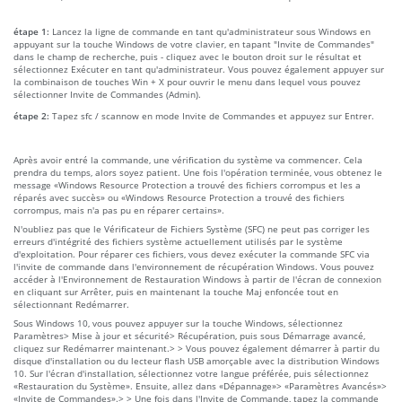
étape 1:
Lancez la ligne de commande en tant qu'administrateur sous Windows en
appuyant sur la touche Windows de votre clavier, en tapant "Invite de Commandes"
dans le champ de recherche, puis - cliquez avec le bouton droit sur le résultat et
sélectionnez Exécuter en tant qu'administrateur. Vous pouvez également appuyer sur
la combinaison de touches Win + X pour ouvrir le menu dans lequel vous pouvez
sélectionner Invite de Commandes (Admin).
étape 2:
Tapez sfc / scannow en mode Invite de Commandes et appuyez sur Entrer.
Après avoir entré la commande, une vérification du système va commencer. Cela
prendra du temps, alors soyez patient. Une fois l'opération terminée, vous obtenez le
message «Windows Resource Protection a trouvé des fichiers corrompus et les a
réparés avec succès» ou «Windows Resource Protection a trouvé des fichiers
corrompus, mais n'a pas pu en réparer certains».
N'oubliez pas que le Vérificateur de Fichiers Système (SFC) ne peut pas corriger les
erreurs d'intégrité des fichiers système actuellement utilisés par le système
d'exploitation. Pour réparer ces fichiers, vous devez exécuter la commande SFC via
l'invite de commande dans l'environnement de récupération Windows. Vous pouvez
accéder à l'Environnement de Restauration Windows à partir de l'écran de connexion
en cliquant sur Arrêter, puis en maintenant la touche Maj enfoncée tout en
sélectionnant Redémarrer.
Sous Windows 10, vous pouvez appuyer sur la touche Windows, sélectionnez
Paramètres> Mise à jour et sécurité> Récupération, puis sous Démarrage avancé,
cliquez sur Redémarrer maintenant.> > Vous pouvez également démarrer à partir du
disque d'installation ou du lecteur flash USB amorçable avec la distribution Windows
10. Sur l'écran d'installation, sélectionnez votre langue préférée, puis sélectionnez
«Restauration du Système». Ensuite, allez dans «Dépannage»> «Paramètres Avancés»>
«Invite de Commandes».> > Une fois dans l'Invite de Commande, tapez la commande