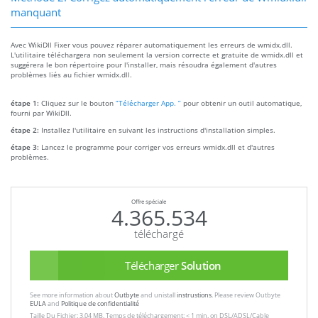
manquant
Avec WikiDll Fixer vous pouvez réparer automatiquement les erreurs de wmidx.dll.
L'utilitaire téléchargera non seulement la version correcte et gratuite de wmidx.dll et
suggérera le bon répertoire pour l'installer, mais résoudra également d'autres
problèmes liés au fichier wmidx.dll.
étape 1:
Cliquez sur le bouton
“Télécharger App. ”
pour obtenir un outil automatique,
fourni par WikiDll.
étape 2:
Installez l'utilitaire en suivant les instructions d'installation simples.
étape 3:
Lancez le programme pour corriger vos erreurs wmidx.dll et d'autres
problèmes.
Offre spéciale
4.365.534
téléchargé
Télécharger
Solution
See more information about
Outbyte
and unistall
instrustions
. Please review Outbyte
EULA
and
Politique de confidentialité
Taille Du Fichier: 3.04 MB, Temps de téléchargement: < 1 min. on DSL/ADSL/Cable