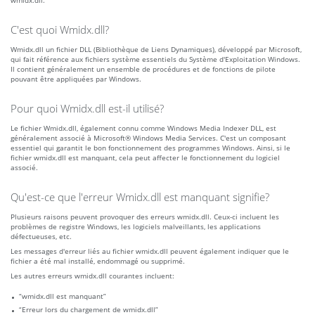
wmidx.dll.
C'est quoi Wmidx.dll?
Wmidx.dll un fichier DLL (Bibliothèque de Liens Dynamiques), développé par Microsoft,
qui fait référence aux fichiers système essentiels du Système d'Exploitation Windows.
Il contient généralement un ensemble de procédures et de fonctions de pilote
pouvant être appliquées par Windows.
Pour quoi Wmidx.dll est-il utilisé?
Le fichier Wmidx.dll, également connu comme Windows Media Indexer DLL, est
généralement associé à Microsoft® Windows Media Services. C'est un composant
essentiel qui garantit le bon fonctionnement des programmes Windows. Ainsi, si le
fichier wmidx.dll est manquant, cela peut affecter le fonctionnement du logiciel
associé.
Qu'est-ce que l'erreur Wmidx.dll est manquant signifie?
Plusieurs raisons peuvent provoquer des erreurs wmidx.dll. Ceux-ci incluent les
problèmes de registre Windows, les logiciels malveillants, les applications
défectueuses, etc.
Les messages d'erreur liés au fichier wmidx.dll peuvent également indiquer que le
fichier a été mal installé, endommagé ou supprimé.
Les autres erreurs wmidx.dll courantes incluent:
“wmidx.dll est manquant”
“Erreur lors du chargement de wmidx.dll”