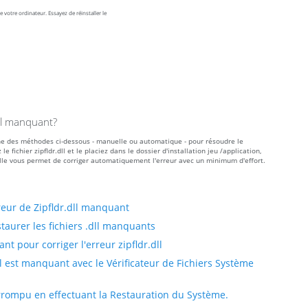
 votre ordinateur. Essayez de réinstaller le
dll manquant?
 l'une des méthodes ci-dessous - manuelle ou automatique - pour résoudre le
ichier zipfldr.dll et le placiez dans le dossier d'installation jeu /application,
le vous permet de corriger automatiquement l'erreur avec un minimum d'effort.
eur de Zipfldr.dll manquant
taurer les fichiers .dll manquants
 pour corriger l'erreur zipfldr.dll
ll est manquant avec le Vérificateur de Fichiers Système
corrompu en effectuant la Restauration du Système.