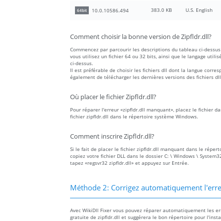
383.0 KB
U.S. English
10.0.10586.494
64bit
Comment choisir la bonne version de Zipfldr.dll?
Commencez par parcourir les descriptions du tableau ci-dessus 
vous utilisez un fichier 64 ou 32 bits, ainsi que le langage utilis
ci-dessus.
Il est préférable de choisir les fichiers dll dont la langue co
également de télécharger les dernières versions des fichiers dll
Où placer le fichier Zipfldr.dll?
Pour réparer l'erreur «zipfldr.dll manquant», placez le fichier d
fichier zipfldr.dll dans le répertoire système Windows.
Comment inscrire Zipfldr.dll?
Si le fait de placer le fichier zipfldr.dll manquant dans le réper
copiez votre fichier DLL dans le dossier C: \ Windows \ System32
tapez «regsvr32 zipfldr.dll» et appuyez sur Entrée.
Méthode 2: Corrigez automatiquement l'erre
Avec WikiDll Fixer vous pouvez réparer automatiquement les erreu
gratuite de zipfldr.dll et suggérera le bon répertoire pour l'inst