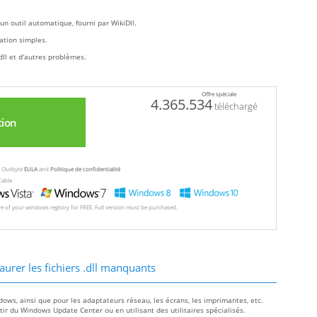
un outil automatique, fourni par WikiDll.
llation simples.
dll et d'autres problèmes.
Offre spéciale
4.365.534
téléchargé
tion
ew Outbyte
EULA
and
Politique de confidentialité
Cable
ore of your windows registry for FREE. Full version must be purchased.
aurer les fichiers .dll manquants
dows, ainsi que pour les adaptateurs réseau, les écrans, les imprimantes, etc.
r du Windows Update Center ou en utilisant des utilitaires spécialisés.