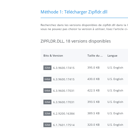
Méthode 1: Télécharger Zipfldr.dll
Recherchez dans les versions disponibles de zipfldr.dll dans la li
vous ne pouvez pas choisir la version à utiliser, lisez l’articl
ZIPFLDR.DLL, 18 versions disponibles
Bits & Version
Taille du fichier
Langue
395.0 KB
U.S. English
6.3.9600.17415
32bit
430.0 KB
U.S. English
6.3.9600.17415
64bit
422.5 KB
U.S. English
6.3.9600.17031
64bit
393.5 KB
U.S. English
6.3.9600.17031
32bit
389.5 KB
U.S. English
6.2.9200.16384
32bit
320.0 KB
U.S. English
6.1.7601.17514
32bit