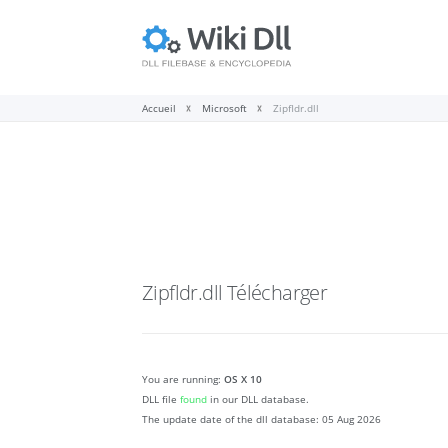
Accueil
Microsoft
Zipfldr.dll
Zipfldr.dll
Télécharger
You are running:
OS X 10
DLL file
found
in our DLL database.
The update date of the dll database:
05 Aug 2026