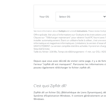
Your OS:
See more information about
Outbyte
and unistall
instrustions
. Please review Outby
Offre spéciale. Voir plus d'informations sur
Outbyte
et les
instrustions unis
Cliquez sur
"Télécharger maintenant"
pour obtenir l'outil PC fourni avec
installer automatiquement. Étant un utilitaire facile à utiliser, c'est une 
informatique et magazines informatiques. Limitations: la version d'essai 
GRATUITEMENT. La version complète doit être achetée. Il prend en charge
Vista (64/32 bits).
Taille du fichier: 3,04 Mo, Temps de téléchargement: <1 min. sur DSL / ADS
Depuis que vous avez décidé de visiter cette page, il y a de for
l'erreur "zipfldr.dll est manquant". Parcourez les informations
pouvez également télécharger le fichier zipfldr.dll.
C'est quoi Zipfldr.dll?
Zipfldr.dll un fichier DLL (Bibliothèque de Liens Dynamiques), d
Système d'Exploitation Windows. Il contient généralement un e
Windows.