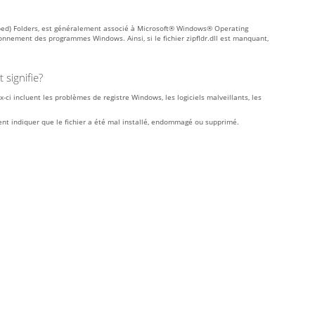
pped) Folders, est généralement associé à Microsoft® Windows® Operating
onnement des programmes Windows. Ainsi, si le fichier zipfldr.dll est manquant,
 signifie?
x-ci incluent les problèmes de registre Windows, les logiciels malveillants, les
ment indiquer que le fichier a été mal installé, endommagé ou supprimé.