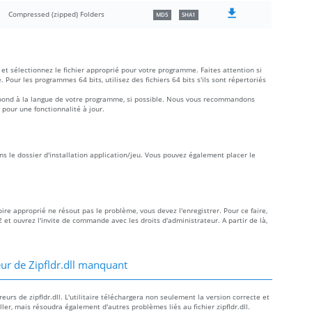
Compressed (zipped) Folders
MD5
SHA1
et sélectionnez le fichier approprié pour votre programme. Faites attention si
é. Pour les programmes 64 bits, utilisez des fichiers 64 bits s'ils sont répertoriés
rrespond à la langue de votre programme, si possible. Nous vous recommandons
 pour une fonctionnalité à jour.
ans le dossier d'installation application/jeu. Vous pouvez également placer le
toire approprié ne résout pas le problème, vous devez l'enregistrer. Pour ce faire,
 et ouvrez l'invite de commande avec les droits d'administrateur. A partir de là,
ur de Zipfldr.dll manquant
rs de zipfldr.dll. L'utilitaire téléchargera non seulement la version correcte et
aller, mais résoudra également d'autres problèmes liés au fichier zipfldr.dll.