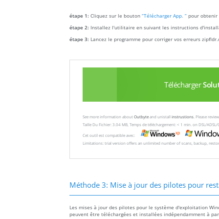
étape 1:
Cliquez sur le bouton
“Télécharger App. ”
pour obtenir 
étape 2:
Installez l'utilitaire en suivant les instructions d'insta
étape 3:
Lancez le programme pour corriger vos erreurs zipfldr.
Télécharger
Solu
See more information about
Outbyte
and unistall
instrustions
. Please revi
Taille Du Fichier: 3.04 MB, Temps de téléchargement: < 1 min. on DSL/ADSL/
Cet outil est compatible avec:
Limitations: trial version offers an unlimited number of scans, backup, rest
Méthode 3: Mise à jour des pilotes pour rest
Les mises à jour des pilotes pour le système d'exploitation Win
peuvent être téléchargées et installées indépendamment à parti