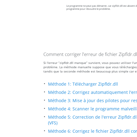
Le programme ne peut pas démarrer, car zipfldr.dll est absent de
programme pour résoudre le problème.
Comment corriger l'erreur de fichier Zipfldr.
Si l'erreur “zipfldr.dll manque” survient, vous pouvez utiliser
problème. La méthode manuelle suppose que vous téléchargiez le f
tandis que la seconde méthode est beaucoup plus simple car el
Méthode 1: Télécharger Zipfldr.dll
Méthode 2: Corrigez automatiquement l'err
Méthode 3: Mise à jour des pilotes pour res
Méthode 4: Scanner le programme malveillant
Méthode 5: Correction de l'erreur Zipfldr.d
(VFS)
Méthode 6: Corrigez le fichier Zipfldr.dll 