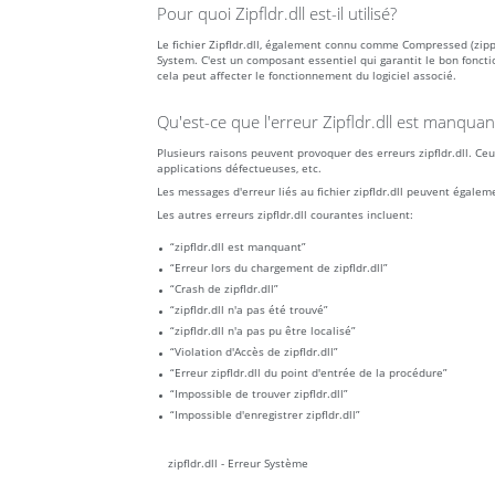
Pour quoi Zipfldr.dll est-il utilisé?
Le fichier Zipfldr.dll, également connu comme Compressed (zi
System. C'est un composant essentiel qui garantit le bon foncti
cela peut affecter le fonctionnement du logiciel associé.
Qu'est-ce que l'erreur Zipfldr.dll est manquant
Plusieurs raisons peuvent provoquer des erreurs zipfldr.dll. Ceu
applications défectueuses, etc.
Les messages d'erreur liés au fichier zipfldr.dll peuvent égale
Les autres erreurs zipfldr.dll courantes incluent:
“zipfldr.dll est manquant”
“Erreur lors du chargement de zipfldr.dll”
“Crash de zipfldr.dll”
“zipfldr.dll n'a pas été trouvé”
“zipfldr.dll n'a pas pu être localisé”
“Violation d'Accès de zipfldr.dll”
“Erreur zipfldr.dll du point d'entrée de la procédure”
“Impossible de trouver zipfldr.dll”
“Impossible d'enregistrer zipfldr.dll”
zipfldr.dll - Erreur Système