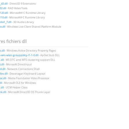
43.dll
- Direct3D 9 Extensions
2.dll
- RAD Video Tools
20.dll
- Microsoft® C Runtime Library
10.dll
- Microsoft® C Runtime Library
io1_7.dll
- 3D Audio Library
e.dll
- Windows Live Client Shared Platform Module
es fichiers dll
.dll
- Windows Active Directory Property Pages
-win-wlan-grouppolicy-l1-1-0.dll
- ApiSet Stub DLL
.dll
- MS DTC amd MTS clustering support DLL
.dll
- Microsoft DirectInput
l.dll
- Network Connections Shell
ev.dll
- Devanagari Keyboard Layout
c.dll
- Media Foundation Video Processor
ll
- Microsoft OLE for Windows
dll
- UCM Helper Class
k.dll
- Microsoft Direct3D OS Thunk Layer