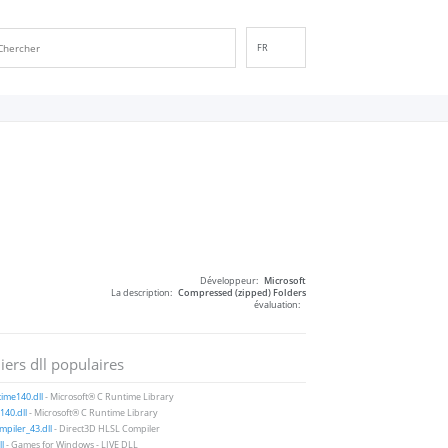
FR
EN
DE
ES
IT
PT
RU
ID
NL
Développeur:
Microsoft
NN
La description:
Compressed (zipped) Folders
évaluation:
SV
VI
iers dll populaires
FI
ime140.dll
- Microsoft® C Runtime Library
40.dll
- Microsoft® C Runtime Library
piler_43.dll
- Direct3D HLSL Compiler
ll
- Games for Windows - LIVE DLL