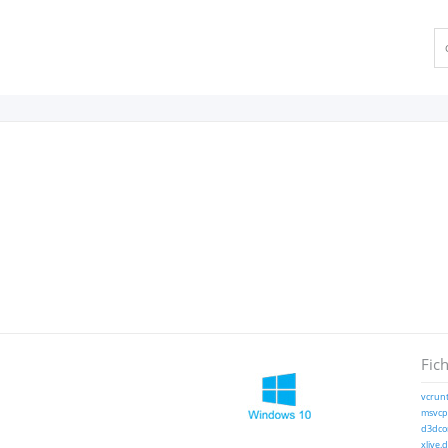
Fich
vcrunt
msvcp1
d3dcom
xlive.d