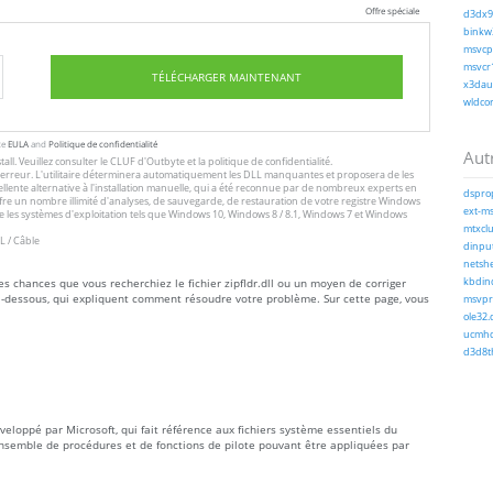
Offre spéciale
d3dx9_
binkw3
msvcp1
msvcr1
TÉLÉCHARGER MAINTENANT
x3daud
wldcor
te
EULA
and
Politique de confidentialité
Autr
tall
. Veuillez consulter le
CLUF
d'Outbyte et
la politique de confidentialité
.
 l'erreur. L'utilitaire déterminera automatiquement les DLL manquantes et proposera de les
excellente alternative à l'installation manuelle, qui a été reconnue par de nombreux experts en
dsprop
offre un nombre illimité d'analyses, de sauvegarde, de restauration de votre registre Windows
ext-ms
 les systèmes d'exploitation tels que Windows 10, Windows 8 / 8.1, Windows 7 et Windows
mtxclu
L / Câble
dinput
netshel
tes chances que vous recherchiez le fichier zipfldr.dll ou un moyen de corriger
kbdind
 ci-dessous, qui expliquent comment résoudre votre problème. Sur cette page, vous
msvpro
ole32.d
ucmhc.
d3d8th
éveloppé par Microsoft, qui fait référence aux fichiers système essentiels du
nsemble de procédures et de fonctions de pilote pouvant être appliquées par