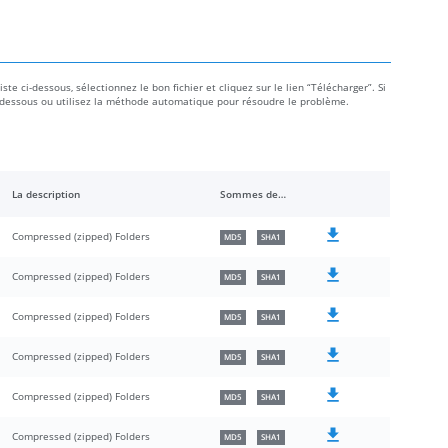
ste ci-dessous, sélectionnez le bon fichier et cliquez sur le lien “Télécharger”. Si
e ci-dessous ou utilisez la méthode automatique pour résoudre le problème.
La description
Sommes de contrôle
Compressed (zipped) Folders
MD5
SHA1
Compressed (zipped) Folders
MD5
SHA1
Compressed (zipped) Folders
MD5
SHA1
Compressed (zipped) Folders
MD5
SHA1
Compressed (zipped) Folders
MD5
SHA1
Compressed (zipped) Folders
MD5
SHA1