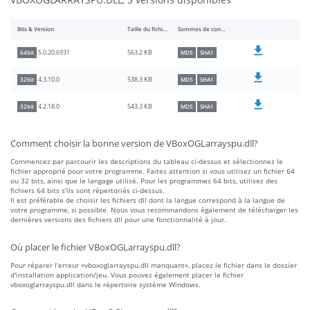
Bits & Version
Taille du fichier
Sommes de contrôle
563.2 KB
5.0.20.6931
64bit
MD5
SHA1
538.3 KB
4.3.10.0
32bit
MD5
SHA1
543.3 KB
4.2.18.0
32bit
MD5
SHA1
Comment choisir la bonne version de VBoxOGLarrayspu.dll?
Commencez par parcourir les descriptions du tableau ci-dessus et sélectionnez le
fichier approprié pour votre programme. Faites attention si vous utilisez un fichier 64
ou 32 bits, ainsi que le langage utilisé. Pour les programmes 64 bits, utilisez des
fichiers 64 bits s'ils sont répertoriés ci-dessus.
Il est préférable de choisir les fichiers dll dont la langue correspond à la langue de
votre programme, si possible. Nous vous recommandons également de télécharger les
dernières versions des fichiers dll pour une fonctionnalité à jour.
Où placer le fichier VBoxOGLarrayspu.dll?
Pour réparer l'erreur «vboxoglarrayspu.dll manquant», placez le fichier dans le dossier
d'installation application/jeu. Vous pouvez également placer le fichier
vboxoglarrayspu.dll dans le répertoire système Windows.