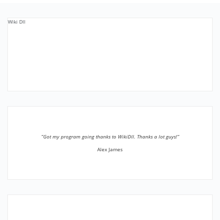
Wiki Dll
”Got my program going thanks to WikiDll. Thanks a lot guys!”
Alex James