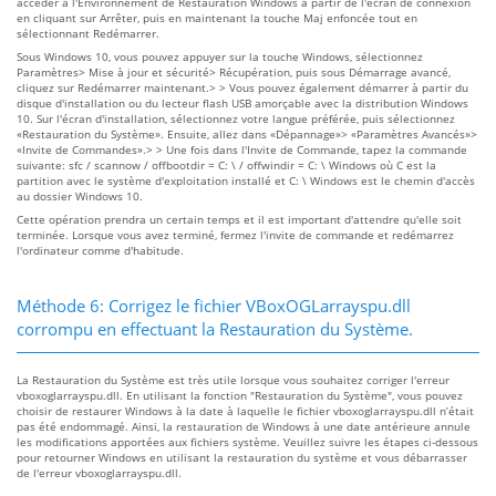
accéder à l'Environnement de Restauration Windows à partir de l'écran de connexion
en cliquant sur Arrêter, puis en maintenant la touche Maj enfoncée tout en
sélectionnant Redémarrer.
Sous Windows 10, vous pouvez appuyer sur la touche Windows, sélectionnez
Paramètres> Mise à jour et sécurité> Récupération, puis sous Démarrage avancé,
cliquez sur Redémarrer maintenant.> > Vous pouvez également démarrer à partir du
disque d'installation ou du lecteur flash USB amorçable avec la distribution Windows
10. Sur l'écran d'installation, sélectionnez votre langue préférée, puis sélectionnez
«Restauration du Système». Ensuite, allez dans «Dépannage»> «Paramètres Avancés»>
«Invite de Commandes».> > Une fois dans l'Invite de Commande, tapez la commande
suivante: sfc / scannow / offbootdir = C: \ / offwindir = C: \ Windows où C est la
partition avec le système d'exploitation installé et C: \ Windows est le chemin d'accès
au dossier Windows 10.
Cette opération prendra un certain temps et il est important d'attendre qu'elle soit
terminée. Lorsque vous avez terminé, fermez l'invite de commande et redémarrez
l'ordinateur comme d'habitude.
Méthode 6: Corrigez le fichier VBoxOGLarrayspu.dll
corrompu en effectuant la Restauration du Système.
La Restauration du Système est très utile lorsque vous souhaitez corriger l'erreur
vboxoglarrayspu.dll. En utilisant la fonction "Restauration du Système", vous pouvez
choisir de restaurer Windows à la date à laquelle le fichier vboxoglarrayspu.dll n’était
pas été endommagé. Ainsi, la restauration de Windows à une date antérieure annule
les modifications apportées aux fichiers système. Veuillez suivre les étapes ci-dessous
pour retourner Windows en utilisant la restauration du système et vous débarrasser
de l'erreur vboxoglarrayspu.dll.