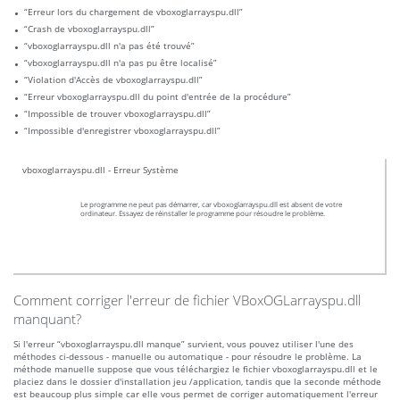
“Erreur lors du chargement de vboxoglarrayspu.dll”
“Crash de vboxoglarrayspu.dll”
“vboxoglarrayspu.dll n'a pas été trouvé”
“vboxoglarrayspu.dll n'a pas pu être localisé”
“Violation d'Accès de vboxoglarrayspu.dll”
“Erreur vboxoglarrayspu.dll du point d'entrée de la procédure”
“Impossible de trouver vboxoglarrayspu.dll”
“Impossible d'enregistrer vboxoglarrayspu.dll”
vboxoglarrayspu.dll - Erreur Système
Le programme ne peut pas démarrer, car vboxoglarrayspu.dll est absent de votre
ordinateur. Essayez de réinstaller le programme pour résoudre le problème.
Comment corriger l'erreur de fichier VBoxOGLarrayspu.dll
manquant?
Si l'erreur “vboxoglarrayspu.dll manque” survient, vous pouvez utiliser l'une des
méthodes ci-dessous - manuelle ou automatique - pour résoudre le problème. La
méthode manuelle suppose que vous téléchargiez le fichier vboxoglarrayspu.dll et le
placiez dans le dossier d'installation jeu /application, tandis que la seconde méthode
est beaucoup plus simple car elle vous permet de corriger automatiquement l'erreur