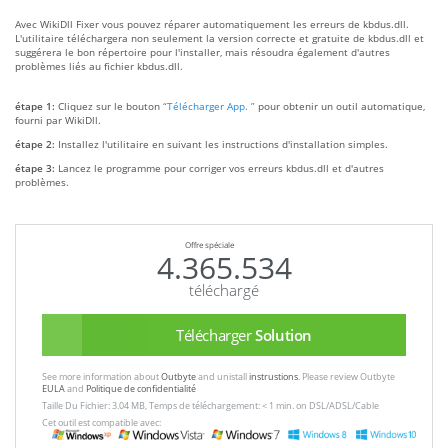
Avec WikiDll Fixer vous pouvez réparer automatiquement les erreurs de kbdus.dll.
L'utilitaire téléchargera non seulement la version correcte et gratuite de kbdus.dll et
suggérera le bon répertoire pour l'installer, mais résoudra également d'autres
problèmes liés au fichier kbdus.dll.
étape 1:
Cliquez sur le bouton
“Télécharger App. ”
pour obtenir un outil automatique,
fourni par WikiDll.
étape 2:
Installez l'utilitaire en suivant les instructions d'installation simples.
étape 3:
Lancez le programme pour corriger vos erreurs kbdus.dll et d'autres
problèmes.
Offre spéciale
4.365.534
téléchargé
Télécharger
Solution
See more information about
Outbyte
and unistall
instrustions
. Please review Outbyte
EULA
and
Politique de confidentialité
Taille Du Fichier: 3.04 MB, Temps de téléchargement: < 1 min. on DSL/ADSL/Cable
Cet outil est compatible avec: