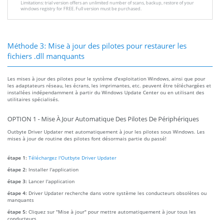
Limitations: trial version offers an unlimited number of scans, backup, restore of your
windows registry for FREE. Full version must be purchased.
Méthode 3: Mise à jour des pilotes pour restaurer les
fichiers .dll manquants
Les mises à jour des pilotes pour le système d'exploitation Windows, ainsi que pour
les adaptateurs réseau, les écrans, les imprimantes, etc. peuvent être téléchargées et
installées indépendamment à partir du Windows Update Center ou en utilisant des
utilitaires spécialisés.
OPTION 1 - Mise À Jour Automatique Des Pilotes De Périphériques
Outbyte Driver Updater met automatiquement à jour les pilotes sous Windows. Les
mises à jour de routine des pilotes font désormais partie du passé!
étape 1:
Téléchargez l'Outbyte Driver Updater
étape 2:
Installer l'application
étape 3:
Lancer l'application
étape 4:
Driver Updater recherche dans votre système les conducteurs obsolètes ou
manquants
étape 5:
Cliquez sur "Mise à jour" pour mettre automatiquement à jour tous les
conducteurs