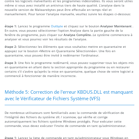
contre les logiciels malveillants et les programmes indésirables. Ils vous seront utiles
même si vous avez installé un antivirus tiers de haute qualité. L'analyse dans la
nouvelle version de Malwarebytes peut être effectuée en temps réel et
manuellement. Pour lancer l'analyse manuelle, veuillez suivre les étapes ci-dessous:
étape 1:
Lancez le programme
Outbyte
et cliquez sur le bouton
Analyser Maintenant
.
En outre, vous pouvez sélectionner l'option Analyse dans la partie gauche de la
fenêtre du programme, puis cliquer sur
Analyse Complète.
.Le système commencera à
analyser et vous pourrez voir les résultats de l'analyse.
étape 2:
Sélectionnez les éléments que vous souhaitez mettre en quarantaine et
appuyez sur le bouton «Mettre en Quarantaine Sélectionnée». Une fois en
quarantaine, vous pouvez être invité à redémarrer l'ordinateur.
étape 3:
Une fois le programme redémarré, vous pouvez supprimer tous les objets mis
en quarantaine en allant dans la section appropriée du programme ou en restaurer
certains s'il s'avère qu'après la mise en quarantaine, quelque chose de votre logiciel a
commencé à fonctionner de manière incorrecte.
Méthode 5: Correction de l'erreur KBDUS.DLL est manquant
avec le Vérificateur de Fichiers Système (VFS)
De nombreux utilisateurs sont familiarisés avec la commande de vérification de
l'intégrité des fichiers du système sfc / scannow, qui vérifie et corrige
automatiquement les fichiers système Windows protégés. Pour exécuter cette
commande, vous devez exécuter l'invite de commande en tant qu'administrateur.
étape 1:
Lancez la ligne de commande en tant qu'administrateur sous Windows en