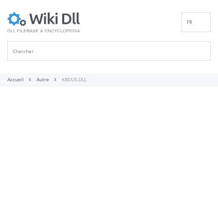
FR
EN
DE
ES
IT
Accueil
Autre
KBDUS.DLL
PT
RU
ID
NL
NN
SV
VI
FI