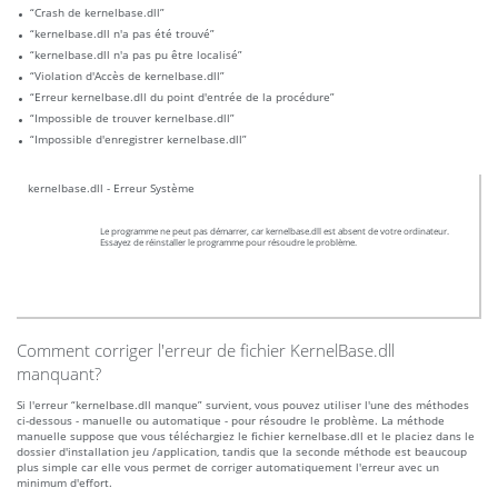
“Crash de kernelbase.dll”
“kernelbase.dll n'a pas été trouvé”
“kernelbase.dll n'a pas pu être localisé”
“Violation d'Accès de kernelbase.dll”
“Erreur kernelbase.dll du point d'entrée de la procédure”
“Impossible de trouver kernelbase.dll”
“Impossible d'enregistrer kernelbase.dll”
kernelbase.dll - Erreur Système
Le programme ne peut pas démarrer, car kernelbase.dll est absent de votre ordinateur.
Essayez de réinstaller le programme pour résoudre le problème.
Comment corriger l'erreur de fichier KernelBase.dll
manquant?
Si l'erreur “kernelbase.dll manque” survient, vous pouvez utiliser l'une des méthodes
ci-dessous - manuelle ou automatique - pour résoudre le problème. La méthode
manuelle suppose que vous téléchargiez le fichier kernelbase.dll et le placiez dans le
dossier d'installation jeu /application, tandis que la seconde méthode est beaucoup
plus simple car elle vous permet de corriger automatiquement l'erreur avec un
minimum d'effort.