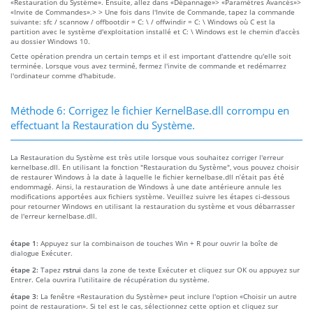
«Restauration du Système». Ensuite, allez dans «Dépannage»> «Paramètres Avancés»>
«Invite de Commandes».> > Une fois dans l'Invite de Commande, tapez la commande
suivante: sfc / scannow / offbootdir = C: \ / offwindir = C: \ Windows où C est la
partition avec le système d'exploitation installé et C: \ Windows est le chemin d'accès
au dossier Windows 10.
Cette opération prendra un certain temps et il est important d'attendre qu'elle soit
terminée. Lorsque vous avez terminé, fermez l'invite de commande et redémarrez
l'ordinateur comme d'habitude.
Méthode 6: Corrigez le fichier KernelBase.dll corrompu en
effectuant la Restauration du Système.
La Restauration du Système est très utile lorsque vous souhaitez corriger l'erreur
kernelbase.dll. En utilisant la fonction "Restauration du Système", vous pouvez choisir
de restaurer Windows à la date à laquelle le fichier kernelbase.dll n’était pas été
endommagé. Ainsi, la restauration de Windows à une date antérieure annule les
modifications apportées aux fichiers système. Veuillez suivre les étapes ci-dessous
pour retourner Windows en utilisant la restauration du système et vous débarrasser
de l'erreur kernelbase.dll.
étape 1:
Appuyez sur la combinaison de touches Win + R pour ouvrir la boîte de
dialogue Exécuter.
étape 2:
Tapez
rstrui
dans la zone de texte Exécuter et cliquez sur OK ou appuyez sur
Entrer. Cela ouvrira l'utilitaire de récupération du système.
étape 3:
La fenêtre «Restauration du Système» peut inclure l'option «Choisir un autre
point de restauration». Si tel est le cas, sélectionnez cette option et cliquez sur