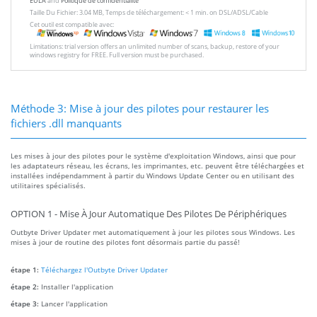
EULA
and
Politique de confidentialité
Taille Du Fichier: 3.04 MB, Temps de téléchargement: < 1 min. on DSL/ADSL/Cable
Cet outil est compatible avec:
Limitations: trial version offers an unlimited number of scans, backup, restore of your
windows registry for FREE. Full version must be purchased.
Méthode 3: Mise à jour des pilotes pour restaurer les
fichiers .dll manquants
Les mises à jour des pilotes pour le système d'exploitation Windows, ainsi que pour
les adaptateurs réseau, les écrans, les imprimantes, etc. peuvent être téléchargées et
installées indépendamment à partir du Windows Update Center ou en utilisant des
utilitaires spécialisés.
OPTION 1 - Mise À Jour Automatique Des Pilotes De Périphériques
Outbyte Driver Updater met automatiquement à jour les pilotes sous Windows. Les
mises à jour de routine des pilotes font désormais partie du passé!
étape 1:
Téléchargez l'Outbyte Driver Updater
étape 2:
Installer l'application
étape 3:
Lancer l'application