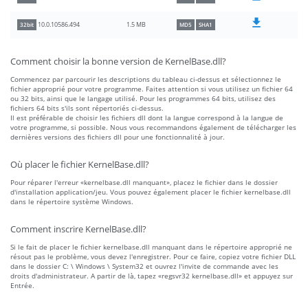
1.5 MB
10.0.10586.494
32bit
MD5
SHA1
Comment choisir la bonne version de KernelBase.dll?
Commencez par parcourir les descriptions du tableau ci-dessus et sélectionnez le
fichier approprié pour votre programme. Faites attention si vous utilisez un fichier 64
ou 32 bits, ainsi que le langage utilisé. Pour les programmes 64 bits, utilisez des
fichiers 64 bits s'ils sont répertoriés ci-dessus.
Il est préférable de choisir les fichiers dll dont la langue correspond à la langue de
votre programme, si possible. Nous vous recommandons également de télécharger les
dernières versions des fichiers dll pour une fonctionnalité à jour.
Où placer le fichier KernelBase.dll?
Pour réparer l'erreur «kernelbase.dll manquant», placez le fichier dans le dossier
d'installation application/jeu. Vous pouvez également placer le fichier kernelbase.dll
dans le répertoire système Windows.
Comment inscrire KernelBase.dll?
Si le fait de placer le fichier kernelbase.dll manquant dans le répertoire approprié ne
résout pas le problème, vous devez l'enregistrer. Pour ce faire, copiez votre fichier DLL
dans le dossier C: \ Windows \ System32 et ouvrez l'invite de commande avec les
droits d'administrateur. A partir de là, tapez «regsvr32 kernelbase.dll» et appuyez sur
Entrée.