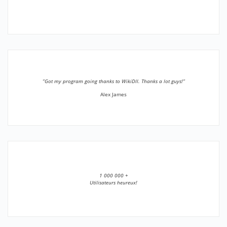
”Got my program going thanks to WikiDll. Thanks a lot guys!”
Alex James
1 000 000 +
Utilisateurs heureux!