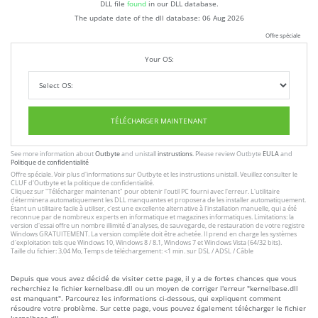
DLL file
found
in our DLL database.
The update date of the dll database:
06 Aug 2026
Offre spéciale
Your OS:
TÉLÉCHARGER MAINTENANT
See more information about
Outbyte
and unistall
instrustions
. Please review Outbyte
EULA
and
Politique de confidentialité
Offre spéciale. Voir plus d'informations sur
Outbyte
et les
instrustions unistall
. Veuillez consulter le
CLUF
d'Outbyte et
la politique de confidentialité
.
Cliquez sur
"Télécharger maintenant"
pour obtenir l'outil PC fourni avec l'erreur. L'utilitaire
déterminera automatiquement les DLL manquantes et proposera de les installer automatiquement.
Étant un utilitaire facile à utiliser, c'est une excellente alternative à l'installation manuelle, qui a été
reconnue par de nombreux experts en informatique et magazines informatiques. Limitations: la
version d'essai offre un nombre illimité d'analyses, de sauvegarde, de restauration de votre registre
Windows GRATUITEMENT. La version complète doit être achetée. Il prend en charge les systèmes
d'exploitation tels que Windows 10, Windows 8 / 8.1, Windows 7 et Windows Vista (64/32 bits).
Taille du fichier: 3,04 Mo, Temps de téléchargement: <1 min. sur DSL / ADSL / Câble
Depuis que vous avez décidé de visiter cette page, il y a de fortes chances que vous
recherchiez le fichier kernelbase.dll ou un moyen de corriger l'erreur "kernelbase.dll
est manquant". Parcourez les informations ci-dessous, qui expliquent comment
résoudre votre problème. Sur cette page, vous pouvez également télécharger le fichier