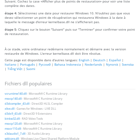
Suivant. Cochez la case «Afficher plus de points de restauration» pour voir une liste
complète des dates.
étape 4:
Sélectionnez une date pour restaurer Windows 10. N'oubliez pas que vous
devez sélectionner un point de récupération qui restaurera Windows à la date à
laquelle le message d'erreur kernelbase.dll ne s'afficherait pas.
étape 5:
Cliquez sur le bouton "Suivant" puis sur "Terminer" pour confirmer votre point
de restauration.
À ce stade, votre ordinateur redémarre normalement et démarre avec la version
restaurée de Windows. L'erreur kernelbase.dll doit être résolue.
Cette page est disponible dans d'autres langues:
English
|
Deutsch
|
Español
|
Italiano
|
Português
|
Русский
|
Bahasa Indonesia
|
Nederlands
|
Nynorsk
|
Svenska
|
Tiếng Việt
|
Suomi
Fichiers dll populaires
vcruntime140.dll
- Microsoft® C Runtime Library
msvcp140.dll
- Microsoft® C Runtime Library
d3dcompiler_43.dll
- Direct3D HLSL Compiler
xlive.dll
- Games for Windows - LIVE DLL
d3dx9_43.dll
- Direct3D 9 Extensions
binkw32.dll
- RAD Video Tools
msvcp120.dll
- Microsoft® C Runtime Library
msvcr110.dll
- Microsoft® C Runtime Library
x3daudio1_7.dll
- 3D Audio Library
wldcore.dll
- Windows Live Client Shared Platform Module