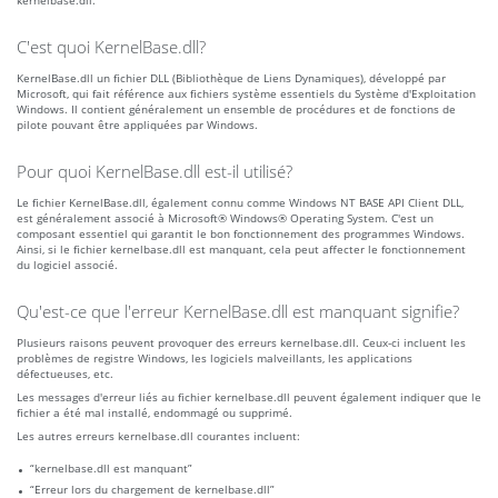
kernelbase.dll.
C'est quoi KernelBase.dll?
KernelBase.dll un fichier DLL (Bibliothèque de Liens Dynamiques), développé par
Microsoft, qui fait référence aux fichiers système essentiels du Système d'Exploitation
Windows. Il contient généralement un ensemble de procédures et de fonctions de
pilote pouvant être appliquées par Windows.
Pour quoi KernelBase.dll est-il utilisé?
Le fichier KernelBase.dll, également connu comme Windows NT BASE API Client DLL,
est généralement associé à Microsoft® Windows® Operating System. C'est un
composant essentiel qui garantit le bon fonctionnement des programmes Windows.
Ainsi, si le fichier kernelbase.dll est manquant, cela peut affecter le fonctionnement
du logiciel associé.
Qu'est-ce que l'erreur KernelBase.dll est manquant signifie?
Plusieurs raisons peuvent provoquer des erreurs kernelbase.dll. Ceux-ci incluent les
problèmes de registre Windows, les logiciels malveillants, les applications
défectueuses, etc.
Les messages d'erreur liés au fichier kernelbase.dll peuvent également indiquer que le
fichier a été mal installé, endommagé ou supprimé.
Les autres erreurs kernelbase.dll courantes incluent:
“kernelbase.dll est manquant”
“Erreur lors du chargement de kernelbase.dll”