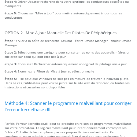
étape 4:
Driver Updater recherche dans votre système les conducteurs obsolètes ou
manquants
étape 5:
Cliquez sur "Mise à jour" pour mettre automatiquement à jour tous les
conducteurs
OPTION 2 - Mise À Jour Manuelle Des Pilotes De Périphériques
étape 1:
Aller à la boîte de recherche Taskbar - écrire Device Manager - choisir Device
Manager
étape 2:
Sélectionnez une catégorie pour consulter les noms des appareils - faites un
clic droit sur celui qui doit être mis à jour
étape 3:
Choisissez Rechercher automatiquement un logiciel de pilotage mis à jour
étape 4:
Examinez le Pilote de Mise à jour et sélectionnez-le
étape 5:
Il se peut que Windows ne soit pas en mesure de trouver le nouveau pilote.
Dans ce cas, l'utilisateur peut voir le pilote sur le site web du fabricant, où toutes les
instructions nécessaires sont disponibles
Méthode 4: Scanner le programme malveillant pour corriger
l'erreur kernelbase.dll
Parfois, l'erreur kernelbase.dll peut se produire en raison de programmes malveillants
sur votre ordinateur. Le logiciel malveillant peut intentionnellement corrompre les
fichiers DLL afin de les remplacer par ses propres fichiers malveillants. Par
conséquent, votre priorité numéro un devrait être d’analyser votre ordinateur à la