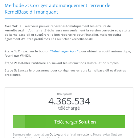
Méthode 2: Corrigez automatiquement l'erreur de
KernelBase.dll manquant
Avec WikiDll Fixer vous pouvez réparer automatiquement les erreurs de
kernelbase.dll. L'utilitaire téléchargera non seulement la version correcte et gratuite
de kernelbase.dll et suggérera le bon répertoire pour l'installer, mais résoudra
également d'autres problèmes liés au fichier kernelbase.dll.
étape 1:
Cliquez sur le bouton
“Télécharger App. ”
pour obtenir un outil automatique,
fourni par WikiDll.
étape 2:
Installez l'utilitaire en suivant les instructions d'installation simples.
étape 3:
Lancez le programme pour corriger vos erreurs kernelbase.dll et d'autres
problèmes.
Offre spéciale
4.365.534
téléchargé
Télécharger
Solution
See more information about
Outbyte
and unistall
instrustions
. Please review Outbyte