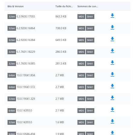
Bits & Version
Taille du fichier
Sommes de contrôle
843.3 KB
6.3.9600.17055
32bit
MD5
SHA1
738.0 KB
6.2.9200.16864
32bit
MD5
SHA1
649.5 KB
6.2.9200.16384
32bit
MD5
SHA1
286.5 KB
6.1.7601.18229
32bit
MD5
SHA1
281.5 KB
6.1.7600.16385
32bit
MD5
SHA1
2.7 MB
10.0.19041.804
64bit
MD5
SHA1
2.7 MB
10.0.19041.572
64bit
MD5
SHA1
2.1 MB
10.0.19041.329
32bit
MD5
SHA1
2.1 MB
10.0.14393.0
64bit
MD5
SHA1
1.6 MB
10.0.14393.0
32bit
MD5
SHA1
1.9 MB
10.0.10586.494
64bit
MD5
SHA1