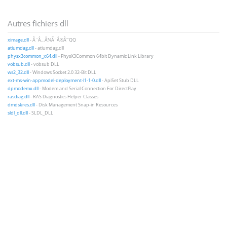
Autres fichiers dll
ximage.dll
- Ã¨Â…Â¾Ã¨Â®Â¯QQ
atiumdag.dll
- atiumdag.dll
physx3common_x64.dll
- PhysX3Common 64bit Dynamic Link Library
vobsub.dll
- vobsub DLL
ws2_32.dll
- Windows Socket 2.0 32-Bit DLL
ext-ms-win-appmodel-deployment-l1-1-0.dll
- ApiSet Stub DLL
dpmodemx.dll
- Modem and Serial Connection For DirectPlay
rasdiag.dll
- RAS Diagnostics Helper Classes
dmdskres.dll
- Disk Management Snap-in Resources
sldl_dll.dll
- SLDL_DLL