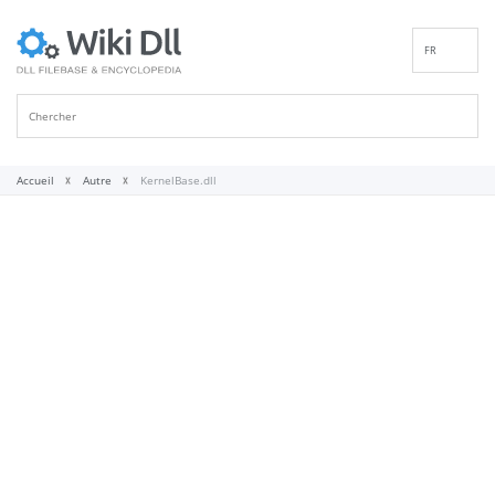
FR
EN
DE
ES
IT
Accueil
Autre
KernelBase.dll
PT
RU
ID
NL
NN
SV
VI
FI