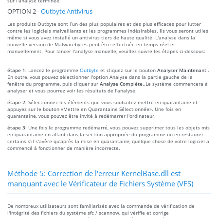
sur l'analyse terminée.
OPTION 2 -
Outbyte Antivirus
Les produits Outbyte sont l’un des plus populaires et des plus efficaces pour lutter
contre les logiciels malveillants et les programmes indésirables. Ils vous seront utiles
même si vous avez installé un antivirus tiers de haute qualité. L'analyse dans la
nouvelle version de Malwarebytes peut être effectuée en temps réel et
manuellement. Pour lancer l'analyse manuelle, veuillez suivre les étapes ci-dessous:
étape 1:
Lancez le programme
Outbyte
et cliquez sur le bouton
Analyser Maintenant
.
En outre, vous pouvez sélectionner l'option Analyse dans la partie gauche de la
fenêtre du programme, puis cliquer sur
Analyse Complète.
.Le système commencera à
analyser et vous pourrez voir les résultats de l'analyse.
étape 2:
Sélectionnez les éléments que vous souhaitez mettre en quarantaine et
appuyez sur le bouton «Mettre en Quarantaine Sélectionnée». Une fois en
quarantaine, vous pouvez être invité à redémarrer l'ordinateur.
étape 3:
Une fois le programme redémarré, vous pouvez supprimer tous les objets mis
en quarantaine en allant dans la section appropriée du programme ou en restaurer
certains s'il s'avère qu'après la mise en quarantaine, quelque chose de votre logiciel a
commencé à fonctionner de manière incorrecte.
Méthode 5: Correction de l'erreur KernelBase.dll est
manquant avec le Vérificateur de Fichiers Système (VFS)
De nombreux utilisateurs sont familiarisés avec la commande de vérification de
l'intégrité des fichiers du système sfc / scannow, qui vérifie et corrige