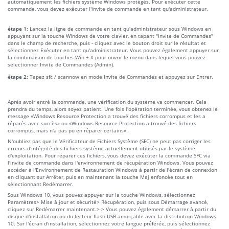
automatiquement les fichiers système Windows protégés. Pour exécuter cette
commande, vous devez exécuter l'invite de commande en tant qu'administrateur.
étape 1:
Lancez la ligne de commande en tant qu'administrateur sous Windows en
appuyant sur la touche Windows de votre clavier, en tapant "Invite de Commandes"
dans le champ de recherche, puis - cliquez avec le bouton droit sur le résultat et
sélectionnez Exécuter en tant qu'administrateur. Vous pouvez également appuyer sur
la combinaison de touches Win + X pour ouvrir le menu dans lequel vous pouvez
sélectionner Invite de Commandes (Admin).
étape 2:
Tapez sfc / scannow en mode Invite de Commandes et appuyez sur Entrer.
Après avoir entré la commande, une vérification du système va commencer. Cela
prendra du temps, alors soyez patient. Une fois l'opération terminée, vous obtenez le
message «Windows Resource Protection a trouvé des fichiers corrompus et les a
réparés avec succès» ou «Windows Resource Protection a trouvé des fichiers
corrompus, mais n'a pas pu en réparer certains».
N'oubliez pas que le Vérificateur de Fichiers Système (SFC) ne peut pas corriger les
erreurs d'intégrité des fichiers système actuellement utilisés par le système
d'exploitation. Pour réparer ces fichiers, vous devez exécuter la commande SFC via
l'invite de commande dans l'environnement de récupération Windows. Vous pouvez
accéder à l'Environnement de Restauration Windows à partir de l'écran de connexion
en cliquant sur Arrêter, puis en maintenant la touche Maj enfoncée tout en
sélectionnant Redémarrer.
Sous Windows 10, vous pouvez appuyer sur la touche Windows, sélectionnez
Paramètres> Mise à jour et sécurité> Récupération, puis sous Démarrage avancé,
cliquez sur Redémarrer maintenant.> > Vous pouvez également démarrer à partir du
disque d'installation ou du lecteur flash USB amorçable avec la distribution Windows
10. Sur l'écran d'installation, sélectionnez votre langue préférée, puis sélectionnez