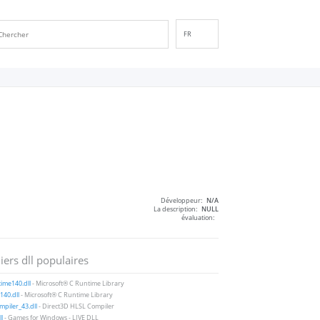
FR
EN
DE
ES
IT
PT
RU
ID
NL
Développeur:
N/A
NN
La description:
NULL
évaluation:
SV
VI
iers dll populaires
FI
ime140.dll
- Microsoft® C Runtime Library
40.dll
- Microsoft® C Runtime Library
piler_43.dll
- Direct3D HLSL Compiler
ll
- Games for Windows - LIVE DLL