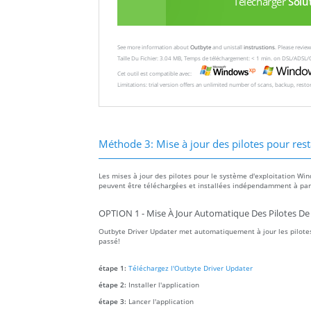
Télécharger
Solu
See more information about
Outbyte
and unistall
instrustions
. Please revi
Taille Du Fichier: 3.04 MB, Temps de téléchargement: < 1 min. on DSL/ADSL/
Cet outil est compatible avec:
Limitations: trial version offers an unlimited number of scans, backup, rest
Méthode 3: Mise à jour des pilotes pour rest
Les mises à jour des pilotes pour le système d'exploitation Win
peuvent être téléchargées et installées indépendamment à parti
OPTION 1 - Mise À Jour Automatique Des Pilotes De
Outbyte Driver Updater met automatiquement à jour les pilotes
passé!
étape 1:
Téléchargez l'Outbyte Driver Updater
étape 2:
Installer l'application
étape 3:
Lancer l'application