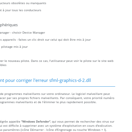
ducteurs obsolètes ou manquants
t à jour tous les conducteurs
iphériques
Manager - choisir Device Manager
ppareils - faites un clic droit sur celui qui doit être mis à jour
pilotage mis à jour
 le nouveau pilote. Dans ce cas, l'utilisateur peut voir le pilote sur le site web
ibles
 pour corriger l'erreur sfml-graphics-d-2.dll
on de programmes malveillants sur votre ordinateur. Le logiciel malveillant peut
acer par ses propres fichiers malveillants. Par conséquent, votre priorité numéro
rogrammes malveillants et de l’éliminer le plus rapidement possible.
ntégrée appelée
"Windows Defender"
, qui vous permet de rechercher des virus sur
qui est difficile à supprimer avec un système d'exploitation en cours d'exécution.
aux paramètres (icône Démarrer - Icône d'Engrenage ou touche Windows + I),