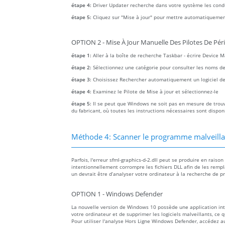
étape 4:
Driver Updater recherche dans votre système les con
étape 5:
Cliquez sur "Mise à jour" pour mettre automatiquemen
OPTION 2 - Mise À Jour Manuelle Des Pilotes De Pér
étape 1:
Aller à la boîte de recherche Taskbar - écrire Device 
étape 2:
Sélectionnez une catégorie pour consulter les noms des a
étape 3:
Choisissez Rechercher automatiquement un logiciel de 
étape 4:
Examinez le Pilote de Mise à jour et sélectionnez-le
étape 5:
Il se peut que Windows ne soit pas en mesure de trouver
du fabricant, où toutes les instructions nécessaires sont dispon
Méthode 4: Scanner le programme malveillant
Parfois, l'erreur sfml-graphics-d-2.dll peut se produire en rais
intentionnellement corrompre les fichiers DLL afin de les rempl
un devrait être d’analyser votre ordinateur à la recherche de p
OPTION 1 - Windows Defender
La nouvelle version de Windows 10 possède une application i
votre ordinateur et de supprimer les logiciels malveillants, ce 
Pour utiliser l'analyse Hors Ligne Windows Defender, accédez 