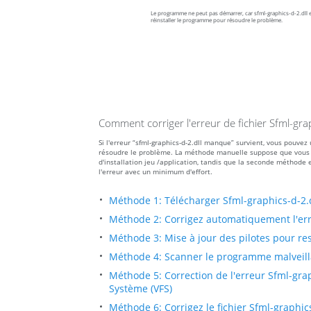
Le programme ne peut pas démarrer, car sfml-graphics-d-2.dll e
réinstaller le programme pour résoudre le problème.
Comment corriger l'erreur de fichier Sfml-gr
Si l'erreur “sfml-graphics-d-2.dll manque” survient, vous pouve
résoudre le problème. La méthode manuelle suppose que vous télé
d'installation jeu /application, tandis que la seconde méthod
l'erreur avec un minimum d'effort.
Méthode 1: Télécharger Sfml-graphics-d-2.
Méthode 2: Corrigez automatiquement l'er
Méthode 3: Mise à jour des pilotes pour res
Méthode 4: Scanner le programme malveillan
Méthode 5: Correction de l'erreur Sfml-grap
Système (VFS)
Méthode 6: Corrigez le fichier Sfml-graphic