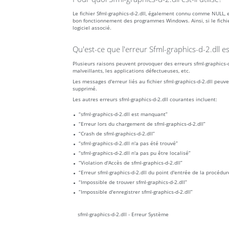
Le fichier Sfml-graphics-d-2.dll, également connu comme NULL, 
bon fonctionnement des programmes Windows. Ainsi, si le fichie
logiciel associé.
Qu'est-ce que l'erreur Sfml-graphics-d-2.dll e
Plusieurs raisons peuvent provoquer des erreurs sfml-graphics-d-
malveillants, les applications défectueuses, etc.
Les messages d'erreur liés au fichier sfml-graphics-d-2.dll peu
supprimé.
Les autres erreurs sfml-graphics-d-2.dll courantes incluent:
“sfml-graphics-d-2.dll est manquant”
“Erreur lors du chargement de sfml-graphics-d-2.dll”
“Crash de sfml-graphics-d-2.dll”
“sfml-graphics-d-2.dll n'a pas été trouvé”
“sfml-graphics-d-2.dll n'a pas pu être localisé”
“Violation d'Accès de sfml-graphics-d-2.dll”
“Erreur sfml-graphics-d-2.dll du point d'entrée de la procédur
“Impossible de trouver sfml-graphics-d-2.dll”
“Impossible d'enregistrer sfml-graphics-d-2.dll”
sfml-graphics-d-2.dll - Erreur Système