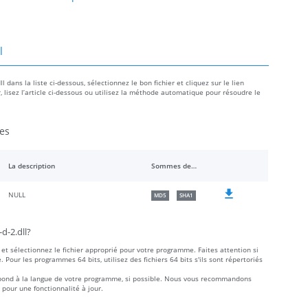
l
 dans la liste ci-dessous, sélectionnez le bon fichier et cliquez sur le lien
r, lisez l’article ci-dessous ou utilisez la méthode automatique pour résoudre le
es
La description
Sommes de contrôle
NULL
MD5
SHA1
d-2.dll?
et sélectionnez le fichier approprié pour votre programme. Faites attention si
é. Pour les programmes 64 bits, utilisez des fichiers 64 bits s'ils sont répertoriés
rrespond à la langue de votre programme, si possible. Nous vous recommandons
 pour une fonctionnalité à jour.