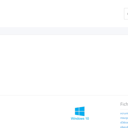
Fich
vcrunt
msvcp1
d3dcom
xlive.d