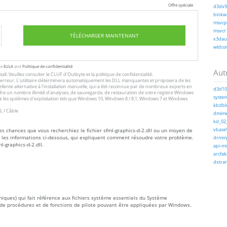
Offre spéciale
d3dx9_
binkw3
msvcp1
msvcr1
TÉLÉCHARGER MAINTENANT
x3daud
wldcor
te
EULA
and
Politique de confidentialité
Autr
tall
. Veuillez consulter le
CLUF
d'Outbyte et
la politique de confidentialité
.
 l'erreur. L'utilitaire déterminera automatiquement les DLL manquantes et proposera de les
excellente alternative à l'installation manuelle, qui a été reconnue par de nombreux experts en
d3d10c
offre un nombre illimité d'analyses, de sauvegarde, de restauration de votre registre Windows
system
 les systèmes d'exploitation tels que Windows 10, Windows 8 / 8.1, Windows 7 et Windows
kbdblr
L / Câble
dmime.
kd_02_
tes chances que vous recherchiez le fichier sfml-graphics-d-2.dll ou un moyen de
vbase9
ez les informations ci-dessous, qui expliquent comment résoudre votre problème.
drmmg
l-graphics-d-2.dll.
api-ms
arcfak
dxtran
amiques) qui fait référence aux fichiers système essentiels du Système
de procédures et de fonctions de pilote pouvant être appliquées par Windows.