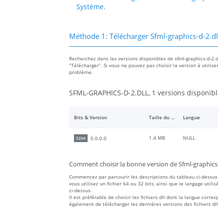
Système.
Méthode 1: Télécharger Sfml-graphics-d-2.dl
Recherchez dans les versions disponibles de sfml-graphics-d-2.dll
“Télécharger”. Si vous ne pouvez pas choisir la version à utilise
problème.
SFML-GRAPHICS-D-2.DLL, 1 versions disponibl
Bits & Version
Taille du fichier
Langue
1.4 MB
NULL
0.0.0.0
32bit
Comment choisir la bonne version de Sfml-graphics-
Commencez par parcourir les descriptions du tableau ci-dessus 
vous utilisez un fichier 64 ou 32 bits, ainsi que le langage utilis
ci-dessus.
Il est préférable de choisir les fichiers dll dont la langue co
également de télécharger les dernières versions des fichiers dll