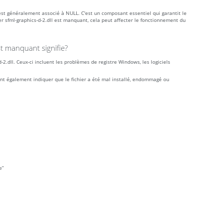
est généralement associé à NULL. C'est un composant essentiel qui garantit le
r sfml-graphics-d-2.dll est manquant, cela peut affecter le fonctionnement du
st manquant signifie?
2.dll. Ceux-ci incluent les problèmes de registre Windows, les logiciels
vent également indiquer que le fichier a été mal installé, endommagé ou
e”