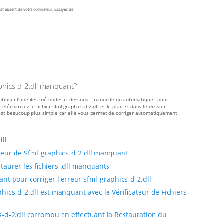
st absent de votre ordinateur. Essayez de
aphics-d-2.dll manquant?
z utiliser l'une des méthodes ci-dessous - manuelle ou automatique - pour
chargiez le fichier sfml-graphics-d-2.dll et le placiez dans le dossier
e est beaucoup plus simple car elle vous permet de corriger automatiquement
dll
reur de Sfml-graphics-d-2.dll manquant
taurer les fichiers .dll manquants
t pour corriger l'erreur sfml-graphics-d-2.dll
hics-d-2.dll est manquant avec le Vérificateur de Fichiers
s-d-2.dll corrompu en effectuant la Restauration du