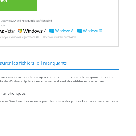
tion
ew Outbyte
EULA
and
Politique de confidentialité
Cable
ore of your windows registry for FREE. Full version must be purchased.
aurer les fichiers .dll manquants
dows, ainsi que pour les adaptateurs réseau, les écrans, les imprimantes, etc.
r du Windows Update Center ou en utilisant des utilitaires spécialisés.
 Périphériques
 sous Windows. Les mises à jour de routine des pilotes font désormais partie du