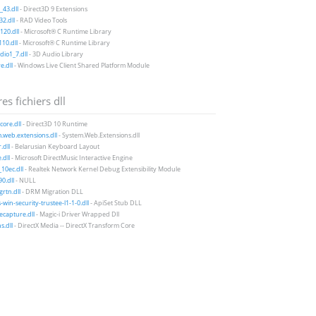
43.dll
- Direct3D 9 Extensions
2.dll
- RAD Video Tools
20.dll
- Microsoft® C Runtime Library
10.dll
- Microsoft® C Runtime Library
io1_7.dll
- 3D Audio Library
e.dll
- Windows Live Client Shared Platform Module
es fichiers dll
ore.dll
- Direct3D 10 Runtime
.web.extensions.dll
- System.Web.Extensions.dll
.dll
- Belarusian Keyboard Layout
dll
- Microsoft DirectMusic Interactive Engine
10ec.dll
- Realtek Network Kernel Debug Extensibility Module
0.dll
- NULL
rtn.dll
- DRM Migration DLL
-win-security-trustee-l1-1-0.dll
- ApiSet Stub DLL
ecapture.dll
- Magic-i Driver Wrapped Dll
s.dll
- DirectX Media -- DirectX Transform Core