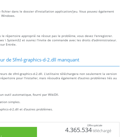
e fichier dans le dossier d'installation application/jeu. Vous pouvez également
me Windows.
ns le répertoire approprié ne résout pas le problème, vous devez l'enregistrer.
dows \ System32 et ouvrez l'invite de commande avec les droits d'administrateur.
 sur Entrée.
ur de Sfml-graphics-d-2.dll manquant
urs de sfml-graphics-d-2.dll. L'utilitaire téléchargera non seulement la version
n répertoire pour l'installer, mais résoudra également d'autres problèmes liés au
un outil automatique, fourni par WikiDll.
llation simples.
phics-d-2.dll et d'autres problèmes.
Offre spéciale
4.365.534
téléchargé