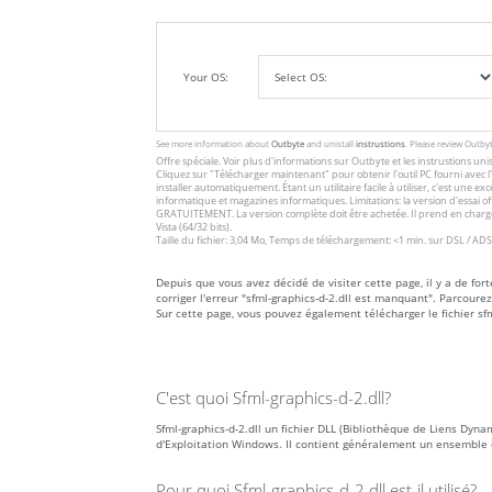
Your OS:
See more information about
Outbyte
and unistall
instrustions
. Please review Outby
Offre spéciale. Voir plus d'informations sur
Outbyte
et les
instrustions unis
Cliquez sur
"Télécharger maintenant"
pour obtenir l'outil PC fourni avec
installer automatiquement. Étant un utilitaire facile à utiliser, c'est une 
informatique et magazines informatiques. Limitations: la version d'essai 
GRATUITEMENT. La version complète doit être achetée. Il prend en charge
Vista (64/32 bits).
Taille du fichier: 3,04 Mo, Temps de téléchargement: <1 min. sur DSL / ADS
Depuis que vous avez décidé de visiter cette page, il y a de for
corriger l'erreur "sfml-graphics-d-2.dll est manquant". Parcour
Sur cette page, vous pouvez également télécharger le fichier sfm
C'est quoi Sfml-graphics-d-2.dll?
Sfml-graphics-d-2.dll un fichier DLL (Bibliothèque de Liens Dyn
d'Exploitation Windows. Il contient généralement un ensemble 
Pour quoi Sfml-graphics-d-2.dll est-il utilisé?