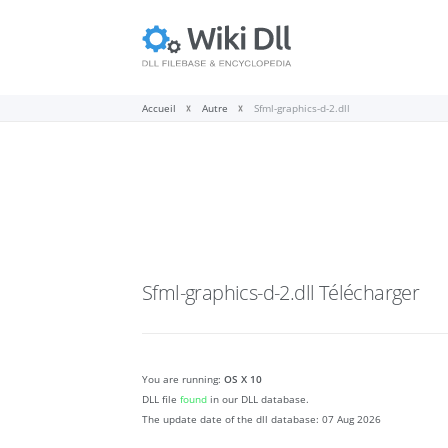
Accueil
Autre
Sfml-graphics-d-2.dll
Sfml-graphics-d-2.dll
Télécharger
You are running:
OS X 10
DLL file
found
in our DLL database.
The update date of the dll database:
07 Aug 2026