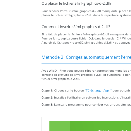
Où placer le fichier Sfml-graphics-d-2.dll?
Pour réparer l'erreur «sfml-graphics-d-2.dll manquant», placez l
placer le fichier sfml-graphics-d-2.dll dans le répertoire systè
Comment inscrire Sfml-graphics-d-2.dll?
Si le fait de placer le fichier sfml-graphics-d-2.dll manquant da
Pour ce faire, copiez votre fichier DLL dans le dossier C: \ Win
A partir de là, tapez «regsvr32 sfml-graphics-d-2.dll» et appuyez
Méthode 2: Corrigez automatiquement l'erre
Avec WikiDll Fixer vous pouvez réparer automatiquement les erre
correcte et gratuite de sfml-graphics-d-2.dll et suggérera le bo
fichier sfml-graphics-d-2.dll.
étape 1:
Cliquez sur le bouton
“Télécharger App. ”
pour obtenir 
étape 2:
Installez l'utilitaire en suivant les instructions d'insta
étape 3:
Lancez le programme pour corriger vos erreurs sfml-gra