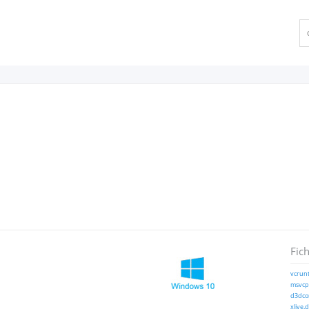
Fich
vcrunt
msvcp1
d3dcom
xlive.d