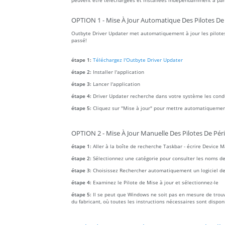
peuvent être téléchargées et installées indépendamment à parti
OPTION 1 - Mise À Jour Automatique Des Pilotes De
Outbyte Driver Updater met automatiquement à jour les pilotes
passé!
étape 1:
Téléchargez l'Outbyte Driver Updater
étape 2:
Installer l'application
étape 3:
Lancer l'application
étape 4:
Driver Updater recherche dans votre système les con
étape 5:
Cliquez sur "Mise à jour" pour mettre automatiquemen
OPTION 2 - Mise À Jour Manuelle Des Pilotes De Pér
étape 1:
Aller à la boîte de recherche Taskbar - écrire Device 
étape 2:
Sélectionnez une catégorie pour consulter les noms des a
étape 3:
Choisissez Rechercher automatiquement un logiciel de 
étape 4:
Examinez le Pilote de Mise à jour et sélectionnez-le
étape 5:
Il se peut que Windows ne soit pas en mesure de trouver
du fabricant, où toutes les instructions nécessaires sont dispon