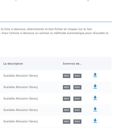
 liste ci-dessous, sélectionnez le bon fichier et cliquez sur le lien
r, lisez l’article ci-dessous ou utilisez la méthode automatique pour résoudre le
La description
Sommes de contrôle
Scalable Allocator library
MD5
SHA1
Scalable Allocator library
MD5
SHA1
Scalable Allocator library
MD5
SHA1
Scalable Allocator library
MD5
SHA1
Scalable Allocator library
MD5
SHA1