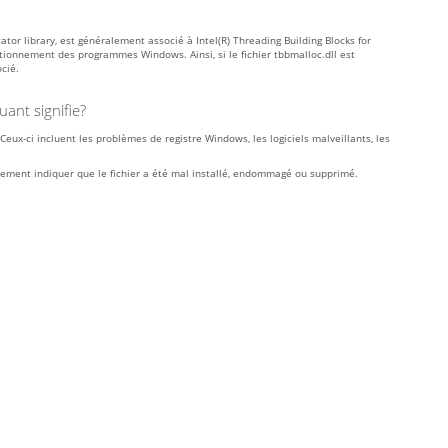
tor library, est généralement associé à Intel(R) Threading Building Blocks for
tionnement des programmes Windows. Ainsi, si le fichier tbbmalloc.dll est
cié.
ant signifie?
eux-ci incluent les problèmes de registre Windows, les logiciels malveillants, les
alement indiquer que le fichier a été mal installé, endommagé ou supprimé.