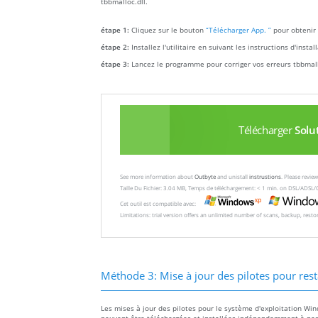
tbbmalloc.dll.
étape 1:
Cliquez sur le bouton
“Télécharger App. ”
pour obtenir 
étape 2:
Installez l'utilitaire en suivant les instructions d'insta
étape 3:
Lancez le programme pour corriger vos erreurs tbbmall
Télécharger
Solu
See more information about
Outbyte
and unistall
instrustions
. Please revi
Taille Du Fichier: 3.04 MB, Temps de téléchargement: < 1 min. on DSL/ADSL/
Cet outil est compatible avec:
Limitations: trial version offers an unlimited number of scans, backup, rest
Méthode 3: Mise à jour des pilotes pour rest
Les mises à jour des pilotes pour le système d'exploitation Win