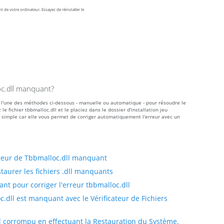
 de votre ordinateur. Essayez de réinstaller le
oc.dll manquant?
er l'une des méthodes ci-dessous - manuelle ou automatique - pour résoudre le
fichier tbbmalloc.dll et le placiez dans le dossier d'installation jeu
 simple car elle vous permet de corriger automatiquement l'erreur avec un
reur de Tbbmalloc.dll manquant
taurer les fichiers .dll manquants
t pour corriger l'erreur tbbmalloc.dll
.dll est manquant avec le Vérificateur de Fichiers
ll corrompu en effectuant la Restauration du Système.