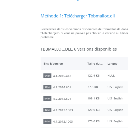
Méthode 1: Télécharger Tbbmalloc.dll
Recherchez dans les versions disponibles de tbbmalloc.dll dans la
“Télécharger”. Si vous ne pouvez pas choisir la version à utilise
problème.
TBBMALLOC.DLL, 6 versions disponibles
Bits & Version
Taille du fichier
Langue
122.9 KB
NULL
4.4.2016.412
64bit
77.6 KB
U.S. English
4.2.2014.601
32bit
109.1 KB
U.S. English
4.2.2014.601
64bit
120.0 KB
U.S. English
4.1.2012.1003
32bit
170.0 KB
U.S. English
4.1.2012.1003
64bit