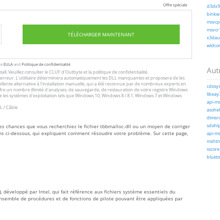
Offre spéciale
d3dx9_
binkw3
msvcp1
msvcr1
TÉLÉCHARGER MAINTENANT
x3daud
wldcor
te
EULA
and
Politique de confidentialité
Autr
tall
. Veuillez consulter le
CLUF
d'Outbyte et
la politique de confidentialité
.
 l'erreur. L'utilitaire déterminera automatiquement les DLL manquantes et proposera de les
excellente alternative à l'installation manuelle, qui a été reconnue par de nombreux experts en
cdosys
offre un nombre illimité d'analyses, de sauvegarde, de restauration de votre registre Windows
libeay
 les systèmes d'exploitation tels que Windows 10, Windows 8 / 8.1, Windows 7 et Windows
api-ms
L / Câble
asohel
dimsro
tes chances que vous recherchiez le fichier tbbmalloc.dll ou un moyen de corriger
sdohlp
ons ci-dessous, qui expliquent comment résoudre votre problème. Sur cette page,
api-ms
mshtml
sscore.
blueto
 développé par Intel, qui fait référence aux fichiers système essentiels du
nsemble de procédures et de fonctions de pilote pouvant être appliquées par