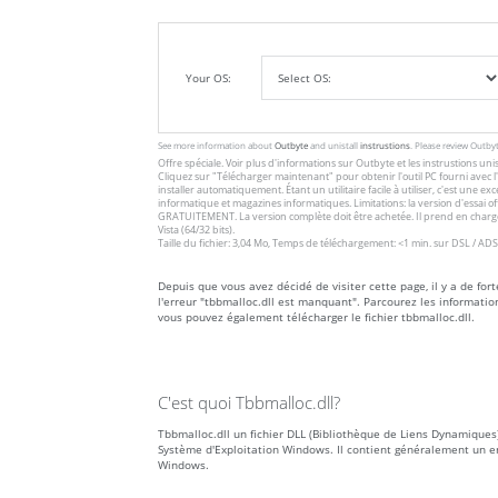
Your OS:
See more information about
Outbyte
and unistall
instrustions
. Please review Outby
Offre spéciale. Voir plus d'informations sur
Outbyte
et les
instrustions unis
Cliquez sur
"Télécharger maintenant"
pour obtenir l'outil PC fourni avec
installer automatiquement. Étant un utilitaire facile à utiliser, c'est une 
informatique et magazines informatiques. Limitations: la version d'essai 
GRATUITEMENT. La version complète doit être achetée. Il prend en charge
Vista (64/32 bits).
Taille du fichier: 3,04 Mo, Temps de téléchargement: <1 min. sur DSL / ADS
Depuis que vous avez décidé de visiter cette page, il y a de for
l'erreur "tbbmalloc.dll est manquant". Parcourez les informati
vous pouvez également télécharger le fichier tbbmalloc.dll.
C'est quoi Tbbmalloc.dll?
Tbbmalloc.dll un fichier DLL (Bibliothèque de Liens Dynamiques),
Système d'Exploitation Windows. Il contient généralement un e
Windows.