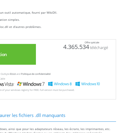
un outil automatique, fourni par WikiDll.
llation simples.
oc.dll et d'autres problèmes.
Offre spéciale
4.365.534
téléchargé
tion
ew Outbyte
EULA
and
Politique de confidentialité
Cable
ore of your windows registry for FREE. Full version must be purchased.
aurer les fichiers .dll manquants
dows, ainsi que pour les adaptateurs réseau, les écrans, les imprimantes, etc.