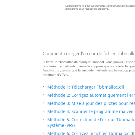
Le programme ne peut pas démarrer, car tbbmalloc.dll est absent
programme pour résoudre le problème.
Comment corriger l'erreur de fichier Tbbmall
Si l'erreur “tbbmalloc.dll manque” survient, vous pouvez utilis
problème. La méthode manuelle suppose que vous téléchargiez le 
/application, tandis que la seconde méthode est beaucoup plus
minimum d'effort.
Méthode 1: Télécharger Tbbmalloc.dll
Méthode 2: Corrigez automatiquement l'er
Méthode 3: Mise à jour des pilotes pour res
Méthode 4: Scanner le programme malveillan
Méthode 5: Correction de l'erreur Tbbmalloc
Système (VFS)
Méthode 6: Corrigez le fichier Tbbmalloc.d