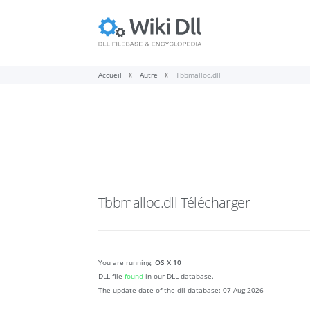
Accueil
Autre
Tbbmalloc.dll
Tbbmalloc.dll
Télécharger
You are running:
OS X 10
DLL file
found
in our DLL database.
The update date of the dll database:
07 Aug 2026