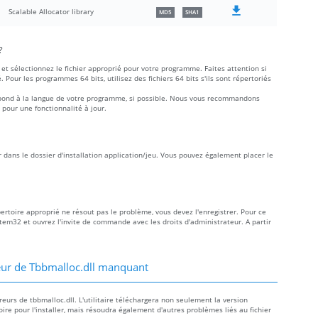
Scalable Allocator library
MD5
SHA1
?
et sélectionnez le fichier approprié pour votre programme. Faites attention si
é. Pour les programmes 64 bits, utilisez des fichiers 64 bits s'ils sont répertoriés
rrespond à la langue de votre programme, si possible. Nous vous recommandons
 pour une fonctionnalité à jour.
r dans le dossier d'installation application/jeu. Vous pouvez également placer le
épertoire approprié ne résout pas le problème, vous devez l'enregistrer. Pour ce
ystem32 et ouvrez l'invite de commande avec les droits d'administrateur. A partir
eur de Tbbmalloc.dll manquant
urs de tbbmalloc.dll. L'utilitaire téléchargera non seulement la version
oire pour l'installer, mais résoudra également d'autres problèmes liés au fichier