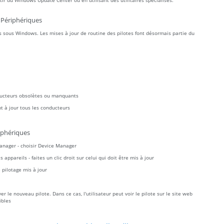
r du Windows Update Center ou en utilisant des utilitaires spécialisés.
 Périphériques
 sous Windows. Les mises à jour de routine des pilotes font désormais partie du
ducteurs obsolètes ou manquants
t à jour tous les conducteurs
iphériques
Manager - choisir Device Manager
ppareils - faites un clic droit sur celui qui doit être mis à jour
pilotage mis à jour
 le nouveau pilote. Dans ce cas, l'utilisateur peut voir le pilote sur le site web
ibles