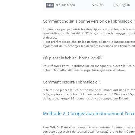
57.2 KB
U.S. English
3.0.2010.406
64bit
Comment choisir la bonne version de Tbbmalloc.dll
Commencez par parcourir les descriptions du tableau ci-dessus 
vous utilisez un fichier 64 ou 32 bits, ainsi que le langage utilis
ci-dessus.
Il est préférable de choisir les fichiers dll dont la langue co
également de télécharger les dernières versions des fichiers dll
Où placer le fichier Tbbmalloc.dll?
Pour réparer l'erreur «tbbmalloc.dll manquant», placez le fichie
fichier tbbmalloc.dll dans le répertoire système Windows.
Comment inscrire Tbbmalloc.dll?
Si le fait de placer le fichier tbbmalloc.dll manquant dans le r
faire, copiez votre fichier DLL dans le dossier C: \ Windows \ S
de là, tapez «regsvr32 tbbmalloc.dll» et appuyez sur Entrée.
Méthode 2: Corrigez automatiquement l'err
Avec WikiDll Fixer vous pouvez réparer automatiquement les erre
correcte et gratuite de tbbmalloc.dll et suggérera le bon répert