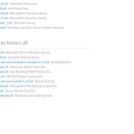
43.dll
- Direct3D 9 Extensions
2.dll
- RAD Video Tools
20.dll
- Microsoft® C Runtime Library
10.dll
- Microsoft® C Runtime Library
io1_7.dll
- 3D Audio Library
e.dll
- Windows Live Client Shared Platform Module
es fichiers dll
.dll
- Microsoft CDO for Windows Library
32.dll
- OpenSSL Shared Library
-win-core-localization-obsolete-l1-2-0.dll
- ApiSet Stub DLL
per.dll
- Advanced System Optimizer
am.dll
- Key Roaming DIMS Provider DLL
.dll
- NPS SDO Helper Component
-win-core-sysinfo-l1-2-0.dll
- ApiSet Stub DLL
ed.dll
- Microsoft® HTML Editing Component
dll
- Server Service Core DLL
othapis.dll
- Bluetooth Usermode Api host