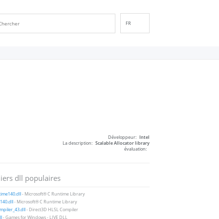
FR
EN
DE
ES
IT
PT
RU
ID
NL
Développeur:
Intel
NN
La description:
Scalable Allocator library
évaluation:
SV
VI
iers dll populaires
FI
ime140.dll
- Microsoft® C Runtime Library
40.dll
- Microsoft® C Runtime Library
piler_43.dll
- Direct3D HLSL Compiler
ll
- Games for Windows - LIVE DLL