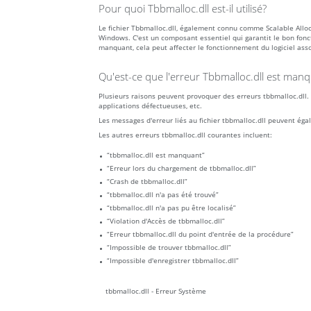
Pour quoi Tbbmalloc.dll est-il utilisé?
Le fichier Tbbmalloc.dll, également connu comme Scalable Alloca
Windows. C'est un composant essentiel qui garantit le bon fonc
manquant, cela peut affecter le fonctionnement du logiciel asso
Qu'est-ce que l'erreur Tbbmalloc.dll est manqu
Plusieurs raisons peuvent provoquer des erreurs tbbmalloc.dll. C
applications défectueuses, etc.
Les messages d'erreur liés au fichier tbbmalloc.dll peuvent ég
Les autres erreurs tbbmalloc.dll courantes incluent:
“tbbmalloc.dll est manquant”
“Erreur lors du chargement de tbbmalloc.dll”
“Crash de tbbmalloc.dll”
“tbbmalloc.dll n'a pas été trouvé”
“tbbmalloc.dll n'a pas pu être localisé”
“Violation d'Accès de tbbmalloc.dll”
“Erreur tbbmalloc.dll du point d'entrée de la procédure”
“Impossible de trouver tbbmalloc.dll”
“Impossible d'enregistrer tbbmalloc.dll”
tbbmalloc.dll - Erreur Système