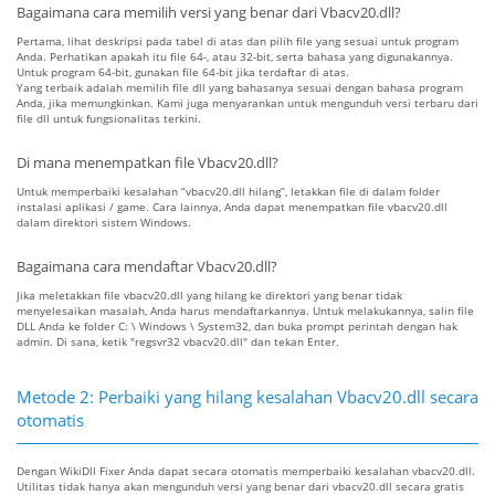
Bagaimana cara memilih versi yang benar dari Vbacv20.dll?
Pertama, lihat deskripsi pada tabel di atas dan pilih file yang sesuai untuk program
Anda. Perhatikan apakah itu file 64-, atau 32-bit, serta bahasa yang digunakannya.
Untuk program 64-bit, gunakan file 64-bit jika terdaftar di atas.
Yang terbaik adalah memilih file dll yang bahasanya sesuai dengan bahasa program
Anda, jika memungkinkan. Kami juga menyarankan untuk mengunduh versi terbaru dari
file dll untuk fungsionalitas terkini.
Di mana menempatkan file Vbacv20.dll?
Untuk memperbaiki kesalahan “vbacv20.dll hilang”, letakkan file di dalam folder
instalasi aplikasi / game. Cara lainnya, Anda dapat menempatkan file vbacv20.dll
dalam direktori sistem Windows.
Bagaimana cara mendaftar Vbacv20.dll?
Jika meletakkan file vbacv20.dll yang hilang ke direktori yang benar tidak
menyelesaikan masalah, Anda harus mendaftarkannya. Untuk melakukannya, salin file
DLL Anda ke folder C: \ Windows \ System32, dan buka prompt perintah dengan hak
admin. Di sana, ketik "regsvr32 vbacv20.dll" dan tekan Enter.
Metode 2: Perbaiki yang hilang kesalahan Vbacv20.dll secara
otomatis
Dengan WikiDll Fixer Anda dapat secara otomatis memperbaiki kesalahan vbacv20.dll.
Utilitas tidak hanya akan mengunduh versi yang benar dari vbacv20.dll secara gratis