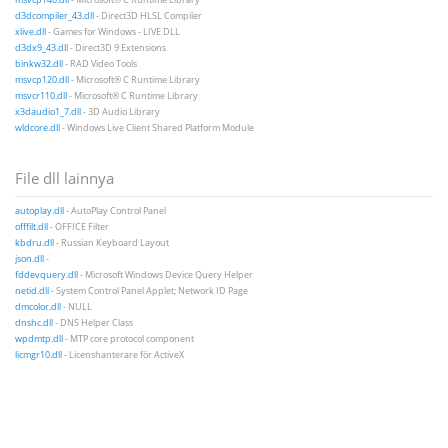
d3dcompiler_43.dll
- Direct3D HLSL Compiler
xlive.dll
- Games for Windows - LIVE DLL
d3dx9_43.dll
- Direct3D 9 Extensions
binkw32.dll
- RAD Video Tools
msvcp120.dll
- Microsoft® C Runtime Library
msvcr110.dll
- Microsoft® C Runtime Library
x3daudio1_7.dll
- 3D Audio Library
wldcore.dll
- Windows Live Client Shared Platform Module
File dll lainnya
autoplay.dll
- AutoPlay Control Panel
offfilt.dll
- OFFICE Filter
kbdru.dll
- Russian Keyboard Layout
json.dll
-
fddevquery.dll
- Microsoft Windows Device Query Helper
netid.dll
- System Control Panel Applet; Network ID Page
dmcolor.dll
- NULL
dnshc.dll
- DNS Helper Class
wpdmtp.dll
- MTP core protocol component
licmgr10.dll
- Licenshanterare för ActiveX