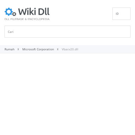
ID
EN
DE
ES
FR
Rumah
Microsoft Corporation
Vbacv20.dll
IT
PT
RU
NL
NN
SV
VI
FI