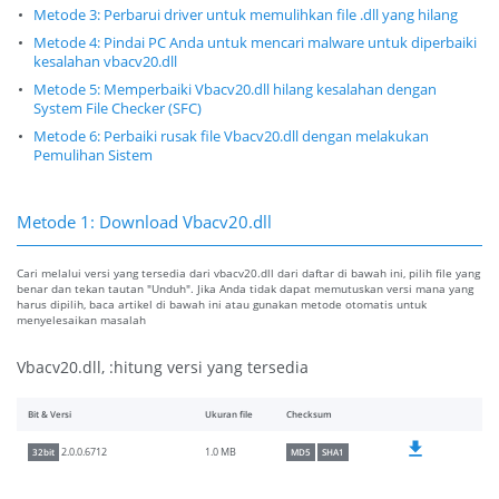
Metode 3: Perbarui driver untuk memulihkan file .dll yang hilang
Metode 4: Pindai PC Anda untuk mencari malware untuk diperbaiki
kesalahan vbacv20.dll
Metode 5: Memperbaiki Vbacv20.dll hilang kesalahan dengan
System File Checker (SFC)
Metode 6: Perbaiki rusak file Vbacv20.dll dengan melakukan
Pemulihan Sistem
Metode 1: Download Vbacv20.dll
Cari melalui versi yang tersedia dari vbacv20.dll dari daftar di bawah ini, pilih file yang
benar dan tekan tautan "Unduh". Jika Anda tidak dapat memutuskan versi mana yang
harus dipilih, baca artikel di bawah ini atau gunakan metode otomatis untuk
menyelesaikan masalah
Vbacv20.dll, :hitung versi yang tersedia
Bit & Versi
Ukuran file
Checksum
1.0 MB
2.0.0.6712
32bit
MD5
SHA1