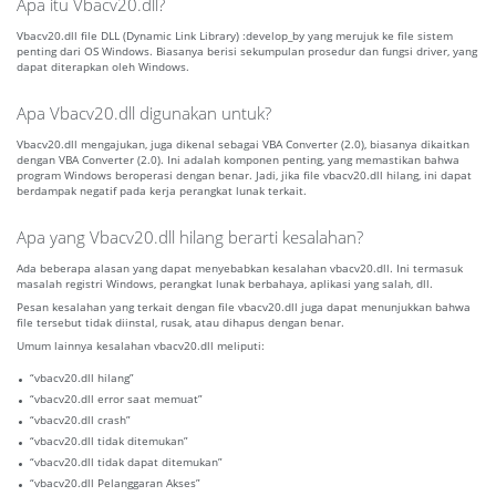
Apa itu Vbacv20.dll?
Vbacv20.dll file DLL (Dynamic Link Library) :develop_by yang merujuk ke file sistem
penting dari OS Windows. Biasanya berisi sekumpulan prosedur dan fungsi driver, yang
dapat diterapkan oleh Windows.
Apa Vbacv20.dll digunakan untuk?
Vbacv20.dll mengajukan, juga dikenal sebagai VBA Converter (2.0), biasanya dikaitkan
dengan VBA Converter (2.0). Ini adalah komponen penting, yang memastikan bahwa
program Windows beroperasi dengan benar. Jadi, jika file vbacv20.dll hilang, ini dapat
berdampak negatif pada kerja perangkat lunak terkait.
Apa yang Vbacv20.dll hilang berarti kesalahan?
Ada beberapa alasan yang dapat menyebabkan kesalahan vbacv20.dll. Ini termasuk
masalah registri Windows, perangkat lunak berbahaya, aplikasi yang salah, dll.
Pesan kesalahan yang terkait dengan file vbacv20.dll juga dapat menunjukkan bahwa
file tersebut tidak diinstal, rusak, atau dihapus dengan benar.
Umum lainnya kesalahan vbacv20.dll meliputi:
“vbacv20.dll hilang”
“vbacv20.dll error saat memuat”
“vbacv20.dll crash”
“vbacv20.dll tidak ditemukan”
“vbacv20.dll tidak dapat ditemukan”
“vbacv20.dll Pelanggaran Akses”