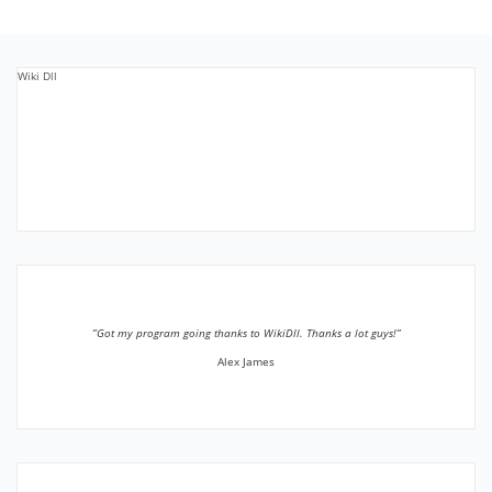
Wiki Dll
”Got my program going thanks to WikiDll. Thanks a lot guys!”
Alex James