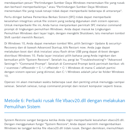
mendapatkan pesan "Perlindungan Sumber Daya Windows menemukan file yang rusak
dan berhasil memperbaikinya." atau "Perlindungan Sumber Daya Windows
menemukan file yang rusak tetapi tidak dapat memperbaiki beberapa di antaranya".
Perlu diingat bahwa Pemeriksa Berkas Sistem (SFC) tidak dapat memperbaiki
kesalahan integritas untuk file sistem yang sedang digunakan oleh sistem operasi.
Untuk memperbaiki file ini, Anda harus menjalankan perintah SFC melalui command
prompt di lingkungan pemulihan Windows. Anda dapat masuk ke Lingkungan
Pemulihan Windows dari layar login, dengan mengklik Shutdown, lalu menahan tombol
Shift sambil memilih Restart.
Di Windows 10, Anda dapat menekan tombol Win, pilih Settings> Update & security>
Recovery dan di bawah Advanced Startup, klik Restart now. Anda juga dapat
melakukan boot dari disk instalasi atau flash drive USB yang dapat di-boot dengan
distribusi Windows 10. Pada layar instalasi pilih bahasa yang Anda inginkan dan
kemudian pilih "System Restore". Setelah itu, pergi ke "Troubleshooting"> "Advanced
Settings"> "Command Prompt". Setelah di Command Prompt ketik perintah berikut: sfc
/ scannow / offbootdir = C: \ / offwindir = C: \ Windows di mana C adalah partisi
dengan sistem operasi yang diinstal, dan C: \ Windows adalah jalur ke folder Windows
10.
Operasi ini akan memakan waktu beberapa saat dan penting untuk menunggu sampai
selesai. Setelah selesai, tutup command prompt dan restart komputer seperti biasa.
Metode 6: Perbaiki rusak file Vbacv20.dll dengan melakukan
Pemulihan Sistem
System Restore sangat berguna ketika Anda ingin memperbaiki kesalahan vbacv20.dll.
Dengan menggunakan fungsi "System Restore", Anda dapat memilih mengembalikan
Windows ke tanggal ketika file vbacv20.dll tidak rusak. Dengan demikian, memulihkan