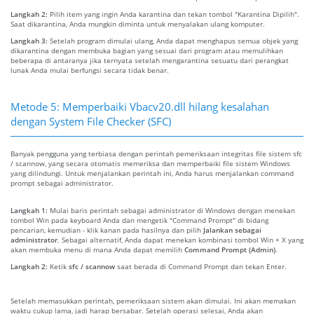
Langkah 2:
Pilih item yang ingin Anda karantina dan tekan tombol "Karantina Dipilih".
Saat dikarantina, Anda mungkin diminta untuk menyalakan ulang komputer.
Langkah 3:
Setelah program dimulai ulang, Anda dapat menghapus semua objek yang
dikarantina dengan membuka bagian yang sesuai dari program atau memulihkan
beberapa di antaranya jika ternyata setelah mengarantina sesuatu dari perangkat
lunak Anda mulai berfungsi secara tidak benar.
Metode 5: Memperbaiki Vbacv20.dll hilang kesalahan
dengan System File Checker (SFC)
Banyak pengguna yang terbiasa dengan perintah pemeriksaan integritas file sistem sfc
/ scannow, yang secara otomatis memeriksa dan memperbaiki file sistem Windows
yang dilindungi. Untuk menjalankan perintah ini, Anda harus menjalankan command
prompt sebagai administrator.
Langkah 1:
Mulai baris perintah sebagai administrator di Windows dengan menekan
tombol Win pada keyboard Anda dan mengetik "Command Prompt" di bidang
pencarian, kemudian - klik kanan pada hasilnya dan pilih
Jalankan sebagai
administrator
. Sebagai alternatif, Anda dapat menekan kombinasi tombol Win + X yang
akan membuka menu di mana Anda dapat memilih
Command Prompt (Admin)
.
Langkah 2:
Ketik
sfc / scannow
saat berada di Command Prompt dan tekan Enter.
Setelah memasukkan perintah, pemeriksaan sistem akan dimulai. Ini akan memakan
waktu cukup lama, jadi harap bersabar. Setelah operasi selesai, Anda akan