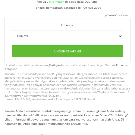
File DLL
ditemukan
di basis data DLL kami.
Tanggal pembaruan database dll:
09 Aug 2026
penawaran istimewa
OS Anda:
UNDUH SEKARANG
Lihat informasi lebih lanjut tentang
Outbyte
dan unistall :instruksi. Harap tinjau Outbyte
EULA
dan
:kebijakan
Klik: unduh untuk mendapatkan alat PC yang disertakan dengan vbacv20.dll. Utilitas akan secara
otomatis menentukan dll yang hilang dan menawarkan untuk menginstalnya secara otomatis.
Menjadi utilitas yang mudah digunakan, ini adalah alternatif yang bagus untuk instalasi manual,
yang telah diakui oleh banyak ahli komputer dan majalah komputer. Keterbatasan: versi trial
menawarkan scan, backup, restore registry windows Anda dalam jumlah yang tidak terbatas secara
GRATIS. Versi lengkap harus dibeli. Ini mendukung sistem operasi seperti Windows 10, Windows 8 /
8.1, Windows 7 dan Windows Vista (64/32 bit).
Ukuran File: 3,04 MB, Waktu download: <1 menit. pada DSL/ADSL/Kabel
Karena Anda memutuskan untuk mengunjungi laman ini, kemungkinan Anda sedang
mencari file vbacv20.dll, atau cara untuk memperbaiki kesalahan “vbacv20.dll hilang”.
Lihat informasi di bawah, yang menjelaskan cara menyelesaikan masalah Anda. Di
halaman ini, Anda juga dapat mengunduh vbacv20.dll file.