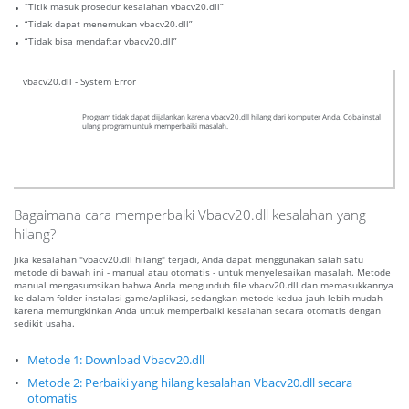
“Titik masuk prosedur kesalahan vbacv20.dll”
“Tidak dapat menemukan vbacv20.dll”
“Tidak bisa mendaftar vbacv20.dll”
vbacv20.dll - System Error
Program tidak dapat dijalankan karena vbacv20.dll hilang dari komputer Anda. Coba instal
ulang program untuk memperbaiki masalah.
Bagaimana cara memperbaiki Vbacv20.dll kesalahan yang
hilang?
Jika kesalahan "vbacv20.dll hilang" terjadi, Anda dapat menggunakan salah satu
metode di bawah ini - manual atau otomatis - untuk menyelesaikan masalah. Metode
manual mengasumsikan bahwa Anda mengunduh file vbacv20.dll dan memasukkannya
ke dalam folder instalasi game/aplikasi, sedangkan metode kedua jauh lebih mudah
karena memungkinkan Anda untuk memperbaiki kesalahan secara otomatis dengan
sedikit usaha.
Metode 1: Download Vbacv20.dll
Metode 2: Perbaiki yang hilang kesalahan Vbacv20.dll secara
otomatis