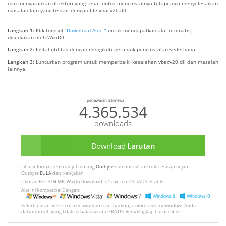
dan menyarankan direktori yang tepat untuk menginstalnya tetapi juga menyelesaikan
masalah lain yang terkait dengan file vbacv20.dll.
Langkah 1:
Klik tombol
“Download App. ”
untuk mendapatkan alat otomatis,
disediakan oleh WikiDll.
Langkah 2:
Instal utilitas dengan mengikuti petunjuk penginstalan sederhana.
Langkah 3:
Luncurkan program untuk memperbaiki kesalahan vbacv20.dll dan masalah
lainnya.
penawaran istimewa
4.365.534
downloads
Download
Larutan
Lihat informasi lebih lanjut tentang
Outbyte
dan unistall :instruksi. Harap tinjau
Outbyte
EULA
dan :kebijakan
Ukuran File: 3.04 MB, Waktu download: < 1 min. on DSL/ADSL/Cable
Alat Ini Kompatibel Dengan:
Keterbatasan: versi trial menawarkan scan, backup, restore registry windows Anda
dalam jumlah yang tidak terbatas secara GRATIS. Versi lengkap harus dibeli.