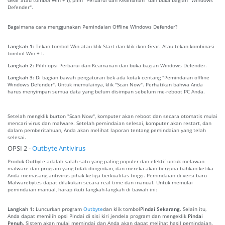
Defender".
Bagaimana cara menggunakan Pemindaian Offline Windows Defender?
Langkah 1:
Tekan tombol Win atau klik Start dan klik ikon Gear. Atau tekan kombinasi
tombol Win + I.
Langkah 2:
Pilih opsi Perbarui dan Keamanan dan buka bagian Windows Defender.
Langkah 3:
Di bagian bawah pengaturan bek ada kotak centang "Pemindaian offline
Windows Defender". Untuk memulainya, klik "Scan Now". Perhatikan bahwa Anda
harus menyimpan semua data yang belum disimpan sebelum me-reboot PC Anda.
Setelah mengklik burton "Scan Now", komputer akan reboot dan secara otomatis mulai
mencari virus dan malware. Setelah pemindaian selesai, komputer akan restart, dan
dalam pemberitahuan, Anda akan melihat laporan tentang pemindaian yang telah
selesai.
OPSI 2 -
Outbyte Antivirus
Produk Outbyte adalah salah satu yang paling populer dan efektif untuk melawan
malware dan program yang tidak diinginkan, dan mereka akan berguna bahkan ketika
Anda memasang antivirus pihak ketiga berkualitas tinggi. Pemindaian di versi baru
Malwarebytes dapat dilakukan secara real time dan manual. Untuk memulai
pemindaian manual, harap ikuti langkah-langkah di bawah ini:
Langkah 1:
Luncurkan program
Outbyte
dan klik tombol
Pindai Sekarang
. Selain itu,
Anda dapat memilih opsi Pindai di sisi kiri jendela program dan mengeklik
Pindai
Penuh
. Sistem akan mulai memindai dan Anda akan dapat melihat hasil pemindaian.