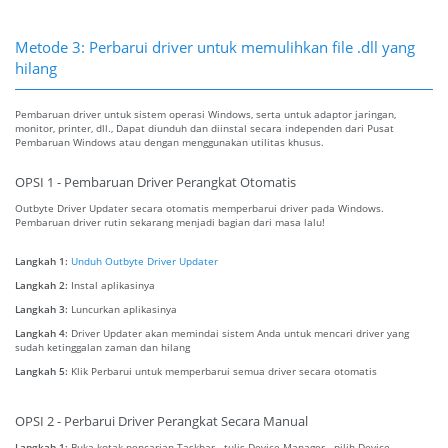
Metode 3: Perbarui driver untuk memulihkan file .dll yang
hilang
Pembaruan driver untuk sistem operasi Windows, serta untuk adaptor jaringan,
monitor, printer, dll., Dapat diunduh dan diinstal secara independen dari Pusat
Pembaruan Windows atau dengan menggunakan utilitas khusus.
OPSI 1 - Pembaruan Driver Perangkat Otomatis
Outbyte Driver Updater secara otomatis memperbarui driver pada Windows.
Pembaruan driver rutin sekarang menjadi bagian dari masa lalu!
Langkah 1:
Unduh Outbyte Driver Updater
Langkah 2:
Instal aplikasinya
Langkah 3:
Luncurkan aplikasinya
Langkah 4:
Driver Updater akan memindai sistem Anda untuk mencari driver yang
sudah ketinggalan zaman dan hilang
Langkah 5:
Klik Perbarui untuk memperbarui semua driver secara otomatis
OPSI 2 - Perbarui Driver Perangkat Secara Manual
Langkah 1:
Buka kotak pencarian Taskbar - tulis Device Manager - pilih Device