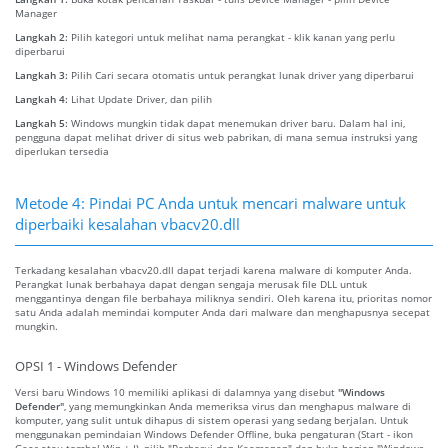
Manager
Langkah 2:
Pilih kategori untuk melihat nama perangkat - klik kanan yang perlu
diperbarui
Langkah 3:
Pilih Cari secara otomatis untuk perangkat lunak driver yang diperbarui
Langkah 4:
Lihat Update Driver, dan pilih
Langkah 5:
Windows mungkin tidak dapat menemukan driver baru. Dalam hal ini,
pengguna dapat melihat driver di situs web pabrikan, di mana semua instruksi yang
diperlukan tersedia
Metode 4: Pindai PC Anda untuk mencari malware untuk
diperbaiki kesalahan vbacv20.dll
Terkadang kesalahan vbacv20.dll dapat terjadi karena malware di komputer Anda.
Perangkat lunak berbahaya dapat dengan sengaja merusak file DLL untuk
menggantinya dengan file berbahaya miliknya sendiri. Oleh karena itu, prioritas nomor
satu Anda adalah memindai komputer Anda dari malware dan menghapusnya secepat
mungkin.
OPSI 1 - Windows Defender
Versi baru Windows 10 memiliki aplikasi di dalamnya yang disebut
"Windows
Defender"
, yang memungkinkan Anda memeriksa virus dan menghapus malware di
komputer, yang sulit untuk dihapus di sistem operasi yang sedang berjalan. Untuk
menggunakan pemindaian Windows Defender Offline, buka pengaturan (Start - ikon
Gear atau tombol Win + I), pilih "Perbarui dan Keamanan" dan buka bagian "Windows