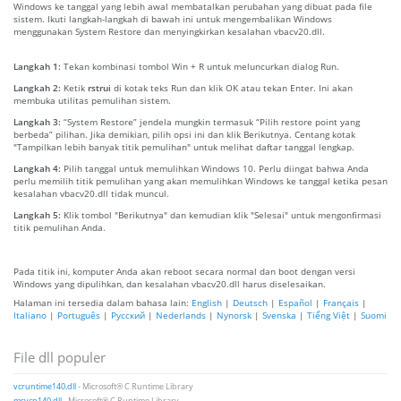
Windows ke tanggal yang lebih awal membatalkan perubahan yang dibuat pada file
sistem. Ikuti langkah-langkah di bawah ini untuk mengembalikan Windows
menggunakan System Restore dan menyingkirkan kesalahan vbacv20.dll.
Langkah 1:
Tekan kombinasi tombol Win + R untuk meluncurkan dialog Run.
Langkah 2:
Ketik
rstrui
di kotak teks Run dan klik OK atau tekan Enter. Ini akan
membuka utilitas pemulihan sistem.
Langkah 3:
“System Restore” jendela mungkin termasuk “Pilih restore point yang
berbeda” pilihan. Jika demikian, pilih opsi ini dan klik Berikutnya. Centang kotak
"Tampilkan lebih banyak titik pemulihan" untuk melihat daftar tanggal lengkap.
Langkah 4:
Pilih tanggal untuk memulihkan Windows 10. Perlu diingat bahwa Anda
perlu memilih titik pemulihan yang akan memulihkan Windows ke tanggal ketika pesan
kesalahan vbacv20.dll tidak muncul.
Langkah 5:
Klik tombol "Berikutnya" dan kemudian klik "Selesai" untuk mengonfirmasi
titik pemulihan Anda.
Pada titik ini, komputer Anda akan reboot secara normal dan boot dengan versi
Windows yang dipulihkan, dan kesalahan vbacv20.dll harus diselesaikan.
Halaman ini tersedia dalam bahasa lain:
English
|
Deutsch
|
Español
|
Français
|
Italiano
|
Português
|
Русский
|
Nederlands
|
Nynorsk
|
Svenska
|
Tiếng Việt
|
Suomi
File dll populer
vcruntime140.dll
- Microsoft® C Runtime Library
msvcp140.dll
- Microsoft® C Runtime Library