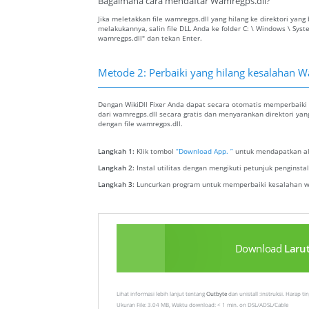
Bagaimana cara mendaftar Wamregps.dll?
Jika meletakkan file wamregps.dll yang hilang ke direktori ya
melakukannya, salin file DLL Anda ke folder C: \ Windows \ Sys
wamregps.dll" dan tekan Enter.
Metode 2: Perbaiki yang hilang kesalahan W
Dengan WikiDll Fixer Anda dapat secara otomatis memperbaiki 
dari wamregps.dll secara gratis dan menyarankan direktori yan
dengan file wamregps.dll.
Langkah 1:
Klik tombol
“Download App. ”
untuk mendapatkan ala
Langkah 2:
Instal utilitas dengan mengikuti petunjuk penginst
Langkah 3:
Luncurkan program untuk memperbaiki kesalahan w
Download
Laru
Lihat informasi lebih lanjut tentang
Outbyte
dan unistall :instruksi. Harap t
Ukuran File: 3.04 MB, Waktu download: < 1 min. on DSL/ADSL/Cable