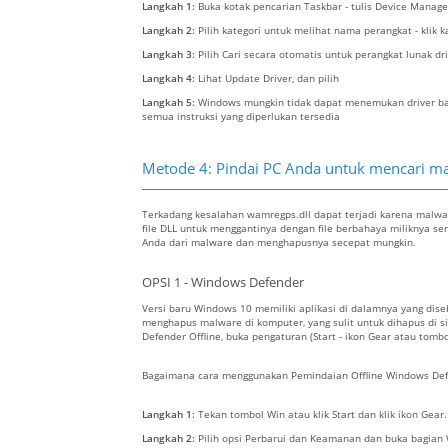
Langkah 1:
Buka kotak pencarian Taskbar - tulis Device Manage
Langkah 2:
Pilih kategori untuk melihat nama perangkat - klik 
Langkah 3:
Pilih Cari secara otomatis untuk perangkat lunak dr
Langkah 4:
Lihat Update Driver, dan pilih
Langkah 5:
Windows mungkin tidak dapat menemukan driver baru
semua instruksi yang diperlukan tersedia
Metode 4: Pindai PC Anda untuk mencari ma
Terkadang kesalahan wamregps.dll dapat terjadi karena malwa
file DLL untuk menggantinya dengan file berbahaya miliknya se
Anda dari malware dan menghapusnya secepat mungkin.
OPSI 1 - Windows Defender
Versi baru Windows 10 memiliki aplikasi di dalamnya yang dis
menghapus malware di komputer, yang sulit untuk dihapus di 
Defender Offline, buka pengaturan (Start - ikon Gear atau tomb
Bagaimana cara menggunakan Pemindaian Offline Windows Def
Langkah 1:
Tekan tombol Win atau klik Start dan klik ikon Gear
Langkah 2:
Pilih opsi Perbarui dan Keamanan dan buka bagian