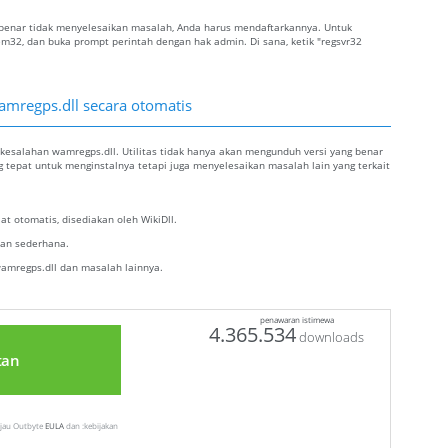
ng benar tidak menyelesaikan masalah, Anda harus mendaftarkannya. Untuk
tem32, dan buka prompt perintah dengan hak admin. Di sana, ketik "regsvr32
amregps.dll secara otomatis
kesalahan wamregps.dll. Utilitas tidak hanya akan mengunduh versi yang benar
g tepat untuk menginstalnya tetapi juga menyelesaikan masalah lain yang terkait
t otomatis, disediakan oleh WikiDll.
alan sederhana.
amregps.dll dan masalah lainnya.
penawaran istimewa
4.365.534
downloads
tan
injau Outbyte
EULA
dan :kebijakan