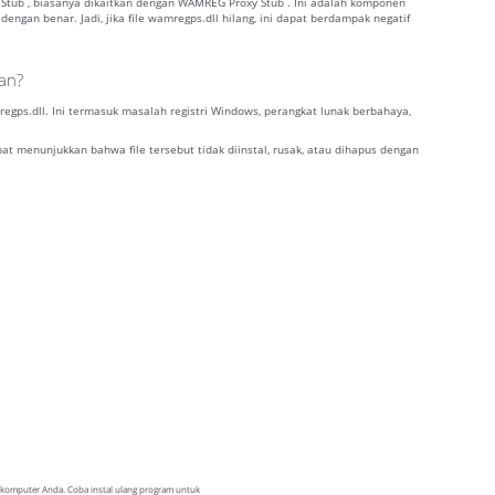
Stub , biasanya dikaitkan dengan WAMREG Proxy Stub . Ini adalah komponen
gan benar. Jadi, jika file wamregps.dll hilang, ini dapat berdampak negatif
han?
ps.dll. Ini termasuk masalah registri Windows, perangkat lunak berbahaya,
at menunjukkan bahwa file tersebut tidak diinstal, rusak, atau dihapus dengan
i komputer Anda. Coba instal ulang program untuk