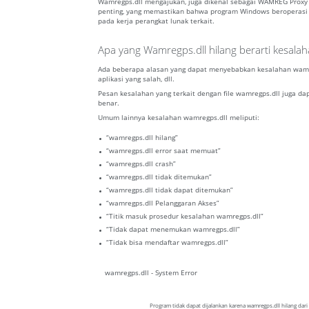
Wamregps.dll mengajukan, juga dikenal sebagai WAMREG Proxy 
penting, yang memastikan bahwa program Windows beroperasi den
pada kerja perangkat lunak terkait.
Apa yang Wamregps.dll hilang berarti kesala
Ada beberapa alasan yang dapat menyebabkan kesalahan wamreg
aplikasi yang salah, dll.
Pesan kesalahan yang terkait dengan file wamregps.dll juga dap
benar.
Umum lainnya kesalahan wamregps.dll meliputi:
“wamregps.dll hilang”
“wamregps.dll error saat memuat”
“wamregps.dll crash”
“wamregps.dll tidak ditemukan”
“wamregps.dll tidak dapat ditemukan”
“wamregps.dll Pelanggaran Akses”
“Titik masuk prosedur kesalahan wamregps.dll”
“Tidak dapat menemukan wamregps.dll”
“Tidak bisa mendaftar wamregps.dll”
wamregps.dll - System Error
Program tidak dapat dijalankan karena wamregps.dll hilang dar