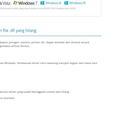
Anda dalam jumlah yang tidak terbatas secara GRATIS. Versi lengkap harus dibeli.
file .dll yang hilang
ptor jaringan, monitor, printer, dll., Dapat diunduh dan diinstal secara
nakan utilitas khusus.
da Windows. Pembaruan driver rutin sekarang menjadi bagian dari masa lalu!
encari driver yang sudah ketinggalan zaman dan hilang
ra otomatis