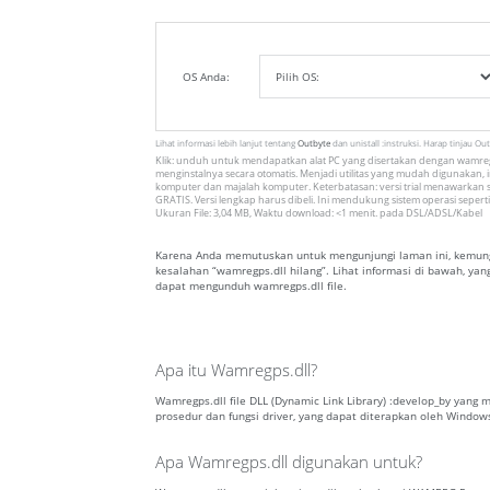
OS Anda:
Lihat informasi lebih lanjut tentang
Outbyte
dan unistall :instruksi. Harap tinjau Ou
Klik: unduh untuk mendapatkan alat PC yang disertakan dengan wamregp
menginstalnya secara otomatis. Menjadi utilitas yang mudah digunakan, in
komputer dan majalah komputer. Keterbatasan: versi trial menawarkan s
GRATIS. Versi lengkap harus dibeli. Ini mendukung sistem operasi seperti
Ukuran File: 3,04 MB, Waktu download: <1 menit. pada DSL/ADSL/Kabel
Karena Anda memutuskan untuk mengunjungi laman ini, kemungk
kesalahan “wamregps.dll hilang”. Lihat informasi di bawah, ya
dapat mengunduh wamregps.dll file.
Apa itu Wamregps.dll?
Wamregps.dll file DLL (Dynamic Link Library) :develop_by yang 
prosedur dan fungsi driver, yang dapat diterapkan oleh Window
Apa Wamregps.dll digunakan untuk?