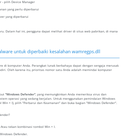
r - pilih Device Manager
kanan yang perlu diperbarui
iver yang diperbarui
. Dalam hal ini, pengguna dapat melihat driver di situs web pabrikan, di mana
lware untuk diperbaiki kesalahan wamregps.dll
re di komputer Anda. Perangkat lunak berbahaya dapat dengan sengaja merusak
ndiri. Oleh karena itu, prioritas nomor satu Anda adalah memindai komputer
ebut
"Windows Defender"
, yang memungkinkan Anda memeriksa virus dan
sistem operasi yang sedang berjalan. Untuk menggunakan pemindaian Windows
ol Win + I), pilih "Perbarui dan Keamanan" dan buka bagian "Windows Defender".
ender?
. Atau tekan kombinasi tombol Win + I.
 Windows Defender.