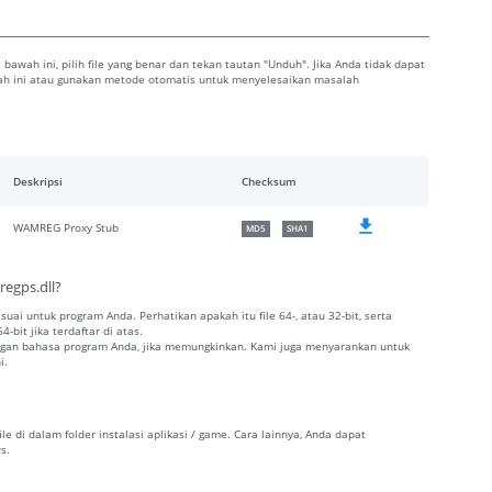
i bawah ini, pilih file yang benar dan tekan tautan "Unduh". Jika Anda tidak dapat
awah ini atau gunakan metode otomatis untuk menyelesaikan masalah
Deskripsi
Checksum
WAMREG Proxy Stub
MD5
SHA1
egps.dll?
esuai untuk program Anda. Perhatikan apakah itu file 64-, atau 32-bit, serta
-bit jika terdaftar di atas.
dengan bahasa program Anda, jika memungkinkan. Kami juga menyarankan untuk
i.
e di dalam folder instalasi aplikasi / game. Cara lainnya, Anda dapat
s.