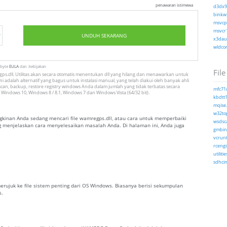
penawaran istimewa
d3dx9_
binkw3
msvcp1
msvcr1
UNDUH SEKARANG
x3daud
wldcor
tbyte
EULA
dan :kebijakan
File
s.dll. Utilitas akan secara otomatis menentukan dll yang hilang dan menawarkan untuk
i adalah alternatif yang bagus untuk instalasi manual, yang telah diakui oleh banyak ahli
can, backup, restore registry windows Anda dalam jumlah yang tidak terbatas secara
mfc71c
 Windows 10, Windows 8 / 8.1, Windows 7 dan Windows Vista (64/32 bit).
kbdtt1
mqise.
w32top
inan Anda sedang mencari file wamregps.dll, atau cara untuk memperbaiki
wsdsc
ng menjelaskan cara menyelesaikan masalah Anda. Di halaman ini, Anda juga
gmbina
vcrunt
rcengi
utilitie
sdhcin
merujuk ke file sistem penting dari OS Windows. Biasanya berisi sekumpulan
s.