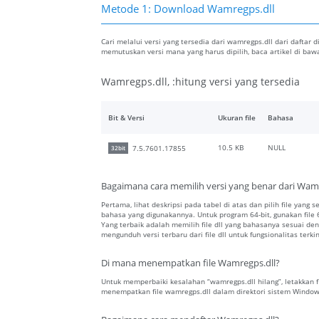
Metode 1: Download Wamregps.dll
Cari melalui versi yang tersedia dari wamregps.dll dari daftar d
memutuskan versi mana yang harus dipilih, baca artikel di b
Wamregps.dll, :hitung versi yang tersedia
Bit & Versi
Ukuran file
Bahasa
10.5 KB
NULL
7.5.7601.17855
32bit
Bagaimana cara memilih versi yang benar dari Wamr
Pertama, lihat deskripsi pada tabel di atas dan pilih file yang s
bahasa yang digunakannya. Untuk program 64-bit, gunakan file 64
Yang terbaik adalah memilih file dll yang bahasanya sesuai 
mengunduh versi terbaru dari file dll untuk fungsionalitas terkin
Di mana menempatkan file Wamregps.dll?
Untuk memperbaiki kesalahan “wamregps.dll hilang”, letakkan fil
menempatkan file wamregps.dll dalam direktori sistem Window