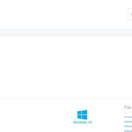
File
vcrunt
msvcp1
d3dcom
xlive.d