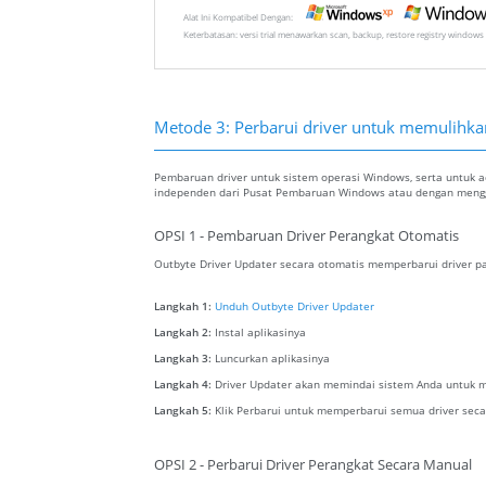
Alat Ini Kompatibel Dengan:
Keterbatasan: versi trial menawarkan scan, backup, restore registry windows 
Metode 3: Perbarui driver untuk memulihkan 
Pembaruan driver untuk sistem operasi Windows, serta untuk ada
independen dari Pusat Pembaruan Windows atau dengan menggu
OPSI 1 - Pembaruan Driver Perangkat Otomatis
Outbyte Driver Updater secara otomatis memperbarui driver pa
Langkah 1:
Unduh Outbyte Driver Updater
Langkah 2:
Instal aplikasinya
Langkah 3:
Luncurkan aplikasinya
Langkah 4:
Driver Updater akan memindai sistem Anda untuk m
Langkah 5:
Klik Perbarui untuk memperbarui semua driver seca
OPSI 2 - Perbarui Driver Perangkat Secara Manual