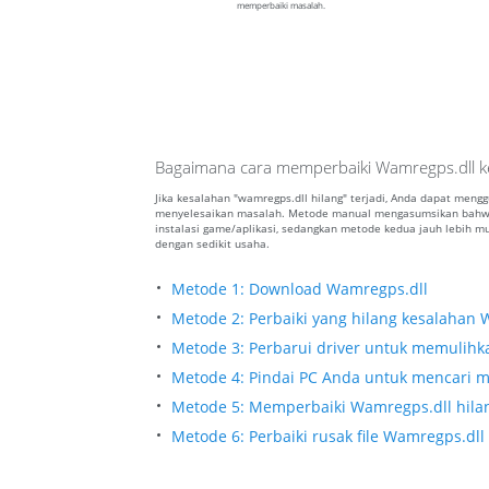
memperbaiki masalah.
Bagaimana cara memperbaiki Wamregps.dll ke
Jika kesalahan "wamregps.dll hilang" terjadi, Anda dapat meng
menyelesaikan masalah. Metode manual mengasumsikan bahwa
instalasi game/aplikasi, sedangkan metode kedua jauh lebih
dengan sedikit usaha.
Metode 1: Download Wamregps.dll
Metode 2: Perbaiki yang hilang kesalahan 
Metode 3: Perbarui driver untuk memulihkan
Metode 4: Pindai PC Anda untuk mencari m
Metode 5: Memperbaiki Wamregps.dll hilan
Metode 6: Perbaiki rusak file Wamregps.d