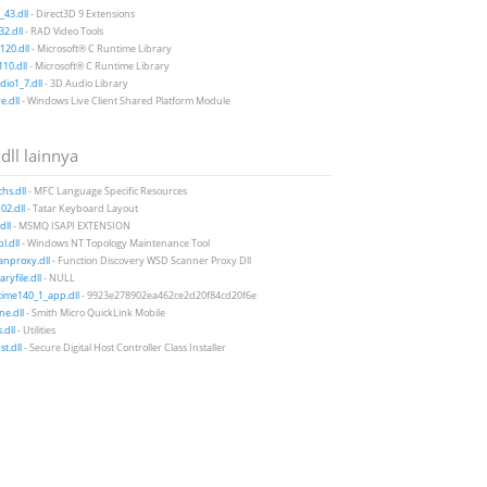
43.dll
- Direct3D 9 Extensions
2.dll
- RAD Video Tools
20.dll
- Microsoft® C Runtime Library
10.dll
- Microsoft® C Runtime Library
io1_7.dll
- 3D Audio Library
e.dll
- Windows Live Client Shared Platform Module
 dll lainnya
hs.dll
- MFC Language Specific Resources
02.dll
- Tatar Keyboard Layout
dll
- MSMQ ISAPI EXTENSION
l.dll
- Windows NT Topology Maintenance Tool
anproxy.dll
- Function Discovery WSD Scanner Proxy Dll
ryfile.dll
- NULL
ime140_1_app.dll
- 9923e278902ea462ce2d20f84cd20f6e
ne.dll
- Smith Micro QuickLink Mobile
s.dll
- Utilities
st.dll
- Secure Digital Host Controller Class Installer