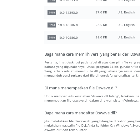
32bit
27.0 KB
U.S. English
10.0.14393.0
64bit
23.5 KB
U.S. English
10.0.10586.0
32bit
28.0 KB
U.S. English
10.0.10586.0
64bit
Bagaimana cara memilih versi yang benar dari Dswa
Pertama, lihat deskripsi pada tabel di atas dan pilih file yang s
bahasa yang digunakannya. Untuk program 64-bit, gunakan file 64
Yang terbaik adalah memilih file dll yang bahasanya sesuai 
mengunduh versi terbaru dari file dll untuk fungsionalitas terkin
Di mana menempatkan file Dswave.dll?
Untuk memperbaiki kesalahan “dswave.dll hilang”, letakkan file 
menempatkan file dswave.dll dalam direktori sistem Windows.
Bagaimana cara mendaftar Dswave.dll?
Jika meletakkan file dswave.dll yang hilang ke direktori yang
melakukannya, salin file DLL Anda ke folder C: \ Windows \ Sys
dswave.dll" dan tekan Enter.