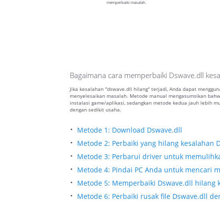
memperbaiki masalah.
Bagaimana cara memperbaiki Dswave.dll kesa
Jika kesalahan "dswave.dll hilang" terjadi, Anda dapat menggu
menyelesaikan masalah. Metode manual mengasumsikan bahwa
instalasi game/aplikasi, sedangkan metode kedua jauh lebih
dengan sedikit usaha.
Metode 1: Download Dswave.dll
Metode 2: Perbaiki yang hilang kesalahan 
Metode 3: Perbarui driver untuk memulihkan
Metode 4: Pindai PC Anda untuk mencari m
Metode 5: Memperbaiki Dswave.dll hilang k
Metode 6: Perbaiki rusak file Dswave.dll 