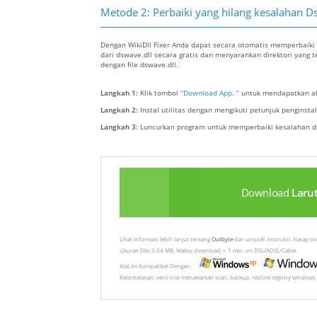
Metode 2: Perbaiki yang hilang kesalahan D
Dengan WikiDll Fixer Anda dapat secara otomatis memperbaiki 
dari dswave.dll secara gratis dan menyarankan direktori yang 
dengan file dswave.dll.
Langkah 1:
Klik tombol
“Download App. ”
untuk mendapatkan ala
Langkah 2:
Instal utilitas dengan mengikuti petunjuk penginst
Langkah 3:
Luncurkan program untuk memperbaiki kesalahan ds
Download
Laru
Lihat informasi lebih lanjut tentang
Outbyte
dan unistall :instruksi. Harap t
Ukuran File: 3.04 MB, Waktu download: < 1 min. on DSL/ADSL/Cable
Alat Ini Kompatibel Dengan:
Keterbatasan: versi trial menawarkan scan, backup, restore registry windows 