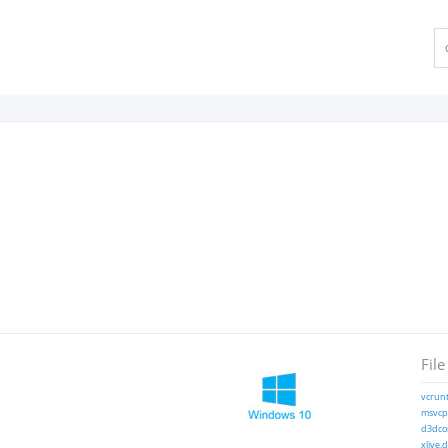
File
vcrunt
msvcp1
d3dcom
xlive.d