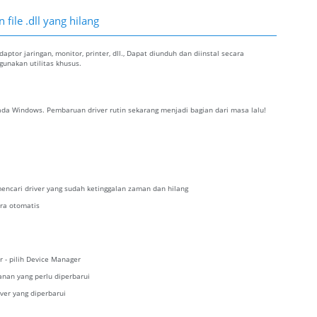
file .dll yang hilang
ptor jaringan, monitor, printer, dll., Dapat diunduh dan diinstal secara
nakan utilitas khusus.
da Windows. Pembaruan driver rutin sekarang menjadi bagian dari masa lalu!
encari driver yang sudah ketinggalan zaman dan hilang
ra otomatis
r - pilih Device Manager
kanan yang perlu diperbarui
iver yang diperbarui