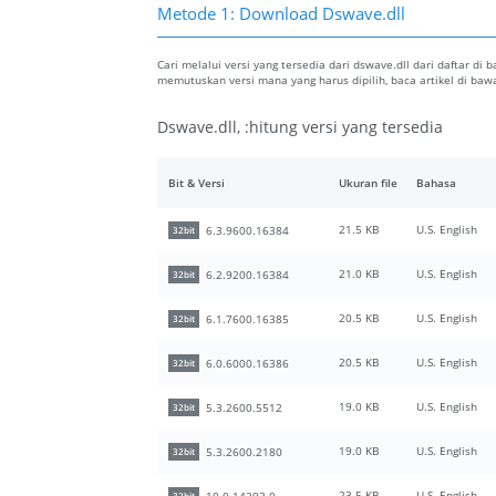
Metode 1: Download Dswave.dll
Cari melalui versi yang tersedia dari dswave.dll dari daftar di 
memutuskan versi mana yang harus dipilih, baca artikel di b
Dswave.dll, :hitung versi yang tersedia
Bit & Versi
Ukuran file
Bahasa
21.5 KB
U.S. English
6.3.9600.16384
32bit
21.0 KB
U.S. English
6.2.9200.16384
32bit
20.5 KB
U.S. English
6.1.7600.16385
32bit
20.5 KB
U.S. English
6.0.6000.16386
32bit
19.0 KB
U.S. English
5.3.2600.5512
32bit
19.0 KB
U.S. English
5.3.2600.2180
32bit
23.5 KB
U.S. English
10.0.14393.0