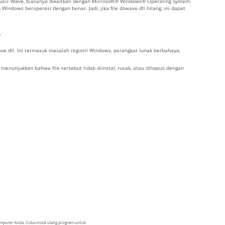
Music Wave, biasanya dikaitkan dengan Microsoft® Windows® Operating System.
ndows beroperasi dengan benar. Jadi, jika file dswave.dll hilang, ini dapat
?
.dll. Ini termasuk masalah registri Windows, perangkat lunak berbahaya,
 menunjukkan bahwa file tersebut tidak diinstal, rusak, atau dihapus dengan
komputer Anda. Coba instal ulang program untuk