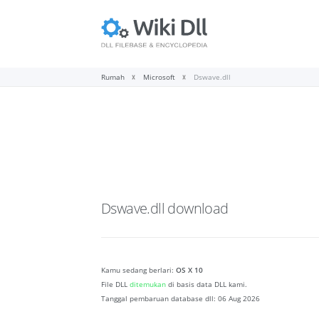
Rumah
Microsoft
Dswave.dll
Dswave.dll
download
Kamu sedang berlari:
OS X 10
File DLL
ditemukan
di basis data DLL kami.
Tanggal pembaruan database dll:
06 Aug 2026