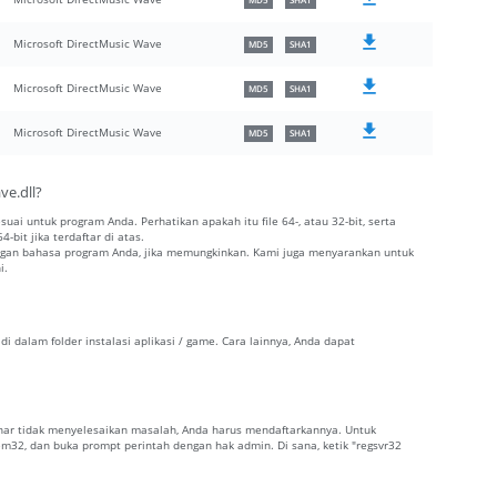
MD5
SHA1
Microsoft DirectMusic Wave
MD5
SHA1
Microsoft DirectMusic Wave
MD5
SHA1
Microsoft DirectMusic Wave
MD5
SHA1
ve.dll?
esuai untuk program Anda. Perhatikan apakah itu file 64-, atau 32-bit, serta
-bit jika terdaftar di atas.
dengan bahasa program Anda, jika memungkinkan. Kami juga menyarankan untuk
i.
di dalam folder instalasi aplikasi / game. Cara lainnya, Anda dapat
 benar tidak menyelesaikan masalah, Anda harus mendaftarkannya. Untuk
tem32, dan buka prompt perintah dengan hak admin. Di sana, ketik "regsvr32