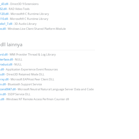
43.dll
- Direct3D 9 Extensions
2.dll
- RAD Video Tools
20.dll
- Microsoft® C Runtime Library
10.dll
- Microsoft® C Runtime Library
io1_7.dll
- 3D Audio Library
e.dll
- Windows Live Client Shared Platform Module
 dll lainnya
rd.dll
- WMI Provider Thread & Log Library
terface.dll
- NULL
oduct.dll
- NULL
dll
- Application Experience Event Resources
dll
- Direct3D Retained Mode DLL
xy.dll
- Microsoft EAPHost Peer Client DLL
v.dll
- Bluetooth Support Service
icons0047.dll
- Microsoft Neutral Natural Language Server Data and Code
v.dll
- SSDP Service DLL
.dll
- Windows NT Remote Access Perfmon Counter dll