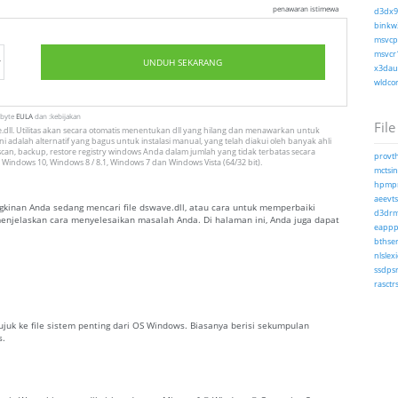
penawaran istimewa
d3dx9_
binkw3
msvcp1
msvcr1
UNDUH SEKARANG
x3daud
wldcor
tbyte
EULA
dan :kebijakan
File
dll. Utilitas akan secara otomatis menentukan dll yang hilang dan menawarkan untuk
i adalah alternatif yang bagus untuk instalasi manual, yang telah diakui oleh banyak ahli
can, backup, restore registry windows Anda dalam jumlah yang tidak terbatas secara
provth
 Windows 10, Windows 8 / 8.1, Windows 7 dan Windows Vista (64/32 bit).
mctsin
hpmpr
aeevts.
inan Anda sedang mencari file dswave.dll, atau cara untuk memperbaiki
d3drm.
 menjelaskan cara menyelesaikan masalah Anda. Di halaman ini, Anda juga dapat
eapppr
bthser
nlslex
ssdpsr
rasctrs
rujuk ke file sistem penting dari OS Windows. Biasanya berisi sekumpulan
s.