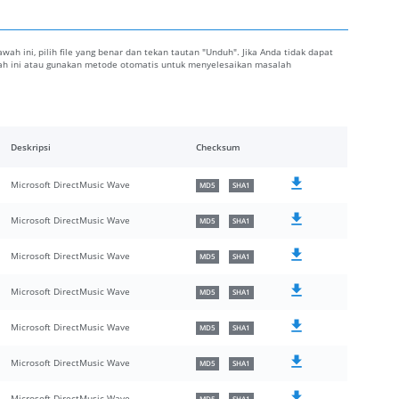
bawah ini, pilih file yang benar dan tekan tautan "Unduh". Jika Anda tidak dapat
awah ini atau gunakan metode otomatis untuk menyelesaikan masalah
Deskripsi
Checksum
Microsoft DirectMusic Wave
MD5
SHA1
Microsoft DirectMusic Wave
MD5
SHA1
Microsoft DirectMusic Wave
MD5
SHA1
Microsoft DirectMusic Wave
MD5
SHA1
Microsoft DirectMusic Wave
MD5
SHA1
Microsoft DirectMusic Wave
MD5
SHA1
Microsoft DirectMusic Wave