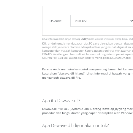
OS Anda:
Lihat informasi lebih lanjut tentang
Outbyte
dan unistall :instruksi. Harap tinjau Ou
Klik: unduh untuk mendapatkan alat PC yang disertakan dengan dswave.
menginstalnya secara otomatis. Menjadi utilitas yang mudah digunakan, in
komputer dan majalah komputer. Keterbatasan: versi trial menawarkan s
GRATIS. Versi lengkap harus dibeli. Ini mendukung sistem operasi seperti
Ukuran File: 3,04 MB, Waktu download: <1 menit. pada DSL/ADSL/Kabel
Karena Anda memutuskan untuk mengunjungi laman ini, kemungk
kesalahan “dswave.dll hilang”. Lihat informasi di bawah, yang
mengunduh dswave.dll file.
Apa itu Dswave.dll?
Dswave.dll file DLL (Dynamic Link Library) :develop_by yang me
prosedur dan fungsi driver, yang dapat diterapkan oleh Window
Apa Dswave.dll digunakan untuk?