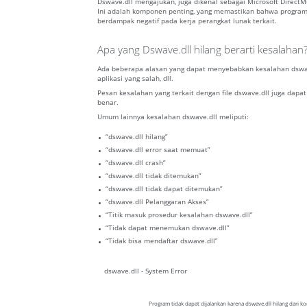
Dswave.dll mengajukan, juga dikenal sebagai Microsoft Direct
Ini adalah komponen penting, yang memastikan bahwa program Wi
berdampak negatif pada kerja perangkat lunak terkait.
Apa yang Dswave.dll hilang berarti kesalahan
Ada beberapa alasan yang dapat menyebabkan kesalahan dswave
aplikasi yang salah, dll.
Pesan kesalahan yang terkait dengan file dswave.dll juga dapat
benar.
Umum lainnya kesalahan dswave.dll meliputi:
“dswave.dll hilang”
“dswave.dll error saat memuat”
“dswave.dll crash”
“dswave.dll tidak ditemukan”
“dswave.dll tidak dapat ditemukan”
“dswave.dll Pelanggaran Akses”
“Titik masuk prosedur kesalahan dswave.dll”
“Tidak dapat menemukan dswave.dll”
“Tidak bisa mendaftar dswave.dll”
dswave.dll - System Error
Program tidak dapat dijalankan karena dswave.dll hilang dari 