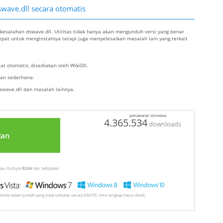
swave.dll secara otomatis
kesalahan dswave.dll. Utilitas tidak hanya akan mengunduh versi yang benar
tepat untuk menginstalnya tetapi juga menyelesaikan masalah lain yang terkait
t otomatis, disediakan oleh WikiDll.
alan sederhana.
wave.dll dan masalah lainnya.
penawaran istimewa
4.365.534
downloads
tan
injau Outbyte
EULA
dan :kebijakan
Anda dalam jumlah yang tidak terbatas secara GRATIS. Versi lengkap harus dibeli.