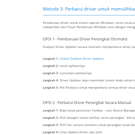
Metode 3: Perbarui driver untuk memulihkan 
Pembaruan driver untuk sistem operasi Windows, serta untuk ada
independen dari Pusat Pembaruan Windows atau dengan menggu
OPSI 1 - Pembaruan Driver Perangkat Otomatis
Outbyte Driver Updater secara otomatis memperbarui driver pa
Langkah 1:
Unduh Outbyte Driver Updater
Langkah 2:
Instal aplikasinya
Langkah 3:
Luncurkan aplikasinya
Langkah 4:
Driver Updater akan memindai sistem Anda untuk m
Langkah 5:
Klik Perbarui untuk memperbarui semua driver seca
OPSI 2 - Perbarui Driver Perangkat Secara Manual
Langkah 1:
Buka kotak pencarian Taskbar - tulis Device Manage
Langkah 2:
Pilih kategori untuk melihat nama perangkat - klik 
Langkah 3:
Pilih Cari secara otomatis untuk perangkat lunak dr
Langkah 4:
Lihat Update Driver, dan pilih