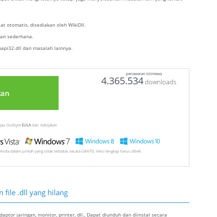
t otomatis, disediakan oleh WikiDll.
alan sederhana.
pi32.dll dan masalah lainnya.
penawaran istimewa
4.365.534
downloads
tan
injau Outbyte
EULA
dan :kebijakan
Anda dalam jumlah yang tidak terbatas secara GRATIS. Versi lengkap harus dibeli.
file .dll yang hilang
ptor jaringan, monitor, printer, dll., Dapat diunduh dan diinstal secara