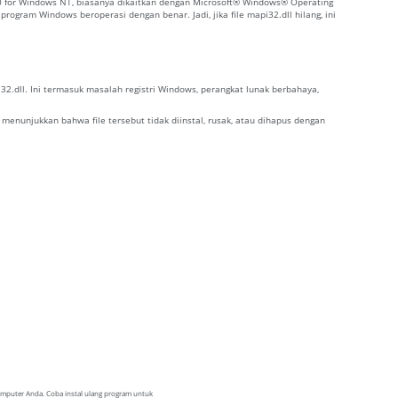
.0 for Windows NT, biasanya dikaitkan dengan Microsoft® Windows® Operating
ogram Windows beroperasi dengan benar. Jadi, jika file mapi32.dll hilang, ini
.dll. Ini termasuk masalah registri Windows, perangkat lunak berbahaya,
 menunjukkan bahwa file tersebut tidak diinstal, rusak, atau dihapus dengan
komputer Anda. Coba instal ulang program untuk