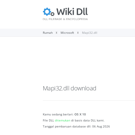
Rumah
Microsoft
Mapi32.dll
Mapi32.dll
download
Kamu sedang berlari:
OS X 10
File DLL
ditemukan
di basis data DLL kami.
Tanggal pembaruan database dll:
06 Aug 2026