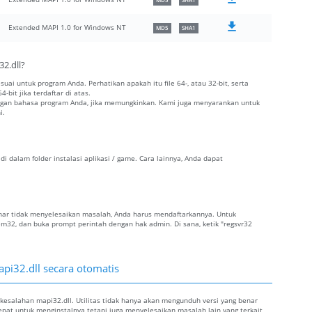
MD5
SHA1
Extended MAPI 1.0 for Windows NT
MD5
SHA1
2.dll?
esuai untuk program Anda. Perhatikan apakah itu file 64-, atau 32-bit, serta
-bit jika terdaftar di atas.
dengan bahasa program Anda, jika memungkinkan. Kami juga menyarankan untuk
i.
di dalam folder instalasi aplikasi / game. Cara lainnya, Anda dapat
 benar tidak menyelesaikan masalah, Anda harus mendaftarkannya. Untuk
tem32, dan buka prompt perintah dengan hak admin. Di sana, ketik "regsvr32
api32.dll secara otomatis
kesalahan mapi32.dll. Utilitas tidak hanya akan mengunduh versi yang benar
tepat untuk menginstalnya tetapi juga menyelesaikan masalah lain yang terkait