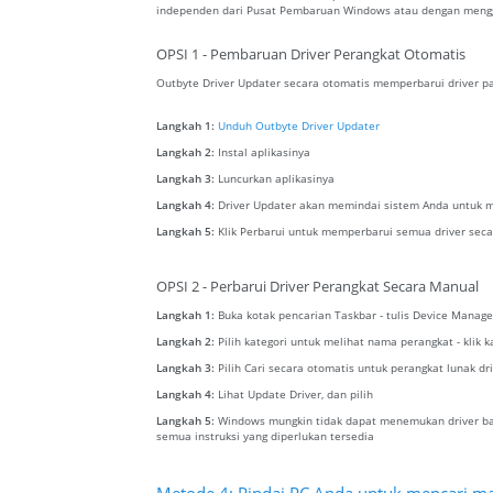
independen dari Pusat Pembaruan Windows atau dengan menggu
OPSI 1 - Pembaruan Driver Perangkat Otomatis
Outbyte Driver Updater secara otomatis memperbarui driver pa
Langkah 1:
Unduh Outbyte Driver Updater
Langkah 2:
Instal aplikasinya
Langkah 3:
Luncurkan aplikasinya
Langkah 4:
Driver Updater akan memindai sistem Anda untuk m
Langkah 5:
Klik Perbarui untuk memperbarui semua driver seca
OPSI 2 - Perbarui Driver Perangkat Secara Manual
Langkah 1:
Buka kotak pencarian Taskbar - tulis Device Manage
Langkah 2:
Pilih kategori untuk melihat nama perangkat - klik 
Langkah 3:
Pilih Cari secara otomatis untuk perangkat lunak dr
Langkah 4:
Lihat Update Driver, dan pilih
Langkah 5:
Windows mungkin tidak dapat menemukan driver baru
semua instruksi yang diperlukan tersedia