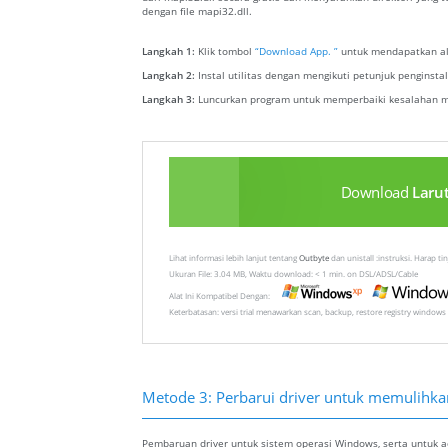
dengan file mapi32.dll.
Langkah 1:
Klik tombol
“Download App. ”
untuk mendapatkan ala
Langkah 2:
Instal utilitas dengan mengikuti petunjuk penginst
Langkah 3:
Luncurkan program untuk memperbaiki kesalahan ma
Download
Laru
Lihat informasi lebih lanjut tentang
Outbyte
dan unistall :instruksi. Harap t
Ukuran File: 3.04 MB, Waktu download: < 1 min. on DSL/ADSL/Cable
Alat Ini Kompatibel Dengan:
Keterbatasan: versi trial menawarkan scan, backup, restore registry windows 
Metode 3: Perbarui driver untuk memulihkan 
Pembaruan driver untuk sistem operasi Windows, serta untuk ada