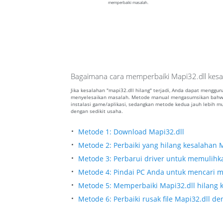
memperbaiki masalah.
Bagaimana cara memperbaiki Mapi32.dll kesa
Jika kesalahan "mapi32.dll hilang" terjadi, Anda dapat menggu
menyelesaikan masalah. Metode manual mengasumsikan bahwa
instalasi game/aplikasi, sedangkan metode kedua jauh lebih
dengan sedikit usaha.
Metode 1: Download Mapi32.dll
Metode 2: Perbaiki yang hilang kesalahan M
Metode 3: Perbarui driver untuk memulihkan
Metode 4: Pindai PC Anda untuk mencari m
Metode 5: Memperbaiki Mapi32.dll hilang k
Metode 6: Perbaiki rusak file Mapi32.dll 