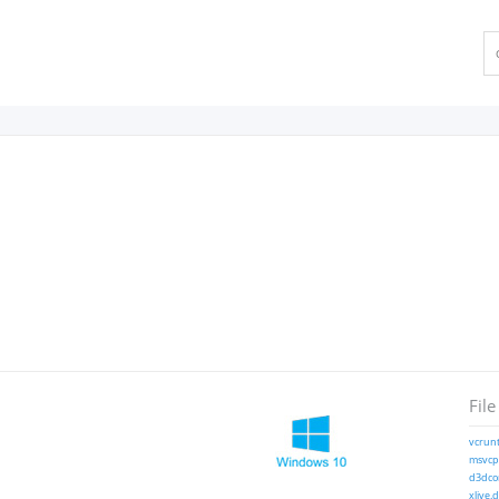
File
vcrunt
msvcp1
d3dcom
xlive.d