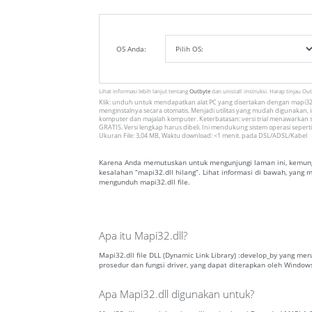
OS Anda:
Lihat informasi lebih lanjut tentang
Outbyte
dan unistall :instruksi. Harap tinjau Ou
Klik: unduh untuk mendapatkan alat PC yang disertakan dengan mapi32.d
menginstalnya secara otomatis. Menjadi utilitas yang mudah digunakan, in
komputer dan majalah komputer. Keterbatasan: versi trial menawarkan s
GRATIS. Versi lengkap harus dibeli. Ini mendukung sistem operasi seperti
Ukuran File: 3,04 MB, Waktu download: <1 menit. pada DSL/ADSL/Kabel
Karena Anda memutuskan untuk mengunjungi laman ini, kemungk
kesalahan “mapi32.dll hilang”. Lihat informasi di bawah, yang
mengunduh mapi32.dll file.
Apa itu Mapi32.dll?
Mapi32.dll file DLL (Dynamic Link Library) :develop_by yang me
prosedur dan fungsi driver, yang dapat diterapkan oleh Window
Apa Mapi32.dll digunakan untuk?