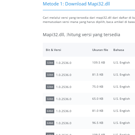
Metode 1: Download Mapi32.dll
Cari melalui versi yang tersedia dari mapi32.dll dari daftar di 
memutuskan versi mana yang harus dipilih, baca artikel di b
Mapi32.dll, :hitung versi yang tersedia
Bit & Versi
Ukuran file
Bahasa
109.5 KB
U.S. English
1.0.2536.0
32bit
81.5 KB
U.S. English
1.0.2536.0
32bit
75.0 KB
U.S. English
1.0.2536.0
32bit
65.0 KB
U.S. English
1.0.2536.0
32bit
81.0 KB
U.S. English
1.0.2536.0
64bit
96.5 KB
U.S. English
1.0.2536.0
64bit
109.5 KB
U.S. English
1.0.2536.0