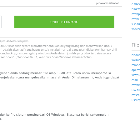
penawaran istimewa
d3dx9_
binkw3
msvcp1
msvcr1
UNDUH SEKARANG
x3daud
wldcor
tbyte
EULA
dan :kebijakan
File
ll. Utilitas akan secara otomatis menentukan dll yang hilang dan menawarkan untuk
i adalah alternatif yang bagus untuk instalasi manual, yang telah diakui oleh banyak ahli
can, backup, restore registry windows Anda dalam jumlah yang tidak terbatas secara
nlsdat
 Windows 10, Windows 8 / 8.1, Windows 7 dan Windows Vista (64/32 bit).
xwizar
mmdev
api-ms
inan Anda sedang mencari file mapi32.dll, atau cara untuk memperbaiki
xrwpus
 menjelaskan cara menyelesaikan masalah Anda. Di halaman ini, Anda juga dapat
es.dll
msvcrt
uiw.dll
msscb.
usercp
rujuk ke file sistem penting dari OS Windows. Biasanya berisi sekumpulan
s.