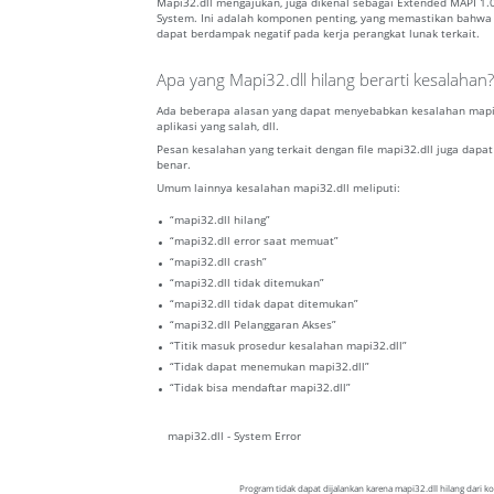
Mapi32.dll mengajukan, juga dikenal sebagai Extended MAPI 1
System. Ini adalah komponen penting, yang memastikan bahwa pr
dapat berdampak negatif pada kerja perangkat lunak terkait.
Apa yang Mapi32.dll hilang berarti kesalahan?
Ada beberapa alasan yang dapat menyebabkan kesalahan mapi32
aplikasi yang salah, dll.
Pesan kesalahan yang terkait dengan file mapi32.dll juga dapat
benar.
Umum lainnya kesalahan mapi32.dll meliputi:
“mapi32.dll hilang”
“mapi32.dll error saat memuat”
“mapi32.dll crash”
“mapi32.dll tidak ditemukan”
“mapi32.dll tidak dapat ditemukan”
“mapi32.dll Pelanggaran Akses”
“Titik masuk prosedur kesalahan mapi32.dll”
“Tidak dapat menemukan mapi32.dll”
“Tidak bisa mendaftar mapi32.dll”
mapi32.dll - System Error
Program tidak dapat dijalankan karena mapi32.dll hilang dari 