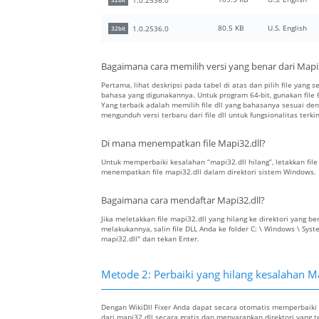
32bit
80.5 KB
U.S. English
1.0.2536.0
32bit
Bagaimana cara memilih versi yang benar dari Mapi3
Pertama, lihat deskripsi pada tabel di atas dan pilih file yang s
bahasa yang digunakannya. Untuk program 64-bit, gunakan file 64
Yang terbaik adalah memilih file dll yang bahasanya sesuai 
mengunduh versi terbaru dari file dll untuk fungsionalitas terkin
Di mana menempatkan file Mapi32.dll?
Untuk memperbaiki kesalahan “mapi32.dll hilang”, letakkan file 
menempatkan file mapi32.dll dalam direktori sistem Windows.
Bagaimana cara mendaftar Mapi32.dll?
Jika meletakkan file mapi32.dll yang hilang ke direktori yang
melakukannya, salin file DLL Anda ke folder C: \ Windows \ Sys
mapi32.dll" dan tekan Enter.
Metode 2: Perbaiki yang hilang kesalahan M
Dengan WikiDll Fixer Anda dapat secara otomatis memperbaiki 
dari mapi32.dll secara gratis dan menyarankan direktori yang 