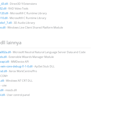
43.dll
- Direct3D 9 Extensions
2.dll
- RAD Video Tools
20.dll
- Microsoft® C Runtime Library
10.dll
- Microsoft® C Runtime Library
io1_7.dll
- 3D Audio Library
e.dll
- Windows Live Client Shared Platform Module
 dll lainnya
a002a.dll
- Microsoft Neutral Natural Language Server Data and Code
ds.dll
- Extensible Wizards Manager Module
api.dll
- MMDevice API
-win-core-debug-l1-1-0.dll
- ApiSet Stub DLL
d.dll
- Xerox WorkCentre/Pro
- COM+
.dll
- Windows NT CRT DLL
- uiw
dll
- msscb.dll
l.dll
- User control panel