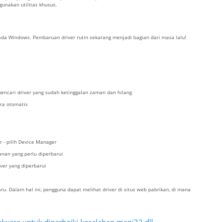
nakan utilitas khusus.
da Windows. Pembaruan driver rutin sekarang menjadi bagian dari masa lalu!
encari driver yang sudah ketinggalan zaman dan hilang
ra otomatis
r - pilih Device Manager
kanan yang perlu diperbarui
iver yang diperbarui
. Dalam hal ini, pengguna dapat melihat driver di situs web pabrikan, di mana