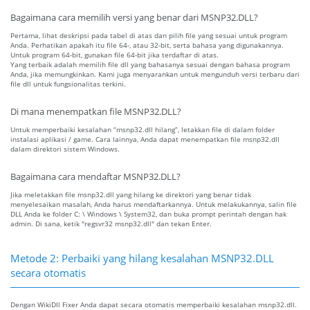
Bagaimana cara memilih versi yang benar dari MSNP32.DLL?
Pertama, lihat deskripsi pada tabel di atas dan pilih file yang sesuai untuk program
Anda. Perhatikan apakah itu file 64-, atau 32-bit, serta bahasa yang digunakannya.
Untuk program 64-bit, gunakan file 64-bit jika terdaftar di atas.
Yang terbaik adalah memilih file dll yang bahasanya sesuai dengan bahasa program
Anda, jika memungkinkan. Kami juga menyarankan untuk mengunduh versi terbaru dari
file dll untuk fungsionalitas terkini.
Di mana menempatkan file MSNP32.DLL?
Untuk memperbaiki kesalahan “msnp32.dll hilang”, letakkan file di dalam folder
instalasi aplikasi / game. Cara lainnya, Anda dapat menempatkan file msnp32.dll
dalam direktori sistem Windows.
Bagaimana cara mendaftar MSNP32.DLL?
Jika meletakkan file msnp32.dll yang hilang ke direktori yang benar tidak
menyelesaikan masalah, Anda harus mendaftarkannya. Untuk melakukannya, salin file
DLL Anda ke folder C: \ Windows \ System32, dan buka prompt perintah dengan hak
admin. Di sana, ketik "regsvr32 msnp32.dll" dan tekan Enter.
Metode 2: Perbaiki yang hilang kesalahan MSNP32.DLL
secara otomatis
Dengan WikiDll Fixer Anda dapat secara otomatis memperbaiki kesalahan msnp32.dll.