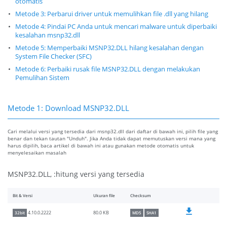
otomatis
Metode 3: Perbarui driver untuk memulihkan file .dll yang hilang
Metode 4: Pindai PC Anda untuk mencari malware untuk diperbaiki
kesalahan msnp32.dll
Metode 5: Memperbaiki MSNP32.DLL hilang kesalahan dengan
System File Checker (SFC)
Metode 6: Perbaiki rusak file MSNP32.DLL dengan melakukan
Pemulihan Sistem
Metode 1: Download MSNP32.DLL
Cari melalui versi yang tersedia dari msnp32.dll dari daftar di bawah ini, pilih file yang
benar dan tekan tautan "Unduh". Jika Anda tidak dapat memutuskan versi mana yang
harus dipilih, baca artikel di bawah ini atau gunakan metode otomatis untuk
menyelesaikan masalah
MSNP32.DLL, :hitung versi yang tersedia
Bit & Versi
Ukuran file
Checksum
80.0 KB
4.10.0.2222
32bit
MD5
SHA1