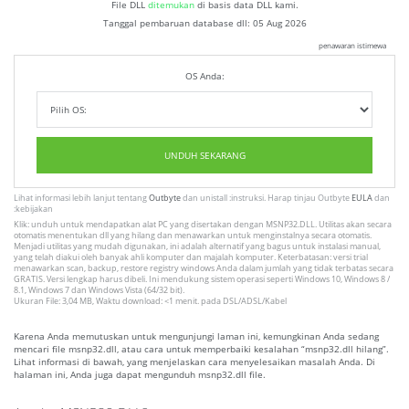
File DLL
ditemukan
di basis data DLL kami.
Tanggal pembaruan database dll:
05 Aug 2026
penawaran istimewa
OS Anda:
UNDUH SEKARANG
Lihat informasi lebih lanjut tentang
Outbyte
dan unistall :instruksi. Harap tinjau Outbyte
EULA
dan
:kebijakan
Klik: unduh untuk mendapatkan alat PC yang disertakan dengan MSNP32.DLL. Utilitas akan secara
otomatis menentukan dll yang hilang dan menawarkan untuk menginstalnya secara otomatis.
Menjadi utilitas yang mudah digunakan, ini adalah alternatif yang bagus untuk instalasi manual,
yang telah diakui oleh banyak ahli komputer dan majalah komputer. Keterbatasan: versi trial
menawarkan scan, backup, restore registry windows Anda dalam jumlah yang tidak terbatas secara
GRATIS. Versi lengkap harus dibeli. Ini mendukung sistem operasi seperti Windows 10, Windows 8 /
8.1, Windows 7 dan Windows Vista (64/32 bit).
Ukuran File: 3,04 MB, Waktu download: <1 menit. pada DSL/ADSL/Kabel
Karena Anda memutuskan untuk mengunjungi laman ini, kemungkinan Anda sedang
mencari file msnp32.dll, atau cara untuk memperbaiki kesalahan “msnp32.dll hilang”.
Lihat informasi di bawah, yang menjelaskan cara menyelesaikan masalah Anda. Di
halaman ini, Anda juga dapat mengunduh msnp32.dll file.