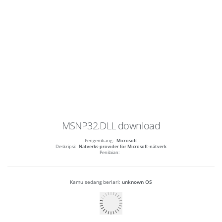
MSNP32.DLL
download
Pengembang:
Microsoft
Deskripsi:
Nätverks-provider för Microsoft-nätverk
Penilaian:
Kamu sedang berlari:
unknown OS