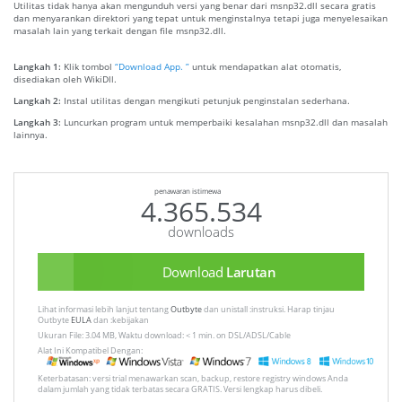
Utilitas tidak hanya akan mengunduh versi yang benar dari msnp32.dll secara gratis
dan menyarankan direktori yang tepat untuk menginstalnya tetapi juga menyelesaikan
masalah lain yang terkait dengan file msnp32.dll.
Langkah 1:
Klik tombol
“Download App. ”
untuk mendapatkan alat otomatis,
disediakan oleh WikiDll.
Langkah 2:
Instal utilitas dengan mengikuti petunjuk penginstalan sederhana.
Langkah 3:
Luncurkan program untuk memperbaiki kesalahan msnp32.dll dan masalah
lainnya.
penawaran istimewa
4.365.534
downloads
Download
Larutan
Lihat informasi lebih lanjut tentang
Outbyte
dan unistall :instruksi. Harap tinjau
Outbyte
EULA
dan :kebijakan
Ukuran File: 3.04 MB, Waktu download: < 1 min. on DSL/ADSL/Cable
Alat Ini Kompatibel Dengan:
Keterbatasan: versi trial menawarkan scan, backup, restore registry windows Anda
dalam jumlah yang tidak terbatas secara GRATIS. Versi lengkap harus dibeli.