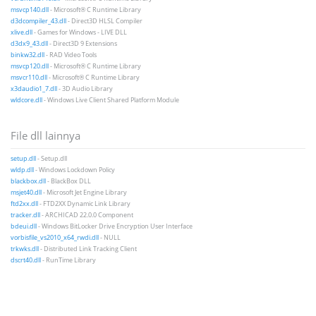
msvcp140.dll
- Microsoft® C Runtime Library
d3dcompiler_43.dll
- Direct3D HLSL Compiler
xlive.dll
- Games for Windows - LIVE DLL
d3dx9_43.dll
- Direct3D 9 Extensions
binkw32.dll
- RAD Video Tools
msvcp120.dll
- Microsoft® C Runtime Library
msvcr110.dll
- Microsoft® C Runtime Library
x3daudio1_7.dll
- 3D Audio Library
wldcore.dll
- Windows Live Client Shared Platform Module
File dll lainnya
setup.dll
- Setup.dll
wldp.dll
- Windows Lockdown Policy
blackbox.dll
- BlackBox DLL
msjet40.dll
- Microsoft Jet Engine Library
ftd2xx.dll
- FTD2XX Dynamic Link Library
tracker.dll
- ARCHICAD 22.0.0 Component
bdeui.dll
- Windows BitLocker Drive Encryption User Interface
vorbisfile_vs2010_x64_rwdi.dll
- NULL
trkwks.dll
- Distributed Link Tracking Client
dscrt40.dll
- RunTime Library