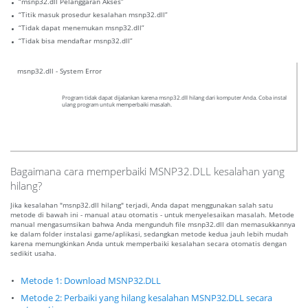
“msnp32.dll Pelanggaran Akses”
“Titik masuk prosedur kesalahan msnp32.dll”
“Tidak dapat menemukan msnp32.dll”
“Tidak bisa mendaftar msnp32.dll”
msnp32.dll - System Error
Program tidak dapat dijalankan karena msnp32.dll hilang dari komputer Anda. Coba instal
ulang program untuk memperbaiki masalah.
Bagaimana cara memperbaiki MSNP32.DLL kesalahan yang
hilang?
Jika kesalahan "msnp32.dll hilang" terjadi, Anda dapat menggunakan salah satu
metode di bawah ini - manual atau otomatis - untuk menyelesaikan masalah. Metode
manual mengasumsikan bahwa Anda mengunduh file msnp32.dll dan memasukkannya
ke dalam folder instalasi game/aplikasi, sedangkan metode kedua jauh lebih mudah
karena memungkinkan Anda untuk memperbaiki kesalahan secara otomatis dengan
sedikit usaha.
Metode 1: Download MSNP32.DLL
Metode 2: Perbaiki yang hilang kesalahan MSNP32.DLL secara