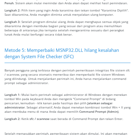
Penuh
. Sistem akan mulai memindai dan Anda akan dapat melihat hasil pemindaian.
Langkah 2:
Pilih item yang ingin Anda karantina dan tekan tombol "Karantina Dipilih".
Saat dikarantina, Anda mungkin diminta untuk menyalakan ulang komputer.
Langkah 3:
Setelah program dimulai ulang, Anda dapat menghapus semua objek yang
dikarantina dengan membuka bagian yang sesuai dari program atau memulihkan
beberapa di antaranya jika ternyata setelah mengarantina sesuatu dari perangkat
lunak Anda mulai berfungsi secara tidak benar.
Metode 5: Memperbaiki MSNP32.DLL hilang kesalahan
dengan System File Checker (SFC)
Banyak pengguna yang terbiasa dengan perintah pemeriksaan integritas file sistem sfc
/ scannow, yang secara otomatis memeriksa dan memperbaiki file sistem Windows
yang dilindungi. Untuk menjalankan perintah ini, Anda harus menjalankan command
prompt sebagai administrator.
Langkah 1:
Mulai baris perintah sebagai administrator di Windows dengan menekan
tombol Win pada keyboard Anda dan mengetik "Command Prompt" di bidang
pencarian, kemudian - klik kanan pada hasilnya dan pilih
Jalankan sebagai
administrator
. Sebagai alternatif, Anda dapat menekan kombinasi tombol Win + X yang
akan membuka menu di mana Anda dapat memilih
Command Prompt (Admin)
.
Langkah 2:
Ketik
sfc / scannow
saat berada di Command Prompt dan tekan Enter.
Setelah memasukkan perintah, pemeriksaan sistem akan dimulai. Ini akan memakan