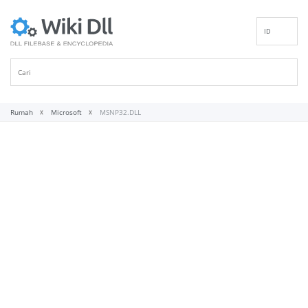
ID
EN
DE
ES
FR
Rumah
Microsoft
MSNP32.DLL
IT
PT
RU
NL
NN
SV
VI
FI