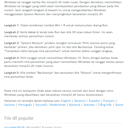
Windows ke tanggal ketika file msnp32.dll tidak rusak. Dengan demikian, memulihkan
Windows ke tanggal yang lebih awal membatalkan perubahan yang dibuat pada file
sistem. Ikuti langkah-langkah di bawah ini untuk mengembalikan Windows
menggunakan System Restore dan menyingkirkan kesalahan msnp32.dll.
Langkah 1:
Tekan kombinasi tombol Win + R untuk meluncurkan dialog Run.
Langkah 2:
Ketik
rstrui
di kotak teks Run dan klik OK atau tekan Enter. Ini akan
membuka utilitas pemulihan sistem.
Langkah 3:
“System Restore” jendela mungkin termasuk “Pilih restore point yang
berbeda” pilihan. Jika demikian, pilih opsi ini dan klik Berikutnya. Centang kotak
"Tampilkan lebih banyak titik pemulihan" untuk melihat daftar tanggal lengkap.
Langkah 4:
Pilih tanggal untuk memulihkan Windows 10. Perlu diingat bahwa Anda
perlu memilih titik pemulihan yang akan memulihkan Windows ke tanggal ketika pesan
kesalahan msnp32.dll tidak muncul.
Langkah 5:
Klik tombol "Berikutnya" dan kemudian klik "Selesai" untuk mengonfirmasi
titik pemulihan Anda.
Pada titik ini, komputer Anda akan reboot secara normal dan boot dengan versi
Windows yang dipulihkan, dan kesalahan msnp32.dll harus diselesaikan.
Halaman ini tersedia dalam bahasa lain:
English
|
Deutsch
|
Español
|
Français
|
Italiano
|
Português
|
Русский
|
Nederlands
|
Nynorsk
|
Svenska
|
Tiếng Việt
|
Suomi
File dll populer
vcruntime140.dll
- Microsoft® C Runtime Library