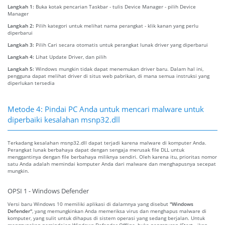
Langkah 1:
Buka kotak pencarian Taskbar - tulis Device Manager - pilih Device
Manager
Langkah 2:
Pilih kategori untuk melihat nama perangkat - klik kanan yang perlu
diperbarui
Langkah 3:
Pilih Cari secara otomatis untuk perangkat lunak driver yang diperbarui
Langkah 4:
Lihat Update Driver, dan pilih
Langkah 5:
Windows mungkin tidak dapat menemukan driver baru. Dalam hal ini,
pengguna dapat melihat driver di situs web pabrikan, di mana semua instruksi yang
diperlukan tersedia
Metode 4: Pindai PC Anda untuk mencari malware untuk
diperbaiki kesalahan msnp32.dll
Terkadang kesalahan msnp32.dll dapat terjadi karena malware di komputer Anda.
Perangkat lunak berbahaya dapat dengan sengaja merusak file DLL untuk
menggantinya dengan file berbahaya miliknya sendiri. Oleh karena itu, prioritas nomor
satu Anda adalah memindai komputer Anda dari malware dan menghapusnya secepat
mungkin.
OPSI 1 - Windows Defender
Versi baru Windows 10 memiliki aplikasi di dalamnya yang disebut
"Windows
Defender"
, yang memungkinkan Anda memeriksa virus dan menghapus malware di
komputer, yang sulit untuk dihapus di sistem operasi yang sedang berjalan. Untuk
menggunakan pemindaian Windows Defender Offline, buka pengaturan (Start - ikon