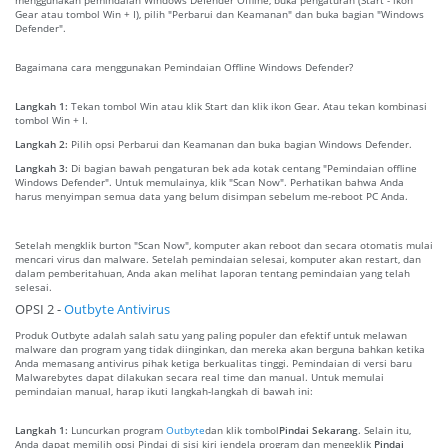
Gear atau tombol Win + I), pilih "Perbarui dan Keamanan" dan buka bagian "Windows
Defender".
Bagaimana cara menggunakan Pemindaian Offline Windows Defender?
Langkah 1:
Tekan tombol Win atau klik Start dan klik ikon Gear. Atau tekan kombinasi
tombol Win + I.
Langkah 2:
Pilih opsi Perbarui dan Keamanan dan buka bagian Windows Defender.
Langkah 3:
Di bagian bawah pengaturan bek ada kotak centang "Pemindaian offline
Windows Defender". Untuk memulainya, klik "Scan Now". Perhatikan bahwa Anda
harus menyimpan semua data yang belum disimpan sebelum me-reboot PC Anda.
Setelah mengklik burton "Scan Now", komputer akan reboot dan secara otomatis mulai
mencari virus dan malware. Setelah pemindaian selesai, komputer akan restart, dan
dalam pemberitahuan, Anda akan melihat laporan tentang pemindaian yang telah
selesai.
OPSI 2 -
Outbyte Antivirus
Produk Outbyte adalah salah satu yang paling populer dan efektif untuk melawan
malware dan program yang tidak diinginkan, dan mereka akan berguna bahkan ketika
Anda memasang antivirus pihak ketiga berkualitas tinggi. Pemindaian di versi baru
Malwarebytes dapat dilakukan secara real time dan manual. Untuk memulai
pemindaian manual, harap ikuti langkah-langkah di bawah ini:
Langkah 1:
Luncurkan program
Outbyte
dan klik tombol
Pindai Sekarang
. Selain itu,
Anda dapat memilih opsi Pindai di sisi kiri jendela program dan mengeklik
Pindai