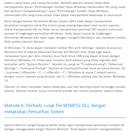
waktu cukup lama, jadi harap bersabar. Setelah operasi selesai, Anda akan
mendapatkan pesan "Perlindungan Sumber Daya Windows menemukan file yang rusak
dan berhasil memperbaikinya." atau "Perlindungan Sumber Daya Windows
menemukan file yang rusak tetapi tidak dapat memperbaiki beberapa di antaranya".
Perlu diingat bahwa Pemeriksa Berkas Sistem (SFC) tidak dapat memperbaiki
kesalahan integritas untuk file sistem yang sedang digunakan oleh sistem operasi.
Untuk memperbaiki file ini, Anda harus menjalankan perintah SFC melalui command
prompt di lingkungan pemulihan Windows. Anda dapat masuk ke Lingkungan
Pemulihan Windows dari layar login, dengan mengklik Shutdown, lalu menahan tombol
Shift sambil memilih Restart.
Di Windows 10, Anda dapat menekan tombol Win, pilih Settings> Update & security>
Recovery dan di bawah Advanced Startup, klik Restart now. Anda juga dapat
melakukan boot dari disk instalasi atau flash drive USB yang dapat di-boot dengan
distribusi Windows 10. Pada layar instalasi pilih bahasa yang Anda inginkan dan
kemudian pilih "System Restore". Setelah itu, pergi ke "Troubleshooting"> "Advanced
Settings"> "Command Prompt". Setelah di Command Prompt ketik perintah berikut: sfc
/ scannow / offbootdir = C: \ / offwindir = C: \ Windows di mana C adalah partisi
dengan sistem operasi yang diinstal, dan C: \ Windows adalah jalur ke folder Windows
10.
Operasi ini akan memakan waktu beberapa saat dan penting untuk menunggu sampai
selesai. Setelah selesai, tutup command prompt dan restart komputer seperti biasa.
Metode 6: Perbaiki rusak file MSNP32.DLL dengan
melakukan Pemulihan Sistem
System Restore sangat berguna ketika Anda ingin memperbaiki kesalahan msnp32.dll.
Dengan menggunakan fungsi "System Restore", Anda dapat memilih mengembalikan