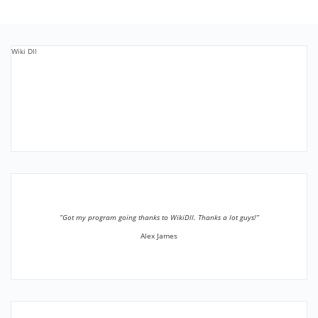
Wiki Dll
”Got my program going thanks to WikiDll. Thanks a lot guys!”
Alex James