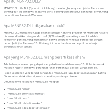
Apa itu MSNP32.DLL?
MSNP32.DLL file DLL (Dynamic Link Library) :develop_by yang merujuk ke file sistem
penting dari OS Windows. Biasanya berisi sekumpulan prosedur dan fungsi driver, yang
dapat diterapkan oleh Windows.
Apa MSNP32.DLL digunakan untuk?
MSNP32.DLL mengajukan, juga dikenal sebagai Nätverks-provider för Microsoft-nätverk,
biasanya dikaitkan dengan Microsoft(R) Windows(R) operativsystem. Ini adalah
komponen penting, yang memastikan bahwa program Windows beroperasi dengan
benar. Jadi, jika file msnp32.dll hilang, ini dapat berdampak negatif pada kerja
perangkat lunak terkait.
Apa yang MSNP32.DLL hilang berarti kesalahan?
Ada beberapa alasan yang dapat menyebabkan kesalahan msnp32.dll. Ini termasuk
masalah registri Windows, perangkat lunak berbahaya, aplikasi yang salah, dll.
Pesan kesalahan yang terkait dengan file msnp32.dll juga dapat menunjukkan bahwa
file tersebut tidak diinstal, rusak, atau dihapus dengan benar.
Umum lainnya kesalahan msnp32.dll meliputi:
“msnp32.dll hilang”
“msnp32.dll error saat memuat”
“msnp32.dll crash”
“msnp32.dll tidak ditemukan”
“msnp32.dll tidak dapat ditemukan”