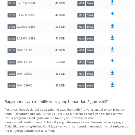
41.0 KB
6.2.9200.16384
32bit
MD5
SHA1
41.0 KB
6.1.7600.16385
32bit
MD5
SHA1
53.5 KB
6.0.6000.16386
64bit
MD5
SHA1
41.0 KB
6.0.6000.16386
32bit
MD5
SHA1
43.0 KB
10.0.14393.0
32bit
MD5
SHA1
52.5 KB
10.0.14393.0
64bit
MD5
SHA1
43.5 KB
10.0.10586.0
32bit
MD5
SHA1
53.0 KB
10.0.10586.0
64bit
MD5
SHA1
Bagaimana cara memilih versi yang benar dari Signdrv.dll?
Pertama, lihat deskripsi pada tabel di atas dan pilih file yang sesuai untuk program
Anda. Perhatikan apakah itu file 64-, atau 32-bit, serta bahasa yang digunakannya.
Untuk program 64-bit, gunakan file 64-bit jika terdaftar di atas.
Yang terbaik adalah memilih file dll yang bahasanya sesuai dengan bahasa program
Anda, jika memungkinkan. Kami juga menyarankan untuk mengunduh versi terbaru dari
file dll untuk fungsionalitas terkini.