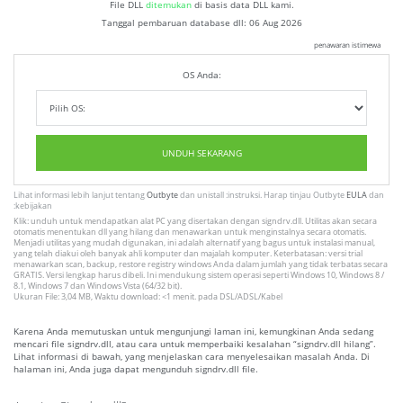
File DLL
ditemukan
di basis data DLL kami.
Tanggal pembaruan database dll:
06 Aug 2026
penawaran istimewa
OS Anda:
UNDUH SEKARANG
Lihat informasi lebih lanjut tentang
Outbyte
dan unistall :instruksi. Harap tinjau Outbyte
EULA
dan
:kebijakan
Klik: unduh untuk mendapatkan alat PC yang disertakan dengan signdrv.dll. Utilitas akan secara
otomatis menentukan dll yang hilang dan menawarkan untuk menginstalnya secara otomatis.
Menjadi utilitas yang mudah digunakan, ini adalah alternatif yang bagus untuk instalasi manual,
yang telah diakui oleh banyak ahli komputer dan majalah komputer. Keterbatasan: versi trial
menawarkan scan, backup, restore registry windows Anda dalam jumlah yang tidak terbatas secara
GRATIS. Versi lengkap harus dibeli. Ini mendukung sistem operasi seperti Windows 10, Windows 8 /
8.1, Windows 7 dan Windows Vista (64/32 bit).
Ukuran File: 3,04 MB, Waktu download: <1 menit. pada DSL/ADSL/Kabel
Karena Anda memutuskan untuk mengunjungi laman ini, kemungkinan Anda sedang
mencari file signdrv.dll, atau cara untuk memperbaiki kesalahan “signdrv.dll hilang”.
Lihat informasi di bawah, yang menjelaskan cara menyelesaikan masalah Anda. Di
halaman ini, Anda juga dapat mengunduh signdrv.dll file.