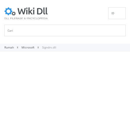
ID
EN
DE
ES
FR
Rumah
Microsoft
Signdrv.dll
IT
PT
RU
NL
NN
SV
VI
FI