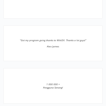
”Got my program going thanks to WikiDll. Thanks a lot guys!”
Alex James
1 000 000 +
Pengguna Senang!