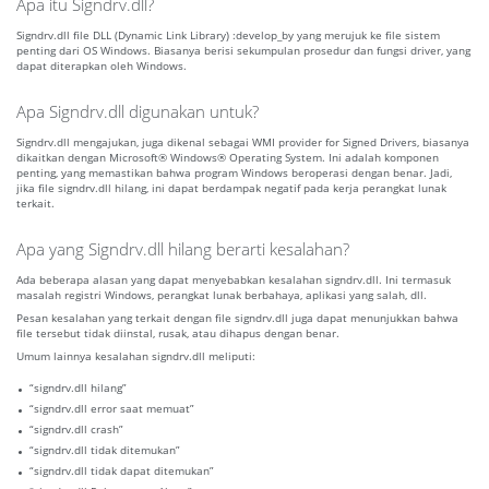
Apa itu Signdrv.dll?
Signdrv.dll file DLL (Dynamic Link Library) :develop_by yang merujuk ke file sistem
penting dari OS Windows. Biasanya berisi sekumpulan prosedur dan fungsi driver, yang
dapat diterapkan oleh Windows.
Apa Signdrv.dll digunakan untuk?
Signdrv.dll mengajukan, juga dikenal sebagai WMI provider for Signed Drivers, biasanya
dikaitkan dengan Microsoft® Windows® Operating System. Ini adalah komponen
penting, yang memastikan bahwa program Windows beroperasi dengan benar. Jadi,
jika file signdrv.dll hilang, ini dapat berdampak negatif pada kerja perangkat lunak
terkait.
Apa yang Signdrv.dll hilang berarti kesalahan?
Ada beberapa alasan yang dapat menyebabkan kesalahan signdrv.dll. Ini termasuk
masalah registri Windows, perangkat lunak berbahaya, aplikasi yang salah, dll.
Pesan kesalahan yang terkait dengan file signdrv.dll juga dapat menunjukkan bahwa
file tersebut tidak diinstal, rusak, atau dihapus dengan benar.
Umum lainnya kesalahan signdrv.dll meliputi:
“signdrv.dll hilang”
“signdrv.dll error saat memuat”
“signdrv.dll crash”
“signdrv.dll tidak ditemukan”
“signdrv.dll tidak dapat ditemukan”