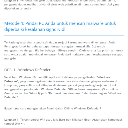
Langkah 5:
Windows mungkin tidak dapat menemukan driver baru. Dalam hal ini,
pengguna dapat melihat driver di situs web pabrikan, di mana semua instruksi yang
diperlukan tersedia
Metode 4: Pindai PC Anda untuk mencari malware untuk
diperbaiki kesalahan signdrv.dll
Terkadang kesalahan signdrv.dll dapat terjadi karena malware di komputer Anda.
Perangkat lunak berbahaya dapat dengan sengaja merusak file DLL untuk
menggantinya dengan file berbahaya miliknya sendiri. Oleh karena itu, prioritas nomor
satu Anda adalah memindai komputer Anda dari malware dan menghapusnya secepat
mungkin.
OPSI 1 - Windows Defender
Versi baru Windows 10 memiliki aplikasi di dalamnya yang disebut
"Windows
Defender"
, yang memungkinkan Anda memeriksa virus dan menghapus malware di
komputer, yang sulit untuk dihapus di sistem operasi yang sedang berjalan. Untuk
menggunakan pemindaian Windows Defender Offline, buka pengaturan (Start - ikon
Gear atau tombol Win + I), pilih "Perbarui dan Keamanan" dan buka bagian "Windows
Defender".
Bagaimana cara menggunakan Pemindaian Offline Windows Defender?
Langkah 1:
Tekan tombol Win atau klik Start dan klik ikon Gear. Atau tekan kombinasi
tombol Win + I.