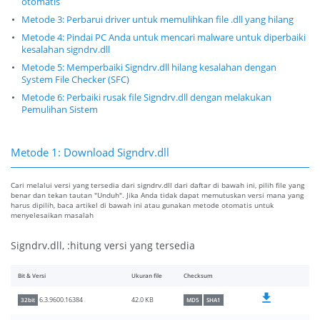
otomatis
Metode 3: Perbarui driver untuk memulihkan file .dll yang hilang
Metode 4: Pindai PC Anda untuk mencari malware untuk diperbaiki
kesalahan signdrv.dll
Metode 5: Memperbaiki Signdrv.dll hilang kesalahan dengan
System File Checker (SFC)
Metode 6: Perbaiki rusak file Signdrv.dll dengan melakukan
Pemulihan Sistem
Metode 1: Download Signdrv.dll
Cari melalui versi yang tersedia dari signdrv.dll dari daftar di bawah ini, pilih file yang
benar dan tekan tautan "Unduh". Jika Anda tidak dapat memutuskan versi mana yang
harus dipilih, baca artikel di bawah ini atau gunakan metode otomatis untuk
menyelesaikan masalah
Signdrv.dll, :hitung versi yang tersedia
Bit & Versi
Ukuran file
Checksum
42.0 KB
6.3.9600.16384
32bit
MD5
SHA1