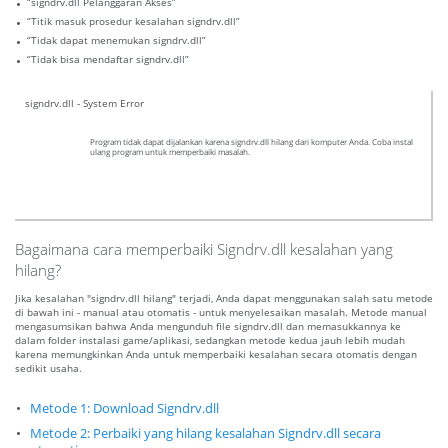
“signdrv.dll Pelanggaran Akses”
“Titik masuk prosedur kesalahan signdrv.dll”
“Tidak dapat menemukan signdrv.dll”
“Tidak bisa mendaftar signdrv.dll”
signdrv.dll - System Error
Program tidak dapat dijalankan karena signdrv.dll hilang dari komputer Anda. Coba instal
ulang program untuk memperbaiki masalah.
Bagaimana cara memperbaiki Signdrv.dll kesalahan yang
hilang?
Jika kesalahan "signdrv.dll hilang" terjadi, Anda dapat menggunakan salah satu metode
di bawah ini - manual atau otomatis - untuk menyelesaikan masalah. Metode manual
mengasumsikan bahwa Anda mengunduh file signdrv.dll dan memasukkannya ke
dalam folder instalasi game/aplikasi, sedangkan metode kedua jauh lebih mudah
karena memungkinkan Anda untuk memperbaiki kesalahan secara otomatis dengan
sedikit usaha.
Metode 1: Download Signdrv.dll
Metode 2: Perbaiki yang hilang kesalahan Signdrv.dll secara