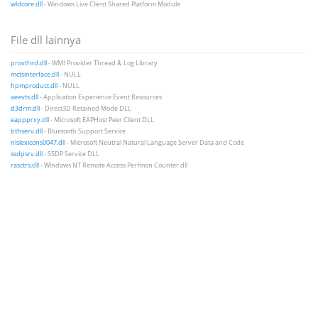
wldcore.dll
- Windows Live Client Shared Platform Module
File dll lainnya
provthrd.dll
- WMI Provider Thread & Log Library
mctsinterface.dll
- NULL
hpmproduct.dll
- NULL
aeevts.dll
- Application Experience Event Resources
d3drm.dll
- Direct3D Retained Mode DLL
eappprxy.dll
- Microsoft EAPHost Peer Client DLL
bthserv.dll
- Bluetooth Support Service
nlslexicons0047.dll
- Microsoft Neutral Natural Language Server Data and Code
ssdpsrv.dll
- SSDP Service DLL
rasctrs.dll
- Windows NT Remote Access Perfmon Counter dll