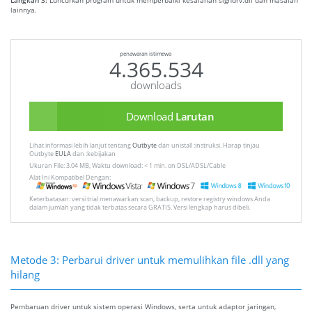
Langkah 3:
Luncurkan program untuk memperbaiki kesalahan signdrv.dll dan masalah
lainnya.
penawaran istimewa
4.365.534
downloads
Download
Larutan
Lihat informasi lebih lanjut tentang
Outbyte
dan unistall :instruksi. Harap tinjau
Outbyte
EULA
dan :kebijakan
Ukuran File: 3.04 MB, Waktu download: < 1 min. on DSL/ADSL/Cable
Alat Ini Kompatibel Dengan:
Keterbatasan: versi trial menawarkan scan, backup, restore registry windows Anda
dalam jumlah yang tidak terbatas secara GRATIS. Versi lengkap harus dibeli.
Metode 3: Perbarui driver untuk memulihkan file .dll yang
hilang
Pembaruan driver untuk sistem operasi Windows, serta untuk adaptor jaringan,