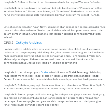
Langkah 2:
Pilih opsi Perbarui dan Keamanan dan buka bagian Windows Defender.
Langkah 3:
Di bagian bawah pengaturan bek ada kotak centang "Pemindaian offline
Windows Defender". Untuk memulainya, klik "Scan Now". Perhatikan bahwa Anda
harus menyimpan semua data yang belum disimpan sebelum me-reboot PC Anda.
Setelah mengklik burton "Scan Now", komputer akan reboot dan secara otomatis mulai
mencari virus dan malware. Setelah pemindaian selesai, komputer akan restart, dan
dalam pemberitahuan, Anda akan melihat laporan tentang pemindaian yang telah
selesai.
OPSI 2 -
Outbyte Antivirus
Produk Outbyte adalah salah satu yang paling populer dan efektif untuk melawan
malware dan program yang tidak diinginkan, dan mereka akan berguna bahkan ketika
Anda memasang antivirus pihak ketiga berkualitas tinggi. Pemindaian di versi baru
Malwarebytes dapat dilakukan secara real time dan manual. Untuk memulai
pemindaian manual, harap ikuti langkah-langkah di bawah ini:
Langkah 1:
Luncurkan program
Outbyte
dan klik tombol
Pindai Sekarang
. Selain itu,
Anda dapat memilih opsi Pindai di sisi kiri jendela program dan mengeklik
Pindai
Penuh
. Sistem akan mulai memindai dan Anda akan dapat melihat hasil pemindaian.
Langkah 2:
Pilih item yang ingin Anda karantina dan tekan tombol "Karantina Dipilih".
Saat dikarantina, Anda mungkin diminta untuk menyalakan ulang komputer.
Langkah 3:
Setelah program dimulai ulang, Anda dapat menghapus semua objek yang
dikarantina dengan membuka bagian yang sesuai dari program atau memulihkan
beberapa di antaranya jika ternyata setelah mengarantina sesuatu dari perangkat
lunak Anda mulai berfungsi secara tidak benar.