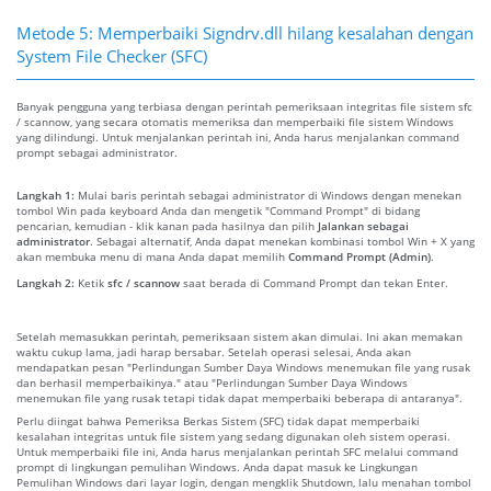
Metode 5: Memperbaiki Signdrv.dll hilang kesalahan dengan
System File Checker (SFC)
Banyak pengguna yang terbiasa dengan perintah pemeriksaan integritas file sistem sfc
/ scannow, yang secara otomatis memeriksa dan memperbaiki file sistem Windows
yang dilindungi. Untuk menjalankan perintah ini, Anda harus menjalankan command
prompt sebagai administrator.
Langkah 1:
Mulai baris perintah sebagai administrator di Windows dengan menekan
tombol Win pada keyboard Anda dan mengetik "Command Prompt" di bidang
pencarian, kemudian - klik kanan pada hasilnya dan pilih
Jalankan sebagai
administrator
. Sebagai alternatif, Anda dapat menekan kombinasi tombol Win + X yang
akan membuka menu di mana Anda dapat memilih
Command Prompt (Admin)
.
Langkah 2:
Ketik
sfc / scannow
saat berada di Command Prompt dan tekan Enter.
Setelah memasukkan perintah, pemeriksaan sistem akan dimulai. Ini akan memakan
waktu cukup lama, jadi harap bersabar. Setelah operasi selesai, Anda akan
mendapatkan pesan "Perlindungan Sumber Daya Windows menemukan file yang rusak
dan berhasil memperbaikinya." atau "Perlindungan Sumber Daya Windows
menemukan file yang rusak tetapi tidak dapat memperbaiki beberapa di antaranya".
Perlu diingat bahwa Pemeriksa Berkas Sistem (SFC) tidak dapat memperbaiki
kesalahan integritas untuk file sistem yang sedang digunakan oleh sistem operasi.
Untuk memperbaiki file ini, Anda harus menjalankan perintah SFC melalui command
prompt di lingkungan pemulihan Windows. Anda dapat masuk ke Lingkungan
Pemulihan Windows dari layar login, dengan mengklik Shutdown, lalu menahan tombol