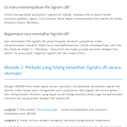
Di mana menempatkan file Signdrv.dll?
Untuk memperbaiki kesalahan “signdrv.dll hilang”, letakkan file di dalam folder
instalasi aplikasi / game. Cara lainnya, Anda dapat menempatkan file signdrv.dll dalam
direktori sistem Windows.
Bagaimana cara mendaftar Signdrv.dll?
Jika meletakkan file signdrv.dll yang hilang ke direktori yang benar tidak
menyelesaikan masalah, Anda harus mendaftarkannya. Untuk melakukannya, salin file
DLL Anda ke folder C: \ Windows \ System32, dan buka prompt perintah dengan hak
admin. Di sana, ketik "regsvr32 signdrv.dll" dan tekan Enter.
Metode 2: Perbaiki yang hilang kesalahan Signdrv.dll secara
otomatis
Dengan WikiDll Fixer Anda dapat secara otomatis memperbaiki kesalahan signdrv.dll.
Utilitas tidak hanya akan mengunduh versi yang benar dari signdrv.dll secara gratis
dan menyarankan direktori yang tepat untuk menginstalnya tetapi juga menyelesaikan
masalah lain yang terkait dengan file signdrv.dll.
Langkah 1:
Klik tombol
“Download App. ”
untuk mendapatkan alat otomatis,
disediakan oleh WikiDll.
Langkah 2:
Instal utilitas dengan mengikuti petunjuk penginstalan sederhana.