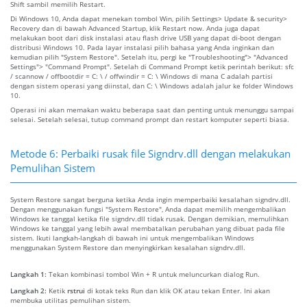
Shift sambil memilih Restart.
Di Windows 10, Anda dapat menekan tombol Win, pilih Settings> Update & security>
Recovery dan di bawah Advanced Startup, klik Restart now. Anda juga dapat
melakukan boot dari disk instalasi atau flash drive USB yang dapat di-boot dengan
distribusi Windows 10. Pada layar instalasi pilih bahasa yang Anda inginkan dan
kemudian pilih "System Restore". Setelah itu, pergi ke "Troubleshooting"> "Advanced
Settings"> "Command Prompt". Setelah di Command Prompt ketik perintah berikut: sfc
/ scannow / offbootdir = C: \ / offwindir = C: \ Windows di mana C adalah partisi
dengan sistem operasi yang diinstal, dan C: \ Windows adalah jalur ke folder Windows
10.
Operasi ini akan memakan waktu beberapa saat dan penting untuk menunggu sampai
selesai. Setelah selesai, tutup command prompt dan restart komputer seperti biasa.
Metode 6: Perbaiki rusak file Signdrv.dll dengan melakukan
Pemulihan Sistem
System Restore sangat berguna ketika Anda ingin memperbaiki kesalahan signdrv.dll.
Dengan menggunakan fungsi "System Restore", Anda dapat memilih mengembalikan
Windows ke tanggal ketika file signdrv.dll tidak rusak. Dengan demikian, memulihkan
Windows ke tanggal yang lebih awal membatalkan perubahan yang dibuat pada file
sistem. Ikuti langkah-langkah di bawah ini untuk mengembalikan Windows
menggunakan System Restore dan menyingkirkan kesalahan signdrv.dll.
Langkah 1:
Tekan kombinasi tombol Win + R untuk meluncurkan dialog Run.
Langkah 2:
Ketik
rstrui
di kotak teks Run dan klik OK atau tekan Enter. Ini akan
membuka utilitas pemulihan sistem.