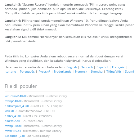
Langkah 3:
“System Restore” jendela mungkin termasuk “Pilih restore point yang
berbeda” pilihan. Jika demikian, pilih opsi ini dan klik Berikutnya. Centang kotak
"Tampilkan lebih banyak titik pemulihan" untuk melihat daftar tanggal lengkap.
Langkah 4:
Pilih tanggal untuk memulihkan Windows 10. Perlu diingat bahwa Anda
perlu memilih titik pemulihan yang akan memulihkan Windows ke tanggal ketika pesan
kesalahan signdrv.dll tidak muncul.
Langkah 5:
Klik tombol "Berikutnya" dan kemudian klik "Selesai" untuk mengonfirmasi
titik pemulihan Anda.
Pada titik ini, komputer Anda akan reboot secara normal dan boot dengan versi
Windows yang dipulihkan, dan kesalahan signdrv.dll harus diselesaikan.
Halaman ini tersedia dalam bahasa lain:
English
|
Deutsch
|
Español
|
Français
|
Italiano
|
Português
|
Русский
|
Nederlands
|
Nynorsk
|
Svenska
|
Tiếng Việt
|
Suomi
File dll populer
vcruntime140.dll
- Microsoft® C Runtime Library
msvcp140.dll
- Microsoft® C Runtime Library
d3dcompiler_43.dll
- Direct3D HLSL Compiler
xlive.dll
- Games for Windows - LIVE DLL
d3dx9_43.dll
- Direct3D 9 Extensions
binkw32.dll
- RAD Video Tools
msvcp120.dll
- Microsoft® C Runtime Library
msvcr110.dll
- Microsoft® C Runtime Library
x3daudio1_7.dll
- 3D Audio Library