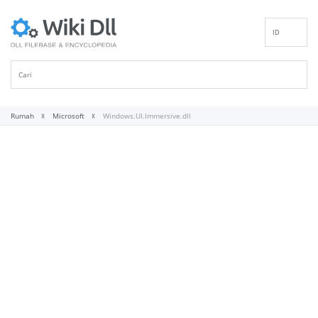
ID
EN
DE
ES
FR
Rumah
Microsoft
Windows.UI.Immersive.dll
IT
PT
RU
NL
NN
SV
VI
FI