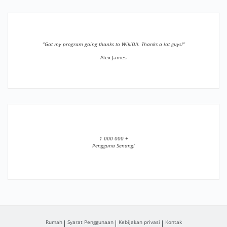
”Got my program going thanks to WikiDll. Thanks a lot guys!”
Alex James
1 000 000 +
Pengguna Senang!
Rumah
Syarat Penggunaan
Kebijakan privasi
Kontak