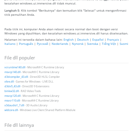
kesalahan windows.ui.immersive.dll tidak muncul.
Langkah 5:
Klik tombol "Berikutnya" dan kemudian klik "Selesai" untuk mengonfirmasi
titik pemulihan Anda.
Pada titik ini, komputer Anda akan reboot secara normal dan boot dengan versi
Windows yang dipulihkan, dan kesalahan windows.ui.immersive.dll harus diselesaikan.
Halaman ini tersedia dalam bahasa lain:
English
|
Deutsch
|
Español
|
Français
|
Italiano
|
Português
|
Русский
|
Nederlands
|
Nynorsk
|
Svenska
|
Tiếng Việt
|
Suomi
File dll populer
vcruntime140.dll
- Microsoft® C Runtime Library
msvcp140.dll
- Microsoft® C Runtime Library
d3dcompiler_43.dll
- Direct3D HLSL Compiler
xlive.dll
- Games for Windows - LIVE DLL
d3dx9_43.dll
- Direct3D 9 Extensions
binkw32.dll
- RAD Video Tools
msvcp120.dll
- Microsoft® C Runtime Library
msvcr110.dll
- Microsoft® C Runtime Library
x3daudio1_7.dll
- 3D Audio Library
wldcore.dll
- Windows Live Client Shared Platform Module
File dll lainnya