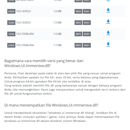
1.2 MB
6.2.9200.16433
32bit
MD5
SHA1
1.6 MB
10.0.14393.0
64bit
MD5
SHA1
1.5 MB
10.0.14393.0
32bit
MD5
SHA1
1.5 MB
10.0.10586.494
32bit
MD5
SHA1
1.7 MB
10.0.10586.494
64bit
MD5
SHA1
Bagaimana cara memilih versi yang benar dari
Windows.UI.Immersive.dll?
Pertama, lihat deskripsi pada tabel di atas dan pilih file yang sesuai untuk program
Anda. Perhatikan apakah itu file 64-, atau 32-bit, serta bahasa yang digunakannya.
Untuk program 64-bit, gunakan file 64-bit jika terdaftar di atas.
Yang terbaik adalah memilih file dll yang bahasanya sesuai dengan bahasa program
Anda, jika memungkinkan. Kami juga menyarankan untuk mengunduh versi terbaru dari
file dll untuk fungsionalitas terkini.
Di mana menempatkan file Windows.UI.Immersive.dll?
Untuk memperbaiki kesalahan “windows.ui.immersive.dll hilang”, letakkan file di
dalam folder instalasi aplikasi / game. Cara lainnya, Anda dapat menempatkan file
windows.ui.immersive.dll dalam direktori sistem Windows.