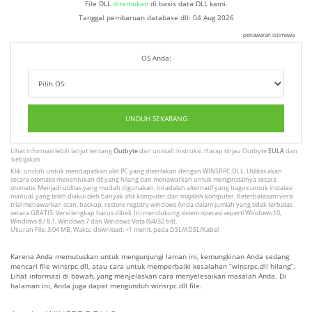
File DLL
ditemukan
di basis data DLL kami.
Tanggal pembaruan database dll:
04 Aug 2026
penawaran istimewa
OS Anda:
UNDUH SEKARANG
Lihat informasi lebih lanjut tentang
Outbyte
dan unistall :instruksi. Harap tinjau Outbyte
EULA
dan
:kebijakan
Klik: unduh untuk mendapatkan alat PC yang disertakan dengan WINSRPC.DLL. Utilitas akan
secara otomatis menentukan dll yang hilang dan menawarkan untuk menginstalnya secara
otomatis. Menjadi utilitas yang mudah digunakan, ini adalah alternatif yang bagus untuk instalasi
manual, yang telah diakui oleh banyak ahli komputer dan majalah komputer. Keterbatasan: versi
trial menawarkan scan, backup, restore registry windows Anda dalam jumlah yang tidak terbatas
secara GRATIS. Versi lengkap harus dibeli. Ini mendukung sistem operasi seperti Windows 10,
Windows 8 / 8.1, Windows 7 dan Windows Vista (64/32 bit).
Ukuran File: 3,04 MB, Waktu download: <1 menit. pada DSL/ADSL/Kabel
Karena Anda memutuskan untuk mengunjungi laman ini, kemungkinan Anda sedang
mencari file winsrpc.dll, atau cara untuk memperbaiki kesalahan “winsrpc.dll hilang”.
Lihat informasi di bawah, yang menjelaskan cara menyelesaikan masalah Anda. Di
halaman ini, Anda juga dapat mengunduh winsrpc.dll file.