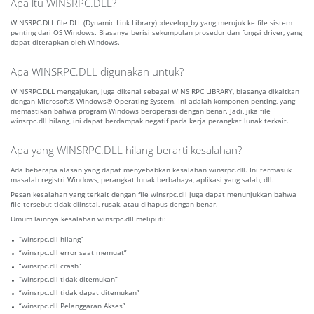
Apa itu WINSRPC.DLL?
WINSRPC.DLL file DLL (Dynamic Link Library) :develop_by yang merujuk ke file sistem
penting dari OS Windows. Biasanya berisi sekumpulan prosedur dan fungsi driver, yang
dapat diterapkan oleh Windows.
Apa WINSRPC.DLL digunakan untuk?
WINSRPC.DLL mengajukan, juga dikenal sebagai WINS RPC LIBRARY, biasanya dikaitkan
dengan Microsoft® Windows® Operating System. Ini adalah komponen penting, yang
memastikan bahwa program Windows beroperasi dengan benar. Jadi, jika file
winsrpc.dll hilang, ini dapat berdampak negatif pada kerja perangkat lunak terkait.
Apa yang WINSRPC.DLL hilang berarti kesalahan?
Ada beberapa alasan yang dapat menyebabkan kesalahan winsrpc.dll. Ini termasuk
masalah registri Windows, perangkat lunak berbahaya, aplikasi yang salah, dll.
Pesan kesalahan yang terkait dengan file winsrpc.dll juga dapat menunjukkan bahwa
file tersebut tidak diinstal, rusak, atau dihapus dengan benar.
Umum lainnya kesalahan winsrpc.dll meliputi:
“winsrpc.dll hilang”
“winsrpc.dll error saat memuat”
“winsrpc.dll crash”
“winsrpc.dll tidak ditemukan”
“winsrpc.dll tidak dapat ditemukan”
“winsrpc.dll Pelanggaran Akses”