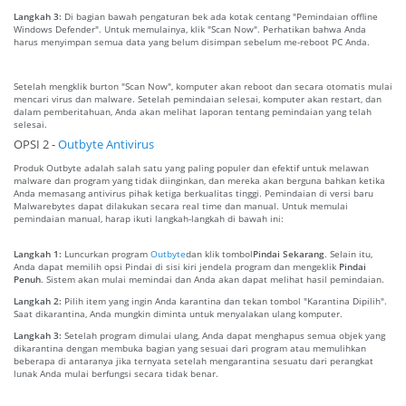
Langkah 3:
Di bagian bawah pengaturan bek ada kotak centang "Pemindaian offline
Windows Defender". Untuk memulainya, klik "Scan Now". Perhatikan bahwa Anda
harus menyimpan semua data yang belum disimpan sebelum me-reboot PC Anda.
Setelah mengklik burton "Scan Now", komputer akan reboot dan secara otomatis mulai
mencari virus dan malware. Setelah pemindaian selesai, komputer akan restart, dan
dalam pemberitahuan, Anda akan melihat laporan tentang pemindaian yang telah
selesai.
OPSI 2 -
Outbyte Antivirus
Produk Outbyte adalah salah satu yang paling populer dan efektif untuk melawan
malware dan program yang tidak diinginkan, dan mereka akan berguna bahkan ketika
Anda memasang antivirus pihak ketiga berkualitas tinggi. Pemindaian di versi baru
Malwarebytes dapat dilakukan secara real time dan manual. Untuk memulai
pemindaian manual, harap ikuti langkah-langkah di bawah ini:
Langkah 1:
Luncurkan program
Outbyte
dan klik tombol
Pindai Sekarang
. Selain itu,
Anda dapat memilih opsi Pindai di sisi kiri jendela program dan mengeklik
Pindai
Penuh
. Sistem akan mulai memindai dan Anda akan dapat melihat hasil pemindaian.
Langkah 2:
Pilih item yang ingin Anda karantina dan tekan tombol "Karantina Dipilih".
Saat dikarantina, Anda mungkin diminta untuk menyalakan ulang komputer.
Langkah 3:
Setelah program dimulai ulang, Anda dapat menghapus semua objek yang
dikarantina dengan membuka bagian yang sesuai dari program atau memulihkan
beberapa di antaranya jika ternyata setelah mengarantina sesuatu dari perangkat
lunak Anda mulai berfungsi secara tidak benar.