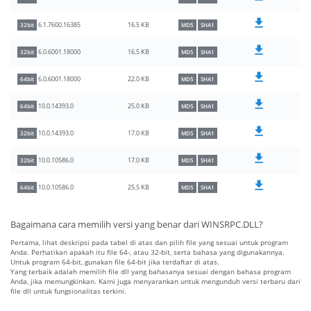
16.5 KB
6.1.7600.16385
32bit
MD5
SHA1
16.5 KB
6.0.6001.18000
32bit
MD5
SHA1
22.0 KB
6.0.6001.18000
64bit
MD5
SHA1
25.0 KB
10.0.14393.0
64bit
MD5
SHA1
17.0 KB
10.0.14393.0
32bit
MD5
SHA1
17.0 KB
10.0.10586.0
32bit
MD5
SHA1
25.5 KB
10.0.10586.0
64bit
MD5
SHA1
Bagaimana cara memilih versi yang benar dari WINSRPC.DLL?
Pertama, lihat deskripsi pada tabel di atas dan pilih file yang sesuai untuk program
Anda. Perhatikan apakah itu file 64-, atau 32-bit, serta bahasa yang digunakannya.
Untuk program 64-bit, gunakan file 64-bit jika terdaftar di atas.
Yang terbaik adalah memilih file dll yang bahasanya sesuai dengan bahasa program
Anda, jika memungkinkan. Kami juga menyarankan untuk mengunduh versi terbaru dari
file dll untuk fungsionalitas terkini.