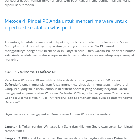
pengguna dapat melihat driver di situs web pabrikan, di mana semua instruksi yang
diperlukan tersedia
Metode 4: Pindai PC Anda untuk mencari malware untuk
diperbaiki kesalahan winsrpc.dll
Terkadang kesalahan winsrpc.dll dapat terjadi karena malware di komputer Anda.
Perangkat lunak berbahaya dapat dengan sengaja merusak file DLL untuk
menggantinya dengan file berbahaya miliknya sendiri. Oleh karena itu, prioritas nomor
satu Anda adalah memindai komputer Anda dari malware dan menghapusnya secepat
mungkin.
OPSI 1 - Windows Defender
Versi baru Windows 10 memiliki aplikasi di dalamnya yang disebut
"Windows
Defender"
, yang memungkinkan Anda memeriksa virus dan menghapus malware di
komputer, yang sulit untuk dihapus di sistem operasi yang sedang berjalan. Untuk
menggunakan pemindaian Windows Defender Offline, buka pengaturan (Start - ikon
Gear atau tombol Win + I), pilih "Perbarui dan Keamanan" dan buka bagian "Windows
Defender".
Bagaimana cara menggunakan Pemindaian Offline Windows Defender?
Langkah 1:
Tekan tombol Win atau klik Start dan klik ikon Gear. Atau tekan kombinasi
tombol Win + I.
Langkah 2:
Pilih opsi Perbarui dan Keamanan dan buka bagian Windows Defender.