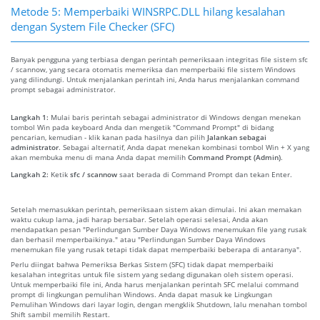
Metode 5: Memperbaiki WINSRPC.DLL hilang kesalahan
dengan System File Checker (SFC)
Banyak pengguna yang terbiasa dengan perintah pemeriksaan integritas file sistem sfc
/ scannow, yang secara otomatis memeriksa dan memperbaiki file sistem Windows
yang dilindungi. Untuk menjalankan perintah ini, Anda harus menjalankan command
prompt sebagai administrator.
Langkah 1:
Mulai baris perintah sebagai administrator di Windows dengan menekan
tombol Win pada keyboard Anda dan mengetik "Command Prompt" di bidang
pencarian, kemudian - klik kanan pada hasilnya dan pilih
Jalankan sebagai
administrator
. Sebagai alternatif, Anda dapat menekan kombinasi tombol Win + X yang
akan membuka menu di mana Anda dapat memilih
Command Prompt (Admin)
.
Langkah 2:
Ketik
sfc / scannow
saat berada di Command Prompt dan tekan Enter.
Setelah memasukkan perintah, pemeriksaan sistem akan dimulai. Ini akan memakan
waktu cukup lama, jadi harap bersabar. Setelah operasi selesai, Anda akan
mendapatkan pesan "Perlindungan Sumber Daya Windows menemukan file yang rusak
dan berhasil memperbaikinya." atau "Perlindungan Sumber Daya Windows
menemukan file yang rusak tetapi tidak dapat memperbaiki beberapa di antaranya".
Perlu diingat bahwa Pemeriksa Berkas Sistem (SFC) tidak dapat memperbaiki
kesalahan integritas untuk file sistem yang sedang digunakan oleh sistem operasi.
Untuk memperbaiki file ini, Anda harus menjalankan perintah SFC melalui command
prompt di lingkungan pemulihan Windows. Anda dapat masuk ke Lingkungan
Pemulihan Windows dari layar login, dengan mengklik Shutdown, lalu menahan tombol
Shift sambil memilih Restart.