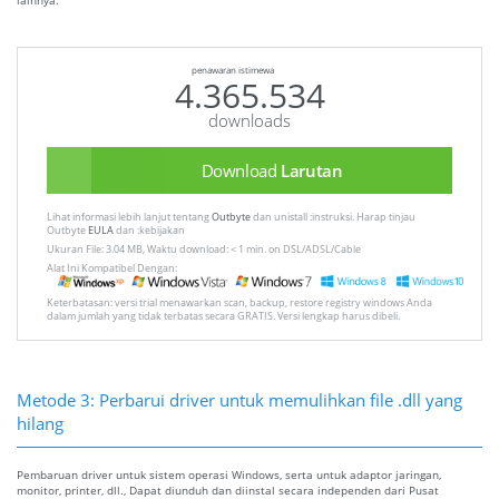
lainnya.
penawaran istimewa
4.365.534
downloads
Download
Larutan
Lihat informasi lebih lanjut tentang
Outbyte
dan unistall :instruksi. Harap tinjau
Outbyte
EULA
dan :kebijakan
Ukuran File: 3.04 MB, Waktu download: < 1 min. on DSL/ADSL/Cable
Alat Ini Kompatibel Dengan:
Keterbatasan: versi trial menawarkan scan, backup, restore registry windows Anda
dalam jumlah yang tidak terbatas secara GRATIS. Versi lengkap harus dibeli.
Metode 3: Perbarui driver untuk memulihkan file .dll yang
hilang
Pembaruan driver untuk sistem operasi Windows, serta untuk adaptor jaringan,
monitor, printer, dll., Dapat diunduh dan diinstal secara independen dari Pusat