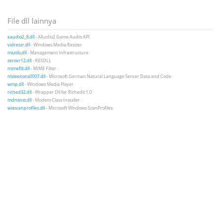
File dll lainnya
xaudio2_8.dll
- XAudio2 Game Audio API
vidreszr.dll
- Windows Media Resizer
miutils.dll
- Management Infrastructure
zerovr12.dll
- RESDLL
mimefilt.dll
- MIME Filter
nlslexicons0007.dll
- Microsoft German Natural Language Server Data and Code
wmp.dll
- Windows Media Player
riched32.dll
- Wrapper Dll for Richedit 1.0
mdminst.dll
- Modem Class Installer
wiascanprofiles.dll
- Microsoft Windows ScanProfiles