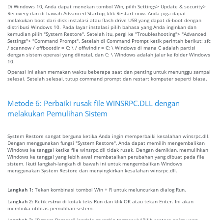
Di Windows 10, Anda dapat menekan tombol Win, pilih Settings> Update & security>
Recovery dan di bawah Advanced Startup, klik Restart now. Anda juga dapat
melakukan boot dari disk instalasi atau flash drive USB yang dapat di-boot dengan
distribusi Windows 10. Pada layar instalasi pilih bahasa yang Anda inginkan dan
kemudian pilih "System Restore". Setelah itu, pergi ke "Troubleshooting"> "Advanced
Settings"> "Command Prompt". Setelah di Command Prompt ketik perintah berikut: sfc
/ scannow / offbootdir = C: \ / offwindir = C: \ Windows di mana C adalah partisi
dengan sistem operasi yang diinstal, dan C: \ Windows adalah jalur ke folder Windows
10.
Operasi ini akan memakan waktu beberapa saat dan penting untuk menunggu sampai
selesai. Setelah selesai, tutup command prompt dan restart komputer seperti biasa.
Metode 6: Perbaiki rusak file WINSRPC.DLL dengan
melakukan Pemulihan Sistem
System Restore sangat berguna ketika Anda ingin memperbaiki kesalahan winsrpc.dll.
Dengan menggunakan fungsi "System Restore", Anda dapat memilih mengembalikan
Windows ke tanggal ketika file winsrpc.dll tidak rusak. Dengan demikian, memulihkan
Windows ke tanggal yang lebih awal membatalkan perubahan yang dibuat pada file
sistem. Ikuti langkah-langkah di bawah ini untuk mengembalikan Windows
menggunakan System Restore dan menyingkirkan kesalahan winsrpc.dll.
Langkah 1:
Tekan kombinasi tombol Win + R untuk meluncurkan dialog Run.
Langkah 2:
Ketik
rstrui
di kotak teks Run dan klik OK atau tekan Enter. Ini akan
membuka utilitas pemulihan sistem.
Langkah 3:
“System Restore” jendela mungkin termasuk “Pilih restore point yang