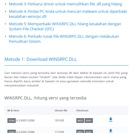
Metode 3: Perbarui driver untuk memulihkan file .dll yang hilang
Metode 4: Pindai PC Anda untuk mencari malware untuk diperbaiki
kesalahan winsrpc.dll
Metode 5: Memperbaiki WINSRPC.DLL hilang kesalahan dengan
System File Checker (SFC)
Metode 6: Perbaiki rusak file WINSRPC.DLL dengan melakukan
Pemulihan Sistem
Metode 1: Download WINSRPC.DLL
Cari melalui versi yang tersedia dari winsrpc.dll dari daftar di bawah ini, pilih file yang
benar dan tekan tautan "Unduh". Jika Anda tidak dapat memutuskan versi mana yang
harus dipilih, baca artikel di bawah ini atau gunakan metode otomatis untuk
menyelesaikan masalah
WINSRPC.DLL, :hitung versi yang tersedia
Bit & Versi
Ukuran file
Checksum
18.0 KB
6.3.9600.16384
32bit
MD5
SHA1
17.0 KB
6.2.9200.16384
32bit
MD5
SHA1