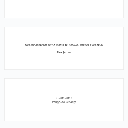
”Got my program going thanks to WikiDll. Thanks a lot guys!”
Alex James
1 000 000 +
Pengguna Senang!