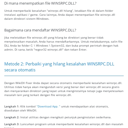
Di mana menempatkan file WINSRPC.DLL?
Untuk memperbaiki kesalahan “winsrpc.dll hilang”, letakkan file di dalam folder
instalasi aplikasi / game. Cara lainnya, Anda dapat menempatkan file winsrpc.dll
dalam direktori sistem Windows.
Bagaimana cara mendaftar WINSRPC.DLL?
Jika meletakkan file winsrpc.dll yang hilang ke direktori yang benar tidak
menyelesaikan masalah, Anda harus mendaftarkannya. Untuk melakukannya, salin file
DLL Anda ke folder C: \ Windows \ System32, dan buka prompt perintah dengan hak
admin. Di sana, ketik "regsvr32 winsrpc.dll" dan tekan Enter.
Metode 2: Perbaiki yang hilang kesalahan WINSRPC.DLL
secara otomatis
Dengan WikiDll Fixer Anda dapat secara otomatis memperbaiki kesalahan winsrpc.dll.
Utilitas tidak hanya akan mengunduh versi yang benar dari winsrpc.dll secara gratis
dan menyarankan direktori yang tepat untuk menginstalnya tetapi juga menyelesaikan
masalah lain yang terkait dengan file winsrpc.dll.
Langkah 1:
Klik tombol
“Download App. ”
untuk mendapatkan alat otomatis,
disediakan oleh WikiDll.
Langkah 2:
Instal utilitas dengan mengikuti petunjuk penginstalan sederhana.
Langkah 3:
Luncurkan program untuk memperbaiki kesalahan winsrpc.dll dan masalah