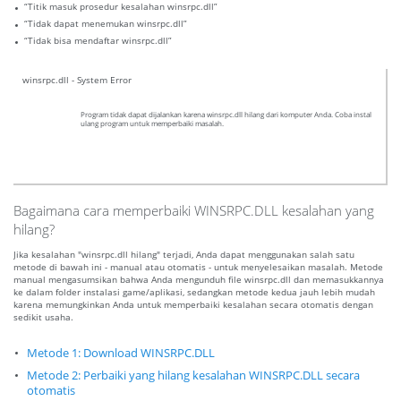
“Titik masuk prosedur kesalahan winsrpc.dll”
“Tidak dapat menemukan winsrpc.dll”
“Tidak bisa mendaftar winsrpc.dll”
winsrpc.dll - System Error
Program tidak dapat dijalankan karena winsrpc.dll hilang dari komputer Anda. Coba instal
ulang program untuk memperbaiki masalah.
Bagaimana cara memperbaiki WINSRPC.DLL kesalahan yang
hilang?
Jika kesalahan "winsrpc.dll hilang" terjadi, Anda dapat menggunakan salah satu
metode di bawah ini - manual atau otomatis - untuk menyelesaikan masalah. Metode
manual mengasumsikan bahwa Anda mengunduh file winsrpc.dll dan memasukkannya
ke dalam folder instalasi game/aplikasi, sedangkan metode kedua jauh lebih mudah
karena memungkinkan Anda untuk memperbaiki kesalahan secara otomatis dengan
sedikit usaha.
Metode 1: Download WINSRPC.DLL
Metode 2: Perbaiki yang hilang kesalahan WINSRPC.DLL secara
otomatis