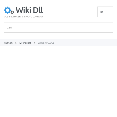
ID
EN
DE
ES
FR
Rumah
Microsoft
WINSRPC.DLL
IT
PT
RU
NL
NN
SV
VI
FI