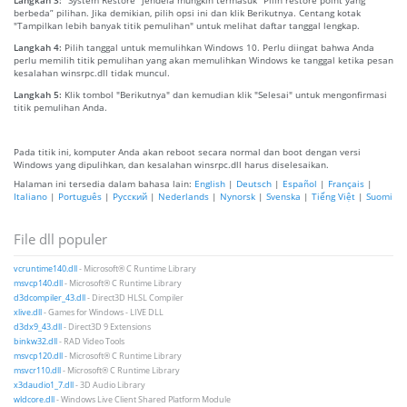
berbeda” pilihan. Jika demikian, pilih opsi ini dan klik Berikutnya. Centang kotak
"Tampilkan lebih banyak titik pemulihan" untuk melihat daftar tanggal lengkap.
Langkah 4:
Pilih tanggal untuk memulihkan Windows 10. Perlu diingat bahwa Anda
perlu memilih titik pemulihan yang akan memulihkan Windows ke tanggal ketika pesan
kesalahan winsrpc.dll tidak muncul.
Langkah 5:
Klik tombol "Berikutnya" dan kemudian klik "Selesai" untuk mengonfirmasi
titik pemulihan Anda.
Pada titik ini, komputer Anda akan reboot secara normal dan boot dengan versi
Windows yang dipulihkan, dan kesalahan winsrpc.dll harus diselesaikan.
Halaman ini tersedia dalam bahasa lain:
English
|
Deutsch
|
Español
|
Français
|
Italiano
|
Português
|
Русский
|
Nederlands
|
Nynorsk
|
Svenska
|
Tiếng Việt
|
Suomi
File dll populer
vcruntime140.dll
- Microsoft® C Runtime Library
msvcp140.dll
- Microsoft® C Runtime Library
d3dcompiler_43.dll
- Direct3D HLSL Compiler
xlive.dll
- Games for Windows - LIVE DLL
d3dx9_43.dll
- Direct3D 9 Extensions
binkw32.dll
- RAD Video Tools
msvcp120.dll
- Microsoft® C Runtime Library
msvcr110.dll
- Microsoft® C Runtime Library
x3daudio1_7.dll
- 3D Audio Library
wldcore.dll
- Windows Live Client Shared Platform Module