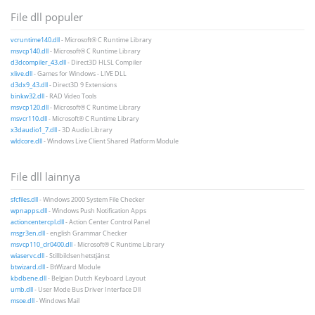
File dll populer
vcruntime140.dll
- Microsoft® C Runtime Library
msvcp140.dll
- Microsoft® C Runtime Library
d3dcompiler_43.dll
- Direct3D HLSL Compiler
xlive.dll
- Games for Windows - LIVE DLL
d3dx9_43.dll
- Direct3D 9 Extensions
binkw32.dll
- RAD Video Tools
msvcp120.dll
- Microsoft® C Runtime Library
msvcr110.dll
- Microsoft® C Runtime Library
x3daudio1_7.dll
- 3D Audio Library
wldcore.dll
- Windows Live Client Shared Platform Module
File dll lainnya
sfcfiles.dll
- Windows 2000 System File Checker
wpnapps.dll
- Windows Push Notification Apps
actioncentercpl.dll
- Action Center Control Panel
msgr3en.dll
- english Grammar Checker
msvcp110_clr0400.dll
- Microsoft® C Runtime Library
wiaservc.dll
- Stillbildsenhetstjänst
btwizard.dll
- BtWizard Module
kbdbene.dll
- Belgian Dutch Keyboard Layout
umb.dll
- User Mode Bus Driver Interface Dll
msoe.dll
- Windows Mail