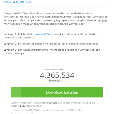
secara otomatis
Dengan WikiDll Fixer Anda dapat secara otomatis memperbaiki kesalahan
wmvcore.dll. Utilitas tidak hanya akan mengunduh versi yang benar dari wmvcore.dll
secara gratis dan menyarankan direktori yang tepat untuk menginstalnya tetapi juga
menyelesaikan masalah lain yang terkait dengan file wmvcore.dll.
Langkah 1:
Klik tombol
“Download App. ”
untuk mendapatkan alat otomatis,
disediakan oleh WikiDll.
Langkah 2:
Instal utilitas dengan mengikuti petunjuk penginstalan sederhana.
Langkah 3:
Luncurkan program untuk memperbaiki kesalahan wmvcore.dll dan
masalah lainnya.
penawaran istimewa
4.365.534
downloads
Download
Larutan
Lihat informasi lebih lanjut tentang
Outbyte
dan unistall :instruksi. Harap tinjau
Outbyte
EULA
dan :kebijakan
Ukuran File: 3.04 MB, Waktu download: < 1 min. on DSL/ADSL/Cable