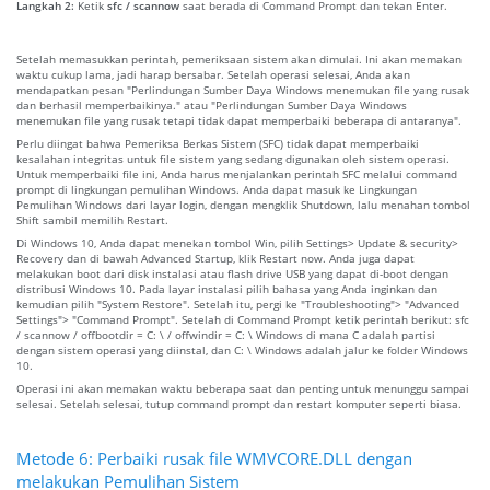
Langkah 2:
Ketik
sfc / scannow
saat berada di Command Prompt dan tekan Enter.
Setelah memasukkan perintah, pemeriksaan sistem akan dimulai. Ini akan memakan
waktu cukup lama, jadi harap bersabar. Setelah operasi selesai, Anda akan
mendapatkan pesan "Perlindungan Sumber Daya Windows menemukan file yang rusak
dan berhasil memperbaikinya." atau "Perlindungan Sumber Daya Windows
menemukan file yang rusak tetapi tidak dapat memperbaiki beberapa di antaranya".
Perlu diingat bahwa Pemeriksa Berkas Sistem (SFC) tidak dapat memperbaiki
kesalahan integritas untuk file sistem yang sedang digunakan oleh sistem operasi.
Untuk memperbaiki file ini, Anda harus menjalankan perintah SFC melalui command
prompt di lingkungan pemulihan Windows. Anda dapat masuk ke Lingkungan
Pemulihan Windows dari layar login, dengan mengklik Shutdown, lalu menahan tombol
Shift sambil memilih Restart.
Di Windows 10, Anda dapat menekan tombol Win, pilih Settings> Update & security>
Recovery dan di bawah Advanced Startup, klik Restart now. Anda juga dapat
melakukan boot dari disk instalasi atau flash drive USB yang dapat di-boot dengan
distribusi Windows 10. Pada layar instalasi pilih bahasa yang Anda inginkan dan
kemudian pilih "System Restore". Setelah itu, pergi ke "Troubleshooting"> "Advanced
Settings"> "Command Prompt". Setelah di Command Prompt ketik perintah berikut: sfc
/ scannow / offbootdir = C: \ / offwindir = C: \ Windows di mana C adalah partisi
dengan sistem operasi yang diinstal, dan C: \ Windows adalah jalur ke folder Windows
10.
Operasi ini akan memakan waktu beberapa saat dan penting untuk menunggu sampai
selesai. Setelah selesai, tutup command prompt dan restart komputer seperti biasa.
Metode 6: Perbaiki rusak file WMVCORE.DLL dengan
melakukan Pemulihan Sistem