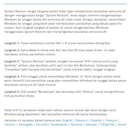
System Restore sangat berguna ketika Anda ingin memperbaiki kesalahan wmvcore.dll.
Dengan menggunakan fungsi "System Restore", Anda dapat memilih mengembalikan
Windows ke tanggal ketika file wmvcore.dll tidak rusak. Dengan demikian, memulihkan
Windows ke tanggal yang lebih awal membatalkan perubahan yang dibuat pada file
sistem. Ikuti langkah-langkah di bawah ini untuk mengembalikan Windows
menggunakan System Restore dan menyingkirkan kesalahan wmvcore.dll.
Langkah 1:
Tekan kombinasi tombol Win + R untuk meluncurkan dialog Run.
Langkah 2:
Ketik
rstrui
di kotak teks Run dan klik OK atau tekan Enter. Ini akan
membuka utilitas pemulihan sistem.
Langkah 3:
“System Restore” jendela mungkin termasuk “Pilih restore point yang
berbeda” pilihan. Jika demikian, pilih opsi ini dan klik Berikutnya. Centang kotak
"Tampilkan lebih banyak titik pemulihan" untuk melihat daftar tanggal lengkap.
Langkah 4:
Pilih tanggal untuk memulihkan Windows 10. Perlu diingat bahwa Anda
perlu memilih titik pemulihan yang akan memulihkan Windows ke tanggal ketika pesan
kesalahan wmvcore.dll tidak muncul.
Langkah 5:
Klik tombol "Berikutnya" dan kemudian klik "Selesai" untuk mengonfirmasi
titik pemulihan Anda.
Pada titik ini, komputer Anda akan reboot secara normal dan boot dengan versi
Windows yang dipulihkan, dan kesalahan wmvcore.dll harus diselesaikan.
Halaman ini tersedia dalam bahasa lain:
English
|
Deutsch
|
Español
|
Français
|
Italiano
|
Português
|
Русский
|
Nederlands
|
Nynorsk
|
Svenska
|
Tiếng Việt
|
Suomi