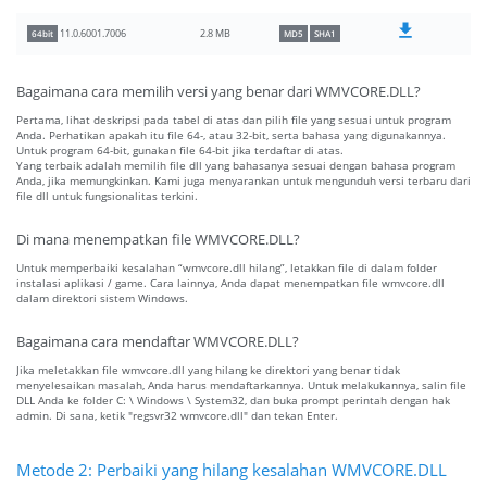
2.8 MB
11.0.6001.7006
64bit
MD5
SHA1
Bagaimana cara memilih versi yang benar dari WMVCORE.DLL?
Pertama, lihat deskripsi pada tabel di atas dan pilih file yang sesuai untuk program
Anda. Perhatikan apakah itu file 64-, atau 32-bit, serta bahasa yang digunakannya.
Untuk program 64-bit, gunakan file 64-bit jika terdaftar di atas.
Yang terbaik adalah memilih file dll yang bahasanya sesuai dengan bahasa program
Anda, jika memungkinkan. Kami juga menyarankan untuk mengunduh versi terbaru dari
file dll untuk fungsionalitas terkini.
Di mana menempatkan file WMVCORE.DLL?
Untuk memperbaiki kesalahan “wmvcore.dll hilang”, letakkan file di dalam folder
instalasi aplikasi / game. Cara lainnya, Anda dapat menempatkan file wmvcore.dll
dalam direktori sistem Windows.
Bagaimana cara mendaftar WMVCORE.DLL?
Jika meletakkan file wmvcore.dll yang hilang ke direktori yang benar tidak
menyelesaikan masalah, Anda harus mendaftarkannya. Untuk melakukannya, salin file
DLL Anda ke folder C: \ Windows \ System32, dan buka prompt perintah dengan hak
admin. Di sana, ketik "regsvr32 wmvcore.dll" dan tekan Enter.
Metode 2: Perbaiki yang hilang kesalahan WMVCORE.DLL