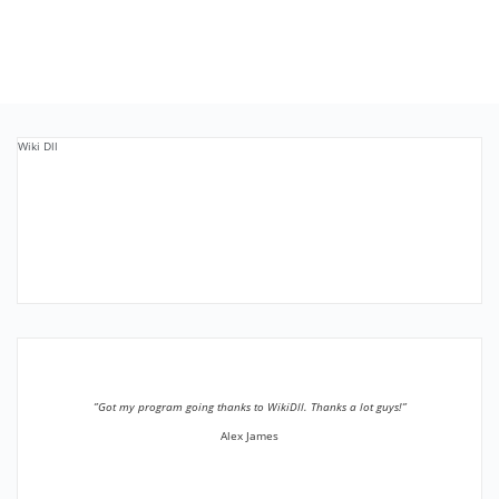
Wiki Dll
”Got my program going thanks to WikiDll. Thanks a lot guys!”
Alex James