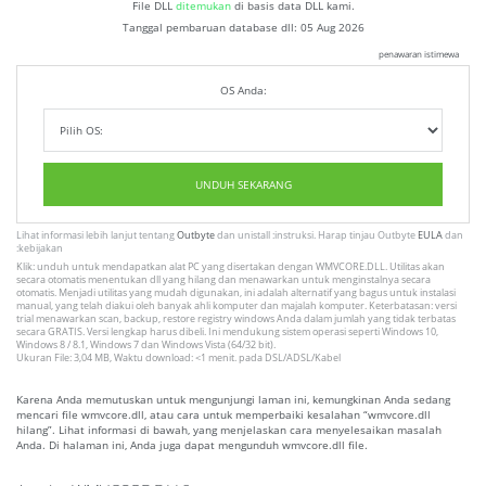
File DLL
ditemukan
di basis data DLL kami.
Tanggal pembaruan database dll:
05 Aug 2026
penawaran istimewa
OS Anda:
UNDUH SEKARANG
Lihat informasi lebih lanjut tentang
Outbyte
dan unistall :instruksi. Harap tinjau Outbyte
EULA
dan
:kebijakan
Klik: unduh untuk mendapatkan alat PC yang disertakan dengan WMVCORE.DLL. Utilitas akan
secara otomatis menentukan dll yang hilang dan menawarkan untuk menginstalnya secara
otomatis. Menjadi utilitas yang mudah digunakan, ini adalah alternatif yang bagus untuk instalasi
manual, yang telah diakui oleh banyak ahli komputer dan majalah komputer. Keterbatasan: versi
trial menawarkan scan, backup, restore registry windows Anda dalam jumlah yang tidak terbatas
secara GRATIS. Versi lengkap harus dibeli. Ini mendukung sistem operasi seperti Windows 10,
Windows 8 / 8.1, Windows 7 dan Windows Vista (64/32 bit).
Ukuran File: 3,04 MB, Waktu download: <1 menit. pada DSL/ADSL/Kabel
Karena Anda memutuskan untuk mengunjungi laman ini, kemungkinan Anda sedang
mencari file wmvcore.dll, atau cara untuk memperbaiki kesalahan “wmvcore.dll
hilang”. Lihat informasi di bawah, yang menjelaskan cara menyelesaikan masalah
Anda. Di halaman ini, Anda juga dapat mengunduh wmvcore.dll file.