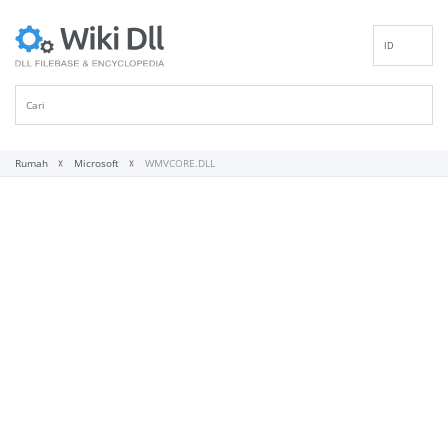
ID
EN
DE
ES
FR
Rumah
Microsoft
WMVCORE.DLL
IT
PT
RU
NL
NN
SV
VI
FI