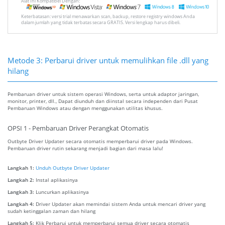
Alat Ini Kompatibel Dengan:
Keterbatasan: versi trial menawarkan scan, backup, restore registry windows Anda
dalam jumlah yang tidak terbatas secara GRATIS. Versi lengkap harus dibeli.
Metode 3: Perbarui driver untuk memulihkan file .dll yang
hilang
Pembaruan driver untuk sistem operasi Windows, serta untuk adaptor jaringan,
monitor, printer, dll., Dapat diunduh dan diinstal secara independen dari Pusat
Pembaruan Windows atau dengan menggunakan utilitas khusus.
OPSI 1 - Pembaruan Driver Perangkat Otomatis
Outbyte Driver Updater secara otomatis memperbarui driver pada Windows.
Pembaruan driver rutin sekarang menjadi bagian dari masa lalu!
Langkah 1:
Unduh Outbyte Driver Updater
Langkah 2:
Instal aplikasinya
Langkah 3:
Luncurkan aplikasinya
Langkah 4:
Driver Updater akan memindai sistem Anda untuk mencari driver yang
sudah ketinggalan zaman dan hilang
Langkah 5:
Klik Perbarui untuk memperbarui semua driver secara otomatis