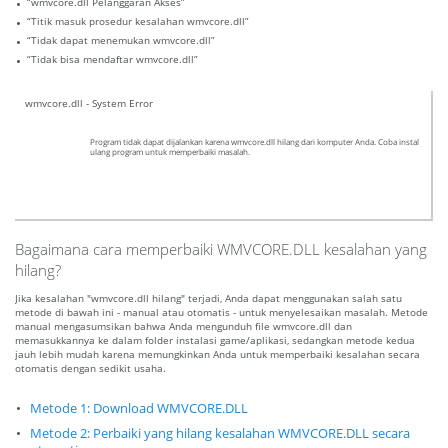
“wmvcore.dll Pelanggaran Akses”
“Titik masuk prosedur kesalahan wmvcore.dll”
“Tidak dapat menemukan wmvcore.dll”
“Tidak bisa mendaftar wmvcore.dll”
wmvcore.dll - System Error
Program tidak dapat dijalankan karena wmvcore.dll hilang dari komputer Anda. Coba instal
ulang program untuk memperbaiki masalah.
Bagaimana cara memperbaiki WMVCORE.DLL kesalahan yang
hilang?
Jika kesalahan "wmvcore.dll hilang" terjadi, Anda dapat menggunakan salah satu
metode di bawah ini - manual atau otomatis - untuk menyelesaikan masalah. Metode
manual mengasumsikan bahwa Anda mengunduh file wmvcore.dll dan
memasukkannya ke dalam folder instalasi game/aplikasi, sedangkan metode kedua
jauh lebih mudah karena memungkinkan Anda untuk memperbaiki kesalahan secara
otomatis dengan sedikit usaha.
Metode 1: Download WMVCORE.DLL
Metode 2: Perbaiki yang hilang kesalahan WMVCORE.DLL secara