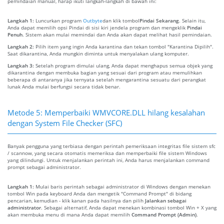
pemindaian manual, harap ikuti langkah-langkah di bawah ini:
Langkah 1:
Luncurkan program
Outbyte
dan klik tombol
Pindai Sekarang
. Selain itu,
Anda dapat memilih opsi Pindai di sisi kiri jendela program dan mengeklik
Pindai
Penuh
. Sistem akan mulai memindai dan Anda akan dapat melihat hasil pemindaian.
Langkah 2:
Pilih item yang ingin Anda karantina dan tekan tombol "Karantina Dipilih".
Saat dikarantina, Anda mungkin diminta untuk menyalakan ulang komputer.
Langkah 3:
Setelah program dimulai ulang, Anda dapat menghapus semua objek yang
dikarantina dengan membuka bagian yang sesuai dari program atau memulihkan
beberapa di antaranya jika ternyata setelah mengarantina sesuatu dari perangkat
lunak Anda mulai berfungsi secara tidak benar.
Metode 5: Memperbaiki WMVCORE.DLL hilang kesalahan
dengan System File Checker (SFC)
Banyak pengguna yang terbiasa dengan perintah pemeriksaan integritas file sistem sfc
/ scannow, yang secara otomatis memeriksa dan memperbaiki file sistem Windows
yang dilindungi. Untuk menjalankan perintah ini, Anda harus menjalankan command
prompt sebagai administrator.
Langkah 1:
Mulai baris perintah sebagai administrator di Windows dengan menekan
tombol Win pada keyboard Anda dan mengetik "Command Prompt" di bidang
pencarian, kemudian - klik kanan pada hasilnya dan pilih
Jalankan sebagai
administrator
. Sebagai alternatif, Anda dapat menekan kombinasi tombol Win + X yang
akan membuka menu di mana Anda dapat memilih
Command Prompt (Admin)
.