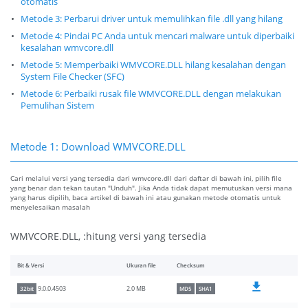
otomatis
Metode 3: Perbarui driver untuk memulihkan file .dll yang hilang
Metode 4: Pindai PC Anda untuk mencari malware untuk diperbaiki
kesalahan wmvcore.dll
Metode 5: Memperbaiki WMVCORE.DLL hilang kesalahan dengan
System File Checker (SFC)
Metode 6: Perbaiki rusak file WMVCORE.DLL dengan melakukan
Pemulihan Sistem
Metode 1: Download WMVCORE.DLL
Cari melalui versi yang tersedia dari wmvcore.dll dari daftar di bawah ini, pilih file
yang benar dan tekan tautan "Unduh". Jika Anda tidak dapat memutuskan versi mana
yang harus dipilih, baca artikel di bawah ini atau gunakan metode otomatis untuk
menyelesaikan masalah
WMVCORE.DLL, :hitung versi yang tersedia
Bit & Versi
Ukuran file
Checksum
2.0 MB
9.0.0.4503
32bit
MD5
SHA1