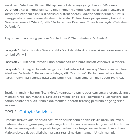
Versi baru Windows 10 memiliki aplikasi di dalamnya yang disebut
"Windows
Defender"
, yang memungkinkan Anda memeriksa virus dan menghapus malware di
komputer, yang sulit untuk dihapus di sistem operasi yang sedang berjalan. Untuk
menggunakan pemindaian Windows Defender Offline, buka pengaturan (Start - ikon
Gear atau tombol Win + I), pilih "Perbarui dan Keamanan" dan buka bagian "Windows
Defender".
Bagaimana cara menggunakan Pemindaian Offline Windows Defender?
Langkah 1:
Tekan tombol Win atau klik Start dan klik ikon Gear. Atau tekan kombinasi
tombol Win + I.
Langkah 2:
Pilih opsi Perbarui dan Keamanan dan buka bagian Windows Defender.
Langkah 3:
Di bagian bawah pengaturan bek ada kotak centang "Pemindaian offline
Windows Defender". Untuk memulainya, klik "Scan Now". Perhatikan bahwa Anda
harus menyimpan semua data yang belum disimpan sebelum me-reboot PC Anda.
Setelah mengklik burton "Scan Now", komputer akan reboot dan secara otomatis mulai
mencari virus dan malware. Setelah pemindaian selesai, komputer akan restart, dan
dalam pemberitahuan, Anda akan melihat laporan tentang pemindaian yang telah
selesai.
OPSI 2 -
Outbyte Antivirus
Produk Outbyte adalah salah satu yang paling populer dan efektif untuk melawan
malware dan program yang tidak diinginkan, dan mereka akan berguna bahkan ketika
Anda memasang antivirus pihak ketiga berkualitas tinggi. Pemindaian di versi baru
Malwarebytes dapat dilakukan secara real time dan manual. Untuk memulai