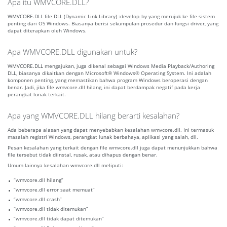
Apa itu WMVCORE.DLL?
WMVCORE.DLL file DLL (Dynamic Link Library) :develop_by yang merujuk ke file sistem
penting dari OS Windows. Biasanya berisi sekumpulan prosedur dan fungsi driver, yang
dapat diterapkan oleh Windows.
Apa WMVCORE.DLL digunakan untuk?
WMVCORE.DLL mengajukan, juga dikenal sebagai Windows Media Playback/Authoring
DLL, biasanya dikaitkan dengan Microsoft® Windows® Operating System. Ini adalah
komponen penting, yang memastikan bahwa program Windows beroperasi dengan
benar. Jadi, jika file wmvcore.dll hilang, ini dapat berdampak negatif pada kerja
perangkat lunak terkait.
Apa yang WMVCORE.DLL hilang berarti kesalahan?
Ada beberapa alasan yang dapat menyebabkan kesalahan wmvcore.dll. Ini termasuk
masalah registri Windows, perangkat lunak berbahaya, aplikasi yang salah, dll.
Pesan kesalahan yang terkait dengan file wmvcore.dll juga dapat menunjukkan bahwa
file tersebut tidak diinstal, rusak, atau dihapus dengan benar.
Umum lainnya kesalahan wmvcore.dll meliputi:
“wmvcore.dll hilang”
“wmvcore.dll error saat memuat”
“wmvcore.dll crash”
“wmvcore.dll tidak ditemukan”
“wmvcore.dll tidak dapat ditemukan”