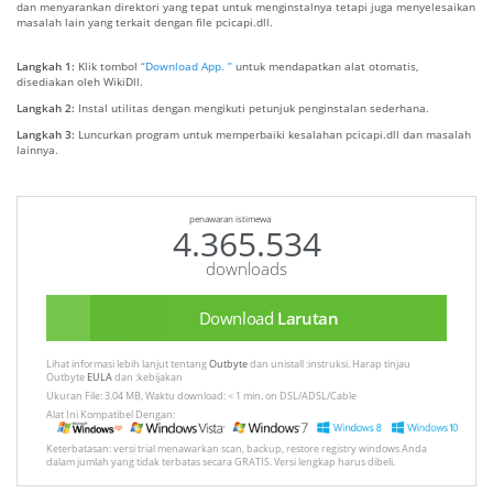
dan menyarankan direktori yang tepat untuk menginstalnya tetapi juga menyelesaikan
masalah lain yang terkait dengan file pcicapi.dll.
Langkah 1:
Klik tombol
“Download App. ”
untuk mendapatkan alat otomatis,
disediakan oleh WikiDll.
Langkah 2:
Instal utilitas dengan mengikuti petunjuk penginstalan sederhana.
Langkah 3:
Luncurkan program untuk memperbaiki kesalahan pcicapi.dll dan masalah
lainnya.
penawaran istimewa
4.365.534
downloads
Download
Larutan
Lihat informasi lebih lanjut tentang
Outbyte
dan unistall :instruksi. Harap tinjau
Outbyte
EULA
dan :kebijakan
Ukuran File: 3.04 MB, Waktu download: < 1 min. on DSL/ADSL/Cable
Alat Ini Kompatibel Dengan:
Keterbatasan: versi trial menawarkan scan, backup, restore registry windows Anda
dalam jumlah yang tidak terbatas secara GRATIS. Versi lengkap harus dibeli.