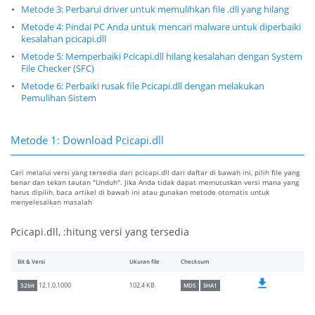
Metode 3: Perbarui driver untuk memulihkan file .dll yang hilang
Metode 4: Pindai PC Anda untuk mencari malware untuk diperbaiki
kesalahan pcicapi.dll
Metode 5: Memperbaiki Pcicapi.dll hilang kesalahan dengan System
File Checker (SFC)
Metode 6: Perbaiki rusak file Pcicapi.dll dengan melakukan
Pemulihan Sistem
Metode 1: Download Pcicapi.dll
Cari melalui versi yang tersedia dari pcicapi.dll dari daftar di bawah ini, pilih file yang
benar dan tekan tautan "Unduh". Jika Anda tidak dapat memutuskan versi mana yang
harus dipilih, baca artikel di bawah ini atau gunakan metode otomatis untuk
menyelesaikan masalah
Pcicapi.dll, :hitung versi yang tersedia
Bit & Versi
Ukuran file
Checksum
102.4 KB
12.1.0.1000
32bit
MD5
SHA1