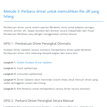
Metode 3: Perbarui driver untuk memulihkan file .dll yang
hilang
Pembaruan driver untuk sistem operasi Windows, serta untuk adaptor jaringan,
monitor, printer, dll., Dapat diunduh dan diinstal secara independen dari Pusat
Pembaruan Windows atau dengan menggunakan utilitas khusus.
OPSI 1 - Pembaruan Driver Perangkat Otomatis
Outbyte Driver Updater secara otomatis memperbarui driver pada Windows.
Pembaruan driver rutin sekarang menjadi bagian dari masa lalu!
Langkah 1:
Unduh Outbyte Driver Updater
Langkah 2:
Instal aplikasinya
Langkah 3:
Luncurkan aplikasinya
Langkah 4:
Driver Updater akan memindai sistem Anda untuk mencari driver yang
sudah ketinggalan zaman dan hilang
Langkah 5:
Klik Perbarui untuk memperbarui semua driver secara otomatis
OPSI 2 - Perbarui Driver Perangkat Secara Manual
Langkah 1:
Buka kotak pencarian Taskbar - tulis Device Manager - pilih Device