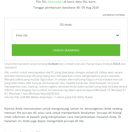
File DLL
ditemukan
di basis data DLL kami.
Tanggal pembaruan database dll:
05 Aug 2026
penawaran istimewa
OS Anda:
UNDUH SEKARANG
Lihat informasi lebih lanjut tentang
Outbyte
dan unistall :instruksi. Harap tinjau Outbyte
EULA
dan
:kebijakan
Klik: unduh untuk mendapatkan alat PC yang disertakan dengan pcicapi.dll. Utilitas akan secara
otomatis menentukan dll yang hilang dan menawarkan untuk menginstalnya secara otomatis.
Menjadi utilitas yang mudah digunakan, ini adalah alternatif yang bagus untuk instalasi manual,
yang telah diakui oleh banyak ahli komputer dan majalah komputer. Keterbatasan: versi trial
menawarkan scan, backup, restore registry windows Anda dalam jumlah yang tidak terbatas secara
GRATIS. Versi lengkap harus dibeli. Ini mendukung sistem operasi seperti Windows 10, Windows 8 /
8.1, Windows 7 dan Windows Vista (64/32 bit).
Ukuran File: 3,04 MB, Waktu download: <1 menit. pada DSL/ADSL/Kabel
Karena Anda memutuskan untuk mengunjungi laman ini, kemungkinan Anda sedang
mencari file pcicapi.dll, atau cara untuk memperbaiki kesalahan “pcicapi.dll hilang”.
Lihat informasi di bawah, yang menjelaskan cara menyelesaikan masalah Anda. Di
halaman ini, Anda juga dapat mengunduh pcicapi.dll file.