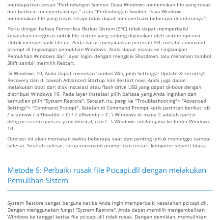
mendapatkan pesan "Perlindungan Sumber Daya Windows menemukan file yang rusak
dan berhasil memperbaikinya." atau "Perlindungan Sumber Daya Windows
menemukan file yang rusak tetapi tidak dapat memperbaiki beberapa di antaranya".
Perlu diingat bahwa Pemeriksa Berkas Sistem (SFC) tidak dapat memperbaiki
kesalahan integritas untuk file sistem yang sedang digunakan oleh sistem operasi.
Untuk memperbaiki file ini, Anda harus menjalankan perintah SFC melalui command
prompt di lingkungan pemulihan Windows. Anda dapat masuk ke Lingkungan
Pemulihan Windows dari layar login, dengan mengklik Shutdown, lalu menahan tombol
Shift sambil memilih Restart.
Di Windows 10, Anda dapat menekan tombol Win, pilih Settings> Update & security>
Recovery dan di bawah Advanced Startup, klik Restart now. Anda juga dapat
melakukan boot dari disk instalasi atau flash drive USB yang dapat di-boot dengan
distribusi Windows 10. Pada layar instalasi pilih bahasa yang Anda inginkan dan
kemudian pilih "System Restore". Setelah itu, pergi ke "Troubleshooting"> "Advanced
Settings"> "Command Prompt". Setelah di Command Prompt ketik perintah berikut: sfc
/ scannow / offbootdir = C: \ / offwindir = C: \ Windows di mana C adalah partisi
dengan sistem operasi yang diinstal, dan C: \ Windows adalah jalur ke folder Windows
10.
Operasi ini akan memakan waktu beberapa saat dan penting untuk menunggu sampai
selesai. Setelah selesai, tutup command prompt dan restart komputer seperti biasa.
Metode 6: Perbaiki rusak file Pcicapi.dll dengan melakukan
Pemulihan Sistem
System Restore sangat berguna ketika Anda ingin memperbaiki kesalahan pcicapi.dll.
Dengan menggunakan fungsi "System Restore", Anda dapat memilih mengembalikan
Windows ke tanggal ketika file pcicapi.dll tidak rusak. Dengan demikian, memulihkan