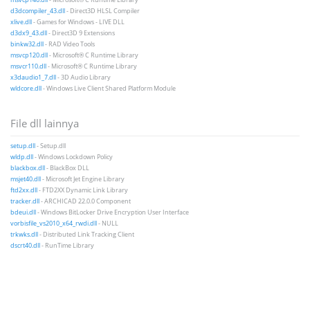
d3dcompiler_43.dll
- Direct3D HLSL Compiler
xlive.dll
- Games for Windows - LIVE DLL
d3dx9_43.dll
- Direct3D 9 Extensions
binkw32.dll
- RAD Video Tools
msvcp120.dll
- Microsoft® C Runtime Library
msvcr110.dll
- Microsoft® C Runtime Library
x3daudio1_7.dll
- 3D Audio Library
wldcore.dll
- Windows Live Client Shared Platform Module
File dll lainnya
setup.dll
- Setup.dll
wldp.dll
- Windows Lockdown Policy
blackbox.dll
- BlackBox DLL
msjet40.dll
- Microsoft Jet Engine Library
ftd2xx.dll
- FTD2XX Dynamic Link Library
tracker.dll
- ARCHICAD 22.0.0 Component
bdeui.dll
- Windows BitLocker Drive Encryption User Interface
vorbisfile_vs2010_x64_rwdi.dll
- NULL
trkwks.dll
- Distributed Link Tracking Client
dscrt40.dll
- RunTime Library