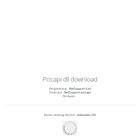
Pcicapi.dll
download
Pengembang:
NetSupport Ltd
Deskripsi:
NetSupport pcicapi
Penilaian:
Kamu sedang berlari:
unknown OS