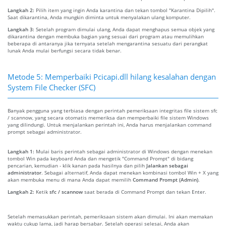
Langkah 2:
Pilih item yang ingin Anda karantina dan tekan tombol "Karantina Dipilih".
Saat dikarantina, Anda mungkin diminta untuk menyalakan ulang komputer.
Langkah 3:
Setelah program dimulai ulang, Anda dapat menghapus semua objek yang
dikarantina dengan membuka bagian yang sesuai dari program atau memulihkan
beberapa di antaranya jika ternyata setelah mengarantina sesuatu dari perangkat
lunak Anda mulai berfungsi secara tidak benar.
Metode 5: Memperbaiki Pcicapi.dll hilang kesalahan dengan
System File Checker (SFC)
Banyak pengguna yang terbiasa dengan perintah pemeriksaan integritas file sistem sfc
/ scannow, yang secara otomatis memeriksa dan memperbaiki file sistem Windows
yang dilindungi. Untuk menjalankan perintah ini, Anda harus menjalankan command
prompt sebagai administrator.
Langkah 1:
Mulai baris perintah sebagai administrator di Windows dengan menekan
tombol Win pada keyboard Anda dan mengetik "Command Prompt" di bidang
pencarian, kemudian - klik kanan pada hasilnya dan pilih
Jalankan sebagai
administrator
. Sebagai alternatif, Anda dapat menekan kombinasi tombol Win + X yang
akan membuka menu di mana Anda dapat memilih
Command Prompt (Admin)
.
Langkah 2:
Ketik
sfc / scannow
saat berada di Command Prompt dan tekan Enter.
Setelah memasukkan perintah, pemeriksaan sistem akan dimulai. Ini akan memakan
waktu cukup lama, jadi harap bersabar. Setelah operasi selesai, Anda akan