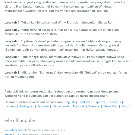
Windows ke tanggal yang lebih awal membatalkan perubahan yang dibuat pada file
sistem. Ikuti langkah-langkah di bawah ini untuk mengembalikan Windows
menggunakan System Restore dan menyingkirkan kesalahan pcicapi.dll.
Langkah 1:
Tekan kombinasi tombol Win + R untuk meluncurkan dialog Run.
Langkah 2:
Ketik
rstrui
di kotak teks Run dan klik OK atau tekan Enter. Ini akan
membuka utilitas pemulihan sistem.
Langkah 3:
“System Restore” jendela mungkin termasuk “Pilih restore point yang
berbeda” pilihan. Jika demikian, pilih opsi ini dan klik Berikutnya. Centang kotak
"Tampilkan lebih banyak titik pemulihan" untuk melihat daftar tanggal lengkap.
Langkah 4:
Pilih tanggal untuk memulihkan Windows 10. Perlu diingat bahwa Anda
perlu memilih titik pemulihan yang akan memulihkan Windows ke tanggal ketika pesan
kesalahan pcicapi.dll tidak muncul.
Langkah 5:
Klik tombol "Berikutnya" dan kemudian klik "Selesai" untuk mengonfirmasi
titik pemulihan Anda.
Pada titik ini, komputer Anda akan reboot secara normal dan boot dengan versi
Windows yang dipulihkan, dan kesalahan pcicapi.dll harus diselesaikan.
Halaman ini tersedia dalam bahasa lain:
English
|
Deutsch
|
Español
|
Français
|
Italiano
|
Português
|
Русский
|
Nederlands
|
Nynorsk
|
Svenska
|
Tiếng Việt
|
Suomi
File dll populer
vcruntime140.dll
- Microsoft® C Runtime Library
msvcp140.dll
- Microsoft® C Runtime Library