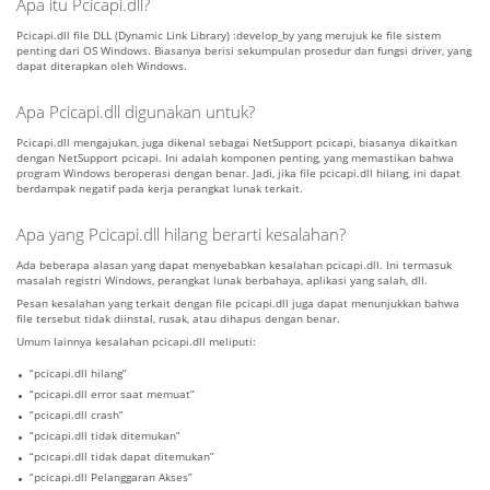
Apa itu Pcicapi.dll?
Pcicapi.dll file DLL (Dynamic Link Library) :develop_by yang merujuk ke file sistem
penting dari OS Windows. Biasanya berisi sekumpulan prosedur dan fungsi driver, yang
dapat diterapkan oleh Windows.
Apa Pcicapi.dll digunakan untuk?
Pcicapi.dll mengajukan, juga dikenal sebagai NetSupport pcicapi, biasanya dikaitkan
dengan NetSupport pcicapi. Ini adalah komponen penting, yang memastikan bahwa
program Windows beroperasi dengan benar. Jadi, jika file pcicapi.dll hilang, ini dapat
berdampak negatif pada kerja perangkat lunak terkait.
Apa yang Pcicapi.dll hilang berarti kesalahan?
Ada beberapa alasan yang dapat menyebabkan kesalahan pcicapi.dll. Ini termasuk
masalah registri Windows, perangkat lunak berbahaya, aplikasi yang salah, dll.
Pesan kesalahan yang terkait dengan file pcicapi.dll juga dapat menunjukkan bahwa
file tersebut tidak diinstal, rusak, atau dihapus dengan benar.
Umum lainnya kesalahan pcicapi.dll meliputi:
“pcicapi.dll hilang”
“pcicapi.dll error saat memuat”
“pcicapi.dll crash”
“pcicapi.dll tidak ditemukan”
“pcicapi.dll tidak dapat ditemukan”
“pcicapi.dll Pelanggaran Akses”