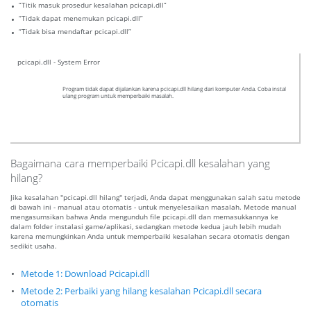
“Titik masuk prosedur kesalahan pcicapi.dll”
“Tidak dapat menemukan pcicapi.dll”
“Tidak bisa mendaftar pcicapi.dll”
pcicapi.dll - System Error
Program tidak dapat dijalankan karena pcicapi.dll hilang dari komputer Anda. Coba instal
ulang program untuk memperbaiki masalah.
Bagaimana cara memperbaiki Pcicapi.dll kesalahan yang
hilang?
Jika kesalahan "pcicapi.dll hilang" terjadi, Anda dapat menggunakan salah satu metode
di bawah ini - manual atau otomatis - untuk menyelesaikan masalah. Metode manual
mengasumsikan bahwa Anda mengunduh file pcicapi.dll dan memasukkannya ke
dalam folder instalasi game/aplikasi, sedangkan metode kedua jauh lebih mudah
karena memungkinkan Anda untuk memperbaiki kesalahan secara otomatis dengan
sedikit usaha.
Metode 1: Download Pcicapi.dll
Metode 2: Perbaiki yang hilang kesalahan Pcicapi.dll secara
otomatis