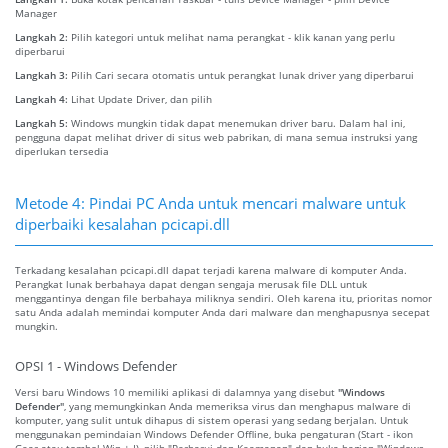
Manager
Langkah 2:
Pilih kategori untuk melihat nama perangkat - klik kanan yang perlu
diperbarui
Langkah 3:
Pilih Cari secara otomatis untuk perangkat lunak driver yang diperbarui
Langkah 4:
Lihat Update Driver, dan pilih
Langkah 5:
Windows mungkin tidak dapat menemukan driver baru. Dalam hal ini,
pengguna dapat melihat driver di situs web pabrikan, di mana semua instruksi yang
diperlukan tersedia
Metode 4: Pindai PC Anda untuk mencari malware untuk
diperbaiki kesalahan pcicapi.dll
Terkadang kesalahan pcicapi.dll dapat terjadi karena malware di komputer Anda.
Perangkat lunak berbahaya dapat dengan sengaja merusak file DLL untuk
menggantinya dengan file berbahaya miliknya sendiri. Oleh karena itu, prioritas nomor
satu Anda adalah memindai komputer Anda dari malware dan menghapusnya secepat
mungkin.
OPSI 1 - Windows Defender
Versi baru Windows 10 memiliki aplikasi di dalamnya yang disebut
"Windows
Defender"
, yang memungkinkan Anda memeriksa virus dan menghapus malware di
komputer, yang sulit untuk dihapus di sistem operasi yang sedang berjalan. Untuk
menggunakan pemindaian Windows Defender Offline, buka pengaturan (Start - ikon
Gear atau tombol Win + I), pilih "Perbarui dan Keamanan" dan buka bagian "Windows