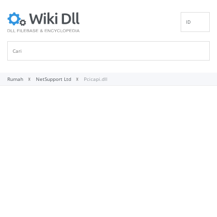
ID
EN
DE
ES
FR
Rumah
NetSupport Ltd
Pcicapi.dll
IT
PT
RU
NL
NN
SV
VI
FI