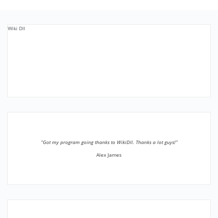
Wiki Dll
”Got my program going thanks to WikiDll. Thanks a lot guys!”
Alex James