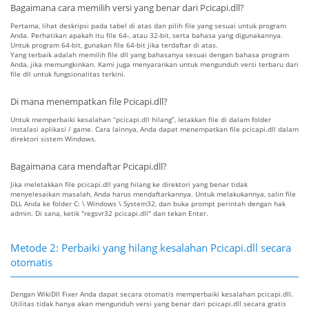
Bagaimana cara memilih versi yang benar dari Pcicapi.dll?
Pertama, lihat deskripsi pada tabel di atas dan pilih file yang sesuai untuk program
Anda. Perhatikan apakah itu file 64-, atau 32-bit, serta bahasa yang digunakannya.
Untuk program 64-bit, gunakan file 64-bit jika terdaftar di atas.
Yang terbaik adalah memilih file dll yang bahasanya sesuai dengan bahasa program
Anda, jika memungkinkan. Kami juga menyarankan untuk mengunduh versi terbaru dari
file dll untuk fungsionalitas terkini.
Di mana menempatkan file Pcicapi.dll?
Untuk memperbaiki kesalahan “pcicapi.dll hilang”, letakkan file di dalam folder
instalasi aplikasi / game. Cara lainnya, Anda dapat menempatkan file pcicapi.dll dalam
direktori sistem Windows.
Bagaimana cara mendaftar Pcicapi.dll?
Jika meletakkan file pcicapi.dll yang hilang ke direktori yang benar tidak
menyelesaikan masalah, Anda harus mendaftarkannya. Untuk melakukannya, salin file
DLL Anda ke folder C: \ Windows \ System32, dan buka prompt perintah dengan hak
admin. Di sana, ketik "regsvr32 pcicapi.dll" dan tekan Enter.
Metode 2: Perbaiki yang hilang kesalahan Pcicapi.dll secara
otomatis
Dengan WikiDll Fixer Anda dapat secara otomatis memperbaiki kesalahan pcicapi.dll.
Utilitas tidak hanya akan mengunduh versi yang benar dari pcicapi.dll secara gratis