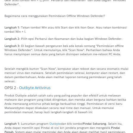
Defender".
Bagaimana cara menggunakan Pemindaian Offline Windows Defender?
Langkah 1:
Tekan tombol Win atau klik Start dan klik ikon Gear. Atau tekan kombinasi
tombol Win + I.
Langkah 2:
Pilih opsi Perbarui dan Keamanan dan buka bagian Windows Defender.
Langkah 3:
Di bagian bawah pengaturan bek ada kotak centang "Pemindaian offline
Windows Defender". Untuk memulainya, klik "Scan Now". Perhatikan bahwa Anda
harus menyimpan semua data yang belum disimpan sebelum me-reboot PC Anda.
Setelah mengklik burton "Scan Now", komputer akan reboot dan secara otomatis mulai
mencari virus dan malware. Setelah pemindaian selesai, komputer akan restart, dan
dalam pemberitahuan, Anda akan melihat laporan tentang pemindaian yang telah
selesai.
OPSI 2 -
Outbyte Antivirus
Produk Outbyte adalah salah satu yang paling populer dan efektif untuk melawan
malware dan program yang tidak diinginkan, dan mereka akan berguna bahkan ketika
Anda memasang antivirus pihak ketiga berkualitas tinggi. Pemindaian di versi baru
Malwarebytes dapat dilakukan secara real time dan manual. Untuk memulai
pemindaian manual, harap ikuti langkah-langkah di bawah ini:
Langkah 1:
Luncurkan program
Outbyte
dan klik tombol
Pindai Sekarang
. Selain itu,
Anda dapat memilih opsi Pindai di sisi kiri jendela program dan mengeklik
Pindai
Penuh
. Sistem akan mulai memindai dan Anda akan dapat melihat hasil pemindaian.