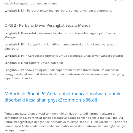
sudah ketinggalan zaman dan hilang
Langkah 5:
Klik Perbarui untuk memperbarui semua driver secara otomatis
OPSI 2 - Perbarui Driver Perangkat Secara Manual
Langkah 1:
Buka kotak pencarian Taskbar - tulis Device Manager - pilih Device
Manager
Langkah 2:
Pilih kategori untuk melihat nama perangkat - klik kanan yang perlu
diperbarui
Langkah 3:
Pilih Cari secara otomatis untuk perangkat lunak driver yang diperbarui
Langkah 4:
Lihat Update Driver, dan pilih
Langkah 5:
Windows mungkin tidak dapat menemukan driver baru. Dalam hal ini,
pengguna dapat melihat driver di situs web pabrikan, di mana semua instruksi yang
diperlukan tersedia
Metode 4: Pindai PC Anda untuk mencari malware untuk
diperbaiki kesalahan physx3common_x86.dll
Terkadang kesalahan physx3common_x86.dll dapat terjadi karena malware di
komputer Anda. Perangkat lunak berbahaya dapat dengan sengaja merusak file DLL
untuk menggantinya dengan file berbahaya miliknya sendiri. Oleh karena itu, prioritas
nomor satu Anda adalah memindai komputer Anda dari malware dan menghapusnya
secepat mungkin.