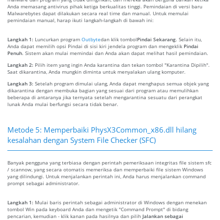
Anda memasang antivirus pihak ketiga berkualitas tinggi. Pemindaian di versi baru
Malwarebytes dapat dilakukan secara real time dan manual. Untuk memulai
pemindaian manual, harap ikuti langkah-langkah di bawah ini:
Langkah 1:
Luncurkan program
Outbyte
dan klik tombol
Pindai Sekarang
. Selain itu,
Anda dapat memilih opsi Pindai di sisi kiri jendela program dan mengeklik
Pindai
Penuh
. Sistem akan mulai memindai dan Anda akan dapat melihat hasil pemindaian.
Langkah 2:
Pilih item yang ingin Anda karantina dan tekan tombol "Karantina Dipilih".
Saat dikarantina, Anda mungkin diminta untuk menyalakan ulang komputer.
Langkah 3:
Setelah program dimulai ulang, Anda dapat menghapus semua objek yang
dikarantina dengan membuka bagian yang sesuai dari program atau memulihkan
beberapa di antaranya jika ternyata setelah mengarantina sesuatu dari perangkat
lunak Anda mulai berfungsi secara tidak benar.
Metode 5: Memperbaiki PhysX3Common_x86.dll hilang
kesalahan dengan System File Checker (SFC)
Banyak pengguna yang terbiasa dengan perintah pemeriksaan integritas file sistem sfc
/ scannow, yang secara otomatis memeriksa dan memperbaiki file sistem Windows
yang dilindungi. Untuk menjalankan perintah ini, Anda harus menjalankan command
prompt sebagai administrator.
Langkah 1:
Mulai baris perintah sebagai administrator di Windows dengan menekan
tombol Win pada keyboard Anda dan mengetik "Command Prompt" di bidang
pencarian, kemudian - klik kanan pada hasilnya dan pilih
Jalankan sebagai