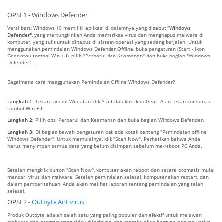
OPSI 1 - Windows Defender
Versi baru Windows 10 memiliki aplikasi di dalamnya yang disebut
"Windows
Defender"
, yang memungkinkan Anda memeriksa virus dan menghapus malware di
komputer, yang sulit untuk dihapus di sistem operasi yang sedang berjalan. Untuk
menggunakan pemindaian Windows Defender Offline, buka pengaturan (Start - ikon
Gear atau tombol Win + I), pilih "Perbarui dan Keamanan" dan buka bagian "Windows
Defender".
Bagaimana cara menggunakan Pemindaian Offline Windows Defender?
Langkah 1:
Tekan tombol Win atau klik Start dan klik ikon Gear. Atau tekan kombinasi
tombol Win + I.
Langkah 2:
Pilih opsi Perbarui dan Keamanan dan buka bagian Windows Defender.
Langkah 3:
Di bagian bawah pengaturan bek ada kotak centang "Pemindaian offline
Windows Defender". Untuk memulainya, klik "Scan Now". Perhatikan bahwa Anda
harus menyimpan semua data yang belum disimpan sebelum me-reboot PC Anda.
Setelah mengklik burton "Scan Now", komputer akan reboot dan secara otomatis mulai
mencari virus dan malware. Setelah pemindaian selesai, komputer akan restart, dan
dalam pemberitahuan, Anda akan melihat laporan tentang pemindaian yang telah
selesai.
OPSI 2 -
Outbyte Antivirus
Produk Outbyte adalah salah satu yang paling populer dan efektif untuk melawan
malware dan program yang tidak diinginkan, dan mereka akan berguna bahkan ketika