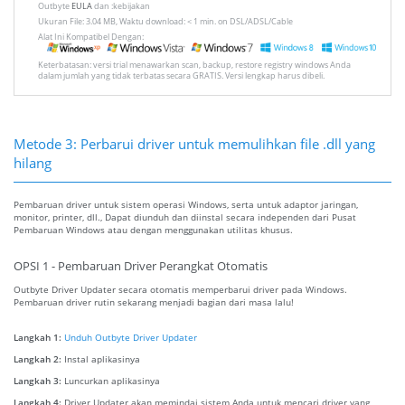
Outbyte
EULA
dan :kebijakan
Ukuran File: 3.04 MB, Waktu download: < 1 min. on DSL/ADSL/Cable
Alat Ini Kompatibel Dengan:
Keterbatasan: versi trial menawarkan scan, backup, restore registry windows Anda
dalam jumlah yang tidak terbatas secara GRATIS. Versi lengkap harus dibeli.
Metode 3: Perbarui driver untuk memulihkan file .dll yang
hilang
Pembaruan driver untuk sistem operasi Windows, serta untuk adaptor jaringan,
monitor, printer, dll., Dapat diunduh dan diinstal secara independen dari Pusat
Pembaruan Windows atau dengan menggunakan utilitas khusus.
OPSI 1 - Pembaruan Driver Perangkat Otomatis
Outbyte Driver Updater secara otomatis memperbarui driver pada Windows.
Pembaruan driver rutin sekarang menjadi bagian dari masa lalu!
Langkah 1:
Unduh Outbyte Driver Updater
Langkah 2:
Instal aplikasinya
Langkah 3:
Luncurkan aplikasinya
Langkah 4:
Driver Updater akan memindai sistem Anda untuk mencari driver yang