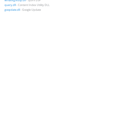
wmalfxgfxdsp.dll
- SysFx DSP
query.dll
- Content Index Utility DLL
goopdate.dll
- Google Update