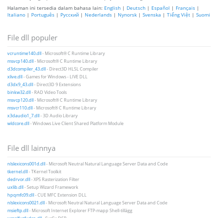
Halaman ini tersedia dalam bahasa lain:
English
|
Deutsch
|
Español
|
Français
|
Italiano
|
Português
|
Русский
|
Nederlands
|
Nynorsk
|
Svenska
|
Tiếng Việt
|
Suomi
File dll populer
vcruntime140.dll
- Microsoft® C Runtime Library
msvcp140.dll
- Microsoft® C Runtime Library
d3dcompiler_43.dll
- Direct3D HLSL Compiler
xlive.dll
- Games for Windows - LIVE DLL
d3dx9_43.dll
- Direct3D 9 Extensions
binkw32.dll
- RAD Video Tools
msvcp120.dll
- Microsoft® C Runtime Library
msvcr110.dll
- Microsoft® C Runtime Library
x3daudio1_7.dll
- 3D Audio Library
wldcore.dll
- Windows Live Client Shared Platform Module
File dll lainnya
nlslexicons001d.dll
- Microsoft Neutral Natural Language Server Data and Code
tkernel.dll
- TKernel Toolkit
dedrvor.dll
- XPS Rasterization Filter
uxlib.dll
- Setup Wizard Framework
hpqmfc09.dll
- CUE MFC Extension DLL
nlslexicons0021.dll
- Microsoft Neutral Natural Language Server Data and Code
msieftp.dll
- Microsoft Internet Explorer FTP-mapp Shell-tillägg