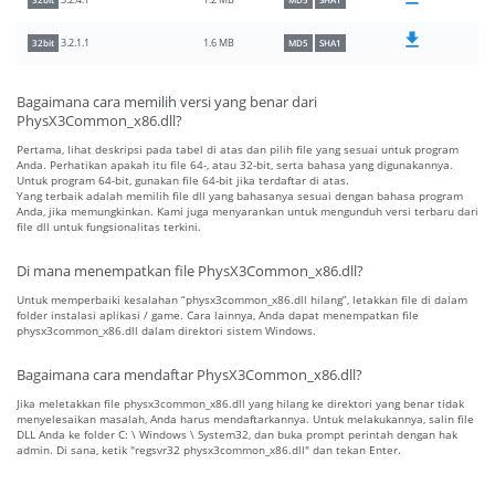
1.2 MB
3.2.4.1
32bit
MD5
SHA1
1.6 MB
3.2.1.1
32bit
MD5
SHA1
Bagaimana cara memilih versi yang benar dari
PhysX3Common_x86.dll?
Pertama, lihat deskripsi pada tabel di atas dan pilih file yang sesuai untuk program
Anda. Perhatikan apakah itu file 64-, atau 32-bit, serta bahasa yang digunakannya.
Untuk program 64-bit, gunakan file 64-bit jika terdaftar di atas.
Yang terbaik adalah memilih file dll yang bahasanya sesuai dengan bahasa program
Anda, jika memungkinkan. Kami juga menyarankan untuk mengunduh versi terbaru dari
file dll untuk fungsionalitas terkini.
Di mana menempatkan file PhysX3Common_x86.dll?
Untuk memperbaiki kesalahan “physx3common_x86.dll hilang”, letakkan file di dalam
folder instalasi aplikasi / game. Cara lainnya, Anda dapat menempatkan file
physx3common_x86.dll dalam direktori sistem Windows.
Bagaimana cara mendaftar PhysX3Common_x86.dll?
Jika meletakkan file physx3common_x86.dll yang hilang ke direktori yang benar tidak
menyelesaikan masalah, Anda harus mendaftarkannya. Untuk melakukannya, salin file
DLL Anda ke folder C: \ Windows \ System32, dan buka prompt perintah dengan hak
admin. Di sana, ketik "regsvr32 physx3common_x86.dll" dan tekan Enter.