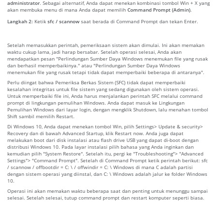
administrator
. Sebagai alternatif, Anda dapat menekan kombinasi tombol Win + X yang
akan membuka menu di mana Anda dapat memilih
Command Prompt (Admin)
.
Langkah 2:
Ketik
sfc / scannow
saat berada di Command Prompt dan tekan Enter.
Setelah memasukkan perintah, pemeriksaan sistem akan dimulai. Ini akan memakan
waktu cukup lama, jadi harap bersabar. Setelah operasi selesai, Anda akan
mendapatkan pesan "Perlindungan Sumber Daya Windows menemukan file yang rusak
dan berhasil memperbaikinya." atau "Perlindungan Sumber Daya Windows
menemukan file yang rusak tetapi tidak dapat memperbaiki beberapa di antaranya".
Perlu diingat bahwa Pemeriksa Berkas Sistem (SFC) tidak dapat memperbaiki
kesalahan integritas untuk file sistem yang sedang digunakan oleh sistem operasi.
Untuk memperbaiki file ini, Anda harus menjalankan perintah SFC melalui command
prompt di lingkungan pemulihan Windows. Anda dapat masuk ke Lingkungan
Pemulihan Windows dari layar login, dengan mengklik Shutdown, lalu menahan tombol
Shift sambil memilih Restart.
Di Windows 10, Anda dapat menekan tombol Win, pilih Settings> Update & security>
Recovery dan di bawah Advanced Startup, klik Restart now. Anda juga dapat
melakukan boot dari disk instalasi atau flash drive USB yang dapat di-boot dengan
distribusi Windows 10. Pada layar instalasi pilih bahasa yang Anda inginkan dan
kemudian pilih "System Restore". Setelah itu, pergi ke "Troubleshooting"> "Advanced
Settings"> "Command Prompt". Setelah di Command Prompt ketik perintah berikut: sfc
/ scannow / offbootdir = C: \ / offwindir = C: \ Windows di mana C adalah partisi
dengan sistem operasi yang diinstal, dan C: \ Windows adalah jalur ke folder Windows
10.
Operasi ini akan memakan waktu beberapa saat dan penting untuk menunggu sampai
selesai. Setelah selesai, tutup command prompt dan restart komputer seperti biasa.