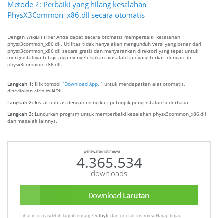
Metode 2: Perbaiki yang hilang kesalahan
PhysX3Common_x86.dll secara otomatis
Dengan WikiDll Fixer Anda dapat secara otomatis memperbaiki kesalahan
physx3common_x86.dll. Utilitas tidak hanya akan mengunduh versi yang benar dari
physx3common_x86.dll secara gratis dan menyarankan direktori yang tepat untuk
menginstalnya tetapi juga menyelesaikan masalah lain yang terkait dengan file
physx3common_x86.dll.
Langkah 1:
Klik tombol
“Download App. ”
untuk mendapatkan alat otomatis,
disediakan oleh WikiDll.
Langkah 2:
Instal utilitas dengan mengikuti petunjuk penginstalan sederhana.
Langkah 3:
Luncurkan program untuk memperbaiki kesalahan physx3common_x86.dll
dan masalah lainnya.
penawaran istimewa
4.365.534
downloads
Download
Larutan
Lihat informasi lebih lanjut tentang
Outbyte
dan unistall :instruksi. Harap tinjau