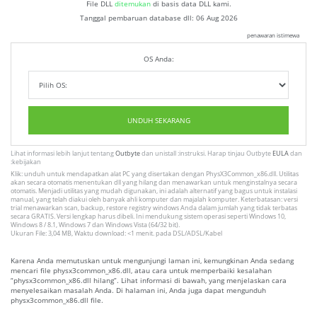
File DLL
ditemukan
di basis data DLL kami.
Tanggal pembaruan database dll:
06 Aug 2026
penawaran istimewa
OS Anda:
UNDUH SEKARANG
Lihat informasi lebih lanjut tentang
Outbyte
dan unistall :instruksi. Harap tinjau Outbyte
EULA
dan
:kebijakan
Klik: unduh untuk mendapatkan alat PC yang disertakan dengan PhysX3Common_x86.dll. Utilitas
akan secara otomatis menentukan dll yang hilang dan menawarkan untuk menginstalnya secara
otomatis. Menjadi utilitas yang mudah digunakan, ini adalah alternatif yang bagus untuk instalasi
manual, yang telah diakui oleh banyak ahli komputer dan majalah komputer. Keterbatasan: versi
trial menawarkan scan, backup, restore registry windows Anda dalam jumlah yang tidak terbatas
secara GRATIS. Versi lengkap harus dibeli. Ini mendukung sistem operasi seperti Windows 10,
Windows 8 / 8.1, Windows 7 dan Windows Vista (64/32 bit).
Ukuran File: 3,04 MB, Waktu download: <1 menit. pada DSL/ADSL/Kabel
Karena Anda memutuskan untuk mengunjungi laman ini, kemungkinan Anda sedang
mencari file physx3common_x86.dll, atau cara untuk memperbaiki kesalahan
“physx3common_x86.dll hilang”. Lihat informasi di bawah, yang menjelaskan cara
menyelesaikan masalah Anda. Di halaman ini, Anda juga dapat mengunduh
physx3common_x86.dll file.