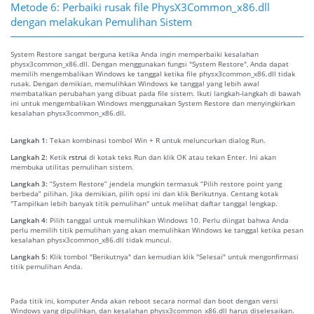
Metode 6: Perbaiki rusak file PhysX3Common_x86.dll
dengan melakukan Pemulihan Sistem
System Restore sangat berguna ketika Anda ingin memperbaiki kesalahan
physx3common_x86.dll. Dengan menggunakan fungsi "System Restore", Anda dapat
memilih mengembalikan Windows ke tanggal ketika file physx3common_x86.dll tidak
rusak. Dengan demikian, memulihkan Windows ke tanggal yang lebih awal
membatalkan perubahan yang dibuat pada file sistem. Ikuti langkah-langkah di bawah
ini untuk mengembalikan Windows menggunakan System Restore dan menyingkirkan
kesalahan physx3common_x86.dll.
Langkah 1:
Tekan kombinasi tombol Win + R untuk meluncurkan dialog Run.
Langkah 2:
Ketik
rstrui
di kotak teks Run dan klik OK atau tekan Enter. Ini akan
membuka utilitas pemulihan sistem.
Langkah 3:
“System Restore” jendela mungkin termasuk “Pilih restore point yang
berbeda” pilihan. Jika demikian, pilih opsi ini dan klik Berikutnya. Centang kotak
"Tampilkan lebih banyak titik pemulihan" untuk melihat daftar tanggal lengkap.
Langkah 4:
Pilih tanggal untuk memulihkan Windows 10. Perlu diingat bahwa Anda
perlu memilih titik pemulihan yang akan memulihkan Windows ke tanggal ketika pesan
kesalahan physx3common_x86.dll tidak muncul.
Langkah 5:
Klik tombol "Berikutnya" dan kemudian klik "Selesai" untuk mengonfirmasi
titik pemulihan Anda.
Pada titik ini, komputer Anda akan reboot secara normal dan boot dengan versi
Windows yang dipulihkan, dan kesalahan physx3common_x86.dll harus diselesaikan.