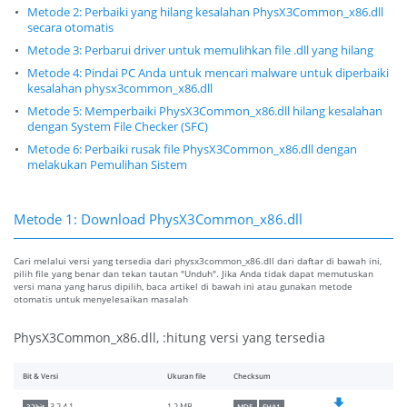
Metode 2: Perbaiki yang hilang kesalahan PhysX3Common_x86.dll
secara otomatis
Metode 3: Perbarui driver untuk memulihkan file .dll yang hilang
Metode 4: Pindai PC Anda untuk mencari malware untuk diperbaiki
kesalahan physx3common_x86.dll
Metode 5: Memperbaiki PhysX3Common_x86.dll hilang kesalahan
dengan System File Checker (SFC)
Metode 6: Perbaiki rusak file PhysX3Common_x86.dll dengan
melakukan Pemulihan Sistem
Metode 1: Download PhysX3Common_x86.dll
Cari melalui versi yang tersedia dari physx3common_x86.dll dari daftar di bawah ini,
pilih file yang benar dan tekan tautan "Unduh". Jika Anda tidak dapat memutuskan
versi mana yang harus dipilih, baca artikel di bawah ini atau gunakan metode
otomatis untuk menyelesaikan masalah
PhysX3Common_x86.dll, :hitung versi yang tersedia
Bit & Versi
Ukuran file
Checksum