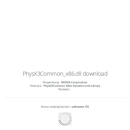
PhysX3Common_x86.dll
download
Pengembang:
NVIDIA Corporation
Deskripsi:
PhysX3Common 32bit Dynamic Link Library
Penilaian:
Kamu sedang berlari:
unknown OS