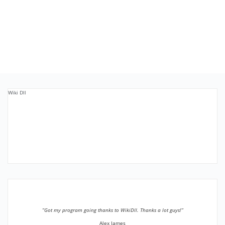
Wiki Dll
”Got my program going thanks to WikiDll. Thanks a lot guys!”
Alex James