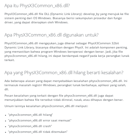
Apa itu PhysX3Common_x86.dll?
PhysX3Common_x86.dll file DLL (Dynamic Link Library) :develop_by yang merujuk ke file
sistem penting dari OS Windows. Biasanya berisi sekumpulan prosedur dan fungsi
driver, yang dapat diterapkan oleh Windows.
Apa PhysX3Common_x86.dll digunakan untuk?
PhysX3Common_x86.dll mengajukan, juga dikenal sebagai PhysX3Common 32bit
Dynamic Link Library, biasanya dikaitkan dengan PhysX. Ini adalah komponen penting,
yang memastikan bahwa program Windows beroperasi dengan benar. Jadi, jika file
physx3common_x86.dll hilang, ini dapat berdampak negatif pada kerja perangkat lunak
terkait.
Apa yang PhysX3Common_x86.dll hilang berarti kesalahan?
Ada beberapa alasan yang dapat menyebabkan kesalahan physx3common_x86.dll. Ini
termasuk masalah registri Windows, perangkat lunak berbahaya, aplikasi yang salah,
dll.
Pesan kesalahan yang terkait dengan file physx3common_x86.dll juga dapat
menunjukkan bahwa file tersebut tidak diinstal, rusak, atau dihapus dengan benar.
Umum lainnya kesalahan physx3common_x86.dll meliputi:
“physx3common_x86.dll hilang”
“physx3common_x86.dll error saat memuat”
“physx3common_x86.dll crash”
“physx3common_x86.dll tidak ditemukan”