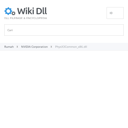
ID
EN
DE
ES
FR
Rumah
NVIDIA Corporation
PhysX3Common_x86.dll
IT
PT
RU
NL
NN
SV
VI
FI