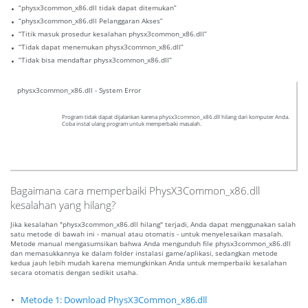
“physx3common_x86.dll tidak dapat ditemukan”
“physx3common_x86.dll Pelanggaran Akses”
“Titik masuk prosedur kesalahan physx3common_x86.dll”
“Tidak dapat menemukan physx3common_x86.dll”
“Tidak bisa mendaftar physx3common_x86.dll”
physx3common_x86.dll - System Error
Program tidak dapat dijalankan karena physx3common_x86.dll hilang dari komputer Anda.
Coba instal ulang program untuk memperbaiki masalah.
Bagaimana cara memperbaiki PhysX3Common_x86.dll
kesalahan yang hilang?
Jika kesalahan "physx3common_x86.dll hilang" terjadi, Anda dapat menggunakan salah
satu metode di bawah ini - manual atau otomatis - untuk menyelesaikan masalah.
Metode manual mengasumsikan bahwa Anda mengunduh file physx3common_x86.dll
dan memasukkannya ke dalam folder instalasi game/aplikasi, sedangkan metode
kedua jauh lebih mudah karena memungkinkan Anda untuk memperbaiki kesalahan
secara otomatis dengan sedikit usaha.
Metode 1: Download PhysX3Common_x86.dll