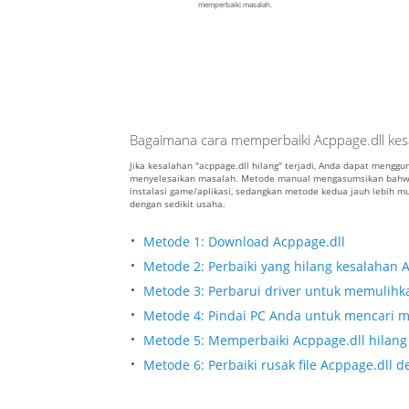
memperbaiki masalah.
Bagaimana cara memperbaiki Acppage.dll kes
Jika kesalahan "acppage.dll hilang" terjadi, Anda dapat mengg
menyelesaikan masalah. Metode manual mengasumsikan bahwa
instalasi game/aplikasi, sedangkan metode kedua jauh lebih
dengan sedikit usaha.
Metode 1: Download Acppage.dll
Metode 2: Perbaiki yang hilang kesalahan 
Metode 3: Perbarui driver untuk memulihkan
Metode 4: Pindai PC Anda untuk mencari m
Metode 5: Memperbaiki Acppage.dll hilang 
Metode 6: Perbaiki rusak file Acppage.dll