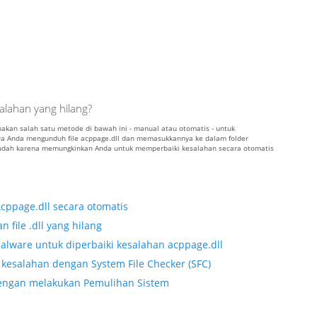
alahan yang hilang?
unakan salah satu metode di bawah ini - manual atau otomatis - untuk
 Anda mengunduh file acppage.dll dan memasukkannya ke dalam folder
 mudah karena memungkinkan Anda untuk memperbaiki kesalahan secara otomatis
Acppage.dll secara otomatis
 file .dll yang hilang
alware untuk diperbaiki kesalahan acppage.dll
kesalahan dengan System File Checker (SFC)
 dengan melakukan Pemulihan Sistem