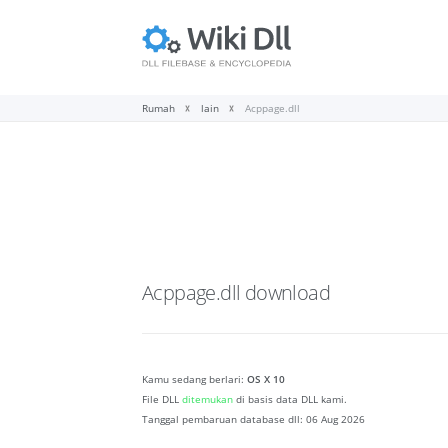
Rumah
lain
Acppage.dll
Acppage.dll
download
Kamu sedang berlari:
OS X 10
File DLL
ditemukan
di basis data DLL kami.
Tanggal pembaruan database dll:
06 Aug 2026