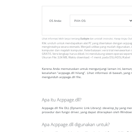
OS Anda:
Lihat informasi lebih lanjut tentang
Outbyte
dan unistall :instruksi. Harap tinjau Ou
Klik: unduh untuk mendapatkan alat PC yang disertakan dengan acppage
menginstalnya secara otomatis. Menjadi utilitas yang mudah digunakan, in
komputer dan majalah komputer. Keterbatasan: versi trial menawarkan s
GRATIS. Versi lengkap harus dibeli. Ini mendukung sistem operasi seperti
Ukuran File: 3,04 MB, Waktu download: <1 menit. pada DSL/ADSL/Kabel
Karena Anda memutuskan untuk mengunjungi laman ini, kemungk
kesalahan “acppage.dll hilang”. Lihat informasi di bawah, yan
mengunduh acppage.dll file.
Apa itu Acppage.dll?
Acppage.dll file DLL (Dynamic Link Library) :develop_by yang m
prosedur dan fungsi driver, yang dapat diterapkan oleh Window
Apa Acppage.dll digunakan untuk?