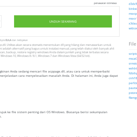
penawaran istimewa
d3dx9_
binkw3
msvcp1
msvcr1
UNDUH SEKARANG
x3daud
wldcor
tbyte
EULA
dan :kebijakan
File
.dll. Utilitas akan secara otomatis menentukan dll yang hilang dan menawarkan untuk
i adalah alternatif yang bagus untuk instalasi manual, yang telah diakui oleh banyak ahli
can, backup, restore registry windows Anda dalam jumlah yang tidak terbatas secara
scripto
 Windows 10, Windows 8 / 8.1, Windows 7 dan Windows Vista (64/32 bit).
mscat3
srmsto
wshbth
inan Anda sedang mencari file acppage.dll, atau cara untuk memperbaiki
fdbthp
g menjelaskan cara menyelesaikan masalah Anda. Di halaman ini, Anda juga dapat
cnhl18
perfctr
pautoe
pstore
filemg
erujuk ke file sistem penting dari OS Windows. Biasanya berisi sekumpulan
s.