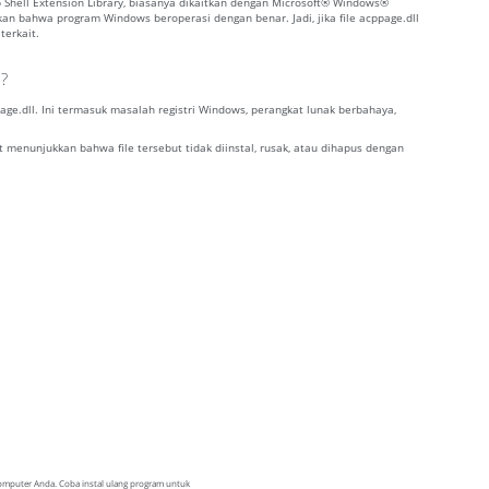
b Shell Extension Library, biasanya dikaitkan dengan Microsoft® Windows®
an bahwa program Windows beroperasi dengan benar. Jadi, jika file acppage.dll
terkait.
n?
e.dll. Ini termasuk masalah registri Windows, perangkat lunak berbahaya,
t menunjukkan bahwa file tersebut tidak diinstal, rusak, atau dihapus dengan
 komputer Anda. Coba instal ulang program untuk