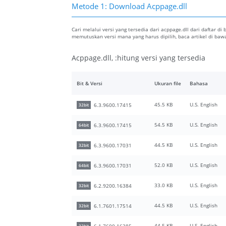
Metode 1: Download Acppage.dll
Cari melalui versi yang tersedia dari acppage.dll dari daftar di
memutuskan versi mana yang harus dipilih, baca artikel di b
Acppage.dll, :hitung versi yang tersedia
Bit & Versi
Ukuran file
Bahasa
45.5 KB
U.S. English
6.3.9600.17415
32bit
54.5 KB
U.S. English
6.3.9600.17415
64bit
44.5 KB
U.S. English
6.3.9600.17031
32bit
52.0 KB
U.S. English
6.3.9600.17031
64bit
33.0 KB
U.S. English
6.2.9200.16384
32bit
44.5 KB
U.S. English
6.1.7601.17514
32bit
44.5 KB
U.S. English
6.1.7600.16385