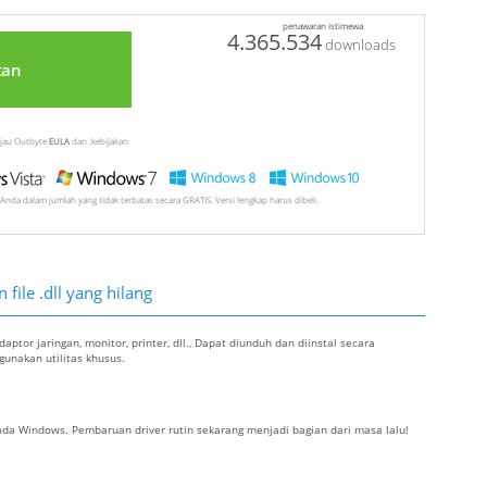
penawaran istimewa
4.365.534
downloads
tan
injau Outbyte
EULA
dan :kebijakan
Anda dalam jumlah yang tidak terbatas secara GRATIS. Versi lengkap harus dibeli.
file .dll yang hilang
ptor jaringan, monitor, printer, dll., Dapat diunduh dan diinstal secara
nakan utilitas khusus.
da Windows. Pembaruan driver rutin sekarang menjadi bagian dari masa lalu!