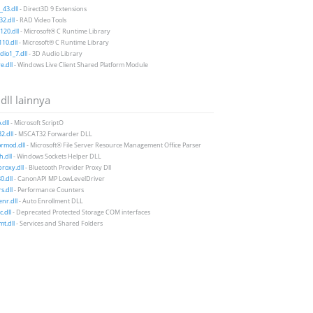
43.dll
- Direct3D 9 Extensions
2.dll
- RAD Video Tools
20.dll
- Microsoft® C Runtime Library
10.dll
- Microsoft® C Runtime Library
io1_7.dll
- 3D Audio Library
e.dll
- Windows Live Client Shared Platform Module
 dll lainnya
.dll
- Microsoft ScriptO
2.dll
- MSCAT32 Forwarder DLL
rmod.dll
- Microsoft® File Server Resource Management Office Parser
.dll
- Windows Sockets Helper DLL
roxy.dll
- Bluetooth Provider Proxy Dll
0.dll
- CanonAPI MP LowLevelDriver
s.dll
- Performance Counters
nr.dll
- Auto Enrollment DLL
c.dll
- Deprecated Protected Storage COM interfaces
mt.dll
- Services and Shared Folders