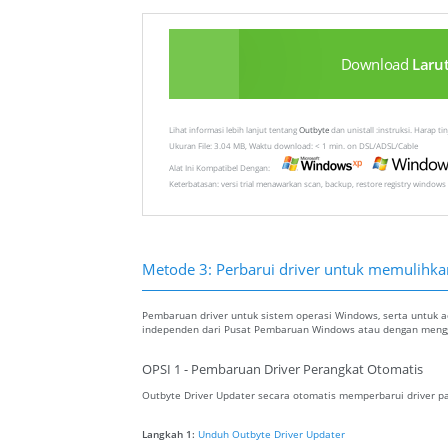
Download
Laru
Lihat informasi lebih lanjut tentang
Outbyte
dan unistall :instruksi. Harap t
Ukuran File: 3.04 MB, Waktu download: < 1 min. on DSL/ADSL/Cable
Alat Ini Kompatibel Dengan:
Keterbatasan: versi trial menawarkan scan, backup, restore registry windows 
Metode 3: Perbarui driver untuk memulihkan 
Pembaruan driver untuk sistem operasi Windows, serta untuk ada
independen dari Pusat Pembaruan Windows atau dengan menggu
OPSI 1 - Pembaruan Driver Perangkat Otomatis
Outbyte Driver Updater secara otomatis memperbarui driver pa
Langkah 1:
Unduh Outbyte Driver Updater