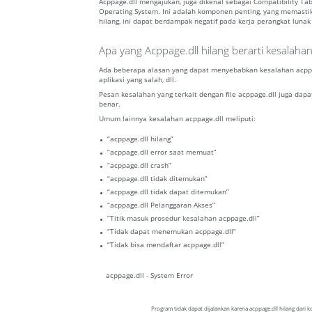
Acppage.dll mengajukan, juga dikenal sebagai Compatibility Ta
Operating System. Ini adalah komponen penting, yang memastik
hilang, ini dapat berdampak negatif pada kerja perangkat lunak 
Apa yang Acppage.dll hilang berarti kesalaha
Ada beberapa alasan yang dapat menyebabkan kesalahan acppag
aplikasi yang salah, dll.
Pesan kesalahan yang terkait dengan file acppage.dll juga dapa
benar.
Umum lainnya kesalahan acppage.dll meliputi:
“acppage.dll hilang”
“acppage.dll error saat memuat”
“acppage.dll crash”
“acppage.dll tidak ditemukan”
“acppage.dll tidak dapat ditemukan”
“acppage.dll Pelanggaran Akses”
“Titik masuk prosedur kesalahan acppage.dll”
“Tidak dapat menemukan acppage.dll”
“Tidak bisa mendaftar acppage.dll”
acppage.dll - System Error
Program tidak dapat dijalankan karena acppage.dll hilang dari