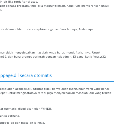
-bit jika terdaftar di atas.
dengan bahasa program Anda, jika memungkinkan. Kami juga menyarankan untuk
i.
 di dalam folder instalasi aplikasi / game. Cara lainnya, Anda dapat
g benar tidak menyelesaikan masalah, Anda harus mendaftarkannya. Untuk
tem32, dan buka prompt perintah dengan hak admin. Di sana, ketik "regsvr32
ppage.dll secara otomatis
kesalahan acppage.dll. Utilitas tidak hanya akan mengunduh versi yang benar
 tepat untuk menginstalnya tetapi juga menyelesaikan masalah lain yang terkait
t otomatis, disediakan oleh WikiDll.
alan sederhana.
ppage.dll dan masalah lainnya.