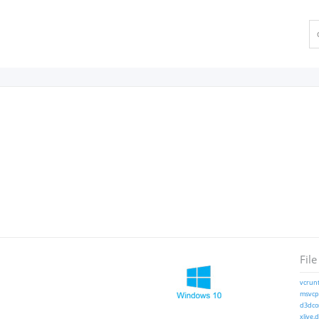
File
vcrunt
msvcp1
d3dcom
xlive.d