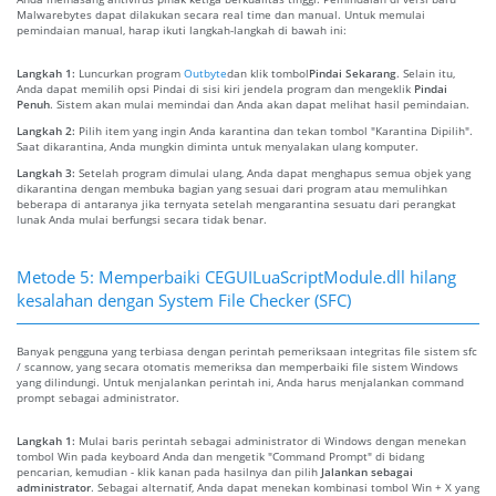
Malwarebytes dapat dilakukan secara real time dan manual. Untuk memulai
pemindaian manual, harap ikuti langkah-langkah di bawah ini:
Langkah 1:
Luncurkan program
Outbyte
dan klik tombol
Pindai Sekarang
. Selain itu,
Anda dapat memilih opsi Pindai di sisi kiri jendela program dan mengeklik
Pindai
Penuh
. Sistem akan mulai memindai dan Anda akan dapat melihat hasil pemindaian.
Langkah 2:
Pilih item yang ingin Anda karantina dan tekan tombol "Karantina Dipilih".
Saat dikarantina, Anda mungkin diminta untuk menyalakan ulang komputer.
Langkah 3:
Setelah program dimulai ulang, Anda dapat menghapus semua objek yang
dikarantina dengan membuka bagian yang sesuai dari program atau memulihkan
beberapa di antaranya jika ternyata setelah mengarantina sesuatu dari perangkat
lunak Anda mulai berfungsi secara tidak benar.
Metode 5: Memperbaiki CEGUILuaScriptModule.dll hilang
kesalahan dengan System File Checker (SFC)
Banyak pengguna yang terbiasa dengan perintah pemeriksaan integritas file sistem sfc
/ scannow, yang secara otomatis memeriksa dan memperbaiki file sistem Windows
yang dilindungi. Untuk menjalankan perintah ini, Anda harus menjalankan command
prompt sebagai administrator.
Langkah 1:
Mulai baris perintah sebagai administrator di Windows dengan menekan
tombol Win pada keyboard Anda dan mengetik "Command Prompt" di bidang
pencarian, kemudian - klik kanan pada hasilnya dan pilih
Jalankan sebagai
administrator
. Sebagai alternatif, Anda dapat menekan kombinasi tombol Win + X yang