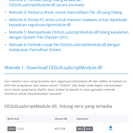
CEGUILuaScriptModule.dll secara otomatis
Metode 3: Perbarui driver untuk memulihkan file .dll yang hilang
Metode 4: Pindai PC Anda untuk mencari malware untuk diperbaiki
kesalahan ceguiluascriptmodule.dll
Metode 5: Memperbaiki CEGUILuaScriptModule.dll hilang kesalahan
dengan System File Checker (SFC)
Metode 6: Perbaiki rusak file CEGUILuaScriptModule.dll dengan
melakukan Pemulihan Sistem
Metode 1: Download CEGUILuaScriptModule.dll
Cari melalui versi yang tersedia dari ceguiluascriptmodule.dll dari daftar di bawah ini,
pilih file yang benar dan tekan tautan "Unduh". Jika Anda tidak dapat memutuskan
versi mana yang harus dipilih, baca artikel di bawah ini atau gunakan metode
otomatis untuk menyelesaikan masalah
CEGUILuaScriptModule.dll, :hitung versi yang tersedia
Bit & Versi
Ukuran file
Checksum
457.5 KB
1.0.0.0
32bit
MD5
SHA1