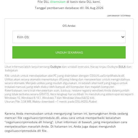
File DLL
ditemukan
di basis data DLL kami.
Tanggal pembaruan database dll:
06 Aug 2026
penawaran istimewa
OS Anda:
UNDUH SEKARANG
Lihat informasi lebih lanjut tentang
Outbyte
dan unistall :instruksi. Harap tinjau Outbyte
EULA
dan
:kebijakan
Klik: unduh untuk mendapatkan alat PC yang disertakan dengan CEGUILuaScriptModule.dll.
Utilitas akan secara otomatis menentukan dll yang hilang dan menawarkan untuk menginstalnya
secara otomatis. Menjadi utilitas yang mudah digunakan, ini adalah alternatif yang bagus untuk
instalasi manual, yang telah diakui oleh banyak ahli komputer dan majalah komputer.
Keterbatasan: versi trial menawarkan scan, backup, restore registry windows Anda dalam jumlah
yang tidak terbatas secara GRATIS. Versi lengkap harus dibeli. Ini mendukung sistem operasi seperti
Windows 10, Windows 8 / 8.1, Windows 7 dan Windows Vista (64/32 bit).
Ukuran File: 3,04 MB, Waktu download: <1 menit. pada DSL/ADSL/Kabel
Karena Anda memutuskan untuk mengunjungi laman ini, kemungkinan Anda sedang
mencari file ceguiluascriptmodule.dll, atau cara untuk memperbaiki kesalahan
“ceguiluascriptmodule.dll hilang”. Lihat informasi di bawah, yang menjelaskan cara
menyelesaikan masalah Anda. Di halaman ini, Anda juga dapat mengunduh
ceguiluascriptmodule.dll file.