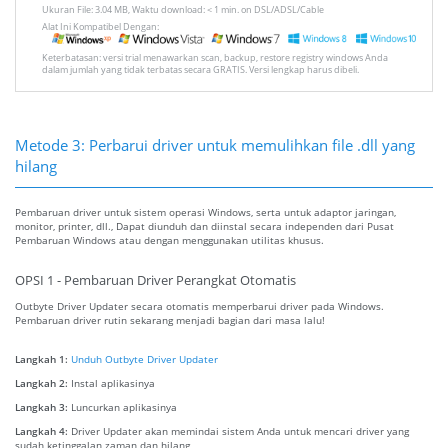
Ukuran File: 3.04 MB, Waktu download: < 1 min. on DSL/ADSL/Cable
Alat Ini Kompatibel Dengan:
Keterbatasan: versi trial menawarkan scan, backup, restore registry windows Anda
dalam jumlah yang tidak terbatas secara GRATIS. Versi lengkap harus dibeli.
Metode 3: Perbarui driver untuk memulihkan file .dll yang
hilang
Pembaruan driver untuk sistem operasi Windows, serta untuk adaptor jaringan,
monitor, printer, dll., Dapat diunduh dan diinstal secara independen dari Pusat
Pembaruan Windows atau dengan menggunakan utilitas khusus.
OPSI 1 - Pembaruan Driver Perangkat Otomatis
Outbyte Driver Updater secara otomatis memperbarui driver pada Windows.
Pembaruan driver rutin sekarang menjadi bagian dari masa lalu!
Langkah 1:
Unduh Outbyte Driver Updater
Langkah 2:
Instal aplikasinya
Langkah 3:
Luncurkan aplikasinya
Langkah 4:
Driver Updater akan memindai sistem Anda untuk mencari driver yang
sudah ketinggalan zaman dan hilang