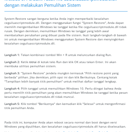
dengan melakukan Pemulihan Sistem
System Restore sangat berguna ketika Anda ingin memperbaiki kesalahan
ceguiluascriptmodule.dll. Dengan menggunakan fungsi "System Restore", Anda dapat
memilih mengembalikan Windows ke tanggal ketika file ceguiluascriptmodule.dll tidak
rusak. Dengan demikian, memulihkan Windows ke tanggal yang lebih awal
membatalkan perubahan yang dibuat pada file sistem. Ikuti langkah-langkah di bawah
ini untuk mengembalikan Windows menggunakan System Restore dan menyingkirkan
kesalahan ceguiluascriptmodule.dll.
Langkah 1:
Tekan kombinasi tombol Win + R untuk meluncurkan dialog Run.
Langkah 2:
Ketik
rstrui
di kotak teks Run dan klik OK atau tekan Enter. Ini akan
membuka utilitas pemulihan sistem.
Langkah 3:
“System Restore” jendela mungkin termasuk “Pilih restore point yang
berbeda” pilihan. Jika demikian, pilih opsi ini dan klik Berikutnya. Centang kotak
"Tampilkan lebih banyak titik pemulihan" untuk melihat daftar tanggal lengkap.
Langkah 4:
Pilih tanggal untuk memulihkan Windows 10. Perlu diingat bahwa Anda
perlu memilih titik pemulihan yang akan memulihkan Windows ke tanggal ketika pesan
kesalahan ceguiluascriptmodule.dll tidak muncul.
Langkah 5:
Klik tombol "Berikutnya" dan kemudian klik "Selesai" untuk mengonfirmasi
titik pemulihan Anda.
Pada titik ini, komputer Anda akan reboot secara normal dan boot dengan versi
Windows yang dipulihkan, dan kesalahan ceguiluascriptmodule.dll harus diselesaikan.