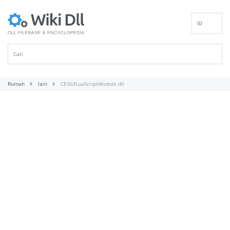
ID
EN
DE
ES
FR
Rumah
lain
CEGUILuaScriptModule.dll
IT
PT
RU
NL
NN
SV
VI
FI