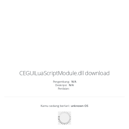
CEGUILuaScriptModule.dll
download
Pengembang:
N/A
Deskripsi:
N/A
Penilaian:
Kamu sedang berlari:
unknown OS