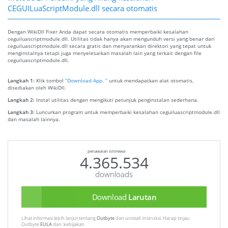
CEGUILuaScriptModule.dll secara otomatis
Dengan WikiDll Fixer Anda dapat secara otomatis memperbaiki kesalahan
ceguiluascriptmodule.dll. Utilitas tidak hanya akan mengunduh versi yang benar dari
ceguiluascriptmodule.dll secara gratis dan menyarankan direktori yang tepat untuk
menginstalnya tetapi juga menyelesaikan masalah lain yang terkait dengan file
ceguiluascriptmodule.dll.
Langkah 1:
Klik tombol
“Download App. ”
untuk mendapatkan alat otomatis,
disediakan oleh WikiDll.
Langkah 2:
Instal utilitas dengan mengikuti petunjuk penginstalan sederhana.
Langkah 3:
Luncurkan program untuk memperbaiki kesalahan ceguiluascriptmodule.dll
dan masalah lainnya.
penawaran istimewa
4.365.534
downloads
Download
Larutan
Lihat informasi lebih lanjut tentang
Outbyte
dan unistall :instruksi. Harap tinjau
Outbyte
EULA
dan :kebijakan