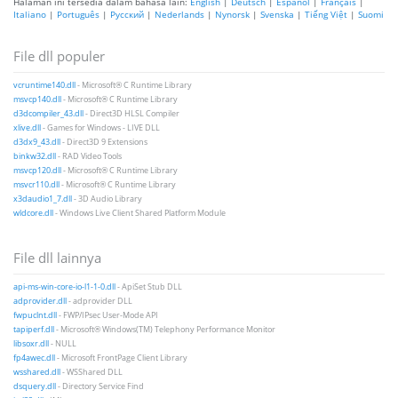
Halaman ini tersedia dalam bahasa lain:
English
|
Deutsch
|
Español
|
Français
|
Italiano
|
Português
|
Русский
|
Nederlands
|
Nynorsk
|
Svenska
|
Tiếng Việt
|
Suomi
File dll populer
vcruntime140.dll
- Microsoft® C Runtime Library
msvcp140.dll
- Microsoft® C Runtime Library
d3dcompiler_43.dll
- Direct3D HLSL Compiler
xlive.dll
- Games for Windows - LIVE DLL
d3dx9_43.dll
- Direct3D 9 Extensions
binkw32.dll
- RAD Video Tools
msvcp120.dll
- Microsoft® C Runtime Library
msvcr110.dll
- Microsoft® C Runtime Library
x3daudio1_7.dll
- 3D Audio Library
wldcore.dll
- Windows Live Client Shared Platform Module
File dll lainnya
api-ms-win-core-io-l1-1-0.dll
- ApiSet Stub DLL
adprovider.dll
- adprovider DLL
fwpuclnt.dll
- FWP/IPsec User-Mode API
tapiperf.dll
- Microsoft® Windows(TM) Telephony Performance Monitor
libsoxr.dll
- NULL
fp4awec.dll
- Microsoft FrontPage Client Library
wsshared.dll
- WSShared DLL
dsquery.dll
- Directory Service Find