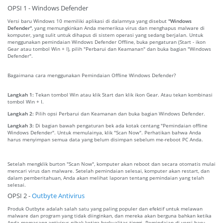
OPSI 1 - Windows Defender
Versi baru Windows 10 memiliki aplikasi di dalamnya yang disebut
"Windows
Defender"
, yang memungkinkan Anda memeriksa virus dan menghapus malware di
komputer, yang sulit untuk dihapus di sistem operasi yang sedang berjalan. Untuk
menggunakan pemindaian Windows Defender Offline, buka pengaturan (Start - ikon
Gear atau tombol Win + I), pilih "Perbarui dan Keamanan" dan buka bagian "Windows
Defender".
Bagaimana cara menggunakan Pemindaian Offline Windows Defender?
Langkah 1:
Tekan tombol Win atau klik Start dan klik ikon Gear. Atau tekan kombinasi
tombol Win + I.
Langkah 2:
Pilih opsi Perbarui dan Keamanan dan buka bagian Windows Defender.
Langkah 3:
Di bagian bawah pengaturan bek ada kotak centang "Pemindaian offline
Windows Defender". Untuk memulainya, klik "Scan Now". Perhatikan bahwa Anda
harus menyimpan semua data yang belum disimpan sebelum me-reboot PC Anda.
Setelah mengklik burton "Scan Now", komputer akan reboot dan secara otomatis mulai
mencari virus dan malware. Setelah pemindaian selesai, komputer akan restart, dan
dalam pemberitahuan, Anda akan melihat laporan tentang pemindaian yang telah
selesai.
OPSI 2 -
Outbyte Antivirus
Produk Outbyte adalah salah satu yang paling populer dan efektif untuk melawan
malware dan program yang tidak diinginkan, dan mereka akan berguna bahkan ketika
Anda memasang antivirus pihak ketiga berkualitas tinggi. Pemindaian di versi baru