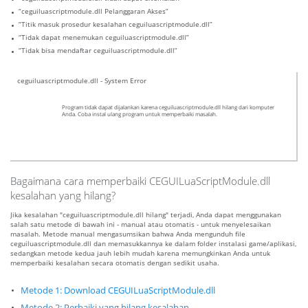
“ceguiluascriptmodule.dll Pelanggaran Akses”
“Titik masuk prosedur kesalahan ceguiluascriptmodule.dll”
“Tidak dapat menemukan ceguiluascriptmodule.dll”
“Tidak bisa mendaftar ceguiluascriptmodule.dll”
ceguiluascriptmodule.dll - System Error
Program tidak dapat dijalankan karena ceguiluascriptmodule.dll hilang dari komputer
Anda. Coba instal ulang program untuk memperbaiki masalah.
Bagaimana cara memperbaiki CEGUILuaScriptModule.dll
kesalahan yang hilang?
Jika kesalahan "ceguiluascriptmodule.dll hilang" terjadi, Anda dapat menggunakan
salah satu metode di bawah ini - manual atau otomatis - untuk menyelesaikan
masalah. Metode manual mengasumsikan bahwa Anda mengunduh file
ceguiluascriptmodule.dll dan memasukkannya ke dalam folder instalasi game/aplikasi,
sedangkan metode kedua jauh lebih mudah karena memungkinkan Anda untuk
memperbaiki kesalahan secara otomatis dengan sedikit usaha.
Metode 1: Download CEGUILuaScriptModule.dll
Metode 2: Perbaiki yang hilang kesalahan