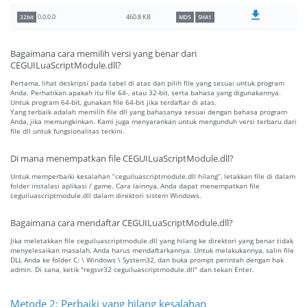
460.8 KB
0.0.0.0
32bit
MD5
SHA1
Bagaimana cara memilih versi yang benar dari
CEGUILuaScriptModule.dll?
Pertama, lihat deskripsi pada tabel di atas dan pilih file yang sesuai untuk program
Anda. Perhatikan apakah itu file 64-, atau 32-bit, serta bahasa yang digunakannya.
Untuk program 64-bit, gunakan file 64-bit jika terdaftar di atas.
Yang terbaik adalah memilih file dll yang bahasanya sesuai dengan bahasa program
Anda, jika memungkinkan. Kami juga menyarankan untuk mengunduh versi terbaru dari
file dll untuk fungsionalitas terkini.
Di mana menempatkan file CEGUILuaScriptModule.dll?
Untuk memperbaiki kesalahan “ceguiluascriptmodule.dll hilang”, letakkan file di dalam
folder instalasi aplikasi / game. Cara lainnya, Anda dapat menempatkan file
ceguiluascriptmodule.dll dalam direktori sistem Windows.
Bagaimana cara mendaftar CEGUILuaScriptModule.dll?
Jika meletakkan file ceguiluascriptmodule.dll yang hilang ke direktori yang benar tidak
menyelesaikan masalah, Anda harus mendaftarkannya. Untuk melakukannya, salin file
DLL Anda ke folder C: \ Windows \ System32, dan buka prompt perintah dengan hak
admin. Di sana, ketik "regsvr32 ceguiluascriptmodule.dll" dan tekan Enter.
Metode 2: Perbaiki yang hilang kesalahan