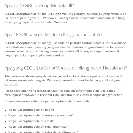
Apa itu CEGUILuaScriptModule.dll?
CEGUILuaScriptModule.dll file DLL (Dynamic Link Library) :develop_by yang merujuk ke
file sistem penting dari OS Windows. Biasanya berisi sekumpulan prosedur dan fungsi
driver, yang dapat diterapkan oleh Windows.
Apa CEGUILuaScriptModule.dll digunakan untuk?
CEGUILuaScriptModule.dll mengajukanadalah pustaka tautan dinamis untuk Windows.
Ini adalah komponen penting, yang memastikan bahwa program Windows beroperasi
dengan benar. Jadi, jika file ceguiluascriptmodule.dll hilang, ini dapat berdampak
negatif pada kerja perangkat lunak terkait.
Apa yang CEGUILuaScriptModule.dll hilang berarti kesalahan?
Ada beberapa alasan yang dapat menyebabkan kesalahan ceguiluascriptmodule.dll.
Ini termasuk masalah registri Windows, perangkat lunak berbahaya, aplikasi yang
salah, dll.
Pesan kesalahan yang terkait dengan file ceguiluascriptmodule.dll juga dapat
menunjukkan bahwa file tersebut tidak diinstal, rusak, atau dihapus dengan benar.
Umum lainnya kesalahan ceguiluascriptmodule.dll meliputi:
“ceguiluascriptmodule.dll hilang”
“ceguiluascriptmodule.dll error saat memuat”
“ceguiluascriptmodule.dll crash”
“ceguiluascriptmodule.dll tidak ditemukan”
“ceguiluascriptmodule.dll tidak dapat ditemukan”