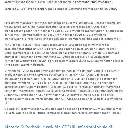
akan membuka menu di mana Anda dapat memilih
Command Prompt (Admin)
.
Langkah 2:
Ketik
sfc / scannow
saat berada di Command Prompt dan tekan Enter.
Setelah memasukkan perintah, pemeriksaan sistem akan dimulai. Ini akan memakan
waktu cukup lama, jadi harap bersabar. Setelah operasi selesai, Anda akan
mendapatkan pesan "Perlindungan Sumber Daya Windows menemukan file yang rusak
dan berhasil memperbaikinya." atau "Perlindungan Sumber Daya Windows
menemukan file yang rusak tetapi tidak dapat memperbaiki beberapa di antaranya".
Perlu diingat bahwa Pemeriksa Berkas Sistem (SFC) tidak dapat memperbaiki
kesalahan integritas untuk file sistem yang sedang digunakan oleh sistem operasi.
Untuk memperbaiki file ini, Anda harus menjalankan perintah SFC melalui command
prompt di lingkungan pemulihan Windows. Anda dapat masuk ke Lingkungan
Pemulihan Windows dari layar login, dengan mengklik Shutdown, lalu menahan tombol
Shift sambil memilih Restart.
Di Windows 10, Anda dapat menekan tombol Win, pilih Settings> Update & security>
Recovery dan di bawah Advanced Startup, klik Restart now. Anda juga dapat
melakukan boot dari disk instalasi atau flash drive USB yang dapat di-boot dengan
distribusi Windows 10. Pada layar instalasi pilih bahasa yang Anda inginkan dan
kemudian pilih "System Restore". Setelah itu, pergi ke "Troubleshooting"> "Advanced
Settings"> "Command Prompt". Setelah di Command Prompt ketik perintah berikut: sfc
/ scannow / offbootdir = C: \ / offwindir = C: \ Windows di mana C adalah partisi
dengan sistem operasi yang diinstal, dan C: \ Windows adalah jalur ke folder Windows
10.
Operasi ini akan memakan waktu beberapa saat dan penting untuk menunggu sampai
selesai. Setelah selesai, tutup command prompt dan restart komputer seperti biasa.
Metode 6: Perbaiki rusak file CEGUILuaScriptModule.dll