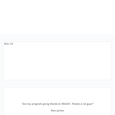
Wiki Dll
”Got my program going thanks to WikiDll. Thanks a lot guys!”
Alex James