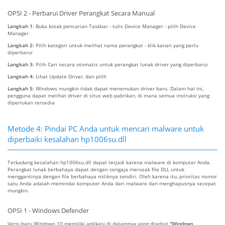
OPSI 2 - Perbarui Driver Perangkat Secara Manual
Langkah 1:
Buka kotak pencarian Taskbar - tulis Device Manager - pilih Device
Manager
Langkah 2:
Pilih kategori untuk melihat nama perangkat - klik kanan yang perlu
diperbarui
Langkah 3:
Pilih Cari secara otomatis untuk perangkat lunak driver yang diperbarui
Langkah 4:
Lihat Update Driver, dan pilih
Langkah 5:
Windows mungkin tidak dapat menemukan driver baru. Dalam hal ini,
pengguna dapat melihat driver di situs web pabrikan, di mana semua instruksi yang
diperlukan tersedia
Metode 4: Pindai PC Anda untuk mencari malware untuk
diperbaiki kesalahan hp1006su.dll
Terkadang kesalahan hp1006su.dll dapat terjadi karena malware di komputer Anda.
Perangkat lunak berbahaya dapat dengan sengaja merusak file DLL untuk
menggantinya dengan file berbahaya miliknya sendiri. Oleh karena itu, prioritas nomor
satu Anda adalah memindai komputer Anda dari malware dan menghapusnya secepat
mungkin.
OPSI 1 - Windows Defender
Versi baru Windows 10 memiliki aplikasi di dalamnya yang disebut
"Windows