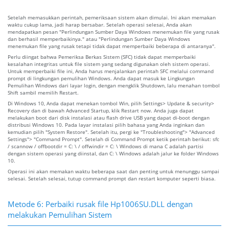
Setelah memasukkan perintah, pemeriksaan sistem akan dimulai. Ini akan memakan
waktu cukup lama, jadi harap bersabar. Setelah operasi selesai, Anda akan
mendapatkan pesan "Perlindungan Sumber Daya Windows menemukan file yang rusak
dan berhasil memperbaikinya." atau "Perlindungan Sumber Daya Windows
menemukan file yang rusak tetapi tidak dapat memperbaiki beberapa di antaranya".
Perlu diingat bahwa Pemeriksa Berkas Sistem (SFC) tidak dapat memperbaiki
kesalahan integritas untuk file sistem yang sedang digunakan oleh sistem operasi.
Untuk memperbaiki file ini, Anda harus menjalankan perintah SFC melalui command
prompt di lingkungan pemulihan Windows. Anda dapat masuk ke Lingkungan
Pemulihan Windows dari layar login, dengan mengklik Shutdown, lalu menahan tombol
Shift sambil memilih Restart.
Di Windows 10, Anda dapat menekan tombol Win, pilih Settings> Update & security>
Recovery dan di bawah Advanced Startup, klik Restart now. Anda juga dapat
melakukan boot dari disk instalasi atau flash drive USB yang dapat di-boot dengan
distribusi Windows 10. Pada layar instalasi pilih bahasa yang Anda inginkan dan
kemudian pilih "System Restore". Setelah itu, pergi ke "Troubleshooting"> "Advanced
Settings"> "Command Prompt". Setelah di Command Prompt ketik perintah berikut: sfc
/ scannow / offbootdir = C: \ / offwindir = C: \ Windows di mana C adalah partisi
dengan sistem operasi yang diinstal, dan C: \ Windows adalah jalur ke folder Windows
10.
Operasi ini akan memakan waktu beberapa saat dan penting untuk menunggu sampai
selesai. Setelah selesai, tutup command prompt dan restart komputer seperti biasa.
Metode 6: Perbaiki rusak file Hp1006SU.DLL dengan
melakukan Pemulihan Sistem