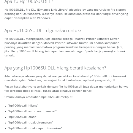
Apa itu Hp1006SU.DLL?
Hp1006SU.DLL file DLL (Dynamic Link Library) :develop_by yang merujuk ke file sistem
penting dari OS Windows. Biasanya berisi sekumpulan prosedur dan fungsi driver, yang
dapat diterapkan oleh Windows.
Apa Hp1006SU.DLL digunakan untuk?
Hp1006SU.DLL mengajukan, juga dikenal sebagai Marvell Printer Software Driver,
biasanya dikaitkan dengan Marvell Printer Software Driver. Ini adalah komponen
penting, yang memastikan bahwa program Windows beroperasi dengan benar. Jadi,
jika file hp1006su.dll hilang, ini dapat berdampak negatif pada kerja perangkat lunak
terkait.
Apa yang Hp1006SU.DLL hilang berarti kesalahan?
Ada beberapa alasan yang dapat menyebabkan kesalahan hp1006su.dll. Ini termasuk
masalah registri Windows, perangkat lunak berbahaya, aplikasi yang salah, dll.
Pesan kesalahan yang terkait dengan file hp1006su.dll juga dapat menunjukkan bahwa
file tersebut tidak diinstal, rusak, atau dihapus dengan benar.
Umum lainnya kesalahan hp1006su.dll meliputi:
“hp1006su.dll hilang”
“hp1006su.dll error saat memuat”
“hp1006su.dll crash”
“hp1006su.dll tidak ditemukan”
“hp1006su.dll tidak dapat ditemukan”