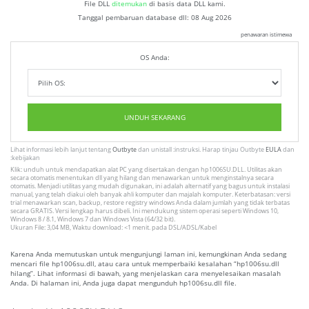
File DLL
ditemukan
di basis data DLL kami.
Tanggal pembaruan database dll:
08 Aug 2026
penawaran istimewa
OS Anda:
UNDUH SEKARANG
Lihat informasi lebih lanjut tentang
Outbyte
dan unistall :instruksi. Harap tinjau Outbyte
EULA
dan
:kebijakan
Klik: unduh untuk mendapatkan alat PC yang disertakan dengan hp1006SU.DLL. Utilitas akan
secara otomatis menentukan dll yang hilang dan menawarkan untuk menginstalnya secara
otomatis. Menjadi utilitas yang mudah digunakan, ini adalah alternatif yang bagus untuk instalasi
manual, yang telah diakui oleh banyak ahli komputer dan majalah komputer. Keterbatasan: versi
trial menawarkan scan, backup, restore registry windows Anda dalam jumlah yang tidak terbatas
secara GRATIS. Versi lengkap harus dibeli. Ini mendukung sistem operasi seperti Windows 10,
Windows 8 / 8.1, Windows 7 dan Windows Vista (64/32 bit).
Ukuran File: 3,04 MB, Waktu download: <1 menit. pada DSL/ADSL/Kabel
Karena Anda memutuskan untuk mengunjungi laman ini, kemungkinan Anda sedang
mencari file hp1006su.dll, atau cara untuk memperbaiki kesalahan “hp1006su.dll
hilang”. Lihat informasi di bawah, yang menjelaskan cara menyelesaikan masalah
Anda. Di halaman ini, Anda juga dapat mengunduh hp1006su.dll file.