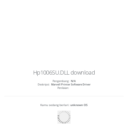
Hp1006SU.DLL
download
Pengembang:
N/A
Deskripsi:
Marvell Printer Software Driver
Penilaian:
Kamu sedang berlari:
unknown OS