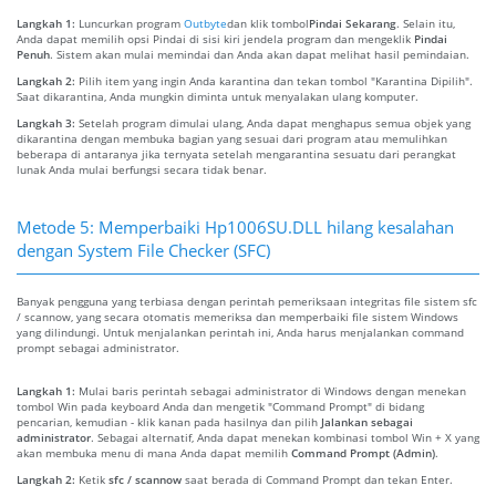
Langkah 1:
Luncurkan program
Outbyte
dan klik tombol
Pindai Sekarang
. Selain itu,
Anda dapat memilih opsi Pindai di sisi kiri jendela program dan mengeklik
Pindai
Penuh
. Sistem akan mulai memindai dan Anda akan dapat melihat hasil pemindaian.
Langkah 2:
Pilih item yang ingin Anda karantina dan tekan tombol "Karantina Dipilih".
Saat dikarantina, Anda mungkin diminta untuk menyalakan ulang komputer.
Langkah 3:
Setelah program dimulai ulang, Anda dapat menghapus semua objek yang
dikarantina dengan membuka bagian yang sesuai dari program atau memulihkan
beberapa di antaranya jika ternyata setelah mengarantina sesuatu dari perangkat
lunak Anda mulai berfungsi secara tidak benar.
Metode 5: Memperbaiki Hp1006SU.DLL hilang kesalahan
dengan System File Checker (SFC)
Banyak pengguna yang terbiasa dengan perintah pemeriksaan integritas file sistem sfc
/ scannow, yang secara otomatis memeriksa dan memperbaiki file sistem Windows
yang dilindungi. Untuk menjalankan perintah ini, Anda harus menjalankan command
prompt sebagai administrator.
Langkah 1:
Mulai baris perintah sebagai administrator di Windows dengan menekan
tombol Win pada keyboard Anda dan mengetik "Command Prompt" di bidang
pencarian, kemudian - klik kanan pada hasilnya dan pilih
Jalankan sebagai
administrator
. Sebagai alternatif, Anda dapat menekan kombinasi tombol Win + X yang
akan membuka menu di mana Anda dapat memilih
Command Prompt (Admin)
.
Langkah 2:
Ketik
sfc / scannow
saat berada di Command Prompt dan tekan Enter.