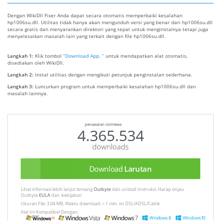
Dengan WikiDll Fixer Anda dapat secara otomatis memperbaiki kesalahan
hp1006su.dll. Utilitas tidak hanya akan mengunduh versi yang benar dari hp1006su.dll
secara gratis dan menyarankan direktori yang tepat untuk menginstalnya tetapi juga
menyelesaikan masalah lain yang terkait dengan file hp1006su.dll.
Langkah 1:
Klik tombol
“Download App. ”
untuk mendapatkan alat otomatis,
disediakan oleh WikiDll.
Langkah 2:
Instal utilitas dengan mengikuti petunjuk penginstalan sederhana.
Langkah 3:
Luncurkan program untuk memperbaiki kesalahan hp1006su.dll dan
masalah lainnya.
penawaran istimewa
4.365.534
downloads
Download
Larutan
Lihat informasi lebih lanjut tentang
Outbyte
dan unistall :instruksi. Harap tinjau
Outbyte
EULA
dan :kebijakan
Ukuran File: 3.04 MB, Waktu download: < 1 min. on DSL/ADSL/Cable
Alat Ini Kompatibel Dengan: