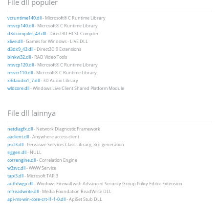
File dll populer
vcruntime140.dll
- Microsoft® C Runtime Library
msvcp140.dll
- Microsoft® C Runtime Library
d3dcompiler_43.dll
- Direct3D HLSL Compiler
xlive.dll
- Games for Windows - LIVE DLL
d3dx9_43.dll
- Direct3D 9 Extensions
binkw32.dll
- RAD Video Tools
msvcp120.dll
- Microsoft® C Runtime Library
msvcr110.dll
- Microsoft® C Runtime Library
x3daudio1_7.dll
- 3D Audio Library
wldcore.dll
- Windows Live Client Shared Platform Module
File dll lainnya
netdiagfx.dll
- Network Diagnostic Framework
aaclient.dll
- Anywhere access client
pscl3.dll
- Pervasive Services Class Library, 3rd generation
siggen.dll
- NULL
correngine.dll
- Correlation Engine
w3svc.dll
- WWW Service
tapi3.dll
- Microsoft TAPI3
authfwgp.dll
- Windows Firewall with Advanced Security Group Policy Editor Extension
mfreadwrite.dll
- Media Foundation ReadWrite DLL
api-ms-win-core-crt-l1-1-0.dll
- ApiSet Stub DLL