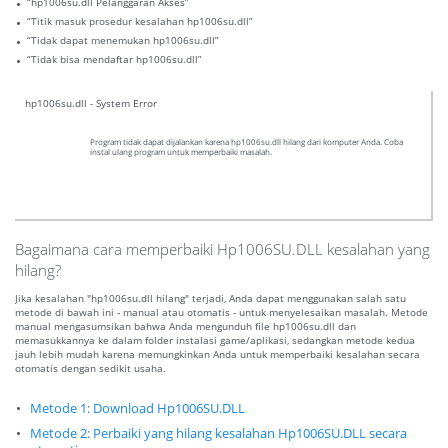
“hp1006su.dll Pelanggaran Akses”
“Titik masuk prosedur kesalahan hp1006su.dll”
“Tidak dapat menemukan hp1006su.dll”
“Tidak bisa mendaftar hp1006su.dll”
hp1006su.dll - System Error
Program tidak dapat dijalankan karena hp1006su.dll hilang dari komputer Anda. Coba
instal ulang program untuk memperbaiki masalah.
Bagaimana cara memperbaiki Hp1006SU.DLL kesalahan yang
hilang?
Jika kesalahan "hp1006su.dll hilang" terjadi, Anda dapat menggunakan salah satu
metode di bawah ini - manual atau otomatis - untuk menyelesaikan masalah. Metode
manual mengasumsikan bahwa Anda mengunduh file hp1006su.dll dan
memasukkannya ke dalam folder instalasi game/aplikasi, sedangkan metode kedua
jauh lebih mudah karena memungkinkan Anda untuk memperbaiki kesalahan secara
otomatis dengan sedikit usaha.
Metode 1: Download Hp1006SU.DLL
Metode 2: Perbaiki yang hilang kesalahan Hp1006SU.DLL secara