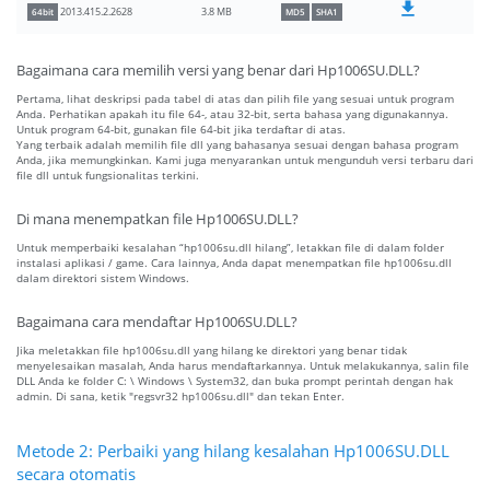
3.8 MB
2013.415.2.2628
64bit
MD5
SHA1
Bagaimana cara memilih versi yang benar dari Hp1006SU.DLL?
Pertama, lihat deskripsi pada tabel di atas dan pilih file yang sesuai untuk program
Anda. Perhatikan apakah itu file 64-, atau 32-bit, serta bahasa yang digunakannya.
Untuk program 64-bit, gunakan file 64-bit jika terdaftar di atas.
Yang terbaik adalah memilih file dll yang bahasanya sesuai dengan bahasa program
Anda, jika memungkinkan. Kami juga menyarankan untuk mengunduh versi terbaru dari
file dll untuk fungsionalitas terkini.
Di mana menempatkan file Hp1006SU.DLL?
Untuk memperbaiki kesalahan “hp1006su.dll hilang”, letakkan file di dalam folder
instalasi aplikasi / game. Cara lainnya, Anda dapat menempatkan file hp1006su.dll
dalam direktori sistem Windows.
Bagaimana cara mendaftar Hp1006SU.DLL?
Jika meletakkan file hp1006su.dll yang hilang ke direktori yang benar tidak
menyelesaikan masalah, Anda harus mendaftarkannya. Untuk melakukannya, salin file
DLL Anda ke folder C: \ Windows \ System32, dan buka prompt perintah dengan hak
admin. Di sana, ketik "regsvr32 hp1006su.dll" dan tekan Enter.
Metode 2: Perbaiki yang hilang kesalahan Hp1006SU.DLL
secara otomatis