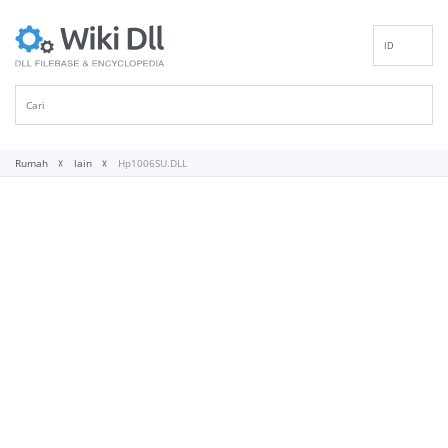
ID
EN
DE
ES
FR
Rumah
lain
Hp1006SU.DLL
IT
PT
RU
NL
NN
SV
VI
FI