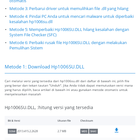
otomatis
Metode 3: Perbarui driver untuk memulihkan file .dll yang hilang
Metode 4: Pindai PC Anda untuk mencari malware untuk diperbaiki
kesalahan hp1006su.dll
Metode 5: Memperbaiki Hp1006SU.DLL hilang kesalahan dengan
System File Checker (SFC)
Metode 6: Perbaiki rusak file Hp1006SU.DLL dengan melakukan
Pemulihan Sistem
Metode 1: Download Hp1006SU.DLL
Cari melalui versi yang tersedia dari hp1006su.dll dari daftar di bawah ini, pilih file
yang benar dan tekan tautan "Unduh". Jika Anda tidak dapat memutuskan versi mana
yang harus dipilih, baca artikel di bawah ini atau gunakan metode otomatis untuk
menyelesaikan masalah
Hp1006SU.DLL, :hitung versi yang tersedia
Bit & Versi
Ukuran file
Checksum
2.7 MB
2013.415.2.2628
32bit
MD5
SHA1