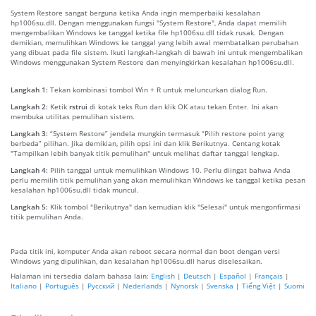
System Restore sangat berguna ketika Anda ingin memperbaiki kesalahan
hp1006su.dll. Dengan menggunakan fungsi "System Restore", Anda dapat memilih
mengembalikan Windows ke tanggal ketika file hp1006su.dll tidak rusak. Dengan
demikian, memulihkan Windows ke tanggal yang lebih awal membatalkan perubahan
yang dibuat pada file sistem. Ikuti langkah-langkah di bawah ini untuk mengembalikan
Windows menggunakan System Restore dan menyingkirkan kesalahan hp1006su.dll.
Langkah 1:
Tekan kombinasi tombol Win + R untuk meluncurkan dialog Run.
Langkah 2:
Ketik
rstrui
di kotak teks Run dan klik OK atau tekan Enter. Ini akan
membuka utilitas pemulihan sistem.
Langkah 3:
“System Restore” jendela mungkin termasuk “Pilih restore point yang
berbeda” pilihan. Jika demikian, pilih opsi ini dan klik Berikutnya. Centang kotak
"Tampilkan lebih banyak titik pemulihan" untuk melihat daftar tanggal lengkap.
Langkah 4:
Pilih tanggal untuk memulihkan Windows 10. Perlu diingat bahwa Anda
perlu memilih titik pemulihan yang akan memulihkan Windows ke tanggal ketika pesan
kesalahan hp1006su.dll tidak muncul.
Langkah 5:
Klik tombol "Berikutnya" dan kemudian klik "Selesai" untuk mengonfirmasi
titik pemulihan Anda.
Pada titik ini, komputer Anda akan reboot secara normal dan boot dengan versi
Windows yang dipulihkan, dan kesalahan hp1006su.dll harus diselesaikan.
Halaman ini tersedia dalam bahasa lain:
English
|
Deutsch
|
Español
|
Français
|
Italiano
|
Português
|
Русский
|
Nederlands
|
Nynorsk
|
Svenska
|
Tiếng Việt
|
Suomi