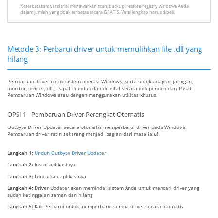
Keterbatasan: versi trial menawarkan scan, backup, restore registry windows Anda
dalam jumlah yang tidak terbatas secara GRATIS. Versi lengkap harus dibeli.
Metode 3: Perbarui driver untuk memulihkan file .dll yang
hilang
Pembaruan driver untuk sistem operasi Windows, serta untuk adaptor jaringan,
monitor, printer, dll., Dapat diunduh dan diinstal secara independen dari Pusat
Pembaruan Windows atau dengan menggunakan utilitas khusus.
OPSI 1 - Pembaruan Driver Perangkat Otomatis
Outbyte Driver Updater secara otomatis memperbarui driver pada Windows.
Pembaruan driver rutin sekarang menjadi bagian dari masa lalu!
Langkah 1:
Unduh Outbyte Driver Updater
Langkah 2:
Instal aplikasinya
Langkah 3:
Luncurkan aplikasinya
Langkah 4:
Driver Updater akan memindai sistem Anda untuk mencari driver yang
sudah ketinggalan zaman dan hilang
Langkah 5:
Klik Perbarui untuk memperbarui semua driver secara otomatis