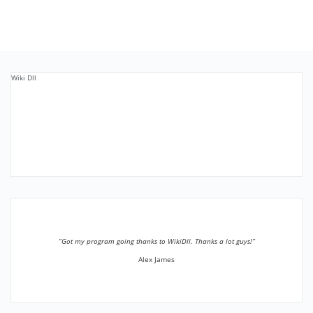
Wiki Dll
”Got my program going thanks to WikiDll. Thanks a lot guys!”
Alex James