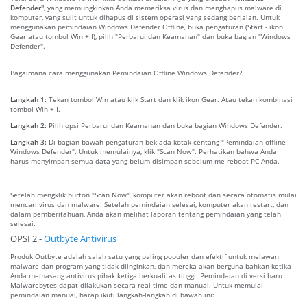
Defender"
, yang memungkinkan Anda memeriksa virus dan menghapus malware di
komputer, yang sulit untuk dihapus di sistem operasi yang sedang berjalan. Untuk
menggunakan pemindaian Windows Defender Offline, buka pengaturan (Start - ikon
Gear atau tombol Win + I), pilih "Perbarui dan Keamanan" dan buka bagian "Windows
Defender".
Bagaimana cara menggunakan Pemindaian Offline Windows Defender?
Langkah 1:
Tekan tombol Win atau klik Start dan klik ikon Gear. Atau tekan kombinasi
tombol Win + I.
Langkah 2:
Pilih opsi Perbarui dan Keamanan dan buka bagian Windows Defender.
Langkah 3:
Di bagian bawah pengaturan bek ada kotak centang "Pemindaian offline
Windows Defender". Untuk memulainya, klik "Scan Now". Perhatikan bahwa Anda
harus menyimpan semua data yang belum disimpan sebelum me-reboot PC Anda.
Setelah mengklik burton "Scan Now", komputer akan reboot dan secara otomatis mulai
mencari virus dan malware. Setelah pemindaian selesai, komputer akan restart, dan
dalam pemberitahuan, Anda akan melihat laporan tentang pemindaian yang telah
selesai.
OPSI 2 -
Outbyte Antivirus
Produk Outbyte adalah salah satu yang paling populer dan efektif untuk melawan
malware dan program yang tidak diinginkan, dan mereka akan berguna bahkan ketika
Anda memasang antivirus pihak ketiga berkualitas tinggi. Pemindaian di versi baru
Malwarebytes dapat dilakukan secara real time dan manual. Untuk memulai
pemindaian manual, harap ikuti langkah-langkah di bawah ini: