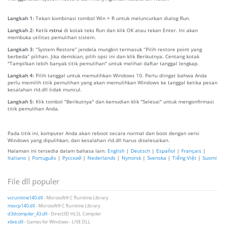
Langkah 1:
Tekan kombinasi tombol Win + R untuk meluncurkan dialog Run.
Langkah 2:
Ketik
rstrui
di kotak teks Run dan klik OK atau tekan Enter. Ini akan
membuka utilitas pemulihan sistem.
Langkah 3:
“System Restore” jendela mungkin termasuk “Pilih restore point yang
berbeda” pilihan. Jika demikian, pilih opsi ini dan klik Berikutnya. Centang kotak
"Tampilkan lebih banyak titik pemulihan" untuk melihat daftar tanggal lengkap.
Langkah 4:
Pilih tanggal untuk memulihkan Windows 10. Perlu diingat bahwa Anda
perlu memilih titik pemulihan yang akan memulihkan Windows ke tanggal ketika pesan
kesalahan rld.dll tidak muncul.
Langkah 5:
Klik tombol "Berikutnya" dan kemudian klik "Selesai" untuk mengonfirmasi
titik pemulihan Anda.
Pada titik ini, komputer Anda akan reboot secara normal dan boot dengan versi
Windows yang dipulihkan, dan kesalahan rld.dll harus diselesaikan.
Halaman ini tersedia dalam bahasa lain:
English
|
Deutsch
|
Español
|
Français
|
Italiano
|
Português
|
Русский
|
Nederlands
|
Nynorsk
|
Svenska
|
Tiếng Việt
|
Suomi
File dll populer
vcruntime140.dll
- Microsoft® C Runtime Library
msvcp140.dll
- Microsoft® C Runtime Library
d3dcompiler_43.dll
- Direct3D HLSL Compiler
xlive.dll
- Games for Windows - LIVE DLL