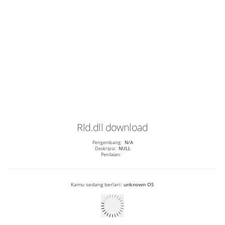
Rld.dll
download
Pengembang:
N/A
Deskripsi:
NULL
Penilaian:
Kamu sedang berlari:
unknown OS