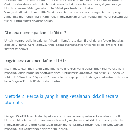
Anda. Perhatikan apakah itu file 64-, atau 32-bit, serta bahasa yang digunakannya.
Untuk program 64-bit, gunakan file 64-bit jika terdaftar di atas.
Yang terbaik adalah memilih file dll yang bahasanya sesuai dengan bahasa program
Anda, jika memungkinkan. Kami juga menyarankan untuk mengunduh versi terbaru dari
file dll untuk fungsionalitas terkini.
Di mana menempatkan file Rld.dll?
Untuk memperbaiki kesalahan “rld.dll hilang”, letakkan file di dalam folder instalasi
aplikasi / game. Cara lainnya, Anda dapat menempatkan file rld.dll dalam direktori
sistem Windows.
Bagaimana cara mendaftar Rld.dll?
Jika meletakkan file rld.dll yang hilang ke direktori yang benar tidak menyelesaikan
masalah, Anda harus mendaftarkannya. Untuk melakukannya, salin file DLL Anda ke
folder C: \ Windows \ System32, dan buka prompt perintah dengan hak admin. Di sana,
ketik "regsvr32 rld.dll" dan tekan Enter.
Metode 2: Perbaiki yang hilang kesalahan Rld.dll secara
otomatis
Dengan WikiDll Fixer Anda dapat secara otomatis memperbaiki kesalahan rld.dll.
Utilitas tidak hanya akan mengunduh versi yang benar dari rld.dll secara gratis dan
menyarankan direktori yang tepat untuk menginstalnya tetapi juga menyelesaikan
masalah lain yang terkait dengan file rld.dll.