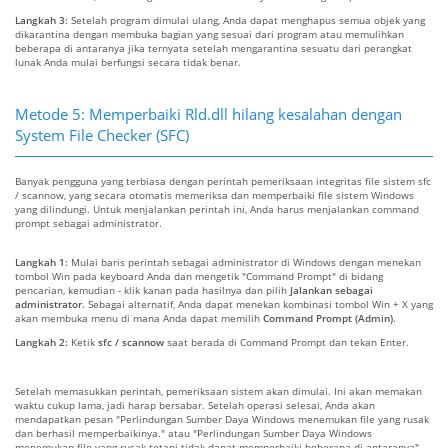
Langkah 3:
Setelah program dimulai ulang, Anda dapat menghapus semua objek yang
dikarantina dengan membuka bagian yang sesuai dari program atau memulihkan
beberapa di antaranya jika ternyata setelah mengarantina sesuatu dari perangkat
lunak Anda mulai berfungsi secara tidak benar.
Metode 5: Memperbaiki Rld.dll hilang kesalahan dengan
System File Checker (SFC)
Banyak pengguna yang terbiasa dengan perintah pemeriksaan integritas file sistem sfc
/ scannow, yang secara otomatis memeriksa dan memperbaiki file sistem Windows
yang dilindungi. Untuk menjalankan perintah ini, Anda harus menjalankan command
prompt sebagai administrator.
Langkah 1:
Mulai baris perintah sebagai administrator di Windows dengan menekan
tombol Win pada keyboard Anda dan mengetik "Command Prompt" di bidang
pencarian, kemudian - klik kanan pada hasilnya dan pilih
Jalankan sebagai
administrator
. Sebagai alternatif, Anda dapat menekan kombinasi tombol Win + X yang
akan membuka menu di mana Anda dapat memilih
Command Prompt (Admin)
.
Langkah 2:
Ketik
sfc / scannow
saat berada di Command Prompt dan tekan Enter.
Setelah memasukkan perintah, pemeriksaan sistem akan dimulai. Ini akan memakan
waktu cukup lama, jadi harap bersabar. Setelah operasi selesai, Anda akan
mendapatkan pesan "Perlindungan Sumber Daya Windows menemukan file yang rusak
dan berhasil memperbaikinya." atau "Perlindungan Sumber Daya Windows
menemukan file yang rusak tetapi tidak dapat memperbaiki beberapa di antaranya".