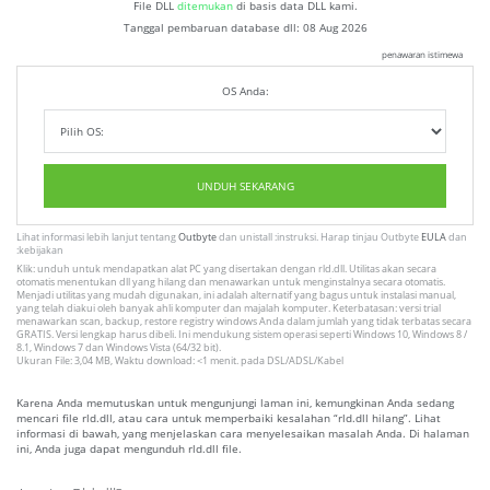
File DLL
ditemukan
di basis data DLL kami.
Tanggal pembaruan database dll:
08 Aug 2026
penawaran istimewa
OS Anda:
UNDUH SEKARANG
Lihat informasi lebih lanjut tentang
Outbyte
dan unistall :instruksi. Harap tinjau Outbyte
EULA
dan
:kebijakan
Klik: unduh untuk mendapatkan alat PC yang disertakan dengan rld.dll. Utilitas akan secara
otomatis menentukan dll yang hilang dan menawarkan untuk menginstalnya secara otomatis.
Menjadi utilitas yang mudah digunakan, ini adalah alternatif yang bagus untuk instalasi manual,
yang telah diakui oleh banyak ahli komputer dan majalah komputer. Keterbatasan: versi trial
menawarkan scan, backup, restore registry windows Anda dalam jumlah yang tidak terbatas secara
GRATIS. Versi lengkap harus dibeli. Ini mendukung sistem operasi seperti Windows 10, Windows 8 /
8.1, Windows 7 dan Windows Vista (64/32 bit).
Ukuran File: 3,04 MB, Waktu download: <1 menit. pada DSL/ADSL/Kabel
Karena Anda memutuskan untuk mengunjungi laman ini, kemungkinan Anda sedang
mencari file rld.dll, atau cara untuk memperbaiki kesalahan “rld.dll hilang”. Lihat
informasi di bawah, yang menjelaskan cara menyelesaikan masalah Anda. Di halaman
ini, Anda juga dapat mengunduh rld.dll file.