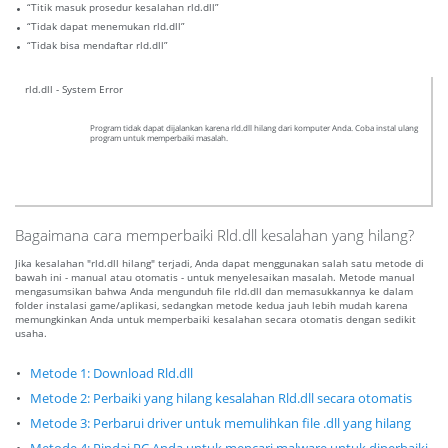
“Titik masuk prosedur kesalahan rld.dll”
“Tidak dapat menemukan rld.dll”
“Tidak bisa mendaftar rld.dll”
rld.dll - System Error
Program tidak dapat dijalankan karena rld.dll hilang dari komputer Anda. Coba instal ulang
program untuk memperbaiki masalah.
Bagaimana cara memperbaiki Rld.dll kesalahan yang hilang?
Jika kesalahan "rld.dll hilang" terjadi, Anda dapat menggunakan salah satu metode di
bawah ini - manual atau otomatis - untuk menyelesaikan masalah. Metode manual
mengasumsikan bahwa Anda mengunduh file rld.dll dan memasukkannya ke dalam
folder instalasi game/aplikasi, sedangkan metode kedua jauh lebih mudah karena
memungkinkan Anda untuk memperbaiki kesalahan secara otomatis dengan sedikit
usaha.
Metode 1: Download Rld.dll
Metode 2: Perbaiki yang hilang kesalahan Rld.dll secara otomatis
Metode 3: Perbarui driver untuk memulihkan file .dll yang hilang