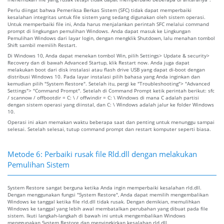
Perlu diingat bahwa Pemeriksa Berkas Sistem (SFC) tidak dapat memperbaiki
kesalahan integritas untuk file sistem yang sedang digunakan oleh sistem operasi.
Untuk memperbaiki file ini, Anda harus menjalankan perintah SFC melalui command
prompt di lingkungan pemulihan Windows. Anda dapat masuk ke Lingkungan
Pemulihan Windows dari layar login, dengan mengklik Shutdown, lalu menahan tombol
Shift sambil memilih Restart.
Di Windows 10, Anda dapat menekan tombol Win, pilih Settings> Update & security>
Recovery dan di bawah Advanced Startup, klik Restart now. Anda juga dapat
melakukan boot dari disk instalasi atau flash drive USB yang dapat di-boot dengan
distribusi Windows 10. Pada layar instalasi pilih bahasa yang Anda inginkan dan
kemudian pilih "System Restore". Setelah itu, pergi ke "Troubleshooting"> "Advanced
Settings"> "Command Prompt". Setelah di Command Prompt ketik perintah berikut: sfc
/ scannow / offbootdir = C: \ / offwindir = C: \ Windows di mana C adalah partisi
dengan sistem operasi yang diinstal, dan C: \ Windows adalah jalur ke folder Windows
10.
Operasi ini akan memakan waktu beberapa saat dan penting untuk menunggu sampai
selesai. Setelah selesai, tutup command prompt dan restart komputer seperti biasa.
Metode 6: Perbaiki rusak file Rld.dll dengan melakukan
Pemulihan Sistem
System Restore sangat berguna ketika Anda ingin memperbaiki kesalahan rld.dll.
Dengan menggunakan fungsi "System Restore", Anda dapat memilih mengembalikan
Windows ke tanggal ketika file rld.dll tidak rusak. Dengan demikian, memulihkan
Windows ke tanggal yang lebih awal membatalkan perubahan yang dibuat pada file
sistem. Ikuti langkah-langkah di bawah ini untuk mengembalikan Windows
menggunakan System Restore dan menyingkirkan kesalahan rld.dll.