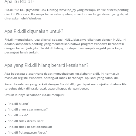
Apa itu Rld.dll?
Rld.dll file DLL (Dynamic Link Library) :develop_by yang merujuk ke file sistem penting
dari OS Windows. Biasanya berisi sekumpulan prosedur dan fungsi driver, yang dapat
diterapkan oleh Windows.
Apa Rld.dll digunakan untuk?
Rld.dll mengajukan, juga dikenal sebagai NULL, biasanya dikaitkan dengan NULL. Ini
adalah komponen penting, yang memastikan bahwa program Windows beroperasi
dengan benar. Jadi, jika file rld.dll hilang, ini dapat berdampak negatif pada kerja
perangkat lunak terkait.
Apa yang Rld.dll hilang berarti kesalahan?
Ada beberapa alasan yang dapat menyebabkan kesalahan rld.dll. Ini termasuk
masalah registri Windows, perangkat lunak berbahaya, aplikasi yang salah, dll.
Pesan kesalahan yang terkait dengan file rld.dll juga dapat menunjukkan bahwa file
tersebut tidak diinstal, rusak, atau dihapus dengan benar.
Umum lainnya kesalahan rld.dll meliputi:
“rld.dll hilang”
“rld.dll error saat memuat”
“rld.dll crash”
“rld.dll tidak ditemukan”
“rld.dll tidak dapat ditemukan”
“rld.dll Pelanggaran Akses”