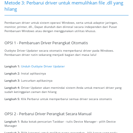
Metode 3: Perbarui driver untuk memulihkan file .dll yang
hilang
Pembaruan driver untuk sistem operasi Windows, serta untuk adaptor jaringan,
monitor, printer, dll., Dapat diunduh dan diinstal secara independen dari Pusat
Pembaruan Windows atau dengan menggunakan utilitas khusus.
OPSI 1 - Pembaruan Driver Perangkat Otomatis
Outbyte Driver Updater secara otomatis memperbarui driver pada Windows.
Pembaruan driver rutin sekarang menjadi bagian dari masa lalu!
Langkah 1:
Unduh Outbyte Driver Updater
Langkah 2:
Instal aplikasinya
Langkah 3:
Luncurkan aplikasinya
Langkah 4:
Driver Updater akan memindai sistem Anda untuk mencari driver yang
sudah ketinggalan zaman dan hilang
Langkah 5:
Klik Perbarui untuk memperbarui semua driver secara otomatis
OPSI 2 - Perbarui Driver Perangkat Secara Manual
Langkah 1:
Buka kotak pencarian Taskbar - tulis Device Manager - pilih Device
Manager
Langkah 2:
Pilih kategori untuk melihat nama perangkat - klik kanan yang perlu