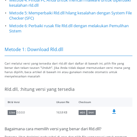
Metode 4: Pindai PC Anda untuk mencari malware untuk diperbaiki
kesalahan rld.dll
Metode 5: Memperbaiki Rld.dll hilang kesalahan dengan System File
Checker (SFC)
Metode 6: Perbaiki rusak file Rld.dll dengan melakukan Pemulihan
Sistem
Metode 1: Download Rld.dll
Cari melalui versi yang tersedia dari rld.dll dari daftar di bawah ini, pilih file yang
benar dan tekan tautan "Unduh". Jika Anda tidak dapat memutuskan versi mana yang
harus dipilih, baca artikel di bawah ini atau gunakan metode otomatis untuk
menyelesaikan masalah
Rld.dll, :hitung versi yang tersedia
Bit & Versi
Ukuran file
Checksum
163.8 KB
0.0.0.0
32bit
MD5
SHA1
Bagaimana cara memilih versi yang benar dari Rld.dll?
Pertama, lihat deskripsi pada tabel di atas dan pilih file yang sesuai untuk program