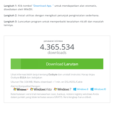
Langkah 1:
Klik tombol
“Download App. ”
untuk mendapatkan alat otomatis,
disediakan oleh WikiDll.
Langkah 2:
Instal utilitas dengan mengikuti petunjuk penginstalan sederhana.
Langkah 3:
Luncurkan program untuk memperbaiki kesalahan rld.dll dan masalah
lainnya.
penawaran istimewa
4.365.534
downloads
Download
Larutan
Lihat informasi lebih lanjut tentang
Outbyte
dan unistall :instruksi. Harap tinjau
Outbyte
EULA
dan :kebijakan
Ukuran File: 3.04 MB, Waktu download: < 1 min. on DSL/ADSL/Cable
Alat Ini Kompatibel Dengan:
Keterbatasan: versi trial menawarkan scan, backup, restore registry windows Anda
dalam jumlah yang tidak terbatas secara GRATIS. Versi lengkap harus dibeli.