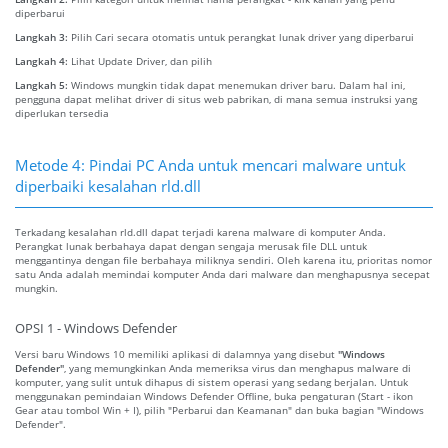
diperbarui
Langkah 3:
Pilih Cari secara otomatis untuk perangkat lunak driver yang diperbarui
Langkah 4:
Lihat Update Driver, dan pilih
Langkah 5:
Windows mungkin tidak dapat menemukan driver baru. Dalam hal ini,
pengguna dapat melihat driver di situs web pabrikan, di mana semua instruksi yang
diperlukan tersedia
Metode 4: Pindai PC Anda untuk mencari malware untuk
diperbaiki kesalahan rld.dll
Terkadang kesalahan rld.dll dapat terjadi karena malware di komputer Anda.
Perangkat lunak berbahaya dapat dengan sengaja merusak file DLL untuk
menggantinya dengan file berbahaya miliknya sendiri. Oleh karena itu, prioritas nomor
satu Anda adalah memindai komputer Anda dari malware dan menghapusnya secepat
mungkin.
OPSI 1 - Windows Defender
Versi baru Windows 10 memiliki aplikasi di dalamnya yang disebut
"Windows
Defender"
, yang memungkinkan Anda memeriksa virus dan menghapus malware di
komputer, yang sulit untuk dihapus di sistem operasi yang sedang berjalan. Untuk
menggunakan pemindaian Windows Defender Offline, buka pengaturan (Start - ikon
Gear atau tombol Win + I), pilih "Perbarui dan Keamanan" dan buka bagian "Windows
Defender".