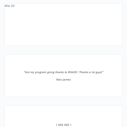
Wiki Dll
”Got my program going thanks to WikiDll. Thanks a lot guys!”
Alex James
1 000 000 +