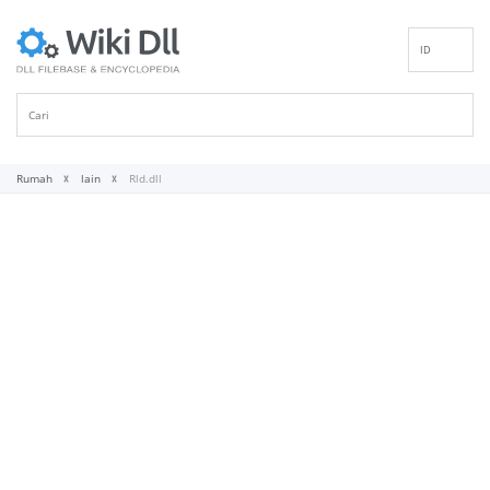
ID
EN
DE
ES
FR
Rumah
lain
Rld.dll
IT
PT
RU
NL
NN
SV
VI
FI