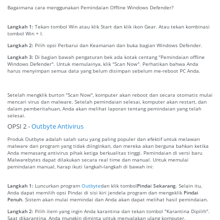
Bagaimana cara menggunakan Pemindaian Offline Windows Defender?
Langkah 1:
Tekan tombol Win atau klik Start dan klik ikon Gear. Atau tekan kombinasi
tombol Win + I.
Langkah 2:
Pilih opsi Perbarui dan Keamanan dan buka bagian Windows Defender.
Langkah 3:
Di bagian bawah pengaturan bek ada kotak centang "Pemindaian offline
Windows Defender". Untuk memulainya, klik "Scan Now". Perhatikan bahwa Anda
harus menyimpan semua data yang belum disimpan sebelum me-reboot PC Anda.
Setelah mengklik burton "Scan Now", komputer akan reboot dan secara otomatis mulai
mencari virus dan malware. Setelah pemindaian selesai, komputer akan restart, dan
dalam pemberitahuan, Anda akan melihat laporan tentang pemindaian yang telah
selesai.
OPSI 2 -
Outbyte Antivirus
Produk Outbyte adalah salah satu yang paling populer dan efektif untuk melawan
malware dan program yang tidak diinginkan, dan mereka akan berguna bahkan ketika
Anda memasang antivirus pihak ketiga berkualitas tinggi. Pemindaian di versi baru
Malwarebytes dapat dilakukan secara real time dan manual. Untuk memulai
pemindaian manual, harap ikuti langkah-langkah di bawah ini:
Langkah 1:
Luncurkan program
Outbyte
dan klik tombol
Pindai Sekarang
. Selain itu,
Anda dapat memilih opsi Pindai di sisi kiri jendela program dan mengeklik
Pindai
Penuh
. Sistem akan mulai memindai dan Anda akan dapat melihat hasil pemindaian.
Langkah 2:
Pilih item yang ingin Anda karantina dan tekan tombol "Karantina Dipilih".
Saat dikarantina, Anda mungkin diminta untuk menyalakan ulang komputer.