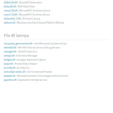
d3dx9_43.dll
- Direct3D 9 Extensions
binkw32.dll
- RAD Video Tools
msvcp120.dll
- Microsoft® C Runtime Library
msvcr110.dll
- Microsoft® C Runtime Library
x3daudio1_7.dll
- 3D Audio Library
wldcore.dll
- Windows Live Client Shared Platform Module
File dll lainnya
mcupdate_genuineintel.dll
- Intel Microcode Update Library
mfcn42d.dll
- MFCNET Shared Library Debug Version
msimg32.dll
- GDIEXT Client DLL
extmgr.dll
- Extensions Manager
kbdgeo.dll
- Georgian Keyboard Layout
psapi.dll
- Process Status Helper
prnntfy.dll
- prnntfy DLL
certcredprovider.dll
- Cert Credential Provider
watweb.dll
- Windows Activation Technologies ActiveX Control
appidsvc.dll
- Application Identity Service