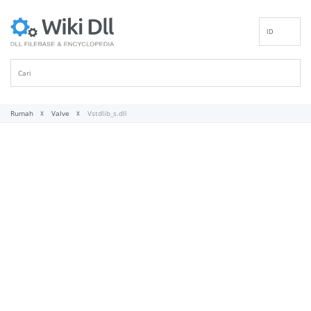
ID
EN
DE
ES
FR
Rumah
Valve
Vstdlib_s.dll
IT
PT
RU
NL
NN
SV
VI
FI