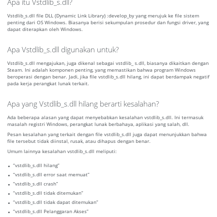
Apa itu Vstdlib_s.dll?
Vstdlib_s.dll file DLL (Dynamic Link Library) :develop_by yang merujuk ke file sistem
penting dari OS Windows. Biasanya berisi sekumpulan prosedur dan fungsi driver, yang
dapat diterapkan oleh Windows.
Apa Vstdlib_s.dll digunakan untuk?
Vstdlib_s.dll mengajukan, juga dikenal sebagai vstdlib_ s.dll, biasanya dikaitkan dengan
Steam. Ini adalah komponen penting, yang memastikan bahwa program Windows
beroperasi dengan benar. Jadi, jika file vstdlib_s.dll hilang, ini dapat berdampak negatif
pada kerja perangkat lunak terkait.
Apa yang Vstdlib_s.dll hilang berarti kesalahan?
Ada beberapa alasan yang dapat menyebabkan kesalahan vstdlib_s.dll. Ini termasuk
masalah registri Windows, perangkat lunak berbahaya, aplikasi yang salah, dll.
Pesan kesalahan yang terkait dengan file vstdlib_s.dll juga dapat menunjukkan bahwa
file tersebut tidak diinstal, rusak, atau dihapus dengan benar.
Umum lainnya kesalahan vstdlib_s.dll meliputi:
“vstdlib_s.dll hilang”
“vstdlib_s.dll error saat memuat”
“vstdlib_s.dll crash”
“vstdlib_s.dll tidak ditemukan”
“vstdlib_s.dll tidak dapat ditemukan”
“vstdlib_s.dll Pelanggaran Akses”