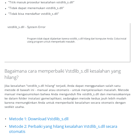
“Titik masuk prosedur kesalahan vstdlib_s.dll”
“Tidak dapat menemukan vstdlib_s.dll”
“Tidak bisa mendaftar vstdlib_s.dll”
vstdlib_s.dll - System Error
Program tidak dapat dijalankan karena vstdlib_s.dll hilang dari komputer Anda. Coba instal
ulang program untuk memperbaiki masalah.
Bagaimana cara memperbaiki Vstdlib_s.dll kesalahan yang
hilang?
Jika kesalahan "vstdlib_s.dll hilang" terjadi, Anda dapat menggunakan salah satu
metode di bawah ini - manual atau otomatis - untuk menyelesaikan masalah. Metode
manual mengasumsikan bahwa Anda mengunduh file vstdlib_s.dll dan memasukkannya
ke dalam folder instalasi game/aplikasi, sedangkan metode kedua jauh lebih mudah
karena memungkinkan Anda untuk memperbaiki kesalahan secara otomatis dengan
sedikit usaha.
Metode 1: Download Vstdlib_s.dll
Metode 2: Perbaiki yang hilang kesalahan Vstdlib_s.dll secara
otomatis