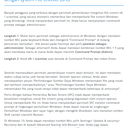
Banyak pengguna yang terbiasa dengan perintah pemeriksaan integritas file sistem sfc
/ scannow, yang secara otomatis memeriksa dan memperbaiki file sistem Windows
yang dilindungi. Untuk menjalankan perintah ini, Anda harus menjalankan command
prompt sebagai administrator.
Langkah 1:
Mulai baris perintah sebagai administrator di Windows dengan menekan
tombol Win pada keyboard Anda dan mengetik "Command Prompt" di bidang
pencarian, kemudian - klik kanan pada hasilnya dan pilih
Jalankan sebagai
administrator
. Sebagai alternatif, Anda dapat menekan kombinasi tombol Win + X yang
akan membuka menu di mana Anda dapat memilih
Command Prompt (Admin)
.
Langkah 2:
Ketik
sfc / scannow
saat berada di Command Prompt dan tekan Enter.
Setelah memasukkan perintah, pemeriksaan sistem akan dimulai. Ini akan memakan
waktu cukup lama, jadi harap bersabar. Setelah operasi selesai, Anda akan
mendapatkan pesan "Perlindungan Sumber Daya Windows menemukan file yang rusak
dan berhasil memperbaikinya." atau "Perlindungan Sumber Daya Windows
menemukan file yang rusak tetapi tidak dapat memperbaiki beberapa di antaranya".
Perlu diingat bahwa Pemeriksa Berkas Sistem (SFC) tidak dapat memperbaiki
kesalahan integritas untuk file sistem yang sedang digunakan oleh sistem operasi.
Untuk memperbaiki file ini, Anda harus menjalankan perintah SFC melalui command
prompt di lingkungan pemulihan Windows. Anda dapat masuk ke Lingkungan
Pemulihan Windows dari layar login, dengan mengklik Shutdown, lalu menahan tombol
Shift sambil memilih Restart.
Di Windows 10, Anda dapat menekan tombol Win, pilih Settings> Update & security>
Recovery dan di bawah Advanced Startup, klik Restart now. Anda juga dapat