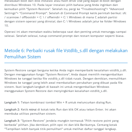
melakukan boot dari disk instalasi atau flash drive USB yang dapat di-boot dengan
distribusi Windows 10. Pada layar instalasi pilih bahasa yang Anda inginkan dan
kemudian pilih "System Restore". Setelah itu, pergi ke "Troubleshooting"> "Advanced
Settings"> "Command Prompt". Setelah di Command Prompt ketik perintah berikut: sfc
/ scannow / offbootdir = C: \ / offwindir = C: \ Windows di mana C adalah partisi
dengan sistem operasi yang diinstal, dan C: \ Windows adalah jalur ke folder Windows
10.
Operasi ini akan memakan waktu beberapa saat dan penting untuk menunggu sampai
selesai. Setelah selesai, tutup command prompt dan restart komputer seperti biasa.
Metode 6: Perbaiki rusak file Vstdlib_s.dll dengan melakukan
Pemulihan Sistem
System Restore sangat berguna ketika Anda ingin memperbaiki kesalahan vstdlib_s.dll.
Dengan menggunakan fungsi "System Restore", Anda dapat memilih mengembalikan
Windows ke tanggal ketika file vstdlib_s.dll tidak rusak. Dengan demikian, memulihkan
Windows ke tanggal yang lebih awal membatalkan perubahan yang dibuat pada file
sistem. Ikuti langkah-langkah di bawah ini untuk mengembalikan Windows
menggunakan System Restore dan menyingkirkan kesalahan vstdlib_s.dll.
Langkah 1:
Tekan kombinasi tombol Win + R untuk meluncurkan dialog Run.
Langkah 2:
Ketik
rstrui
di kotak teks Run dan klik OK atau tekan Enter. Ini akan
membuka utilitas pemulihan sistem.
Langkah 3:
“System Restore” jendela mungkin termasuk “Pilih restore point yang
berbeda” pilihan. Jika demikian, pilih opsi ini dan klik Berikutnya. Centang kotak
"Tampilkan lebih banyak titik pemulihan" untuk melihat daftar tanggal lengkap.