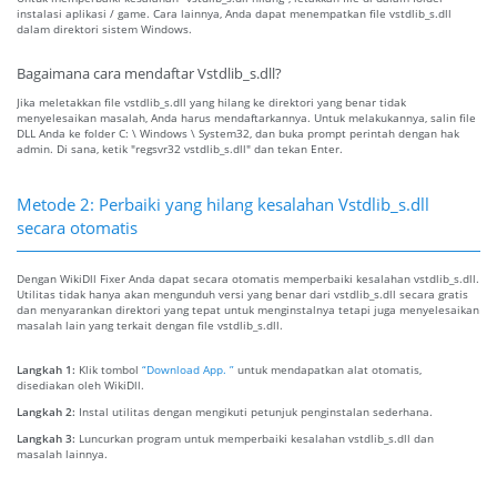
instalasi aplikasi / game. Cara lainnya, Anda dapat menempatkan file vstdlib_s.dll
dalam direktori sistem Windows.
Bagaimana cara mendaftar Vstdlib_s.dll?
Jika meletakkan file vstdlib_s.dll yang hilang ke direktori yang benar tidak
menyelesaikan masalah, Anda harus mendaftarkannya. Untuk melakukannya, salin file
DLL Anda ke folder C: \ Windows \ System32, dan buka prompt perintah dengan hak
admin. Di sana, ketik "regsvr32 vstdlib_s.dll" dan tekan Enter.
Metode 2: Perbaiki yang hilang kesalahan Vstdlib_s.dll
secara otomatis
Dengan WikiDll Fixer Anda dapat secara otomatis memperbaiki kesalahan vstdlib_s.dll.
Utilitas tidak hanya akan mengunduh versi yang benar dari vstdlib_s.dll secara gratis
dan menyarankan direktori yang tepat untuk menginstalnya tetapi juga menyelesaikan
masalah lain yang terkait dengan file vstdlib_s.dll.
Langkah 1:
Klik tombol
“Download App. ”
untuk mendapatkan alat otomatis,
disediakan oleh WikiDll.
Langkah 2:
Instal utilitas dengan mengikuti petunjuk penginstalan sederhana.
Langkah 3:
Luncurkan program untuk memperbaiki kesalahan vstdlib_s.dll dan
masalah lainnya.