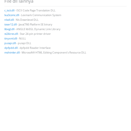
File dll lainnya
c_iscii.dll
- ISCII Code Page Translation DLL
lxa3comc.dll
- Lexmark Communication System
nlsdl.dll
- Nls Downlevel DLL
ioser12.dll
- Java(TM) Platform SE binary
libegl.dll
- ANGLE libEGL Dynamic Link Library
st24cres.dll
- Star 24-pin printer driver
tinyxml.dll
- NULL
puiapi.dll
- puiapi DLL
dpfpdd.dll
- dpfpdd Reader Interface
mshtmler.dll
- Microsoft® HTML Editing Component's Resource DLL