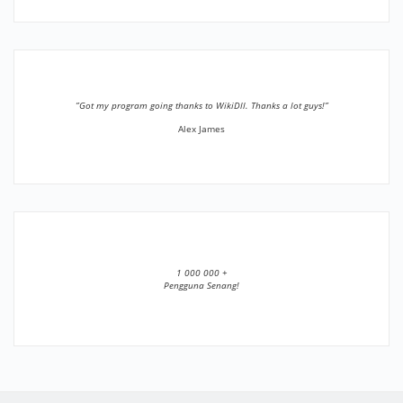
”Got my program going thanks to WikiDll. Thanks a lot guys!”
Alex James
1 000 000 +
Pengguna Senang!