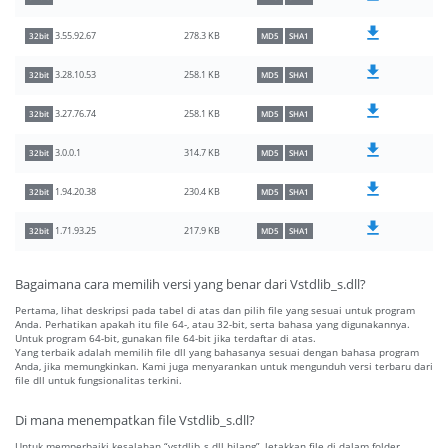
278.3 KB
3.55.92.67
32bit
MD5
SHA1
258.1 KB
3.28.10.53
32bit
MD5
SHA1
258.1 KB
3.27.76.74
32bit
MD5
SHA1
314.7 KB
3.0.0.1
32bit
MD5
SHA1
230.4 KB
1.94.20.38
32bit
MD5
SHA1
217.9 KB
1.71.93.25
32bit
MD5
SHA1
Bagaimana cara memilih versi yang benar dari Vstdlib_s.dll?
Pertama, lihat deskripsi pada tabel di atas dan pilih file yang sesuai untuk program
Anda. Perhatikan apakah itu file 64-, atau 32-bit, serta bahasa yang digunakannya.
Untuk program 64-bit, gunakan file 64-bit jika terdaftar di atas.
Yang terbaik adalah memilih file dll yang bahasanya sesuai dengan bahasa program
Anda, jika memungkinkan. Kami juga menyarankan untuk mengunduh versi terbaru dari
file dll untuk fungsionalitas terkini.
Di mana menempatkan file Vstdlib_s.dll?
Untuk memperbaiki kesalahan “vstdlib_s.dll hilang”, letakkan file di dalam folder