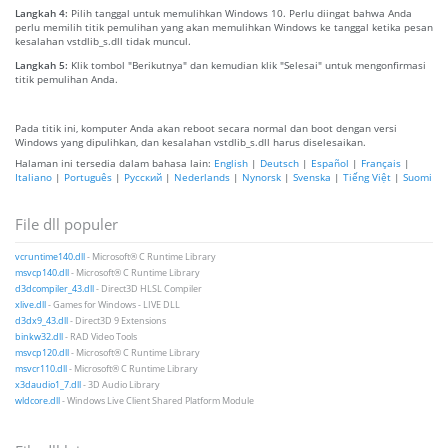
Langkah 4:
Pilih tanggal untuk memulihkan Windows 10. Perlu diingat bahwa Anda
perlu memilih titik pemulihan yang akan memulihkan Windows ke tanggal ketika pesan
kesalahan vstdlib_s.dll tidak muncul.
Langkah 5:
Klik tombol "Berikutnya" dan kemudian klik "Selesai" untuk mengonfirmasi
titik pemulihan Anda.
Pada titik ini, komputer Anda akan reboot secara normal dan boot dengan versi
Windows yang dipulihkan, dan kesalahan vstdlib_s.dll harus diselesaikan.
Halaman ini tersedia dalam bahasa lain:
English
|
Deutsch
|
Español
|
Français
|
Italiano
|
Português
|
Русский
|
Nederlands
|
Nynorsk
|
Svenska
|
Tiếng Việt
|
Suomi
File dll populer
vcruntime140.dll
- Microsoft® C Runtime Library
msvcp140.dll
- Microsoft® C Runtime Library
d3dcompiler_43.dll
- Direct3D HLSL Compiler
xlive.dll
- Games for Windows - LIVE DLL
d3dx9_43.dll
- Direct3D 9 Extensions
binkw32.dll
- RAD Video Tools
msvcp120.dll
- Microsoft® C Runtime Library
msvcr110.dll
- Microsoft® C Runtime Library
x3daudio1_7.dll
- 3D Audio Library
wldcore.dll
- Windows Live Client Shared Platform Module