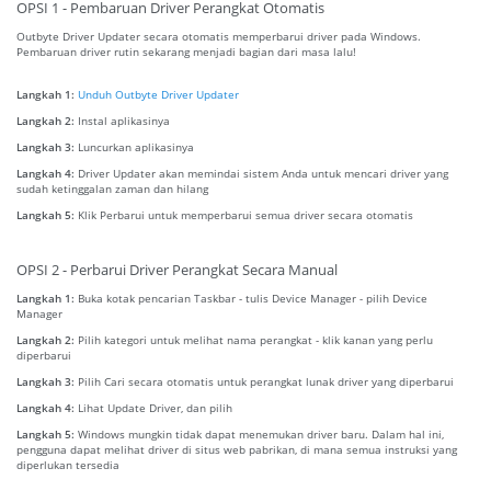
OPSI 1 - Pembaruan Driver Perangkat Otomatis
Outbyte Driver Updater secara otomatis memperbarui driver pada Windows.
Pembaruan driver rutin sekarang menjadi bagian dari masa lalu!
Langkah 1:
Unduh Outbyte Driver Updater
Langkah 2:
Instal aplikasinya
Langkah 3:
Luncurkan aplikasinya
Langkah 4:
Driver Updater akan memindai sistem Anda untuk mencari driver yang
sudah ketinggalan zaman dan hilang
Langkah 5:
Klik Perbarui untuk memperbarui semua driver secara otomatis
OPSI 2 - Perbarui Driver Perangkat Secara Manual
Langkah 1:
Buka kotak pencarian Taskbar - tulis Device Manager - pilih Device
Manager
Langkah 2:
Pilih kategori untuk melihat nama perangkat - klik kanan yang perlu
diperbarui
Langkah 3:
Pilih Cari secara otomatis untuk perangkat lunak driver yang diperbarui
Langkah 4:
Lihat Update Driver, dan pilih
Langkah 5:
Windows mungkin tidak dapat menemukan driver baru. Dalam hal ini,
pengguna dapat melihat driver di situs web pabrikan, di mana semua instruksi yang
diperlukan tersedia