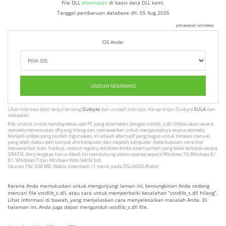
File DLL
ditemukan
di basis data DLL kami.
Tanggal pembaruan database dll:
05 Aug 2026
penawaran istimewa
OS Anda:
UNDUH SEKARANG
Lihat informasi lebih lanjut tentang
Outbyte
dan unistall :instruksi. Harap tinjau Outbyte
EULA
dan
:kebijakan
Klik: unduh untuk mendapatkan alat PC yang disertakan dengan vstdlib_s.dll. Utilitas akan secara
otomatis menentukan dll yang hilang dan menawarkan untuk menginstalnya secara otomatis.
Menjadi utilitas yang mudah digunakan, ini adalah alternatif yang bagus untuk instalasi manual,
yang telah diakui oleh banyak ahli komputer dan majalah komputer. Keterbatasan: versi trial
menawarkan scan, backup, restore registry windows Anda dalam jumlah yang tidak terbatas secara
GRATIS. Versi lengkap harus dibeli. Ini mendukung sistem operasi seperti Windows 10, Windows 8 /
8.1, Windows 7 dan Windows Vista (64/32 bit).
Ukuran File: 3,04 MB, Waktu download: <1 menit. pada DSL/ADSL/Kabel
Karena Anda memutuskan untuk mengunjungi laman ini, kemungkinan Anda sedang
mencari file vstdlib_s.dll, atau cara untuk memperbaiki kesalahan “vstdlib_s.dll hilang”.
Lihat informasi di bawah, yang menjelaskan cara menyelesaikan masalah Anda. Di
halaman ini, Anda juga dapat mengunduh vstdlib_s.dll file.