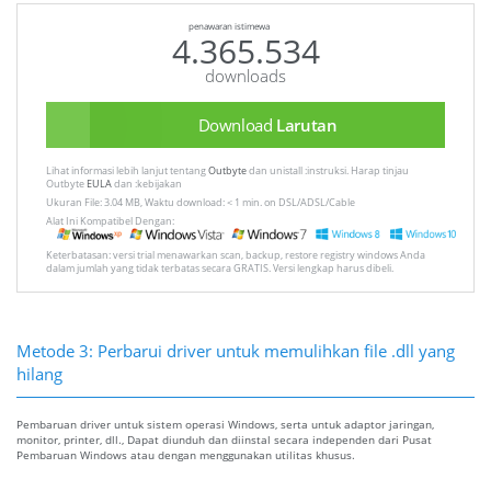
penawaran istimewa
4.365.534
downloads
Download
Larutan
Lihat informasi lebih lanjut tentang
Outbyte
dan unistall :instruksi. Harap tinjau
Outbyte
EULA
dan :kebijakan
Ukuran File: 3.04 MB, Waktu download: < 1 min. on DSL/ADSL/Cable
Alat Ini Kompatibel Dengan:
Keterbatasan: versi trial menawarkan scan, backup, restore registry windows Anda
dalam jumlah yang tidak terbatas secara GRATIS. Versi lengkap harus dibeli.
Metode 3: Perbarui driver untuk memulihkan file .dll yang
hilang
Pembaruan driver untuk sistem operasi Windows, serta untuk adaptor jaringan,
monitor, printer, dll., Dapat diunduh dan diinstal secara independen dari Pusat
Pembaruan Windows atau dengan menggunakan utilitas khusus.