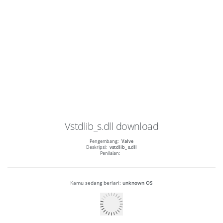
Vstdlib_s.dll
download
Pengembang:
Valve
Deskripsi:
vstdlib_ s.dll
Penilaian:
Kamu sedang berlari:
unknown OS