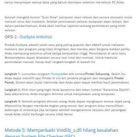
harus menyimpan semua data yang belum disimpan sebelum me-reboot PC Anda.
Setelah mengklik burton "Scan Now", komputer akan reboot dan secara otomatis mulai
mencari virus dan malware. Setelah pemindaian selesai, komputer akan restart, dan
dalam pemberitahuan, Anda akan melihat laporan tentang pemindaian yang telah
selesai.
OPSI 2 -
Outbyte Antivirus
Produk Outbyte adalah salah satu yang paling populer dan efektif untuk melawan
malware dan program yang tidak diinginkan, dan mereka akan berguna bahkan ketika
Anda memasang antivirus pihak ketiga berkualitas tinggi. Pemindaian di versi baru
Malwarebytes dapat dilakukan secara real time dan manual. Untuk memulai
pemindaian manual, harap ikuti langkah-langkah di bawah ini:
Langkah 1:
Luncurkan program
Outbyte
dan klik tombol
Pindai Sekarang
. Selain itu,
Anda dapat memilih opsi Pindai di sisi kiri jendela program dan mengeklik
Pindai
Penuh
. Sistem akan mulai memindai dan Anda akan dapat melihat hasil pemindaian.
Langkah 2:
Pilih item yang ingin Anda karantina dan tekan tombol "Karantina Dipilih".
Saat dikarantina, Anda mungkin diminta untuk menyalakan ulang komputer.
Langkah 3:
Setelah program dimulai ulang, Anda dapat menghapus semua objek yang
dikarantina dengan membuka bagian yang sesuai dari program atau memulihkan
beberapa di antaranya jika ternyata setelah mengarantina sesuatu dari perangkat
lunak Anda mulai berfungsi secara tidak benar.
Metode 5: Memperbaiki Vstdlib_s.dll hilang kesalahan
dengan System File Checker (SFC)