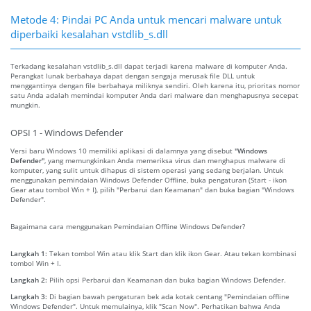
Metode 4: Pindai PC Anda untuk mencari malware untuk
diperbaiki kesalahan vstdlib_s.dll
Terkadang kesalahan vstdlib_s.dll dapat terjadi karena malware di komputer Anda.
Perangkat lunak berbahaya dapat dengan sengaja merusak file DLL untuk
menggantinya dengan file berbahaya miliknya sendiri. Oleh karena itu, prioritas nomor
satu Anda adalah memindai komputer Anda dari malware dan menghapusnya secepat
mungkin.
OPSI 1 - Windows Defender
Versi baru Windows 10 memiliki aplikasi di dalamnya yang disebut
"Windows
Defender"
, yang memungkinkan Anda memeriksa virus dan menghapus malware di
komputer, yang sulit untuk dihapus di sistem operasi yang sedang berjalan. Untuk
menggunakan pemindaian Windows Defender Offline, buka pengaturan (Start - ikon
Gear atau tombol Win + I), pilih "Perbarui dan Keamanan" dan buka bagian "Windows
Defender".
Bagaimana cara menggunakan Pemindaian Offline Windows Defender?
Langkah 1:
Tekan tombol Win atau klik Start dan klik ikon Gear. Atau tekan kombinasi
tombol Win + I.
Langkah 2:
Pilih opsi Perbarui dan Keamanan dan buka bagian Windows Defender.
Langkah 3:
Di bagian bawah pengaturan bek ada kotak centang "Pemindaian offline
Windows Defender". Untuk memulainya, klik "Scan Now". Perhatikan bahwa Anda