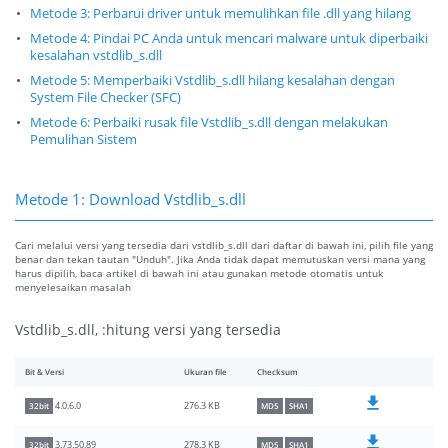
Metode 3: Perbarui driver untuk memulihkan file .dll yang hilang
Metode 4: Pindai PC Anda untuk mencari malware untuk diperbaiki
kesalahan vstdlib_s.dll
Metode 5: Memperbaiki Vstdlib_s.dll hilang kesalahan dengan
System File Checker (SFC)
Metode 6: Perbaiki rusak file Vstdlib_s.dll dengan melakukan
Pemulihan Sistem
Metode 1: Download Vstdlib_s.dll
Cari melalui versi yang tersedia dari vstdlib_s.dll dari daftar di bawah ini, pilih file yang
benar dan tekan tautan "Unduh". Jika Anda tidak dapat memutuskan versi mana yang
harus dipilih, baca artikel di bawah ini atau gunakan metode otomatis untuk
menyelesaikan masalah
Vstdlib_s.dll, :hitung versi yang tersedia
Bit & Versi
Ukuran file
Checksum
276.3 KB
4.0.6.0
32bit
MD5
SHA1
278.3 KB
3.73.50.89
32bit
MD5
SHA1